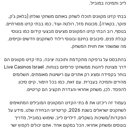
לייב ותמיכה במובייל.
בבתי קזינו מקוונים תוכלו לשחק באותם משחקי שולחן (בלאק ג'ק,
פוקר, בקארה), מכונות מזל, רולטה ועוד, כמו בבתי קזינו מסורתיים.
בנוסף, רוב הבתי קזינו המקוונים מציעים מבצעי קידום כמו בונוסי
קבלת פנים, סיבובים בחינם ובונוסי רילוד לשחקנים חדשים וקיימים,
מה שמשפר את חווית המשחק.
בהתבסס על גרפיקה מתקדמת ותוכנה יציבה, בתי קזינו מקוונים הם
דרך מצוינת ליהנות ממשחקי פרימיום בנוחות. Live Casinos Israel
בוחר בקפידה ומציג רק אתרים עם רישיונות מאומתים, תשלומים
מהירים ותמיכה בעברית. עם זאת, כמו בכל הימור, קיים סיכון
להפסד. לכן, משחק אחראי והגדרת תקציב הם קריטיים.
בעמוד זה ריכזנו את 6 בתי הקזינו המקוונים המובילים המתאימים
לשחקנים ישראלים בשנת 2026, קריטריוני הבחירה שלנו, מידע על
הפקדות/משיכות בשקלים, דילרים לייב, שימוש במובייל, מדריך
בונוסים ומשחק אחראי, הכל במקום אחד. אתם יכולים לקפוץ ישר