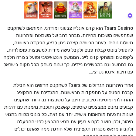
Tsars Casino הוא קזינו אונליין צבעוני ומודרני, המותאם לשחקנים
שמחפשים משיכות מהירות, מבחר רחב של משבצות ופתרונות
תשלום נוחים. לאחר הרשמה קצרה ניתן לבצע הפקדה ראשונה,
להפעיל בונוס קבלת פנים ולקבל גישה מידית למשבצות פופולריות,
ג'קפוטים ומשחקי קזינו לייב. הממשק אינטואיטיבי ופועל בצורה חלקה
גם במחשב וגם במכשירים ניידים, כך שנוח לשחק מכל מקום בישראל
עם חיבור אינטרנט יציב.
אחד היתרונות הגדולים של Tsars לשחקנים חדשים הוא חבילת
קבלת הפנים על ההפקדות הראשונות, המגדילה את התקציב
ההתחלתי ומוסיפה סיבובים חינם על משבצות נבחרות. שחקנים
קבועים נהנים ממבצעים שוטפים, קאשבק ותוכנית נאמנות עם דרגות
שונות והצעות מותאמות אישית. יחד עם זאת, כל בונוס מלווה בתנאי
הימור, ולכן חשוב לקרוא בעיון את תנאי המבצע לפני ההפעלה
ולקבוע מראש מסגרת תקציבית שלא חורגת ממה שאתם יכולים