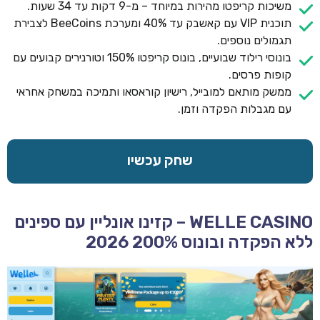
משיכות קריפטו מהירות במיוחד – מ-9 דקות עד 34 שעות.
תוכנית VIP עם קאשבק עד 40% ומערכת BeeCoins לצבירת
תגמולים נוספים.
בונוסי רילוד שבועיים, בונוס קריפטו 150% וטורנירים קבועים עם
קופות פרסים.
ממשק מותאם למובייל, רישיון קוראסאו ותמיכה במשחק אחראי
עם מגבלות הפקדה וזמן.
שחק עכשיו
WELLE CASINO – קזינו אונליין עם ספינים
ללא הפקדה ובונוס 200% 2026