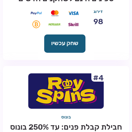
דירוג
98
שחק עכשיו
#4
בונוס
חבילת קבלת פנים: עד 250% בונוס