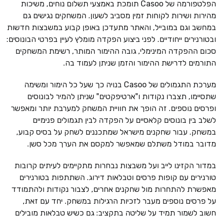
הפלטפורמה של Casoo תומכת באמצעי תשלום נוחים, משיכות
מהירות ושירות לקוחות זמין מסביב לשעון. המשחקים נגישים גם
במחשב וגם במובייל, והאתר מתעדכן באופן קבוע במשבצות חדשות
ובטורנירים ייחודיים. לפני ביצוע הפקדה מומלץ לעיין בפרטי הבונוסים:
סכום ההפקדה המינימלי, גובה ההימור המותר, רשימת המשחקים
התורמים לדרישת ההימור והזמן שניתן לעמוד בה.
מערכת התגמולים של Casoo בנויה כך שעל כל הימור ומשימה
שתסיימו, תצברו נקודות ו"ארטיפקטים" שניתן להמיר לבונוסים
ופרסים נוספים. זה הופך את חוויית המשחק למערבת יותר ומאפשר
לשלב בין בונוסים קלאסיים על הפקדה לבין תגמולים פנימיים
במשחק. עבור שחקנים מישראל שמתכננים לשחק על בסיס קבוע,
מדובר במודל משתלם שמאפשר למקסם את הערך מכל סשן.
במדור הקזינו לייב ועל משבצות נבחרות מתקיימים לעיתים קרובות
טורנירים עם קופות פרסים וטבלאות דירוג. השתתפות בטורנירים
מאפשרת להתחרות מול שחקנים אחרים, לצבור נקודות ולהתמודד
על פרסים נוספים מעבר לזכיות הרגילות במשחק. יחד עם זאת,
חשוב לשמור תמיד על שליטה בתקציב: גם כשיש טבלאות מובילים