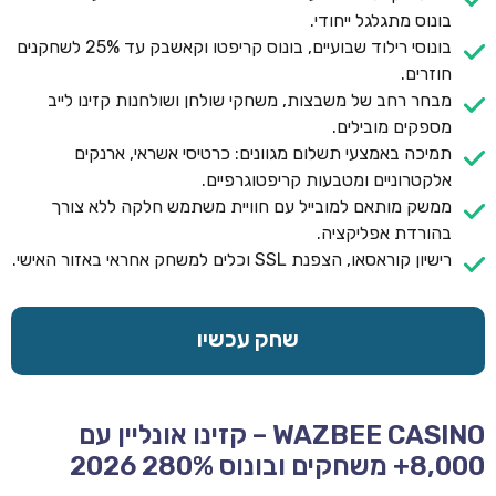
בונוס מתגלגל ייחודי.
בונוסי רילוד שבועיים, בונוס קריפטו וקאשבק עד 25% לשחקנים
חוזרים.
מבחר רחב של משבצות, משחקי שולחן ושולחנות קזינו לייב
מספקים מובילים.
תמיכה באמצעי תשלום מגוונים: כרטיסי אשראי, ארנקים
אלקטרוניים ומטבעות קריפטוגרפיים.
ממשק מותאם למובייל עם חוויית משתמש חלקה ללא צורך
בהורדת אפליקציה.
רישיון קוראסאו, הצפנת SSL וכלים למשחק אחראי באזור האישי.
שחק עכשיו
WAZBEE CASINO – קזינו אונליין עם
8,000+ משחקים ובונוס 280% 2026