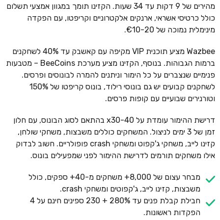
מהירים של 9 דקות עד 34 שעות. הקזינו תומך במגוון אמצעי תשלום
כולל כרטיסי אשראי, ארנקים אלקטרוניים וקריפטו, עם הפקדה
מינימלית נמוכה של €10-20.
Wazbee מציע תוכנית VIP מקיפה עם קאשבק עד 40% לשחקנים
ברמות הגבוהות. בנוסף, הקזינו מציע מערכת BeeCoins – מטבעות
פנימיים שנצברים על כל הימור וניתנים להמרה לבונוסים ופרסים.
לשחקנים קבועים יש גם בונוסי רילוד, בונוס קריפטו של 150%
וטורנירים שבועיים עם קופות פרסים.
דרישת ההימור עומדת על x30-40 בהתאם לסוג הבונוס, עם חלון
זמן של 3 ימים לניצול. המשחקים כוללים משבצות, משחקי שולחן,
קזינו לייב, משחקי ג'קפוט ומשחקי crash פופולריים. חשוב לבדוק
אילו משחקים תורמים לדרישת ההימור לפני שמפעילים בונוס.
מבחר עצום של 8,000+ משחקים מ-40+ ספקים, כולל
משבצות, קזינו לייב, ג'קפוטים ומשחקי crash.
חבילת קבלת פנים עד 280% + 230 ספינים חינם על 4
הפקדות ראשונות.