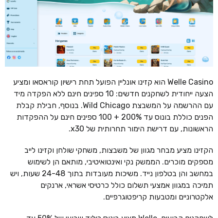
Welle Casino הוא קזינו אונליין הפועל תחת רישיון קוראסאו ומציע
הצעה ייחודית לשחקנים חדשים: 10 ספינים חינם ללא הפקדה מיד
עם ההרשמה על המשבצת Wild Chicago. בנוסף, חבילת קבלת
הפנים כוללת בונוס עד 200% + 100 ספינים חינם על ההפקדות
הראשונות, עם דרישת הימור תחרותית של x30.
הקזינו מציע מבחר מגוון של משבצות, משחקי שולחן וקזינו לייב
מספקים מוכרים. הממשק נקי ואינטואיטיבי, מותאם הן לשימוש
במחשב והן בטלפון נייד. משיכות מעובדות בתוך 24-48 שעות, ויש
תמיכה במגוון אמצעי תשלום כולל כרטיסי אשראי, ארנקים
אלקטרוניים ומטבעות קריפטוגרפיים.