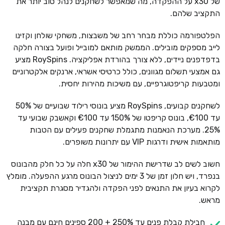
של x30 על ההפקדה, מה שמאפשר לשחקנים לנהל טוב יותר את
התקציב שלהם.
הפלטפורמה כוללת מבחר רחב של משבצות, משחקי שולחן וקזינו
לייב מספקים מובילים. הממשק מותאם למובייל ופועל בצורה חלקה
בדפדפנים ניידים, ללא צורך בהורדת אפליקציה. RoySpins מציע
גם אמצעי תשלום מגוונים, כולל כרטיסי אשראי, ארנקים אלקטרוניים
ומטבעות קריפטוגרפיים, עם משיכות מהירות יחסית.
לשחקנים קבועים, RoySpins מציע בונוסי רילוד שבועיים של 50%
עד €100, בונוס קריפטו של 150% עד €100 וקאשבק שבועי עד
25%. מערכת הנאמנות מתגמלת שחקנים פעילים עם הטבות
מותאמות אישית ודרגות VIP עם יתרונות משופרים.
חשוב לשים לב שדרישת ההימור של x30 חלה על כל חלק מהבונוס
בנפרד, ויש חלון זמן של 3 ימים לניצול הבונוס מרגע ההפעלה. מומלץ
לקרוא בעיון את התנאים לפני הפקדה ולהגדיר מסגרת תקציבית
מראש.
חבילת קבלת פנים עד 250% + 200 ספינים חינם עם מבנה