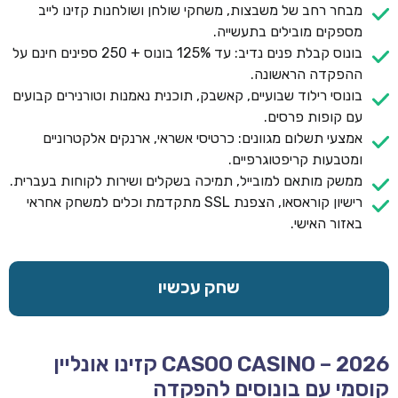
מבחר רחב של משבצות, משחקי שולחן ושולחנות קזינו לייב
מספקים מובילים בתעשייה.
בונוס קבלת פנים נדיב: עד 125% בונוס + 250 ספינים חינם על
ההפקדה הראשונה.
בונוסי רילוד שבועיים, קאשבק, תוכנית נאמנות וטורנירים קבועים
עם קופות פרסים.
אמצעי תשלום מגוונים: כרטיסי אשראי, ארנקים אלקטרוניים
ומטבעות קריפטוגרפיים.
ממשק מותאם למובייל, תמיכה בשקלים ושירות לקוחות בעברית.
רישיון קוראסאו, הצפנת SSL מתקדמת וכלים למשחק אחראי
באזור האישי.
שחק עכשיו
CASOO CASINO – 2026 קזינו אונליין
קוסמי עם בונוסים להפקדה