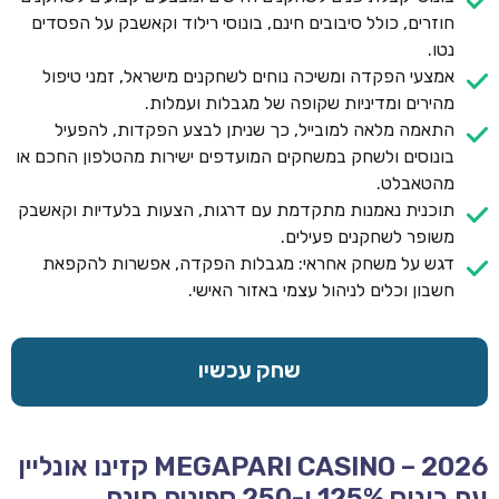
חוזרים, כולל סיבובים חינם, בונוסי רילוד וקאשבק על הפסדים
נטו.
אמצעי הפקדה ומשיכה נוחים לשחקנים מישראל, זמני טיפול
מהירים ומדיניות שקופה של מגבלות ועמלות.
התאמה מלאה למובייל, כך שניתן לבצע הפקדות, להפעיל
בונוסים ולשחק במשחקים המועדפים ישירות מהטלפון החכם או
מהטאבלט.
תוכנית נאמנות מתקדמת עם דרגות, הצעות בלעדיות וקאשבק
משופר לשחקנים פעילים.
דגש על משחק אחראי: מגבלות הפקדה, אפשרות להקפאת
חשבון וכלים לניהול עצמי באזור האישי.
שחק עכשיו
MEGAPARI CASINO – 2026 קזינו אונליין
עם בונוס 125% ו-250 ספינים חינם