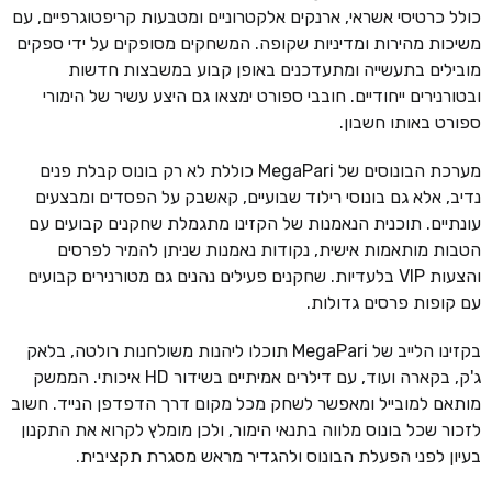
כולל כרטיסי אשראי, ארנקים אלקטרוניים ומטבעות קריפטוגרפיים, עם
משיכות מהירות ומדיניות שקופה. המשחקים מסופקים על ידי ספקים
מובילים בתעשייה ומתעדכנים באופן קבוע במשבצות חדשות
ובטורנירים ייחודיים. חובבי ספורט ימצאו גם היצע עשיר של הימורי
ספורט באותו חשבון.
מערכת הבונוסים של MegaPari כוללת לא רק בונוס קבלת פנים
נדיב, אלא גם בונוסי רילוד שבועיים, קאשבק על הפסדים ומבצעים
עונתיים. תוכנית הנאמנות של הקזינו מתגמלת שחקנים קבועים עם
הטבות מותאמות אישית, נקודות נאמנות שניתן להמיר לפרסים
והצעות VIP בלעדיות. שחקנים פעילים נהנים גם מטורנירים קבועים
עם קופות פרסים גדולות.
בקזינו הלייב של MegaPari תוכלו ליהנות משולחנות רולטה, בלאק
ג'ק, בקארה ועוד, עם דילרים אמיתיים בשידור HD איכותי. הממשק
מותאם למובייל ומאפשר לשחק מכל מקום דרך הדפדפן הנייד. חשוב
לזכור שכל בונוס מלווה בתנאי הימור, ולכן מומלץ לקרוא את התקנון
בעיון לפני הפעלת הבונוס ולהגדיר מראש מסגרת תקציבית.