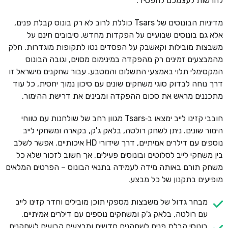
להרשות לעצמכם להפסיד.
מדיניות הבונוסים של Tsars כוללת לרוב לא רק בונוס קבלת פנים,
אלא גם בונוסים שבועיים על הפקדות מחדש, סיבובים חינם על
משבצות מובילות וקאשבק על הפסדים נטו לתקופות מוגדרות. חלק
מהמבצעים זמינים רק מהפקדה במינימום מסוים, וגובה הבונוס
המקסימלי תלוי באמצעי התשלום והמטבע. עבור שחקנים מישראל זו
דרך נוחה לבדוק סוגי משחקים שונים עם סיכון נמוך יחסית, כל עוד
מתכננים מראש את סכום ההפקדה ומבינים את דרישת ההימור.
חובבי קזינו לייב ימצאו ב‑Tsars מגוון רחב של שולחנות עם טווחי
הימור שונים. ניתן לשחק רולטה, בלאק ג'ק, בקארה ומשחקי לייב
נוספים עם דילרים אמיתיים, דרך שידורי HD איכותיים. אפשר לשלב
בין משחקי לייב לסלוטים ובונוסים פעילים, אך חשוב לזכור שלא כל
משחק תורם באותה מידה לעמידה בתנאי הבונוס – הפרטים המלאים
מופיעים בתקנון של כל מבצע.
מבחר גדול של משבצות מספקי תוכן מובילים וחדר קזינו לייב
עם רולטה, בלאק ג'ק ומשחקים נוספים עם דילרים אמיתיים.
בונוסי קבלת פנים לשחקנים חדשים ומבצעים קבועים לשחקנים