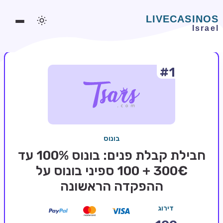
#1
משחקים אונליין
משחקים חינמיים
סלוטים אונליין
מדריכי קזינו
בונוס
מונדיאל 2026 הימורים
חבילת קבלת פנים: בונוס 100% עד
בלאקג'ק אונליין
300€ + 100 ספיני בונוס על
ההפקדה הראשונה
בקרה אונליין
וידאו פוקר
דירוג
בונוסים בקזינו אונליין