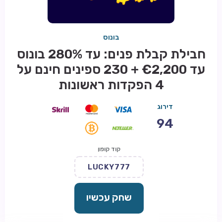
בונוס
חבילת קבלת פנים: עד 280% בונוס
עד €2,200 + 230 ספינים חינם על
4 הפקדות ראשונות
דירוג
94
קוד קופון
LUCKY777
שחק עכשיו