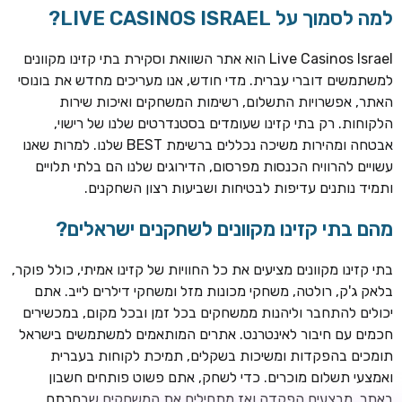
למה לסמוך על LIVE CASINOS ISRAEL?
Live Casinos Israel הוא אתר השוואת וסקירת בתי קזינו מקוונים
למשתמשים דוברי עברית. מדי חודש, אנו מעריכים מחדש את בונוסי
האתר, אפשרויות התשלום, רשימות המשחקים ואיכות שירות
הלקוחות. רק בתי קזינו שעומדים בסטנדרטים שלנו של רישוי,
אבטחה ומהירות משיכה נכללים ברשימת BEST שלנו. למרות שאנו
עשויים להרוויח הכנסות מפרסום, הדירוגים שלנו הם בלתי תלויים
ותמיד נותנים עדיפות לבטיחות ושביעות רצון השחקנים.
TSARS
חבילת קבלת פנים: בונוס 100% עד 300€ + 100 ספיני בונוס על
מהם בתי קזינו מקוונים לשחקנים ישראלים?
ההפקדה הראשונה
בתי קזינו מקוונים מציעים את כל החוויות של קזינו אמיתי, כולל פוקר,
CASOO
בלאק ג'ק, רולטה, משחקי מכונות מזל ומשחקי דילרים לייב. אתם
בונוס מתגלגל עד 2,000 ₪ + 200 ספינים חינם לשחקנים
יכולים להתחבר וליהנות ממשחקים בכל זמן ובכל מקום, במכשירים
חדשים
חכמים עם חיבור לאינטרנט. אתרים המותאמים למשתמשים בישראל
ROYSPINS
תומכים בהפקדות ומשיכות בשקלים, תמיכת לקוחות בעברית
חבילת קבלת פנים: עד 250% בונוס עד €2,000 + 200 ספינים
ואמצעי תשלום מוכרים. כדי לשחק, אתם פשוט פותחים חשבון
חינם על ההפקדות הראשונות
באתר, מבצעים הפקדה ואז מתחילים את המשחקים שבחרתם.