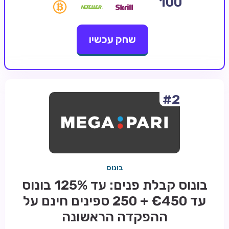
100
קזינו קריפטו
שחק עכשיו
קזינו PayPal
טורנירי קזינו
הימורי ספורט
אודות
#2
צור קשר
בלוג וחדשות
ביקורות
בונוס
חדשות
בונוס קבלת פנים: עד 125% בונוס
טיפים
עד €450 + 250 ספינים חינם על
מדריכים
ההפקדה הראשונה