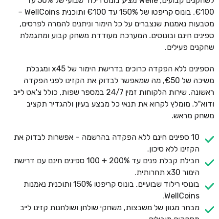
לשחקנים קבועים, Welle מציע בונוס רילוד שבועי של 50% עד
€100, בונוס קריפטו של 150% עד €100 ותוכנית WellCoins –
מטבעות נאמנות שנצברים על כל הימור וניתנים להמרה לפרסים,
ספינים חינם ובונוסים. המערכת מעודדת משחק קבוע ומתגמלת
שחקנים פעילים.
הספינים ללא הפקדה כרוכים בדרישת הימור של x45 ומגבלת
משיכה של €50, מה שמאפשר לבדוק את הקזינו לפני הפקדה
ראשונה. שירות הלקוחות זמין 24/7 במספר שפות, כולל צ'אט לייב
ודוא"ל. מומלץ לקרוא את תנאי כל מבצע בעיון ולהגדיר תקציב
משחק מראש.
10 ספינים חינם ללא הפקדה בהרשמה – אפשרות לבדוק את
הקזינו ללא סיכון.
חבילת קבלת פנים עד 200% + 100 ספינים חינם עם דרישת
הימור x30 תחרותית.
בונוסי רילוד שבועיים, בונוס קריפטו 150% ותוכנית נאמנות
WellCoins.
מבחר מגוון של משבצות, משחקי שולחן ושולחנות קזינו לייב