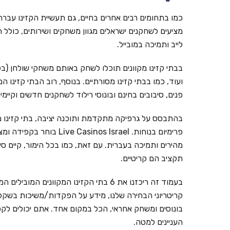
כמו בתחומים רבים אחרים בחיים, גם תעשיית הקזינו עברה ל
מציעים לשחקנים ישראלים מגוון משחקים ושירותים, כולל ת
לייב ותמיכה במובייל.
בבתי קזינו מקוונים תוכלו לשחק באותם משחקי שולחן (בל
ועוד, כמו בבתי קזינו מסורתיים. בנוסף, רוב הבתי קזינו ה
פנים, סיבובים בחינם ובונוסי רילוד לשחקנים חדשים וקי
בהתבסס על גרפיקה מתקדמת ותוכנה יציבה, בתי קזינו מ
פרימיום בנוחות. inos Israel
מהירים ותמיכה בעברית. עם זאת, כמו בכל הימור, קיים ס
תקציב הם קריטיים.
קריטריוני הבחירה שלנו, מידע על הפקדות/משיכות בשקלים,
בונוסים ומשחק אחראי, הכל במקום אחד. אתם יכולים לקפ
העניינים למטה.