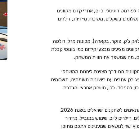
פורמט דיגיטלי. כיום, אתרי קזינו מקוונים
שלומים בשקלים, משיכות מיידיות, דילרים
אק ג'ק, פוקר, בקארה), מכונות מזל, רולטה
מקוונים מציעים מבצעי קידום כמו בונוסי קבלת
ימים, מה שמשפר את חווית המשחק.
קוונים הם דרך מצוינת ליהנות ממשחקי
Live Cas בוחר בקפידה ומציג רק אתרים עם רישיונות מאומתים, תשלומים
יכון להפסד. לכן, משחק אחראי והגדרת
בעמוד זה ריכזנו את 6 בתי הקזינו המקוונים המובילים המתאימים לשחקנים ישראלים בשנת 2026,
 דילרים לייב, שימוש במובייל, מדריך
וץ ישר לנושאים שמעניינים אתכם מתוכן