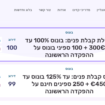
נליין
מדריכי קזינו
אודות
צור קשר
בלוג וחדשות
בונוס
חבילת קבלת פנים: בונוס 100% עד
דירוג
300€ + 100 ספיני בונוס על
100
ההפקדה הראשונה
בונוס
בונוס קבלת פנים: עד 125% בונוס עד
דירוג
€450 + 250 ספינים חינם על
99
ההפקדה הראשונה