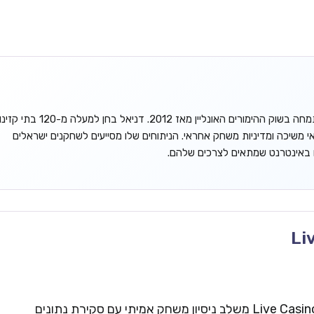
דניאל גורדון הוא אנליסט עצמאי המתמחה בשוק ההימורים האונליין מאז 2012. דניאל בחן למעלה מ-120 בתי קזינ
אי משיכה ומדיניות משחק אחראי. הניתוחים שלו מסייעים לשחקנים ישראלים
ו באינטרנט שמתאים לצרכים שלהם.
Li
צוות העריכה של Live Casinos Israel משלב ניסיון משחק אמיתי עם סקירת נתונים