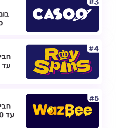
#3
ס
#4
#5