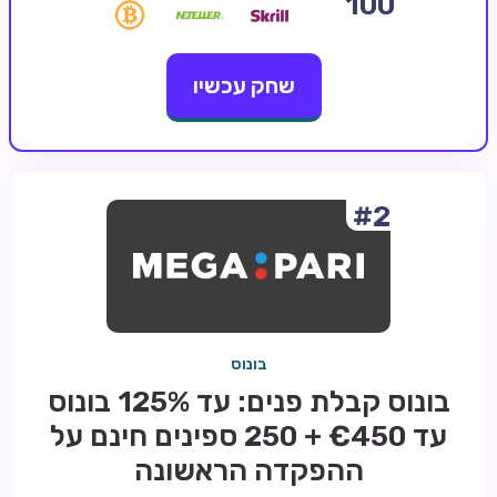
100
קזינו קריפטו
שחק עכשיו
קזינו PayPal
טורנירי קזינו
הימורי ספורט
אודות
#2
צור קשר
בלוג וחדשות
ביקורות
בונוס
חדשות
בונוס קבלת פנים: עד 125% בונוס
טיפים
עד €450 + 250 ספינים חינם על
מדריכים
ההפקדה הראשונה