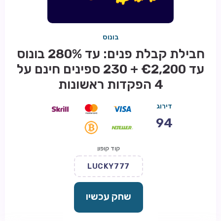
בונוס
חבילת קבלת פנים: עד 280% בונוס
עד €2,200 + 230 ספינים חינם על
4 הפקדות ראשונות
דירוג
94
קוד קופון
LUCKY777
שחק עכשיו