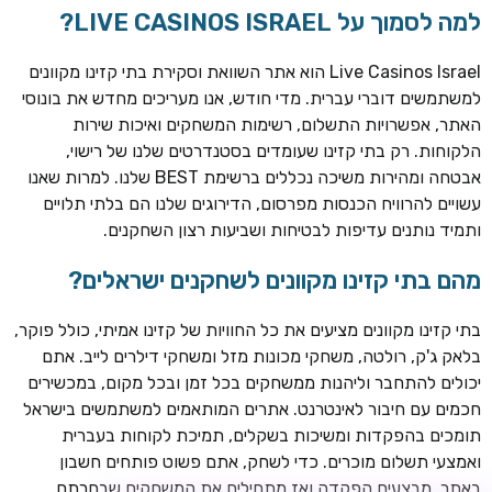
למה לסמוך על LIVE CASINOS ISRAEL?
Live Casinos Israel הוא אתר השוואת וסקירת בתי קזינו מקוונים
למשתמשים דוברי עברית. מדי חודש, אנו מעריכים מחדש את בונוסי
האתר, אפשרויות התשלום, רשימות המשחקים ואיכות שירות
הלקוחות. רק בתי קזינו שעומדים בסטנדרטים שלנו של רישוי,
אבטחה ומהירות משיכה נכללים ברשימת BEST שלנו. למרות שאנו
עשויים להרוויח הכנסות מפרסום, הדירוגים שלנו הם בלתי תלויים
ותמיד נותנים עדיפות לבטיחות ושביעות רצון השחקנים.
TSARS
חבילת קבלת פנים: בונוס 100% עד 300€ + 100 ספיני בונוס על
מהם בתי קזינו מקוונים לשחקנים ישראלים?
ההפקדה הראשונה
בתי קזינו מקוונים מציעים את כל החוויות של קזינו אמיתי, כולל פוקר,
CASOO
בלאק ג'ק, רולטה, משחקי מכונות מזל ומשחקי דילרים לייב. אתם
בונוס מתגלגל עד 2,000 ₪ + 200 ספינים חינם לשחקנים
יכולים להתחבר וליהנות ממשחקים בכל זמן ובכל מקום, במכשירים
חדשים
חכמים עם חיבור לאינטרנט. אתרים המותאמים למשתמשים בישראל
ROYSPINS
תומכים בהפקדות ומשיכות בשקלים, תמיכת לקוחות בעברית
חבילת קבלת פנים: עד 250% בונוס עד €2,000 + 200 ספינים
ואמצעי תשלום מוכרים. כדי לשחק, אתם פשוט פותחים חשבון
חינם על ההפקדות הראשונות
באתר, מבצעים הפקדה ואז מתחילים את המשחקים שבחרתם.