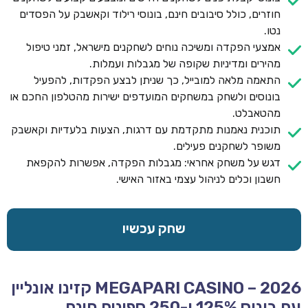
חוזרים, כולל סיבובים חינם, בונוסי רילוד וקאשבק על הפסדים
נטו.
אמצעי הפקדה ומשיכה נוחים לשחקנים מישראל, זמני טיפול
מהירים ומדיניות שקופה של מגבלות ועמלות.
התאמה מלאה למובייל, כך שניתן לבצע הפקדות, להפעיל
בונוסים ולשחק במשחקים המועדפים ישירות מהטלפון החכם או
מהטאבלט.
תוכנית נאמנות מתקדמת עם דרגות, הצעות בלעדיות וקאשבק
משופר לשחקנים פעילים.
דגש על משחק אחראי: מגבלות הפקדה, אפשרות להקפאת
חשבון וכלים לניהול עצמי באזור האישי.
שחק עכשיו
MEGAPARI CASINO – 2026 קזינו אונליין
עם בונוס 125% ו-250 ספינים חינם