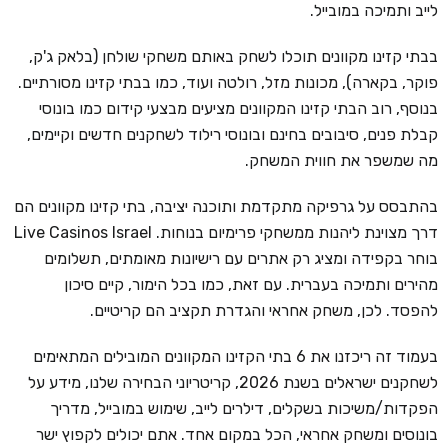
לייב ותמיכה במובייל.
בבתי קזינו מקוונים תוכלו לשחק באותם משחקי שולחן (בלאק ג'ק,
פוקר, בקארה), מכונות מזל, רולטה ועוד, כמו בבתי קזינו מסורתיים.
בנוסף, רוב הבתי קזינו המקוונים מציעים מבצעי קידום כמו בונוסי
קבלת פנים, סיבובים בחינם ובונוסי רילוד לשחקנים חדשים וקיימים,
מה שמשפר את חווית המשחק.
בהתבסס על גרפיקה מתקדמת ותוכנה יציבה, בתי קזינו מקוונים הם
דרך מצוינת ליהנות ממשחקי פרימיום בנוחות. Live Casinos Israel
בוחר בקפידה ומציג רק אתרים עם רישיונות מאומתים, תשלומים
מהירים ותמיכה בעברית. עם זאת, כמו בכל הימור, קיים סיכון
להפסד. לכן, משחק אחראי והגדרת תקציב הם קריטיים.
בעמוד זה ריכזנו את 6 בתי הקזינו המקוונים המובילים המתאימים
לשחקנים ישראלים בשנת 2026, קריטריוני הבחירה שלנו, מידע על
הפקדות/משיכות בשקלים, דילרים לייב, שימוש במובייל, מדריך
בונוסים ומשחק אחראי, הכל במקום אחד. אתם יכולים לקפוץ ישר