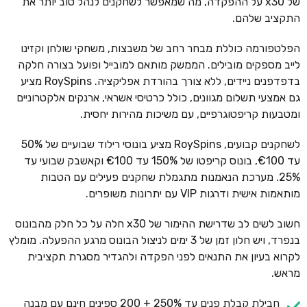
של x30 על ההפקדה, מה שמאפשר לשחקנים לנהל טוב יותר את
התקציב שלהם.
הפלטפורמה כוללת מבחר רחב של משבצות, משחקי שולחן וקזינו
לייב מספקים מובילים. הממשק מותאם למובייל ופועל בצורה חלקה
בדפדפנים ניידים, ללא צורך בהורדת אפליקציה. RoySpins מציע
גם אמצעי תשלום מגוונים, כולל כרטיסי אשראי, ארנקים אלקטרוניים
ומטבעות קריפטוגרפיים, עם משיכות מהירות יחסית.
לשחקנים קבועים, RoySpins מציע בונוסי רילוד שבועיים של 50%
עד €100, בונוס קריפטו של 150% עד €100 וקאשבק שבועי עד
25%. מערכת הנאמנות מתגמלת שחקנים פעילים עם הטבות
מותאמות אישית ודרגות VIP עם יתרונות משופרים.
חשוב לשים לב שדרישת ההימור של x30 חלה על כל חלק מהבונוס
בנפרד, ויש חלון זמן של 3 ימים לניצול הבונוס מרגע ההפעלה. מומלץ
לקרוא בעיון את התנאים לפני הפקדה ולהגדיר מסגרת תקציבית
מראש.
חבילת קבלת פנים עד 250% + 200 ספינים חינם עם מבנה