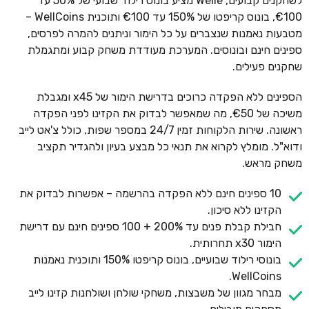
לשחקנים קבועים, Welle מציע בונוס רילוד שבועי של 50% עד
€100, בונוס קריפטו של 150% עד €100 ותוכנית WellCoins –
מטבעות נאמנות שנצברים על כל הימור וניתנים להמרה לפרסים,
ספינים חינם ובונוסים. המערכת מעודדת משחק קבוע ומתגמלת
שחקנים פעילים.
הספינים ללא הפקדה כרוכים בדרישת הימור של x45 ומגבלת
משיכה של €50, מה שמאפשר לבדוק את הקזינו לפני הפקדה
ראשונה. שירות הלקוחות זמין 24/7 במספר שפות, כולל צ'אט לייב
ודוא"ל. מומלץ לקרוא את תנאי כל מבצע בעיון ולהגדיר תקציב
משחק מראש.
10 ספינים חינם ללא הפקדה בהרשמה – אפשרות לבדוק את
הקזינו ללא סיכון.
חבילת קבלת פנים עד 200% + 100 ספינים חינם עם דרישת
הימור x30 תחרותית.
בונוסי רילוד שבועיים, בונוס קריפטו 150% ותוכנית נאמנות
WellCoins.
מבחר מגוון של משבצות, משחקי שולחן ושולחנות קזינו לייב