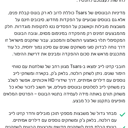
להרשות לעצמכם להפסיד.
מדיניות הבונוסים של Tsars כוללת לרוב לא רק בונוס קבלת פנים,
אלא גם בונוסים שבועיים על הפקדות מחדש, סיבובים חינם על
משבצות מובילות וקאשבק על הפסדים נטו לתקופות מוגדרות. חלק
מהמבצעים זמינים רק מהפקדה במינימום מסוים, וגובה הבונוס
המקסימלי תלוי באמצעי התשלום והמטבע. עבור שחקנים מישראל זו
דרך נוחה לבדוק סוגי משחקים שונים עם סיכון נמוך יחסית, כל עוד
מתכננים מראש את סכום ההפקדה ומבינים את דרישת ההימור.
חובבי קזינו לייב ימצאו ב‑Tsars מגוון רחב של שולחנות עם טווחי
הימור שונים. ניתן לשחק רולטה, בלאק ג'ק, בקארה ומשחקי לייב
נוספים עם דילרים אמיתיים, דרך שידורי HD איכותיים. אפשר לשלב
בין משחקי לייב לסלוטים ובונוסים פעילים, אך חשוב לזכור שלא כל
משחק תורם באותה מידה לעמידה בתנאי הבונוס – הפרטים המלאים
מופיעים בתקנון של כל מבצע.
מבחר גדול של משבצות מספקי תוכן מובילים וחדר קזינו לייב
עם רולטה, בלאק ג'ק ומשחקים נוספים עם דילרים אמיתיים.
בונוסי קבלת פנים לשחקנים חדשים ומבצעים קבועים לשחקנים