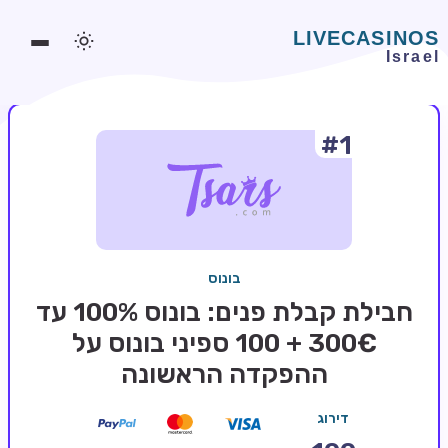
#1
משחקים אונליין
משחקים חינמיים
סלוטים אונליין
מדריכי קזינו
בונוס
מונדיאל 2026 הימורים
חבילת קבלת פנים: בונוס 100% עד
בלאקג'ק אונליין
300€ + 100 ספיני בונוס על
ההפקדה הראשונה
בקרה אונליין
וידאו פוקר
דירוג
בונוסים בקזינו אונליין