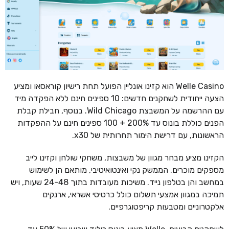
Welle Casino הוא קזינו אונליין הפועל תחת רישיון קוראסאו ומציע
הצעה ייחודית לשחקנים חדשים: 10 ספינים חינם ללא הפקדה מיד
עם ההרשמה על המשבצת Wild Chicago. בנוסף, חבילת קבלת
הפנים כוללת בונוס עד 200% + 100 ספינים חינם על ההפקדות
הראשונות, עם דרישת הימור תחרותית של x30.
הקזינו מציע מבחר מגוון של משבצות, משחקי שולחן וקזינו לייב
מספקים מוכרים. הממשק נקי ואינטואיטיבי, מותאם הן לשימוש
במחשב והן בטלפון נייד. משיכות מעובדות בתוך 24-48 שעות, ויש
תמיכה במגוון אמצעי תשלום כולל כרטיסי אשראי, ארנקים
אלקטרוניים ומטבעות קריפטוגרפיים.