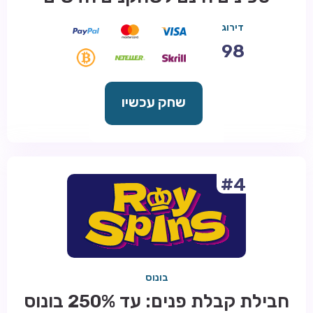
דירוג
98
שחק עכשיו
#4
בונוס
חבילת קבלת פנים: עד 250% בונוס