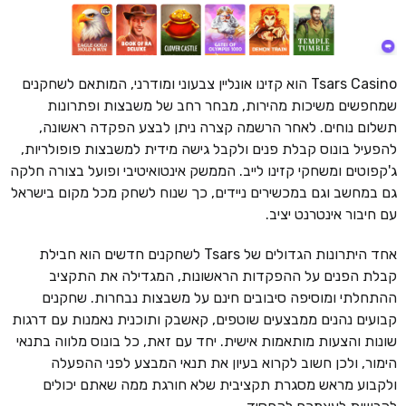
Tsars Casino הוא קזינו אונליין צבעוני ומודרני, המותאם לשחקנים
שמחפשים משיכות מהירות, מבחר רחב של משבצות ופתרונות
תשלום נוחים. לאחר הרשמה קצרה ניתן לבצע הפקדה ראשונה,
להפעיל בונוס קבלת פנים ולקבל גישה מידית למשבצות פופולריות,
ג'קפוטים ומשחקי קזינו לייב. הממשק אינטואיטיבי ופועל בצורה חלקה
גם במחשב וגם במכשירים ניידים, כך שנוח לשחק מכל מקום בישראל
עם חיבור אינטרנט יציב.
אחד היתרונות הגדולים של Tsars לשחקנים חדשים הוא חבילת
קבלת הפנים על ההפקדות הראשונות, המגדילה את התקציב
ההתחלתי ומוסיפה סיבובים חינם על משבצות נבחרות. שחקנים
קבועים נהנים ממבצעים שוטפים, קאשבק ותוכנית נאמנות עם דרגות
שונות והצעות מותאמות אישית. יחד עם זאת, כל בונוס מלווה בתנאי
הימור, ולכן חשוב לקרוא בעיון את תנאי המבצע לפני ההפעלה
ולקבוע מראש מסגרת תקציבית שלא חורגת ממה שאתם יכולים