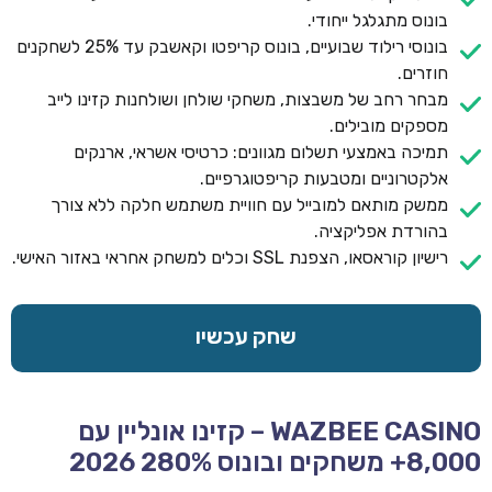
בונוס מתגלגל ייחודי.
בונוסי רילוד שבועיים, בונוס קריפטו וקאשבק עד 25% לשחקנים
חוזרים.
מבחר רחב של משבצות, משחקי שולחן ושולחנות קזינו לייב
מספקים מובילים.
תמיכה באמצעי תשלום מגוונים: כרטיסי אשראי, ארנקים
אלקטרוניים ומטבעות קריפטוגרפיים.
ממשק מותאם למובייל עם חוויית משתמש חלקה ללא צורך
בהורדת אפליקציה.
רישיון קוראסאו, הצפנת SSL וכלים למשחק אחראי באזור האישי.
שחק עכשיו
WAZBEE CASINO – קזינו אונליין עם
8,000+ משחקים ובונוס 280% 2026