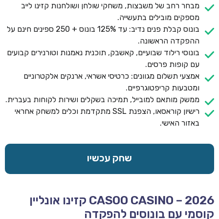
מבחר רחב של משבצות, משחקי שולחן ושולחנות קזינו לייב
מספקים מובילים בתעשייה.
בונוס קבלת פנים נדיב: עד 125% בונוס + 250 ספינים חינם על
ההפקדה הראשונה.
בונוסי רילוד שבועיים, קאשבק, תוכנית נאמנות וטורנירים קבועים
עם קופות פרסים.
אמצעי תשלום מגוונים: כרטיסי אשראי, ארנקים אלקטרוניים
ומטבעות קריפטוגרפיים.
ממשק מותאם למובייל, תמיכה בשקלים ושירות לקוחות בעברית.
רישיון קוראסאו, הצפנת SSL מתקדמת וכלים למשחק אחראי
באזור האישי.
שחק עכשיו
CASOO CASINO – 2026 קזינו אונליין
קוסמי עם בונוסים להפקדה