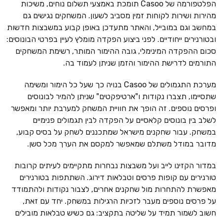
הפלטפורמה של Casoo תומכת באמצעי תשלום נוחים, משיכות
מהירות ושירות לקוחות זמין מסביב לשעון. המשחקים נגישים גם
במחשב וגם במובייל, והאתר מתעדכן באופן קבוע במשבצות חדשות
ובטורנירים ייחודיים. לפני ביצוע הפקדה מומלץ לעיין בפרטי הבונוסים:
סכום ההפקדה המינימלי, גובה ההימור המותר, רשימת המשחקים
התורמים לדרישת ההימור והזמן שניתן לעמוד בה.
מערכת התגמולים של Casoo בנויה כך שעל כל הימור ומשימה
שתסיימו, תצברו נקודות ו"ארטיפקטים" שניתן להמיר לבונוסים
ופרסים נוספים. זה הופך את חוויית המשחק למערבת יותר ומאפשר
לשלב בין בונוסים קלאסיים על הפקדה לבין תגמולים פנימיים
במשחק. עבור שחקנים מישראל שמתכננים לשחק על בסיס קבוע,
מדובר במודל משתלם שמאפשר למקסם את הערך מכל סשן.
במדור הקזינו לייב ועל משבצות נבחרות מתקיימים לעיתים קרובות
טורנירים עם קופות פרסים וטבלאות דירוג. השתתפות בטורנירים
מאפשרת להתחרות מול שחקנים אחרים, לצבור נקודות ולהתמודד
על פרסים נוספים מעבר לזכיות הרגילות במשחק. יחד עם זאת,
חשוב לשמור תמיד על שליטה בתקציב: גם כשיש טבלאות מובילים