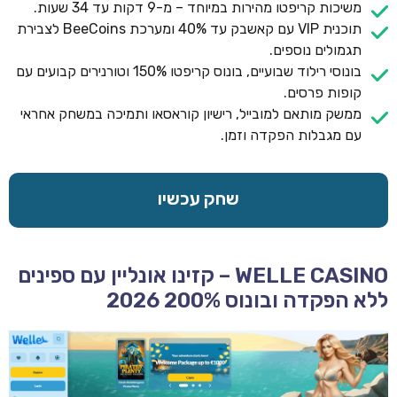
משיכות קריפטו מהירות במיוחד – מ-9 דקות עד 34 שעות.
תוכנית VIP עם קאשבק עד 40% ומערכת BeeCoins לצבירת
תגמולים נוספים.
בונוסי רילוד שבועיים, בונוס קריפטו 150% וטורנירים קבועים עם
קופות פרסים.
ממשק מותאם למובייל, רישיון קוראסאו ותמיכה במשחק אחראי
עם מגבלות הפקדה וזמן.
שחק עכשיו
WELLE CASINO – קזינו אונליין עם ספינים
ללא הפקדה ובונוס 200% 2026