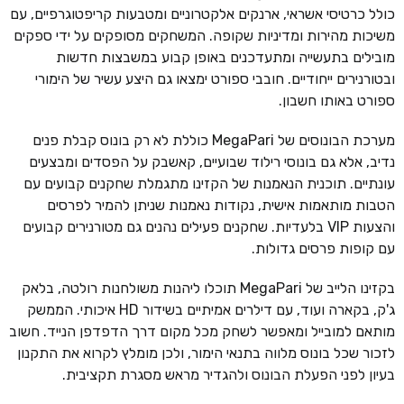
כולל כרטיסי אשראי, ארנקים אלקטרוניים ומטבעות קריפטוגרפיים, עם
משיכות מהירות ומדיניות שקופה. המשחקים מסופקים על ידי ספקים
מובילים בתעשייה ומתעדכנים באופן קבוע במשבצות חדשות
ובטורנירים ייחודיים. חובבי ספורט ימצאו גם היצע עשיר של הימורי
ספורט באותו חשבון.
מערכת הבונוסים של MegaPari כוללת לא רק בונוס קבלת פנים
נדיב, אלא גם בונוסי רילוד שבועיים, קאשבק על הפסדים ומבצעים
עונתיים. תוכנית הנאמנות של הקזינו מתגמלת שחקנים קבועים עם
הטבות מותאמות אישית, נקודות נאמנות שניתן להמיר לפרסים
והצעות VIP בלעדיות. שחקנים פעילים נהנים גם מטורנירים קבועים
עם קופות פרסים גדולות.
בקזינו הלייב של MegaPari תוכלו ליהנות משולחנות רולטה, בלאק
ג'ק, בקארה ועוד, עם דילרים אמיתיים בשידור HD איכותי. הממשק
מותאם למובייל ומאפשר לשחק מכל מקום דרך הדפדפן הנייד. חשוב
לזכור שכל בונוס מלווה בתנאי הימור, ולכן מומלץ לקרוא את התקנון
בעיון לפני הפעלת הבונוס ולהגדיר מראש מסגרת תקציבית.