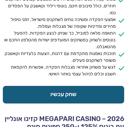
חוזרים, כולל סיבובים חינם, בונוסי רילוד וקאשבק על הפסדים
נטו.
אמצעי הפקדה ומשיכה נוחים לשחקנים מישראל, זמני טיפול
מהירים ומדיניות שקופה של מגבלות ועמלות.
התאמה מלאה למובייל, כך שניתן לבצע הפקדות, להפעיל
בונוסים ולשחק במשחקים המועדפים ישירות מהטלפון החכם או
מהטאבלט.
תוכנית נאמנות מתקדמת עם דרגות, הצעות בלעדיות וקאשבק
משופר לשחקנים פעילים.
דגש על משחק אחראי: מגבלות הפקדה, אפשרות להקפאת
חשבון וכלים לניהול עצמי באזור האישי.
שחק עכשיו
MEGAPARI CASINO – 2026 קזינו אונליין
עם בונוס 125% ו-250 ספינים חינם