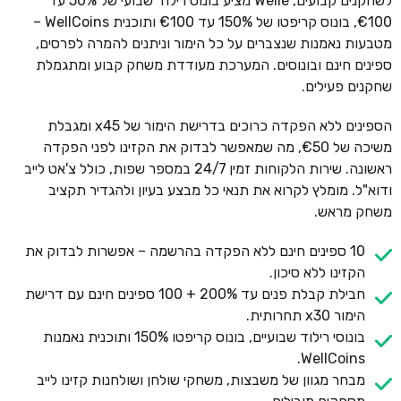
לשחקנים קבועים, Welle מציע בונוס רילוד שבועי של 50% עד
€100, בונוס קריפטו של 150% עד €100 ותוכנית WellCoins –
מטבעות נאמנות שנצברים על כל הימור וניתנים להמרה לפרסים,
ספינים חינם ובונוסים. המערכת מעודדת משחק קבוע ומתגמלת
שחקנים פעילים.
הספינים ללא הפקדה כרוכים בדרישת הימור של x45 ומגבלת
משיכה של €50, מה שמאפשר לבדוק את הקזינו לפני הפקדה
ראשונה. שירות הלקוחות זמין 24/7 במספר שפות, כולל צ'אט לייב
ודוא"ל. מומלץ לקרוא את תנאי כל מבצע בעיון ולהגדיר תקציב
משחק מראש.
10 ספינים חינם ללא הפקדה בהרשמה – אפשרות לבדוק את
הקזינו ללא סיכון.
חבילת קבלת פנים עד 200% + 100 ספינים חינם עם דרישת
הימור x30 תחרותית.
בונוסי רילוד שבועיים, בונוס קריפטו 150% ותוכנית נאמנות
WellCoins.
מבחר מגוון של משבצות, משחקי שולחן ושולחנות קזינו לייב