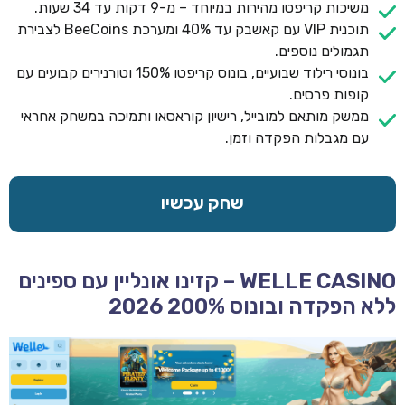
משיכות קריפטו מהירות במיוחד – מ-9 דקות עד 34 שעות.
תוכנית VIP עם קאשבק עד 40% ומערכת BeeCoins לצבירת
תגמולים נוספים.
בונוסי רילוד שבועיים, בונוס קריפטו 150% וטורנירים קבועים עם
קופות פרסים.
ממשק מותאם למובייל, רישיון קוראסאו ותמיכה במשחק אחראי
עם מגבלות הפקדה וזמן.
שחק עכשיו
WELLE CASINO – קזינו אונליין עם ספינים
ללא הפקדה ובונוס 200% 2026