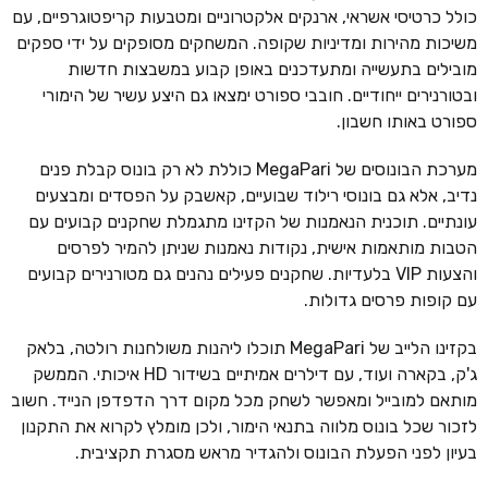
כולל כרטיסי אשראי, ארנקים אלקטרוניים ומטבעות קריפטוגרפיים, עם
משיכות מהירות ומדיניות שקופה. המשחקים מסופקים על ידי ספקים
מובילים בתעשייה ומתעדכנים באופן קבוע במשבצות חדשות
ובטורנירים ייחודיים. חובבי ספורט ימצאו גם היצע עשיר של הימורי
ספורט באותו חשבון.
מערכת הבונוסים של MegaPari כוללת לא רק בונוס קבלת פנים
נדיב, אלא גם בונוסי רילוד שבועיים, קאשבק על הפסדים ומבצעים
עונתיים. תוכנית הנאמנות של הקזינו מתגמלת שחקנים קבועים עם
הטבות מותאמות אישית, נקודות נאמנות שניתן להמיר לפרסים
והצעות VIP בלעדיות. שחקנים פעילים נהנים גם מטורנירים קבועים
עם קופות פרסים גדולות.
בקזינו הלייב של MegaPari תוכלו ליהנות משולחנות רולטה, בלאק
ג'ק, בקארה ועוד, עם דילרים אמיתיים בשידור HD איכותי. הממשק
מותאם למובייל ומאפשר לשחק מכל מקום דרך הדפדפן הנייד. חשוב
לזכור שכל בונוס מלווה בתנאי הימור, ולכן מומלץ לקרוא את התקנון
בעיון לפני הפעלת הבונוס ולהגדיר מראש מסגרת תקציבית.