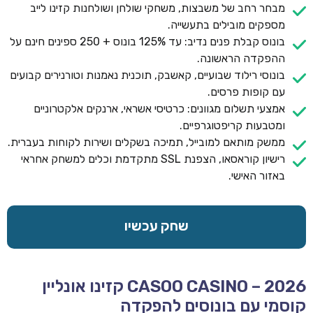
מבחר רחב של משבצות, משחקי שולחן ושולחנות קזינו לייב
מספקים מובילים בתעשייה.
בונוס קבלת פנים נדיב: עד 125% בונוס + 250 ספינים חינם על
ההפקדה הראשונה.
בונוסי רילוד שבועיים, קאשבק, תוכנית נאמנות וטורנירים קבועים
עם קופות פרסים.
אמצעי תשלום מגוונים: כרטיסי אשראי, ארנקים אלקטרוניים
ומטבעות קריפטוגרפיים.
ממשק מותאם למובייל, תמיכה בשקלים ושירות לקוחות בעברית.
רישיון קוראסאו, הצפנת SSL מתקדמת וכלים למשחק אחראי
באזור האישי.
שחק עכשיו
CASOO CASINO – 2026 קזינו אונליין
קוסמי עם בונוסים להפקדה