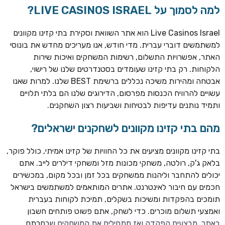
למה לסמוך על LIVE CASINOS ISRAEL?
Live Casinos Israel הוא אתר השוואת וסקירת בתי קזינו מקוונים
למשתמשים דוברי עברית. מדי חודש, אנו מעריכים מחדש את בונוסי
האתר, אפשרויות התשלום, רשימות המשחקים ואיכות שירות
הלקוחות. רק בתי קזינו שעומדים בסטנדרטים שלנו של רישוי,
אבטחה ומהירות משיכה נכללים ברשימת BEST שלנו. למרות שאנו
עשויים להרוויח הכנסות מפרסום, הדירוגים שלנו הם בלתי תלויים
ותמיד נותנים עדיפות לבטיחות ושביעות רצון השחקנים.
TSARS
חבילת קבלת פנים: בונוס 100% עד 300€ + 100 ספיני בונוס על
מהם בתי קזינו מקוונים לשחקנים ישראלים?
ההפקדה הראשונה
בתי קזינו מקוונים מציעים את כל החוויות של קזינו אמיתי, כולל פוקר,
CASOO
בלאק ג'ק, רולטה, משחקי מכונות מזל ומשחקי דילרים לייב. אתם
בונוס מתגלגל עד 2,000 ₪ + 200 ספינים חינם לשחקנים
יכולים להתחבר וליהנות ממשחקים בכל זמן ובכל מקום, במכשירים
חדשים
חכמים עם חיבור לאינטרנט. אתרים המותאמים למשתמשים בישראל
ROYSPINS
תומכים בהפקדות ומשיכות בשקלים, תמיכת לקוחות בעברית
חבילת קבלת פנים: עד 250% בונוס עד €2,000 + 200 ספינים
ואמצעי תשלום מוכרים. כדי לשחק, אתם פשוט פותחים חשבון
חינם על ההפקדות הראשונות
באתר, מבצעים הפקדה ואז מתחילים את המשחקים שבחרתם.