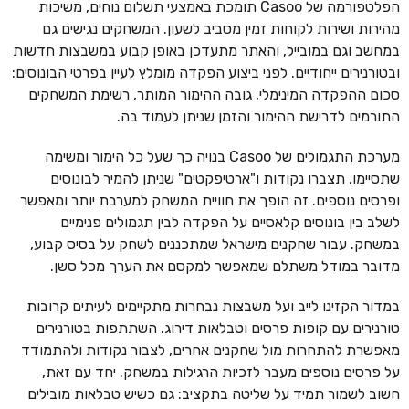
הפלטפורמה של Casoo תומכת באמצעי תשלום נוחים, משיכות
מהירות ושירות לקוחות זמין מסביב לשעון. המשחקים נגישים גם
במחשב וגם במובייל, והאתר מתעדכן באופן קבוע במשבצות חדשות
ובטורנירים ייחודיים. לפני ביצוע הפקדה מומלץ לעיין בפרטי הבונוסים:
סכום ההפקדה המינימלי, גובה ההימור המותר, רשימת המשחקים
התורמים לדרישת ההימור והזמן שניתן לעמוד בה.
מערכת התגמולים של Casoo בנויה כך שעל כל הימור ומשימה
שתסיימו, תצברו נקודות ו"ארטיפקטים" שניתן להמיר לבונוסים
ופרסים נוספים. זה הופך את חוויית המשחק למערבת יותר ומאפשר
לשלב בין בונוסים קלאסיים על הפקדה לבין תגמולים פנימיים
במשחק. עבור שחקנים מישראל שמתכננים לשחק על בסיס קבוע,
מדובר במודל משתלם שמאפשר למקסם את הערך מכל סשן.
במדור הקזינו לייב ועל משבצות נבחרות מתקיימים לעיתים קרובות
טורנירים עם קופות פרסים וטבלאות דירוג. השתתפות בטורנירים
מאפשרת להתחרות מול שחקנים אחרים, לצבור נקודות ולהתמודד
על פרסים נוספים מעבר לזכיות הרגילות במשחק. יחד עם זאת,
חשוב לשמור תמיד על שליטה בתקציב: גם כשיש טבלאות מובילים