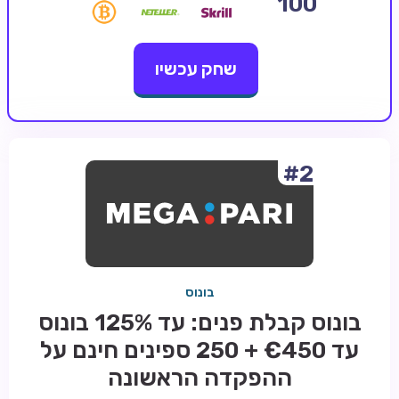
100
קזינו קריפטו
שחק עכשיו
קזינו PayPal
טורנירי קזינו
הימורי ספורט
אודות
#2
צור קשר
בלוג וחדשות
ביקורות
בונוס
חדשות
בונוס קבלת פנים: עד 125% בונוס
טיפים
עד €450 + 250 ספינים חינם על
מדריכים
ההפקדה הראשונה