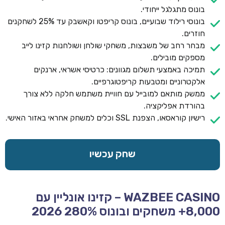
בונוס מתגלגל ייחודי.
בונוסי רילוד שבועיים, בונוס קריפטו וקאשבק עד 25% לשחקנים
חוזרים.
מבחר רחב של משבצות, משחקי שולחן ושולחנות קזינו לייב
מספקים מובילים.
תמיכה באמצעי תשלום מגוונים: כרטיסי אשראי, ארנקים
אלקטרוניים ומטבעות קריפטוגרפיים.
ממשק מותאם למובייל עם חוויית משתמש חלקה ללא צורך
בהורדת אפליקציה.
רישיון קוראסאו, הצפנת SSL וכלים למשחק אחראי באזור האישי.
שחק עכשיו
WAZBEE CASINO – קזינו אונליין עם
8,000+ משחקים ובונוס 280% 2026