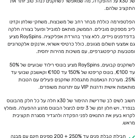
של x30 על ההפקדה, מה שמאפשר לשחקנים לנהל טוב יותר את
התקציב שלהם.
הפלטפורמה כוללת מבחר רחב של משבצות, משחקי שולחן וקזינו
לייב מספקים מובילים. הממשק מותאם למובייל ופועל בצורה חלקה
בדפדפנים ניידים, ללא צורך בהורדת אפליקציה. RoySpins מציע
גם אמצעי תשלום מגוונים, כולל כרטיסי אשראי, ארנקים אלקטרוניים
ומטבעות קריפטוגרפיים, עם משיכות מהירות יחסית.
לשחקנים קבועים, RoySpins מציע בונוסי רילוד שבועיים של 50%
עד €100, בונוס קריפטו של 150% עד €100 וקאשבק שבועי עד
25%. מערכת הנאמנות מתגמלת שחקנים פעילים עם הטבות
מותאמות אישית ודרגות VIP עם יתרונות משופרים.
חשוב לשים לב שדרישת ההימור של x30 חלה על כל חלק מהבונוס
בנפרד, ויש חלון זמן של 3 ימים לניצול הבונוס מרגע ההפעלה. מומלץ
לקרוא בעיון את התנאים לפני הפקדה ולהגדיר מסגרת תקציבית
מראש.
חבילת קבלת פנים עד 250% + 200 ספינים חינם עם מבנה