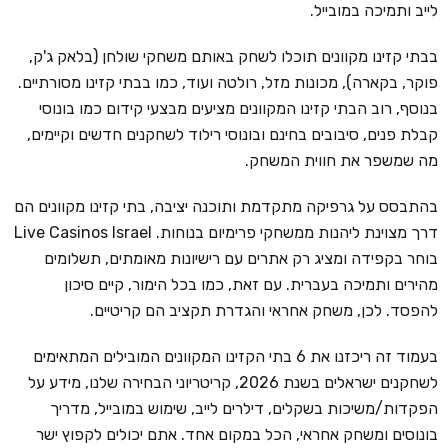
לייב ותמיכה במובייל.
בבתי קזינו מקוונים תוכלו לשחק באותם משחקי שולחן (בלאק ג'ק,
פוקר, בקארה), מכונות מזל, רולטה ועוד, כמו בבתי קזינו מסורתיים.
בנוסף, רוב הבתי קזינו המקוונים מציעים מבצעי קידום כמו בונוסי
קבלת פנים, סיבובים בחינם ובונוסי רילוד לשחקנים חדשים וקיימים,
מה שמשפר את חווית המשחק.
בהתבסס על גרפיקה מתקדמת ותוכנה יציבה, בתי קזינו מקוונים הם
דרך מצוינת ליהנות ממשחקי פרימיום בנוחות. Live Casinos Israel
בוחר בקפידה ומציג רק אתרים עם רישיונות מאומתים, תשלומים
מהירים ותמיכה בעברית. עם זאת, כמו בכל הימור, קיים סיכון
להפסד. לכן, משחק אחראי והגדרת תקציב הם קריטיים.
בעמוד זה ריכזנו את 6 בתי הקזינו המקוונים המובילים המתאימים
לשחקנים ישראלים בשנת 2026, קריטריוני הבחירה שלנו, מידע על
הפקדות/משיכות בשקלים, דילרים לייב, שימוש במובייל, מדריך
בונוסים ומשחק אחראי, הכל במקום אחד. אתם יכולים לקפוץ ישר