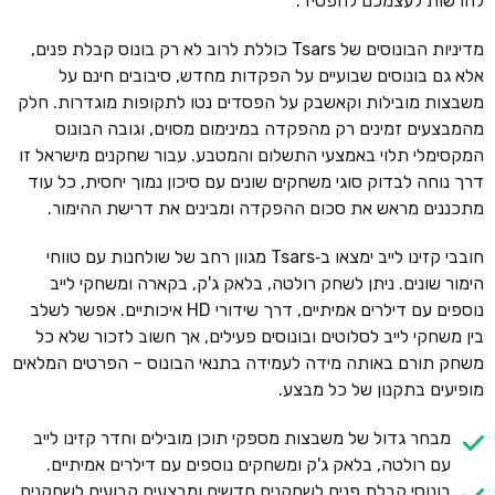
להרשות לעצמכם להפסיד.
מדיניות הבונוסים של Tsars כוללת לרוב לא רק בונוס קבלת פנים,
אלא גם בונוסים שבועיים על הפקדות מחדש, סיבובים חינם על
משבצות מובילות וקאשבק על הפסדים נטו לתקופות מוגדרות. חלק
מהמבצעים זמינים רק מהפקדה במינימום מסוים, וגובה הבונוס
המקסימלי תלוי באמצעי התשלום והמטבע. עבור שחקנים מישראל זו
דרך נוחה לבדוק סוגי משחקים שונים עם סיכון נמוך יחסית, כל עוד
מתכננים מראש את סכום ההפקדה ומבינים את דרישת ההימור.
חובבי קזינו לייב ימצאו ב‑Tsars מגוון רחב של שולחנות עם טווחי
הימור שונים. ניתן לשחק רולטה, בלאק ג'ק, בקארה ומשחקי לייב
נוספים עם דילרים אמיתיים, דרך שידורי HD איכותיים. אפשר לשלב
בין משחקי לייב לסלוטים ובונוסים פעילים, אך חשוב לזכור שלא כל
משחק תורם באותה מידה לעמידה בתנאי הבונוס – הפרטים המלאים
מופיעים בתקנון של כל מבצע.
מבחר גדול של משבצות מספקי תוכן מובילים וחדר קזינו לייב
עם רולטה, בלאק ג'ק ומשחקים נוספים עם דילרים אמיתיים.
בונוסי קבלת פנים לשחקנים חדשים ומבצעים קבועים לשחקנים