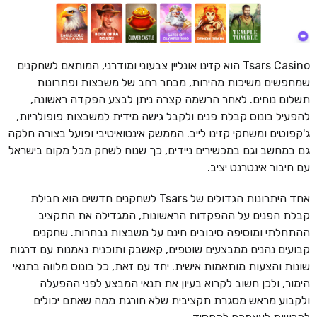
Tsars Casino הוא קזינו אונליין צבעוני ומודרני, המותאם לשחקנים
שמחפשים משיכות מהירות, מבחר רחב של משבצות ופתרונות
תשלום נוחים. לאחר הרשמה קצרה ניתן לבצע הפקדה ראשונה,
להפעיל בונוס קבלת פנים ולקבל גישה מידית למשבצות פופולריות,
ג'קפוטים ומשחקי קזינו לייב. הממשק אינטואיטיבי ופועל בצורה חלקה
גם במחשב וגם במכשירים ניידים, כך שנוח לשחק מכל מקום בישראל
עם חיבור אינטרנט יציב.
אחד היתרונות הגדולים של Tsars לשחקנים חדשים הוא חבילת
קבלת הפנים על ההפקדות הראשונות, המגדילה את התקציב
ההתחלתי ומוסיפה סיבובים חינם על משבצות נבחרות. שחקנים
קבועים נהנים ממבצעים שוטפים, קאשבק ותוכנית נאמנות עם דרגות
שונות והצעות מותאמות אישית. יחד עם זאת, כל בונוס מלווה בתנאי
הימור, ולכן חשוב לקרוא בעיון את תנאי המבצע לפני ההפעלה
ולקבוע מראש מסגרת תקציבית שלא חורגת ממה שאתם יכולים