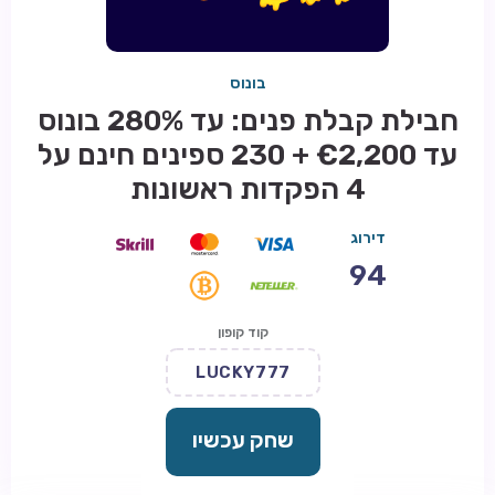
בונוס
חבילת קבלת פנים: עד 280% בונוס
עד €2,200 + 230 ספינים חינם על
4 הפקדות ראשונות
דירוג
94
קוד קופון
LUCKY777
שחק עכשיו