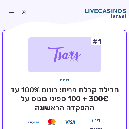
#1
משחקים אונליין
משחקים חינמיים
סלוטים אונליין
מדריכי קזינו
בונוס
מונדיאל 2026 הימורים
חבילת קבלת פנים: בונוס 100% עד
בלאקג'ק אונליין
300€ + 100 ספיני בונוס על
ההפקדה הראשונה
בקרה אונליין
וידאו פוקר
דירוג
בונוסים בקזינו אונליין