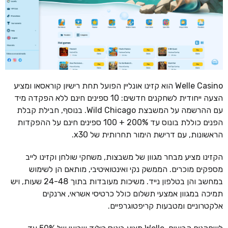
Welle Casino הוא קזינו אונליין הפועל תחת רישיון קוראסאו ומציע
הצעה ייחודית לשחקנים חדשים: 10 ספינים חינם ללא הפקדה מיד
עם ההרשמה על המשבצת Wild Chicago. בנוסף, חבילת קבלת
הפנים כוללת בונוס עד 200% + 100 ספינים חינם על ההפקדות
הראשונות, עם דרישת הימור תחרותית של x30.
הקזינו מציע מבחר מגוון של משבצות, משחקי שולחן וקזינו לייב
מספקים מוכרים. הממשק נקי ואינטואיטיבי, מותאם הן לשימוש
במחשב והן בטלפון נייד. משיכות מעובדות בתוך 24-48 שעות, ויש
תמיכה במגוון אמצעי תשלום כולל כרטיסי אשראי, ארנקים
אלקטרוניים ומטבעות קריפטוגרפיים.