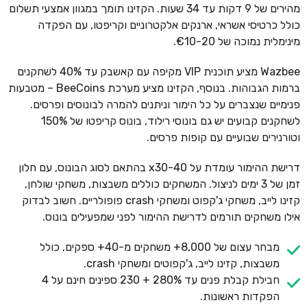
מהירים של 9 דקות עד 34 שעות. הקזינו תומך במגוון אמצעי תשלום
כולל כרטיסי אשראי, ארנקים אלקטרוניים וקריפטו, עם הפקדה
מינימלית נמוכה של €10-20.
Wazbee מציע תוכנית VIP מקיפה עם קאשבק עד 40% לשחקנים
ברמות הגבוהות. בנוסף, הקזינו מציע מערכת BeeCoins – מטבעות
פנימיים שנצברים על כל הימור וניתנים להמרה לבונוסים ופרסים.
לשחקנים קבועים יש גם בונוסי רילוד, בונוס קריפטו של 150%
וטורנירים שבועיים עם קופות פרסים.
דרישת ההימור עומדת על x30-40 בהתאם לסוג הבונוס, עם חלון
זמן של 3 ימים לניצול. המשחקים כוללים משבצות, משחקי שולחן,
קזינו לייב, משחקי ג'קפוט ומשחקי crash פופולריים. חשוב לבדוק
אילו משחקים תורמים לדרישת ההימור לפני שמפעילים בונוס.
מבחר עצום של 8,000+ משחקים מ-40+ ספקים, כולל
משבצות, קזינו לייב, ג'קפוטים ומשחקי crash.
חבילת קבלת פנים עד 280% + 230 ספינים חינם על 4
הפקדות ראשונות.