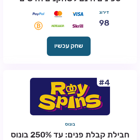
דירוג
98
שחק עכשיו
#4
בונוס
חבילת קבלת פנים: עד 250% בונוס