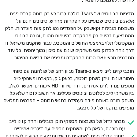
להרשות לעצמכם להפסיד.
מדיניות הבונוסים של Tsars כוללת לרוב לא רק בונוס קבלת פנים,
אלא גם בונוסים שבועיים על הפקדות מחדש, סיבובים חינם על
משבצות מובילות וקאשבק על הפסדים נטו לתקופות מוגדרות. חלק
מהמבצעים זמינים רק מהפקדה במינימום מסוים, וגובה הבונוס
המקסימלי תלוי באמצעי התשלום והמטבע. עבור שחקנים מישראל זו
דרך נוחה לבדוק סוגי משחקים שונים עם סיכון נמוך יחסית, כל עוד
מתכננים מראש את סכום ההפקדה ומבינים את דרישת ההימור.
חובבי קזינו לייב ימצאו ב‑Tsars מגוון רחב של שולחנות עם טווחי
הימור שונים. ניתן לשחק רולטה, בלאק ג'ק, בקארה ומשחקי לייב
נוספים עם דילרים אמיתיים, דרך שידורי HD איכותיים. אפשר לשלב
בין משחקי לייב לסלוטים ובונוסים פעילים, אך חשוב לזכור שלא כל
משחק תורם באותה מידה לעמידה בתנאי הבונוס – הפרטים המלאים
מופיעים בתקנון של כל מבצע.
מבחר גדול של משבצות מספקי תוכן מובילים וחדר קזינו לייב
עם רולטה, בלאק ג'ק ומשחקים נוספים עם דילרים אמיתיים.
בונוסי קבלת פנים לשחקנים חדשים ומבצעים קבועים לשחקנים