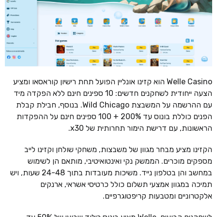
Welle Casino הוא קזינו אונליין הפועל תחת רישיון קוראסאו ומציע
הצעה ייחודית לשחקנים חדשים: 10 ספינים חינם ללא הפקדה מיד
עם ההרשמה על המשבצת Wild Chicago. בנוסף, חבילת קבלת
הפנים כוללת בונוס עד 200% + 100 ספינים חינם על ההפקדות
הראשונות, עם דרישת הימור תחרותית של x30.
הקזינו מציע מבחר מגוון של משבצות, משחקי שולחן וקזינו לייב
מספקים מוכרים. הממשק נקי ואינטואיטיבי, מותאם הן לשימוש
במחשב והן בטלפון נייד. משיכות מעובדות בתוך 24-48 שעות, ויש
תמיכה במגוון אמצעי תשלום כולל כרטיסי אשראי, ארנקים
אלקטרוניים ומטבעות קריפטוגרפיים.