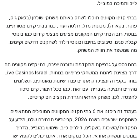
לייב ותמיכה במובייל.
בבתי קזינו מקוונים תוכלו לשחק באותם משחקי שולחן (בלאק ג'ק,
פוקר, בקארה), מכונות מזל, רולטה ועוד, כמו בבתי קזינו מסורתיים.
בנוסף, רוב הבתי קזינו המקוונים מציעים מבצעי קידום כמו בונוסי
קבלת פנים, סיבובים בחינם ובונוסי רילוד לשחקנים חדשים וקיימים,
מה שמשפר את חווית המשחק.
בהתבסס על גרפיקה מתקדמת ותוכנה יציבה, בתי קזינו מקוונים הם
דרך מצוינת ליהנות ממשחקי פרימיום בנוחות. Live Casinos Israel
בוחר בקפידה ומציג רק אתרים עם רישיונות מאומתים, תשלומים
מהירים ותמיכה בעברית. עם זאת, כמו בכל הימור, קיים סיכון
להפסד. לכן, משחק אחראי והגדרת תקציב הם קריטיים.
בעמוד זה ריכזנו את 6 בתי הקזינו המקוונים המובילים המתאימים
לשחקנים ישראלים בשנת 2026, קריטריוני הבחירה שלנו, מידע על
הפקדות/משיכות בשקלים, דילרים לייב, שימוש במובייל, מדריך
בונוסים ומשחק אחראי, הכל במקום אחד. אתם יכולים לקפוץ ישר