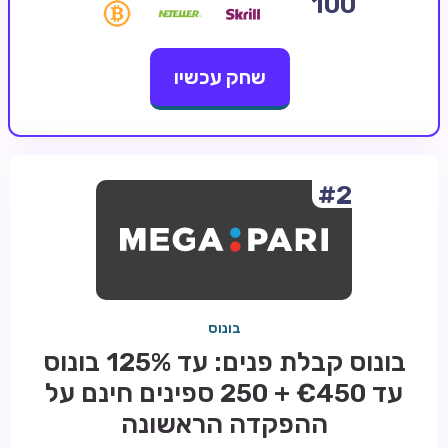
100
קזינו קריפטו
שחק עכשיו
קזינו PayPal
טורנירי קזינו
הימורי ספורט
אודות
#2
צור קשר
בלוג וחדשות
ביקורות
בונוס
חדשות
בונוס קבלת פנים: עד 125% בונוס
טיפים
עד €450 + 250 ספינים חינם על
מדריכים
ההפקדה הראשונה