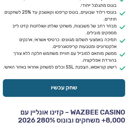
בונוס מתגלגל ייחודי.
בונוסי רילוד שבועיים, בונוס קריפטו וקאשבק עד 25% לשחקנים
חוזרים.
מבחר רחב של משבצות, משחקי שולחן ושולחנות קזינו לייב
מספקים מובילים.
תמיכה באמצעי תשלום מגוונים: כרטיסי אשראי, ארנקים
אלקטרוניים ומטבעות קריפטוגרפיים.
ממשק מותאם למובייל עם חוויית משתמש חלקה ללא צורך
בהורדת אפליקציה.
רישיון קוראסאו, הצפנת SSL וכלים למשחק אחראי באזור האישי.
שחק עכשיו
WAZBEE CASINO – קזינו אונליין עם
8,000+ משחקים ובונוס 280% 2026