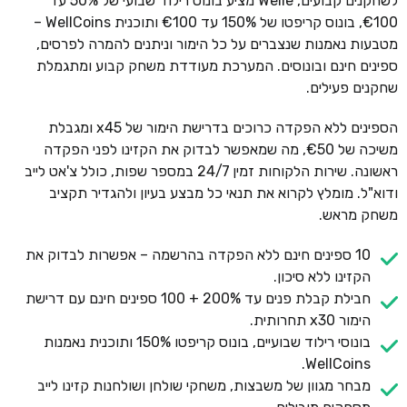
לשחקנים קבועים, Welle מציע בונוס רילוד שבועי של 50% עד
€100, בונוס קריפטו של 150% עד €100 ותוכנית WellCoins –
מטבעות נאמנות שנצברים על כל הימור וניתנים להמרה לפרסים,
ספינים חינם ובונוסים. המערכת מעודדת משחק קבוע ומתגמלת
שחקנים פעילים.
הספינים ללא הפקדה כרוכים בדרישת הימור של x45 ומגבלת
משיכה של €50, מה שמאפשר לבדוק את הקזינו לפני הפקדה
ראשונה. שירות הלקוחות זמין 24/7 במספר שפות, כולל צ'אט לייב
ודוא"ל. מומלץ לקרוא את תנאי כל מבצע בעיון ולהגדיר תקציב
משחק מראש.
10 ספינים חינם ללא הפקדה בהרשמה – אפשרות לבדוק את
הקזינו ללא סיכון.
חבילת קבלת פנים עד 200% + 100 ספינים חינם עם דרישת
הימור x30 תחרותית.
בונוסי רילוד שבועיים, בונוס קריפטו 150% ותוכנית נאמנות
WellCoins.
מבחר מגוון של משבצות, משחקי שולחן ושולחנות קזינו לייב