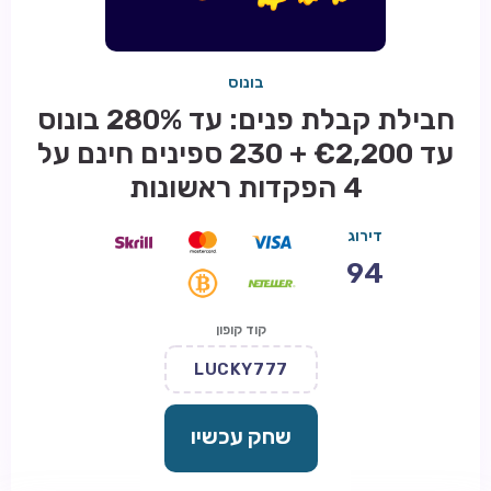
בונוס
חבילת קבלת פנים: עד 280% בונוס
עד €2,200 + 230 ספינים חינם על
4 הפקדות ראשונות
דירוג
94
קוד קופון
LUCKY777
שחק עכשיו