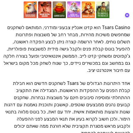
Tsars Casino הוא קזינו אונליין צבעוני ומודרני, המותאם לשחקנים
שמחפשים משיכות מהירות, מבחר רחב של משבצות ופתרונות
תשלום נוחים. לאחר הרשמה קצרה ניתן לבצע הפקדה ראשונה,
להפעיל בונוס קבלת פנים ולקבל גישה מידית למשבצות פופולריות,
ג'קפוטים ומשחקי קזינו לייב. הממשק אינטואיטיבי ופועל בצורה חלקה
גם במחשב וגם במכשירים ניידים, כך שנוח לשחק מכל מקום בישראל
עם חיבור אינטרנט יציב.
אחד היתרונות הגדולים של Tsars לשחקנים חדשים הוא חבילת
קבלת הפנים על ההפקדות הראשונות, המגדילה את התקציב
ההתחלתי ומוסיפה סיבובים חינם על משבצות נבחרות. שחקנים
קבועים נהנים ממבצעים שוטפים, קאשבק ותוכנית נאמנות עם דרגות
שונות והצעות מותאמות אישית. יחד עם זאת, כל בונוס מלווה בתנאי
הימור, ולכן חשוב לקרוא בעיון את תנאי המבצע לפני ההפעלה
ולקבוע מראש מסגרת תקציבית שלא חורגת ממה שאתם יכולים