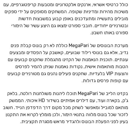
כולל כרטיסי אשראי, ארנקים אלקטרוניים ומטבעות קריפטוגרפיים, עם
משיכות מהירות ומדיניות שקופה. המשחקים מסופקים על ידי ספקים
מובילים בתעשייה ומתעדכנים באופן קבוע במשבצות חדשות
ובטורנירים ייחודיים. חובבי ספורט ימצאו גם היצע עשיר של הימורי
ספורט באותו חשבון.
מערכת הבונוסים של MegaPari כוללת לא רק בונוס קבלת פנים
נדיב, אלא גם בונוסי רילוד שבועיים, קאשבק על הפסדים ומבצעים
עונתיים. תוכנית הנאמנות של הקזינו מתגמלת שחקנים קבועים עם
הטבות מותאמות אישית, נקודות נאמנות שניתן להמיר לפרסים
והצעות VIP בלעדיות. שחקנים פעילים נהנים גם מטורנירים קבועים
עם קופות פרסים גדולות.
בקזינו הלייב של MegaPari תוכלו ליהנות משולחנות רולטה, בלאק
ג'ק, בקארה ועוד, עם דילרים אמיתיים בשידור HD איכותי. הממשק
מותאם למובייל ומאפשר לשחק מכל מקום דרך הדפדפן הנייד. חשוב
לזכור שכל בונוס מלווה בתנאי הימור, ולכן מומלץ לקרוא את התקנון
בעיון לפני הפעלת הבונוס ולהגדיר מראש מסגרת תקציבית.