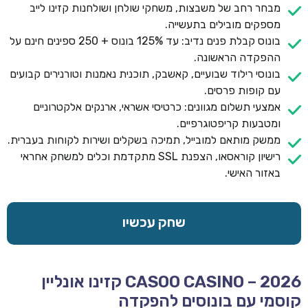
מבחר רחב של משבצות, משחקי שולחן ושולחנות קזינו לייב
מספקים מובילים בתעשייה.
בונוס קבלת פנים נדיב: עד 125% בונוס + 250 ספינים חינם על
ההפקדה הראשונה.
בונוסי רילוד שבועיים, קאשבק, תוכנית נאמנות וטורנירים קבועים
עם קופות פרסים.
אמצעי תשלום מגוונים: כרטיסי אשראי, ארנקים אלקטרוניים
ומטבעות קריפטוגרפיים.
ממשק מותאם למובייל, תמיכה בשקלים ושירות לקוחות בעברית.
רישיון קוראסאו, הצפנת SSL מתקדמת וכלים למשחק אחראי
באזור האישי.
שחק עכשיו
CASOO CASINO – 2026 קזינו אונליין
קוסמי עם בונוסים להפקדה