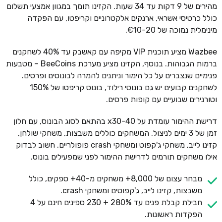
מהירים של 9 דקות עד 34 שעות. הקזינו תומך במגוון אמצעי תשלום
כולל כרטיסי אשראי, ארנקים אלקטרוניים וקריפטו, עם הפקדה
מינימלית נמוכה של €10-20.
Wazbee מציע תוכנית VIP מקיפה עם קאשבק עד 40% לשחקנים
ברמות הגבוהות. בנוסף, הקזינו מציע מערכת BeeCoins – מטבעות
פנימיים שנצברים על כל הימור וניתנים להמרה לבונוסים ופרסים.
לשחקנים קבועים יש גם בונוסי רילוד, בונוס קריפטו של 150%
וטורנירים שבועיים עם קופות פרסים.
דרישת ההימור עומדת על x30-40 בהתאם לסוג הבונוס, עם חלון
זמן של 3 ימים לניצול. המשחקים כוללים משבצות, משחקי שולחן,
קזינו לייב, משחקי ג'קפוט ומשחקי crash פופולריים. חשוב לבדוק
אילו משחקים תורמים לדרישת ההימור לפני שמפעילים בונוס.
מבחר עצום של 8,000+ משחקים מ-40+ ספקים, כולל
משבצות, קזינו לייב, ג'קפוטים ומשחקי crash.
חבילת קבלת פנים עד 280% + 230 ספינים חינם על 4
הפקדות ראשונות.