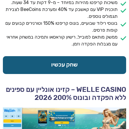
משיכות קריפטו מהירות במיוחד – מ-9 דקות עד 34 שעות.
תוכנית VIP עם קאשבק עד 40% ומערכת BeeCoins לצבירת
תגמולים נוספים.
בונוסי רילוד שבועיים, בונוס קריפטו 150% וטורנירים קבועים עם
קופות פרסים.
ממשק מותאם למובייל, רישיון קוראסאו ותמיכה במשחק אחראי
עם מגבלות הפקדה וזמן.
שחק עכשיו
WELLE CASINO – קזינו אונליין עם ספינים
ללא הפקדה ובונוס 200% 2026