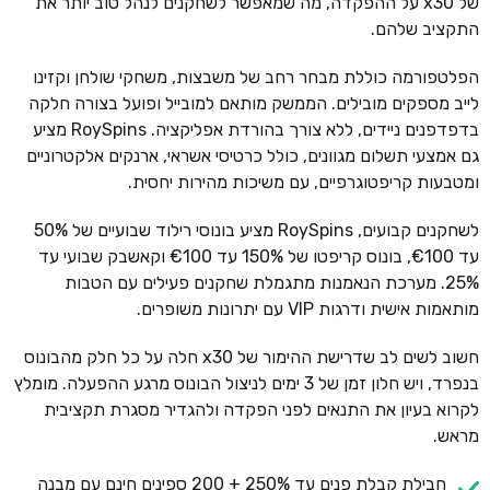
של x30 על ההפקדה, מה שמאפשר לשחקנים לנהל טוב יותר את
התקציב שלהם.
הפלטפורמה כוללת מבחר רחב של משבצות, משחקי שולחן וקזינו
לייב מספקים מובילים. הממשק מותאם למובייל ופועל בצורה חלקה
בדפדפנים ניידים, ללא צורך בהורדת אפליקציה. RoySpins מציע
גם אמצעי תשלום מגוונים, כולל כרטיסי אשראי, ארנקים אלקטרוניים
ומטבעות קריפטוגרפיים, עם משיכות מהירות יחסית.
לשחקנים קבועים, RoySpins מציע בונוסי רילוד שבועיים של 50%
עד €100, בונוס קריפטו של 150% עד €100 וקאשבק שבועי עד
25%. מערכת הנאמנות מתגמלת שחקנים פעילים עם הטבות
מותאמות אישית ודרגות VIP עם יתרונות משופרים.
חשוב לשים לב שדרישת ההימור של x30 חלה על כל חלק מהבונוס
בנפרד, ויש חלון זמן של 3 ימים לניצול הבונוס מרגע ההפעלה. מומלץ
לקרוא בעיון את התנאים לפני הפקדה ולהגדיר מסגרת תקציבית
מראש.
חבילת קבלת פנים עד 250% + 200 ספינים חינם עם מבנה