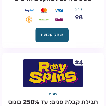
דירוג
98
שחק עכשיו
#4
בונוס
חבילת קבלת פנים: עד 250% בונוס