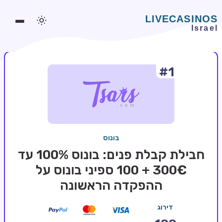
#1
משחקים אונליין
משחקים חינמיים
סלוטים אונליין
מדריכי קזינו
בונוס
מונדיאל 2026 הימורים
חבילת קבלת פנים: בונוס 100% עד
בלאקג'ק אונליין
300€ + 100 ספיני בונוס על
ההפקדה הראשונה
בקרה אונליין
וידאו פוקר
דירוג
בונוסים בקזינו אונליין