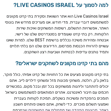
למה לסמוך על LIVE CASINOS ISRAEL?
Live Casinos Israel הוא אתר השוואת וסקירת בתי קזינו מקוונים
למשתמשים דוברי עברית. מדי חודש, אנו מעריכים מחדש את בונוסי
האתר, אפשרויות התשלום, רשימות המשחקים ואיכות שירות
הלקוחות. רק בתי קזינו שעומדים בסטנדרטים שלנו של רישוי,
אבטחה ומהירות משיכה נכללים ברשימת BEST שלנו. למרות שאנו
עשויים להרוויח הכנסות מפרסום, הדירוגים שלנו הם בלתי תלויים
ותמיד נותנים עדיפות לבטיחות ושביעות רצון השחקנים.
TSARS
חבילת קבלת פנים: בונוס 100% עד 300€ + 100 ספיני בונוס על
מהם בתי קזינו מקוונים לשחקנים ישראלים?
ההפקדה הראשונה
בתי קזינו מקוונים מציעים את כל החוויות של קזינו אמיתי, כולל פוקר,
CASOO
בלאק ג'ק, רולטה, משחקי מכונות מזל ומשחקי דילרים לייב. אתם
בונוס מתגלגל עד 2,000 ₪ + 200 ספינים חינם לשחקנים
יכולים להתחבר וליהנות ממשחקים בכל זמן ובכל מקום, במכשירים
חדשים
חכמים עם חיבור לאינטרנט. אתרים המותאמים למשתמשים בישראל
ROYSPINS
תומכים בהפקדות ומשיכות בשקלים, תמיכת לקוחות בעברית
חבילת קבלת פנים: עד 250% בונוס עד €2,000 + 200 ספינים
ואמצעי תשלום מוכרים. כדי לשחק, אתם פשוט פותחים חשבון
חינם על ההפקדות הראשונות
באתר, מבצעים הפקדה ואז מתחילים את המשחקים שבחרתם.