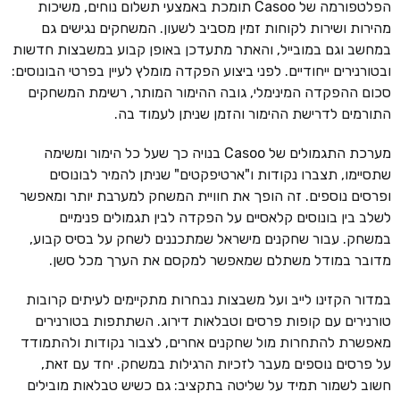
הפלטפורמה של Casoo תומכת באמצעי תשלום נוחים, משיכות
מהירות ושירות לקוחות זמין מסביב לשעון. המשחקים נגישים גם
במחשב וגם במובייל, והאתר מתעדכן באופן קבוע במשבצות חדשות
ובטורנירים ייחודיים. לפני ביצוע הפקדה מומלץ לעיין בפרטי הבונוסים:
סכום ההפקדה המינימלי, גובה ההימור המותר, רשימת המשחקים
התורמים לדרישת ההימור והזמן שניתן לעמוד בה.
מערכת התגמולים של Casoo בנויה כך שעל כל הימור ומשימה
שתסיימו, תצברו נקודות ו"ארטיפקטים" שניתן להמיר לבונוסים
ופרסים נוספים. זה הופך את חוויית המשחק למערבת יותר ומאפשר
לשלב בין בונוסים קלאסיים על הפקדה לבין תגמולים פנימיים
במשחק. עבור שחקנים מישראל שמתכננים לשחק על בסיס קבוע,
מדובר במודל משתלם שמאפשר למקסם את הערך מכל סשן.
במדור הקזינו לייב ועל משבצות נבחרות מתקיימים לעיתים קרובות
טורנירים עם קופות פרסים וטבלאות דירוג. השתתפות בטורנירים
מאפשרת להתחרות מול שחקנים אחרים, לצבור נקודות ולהתמודד
על פרסים נוספים מעבר לזכיות הרגילות במשחק. יחד עם זאת,
חשוב לשמור תמיד על שליטה בתקציב: גם כשיש טבלאות מובילים