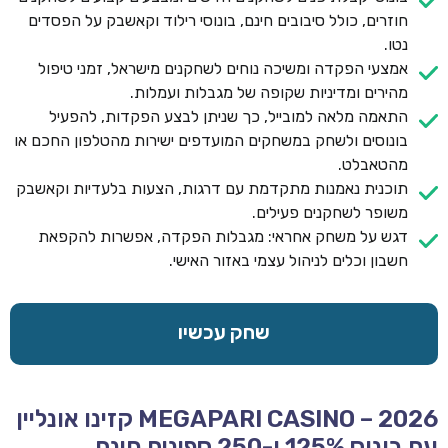
חוזרים, כולל סיבובים חינם, בונוסי רילוד וקאשבק על הפסדים
נטו.
אמצעי הפקדה ומשיכה נוחים לשחקנים מישראל, זמני טיפול
מהירים ומדיניות שקופה של מגבלות ועמלות.
התאמה מלאה למובייל, כך שניתן לבצע הפקדות, להפעיל
בונוסים ולשחק במשחקים המועדפים ישירות מהטלפון החכם או
מהטאבלט.
תוכנית נאמנות מתקדמת עם דרגות, הצעות בלעדיות וקאשבק
משופר לשחקנים פעילים.
דגש על משחק אחראי: מגבלות הפקדה, אפשרות להקפאת
חשבון וכלים לניהול עצמי באזור האישי.
שחק עכשיו
MEGAPARI CASINO – 2026 קזינו אונליין
עם בונוס 125% ו-250 ספינים חינם