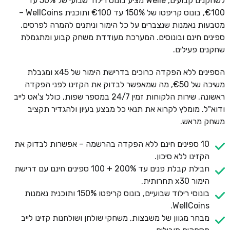
לשחקנים קבועים, Welle מציע בונוס רילוד שבועי של 50% עד
€100, בונוס קריפטו של 150% עד €100 ותוכנית WellCoins –
מטבעות נאמנות שנצברים על כל הימור וניתנים להמרה לפרסים,
ספינים חינם ובונוסים. המערכת מעודדת משחק קבוע ומתגמלת
שחקנים פעילים.
הספינים ללא הפקדה כרוכים בדרישת הימור של x45 ומגבלת
משיכה של €50, מה שמאפשר לבדוק את הקזינו לפני הפקדה
ראשונה. שירות הלקוחות זמין 24/7 במספר שפות, כולל צ'אט לייב
ודוא"ל. מומלץ לקרוא את תנאי כל מבצע בעיון ולהגדיר תקציב
משחק מראש.
10 ספינים חינם ללא הפקדה בהרשמה – אפשרות לבדוק את
הקזינו ללא סיכון.
חבילת קבלת פנים עד 200% + 100 ספינים חינם עם דרישת
הימור x30 תחרותית.
בונוסי רילוד שבועיים, בונוס קריפטו 150% ותוכנית נאמנות
WellCoins.
מבחר מגוון של משבצות, משחקי שולחן ושולחנות קזינו לייב