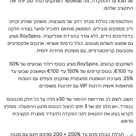
של x30 על ההפקדה, מה שמאפשר לשחקנים לנהל טוב יותר את
התקציב שלהם.
הפלטפורמה כוללת מבחר רחב של משבצות, משחקי שולחן וקזינו
לייב מספקים מובילים. הממשק מותאם למובייל ופועל בצורה חלקה
בדפדפנים ניידים, ללא צורך בהורדת אפליקציה. RoySpins מציע
גם אמצעי תשלום מגוונים, כולל כרטיסי אשראי, ארנקים אלקטרוניים
ומטבעות קריפטוגרפיים, עם משיכות מהירות יחסית.
לשחקנים קבועים, RoySpins מציע בונוסי רילוד שבועיים של 50%
עד €100, בונוס קריפטו של 150% עד €100 וקאשבק שבועי עד
25%. מערכת הנאמנות מתגמלת שחקנים פעילים עם הטבות
מותאמות אישית ודרגות VIP עם יתרונות משופרים.
חשוב לשים לב שדרישת ההימור של x30 חלה על כל חלק מהבונוס
בנפרד, ויש חלון זמן של 3 ימים לניצול הבונוס מרגע ההפעלה. מומלץ
לקרוא בעיון את התנאים לפני הפקדה ולהגדיר מסגרת תקציבית
מראש.
חבילת קבלת פנים עד 250% + 200 ספינים חינם עם מבנה