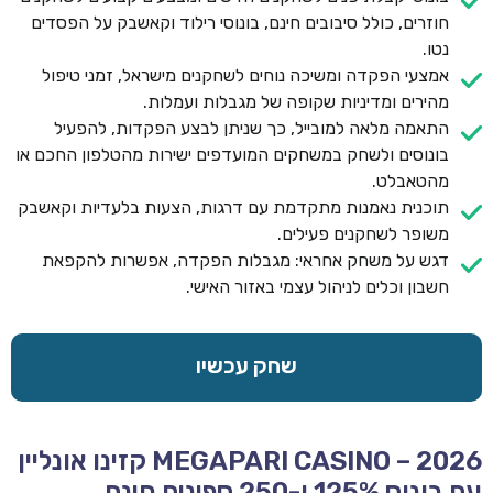
חוזרים, כולל סיבובים חינם, בונוסי רילוד וקאשבק על הפסדים
נטו.
אמצעי הפקדה ומשיכה נוחים לשחקנים מישראל, זמני טיפול
מהירים ומדיניות שקופה של מגבלות ועמלות.
התאמה מלאה למובייל, כך שניתן לבצע הפקדות, להפעיל
בונוסים ולשחק במשחקים המועדפים ישירות מהטלפון החכם או
מהטאבלט.
תוכנית נאמנות מתקדמת עם דרגות, הצעות בלעדיות וקאשבק
משופר לשחקנים פעילים.
דגש על משחק אחראי: מגבלות הפקדה, אפשרות להקפאת
חשבון וכלים לניהול עצמי באזור האישי.
שחק עכשיו
MEGAPARI CASINO – 2026 קזינו אונליין
עם בונוס 125% ו-250 ספינים חינם