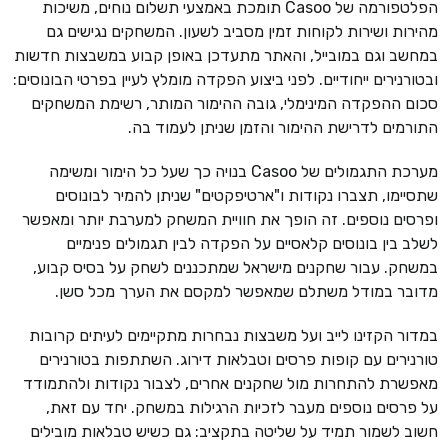
הפלטפורמה של Casoo תומכת באמצעי תשלום נוחים, משיכות
מהירות ושירות לקוחות זמין מסביב לשעון. המשחקים נגישים גם
במחשב וגם במובייל, והאתר מתעדכן באופן קבוע במשבצות חדשות
ובטורנירים ייחודיים. לפני ביצוע הפקדה מומלץ לעיין בפרטי הבונוסים:
סכום ההפקדה המינימלי, גובה ההימור המותר, רשימת המשחקים
התורמים לדרישת ההימור והזמן שניתן לעמוד בה.
מערכת התגמולים של Casoo בנויה כך שעל כל הימור ומשימה
שתסיימו, תצברו נקודות ו"ארטיפקטים" שניתן להמיר לבונוסים
ופרסים נוספים. זה הופך את חוויית המשחק למערבת יותר ומאפשר
לשלב בין בונוסים קלאסיים על הפקדה לבין תגמולים פנימיים
במשחק. עבור שחקנים מישראל שמתכננים לשחק על בסיס קבוע,
מדובר במודל משתלם שמאפשר למקסם את הערך מכל סשן.
במדור הקזינו לייב ועל משבצות נבחרות מתקיימים לעיתים קרובות
טורנירים עם קופות פרסים וטבלאות דירוג. השתתפות בטורנירים
מאפשרת להתחרות מול שחקנים אחרים, לצבור נקודות ולהתמודד
על פרסים נוספים מעבר לזכיות הרגילות במשחק. יחד עם זאת,
חשוב לשמור תמיד על שליטה בתקציב: גם כשיש טבלאות מובילים