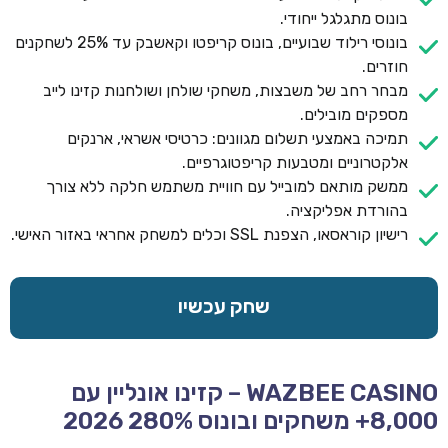
בונוס מתגלגל ייחודי.
בונוסי רילוד שבועיים, בונוס קריפטו וקאשבק עד 25% לשחקנים
חוזרים.
מבחר רחב של משבצות, משחקי שולחן ושולחנות קזינו לייב
מספקים מובילים.
תמיכה באמצעי תשלום מגוונים: כרטיסי אשראי, ארנקים
אלקטרוניים ומטבעות קריפטוגרפיים.
ממשק מותאם למובייל עם חוויית משתמש חלקה ללא צורך
בהורדת אפליקציה.
רישיון קוראסאו, הצפנת SSL וכלים למשחק אחראי באזור האישי.
שחק עכשיו
WAZBEE CASINO – קזינו אונליין עם
8,000+ משחקים ובונוס 280% 2026