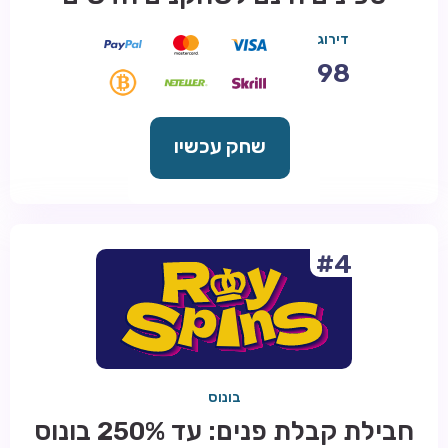
דירוג
98
שחק עכשיו
#4
בונוס
חבילת קבלת פנים: עד 250% בונוס