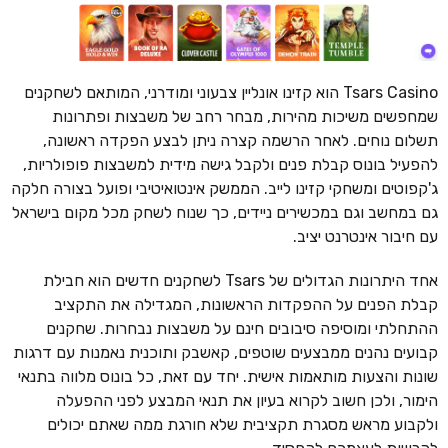
Tsars Casino הוא קזינו אונליין צבעוני ומודרני, המותאם לשחקנים
שמחפשים משיכות מהירות, מבחר רחב של משבצות ופתרונות
תשלום נוחים. לאחר הרשמה קצרה ניתן לבצע הפקדה ראשונה,
להפעיל בונוס קבלת פנים ולקבל גישה מידית למשבצות פופולריות,
ג'קפוטים ומשחקי קזינו לייב. הממשק אינטואיטיבי ופועל בצורה חלקה
גם במחשב וגם במכשירים ניידים, כך שנוח לשחק מכל מקום בישראל
עם חיבור אינטרנט יציב.
אחד היתרונות הגדולים של Tsars לשחקנים חדשים הוא חבילת
קבלת הפנים על ההפקדות הראשונות, המגדילה את התקציב
ההתחלתי ומוסיפה סיבובים חינם על משבצות נבחרות. שחקנים
קבועים נהנים ממבצעים שוטפים, קאשבק ותוכנית נאמנות עם דרגות
שונות והצעות מותאמות אישית. יחד עם זאת, כל בונוס מלווה בתנאי
הימור, ולכן חשוב לקרוא בעיון את תנאי המבצע לפני ההפעלה
ולקבוע מראש מסגרת תקציבית שלא חורגת ממה שאתם יכולים