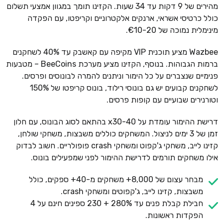
מהירים של 9 דקות עד 34 שעות. הקזינו תומך במגוון אמצעי תשלום
כולל כרטיסי אשראי, ארנקים אלקטרוניים וקריפטו, עם הפקדה
מינימלית נמוכה של €10-20.
Wazbee מציע תוכנית VIP מקיפה עם קאשבק עד 40% לשחקנים
ברמות הגבוהות. בנוסף, הקזינו מציע מערכת BeeCoins – מטבעות
פנימיים שנצברים על כל הימור וניתנים להמרה לבונוסים ופרסים.
לשחקנים קבועים יש גם בונוסי רילוד, בונוס קריפטו של 150%
וטורנירים שבועיים עם קופות פרסים.
דרישת ההימור עומדת על x30-40 בהתאם לסוג הבונוס, עם חלון
זמן של 3 ימים לניצול. המשחקים כוללים משבצות, משחקי שולחן,
קזינו לייב, משחקי ג'קפוט ומשחקי crash פופולריים. חשוב לבדוק
אילו משחקים תורמים לדרישת ההימור לפני שמפעילים בונוס.
מבחר עצום של 8,000+ משחקים מ-40+ ספקים, כולל
משבצות, קזינו לייב, ג'קפוטים ומשחקי crash.
חבילת קבלת פנים עד 280% + 230 ספינים חינם על 4
הפקדות ראשונות.