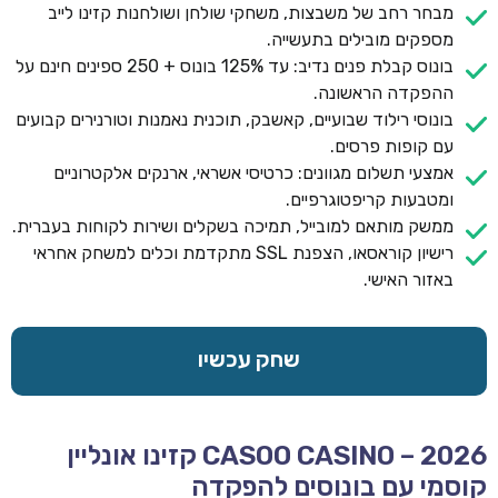
מבחר רחב של משבצות, משחקי שולחן ושולחנות קזינו לייב
מספקים מובילים בתעשייה.
בונוס קבלת פנים נדיב: עד 125% בונוס + 250 ספינים חינם על
ההפקדה הראשונה.
בונוסי רילוד שבועיים, קאשבק, תוכנית נאמנות וטורנירים קבועים
עם קופות פרסים.
אמצעי תשלום מגוונים: כרטיסי אשראי, ארנקים אלקטרוניים
ומטבעות קריפטוגרפיים.
ממשק מותאם למובייל, תמיכה בשקלים ושירות לקוחות בעברית.
רישיון קוראסאו, הצפנת SSL מתקדמת וכלים למשחק אחראי
באזור האישי.
שחק עכשיו
CASOO CASINO – 2026 קזינו אונליין
קוסמי עם בונוסים להפקדה