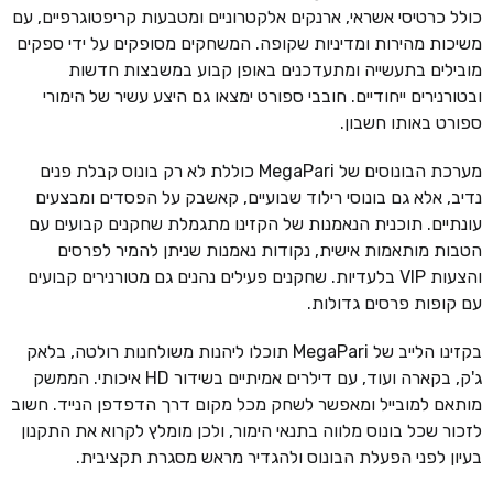
כולל כרטיסי אשראי, ארנקים אלקטרוניים ומטבעות קריפטוגרפיים, עם
משיכות מהירות ומדיניות שקופה. המשחקים מסופקים על ידי ספקים
מובילים בתעשייה ומתעדכנים באופן קבוע במשבצות חדשות
ובטורנירים ייחודיים. חובבי ספורט ימצאו גם היצע עשיר של הימורי
ספורט באותו חשבון.
מערכת הבונוסים של MegaPari כוללת לא רק בונוס קבלת פנים
נדיב, אלא גם בונוסי רילוד שבועיים, קאשבק על הפסדים ומבצעים
עונתיים. תוכנית הנאמנות של הקזינו מתגמלת שחקנים קבועים עם
הטבות מותאמות אישית, נקודות נאמנות שניתן להמיר לפרסים
והצעות VIP בלעדיות. שחקנים פעילים נהנים גם מטורנירים קבועים
עם קופות פרסים גדולות.
בקזינו הלייב של MegaPari תוכלו ליהנות משולחנות רולטה, בלאק
ג'ק, בקארה ועוד, עם דילרים אמיתיים בשידור HD איכותי. הממשק
מותאם למובייל ומאפשר לשחק מכל מקום דרך הדפדפן הנייד. חשוב
לזכור שכל בונוס מלווה בתנאי הימור, ולכן מומלץ לקרוא את התקנון
בעיון לפני הפעלת הבונוס ולהגדיר מראש מסגרת תקציבית.