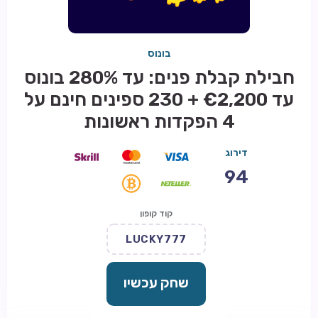
בונוס
חבילת קבלת פנים: עד 280% בונוס
עד €2,200 + 230 ספינים חינם על
4 הפקדות ראשונות
דירוג
94
קוד קופון
LUCKY777
שחק עכשיו