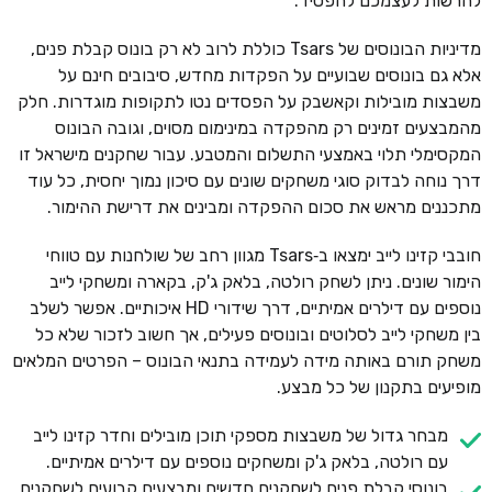
להרשות לעצמכם להפסיד.
מדיניות הבונוסים של Tsars כוללת לרוב לא רק בונוס קבלת פנים,
אלא גם בונוסים שבועיים על הפקדות מחדש, סיבובים חינם על
משבצות מובילות וקאשבק על הפסדים נטו לתקופות מוגדרות. חלק
מהמבצעים זמינים רק מהפקדה במינימום מסוים, וגובה הבונוס
המקסימלי תלוי באמצעי התשלום והמטבע. עבור שחקנים מישראל זו
דרך נוחה לבדוק סוגי משחקים שונים עם סיכון נמוך יחסית, כל עוד
מתכננים מראש את סכום ההפקדה ומבינים את דרישת ההימור.
חובבי קזינו לייב ימצאו ב‑Tsars מגוון רחב של שולחנות עם טווחי
הימור שונים. ניתן לשחק רולטה, בלאק ג'ק, בקארה ומשחקי לייב
נוספים עם דילרים אמיתיים, דרך שידורי HD איכותיים. אפשר לשלב
בין משחקי לייב לסלוטים ובונוסים פעילים, אך חשוב לזכור שלא כל
משחק תורם באותה מידה לעמידה בתנאי הבונוס – הפרטים המלאים
מופיעים בתקנון של כל מבצע.
מבחר גדול של משבצות מספקי תוכן מובילים וחדר קזינו לייב
עם רולטה, בלאק ג'ק ומשחקים נוספים עם דילרים אמיתיים.
בונוסי קבלת פנים לשחקנים חדשים ומבצעים קבועים לשחקנים