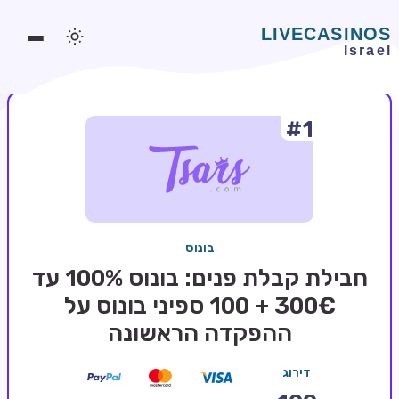
#1
משחקים אונליין
משחקים חינמיים
סלוטים אונליין
מדריכי קזינו
בונוס
מונדיאל 2026 הימורים
חבילת קבלת פנים: בונוס 100% עד
בלאקג'ק אונליין
300€ + 100 ספיני בונוס על
ההפקדה הראשונה
בקרה אונליין
וידאו פוקר
דירוג
בונוסים בקזינו אונליין