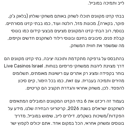
לייב ותמיכה במובייל.
בבתי קזינו מקוונים תוכלו לשחק באותם משחקי שולחן (בלאק ג'ק,
פוקר, בקארה), מכונות מזל, רולטה ועוד, כמו בבתי קזינו מסורתיים.
בנוסף, רוב הבתי קזינו המקוונים מציעים מבצעי קידום כמו בונוסי
קבלת פנים, סיבובים בחינם ובונוסי רילוד לשחקנים חדשים וקיימים,
מה שמשפר את חווית המשחק.
בהתבסס על גרפיקה מתקדמת ותוכנה יציבה, בתי קזינו מקוונים הם
דרך מצוינת ליהנות ממשחקי פרימיום בנוחות. Live Casinos Israel
בוחר בקפידה ומציג רק אתרים עם רישיונות מאומתים, תשלומים
מהירים ותמיכה בעברית. עם זאת, כמו בכל הימור, קיים סיכון
להפסד. לכן, משחק אחראי והגדרת תקציב הם קריטיים.
בעמוד זה ריכזנו את 6 בתי הקזינו המקוונים המובילים המתאימים
לשחקנים ישראלים בשנת 2026, קריטריוני הבחירה שלנו, מידע על
הפקדות/משיכות בשקלים, דילרים לייב, שימוש במובייל, מדריך
בונוסים ומשחק אחראי, הכל במקום אחד. אתם יכולים לקפוץ ישר