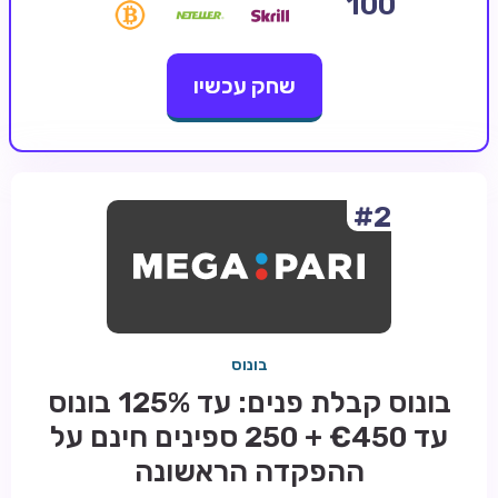
100
קזינו קריפטו
שחק עכשיו
קזינו PayPal
טורנירי קזינו
הימורי ספורט
אודות
#2
צור קשר
בלוג וחדשות
ביקורות
בונוס
חדשות
בונוס קבלת פנים: עד 125% בונוס
טיפים
עד €450 + 250 ספינים חינם על
מדריכים
ההפקדה הראשונה