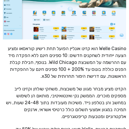
Welle Casino הוא קזינו אונליין הפועל תחת רישיון קוראסאו ומציע
הצעה ייחודית לשחקנים חדשים: 10 ספינים חינם ללא הפקדה מיד
עם ההרשמה על המשבצת Wild Chicago. בנוסף, חבילת קבלת
הפנים כוללת בונוס עד 200% + 100 ספינים חינם על ההפקדות
הראשונות, עם דרישת הימור תחרותית של x30.
הקזינו מציע מבחר מגוון של משבצות, משחקי שולחן וקזינו לייב
מספקים מוכרים. הממשק נקי ואינטואיטיבי, מותאם הן לשימוש
במחשב והן בטלפון נייד. משיכות מעובדות בתוך 24-48 שעות, ויש
תמיכה במגוון אמצעי תשלום כולל כרטיסי אשראי, ארנקים
אלקטרוניים ומטבעות קריפטוגרפיים.