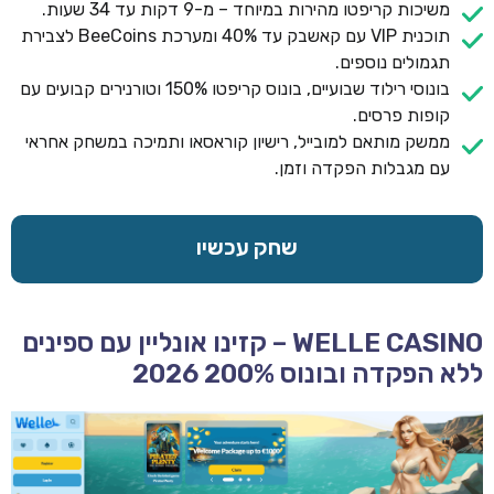
משיכות קריפטו מהירות במיוחד – מ-9 דקות עד 34 שעות.
תוכנית VIP עם קאשבק עד 40% ומערכת BeeCoins לצבירת
תגמולים נוספים.
בונוסי רילוד שבועיים, בונוס קריפטו 150% וטורנירים קבועים עם
קופות פרסים.
ממשק מותאם למובייל, רישיון קוראסאו ותמיכה במשחק אחראי
עם מגבלות הפקדה וזמן.
שחק עכשיו
WELLE CASINO – קזינו אונליין עם ספינים
ללא הפקדה ובונוס 200% 2026