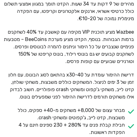
מהירים של 9 דקות עד 34 שעות. הקזינו תומך במגוון אמצעי תשלום
כולל כרטיסי אשראי, ארנקים אלקטרוניים וקריפטו, עם הפקדה
מינימלית נמוכה של €10-20.
Wazbee מציע תוכנית VIP מקיפה עם קאשבק עד 40% לשחקנים
ברמות הגבוהות. בנוסף, הקזינו מציע מערכת BeeCoins – מטבעות
פנימיים שנצברים על כל הימור וניתנים להמרה לבונוסים ופרסים.
לשחקנים קבועים יש גם בונוסי רילוד, בונוס קריפטו של 150%
וטורנירים שבועיים עם קופות פרסים.
דרישת ההימור עומדת על x30-40 בהתאם לסוג הבונוס, עם חלון
זמן של 3 ימים לניצול. המשחקים כוללים משבצות, משחקי שולחן,
קזינו לייב, משחקי ג'קפוט ומשחקי crash פופולריים. חשוב לבדוק
אילו משחקים תורמים לדרישת ההימור לפני שמפעילים בונוס.
מבחר עצום של 8,000+ משחקים מ-40+ ספקים, כולל
משבצות, קזינו לייב, ג'קפוטים ומשחקי crash.
חבילת קבלת פנים עד 280% + 230 ספינים חינם על 4
הפקדות ראשונות.