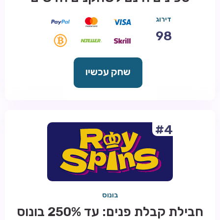
דירוג
98
שחק עכשיו
#4
בונוס
חבילת קבלת פנים: עד 250% בונוס