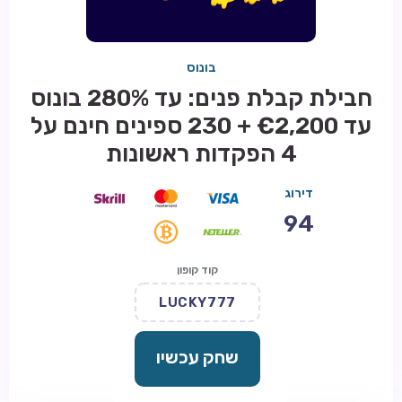
בונוס
חבילת קבלת פנים: עד 280% בונוס
עד €2,200 + 230 ספינים חינם על
4 הפקדות ראשונות
דירוג
94
קוד קופון
LUCKY777
שחק עכשיו