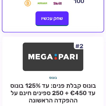
100
קזינו קריפטו
שחק עכשיו
קזינו PayPal
טורנירי קזינו
הימורי ספורט
אודות
#2
צור קשר
בלוג וחדשות
ביקורות
בונוס
חדשות
בונוס קבלת פנים: עד 125% בונוס
טיפים
עד €450 + 250 ספינים חינם על
מדריכים
ההפקדה הראשונה