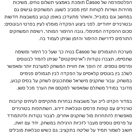
הפלטפורמה של Casoo תומכת באמצעי תשלום נוחים, משיכות
מהירות ושירות לקוחות זמין מסביב לשעון. המשחקים נגישים גם
במחשב וגם במובייל, והאתר מתעדכן באופן קבוע במשבצות חדשות
ובטורנירים ייחודיים. לפני ביצוע הפקדה מומלץ לעיין בפרטי הבונוסים:
סכום ההפקדה המינימלי, גובה ההימור המותר, רשימת המשחקים
התורמים לדרישת ההימור והזמן שניתן לעמוד בה.
מערכת התגמולים של Casoo בנויה כך שעל כל הימור ומשימה
שתסיימו, תצברו נקודות ו"ארטיפקטים" שניתן להמיר לבונוסים
ופרסים נוספים. זה הופך את חוויית המשחק למערבת יותר ומאפשר
לשלב בין בונוסים קלאסיים על הפקדה לבין תגמולים פנימיים
במשחק. עבור שחקנים מישראל שמתכננים לשחק על בסיס קבוע,
מדובר במודל משתלם שמאפשר למקסם את הערך מכל סשן.
במדור הקזינו לייב ועל משבצות נבחרות מתקיימים לעיתים קרובות
טורנירים עם קופות פרסים וטבלאות דירוג. השתתפות בטורנירים
מאפשרת להתחרות מול שחקנים אחרים, לצבור נקודות ולהתמודד
על פרסים נוספים מעבר לזכיות הרגילות במשחק. יחד עם זאת,
חשוב לשמור תמיד על שליטה בתקציב: גם כשיש טבלאות מובילים