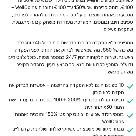
לשחקנים קבועים, Welle מציע בונוס רילוד שבועי של 50% עד
€100, בונוס קריפטו של 150% עד €100 ותוכנית WellCoins –
מטבעות נאמנות שנצברים על כל הימור וניתנים להמרה לפרסים,
ספינים חינם ובונוסים. המערכת מעודדת משחק קבוע ומתגמלת
שחקנים פעילים.
הספינים ללא הפקדה כרוכים בדרישת הימור של x45 ומגבלת
משיכה של €50, מה שמאפשר לבדוק את הקזינו לפני הפקדה
ראשונה. שירות הלקוחות זמין 24/7 במספר שפות, כולל צ'אט לייב
ודוא"ל. מומלץ לקרוא את תנאי כל מבצע בעיון ולהגדיר תקציב
משחק מראש.
10 ספינים חינם ללא הפקדה בהרשמה – אפשרות לבדוק את
הקזינו ללא סיכון.
חבילת קבלת פנים עד 200% + 100 ספינים חינם עם דרישת
הימור x30 תחרותית.
בונוסי רילוד שבועיים, בונוס קריפטו 150% ותוכנית נאמנות
WellCoins.
מבחר מגוון של משבצות, משחקי שולחן ושולחנות קזינו לייב