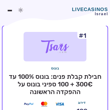
#1
משחקים אונליין
משחקים חינמיים
סלוטים אונליין
מדריכי קזינו
בונוס
מונדיאל 2026 הימורים
חבילת קבלת פנים: בונוס 100% עד
בלאקג'ק אונליין
300€ + 100 ספיני בונוס על
ההפקדה הראשונה
בקרה אונליין
וידאו פוקר
דירוג
בונוסים בקזינו אונליין