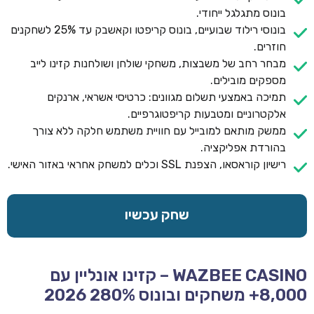
בונוס מתגלגל ייחודי.
בונוסי רילוד שבועיים, בונוס קריפטו וקאשבק עד 25% לשחקנים
חוזרים.
מבחר רחב של משבצות, משחקי שולחן ושולחנות קזינו לייב
מספקים מובילים.
תמיכה באמצעי תשלום מגוונים: כרטיסי אשראי, ארנקים
אלקטרוניים ומטבעות קריפטוגרפיים.
ממשק מותאם למובייל עם חוויית משתמש חלקה ללא צורך
בהורדת אפליקציה.
רישיון קוראסאו, הצפנת SSL וכלים למשחק אחראי באזור האישי.
שחק עכשיו
WAZBEE CASINO – קזינו אונליין עם
8,000+ משחקים ובונוס 280% 2026