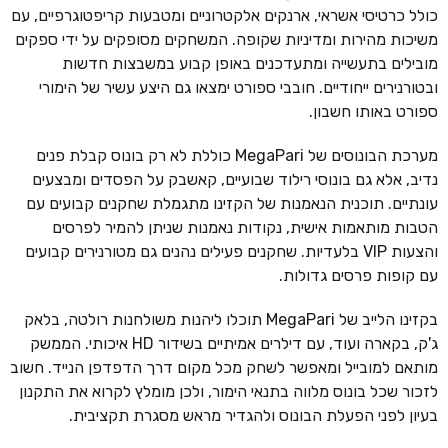
כולל כרטיסי אשראי, ארנקים אלקטרוניים ומטבעות קריפטוגרפיים, עם
משיכות מהירות ומדיניות שקופה. המשחקים מסופקים על ידי ספקים
מובילים בתעשייה ומתעדכנים באופן קבוע במשבצות חדשות
ובטורנירים ייחודיים. חובבי ספורט ימצאו גם היצע עשיר של הימורי
ספורט באותו חשבון.
מערכת הבונוסים של MegaPari כוללת לא רק בונוס קבלת פנים
נדיב, אלא גם בונוסי רילוד שבועיים, קאשבק על הפסדים ומבצעים
עונתיים. תוכנית הנאמנות של הקזינו מתגמלת שחקנים קבועים עם
הטבות מותאמות אישית, נקודות נאמנות שניתן להמיר לפרסים
והצעות VIP בלעדיות. שחקנים פעילים נהנים גם מטורנירים קבועים
עם קופות פרסים גדולות.
בקזינו הלייב של MegaPari תוכלו ליהנות משולחנות רולטה, בלאק
ג'ק, בקארה ועוד, עם דילרים אמיתיים בשידור HD איכותי. הממשק
מותאם למובייל ומאפשר לשחק מכל מקום דרך הדפדפן הנייד. חשוב
לזכור שכל בונוס מלווה בתנאי הימור, ולכן מומלץ לקרוא את התקנון
בעיון לפני הפעלת הבונוס ולהגדיר מראש מסגרת תקציבית.