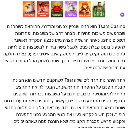
Tsars Casino הוא קזינו אונליין צבעוני ומודרני, המותאם לשחקנים
שמחפשים משיכות מהירות, מבחר רחב של משבצות ופתרונות
תשלום נוחים. לאחר הרשמה קצרה ניתן לבצע הפקדה ראשונה,
להפעיל בונוס קבלת פנים ולקבל גישה מידית למשבצות פופולריות,
ג'קפוטים ומשחקי קזינו לייב. הממשק אינטואיטיבי ופועל בצורה חלקה
גם במחשב וגם במכשירים ניידים, כך שנוח לשחק מכל מקום בישראל
עם חיבור אינטרנט יציב.
אחד היתרונות הגדולים של Tsars לשחקנים חדשים הוא חבילת
קבלת הפנים על ההפקדות הראשונות, המגדילה את התקציב
ההתחלתי ומוסיפה סיבובים חינם על משבצות נבחרות. שחקנים
קבועים נהנים ממבצעים שוטפים, קאשבק ותוכנית נאמנות עם דרגות
שונות והצעות מותאמות אישית. יחד עם זאת, כל בונוס מלווה בתנאי
הימור, ולכן חשוב לקרוא בעיון את תנאי המבצע לפני ההפעלה
ולקבוע מראש מסגרת תקציבית שלא חורגת ממה שאתם יכולים