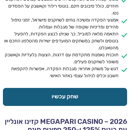
חוזרים, כולל סיבובים חינם, בונוסי רילוד וקאשבק על הפסדים
נטו.
אמצעי הפקדה ומשיכה נוחים לשחקנים מישראל, זמני טיפול
מהירים ומדיניות שקופה של מגבלות ועמלות.
התאמה מלאה למובייל, כך שניתן לבצע הפקדות, להפעיל
בונוסים ולשחק במשחקים המועדפים ישירות מהטלפון החכם או
מהטאבלט.
תוכנית נאמנות מתקדמת עם דרגות, הצעות בלעדיות וקאשבק
משופר לשחקנים פעילים.
דגש על משחק אחראי: מגבלות הפקדה, אפשרות להקפאת
חשבון וכלים לניהול עצמי באזור האישי.
שחק עכשיו
MEGAPARI CASINO – 2026 קזינו אונליין
עם בונוס 125% ו-250 ספינים חינם