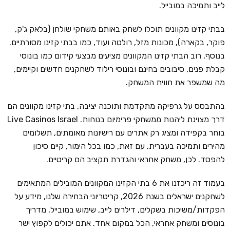
לייב ותמיכה במובייל.
בבתי קזינו מקוונים תוכלו לשחק באותם משחקי שולחן (בלאק ג'ק,
פוקר, בקארה), מכונות מזל, רולטה ועוד, כמו בבתי קזינו מסורתיים.
בנוסף, רוב הבתי קזינו המקוונים מציעים מבצעי קידום כמו בונוסי
קבלת פנים, סיבובים בחינם ובונוסי רילוד לשחקנים חדשים וקיימים,
מה שמשפר את חווית המשחק.
בהתבסס על גרפיקה מתקדמת ותוכנה יציבה, בתי קזינו מקוונים הם
דרך מצוינת ליהנות ממשחקי פרימיום בנוחות. Live Casinos Israel
בוחר בקפידה ומציג רק אתרים עם רישיונות מאומתים, תשלומים
מהירים ותמיכה בעברית. עם זאת, כמו בכל הימור, קיים סיכון
להפסד. לכן, משחק אחראי והגדרת תקציב הם קריטיים.
בעמוד זה ריכזנו את 6 בתי הקזינו המקוונים המובילים המתאימים
לשחקנים ישראלים בשנת 2026, קריטריוני הבחירה שלנו, מידע על
הפקדות/משיכות בשקלים, דילרים לייב, שימוש במובייל, מדריך
בונוסים ומשחק אחראי, הכל במקום אחד. אתם יכולים לקפוץ ישר