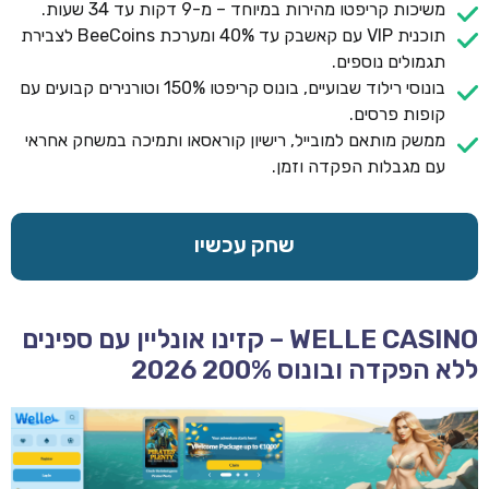
משיכות קריפטו מהירות במיוחד – מ-9 דקות עד 34 שעות.
תוכנית VIP עם קאשבק עד 40% ומערכת BeeCoins לצבירת
תגמולים נוספים.
בונוסי רילוד שבועיים, בונוס קריפטו 150% וטורנירים קבועים עם
קופות פרסים.
ממשק מותאם למובייל, רישיון קוראסאו ותמיכה במשחק אחראי
עם מגבלות הפקדה וזמן.
שחק עכשיו
WELLE CASINO – קזינו אונליין עם ספינים
ללא הפקדה ובונוס 200% 2026