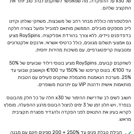
של x30 על ההפקדה, מה שמאפשר לשחקנים לנהל טוב יותר את
התקציב שלהם.
הפלטפורמה כוללת מבחר רחב של משבצות, משחקי שולחן וקזינו
לייב מספקים מובילים. הממשק מותאם למובייל ופועל בצורה חלקה
בדפדפנים ניידים, ללא צורך בהורדת אפליקציה. RoySpins מציע
גם אמצעי תשלום מגוונים, כולל כרטיסי אשראי, ארנקים אלקטרוניים
ומטבעות קריפטוגרפיים, עם משיכות מהירות יחסית.
לשחקנים קבועים, RoySpins מציע בונוסי רילוד שבועיים של 50%
עד €100, בונוס קריפטו של 150% עד €100 וקאשבק שבועי עד
25%. מערכת הנאמנות מתגמלת שחקנים פעילים עם הטבות
מותאמות אישית ודרגות VIP עם יתרונות משופרים.
חשוב לשים לב שדרישת ההימור של x30 חלה על כל חלק מהבונוס
בנפרד, ויש חלון זמן של 3 ימים לניצול הבונוס מרגע ההפעלה. מומלץ
לקרוא בעיון את התנאים לפני הפקדה ולהגדיר מסגרת תקציבית
מראש.
חבילת קבלת פנים עד 250% + 200 ספינים חינם עם מבנה