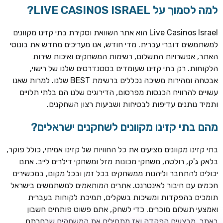
למה לסמוך על LIVE CASINOS ISRAEL?
Live Casinos Israel הוא אתר השוואת וסקירת בתי קזינו מקוונים
למשתמשים דוברי עברית. מדי חודש, אנו מעריכים מחדש את בונוסי
האתר, אפשרויות התשלום, רשימות המשחקים ואיכות שירות
הלקוחות. רק בתי קזינו שעומדים בסטנדרטים שלנו של רישוי,
אבטחה ומהירות משיכה נכללים ברשימת BEST שלנו. למרות שאנו
עשויים להרוויח הכנסות מפרסום, הדירוגים שלנו הם בלתי תלויים
ותמיד נותנים עדיפות לבטיחות ושביעות רצון השחקנים.
TSARS
חבילת קבלת פנים: בונוס 100% עד 300€ + 100 ספיני בונוס על
מהם בתי קזינו מקוונים לשחקנים ישראלים?
ההפקדה הראשונה
בתי קזינו מקוונים מציעים את כל החוויות של קזינו אמיתי, כולל פוקר,
CASOO
בלאק ג'ק, רולטה, משחקי מכונות מזל ומשחקי דילרים לייב. אתם
בונוס מתגלגל עד 2,000 ₪ + 200 ספינים חינם לשחקנים
יכולים להתחבר וליהנות ממשחקים בכל זמן ובכל מקום, במכשירים
חדשים
חכמים עם חיבור לאינטרנט. אתרים המותאמים למשתמשים בישראל
ROYSPINS
תומכים בהפקדות ומשיכות בשקלים, תמיכת לקוחות בעברית
חבילת קבלת פנים: עד 250% בונוס עד €2,000 + 200 ספינים
ואמצעי תשלום מוכרים. כדי לשחק, אתם פשוט פותחים חשבון
חינם על ההפקדות הראשונות
באתר, מבצעים הפקדה ואז מתחילים את המשחקים שבחרתם.