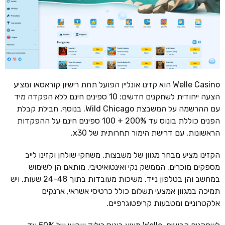
Welle Casino הוא קזינו אונליין הפועל תחת רישיון קוראסאו ומציע
הצעה ייחודית לשחקנים חדשים: 10 ספינים חינם ללא הפקדה מיד
עם ההרשמה על המשבצת Wild Chicago. בנוסף, חבילת קבלת
הפנים כוללת בונוס עד 200% + 100 ספינים חינם על ההפקדות
הראשונות, עם דרישת הימור תחרותית של x30.
הקזינו מציע מבחר מגוון של משבצות, משחקי שולחן וקזינו לייב
מספקים מוכרים. הממשק נקי ואינטואיטיבי, מותאם הן לשימוש
במחשב והן בטלפון נייד. משיכות מעובדות בתוך 24-48 שעות, ויש
תמיכה במגוון אמצעי תשלום כולל כרטיסי אשראי, ארנקים
אלקטרוניים ומטבעות קריפטוגרפיים.