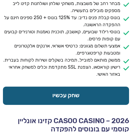
מבחר רחב של משבצות, משחקי שולחן ושולחנות קזינו לייב
מספקים מובילים בתעשייה.
בונוס קבלת פנים נדיב: עד 125% בונוס + 250 ספינים חינם על
ההפקדה הראשונה.
בונוסי רילוד שבועיים, קאשבק, תוכנית נאמנות וטורנירים קבועים
עם קופות פרסים.
אמצעי תשלום מגוונים: כרטיסי אשראי, ארנקים אלקטרוניים
ומטבעות קריפטוגרפיים.
ממשק מותאם למובייל, תמיכה בשקלים ושירות לקוחות בעברית.
רישיון קוראסאו, הצפנת SSL מתקדמת וכלים למשחק אחראי
באזור האישי.
שחק עכשיו
CASOO CASINO – 2026 קזינו אונליין
קוסמי עם בונוסים להפקדה