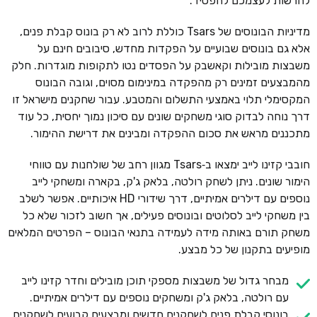
להרשות לעצמכם להפסיד.
מדיניות הבונוסים של Tsars כוללת לרוב לא רק בונוס קבלת פנים,
אלא גם בונוסים שבועיים על הפקדות מחדש, סיבובים חינם על
משבצות מובילות וקאשבק על הפסדים נטו לתקופות מוגדרות. חלק
מהמבצעים זמינים רק מהפקדה במינימום מסוים, וגובה הבונוס
המקסימלי תלוי באמצעי התשלום והמטבע. עבור שחקנים מישראל זו
דרך נוחה לבדוק סוגי משחקים שונים עם סיכון נמוך יחסית, כל עוד
מתכננים מראש את סכום ההפקדה ומבינים את דרישת ההימור.
חובבי קזינו לייב ימצאו ב‑Tsars מגוון רחב של שולחנות עם טווחי
הימור שונים. ניתן לשחק רולטה, בלאק ג'ק, בקארה ומשחקי לייב
נוספים עם דילרים אמיתיים, דרך שידורי HD איכותיים. אפשר לשלב
בין משחקי לייב לסלוטים ובונוסים פעילים, אך חשוב לזכור שלא כל
משחק תורם באותה מידה לעמידה בתנאי הבונוס – הפרטים המלאים
מופיעים בתקנון של כל מבצע.
מבחר גדול של משבצות מספקי תוכן מובילים וחדר קזינו לייב
עם רולטה, בלאק ג'ק ומשחקים נוספים עם דילרים אמיתיים.
בונוסי קבלת פנים לשחקנים חדשים ומבצעים קבועים לשחקנים