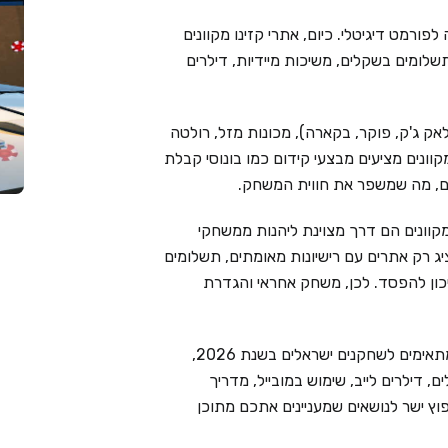
פורמט דיגיטלי. כיום, אתרי קזינו מקוונים
שלומים בשקלים, משיכות מיידיות, דילרים
אק ג'ק, פוקר, בקארה), מכונות מזל, רולטה
מקוונים מציעים מבצעי קידום כמו בונוסי קבלת
ימים, מה שמשפר את חווית המשחק.
קוונים הם דרך מצוינת ליהנות ממשחקי
Live Cas בוחר בקפידה ומציג רק אתרים עם רישיונות מאומתים, תשלומים
יכון להפסד. לכן, משחק אחראי והגדרת
בעמוד זה ריכזנו את 6 בתי הקזינו המקוונים המובילים המתאימים לשחקנים ישראלים בשנת 2026,
 דילרים לייב, שימוש במובייל, מדריך
וץ ישר לנושאים שמעניינים אתכם מתוכן