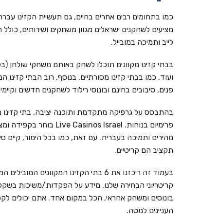
כמו בתחומים רבים אחרים בחיים, גם תעשיית הקזינו עברה ל
מציעים לשחקנים ישראלים מגוון משחקים ושירותים, כולל ת
לייב ותמיכה במובייל.
בבתי קזינו מקוונים תוכלו לשחק באותם משחקי שולחן (בל
ועוד, כמו בבתי קזינו מסורתיים. בנוסף, רוב הבתי קזינו ה
פנים, סיבובים בחינם ובונוסי רילוד לשחקנים חדשים וקי
בהתבסס על גרפיקה מתקדמת ותוכנה יציבה, בתי קזינו מ
פרימיום בנוחות. inos Israel
מהירים ותמיכה בעברית. עם זאת, כמו בכל הימור, קיים ס
תקציב הם קריטיים.
קריטריוני הבחירה שלנו, מידע על הפקדות/משיכות בשקלים,
בונוסים ומשחק אחראי, הכל במקום אחד. אתם יכולים לקפ
העניינים למטה.