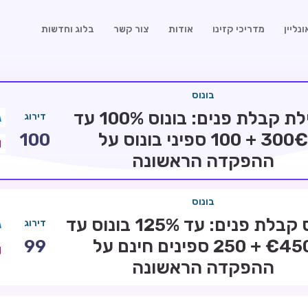
נליין
מדריכי קזינו
אודות
צור קשר
בלוג וחדשות
בונוס
חבילת קבלת פנים: בונוס 100% עד
דירוג
300€ + 100 ספיני בונוס על
100
ההפקדה הראשונה
בונוס
בונוס קבלת פנים: עד 125% בונוס עד
דירוג
€450 + 250 ספינים חינם על
99
ההפקדה הראשונה