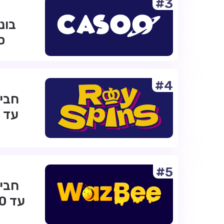
#3
ס
#4
#5