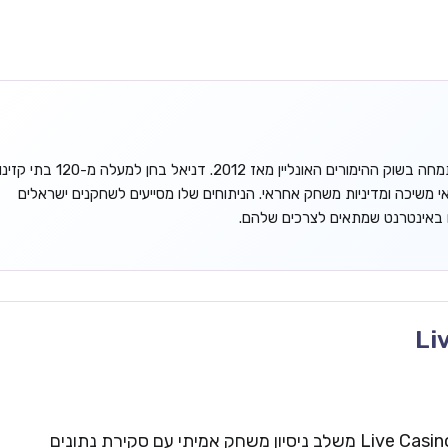
דניאל גורדון הוא אנליסט עצמאי המתמחה בשוק ההימורים האונליין מאז 2012. דניאל בחן למעלה מ-120 בתי קזינ
אי משיכה ומדיניות משחק אחראי. הניתוחים שלו מסייעים לשחקנים ישראלים
ו באינטרנט שמתאים לצרכים שלהם.
Li
צוות העריכה של Live Casinos Israel משלב ניסיון משחק אמיתי עם סקירת נתונים