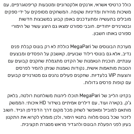
כולל כרטיסי אשראי, ארנקים אלקטרוניים ומטבעות קריפטוגרפיים, עם
משיכות מהירות ומדיניות שקופה. המשחקים מסופקים על ידי ספקים
מובילים בתעשייה ומתעדכנים באופן קבוע במשבצות חדשות
ובטורנירים ייחודיים. חובבי ספורט ימצאו גם היצע עשיר של הימורי
ספורט באותו חשבון.
מערכת הבונוסים של MegaPari כוללת לא רק בונוס קבלת פנים
נדיב, אלא גם בונוסי רילוד שבועיים, קאשבק על הפסדים ומבצעים
עונתיים. תוכנית הנאמנות של הקזינו מתגמלת שחקנים קבועים עם
הטבות מותאמות אישית, נקודות נאמנות שניתן להמיר לפרסים
והצעות VIP בלעדיות. שחקנים פעילים נהנים גם מטורנירים קבועים
עם קופות פרסים גדולות.
בקזינו הלייב של MegaPari תוכלו ליהנות משולחנות רולטה, בלאק
ג'ק, בקארה ועוד, עם דילרים אמיתיים בשידור HD איכותי. הממשק
מותאם למובייל ומאפשר לשחק מכל מקום דרך הדפדפן הנייד. חשוב
לזכור שכל בונוס מלווה בתנאי הימור, ולכן מומלץ לקרוא את התקנון
בעיון לפני הפעלת הבונוס ולהגדיר מראש מסגרת תקציבית.