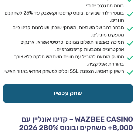
בונוס מתגלגל ייחודי.
בונוסי רילוד שבועיים, בונוס קריפטו וקאשבק עד 25% לשחקנים
חוזרים.
מבחר רחב של משבצות, משחקי שולחן ושולחנות קזינו לייב
מספקים מובילים.
תמיכה באמצעי תשלום מגוונים: כרטיסי אשראי, ארנקים
אלקטרוניים ומטבעות קריפטוגרפיים.
ממשק מותאם למובייל עם חוויית משתמש חלקה ללא צורך
בהורדת אפליקציה.
רישיון קוראסאו, הצפנת SSL וכלים למשחק אחראי באזור האישי.
שחק עכשיו
WAZBEE CASINO – קזינו אונליין עם
8,000+ משחקים ובונוס 280% 2026