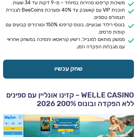
משיכות קריפטו מהירות במיוחד – מ-9 דקות עד 34 שעות.
תוכנית VIP עם קאשבק עד 40% ומערכת BeeCoins לצבירת
תגמולים נוספים.
בונוסי רילוד שבועיים, בונוס קריפטו 150% וטורנירים קבועים עם
קופות פרסים.
ממשק מותאם למובייל, רישיון קוראסאו ותמיכה במשחק אחראי
עם מגבלות הפקדה וזמן.
שחק עכשיו
WELLE CASINO – קזינו אונליין עם ספינים
ללא הפקדה ובונוס 200% 2026