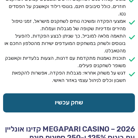
חוזרים, כולל סיבובים חינם, בונוסי רילוד וקאשבק על הפסדים
נטו.
אמצעי הפקדה ומשיכה נוחים לשחקנים מישראל, זמני טיפול
מהירים ומדיניות שקופה של מגבלות ועמלות.
התאמה מלאה למובייל, כך שניתן לבצע הפקדות, להפעיל
בונוסים ולשחק במשחקים המועדפים ישירות מהטלפון החכם או
מהטאבלט.
תוכנית נאמנות מתקדמת עם דרגות, הצעות בלעדיות וקאשבק
משופר לשחקנים פעילים.
דגש על משחק אחראי: מגבלות הפקדה, אפשרות להקפאת
חשבון וכלים לניהול עצמי באזור האישי.
שחק עכשיו
MEGAPARI CASINO – 2026 קזינו אונליין
עם בונוס 125% ו-250 ספינים חינם