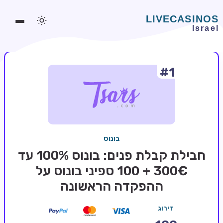
#1
משחקים אונליין
משחקים חינמיים
סלוטים אונליין
מדריכי קזינו
בונוס
מונדיאל 2026 הימורים
חבילת קבלת פנים: בונוס 100% עד
בלאקג'ק אונליין
300€ + 100 ספיני בונוס על
ההפקדה הראשונה
בקרה אונליין
וידאו פוקר
דירוג
בונוסים בקזינו אונליין