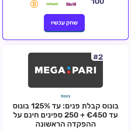
100
קזינו קריפטו
שחק עכשיו
קזינו PayPal
טורנירי קזינו
הימורי ספורט
אודות
#2
צור קשר
בלוג וחדשות
ביקורות
בונוס
חדשות
בונוס קבלת פנים: עד 125% בונוס
טיפים
עד €450 + 250 ספינים חינם על
מדריכים
ההפקדה הראשונה