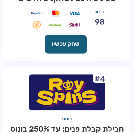
דירוג
98
שחק עכשיו
#4
בונוס
חבילת קבלת פנים: עד 250% בונוס