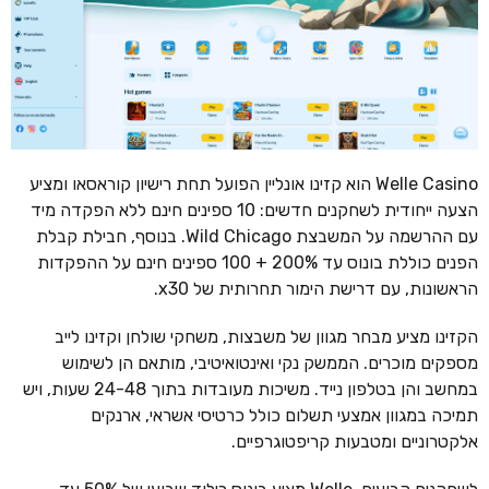
Welle Casino הוא קזינו אונליין הפועל תחת רישיון קוראסאו ומציע
הצעה ייחודית לשחקנים חדשים: 10 ספינים חינם ללא הפקדה מיד
עם ההרשמה על המשבצת Wild Chicago. בנוסף, חבילת קבלת
הפנים כוללת בונוס עד 200% + 100 ספינים חינם על ההפקדות
הראשונות, עם דרישת הימור תחרותית של x30.
הקזינו מציע מבחר מגוון של משבצות, משחקי שולחן וקזינו לייב
מספקים מוכרים. הממשק נקי ואינטואיטיבי, מותאם הן לשימוש
במחשב והן בטלפון נייד. משיכות מעובדות בתוך 24-48 שעות, ויש
תמיכה במגוון אמצעי תשלום כולל כרטיסי אשראי, ארנקים
אלקטרוניים ומטבעות קריפטוגרפיים.