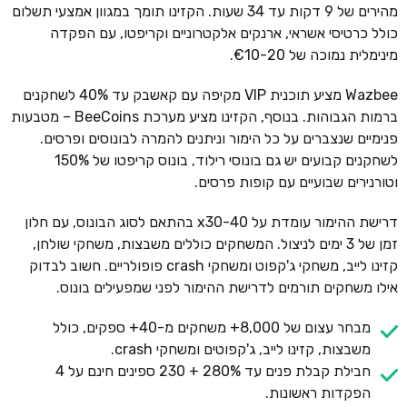
מהירים של 9 דקות עד 34 שעות. הקזינו תומך במגוון אמצעי תשלום
כולל כרטיסי אשראי, ארנקים אלקטרוניים וקריפטו, עם הפקדה
מינימלית נמוכה של €10-20.
Wazbee מציע תוכנית VIP מקיפה עם קאשבק עד 40% לשחקנים
ברמות הגבוהות. בנוסף, הקזינו מציע מערכת BeeCoins – מטבעות
פנימיים שנצברים על כל הימור וניתנים להמרה לבונוסים ופרסים.
לשחקנים קבועים יש גם בונוסי רילוד, בונוס קריפטו של 150%
וטורנירים שבועיים עם קופות פרסים.
דרישת ההימור עומדת על x30-40 בהתאם לסוג הבונוס, עם חלון
זמן של 3 ימים לניצול. המשחקים כוללים משבצות, משחקי שולחן,
קזינו לייב, משחקי ג'קפוט ומשחקי crash פופולריים. חשוב לבדוק
אילו משחקים תורמים לדרישת ההימור לפני שמפעילים בונוס.
מבחר עצום של 8,000+ משחקים מ-40+ ספקים, כולל
משבצות, קזינו לייב, ג'קפוטים ומשחקי crash.
חבילת קבלת פנים עד 280% + 230 ספינים חינם על 4
הפקדות ראשונות.