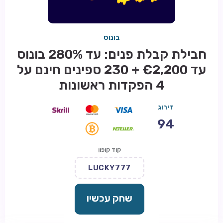
בונוס
חבילת קבלת פנים: עד 280% בונוס
עד €2,200 + 230 ספינים חינם על
4 הפקדות ראשונות
דירוג
94
קוד קופון
LUCKY777
שחק עכשיו