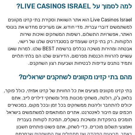
למה לסמוך על LIVE CASINOS ISRAEL?
Live Casinos Israel הוא אתר השוואת וסקירת בתי קזינו מקוונים
למשתמשים דוברי עברית. מדי חודש, אנו מעריכים מחדש את בונוסי
האתר, אפשרויות התשלום, רשימות המשחקים ואיכות שירות
הלקוחות. רק בתי קזינו שעומדים בסטנדרטים שלנו של רישוי,
אבטחה ומהירות משיכה נכללים ברשימת BEST שלנו. למרות שאנו
עשויים להרוויח הכנסות מפרסום, הדירוגים שלנו הם בלתי תלויים
ותמיד נותנים עדיפות לבטיחות ושביעות רצון השחקנים.
TSARS
חבילת קבלת פנים: בונוס 100% עד 300€ + 100 ספיני בונוס על
מהם בתי קזינו מקוונים לשחקנים ישראלים?
ההפקדה הראשונה
בתי קזינו מקוונים מציעים את כל החוויות של קזינו אמיתי, כולל פוקר,
CASOO
בלאק ג'ק, רולטה, משחקי מכונות מזל ומשחקי דילרים לייב. אתם
בונוס מתגלגל עד 2,000 ₪ + 200 ספינים חינם לשחקנים
יכולים להתחבר וליהנות ממשחקים בכל זמן ובכל מקום, במכשירים
חדשים
חכמים עם חיבור לאינטרנט. אתרים המותאמים למשתמשים בישראל
ROYSPINS
תומכים בהפקדות ומשיכות בשקלים, תמיכת לקוחות בעברית
חבילת קבלת פנים: עד 250% בונוס עד €2,000 + 200 ספינים
ואמצעי תשלום מוכרים. כדי לשחק, אתם פשוט פותחים חשבון
חינם על ההפקדות הראשונות
באתר, מבצעים הפקדה ואז מתחילים את המשחקים שבחרתם.