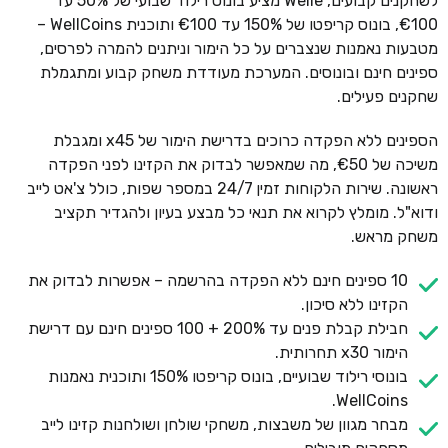
לשחקנים קבועים, Welle מציע בונוס רילוד שבועי של 50% עד
€100, בונוס קריפטו של 150% עד €100 ותוכנית WellCoins –
מטבעות נאמנות שנצברים על כל הימור וניתנים להמרה לפרסים,
ספינים חינם ובונוסים. המערכת מעודדת משחק קבוע ומתגמלת
שחקנים פעילים.
הספינים ללא הפקדה כרוכים בדרישת הימור של x45 ומגבלת
משיכה של €50, מה שמאפשר לבדוק את הקזינו לפני הפקדה
ראשונה. שירות הלקוחות זמין 24/7 במספר שפות, כולל צ'אט לייב
ודוא"ל. מומלץ לקרוא את תנאי כל מבצע בעיון ולהגדיר תקציב
משחק מראש.
10 ספינים חינם ללא הפקדה בהרשמה – אפשרות לבדוק את
הקזינו ללא סיכון.
חבילת קבלת פנים עד 200% + 100 ספינים חינם עם דרישת
הימור x30 תחרותית.
בונוסי רילוד שבועיים, בונוס קריפטו 150% ותוכנית נאמנות
WellCoins.
מבחר מגוון של משבצות, משחקי שולחן ושולחנות קזינו לייב