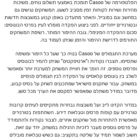
הפלטפורמה של Casoo תומכת באמצעי תשלום נוחים, משיכות
מהירות ושירות לקוחות זמין מסביב לשעון. המשחקים נגישים גם
במחשב וגם במובייל, והאתר מתעדכן באופן קבוע במשבצות חדשות
ובטורנירים ייחודיים. לפני ביצוע הפקדה מומלץ לעיין בפרטי הבונוסים:
סכום ההפקדה המינימלי, גובה ההימור המותר, רשימת המשחקים
התורמים לדרישת ההימור והזמן שניתן לעמוד בה.
מערכת התגמולים של Casoo בנויה כך שעל כל הימור ומשימה
שתסיימו, תצברו נקודות ו"ארטיפקטים" שניתן להמיר לבונוסים
ופרסים נוספים. זה הופך את חוויית המשחק למערבת יותר ומאפשר
לשלב בין בונוסים קלאסיים על הפקדה לבין תגמולים פנימיים
במשחק. עבור שחקנים מישראל שמתכננים לשחק על בסיס קבוע,
מדובר במודל משתלם שמאפשר למקסם את הערך מכל סשן.
במדור הקזינו לייב ועל משבצות נבחרות מתקיימים לעיתים קרובות
טורנירים עם קופות פרסים וטבלאות דירוג. השתתפות בטורנירים
מאפשרת להתחרות מול שחקנים אחרים, לצבור נקודות ולהתמודד
על פרסים נוספים מעבר לזכיות הרגילות במשחק. יחד עם זאת,
חשוב לשמור תמיד על שליטה בתקציב: גם כשיש טבלאות מובילים