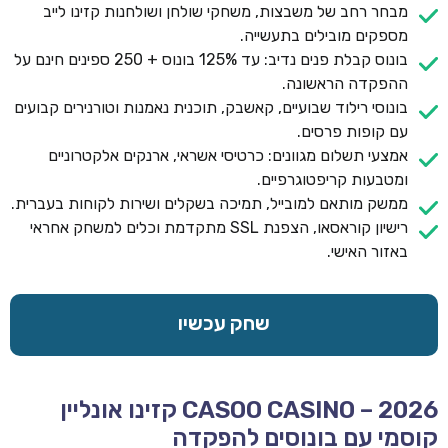
מבחר רחב של משבצות, משחקי שולחן ושולחנות קזינו לייב
מספקים מובילים בתעשייה.
בונוס קבלת פנים נדיב: עד 125% בונוס + 250 ספינים חינם על
ההפקדה הראשונה.
בונוסי רילוד שבועיים, קאשבק, תוכנית נאמנות וטורנירים קבועים
עם קופות פרסים.
אמצעי תשלום מגוונים: כרטיסי אשראי, ארנקים אלקטרוניים
ומטבעות קריפטוגרפיים.
ממשק מותאם למובייל, תמיכה בשקלים ושירות לקוחות בעברית.
רישיון קוראסאו, הצפנת SSL מתקדמת וכלים למשחק אחראי
באזור האישי.
שחק עכשיו
CASOO CASINO – 2026 קזינו אונליין
קוסמי עם בונוסים להפקדה