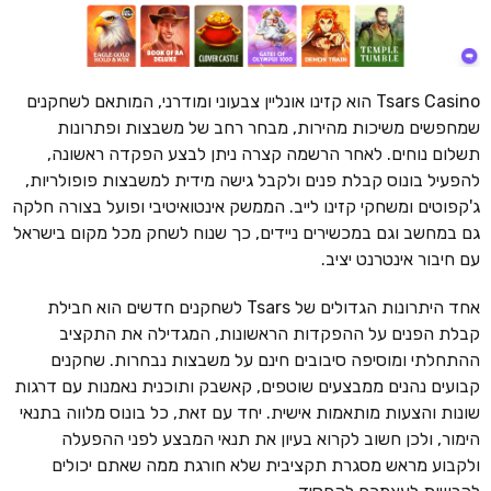
Tsars Casino הוא קזינו אונליין צבעוני ומודרני, המותאם לשחקנים
שמחפשים משיכות מהירות, מבחר רחב של משבצות ופתרונות
תשלום נוחים. לאחר הרשמה קצרה ניתן לבצע הפקדה ראשונה,
להפעיל בונוס קבלת פנים ולקבל גישה מידית למשבצות פופולריות,
ג'קפוטים ומשחקי קזינו לייב. הממשק אינטואיטיבי ופועל בצורה חלקה
גם במחשב וגם במכשירים ניידים, כך שנוח לשחק מכל מקום בישראל
עם חיבור אינטרנט יציב.
אחד היתרונות הגדולים של Tsars לשחקנים חדשים הוא חבילת
קבלת הפנים על ההפקדות הראשונות, המגדילה את התקציב
ההתחלתי ומוסיפה סיבובים חינם על משבצות נבחרות. שחקנים
קבועים נהנים ממבצעים שוטפים, קאשבק ותוכנית נאמנות עם דרגות
שונות והצעות מותאמות אישית. יחד עם זאת, כל בונוס מלווה בתנאי
הימור, ולכן חשוב לקרוא בעיון את תנאי המבצע לפני ההפעלה
ולקבוע מראש מסגרת תקציבית שלא חורגת ממה שאתם יכולים