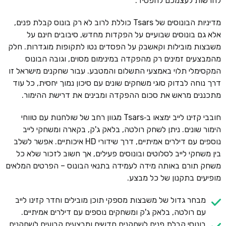
להרשות לעצמכם להפסיד.
מדיניות הבונוסים של Tsars כוללת לרוב לא רק בונוס קבלת פנים,
אלא גם בונוסים שבועיים על הפקדות מחדש, סיבובים חינם על
משבצות מובילות וקאשבק על הפסדים נטו לתקופות מוגדרות. חלק
מהמבצעים זמינים רק מהפקדה במינימום מסוים, וגובה הבונוס
המקסימלי תלוי באמצעי התשלום והמטבע. עבור שחקנים מישראל זו
דרך נוחה לבדוק סוגי משחקים שונים עם סיכון נמוך יחסית, כל עוד
מתכננים מראש את סכום ההפקדה ומבינים את דרישת ההימור.
חובבי קזינו לייב ימצאו ב‑Tsars מגוון רחב של שולחנות עם טווחי
הימור שונים. ניתן לשחק רולטה, בלאק ג'ק, בקארה ומשחקי לייב
נוספים עם דילרים אמיתיים, דרך שידורי HD איכותיים. אפשר לשלב
בין משחקי לייב לסלוטים ובונוסים פעילים, אך חשוב לזכור שלא כל
משחק תורם באותה מידה לעמידה בתנאי הבונוס – הפרטים המלאים
מופיעים בתקנון של כל מבצע.
מבחר גדול של משבצות מספקי תוכן מובילים וחדר קזינו לייב
עם רולטה, בלאק ג'ק ומשחקים נוספים עם דילרים אמיתיים.
בונוסי קבלת פנים לשחקנים חדשים ומבצעים קבועים לשחקנים