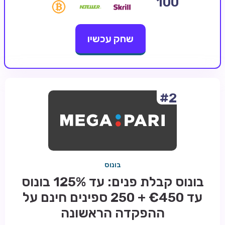
100
קזינו קריפטו
שחק עכשיו
קזינו PayPal
טורנירי קזינו
הימורי ספורט
אודות
#2
צור קשר
בלוג וחדשות
ביקורות
בונוס
חדשות
בונוס קבלת פנים: עד 125% בונוס
טיפים
עד €450 + 250 ספינים חינם על
מדריכים
ההפקדה הראשונה