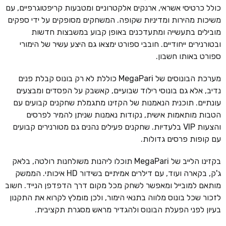
כולל כרטיסי אשראי, ארנקים אלקטרוניים ומטבעות קריפטוגרפיים, עם
משיכות מהירות ומדיניות שקופה. המשחקים מסופקים על ידי ספקים
מובילים בתעשייה ומתעדכנים באופן קבוע במשבצות חדשות
ובטורנירים ייחודיים. חובבי ספורט ימצאו גם היצע עשיר של הימורי
ספורט באותו חשבון.
מערכת הבונוסים של MegaPari כוללת לא רק בונוס קבלת פנים
נדיב, אלא גם בונוסי רילוד שבועיים, קאשבק על הפסדים ומבצעים
עונתיים. תוכנית הנאמנות של הקזינו מתגמלת שחקנים קבועים עם
הטבות מותאמות אישית, נקודות נאמנות שניתן להמיר לפרסים
והצעות VIP בלעדיות. שחקנים פעילים נהנים גם מטורנירים קבועים
עם קופות פרסים גדולות.
בקזינו הלייב של MegaPari תוכלו ליהנות משולחנות רולטה, בלאק
ג'ק, בקארה ועוד, עם דילרים אמיתיים בשידור HD איכותי. הממשק
מותאם למובייל ומאפשר לשחק מכל מקום דרך הדפדפן הנייד. חשוב
לזכור שכל בונוס מלווה בתנאי הימור, ולכן מומלץ לקרוא את התקנון
בעיון לפני הפעלת הבונוס ולהגדיר מראש מסגרת תקציבית.