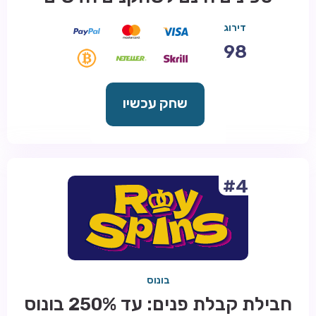
דירוג
98
שחק עכשיו
#4
בונוס
חבילת קבלת פנים: עד 250% בונוס