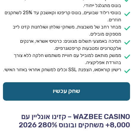
בונוס מתגלגל ייחודי.
בונוסי רילוד שבועיים, בונוס קריפטו וקאשבק עד 25% לשחקנים
חוזרים.
מבחר רחב של משבצות, משחקי שולחן ושולחנות קזינו לייב
מספקים מובילים.
תמיכה באמצעי תשלום מגוונים: כרטיסי אשראי, ארנקים
אלקטרוניים ומטבעות קריפטוגרפיים.
ממשק מותאם למובייל עם חוויית משתמש חלקה ללא צורך
בהורדת אפליקציה.
רישיון קוראסאו, הצפנת SSL וכלים למשחק אחראי באזור האישי.
שחק עכשיו
WAZBEE CASINO – קזינו אונליין עם
8,000+ משחקים ובונוס 280% 2026