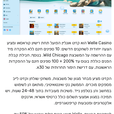
Welle Casino הוא קזינו אונליין הפועל תחת רישיון קוראסאו ומציע
הצעה ייחודית לשחקנים חדשים: 10 ספינים חינם ללא הפקדה מיד
עם ההרשמה על המשבצת Wild Chicago. בנוסף, חבילת קבלת
הפנים כוללת בונוס עד 200% + 100 ספינים חינם על ההפקדות
הראשונות, עם דרישת הימור תחרותית של x30.
הקזינו מציע מבחר מגוון של משבצות, משחקי שולחן וקזינו לייב
מספקים מוכרים. הממשק נקי ואינטואיטיבי, מותאם הן לשימוש
במחשב והן בטלפון נייד. משיכות מעובדות בתוך 24-48 שעות, ויש
תמיכה במגוון אמצעי תשלום כולל כרטיסי אשראי, ארנקים
אלקטרוניים ומטבעות קריפטוגרפיים.