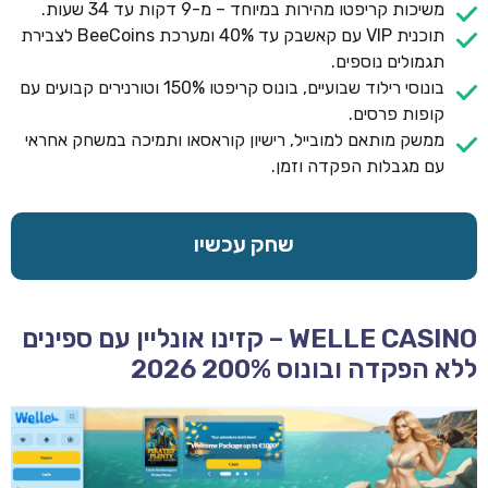
משיכות קריפטו מהירות במיוחד – מ-9 דקות עד 34 שעות.
תוכנית VIP עם קאשבק עד 40% ומערכת BeeCoins לצבירת
תגמולים נוספים.
בונוסי רילוד שבועיים, בונוס קריפטו 150% וטורנירים קבועים עם
קופות פרסים.
ממשק מותאם למובייל, רישיון קוראסאו ותמיכה במשחק אחראי
עם מגבלות הפקדה וזמן.
שחק עכשיו
WELLE CASINO – קזינו אונליין עם ספינים
ללא הפקדה ובונוס 200% 2026