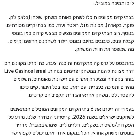
לייב ותמיכה במובייל.
בבתי קזינו מקוונים תוכלו לשחק באותם משחקי שולחן (בלאק ג'ק,
פוקר, בקארה), מכונות מזל, רולטה ועוד, כמו בבתי קזינו מסורתיים.
בנוסף, רוב הבתי קזינו המקוונים מציעים מבצעי קידום כמו בונוסי
קבלת פנים, סיבובים בחינם ובונוסי רילוד לשחקנים חדשים וקיימים,
מה שמשפר את חווית המשחק.
בהתבסס על גרפיקה מתקדמת ותוכנה יציבה, בתי קזינו מקוונים הם
דרך מצוינת ליהנות ממשחקי פרימיום בנוחות. Live Casinos Israel
בוחר בקפידה ומציג רק אתרים עם רישיונות מאומתים, תשלומים
מהירים ותמיכה בעברית. עם זאת, כמו בכל הימור, קיים סיכון
להפסד. לכן, משחק אחראי והגדרת תקציב הם קריטיים.
בעמוד זה ריכזנו את 6 בתי הקזינו המקוונים המובילים המתאימים
לשחקנים ישראלים בשנת 2026, קריטריוני הבחירה שלנו, מידע על
הפקדות/משיכות בשקלים, דילרים לייב, שימוש במובייל, מדריך
בונוסים ומשחק אחראי, הכל במקום אחד. אתם יכולים לקפוץ ישר