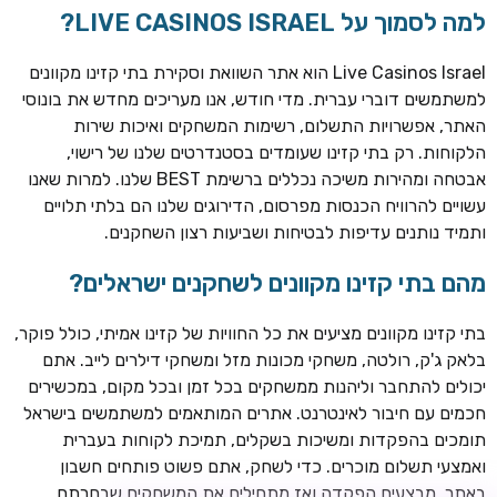
למה לסמוך על LIVE CASINOS ISRAEL?
Live Casinos Israel הוא אתר השוואת וסקירת בתי קזינו מקוונים
למשתמשים דוברי עברית. מדי חודש, אנו מעריכים מחדש את בונוסי
האתר, אפשרויות התשלום, רשימות המשחקים ואיכות שירות
הלקוחות. רק בתי קזינו שעומדים בסטנדרטים שלנו של רישוי,
אבטחה ומהירות משיכה נכללים ברשימת BEST שלנו. למרות שאנו
עשויים להרוויח הכנסות מפרסום, הדירוגים שלנו הם בלתי תלויים
ותמיד נותנים עדיפות לבטיחות ושביעות רצון השחקנים.
TSARS
חבילת קבלת פנים: בונוס 100% עד 300€ + 100 ספיני בונוס על
מהם בתי קזינו מקוונים לשחקנים ישראלים?
ההפקדה הראשונה
בתי קזינו מקוונים מציעים את כל החוויות של קזינו אמיתי, כולל פוקר,
CASOO
בלאק ג'ק, רולטה, משחקי מכונות מזל ומשחקי דילרים לייב. אתם
בונוס מתגלגל עד 2,000 ₪ + 200 ספינים חינם לשחקנים
יכולים להתחבר וליהנות ממשחקים בכל זמן ובכל מקום, במכשירים
חדשים
חכמים עם חיבור לאינטרנט. אתרים המותאמים למשתמשים בישראל
ROYSPINS
תומכים בהפקדות ומשיכות בשקלים, תמיכת לקוחות בעברית
חבילת קבלת פנים: עד 250% בונוס עד €2,000 + 200 ספינים
ואמצעי תשלום מוכרים. כדי לשחק, אתם פשוט פותחים חשבון
חינם על ההפקדות הראשונות
באתר, מבצעים הפקדה ואז מתחילים את המשחקים שבחרתם.