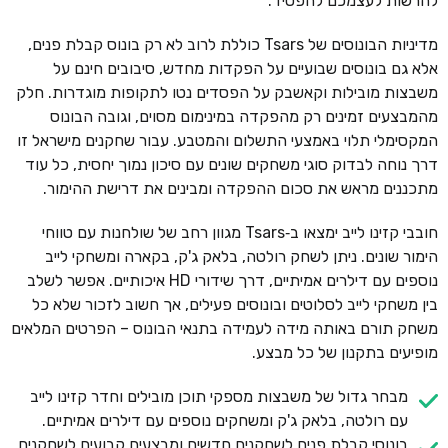
להרשות לעצמכם להפסיד.
מדיניות הבונוסים של Tsars כוללת לרוב לא רק בונוס קבלת פנים,
אלא גם בונוסים שבועיים על הפקדות מחדש, סיבובים חינם על
משבצות מובילות וקאשבק על הפסדים נטו לתקופות מוגדרות. חלק
מהמבצעים זמינים רק מהפקדה במינימום מסוים, וגובה הבונוס
המקסימלי תלוי באמצעי התשלום והמטבע. עבור שחקנים מישראל זו
דרך נוחה לבדוק סוגי משחקים שונים עם סיכון נמוך יחסית, כל עוד
מתכננים מראש את סכום ההפקדה ומבינים את דרישת ההימור.
חובבי קזינו לייב ימצאו ב‑Tsars מגוון רחב של שולחנות עם טווחי
הימור שונים. ניתן לשחק רולטה, בלאק ג'ק, בקארה ומשחקי לייב
נוספים עם דילרים אמיתיים, דרך שידורי HD איכותיים. אפשר לשלב
בין משחקי לייב לסלוטים ובונוסים פעילים, אך חשוב לזכור שלא כל
משחק תורם באותה מידה לעמידה בתנאי הבונוס – הפרטים המלאים
מופיעים בתקנון של כל מבצע.
מבחר גדול של משבצות מספקי תוכן מובילים וחדר קזינו לייב
עם רולטה, בלאק ג'ק ומשחקים נוספים עם דילרים אמיתיים.
בונוסי קבלת פנים לשחקנים חדשים ומבצעים קבועים לשחקנים