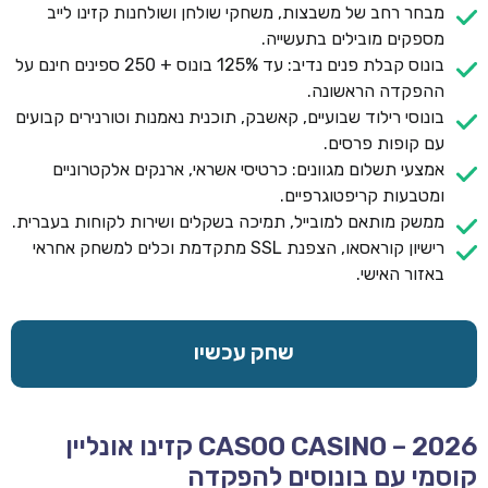
מבחר רחב של משבצות, משחקי שולחן ושולחנות קזינו לייב
מספקים מובילים בתעשייה.
בונוס קבלת פנים נדיב: עד 125% בונוס + 250 ספינים חינם על
ההפקדה הראשונה.
בונוסי רילוד שבועיים, קאשבק, תוכנית נאמנות וטורנירים קבועים
עם קופות פרסים.
אמצעי תשלום מגוונים: כרטיסי אשראי, ארנקים אלקטרוניים
ומטבעות קריפטוגרפיים.
ממשק מותאם למובייל, תמיכה בשקלים ושירות לקוחות בעברית.
רישיון קוראסאו, הצפנת SSL מתקדמת וכלים למשחק אחראי
באזור האישי.
שחק עכשיו
CASOO CASINO – 2026 קזינו אונליין
קוסמי עם בונוסים להפקדה