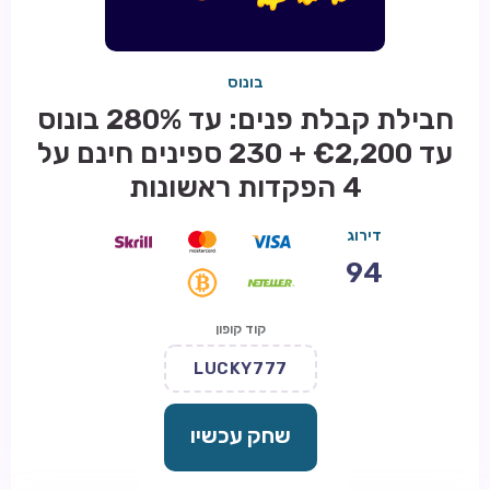
בונוס
חבילת קבלת פנים: עד 280% בונוס
עד €2,200 + 230 ספינים חינם על
4 הפקדות ראשונות
דירוג
94
קוד קופון
LUCKY777
שחק עכשיו