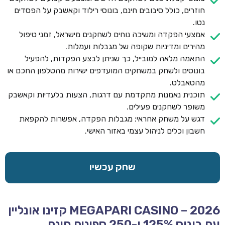
חוזרים, כולל סיבובים חינם, בונוסי רילוד וקאשבק על הפסדים
נטו.
אמצעי הפקדה ומשיכה נוחים לשחקנים מישראל, זמני טיפול
מהירים ומדיניות שקופה של מגבלות ועמלות.
התאמה מלאה למובייל, כך שניתן לבצע הפקדות, להפעיל
בונוסים ולשחק במשחקים המועדפים ישירות מהטלפון החכם או
מהטאבלט.
תוכנית נאמנות מתקדמת עם דרגות, הצעות בלעדיות וקאשבק
משופר לשחקנים פעילים.
דגש על משחק אחראי: מגבלות הפקדה, אפשרות להקפאת
חשבון וכלים לניהול עצמי באזור האישי.
שחק עכשיו
MEGAPARI CASINO – 2026 קזינו אונליין
עם בונוס 125% ו-250 ספינים חינם