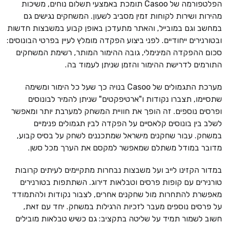
הפלטפורמה של Casoo תומכת באמצעי תשלום נוחים, משיכות
מהירות ושירות לקוחות זמין מסביב לשעון. המשחקים נגישים גם
במחשב וגם במובייל, והאתר מתעדכן באופן קבוע במשבצות חדשות
ובטורנירים ייחודיים. לפני ביצוע הפקדה מומלץ לעיין בפרטי הבונוסים:
סכום ההפקדה המינימלי, גובה ההימור המותר, רשימת המשחקים
התורמים לדרישת ההימור והזמן שניתן לעמוד בה.
מערכת התגמולים של Casoo בנויה כך שעל כל הימור ומשימה
שתסיימו, תצברו נקודות ו"ארטיפקטים" שניתן להמיר לבונוסים
ופרסים נוספים. זה הופך את חוויית המשחק למערבת יותר ומאפשר
לשלב בין בונוסים קלאסיים על הפקדה לבין תגמולים פנימיים
במשחק. עבור שחקנים מישראל שמתכננים לשחק על בסיס קבוע,
מדובר במודל משתלם שמאפשר למקסם את הערך מכל סשן.
במדור הקזינו לייב ועל משבצות נבחרות מתקיימים לעיתים קרובות
טורנירים עם קופות פרסים וטבלאות דירוג. השתתפות בטורנירים
מאפשרת להתחרות מול שחקנים אחרים, לצבור נקודות ולהתמודד
על פרסים נוספים מעבר לזכיות הרגילות במשחק. יחד עם זאת,
חשוב לשמור תמיד על שליטה בתקציב: גם כשיש טבלאות מובילים