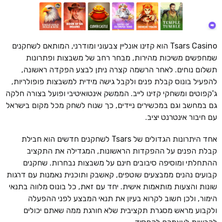
Tsars Casino הוא קזינו אונליין צבעוני ומודרני, המותאם לשחקנים
שמחפשים משיכות מהירות, מבחר רחב של משבצות ופתרונות
תשלום נוחים. לאחר הרשמה קצרה ניתן לבצע הפקדה ראשונה,
להפעיל בונוס קבלת פנים ולקבל גישה מידית למשבצות פופולריות,
ג'קפוטים ומשחקי קזינו לייב. הממשק אינטואיטיבי ופועל בצורה חלקה
גם במחשב וגם במכשירים ניידים, כך שנוח לשחק מכל מקום בישראל
עם חיבור אינטרנט יציב.
אחד היתרונות הגדולים של Tsars לשחקנים חדשים הוא חבילת
קבלת הפנים על ההפקדות הראשונות, המגדילה את התקציב
ההתחלתי ומוסיפה סיבובים חינם על משבצות נבחרות. שחקנים
קבועים נהנים ממבצעים שוטפים, קאשבק ותוכנית נאמנות עם דרגות
שונות והצעות מותאמות אישית. יחד עם זאת, כל בונוס מלווה בתנאי
הימור, ולכן חשוב לקרוא בעיון את תנאי המבצע לפני ההפעלה
ולקבוע מראש מסגרת תקציבית שלא חורגת ממה שאתם יכולים