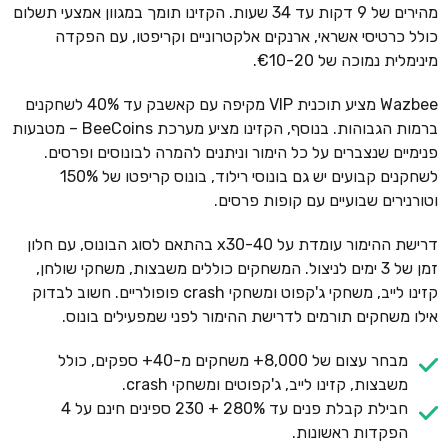
מהירים של 9 דקות עד 34 שעות. הקזינו תומך במגוון אמצעי תשלום
כולל כרטיסי אשראי, ארנקים אלקטרוניים וקריפטו, עם הפקדה
מינימלית נמוכה של €10-20.
Wazbee מציע תוכנית VIP מקיפה עם קאשבק עד 40% לשחקנים
ברמות הגבוהות. בנוסף, הקזינו מציע מערכת BeeCoins – מטבעות
פנימיים שנצברים על כל הימור וניתנים להמרה לבונוסים ופרסים.
לשחקנים קבועים יש גם בונוסי רילוד, בונוס קריפטו של 150%
וטורנירים שבועיים עם קופות פרסים.
דרישת ההימור עומדת על x30-40 בהתאם לסוג הבונוס, עם חלון
זמן של 3 ימים לניצול. המשחקים כוללים משבצות, משחקי שולחן,
קזינו לייב, משחקי ג'קפוט ומשחקי crash פופולריים. חשוב לבדוק
אילו משחקים תורמים לדרישת ההימור לפני שמפעילים בונוס.
מבחר עצום של 8,000+ משחקים מ-40+ ספקים, כולל
משבצות, קזינו לייב, ג'קפוטים ומשחקי crash.
חבילת קבלת פנים עד 280% + 230 ספינים חינם על 4
הפקדות ראשונות.