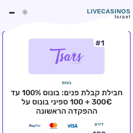
#1
משחקים אונליין
משחקים חינמיים
סלוטים אונליין
מדריכי קזינו
בונוס
מונדיאל 2026 הימורים
חבילת קבלת פנים: בונוס 100% עד
בלאקג'ק אונליין
300€ + 100 ספיני בונוס על
ההפקדה הראשונה
בקרה אונליין
וידאו פוקר
דירוג
בונוסים בקזינו אונליין