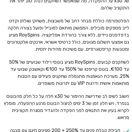
של x30 על ההפקדה, מה שמאפשר לשחקנים לנהל טוב יותר את
התקציב שלהם.
הפלטפורמה כוללת מבחר רחב של משבצות, משחקי שולחן וקזינו
לייב מספקים מובילים. הממשק מותאם למובייל ופועל בצורה חלקה
בדפדפנים ניידים, ללא צורך בהורדת אפליקציה. RoySpins מציע
גם אמצעי תשלום מגוונים, כולל כרטיסי אשראי, ארנקים אלקטרוניים
ומטבעות קריפטוגרפיים, עם משיכות מהירות יחסית.
לשחקנים קבועים, RoySpins מציע בונוסי רילוד שבועיים של 50%
עד €100, בונוס קריפטו של 150% עד €100 וקאשבק שבועי עד
25%. מערכת הנאמנות מתגמלת שחקנים פעילים עם הטבות
מותאמות אישית ודרגות VIP עם יתרונות משופרים.
חשוב לשים לב שדרישת ההימור של x30 חלה על כל חלק מהבונוס
בנפרד, ויש חלון זמן של 3 ימים לניצול הבונוס מרגע ההפעלה. מומלץ
לקרוא בעיון את התנאים לפני הפקדה ולהגדיר מסגרת תקציבית
מראש.
חבילת קבלת פנים עד 250% + 200 ספינים חינם עם מבנה