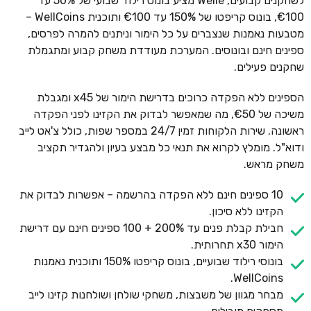
לשחקנים קבועים, Welle מציע בונוס רילוד שבועי של 50% עד
€100, בונוס קריפטו של 150% עד €100 ותוכנית WellCoins –
מטבעות נאמנות שנצברים על כל הימור וניתנים להמרה לפרסים,
ספינים חינם ובונוסים. המערכת מעודדת משחק קבוע ומתגמלת
שחקנים פעילים.
הספינים ללא הפקדה כרוכים בדרישת הימור של x45 ומגבלת
משיכה של €50, מה שמאפשר לבדוק את הקזינו לפני הפקדה
ראשונה. שירות הלקוחות זמין 24/7 במספר שפות, כולל צ'אט לייב
ודוא"ל. מומלץ לקרוא את תנאי כל מבצע בעיון ולהגדיר תקציב
משחק מראש.
10 ספינים חינם ללא הפקדה בהרשמה – אפשרות לבדוק את
הקזינו ללא סיכון.
חבילת קבלת פנים עד 200% + 100 ספינים חינם עם דרישת
הימור x30 תחרותית.
בונוסי רילוד שבועיים, בונוס קריפטו 150% ותוכנית נאמנות
WellCoins.
מבחר מגוון של משבצות, משחקי שולחן ושולחנות קזינו לייב