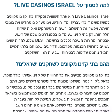
למה לסמוך על LIVE CASINOS ISRAEL?
Live Casinos Israel הוא אתר השוואת וסקירת בתי קזינו מקוונים
למשתמשים דוברי עברית. מדי חודש, אנו מעריכים מחדש את בונוסי
האתר, אפשרויות התשלום, רשימות המשחקים ואיכות שירות
הלקוחות. רק בתי קזינו שעומדים בסטנדרטים שלנו של רישוי,
אבטחה ומהירות משיכה נכללים ברשימת BEST שלנו. למרות שאנו
עשויים להרוויח הכנסות מפרסום, הדירוגים שלנו הם בלתי תלויים
ותמיד נותנים עדיפות לבטיחות ושביעות רצון השחקנים.
מהם בתי קזינו מקוונים לשחקנים ישראלים?
ROYSPINS
חבילת קבלת פנים: עד 250% בונוס עד €2,000 + 200 ספינים
חינם על ההפקדות הראשונות
בתי קזינו מקוונים מציעים את כל החוויות של קזינו אמיתי, כולל פוקר,
בלאק ג'ק, רולטה, משחקי מכונות מזל ומשחקי דילרים לייב. אתם
MEGAPARI
יכולים להתחבר וליהנות ממשחקים בכל זמן ובכל מקום, במכשירים
בונוס קבלת פנים: עד 125% בונוס עד €450 + 250 ספינים חינם
חכמים עם חיבור לאינטרנט. אתרים המותאמים למשתמשים בישראל
תומכים בהפקדות ומשיכות בשקלים, תמיכת לקוחות בעברית
WAZBEE
ואמצעי תשלום מוכרים. כדי לשחק, אתם פשוט פותחים חשבון
חבילת קבלת פנים: עד 280% בונוס עד €2,200 + 230 ספינים
באתר, מבצעים הפקדה ואז מתחילים את המשחקים שבחרתם.