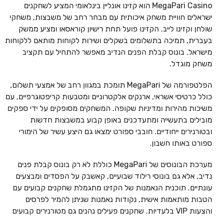
MegaPari Casino הוא קזינו אונליין בינלאומי המציע לשחקנים
ישראלים חוויית משחק איכותית עם מבחר רחב של משבצות, משחקי
שולחן וקזינו לייב. הקזינו פועל תחת רישיון קוראסאו ומציע ממשק
בעברית, תמיכה בתשלומים בשקלים ושירות לקוחות מותאם ללקוחות
מישראל. בונוס קבלת הפנים הנדיב מאפשר להתחיל עם תקציב
משחק מוגדל.
הפלטפורמה של MegaPari תומכת במגוון רחב של אמצעי תשלום,
כולל כרטיסי אשראי, ארנקים אלקטרוניים ומטבעות קריפטוגרפיים, עם
משיכות מהירות ומדיניות שקופה. המשחקים מסופקים על ידי ספקים
מובילים בתעשייה ומתעדכנים באופן קבוע במשבצות חדשות
ובטורנירים ייחודיים. חובבי ספורט ימצאו גם היצע עשיר של הימורי
ספורט באותו חשבון.
מערכת הבונוסים של MegaPari כוללת לא רק בונוס קבלת פנים
נדיב, אלא גם בונוסי רילוד שבועיים, קאשבק על הפסדים ומבצעים
עונתיים. תוכנית הנאמנות של הקזינו מתגמלת שחקנים קבועים עם
הטבות מותאמות אישית, נקודות נאמנות שניתן להמיר לפרסים
והצעות VIP בלעדיות. שחקנים פעילים נהנים גם מטורנירים קבועים