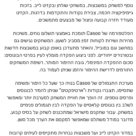
נוסף למשחק במשבצות, במשחקי שולחן ובקזינו לייב. בזכות
גיימיפיקציה חכמה, צבירת נקודות והתקדמות בדרגות, הקזינו
מעודד חזרה קבועה וניצול של מבצעים מתמשכים.
הפלטפורמה של Casoo תומכת באמצעי תשלום נוחים, משיכות
מהירות ושירות לקוחות זמין מסביב לשעון. המשחקים נגישים גם
במחשב וגם במובייל, והאתר מתעדכן באופן קבוע במשבצות חדשות
ובטורנירים ייחודיים. לפני ביצוע הפקדה מומלץ לעיין בפרטי הבונוסים:
סכום ההפקדה המינימלי, גובה ההימור המותר, רשימת המשחקים
התורמים לדרישת ההימור והזמן שניתן לעמוד בה.
מערכת התגמולים של Casoo בנויה כך שעל כל הימור ומשימה
שתסיימו, תצברו נקודות ו"ארטיפקטים" שניתן להמיר לבונוסים
ופרסים נוספים. זה הופך את חוויית המשחק למערבת יותר ומאפשר
לשלב בין בונוסים קלאסיים על הפקדה לבין תגמולים פנימיים
במשחק. עבור שחקנים מישראל שמתכננים לשחק על בסיס קבוע,
מדובר במודל משתלם שמאפשר למקסם את הערך מכל סשן.
במדור הקזינו לייב ועל משבצות נבחרות מתקיימים לעיתים קרובות