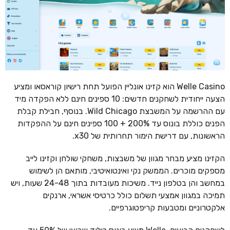
Welle Casino הוא קזינו אונליין הפועל תחת רישיון קוראסאו ומציע
הצעה ייחודית לשחקנים חדשים: 10 ספינים חינם ללא הפקדה מיד
עם ההרשמה על המשבצת Wild Chicago. בנוסף, חבילת קבלת
הפנים כוללת בונוס עד 200% + 100 ספינים חינם על ההפקדות
הראשונות, עם דרישת הימור תחרותית של x30.
הקזינו מציע מבחר מגוון של משבצות, משחקי שולחן וקזינו לייב
מספקים מוכרים. הממשק נקי ואינטואיטיבי, מותאם הן לשימוש
במחשב והן בטלפון נייד. משיכות מעובדות בתוך 24-48 שעות, ויש
תמיכה במגוון אמצעי תשלום כולל כרטיסי אשראי, ארנקים
אלקטרוניים ומטבעות קריפטוגרפיים.