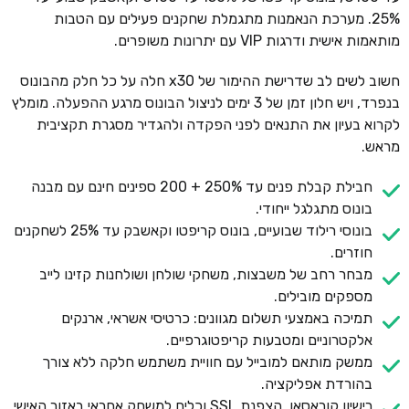
25%. מערכת הנאמנות מתגמלת שחקנים פעילים עם הטבות
מותאמות אישית ודרגות VIP עם יתרונות משופרים.
חשוב לשים לב שדרישת ההימור של x30 חלה על כל חלק מהבונוס
בנפרד, ויש חלון זמן של 3 ימים לניצול הבונוס מרגע ההפעלה. מומלץ
לקרוא בעיון את התנאים לפני הפקדה ולהגדיר מסגרת תקציבית
מראש.
חבילת קבלת פנים עד 250% + 200 ספינים חינם עם מבנה
בונוס מתגלגל ייחודי.
בונוסי רילוד שבועיים, בונוס קריפטו וקאשבק עד 25% לשחקנים
חוזרים.
מבחר רחב של משבצות, משחקי שולחן ושולחנות קזינו לייב
מספקים מובילים.
תמיכה באמצעי תשלום מגוונים: כרטיסי אשראי, ארנקים
אלקטרוניים ומטבעות קריפטוגרפיים.
ממשק מותאם למובייל עם חוויית משתמש חלקה ללא צורך
בהורדת אפליקציה.
רישיון קוראסאו, הצפנת SSL וכלים למשחק אחראי באזור האישי.