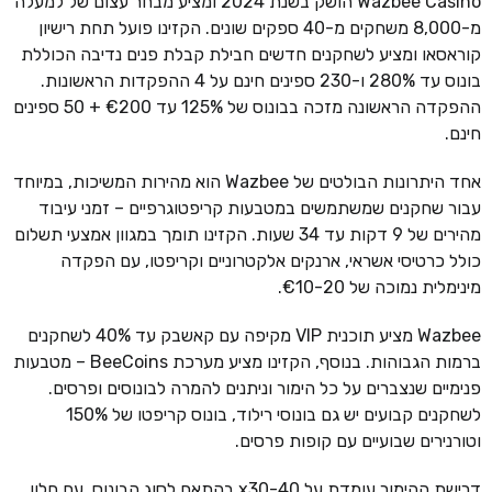
Wazbee Casino הושק בשנת 2024 ומציע מבחר עצום של למעלה
מ-8,000 משחקים מ-40 ספקים שונים. הקזינו פועל תחת רישיון
קוראסאו ומציע לשחקנים חדשים חבילת קבלת פנים נדיבה הכוללת
בונוס עד 280% ו-230 ספינים חינם על 4 ההפקדות הראשונות.
ההפקדה הראשונה מזכה בבונוס של 125% עד €200 + 50 ספינים
חינם.
אחד היתרונות הבולטים של Wazbee הוא מהירות המשיכות, במיוחד
עבור שחקנים שמשתמשים במטבעות קריפטוגרפיים – זמני עיבוד
מהירים של 9 דקות עד 34 שעות. הקזינו תומך במגוון אמצעי תשלום
כולל כרטיסי אשראי, ארנקים אלקטרוניים וקריפטו, עם הפקדה
מינימלית נמוכה של €10-20.
Wazbee מציע תוכנית VIP מקיפה עם קאשבק עד 40% לשחקנים
ברמות הגבוהות. בנוסף, הקזינו מציע מערכת BeeCoins – מטבעות
פנימיים שנצברים על כל הימור וניתנים להמרה לבונוסים ופרסים.
לשחקנים קבועים יש גם בונוסי רילוד, בונוס קריפטו של 150%
וטורנירים שבועיים עם קופות פרסים.
דרישת ההימור עומדת על x30-40 בהתאם לסוג הבונוס, עם חלון