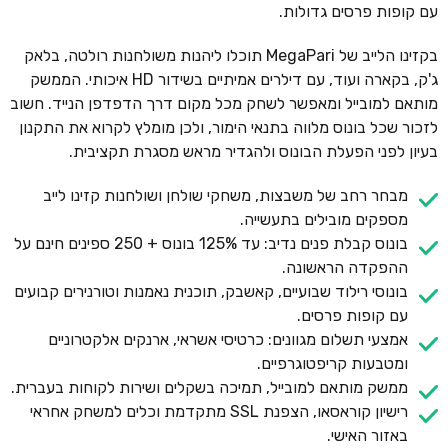
עם קופות פרסים גדולות.
בקזינו הלייב של MegaPari תוכלו ליהנות משולחנות רולטה, בלאק
ג'ק, בקארה ועוד, עם דילרים אמיתיים בשידור HD איכותי. הממשק
מותאם למובייל ומאפשר לשחק מכל מקום דרך הדפדפן הנייד. חשוב
לזכור שכל בונוס מלווה בתנאי הימור, ולכן מומלץ לקרוא את התקנון
בעיון לפני הפעלת הבונוס ולהגדיר מראש מסגרת תקציבית.
מבחר רחב של משבצות, משחקי שולחן ושולחנות קזינו לייב
מספקים מובילים בתעשייה.
בונוס קבלת פנים נדיב: עד 125% בונוס + 250 ספינים חינם על
ההפקדה הראשונה.
בונוסי רילוד שבועיים, קאשבק, תוכנית נאמנות וטורנירים קבועים
עם קופות פרסים.
אמצעי תשלום מגוונים: כרטיסי אשראי, ארנקים אלקטרוניים
ומטבעות קריפטוגרפיים.
ממשק מותאם למובייל, תמיכה בשקלים ושירות לקוחות בעברית.
רישיון קוראסאו, הצפנת SSL מתקדמת וכלים למשחק אחראי
באזור האישי.