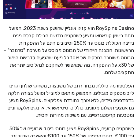
RoySpins Casino הוא קזינו אונליין שהושק בשנת 2023, הפועל
תחת רישיון קוראסאו ומציע לשחקנים חדשים חבילת קבלת פנים
נדיבה הכוללת בונוס עד 250% וסיבובים חינם על ההפקדות
הראשונות. המבנה הייחודי של הבונוס מבוסס על מערכת "טרנובר" –
הבונוס משוחרר בחלקים של 10% כל פעם שמגיעים לדרישת הימור
של x30 על ההפקדה, מה שמאפשר לשחקנים לנהל טוב יותר את
התקציב שלהם.
הפלטפורמה כוללת מבחר רחב של משבצות, משחקי שולחן וקזינו
לייב מספקים מובילים. הממשק מותאם למובייל ופועל בצורה חלקה
בדפדפנים ניידים, ללא צורך בהורדת אפליקציה. RoySpins מציע
גם אמצעי תשלום מגוונים, כולל כרטיסי אשראי, ארנקים אלקטרוניים
ומטבעות קריפטוגרפיים, עם משיכות מהירות יחסית.
לשחקנים קבועים, RoySpins מציע בונוסי רילוד שבועיים של 50%
עד €100, בונוס קריפטו של 150% עד €100 וקאשבק שבועי עד