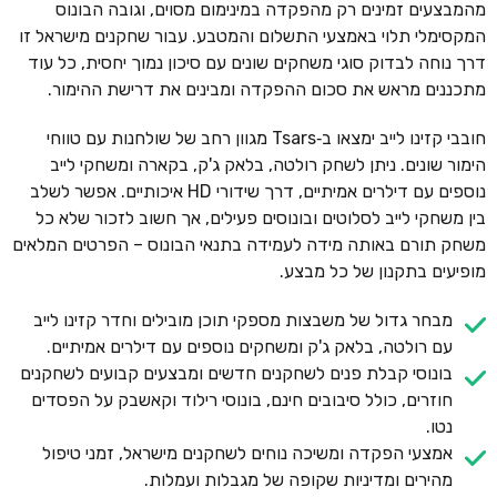
מהמבצעים זמינים רק מהפקדה במינימום מסוים, וגובה הבונוס
המקסימלי תלוי באמצעי התשלום והמטבע. עבור שחקנים מישראל זו
דרך נוחה לבדוק סוגי משחקים שונים עם סיכון נמוך יחסית, כל עוד
מתכננים מראש את סכום ההפקדה ומבינים את דרישת ההימור.
חובבי קזינו לייב ימצאו ב‑Tsars מגוון רחב של שולחנות עם טווחי
הימור שונים. ניתן לשחק רולטה, בלאק ג'ק, בקארה ומשחקי לייב
נוספים עם דילרים אמיתיים, דרך שידורי HD איכותיים. אפשר לשלב
בין משחקי לייב לסלוטים ובונוסים פעילים, אך חשוב לזכור שלא כל
משחק תורם באותה מידה לעמידה בתנאי הבונוס – הפרטים המלאים
מופיעים בתקנון של כל מבצע.
מבחר גדול של משבצות מספקי תוכן מובילים וחדר קזינו לייב
עם רולטה, בלאק ג'ק ומשחקים נוספים עם דילרים אמיתיים.
בונוסי קבלת פנים לשחקנים חדשים ומבצעים קבועים לשחקנים
חוזרים, כולל סיבובים חינם, בונוסי רילוד וקאשבק על הפסדים
נטו.
אמצעי הפקדה ומשיכה נוחים לשחקנים מישראל, זמני טיפול
מהירים ומדיניות שקופה של מגבלות ועמלות.