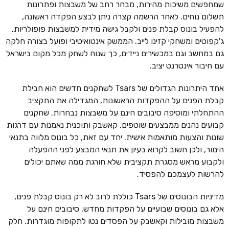
שמחפשים משיכות מהירות, מבחר רחב של משבצות ופתרונות
תשלום נוחים. לאחר הרשמה קצרה ניתן לבצע הפקדה ראשונה,
להפעיל בונוס קבלת פנים ולקבל גישה מידית למשבצות פופולריות,
ג'קפוטים ומשחקי קזינו לייב. הממשק אינטואיטיבי ופועל בצורה חלקה
גם במחשב וגם במכשירים ניידים, כך שנוח לשחק מכל מקום בישראל
עם חיבור אינטרנט יציב.
אחד היתרונות הגדולים של Tsars לשחקנים חדשים הוא חבילת
קבלת הפנים על ההפקדות הראשונות, המגדילה את התקציב
ההתחלתי ומוסיפה סיבובים חינם על משבצות נבחרות. שחקנים
קבועים נהנים ממבצעים שוטפים, קאשבק ותוכנית נאמנות עם דרגות
שונות והצעות מותאמות אישית. יחד עם זאת, כל בונוס מלווה בתנאי
הימור, ולכן חשוב לקרוא בעיון את תנאי המבצע לפני ההפעלה
ולקבוע מראש מסגרת תקציבית שלא חורגת ממה שאתם יכולים
להרשות לעצמכם להפסיד.
מדיניות הבונוסים של Tsars כוללת לרוב לא רק בונוס קבלת פנים,
אלא גם בונוסים שבועיים על הפקדות מחדש, סיבובים חינם על
משבצות מובילות וקאשבק על הפסדים נטו לתקופות מוגדרות. חלק