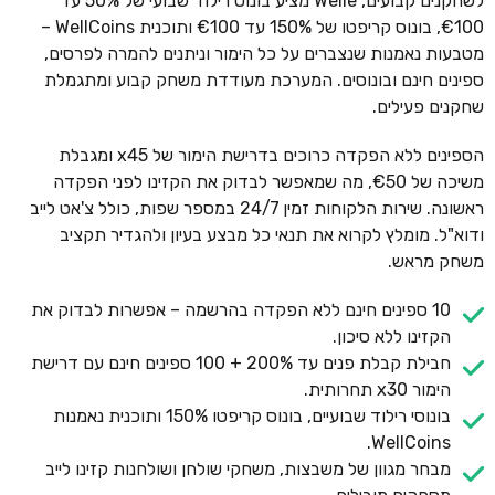
לשחקנים קבועים, Welle מציע בונוס רילוד שבועי של 50% עד
€100, בונוס קריפטו של 150% עד €100 ותוכנית WellCoins –
מטבעות נאמנות שנצברים על כל הימור וניתנים להמרה לפרסים,
ספינים חינם ובונוסים. המערכת מעודדת משחק קבוע ומתגמלת
שחקנים פעילים.
הספינים ללא הפקדה כרוכים בדרישת הימור של x45 ומגבלת
משיכה של €50, מה שמאפשר לבדוק את הקזינו לפני הפקדה
ראשונה. שירות הלקוחות זמין 24/7 במספר שפות, כולל צ'אט לייב
ודוא"ל. מומלץ לקרוא את תנאי כל מבצע בעיון ולהגדיר תקציב
משחק מראש.
10 ספינים חינם ללא הפקדה בהרשמה – אפשרות לבדוק את
הקזינו ללא סיכון.
חבילת קבלת פנים עד 200% + 100 ספינים חינם עם דרישת
הימור x30 תחרותית.
בונוסי רילוד שבועיים, בונוס קריפטו 150% ותוכנית נאמנות
WellCoins.
מבחר מגוון של משבצות, משחקי שולחן ושולחנות קזינו לייב