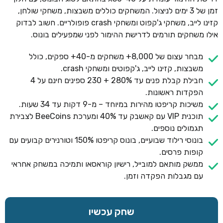
זמן של 3 ימים לניצול. המשחקים כוללים משבצות, משחקי שולחן,
קזינו לייב, משחקי ג'קפוט ומשחקי crash פופולריים. חשוב לבדוק
אילו משחקים תורמים לדרישת ההימור לפני שמפעילים בונוס.
מבחר עצום של 8,000+ משחקים מ-40+ ספקים, כולל
משבצות, קזינו לייב, ג'קפוטים ומשחקי crash.
חבילת קבלת פנים עד 280% + 230 ספינים חינם על 4
הפקדות ראשונות.
משיכות קריפטו מהירות במיוחד – מ-9 דקות עד 34 שעות.
תוכנית VIP עם קאשבק עד 40% ומערכת BeeCoins לצבירת
תגמולים נוספים.
בונוסי רילוד שבועיים, בונוס קריפטו 150% וטורנירים קבועים עם
קופות פרסים.
ממשק מותאם למובייל, רישיון קוראסאו ותמיכה במשחק אחראי
עם מגבלות הפקדה וזמן.
שחק עכשיו