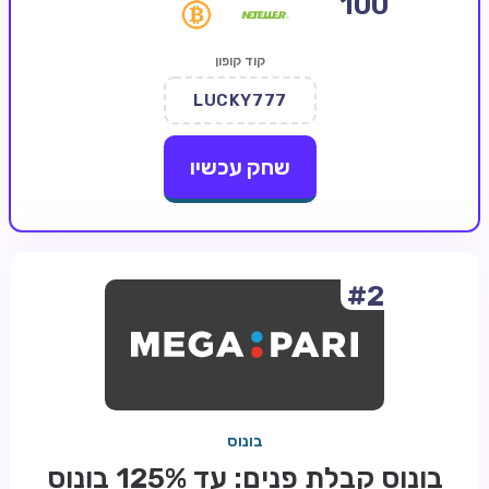
100
קזינו קריפטו
קוד קופון
קזינו PayPal
LUCKY777
טורנירי קזינו
הימורי ספורט
שחק עכשיו
אודות
צור קשר
בלוג וחדשות
#2
ביקורות
חדשות
טיפים
בונוס
מדריכים
בונוס קבלת פנים: עד 125% בונוס