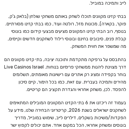
לייב ותמיכה במובייל.
בבתי קזינו מקוונים תוכלו לשחק באותם משחקי שולחן (בלאק ג'ק,
פוקר, בקארה), מכונות מזל, רולטה ועוד, כמו בבתי קזינו מסורתיים.
בנוסף, רוב הבתי קזינו המקוונים מציעים מבצעי קידום כמו בונוסי
קבלת פנים, סיבובים בחינם ובונוסי רילוד לשחקנים חדשים וקיימים,
מה שמשפר את חווית המשחק.
בהתבסס על גרפיקה מתקדמת ותוכנה יציבה, בתי קזינו מקוונים הם
דרך מצוינת ליהנות ממשחקי פרימיום בנוחות. Live Casinos Israel
בוחר בקפידה ומציג רק אתרים עם רישיונות מאומתים, תשלומים
מהירים ותמיכה בעברית. עם זאת, כמו בכל הימור, קיים סיכון
להפסד. לכן, משחק אחראי והגדרת תקציב הם קריטיים.
בעמוד זה ריכזנו את 6 בתי הקזינו המקוונים המובילים המתאימים
לשחקנים ישראלים בשנת 2026, קריטריוני הבחירה שלנו, מידע על
הפקדות/משיכות בשקלים, דילרים לייב, שימוש במובייל, מדריך
בונוסים ומשחק אחראי, הכל במקום אחד. אתם יכולים לקפוץ ישר