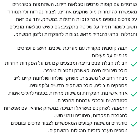
טורנירים עם קופות פרסים וטבלאות דירוג. השתתפות בטורנירים
מאפשרת להתחרות מול שחקנים אחרים, לצבור נקודות ולהתמודד
על פרסים נוספים מעבר לזכיות הרגילות במשחק. יחד עם זאת,
חשוב לשמור תמיד על שליטה בתקציב: גם כשיש טבלאות מובילים
והגרלות, כדאי להגדיר מראש גבולות להפקדות ולזמן המשחק.
תמה קוסמית מקורית עם מערכת שלבים, הישגים ופרסים
פנימיים על פעילות.
חבילת קבלת פנים נדיבה ומבצעים קבועים על הפקדות חוזרות,
כולל סיבובים חינם, קאשבק והטבות טורניר.
מבחר רחב של משבצות, משחקי שולחן ושולחנות קזינו לייב
מספקים מובילים, כולל משחקים חדשים וג'קפוטים.
אזור אישי נוח, הפקדות ומשיכות מהירות בכפוף להליכי אימות
סטנדרטיים ולכללי אבטחה מחמירים.
התאמה לשחקנים מישראל ותמיכה במשחק אחראי, עם אפשרות
להגבלת הפקדות, הימורים וזמני סשן.
טורנירים ומשימות קבועים המאפשרים לצבור פרסים ובונוסים
נוספים מעבר לזכיות הרגילות במשחקים.