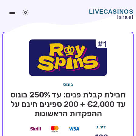
#1
משחקים אונליין
משחקים חינמיים
סלוטים אונליין
מדריכי קזינו
בונוס
מונדיאל 2026 הימורים
חבילת קבלת פנים: עד 250% בונוס
בלאקג'ק אונליין
עד €2,000 + 200 ספינים חינם על
ההפקדות הראשונות
בקרה אונליין
וידאו פוקר
דירוג
בונוסים בקזינו אונליין