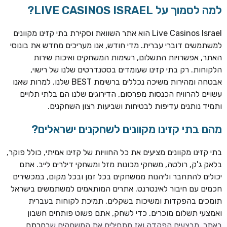
למה לסמוך על LIVE CASINOS ISRAEL?
Live Casinos Israel הוא אתר השוואת וסקירת בתי קזינו מקוונים
למשתמשים דוברי עברית. מדי חודש, אנו מעריכים מחדש את בונוסי
האתר, אפשרויות התשלום, רשימות המשחקים ואיכות שירות
הלקוחות. רק בתי קזינו שעומדים בסטנדרטים שלנו של רישוי,
אבטחה ומהירות משיכה נכללים ברשימת BEST שלנו. למרות שאנו
עשויים להרוויח הכנסות מפרסום, הדירוגים שלנו הם בלתי תלויים
ותמיד נותנים עדיפות לבטיחות ושביעות רצון השחקנים.
TSARS
חבילת קבלת פנים: בונוס 100% עד 300€ + 100 ספיני בונוס על
מהם בתי קזינו מקוונים לשחקנים ישראלים?
ההפקדה הראשונה
בתי קזינו מקוונים מציעים את כל החוויות של קזינו אמיתי, כולל פוקר,
CASOO
בלאק ג'ק, רולטה, משחקי מכונות מזל ומשחקי דילרים לייב. אתם
בונוס מתגלגל עד 2,000 ₪ + 200 ספינים חינם לשחקנים
יכולים להתחבר וליהנות ממשחקים בכל זמן ובכל מקום, במכשירים
חדשים
חכמים עם חיבור לאינטרנט. אתרים המותאמים למשתמשים בישראל
ROYSPINS
תומכים בהפקדות ומשיכות בשקלים, תמיכת לקוחות בעברית
חבילת קבלת פנים: עד 250% בונוס עד €2,000 + 200 ספינים
ואמצעי תשלום מוכרים. כדי לשחק, אתם פשוט פותחים חשבון
חינם על ההפקדות הראשונות
באתר, מבצעים הפקדה ואז מתחילים את המשחקים שבחרתם.