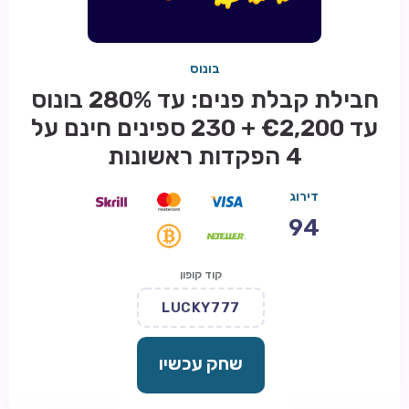
בונוס
חבילת קבלת פנים: עד 280% בונוס
עד €2,200 + 230 ספינים חינם על
4 הפקדות ראשונות
דירוג
94
קוד קופון
LUCKY777
שחק עכשיו