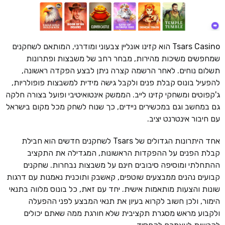
Tsars Casino הוא קזינו אונליין צבעוני ומודרני, המותאם לשחקנים
שמחפשים משיכות מהירות, מבחר רחב של משבצות ופתרונות
תשלום נוחים. לאחר הרשמה קצרה ניתן לבצע הפקדה ראשונה,
להפעיל בונוס קבלת פנים ולקבל גישה מידית למשבצות פופולריות,
ג'קפוטים ומשחקי קזינו לייב. הממשק אינטואיטיבי ופועל בצורה חלקה
גם במחשב וגם במכשירים ניידים, כך שנוח לשחק מכל מקום בישראל
עם חיבור אינטרנט יציב.
אחד היתרונות הגדולים של Tsars לשחקנים חדשים הוא חבילת
קבלת הפנים על ההפקדות הראשונות, המגדילה את התקציב
ההתחלתי ומוסיפה סיבובים חינם על משבצות נבחרות. שחקנים
קבועים נהנים ממבצעים שוטפים, קאשבק ותוכנית נאמנות עם דרגות
שונות והצעות מותאמות אישית. יחד עם זאת, כל בונוס מלווה בתנאי
הימור, ולכן חשוב לקרוא בעיון את תנאי המבצע לפני ההפעלה
ולקבוע מראש מסגרת תקציבית שלא חורגת ממה שאתם יכולים