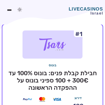
#1
משחקים אונליין
משחקים חינמיים
סלוטים אונליין
מדריכי קזינו
בונוס
מונדיאל 2026 הימורים
חבילת קבלת פנים: בונוס 100% עד
בלאקג'ק אונליין
300€ + 100 ספיני בונוס על
ההפקדה הראשונה
בקרה אונליין
וידאו פוקר
דירוג
בונוסים בקזינו אונליין