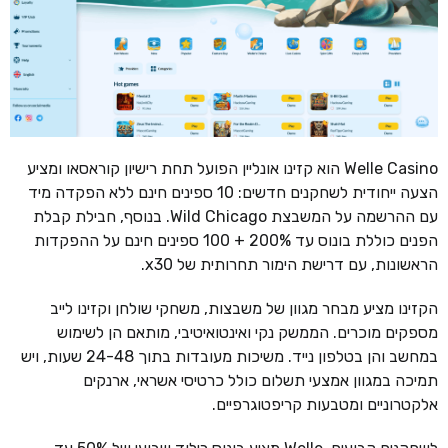
Welle Casino הוא קזינו אונליין הפועל תחת רישיון קוראסאו ומציע
הצעה ייחודית לשחקנים חדשים: 10 ספינים חינם ללא הפקדה מיד
עם ההרשמה על המשבצת Wild Chicago. בנוסף, חבילת קבלת
הפנים כוללת בונוס עד 200% + 100 ספינים חינם על ההפקדות
הראשונות, עם דרישת הימור תחרותית של x30.
הקזינו מציע מבחר מגוון של משבצות, משחקי שולחן וקזינו לייב
מספקים מוכרים. הממשק נקי ואינטואיטיבי, מותאם הן לשימוש
במחשב והן בטלפון נייד. משיכות מעובדות בתוך 24-48 שעות, ויש
תמיכה במגוון אמצעי תשלום כולל כרטיסי אשראי, ארנקים
אלקטרוניים ומטבעות קריפטוגרפיים.