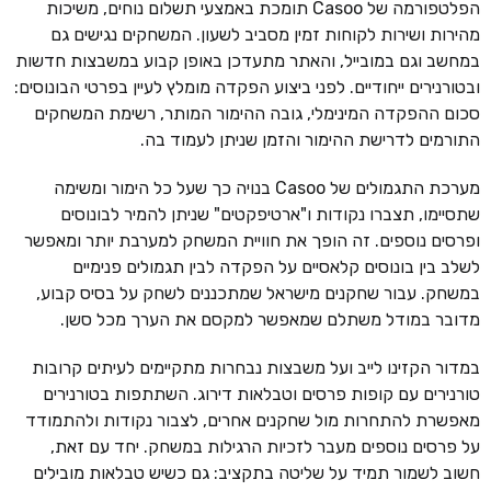
הפלטפורמה של Casoo תומכת באמצעי תשלום נוחים, משיכות
מהירות ושירות לקוחות זמין מסביב לשעון. המשחקים נגישים גם
במחשב וגם במובייל, והאתר מתעדכן באופן קבוע במשבצות חדשות
ובטורנירים ייחודיים. לפני ביצוע הפקדה מומלץ לעיין בפרטי הבונוסים:
סכום ההפקדה המינימלי, גובה ההימור המותר, רשימת המשחקים
התורמים לדרישת ההימור והזמן שניתן לעמוד בה.
מערכת התגמולים של Casoo בנויה כך שעל כל הימור ומשימה
שתסיימו, תצברו נקודות ו"ארטיפקטים" שניתן להמיר לבונוסים
ופרסים נוספים. זה הופך את חוויית המשחק למערבת יותר ומאפשר
לשלב בין בונוסים קלאסיים על הפקדה לבין תגמולים פנימיים
במשחק. עבור שחקנים מישראל שמתכננים לשחק על בסיס קבוע,
מדובר במודל משתלם שמאפשר למקסם את הערך מכל סשן.
במדור הקזינו לייב ועל משבצות נבחרות מתקיימים לעיתים קרובות
טורנירים עם קופות פרסים וטבלאות דירוג. השתתפות בטורנירים
מאפשרת להתחרות מול שחקנים אחרים, לצבור נקודות ולהתמודד
על פרסים נוספים מעבר לזכיות הרגילות במשחק. יחד עם זאת,
חשוב לשמור תמיד על שליטה בתקציב: גם כשיש טבלאות מובילים