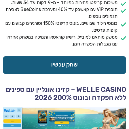
משיכות קריפטו מהירות במיוחד – מ-9 דקות עד 34 שעות.
תוכנית VIP עם קאשבק עד 40% ומערכת BeeCoins לצבירת
תגמולים נוספים.
בונוסי רילוד שבועיים, בונוס קריפטו 150% וטורנירים קבועים עם
קופות פרסים.
ממשק מותאם למובייל, רישיון קוראסאו ותמיכה במשחק אחראי
עם מגבלות הפקדה וזמן.
שחק עכשיו
WELLE CASINO – קזינו אונליין עם ספינים
ללא הפקדה ובונוס 200% 2026