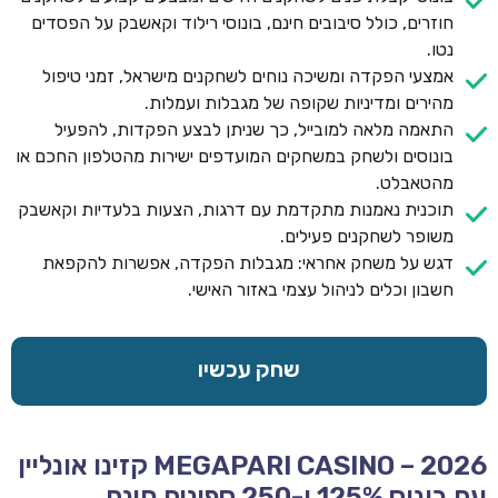
חוזרים, כולל סיבובים חינם, בונוסי רילוד וקאשבק על הפסדים
נטו.
אמצעי הפקדה ומשיכה נוחים לשחקנים מישראל, זמני טיפול
מהירים ומדיניות שקופה של מגבלות ועמלות.
התאמה מלאה למובייל, כך שניתן לבצע הפקדות, להפעיל
בונוסים ולשחק במשחקים המועדפים ישירות מהטלפון החכם או
מהטאבלט.
תוכנית נאמנות מתקדמת עם דרגות, הצעות בלעדיות וקאשבק
משופר לשחקנים פעילים.
דגש על משחק אחראי: מגבלות הפקדה, אפשרות להקפאת
חשבון וכלים לניהול עצמי באזור האישי.
שחק עכשיו
MEGAPARI CASINO – 2026 קזינו אונליין
עם בונוס 125% ו-250 ספינים חינם