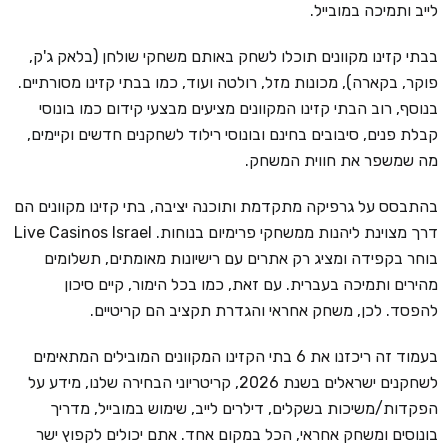
לייב ותמיכה במובייל.
בבתי קזינו מקוונים תוכלו לשחק באותם משחקי שולחן (בלאק ג'ק,
פוקר, בקארה), מכונות מזל, רולטה ועוד, כמו בבתי קזינו מסורתיים.
בנוסף, רוב הבתי קזינו המקוונים מציעים מבצעי קידום כמו בונוסי
קבלת פנים, סיבובים בחינם ובונוסי רילוד לשחקנים חדשים וקיימים,
מה שמשפר את חווית המשחק.
בהתבסס על גרפיקה מתקדמת ותוכנה יציבה, בתי קזינו מקוונים הם
דרך מצוינת ליהנות ממשחקי פרימיום בנוחות. Live Casinos Israel
בוחר בקפידה ומציג רק אתרים עם רישיונות מאומתים, תשלומים
מהירים ותמיכה בעברית. עם זאת, כמו בכל הימור, קיים סיכון
להפסד. לכן, משחק אחראי והגדרת תקציב הם קריטיים.
בעמוד זה ריכזנו את 6 בתי הקזינו המקוונים המובילים המתאימים
לשחקנים ישראלים בשנת 2026, קריטריוני הבחירה שלנו, מידע על
הפקדות/משיכות בשקלים, דילרים לייב, שימוש במובייל, מדריך
בונוסים ומשחק אחראי, הכל במקום אחד. אתם יכולים לקפוץ ישר