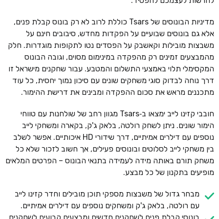
להרשות לעצמכם להפסיד.
מדיניות הבונוסים של Tsars כוללת לרוב לא רק בונוס קבלת פנים,
אלא גם בונוסים שבועיים על הפקדות מחדש, סיבובים חינם על
משבצות מובילות וקאשבק על הפסדים נטו לתקופות מוגדרות. חלק
מהמבצעים זמינים רק מהפקדה במינימום מסוים, וגובה הבונוס
המקסימלי תלוי באמצעי התשלום והמטבע. עבור שחקנים מישראל זו
דרך נוחה לבדוק סוגי משחקים שונים עם סיכון נמוך יחסית, כל עוד
מתכננים מראש את סכום ההפקדה ומבינים את דרישת ההימור.
חובבי קזינו לייב ימצאו ב‑Tsars מגוון רחב של שולחנות עם טווחי
הימור שונים. ניתן לשחק רולטה, בלאק ג'ק, בקארה ומשחקי לייב
נוספים עם דילרים אמיתיים, דרך שידורי HD איכותיים. אפשר לשלב
בין משחקי לייב לסלוטים ובונוסים פעילים, אך חשוב לזכור שלא כל
משחק תורם באותה מידה לעמידה בתנאי הבונוס – הפרטים המלאים
מופיעים בתקנון של כל מבצע.
מבחר גדול של משבצות מספקי תוכן מובילים וחדר קזינו לייב
עם רולטה, בלאק ג'ק ומשחקים נוספים עם דילרים אמיתיים.
בונוסי קבלת פנים לשחקנים חדשים ומבצעים קבועים לשחקנים