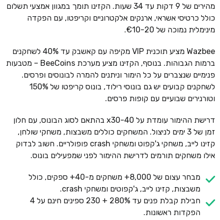
מהירים של 9 דקות עד 34 שעות. הקזינו תומך במגוון אמצעי תשלום
כולל כרטיסי אשראי, ארנקים אלקטרוניים וקריפטו, עם הפקדה
מינימלית נמוכה של €10-20.
Wazbee מציע תוכנית VIP מקיפה עם קאשבק עד 40% לשחקנים
ברמות הגבוהות. בנוסף, הקזינו מציע מערכת BeeCoins – מטבעות
פנימיים שנצברים על כל הימור וניתנים להמרה לבונוסים ופרסים.
לשחקנים קבועים יש גם בונוסי רילוד, בונוס קריפטו של 150%
וטורנירים שבועיים עם קופות פרסים.
דרישת ההימור עומדת על x30-40 בהתאם לסוג הבונוס, עם חלון
זמן של 3 ימים לניצול. המשחקים כוללים משבצות, משחקי שולחן,
קזינו לייב, משחקי ג'קפוט ומשחקי crash פופולריים. חשוב לבדוק
אילו משחקים תורמים לדרישת ההימור לפני שמפעילים בונוס.
מבחר עצום של 8,000+ משחקים מ-40+ ספקים, כולל
משבצות, קזינו לייב, ג'קפוטים ומשחקי crash.
חבילת קבלת פנים עד 280% + 230 ספינים חינם על 4
הפקדות ראשונות.