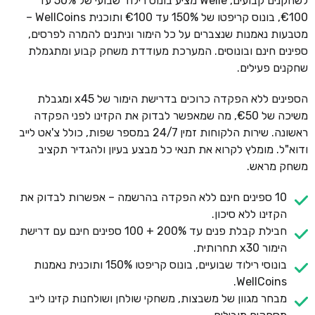
לשחקנים קבועים, Welle מציע בונוס רילוד שבועי של 50% עד
€100, בונוס קריפטו של 150% עד €100 ותוכנית WellCoins –
מטבעות נאמנות שנצברים על כל הימור וניתנים להמרה לפרסים,
ספינים חינם ובונוסים. המערכת מעודדת משחק קבוע ומתגמלת
שחקנים פעילים.
הספינים ללא הפקדה כרוכים בדרישת הימור של x45 ומגבלת
משיכה של €50, מה שמאפשר לבדוק את הקזינו לפני הפקדה
ראשונה. שירות הלקוחות זמין 24/7 במספר שפות, כולל צ'אט לייב
ודוא"ל. מומלץ לקרוא את תנאי כל מבצע בעיון ולהגדיר תקציב
משחק מראש.
10 ספינים חינם ללא הפקדה בהרשמה – אפשרות לבדוק את
הקזינו ללא סיכון.
חבילת קבלת פנים עד 200% + 100 ספינים חינם עם דרישת
הימור x30 תחרותית.
בונוסי רילוד שבועיים, בונוס קריפטו 150% ותוכנית נאמנות
WellCoins.
מבחר מגוון של משבצות, משחקי שולחן ושולחנות קזינו לייב