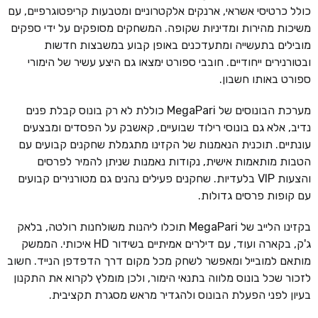
כולל כרטיסי אשראי, ארנקים אלקטרוניים ומטבעות קריפטוגרפיים, עם
משיכות מהירות ומדיניות שקופה. המשחקים מסופקים על ידי ספקים
מובילים בתעשייה ומתעדכנים באופן קבוע במשבצות חדשות
ובטורנירים ייחודיים. חובבי ספורט ימצאו גם היצע עשיר של הימורי
ספורט באותו חשבון.
מערכת הבונוסים של MegaPari כוללת לא רק בונוס קבלת פנים
נדיב, אלא גם בונוסי רילוד שבועיים, קאשבק על הפסדים ומבצעים
עונתיים. תוכנית הנאמנות של הקזינו מתגמלת שחקנים קבועים עם
הטבות מותאמות אישית, נקודות נאמנות שניתן להמיר לפרסים
והצעות VIP בלעדיות. שחקנים פעילים נהנים גם מטורנירים קבועים
עם קופות פרסים גדולות.
בקזינו הלייב של MegaPari תוכלו ליהנות משולחנות רולטה, בלאק
ג'ק, בקארה ועוד, עם דילרים אמיתיים בשידור HD איכותי. הממשק
מותאם למובייל ומאפשר לשחק מכל מקום דרך הדפדפן הנייד. חשוב
לזכור שכל בונוס מלווה בתנאי הימור, ולכן מומלץ לקרוא את התקנון
בעיון לפני הפעלת הבונוס ולהגדיר מראש מסגרת תקציבית.