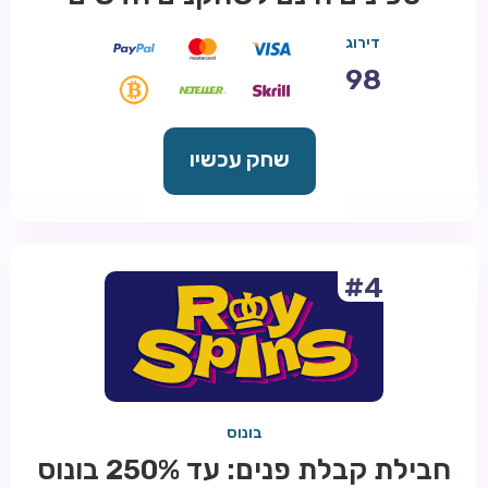
דירוג
98
שחק עכשיו
#4
בונוס
חבילת קבלת פנים: עד 250% בונוס