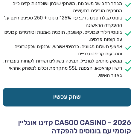
מבחר רחב של משבצות, משחקי שולחן ושולחנות קזינו לייב
מספקים מובילים בתעשייה.
בונוס קבלת פנים נדיב: עד 125% בונוס + 250 ספינים חינם על
ההפקדה הראשונה.
בונוסי רילוד שבועיים, קאשבק, תוכנית נאמנות וטורנירים קבועים
עם קופות פרסים.
אמצעי תשלום מגוונים: כרטיסי אשראי, ארנקים אלקטרוניים
ומטבעות קריפטוגרפיים.
ממשק מותאם למובייל, תמיכה בשקלים ושירות לקוחות בעברית.
רישיון קוראסאו, הצפנת SSL מתקדמת וכלים למשחק אחראי
באזור האישי.
שחק עכשיו
CASOO CASINO – 2026 קזינו אונליין
קוסמי עם בונוסים להפקדה