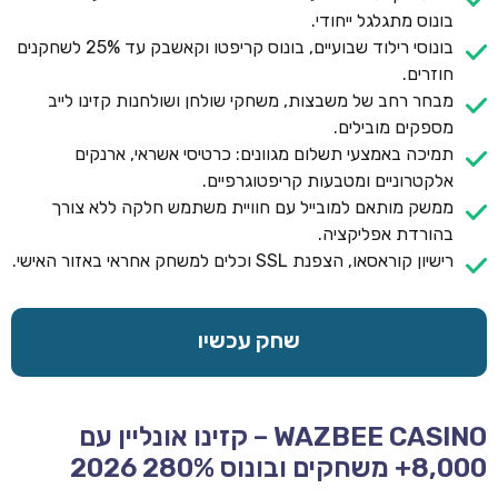
בונוס מתגלגל ייחודי.
בונוסי רילוד שבועיים, בונוס קריפטו וקאשבק עד 25% לשחקנים
חוזרים.
מבחר רחב של משבצות, משחקי שולחן ושולחנות קזינו לייב
מספקים מובילים.
תמיכה באמצעי תשלום מגוונים: כרטיסי אשראי, ארנקים
אלקטרוניים ומטבעות קריפטוגרפיים.
ממשק מותאם למובייל עם חוויית משתמש חלקה ללא צורך
בהורדת אפליקציה.
רישיון קוראסאו, הצפנת SSL וכלים למשחק אחראי באזור האישי.
שחק עכשיו
WAZBEE CASINO – קזינו אונליין עם
8,000+ משחקים ובונוס 280% 2026