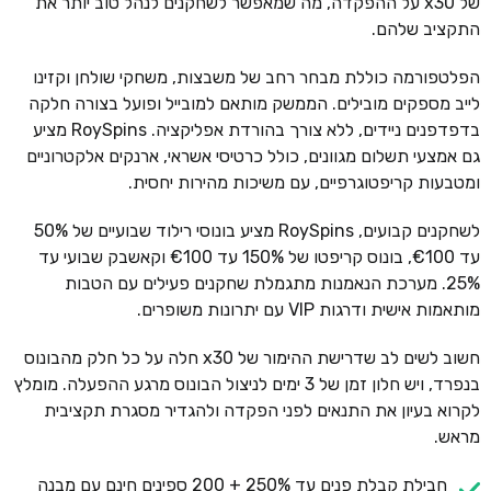
של x30 על ההפקדה, מה שמאפשר לשחקנים לנהל טוב יותר את
התקציב שלהם.
הפלטפורמה כוללת מבחר רחב של משבצות, משחקי שולחן וקזינו
לייב מספקים מובילים. הממשק מותאם למובייל ופועל בצורה חלקה
בדפדפנים ניידים, ללא צורך בהורדת אפליקציה. RoySpins מציע
גם אמצעי תשלום מגוונים, כולל כרטיסי אשראי, ארנקים אלקטרוניים
ומטבעות קריפטוגרפיים, עם משיכות מהירות יחסית.
לשחקנים קבועים, RoySpins מציע בונוסי רילוד שבועיים של 50%
עד €100, בונוס קריפטו של 150% עד €100 וקאשבק שבועי עד
25%. מערכת הנאמנות מתגמלת שחקנים פעילים עם הטבות
מותאמות אישית ודרגות VIP עם יתרונות משופרים.
חשוב לשים לב שדרישת ההימור של x30 חלה על כל חלק מהבונוס
בנפרד, ויש חלון זמן של 3 ימים לניצול הבונוס מרגע ההפעלה. מומלץ
לקרוא בעיון את התנאים לפני הפקדה ולהגדיר מסגרת תקציבית
מראש.
חבילת קבלת פנים עד 250% + 200 ספינים חינם עם מבנה