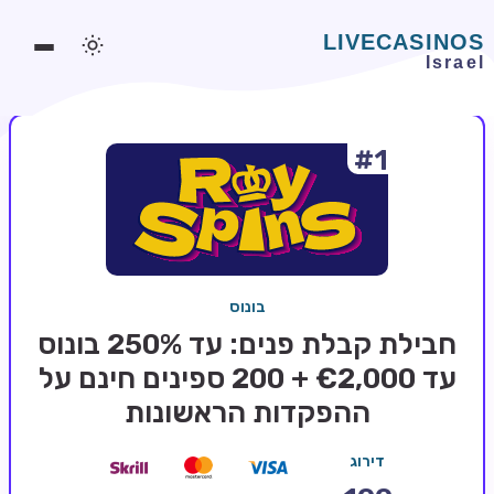
#1
משחקים אונליין
משחקים חינמיים
סלוטים אונליין
מדריכי קזינו
בונוס
מונדיאל 2026 הימורים
חבילת קבלת פנים: עד 250% בונוס
בלאקג'ק אונליין
עד €2,000 + 200 ספינים חינם על
ההפקדות הראשונות
בקרה אונליין
וידאו פוקר
דירוג
בונוסים בקזינו אונליין