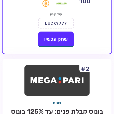
100
קזינו קריפטו
קוד קופון
קזינו PayPal
LUCKY777
טורנירי קזינו
הימורי ספורט
שחק עכשיו
אודות
צור קשר
בלוג וחדשות
#2
ביקורות
חדשות
טיפים
בונוס
מדריכים
בונוס קבלת פנים: עד 125% בונוס