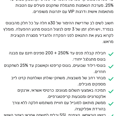
25%. מערכת הנאמנות מתגמלת שחקנים פעילים עם הטבות
מותאמות אישית ודרגות VIP עם יתרונות משופרים.
חשוב לשים לב שדרישת ההימור של x30 חלה על כל חלק מהבונוס
בנפרד, ויש חלון זמן של 3 ימים לניצול הבונוס מרגע ההפעלה. מומלץ
לקרוא בעיון את התנאים לפני הפקדה ולהגדיר מסגרת תקציבית
מראש.
חבילת קבלת פנים עד 250% + 200 ספינים חינם עם מבנה
בונוס מתגלגל ייחודי.
בונוסי רילוד שבועיים, בונוס קריפטו וקאשבק עד 25% לשחקנים
חוזרים.
מבחר רחב של משבצות, משחקי שולחן ושולחנות קזינו לייב
מספקים מובילים.
תמיכה באמצעי תשלום מגוונים: כרטיסי אשראי, ארנקים
אלקטרוניים ומטבעות קריפטוגרפיים.
ממשק מותאם למובייל עם חוויית משתמש חלקה ללא צורך
בהורדת אפליקציה.
רישיון קוראסאו, הצפנת SSL וכלים למשחק אחראי באזור האישי.