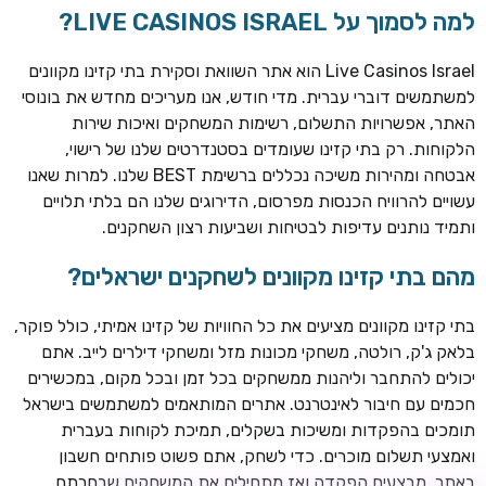
למה לסמוך על LIVE CASINOS ISRAEL?
Live Casinos Israel הוא אתר השוואת וסקירת בתי קזינו מקוונים
למשתמשים דוברי עברית. מדי חודש, אנו מעריכים מחדש את בונוסי
האתר, אפשרויות התשלום, רשימות המשחקים ואיכות שירות
הלקוחות. רק בתי קזינו שעומדים בסטנדרטים שלנו של רישוי,
אבטחה ומהירות משיכה נכללים ברשימת BEST שלנו. למרות שאנו
עשויים להרוויח הכנסות מפרסום, הדירוגים שלנו הם בלתי תלויים
ותמיד נותנים עדיפות לבטיחות ושביעות רצון השחקנים.
מהם בתי קזינו מקוונים לשחקנים ישראלים?
ROYSPINS
חבילת קבלת פנים: עד 250% בונוס עד €2,000 + 200 ספינים
חינם על ההפקדות הראשונות
בתי קזינו מקוונים מציעים את כל החוויות של קזינו אמיתי, כולל פוקר,
בלאק ג'ק, רולטה, משחקי מכונות מזל ומשחקי דילרים לייב. אתם
MEGAPARI
יכולים להתחבר וליהנות ממשחקים בכל זמן ובכל מקום, במכשירים
בונוס קבלת פנים: עד 125% בונוס עד €450 + 250 ספינים חינם
חכמים עם חיבור לאינטרנט. אתרים המותאמים למשתמשים בישראל
תומכים בהפקדות ומשיכות בשקלים, תמיכת לקוחות בעברית
WAZBEE
ואמצעי תשלום מוכרים. כדי לשחק, אתם פשוט פותחים חשבון
חבילת קבלת פנים: עד 280% בונוס עד €2,200 + 230 ספינים
באתר, מבצעים הפקדה ואז מתחילים את המשחקים שבחרתם.