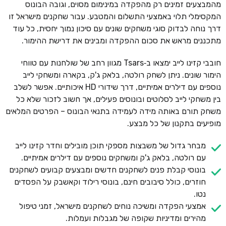
מהמבצעים זמינים רק מהפקדה במינימום מסוים, וגובה הבונוס
המקסימלי תלוי באמצעי התשלום והמטבע. עבור שחקנים מישראל זו
דרך נוחה לבדוק סוגי משחקים שונים עם סיכון נמוך יחסית, כל עוד
מתכננים מראש את סכום ההפקדה ומבינים את דרישת ההימור.
חובבי קזינו לייב ימצאו ב‑Tsars מגוון רחב של שולחנות עם טווחי
הימור שונים. ניתן לשחק רולטה, בלאק ג'ק, בקארה ומשחקי לייב
נוספים עם דילרים אמיתיים, דרך שידורי HD איכותיים. אפשר לשלב
בין משחקי לייב לסלוטים ובונוסים פעילים, אך חשוב לזכור שלא כל
משחק תורם באותה מידה לעמידה בתנאי הבונוס – הפרטים המלאים
מופיעים בתקנון של כל מבצע.
מבחר גדול של משבצות מספקי תוכן מובילים וחדר קזינו לייב
עם רולטה, בלאק ג'ק ומשחקים נוספים עם דילרים אמיתיים.
בונוסי קבלת פנים לשחקנים חדשים ומבצעים קבועים לשחקנים
חוזרים, כולל סיבובים חינם, בונוסי רילוד וקאשבק על הפסדים
נטו.
אמצעי הפקדה ומשיכה נוחים לשחקנים מישראל, זמני טיפול
מהירים ומדיניות שקופה של מגבלות ועמלות.