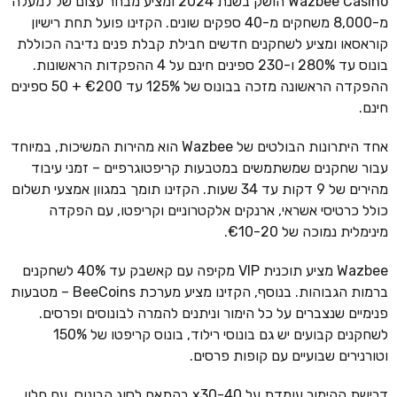
Wazbee Casino הושק בשנת 2024 ומציע מבחר עצום של למעלה
מ-8,000 משחקים מ-40 ספקים שונים. הקזינו פועל תחת רישיון
קוראסאו ומציע לשחקנים חדשים חבילת קבלת פנים נדיבה הכוללת
בונוס עד 280% ו-230 ספינים חינם על 4 ההפקדות הראשונות.
ההפקדה הראשונה מזכה בבונוס של 125% עד €200 + 50 ספינים
חינם.
אחד היתרונות הבולטים של Wazbee הוא מהירות המשיכות, במיוחד
עבור שחקנים שמשתמשים במטבעות קריפטוגרפיים – זמני עיבוד
מהירים של 9 דקות עד 34 שעות. הקזינו תומך במגוון אמצעי תשלום
כולל כרטיסי אשראי, ארנקים אלקטרוניים וקריפטו, עם הפקדה
מינימלית נמוכה של €10-20.
Wazbee מציע תוכנית VIP מקיפה עם קאשבק עד 40% לשחקנים
ברמות הגבוהות. בנוסף, הקזינו מציע מערכת BeeCoins – מטבעות
פנימיים שנצברים על כל הימור וניתנים להמרה לבונוסים ופרסים.
לשחקנים קבועים יש גם בונוסי רילוד, בונוס קריפטו של 150%
וטורנירים שבועיים עם קופות פרסים.
דרישת ההימור עומדת על x30-40 בהתאם לסוג הבונוס, עם חלון