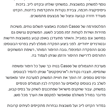
נוסף למשחק במשבצות, במשחקי שולחן ובקזינו לייב. בזכות
גיימיפיקציה חכמה, צבירת נקודות והתקדמות בדרגות, הקזינו
מעודד חזרה קבועה וניצול של מבצעים מתמשכים.
הפלטפורמה של Casoo תומכת באמצעי תשלום נוחים, משיכות
מהירות ושירות לקוחות זמין מסביב לשעון. המשחקים נגישים גם
במחשב וגם במובייל, והאתר מתעדכן באופן קבוע במשבצות חדשות
ובטורנירים ייחודיים. לפני ביצוע הפקדה מומלץ לעיין בפרטי הבונוסים:
סכום ההפקדה המינימלי, גובה ההימור המותר, רשימת המשחקים
התורמים לדרישת ההימור והזמן שניתן לעמוד בה.
מערכת התגמולים של Casoo בנויה כך שעל כל הימור ומשימה
שתסיימו, תצברו נקודות ו"ארטיפקטים" שניתן להמיר לבונוסים
ופרסים נוספים. זה הופך את חוויית המשחק למערבת יותר ומאפשר
לשלב בין בונוסים קלאסיים על הפקדה לבין תגמולים פנימיים
במשחק. עבור שחקנים מישראל שמתכננים לשחק על בסיס קבוע,
מדובר במודל משתלם שמאפשר למקסם את הערך מכל סשן.
במדור הקזינו לייב ועל משבצות נבחרות מתקיימים לעיתים קרובות