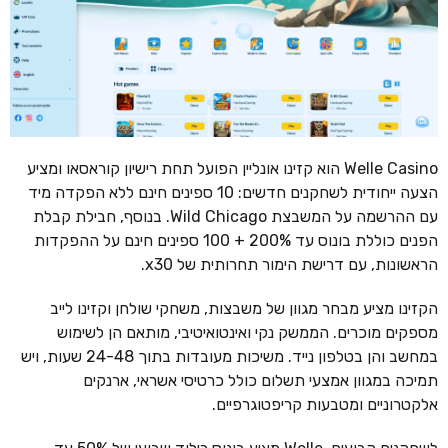
Welle Casino הוא קזינו אונליין הפועל תחת רישיון קוראסאו ומציע
הצעה ייחודית לשחקנים חדשים: 10 ספינים חינם ללא הפקדה מיד
עם ההרשמה על המשבצת Wild Chicago. בנוסף, חבילת קבלת
הפנים כוללת בונוס עד 200% + 100 ספינים חינם על ההפקדות
הראשונות, עם דרישת הימור תחרותית של x30.
הקזינו מציע מבחר מגוון של משבצות, משחקי שולחן וקזינו לייב
מספקים מוכרים. הממשק נקי ואינטואיטיבי, מותאם הן לשימוש
במחשב והן בטלפון נייד. משיכות מעובדות בתוך 24-48 שעות, ויש
תמיכה במגוון אמצעי תשלום כולל כרטיסי אשראי, ארנקים
אלקטרוניים ומטבעות קריפטוגרפיים.