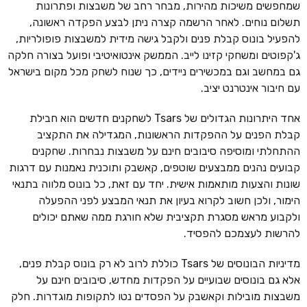
שמחפשים משיכות מהירות, מבחר רחב של משבצות ופתרונות
תשלום נוחים. לאחר הרשמה קצרה ניתן לבצע הפקדה ראשונה,
להפעיל בונוס קבלת פנים ולקבל גישה מידית למשבצות פופולריות,
ג'קפוטים ומשחקי קזינו לייב. הממשק אינטואיטיבי ופועל בצורה חלקה
גם במחשב וגם במכשירים ניידים, כך שנוח לשחק מכל מקום בישראל
עם חיבור אינטרנט יציב.
אחד היתרונות הגדולים של Tsars לשחקנים חדשים הוא חבילת
קבלת הפנים על ההפקדות הראשונות, המגדילה את התקציב
ההתחלתי ומוסיפה סיבובים חינם על משבצות נבחרות. שחקנים
קבועים נהנים ממבצעים שוטפים, קאשבק ותוכנית נאמנות עם דרגות
שונות והצעות מותאמות אישית. יחד עם זאת, כל בונוס מלווה בתנאי
הימור, ולכן חשוב לקרוא בעיון את תנאי המבצע לפני ההפעלה
ולקבוע מראש מסגרת תקציבית שלא חורגת ממה שאתם יכולים
להרשות לעצמכם להפסיד.
מדיניות הבונוסים של Tsars כוללת לרוב לא רק בונוס קבלת פנים,
אלא גם בונוסים שבועיים על הפקדות מחדש, סיבובים חינם על
משבצות מובילות וקאשבק על הפסדים נטו לתקופות מוגדרות. חלק