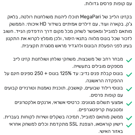
עם קופות פרסים גדולות.
בקזינו הלייב של MegaPari תוכלו ליהנות משולחנות רולטה, בלאק
ג'ק, בקארה ועוד, עם דילרים אמיתיים בשידור HD איכותי. הממשק
מותאם למובייל ומאפשר לשחק מכל מקום דרך הדפדפן הנייד. חשוב
לזכור שכל בונוס מלווה בתנאי הימור, ולכן מומלץ לקרוא את התקנון
בעיון לפני הפעלת הבונוס ולהגדיר מראש מסגרת תקציבית.
מבחר רחב של משבצות, משחקי שולחן ושולחנות קזינו לייב
מספקים מובילים בתעשייה.
בונוס קבלת פנים נדיב: עד 125% בונוס + 250 ספינים חינם על
ההפקדה הראשונה.
בונוסי רילוד שבועיים, קאשבק, תוכנית נאמנות וטורנירים קבועים
עם קופות פרסים.
אמצעי תשלום מגוונים: כרטיסי אשראי, ארנקים אלקטרוניים
ומטבעות קריפטוגרפיים.
ממשק מותאם למובייל, תמיכה בשקלים ושירות לקוחות בעברית.
רישיון קוראסאו, הצפנת SSL מתקדמת וכלים למשחק אחראי
באזור האישי.