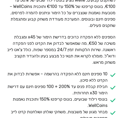
לשחקנים קבועים, Welle מציע בונוס רילוד שבועי של 50% עד
€100, בונוס קריפטו של 150% עד €100 ותוכנית WellCoins –
מטבעות נאמנות שנצברים על כל הימור וניתנים להמרה לפרסים,
ספינים חינם ובונוסים. המערכת מעודדת משחק קבוע ומתגמלת
שחקנים פעילים.
הספינים ללא הפקדה כרוכים בדרישת הימור של x45 ומגבלת
משיכה של €50, מה שמאפשר לבדוק את הקזינו לפני הפקדה
ראשונה. שירות הלקוחות זמין 24/7 במספר שפות, כולל צ'אט לייב
ודוא"ל. מומלץ לקרוא את תנאי כל מבצע בעיון ולהגדיר תקציב
משחק מראש.
10 ספינים חינם ללא הפקדה בהרשמה – אפשרות לבדוק את
הקזינו ללא סיכון.
חבילת קבלת פנים עד 200% + 100 ספינים חינם עם דרישת
הימור x30 תחרותית.
בונוסי רילוד שבועיים, בונוס קריפטו 150% ותוכנית נאמנות
WellCoins.
מבחר מגוון של משבצות, משחקי שולחן ושולחנות קזינו לייב