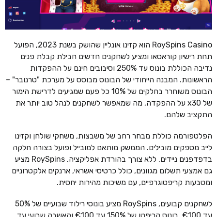
RoySpins Casino הוא קזינו אונליין שהושק בשנת 2023, הפועל
תחת רישיון קוראסאו ומציע לשחקנים חדשים חבילת קבלת פנים
נדיבה הכוללת בונוס עד 250% וסיבובים חינם על ההפקדות
הראשונות. המבנה הייחודי של הבונוס מבוסס על מערכת "טרנובר" –
הבונוס משוחרר בחלקים של 10% כל פעם שמגיעים לדרישת הימור
של x30 על ההפקדה, מה שמאפשר לשחקנים לנהל טוב יותר את
התקציב שלהם.
הפלטפורמה כוללת מבחר רחב של משבצות, משחקי שולחן וקזינו
לייב מספקים מובילים. הממשק מותאם למובייל ופועל בצורה חלקה
בדפדפנים ניידים, ללא צורך בהורדת אפליקציה. RoySpins מציע
גם אמצעי תשלום מגוונים, כולל כרטיסי אשראי, ארנקים אלקטרוניים
ומטבעות קריפטוגרפיים, עם משיכות מהירות יחסית.
לשחקנים קבועים, RoySpins מציע בונוסי רילוד שבועיים של 50%
עד €100, בונוס קריפטו של 150% עד €100 וקאשבק שבועי עד