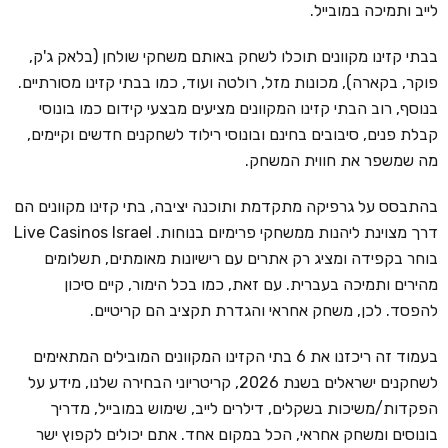
לייב ותמיכה במובייל.
בבתי קזינו מקוונים תוכלו לשחק באותם משחקי שולחן (בלאק ג'ק,
פוקר, בקארה), מכונות מזל, רולטה ועוד, כמו בבתי קזינו מסורתיים.
בנוסף, רוב הבתי קזינו המקוונים מציעים מבצעי קידום כמו בונוסי
קבלת פנים, סיבובים בחינם ובונוסי רילוד לשחקנים חדשים וקיימים,
מה שמשפר את חווית המשחק.
בהתבסס על גרפיקה מתקדמת ותוכנה יציבה, בתי קזינו מקוונים הם
דרך מצוינת ליהנות ממשחקי פרימיום בנוחות. Live Casinos Israel
בוחר בקפידה ומציג רק אתרים עם רישיונות מאומתים, תשלומים
מהירים ותמיכה בעברית. עם זאת, כמו בכל הימור, קיים סיכון
להפסד. לכן, משחק אחראי והגדרת תקציב הם קריטיים.
בעמוד זה ריכזנו את 6 בתי הקזינו המקוונים המובילים המתאימים
לשחקנים ישראלים בשנת 2026, קריטריוני הבחירה שלנו, מידע על
הפקדות/משיכות בשקלים, דילרים לייב, שימוש במובייל, מדריך
בונוסים ומשחק אחראי, הכל במקום אחד. אתם יכולים לקפוץ ישר