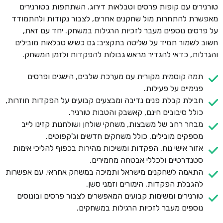
טורנירים עם קופות פרסים וטבלאות דירוג. השתתפות בטורנירים
מאפשרת להתחרות מול שחקנים אחרים, לצבור נקודות ולהתמודד
על פרסים נוספים מעבר לזכיות הרגילות במשחק. יחד עם זאת,
חשוב לשמור תמיד על שליטה בתקציב: גם כשיש טבלאות מובילים
והגרלות, כדאי להגדיר מראש גבולות להפקדות ולזמן המשחק.
תמה קוסמית מקורית עם מערכת שלבים, הישגים ופרסים
פנימיים על פעילות.
חבילת קבלת פנים נדיבה ומבצעים קבועים על הפקדות חוזרות,
כולל סיבובים חינם, קאשבק והטבות טורניר.
מבחר רחב של משבצות, משחקי שולחן ושולחנות קזינו לייב
מספקים מובילים, כולל משחקים חדשים וג'קפוטים.
אזור אישי נוח, הפקדות ומשיכות מהירות בכפוף להליכי אימות
סטנדרטיים ולכללי אבטחה מחמירים.
התאמה לשחקנים מישראל ותמיכה במשחק אחראי, עם אפשרות
להגבלת הפקדות, הימורים וזמני סשן.
טורנירים ומשימות קבועים המאפשרים לצבור פרסים ובונוסים
נוספים מעבר לזכיות הרגילות במשחקים.