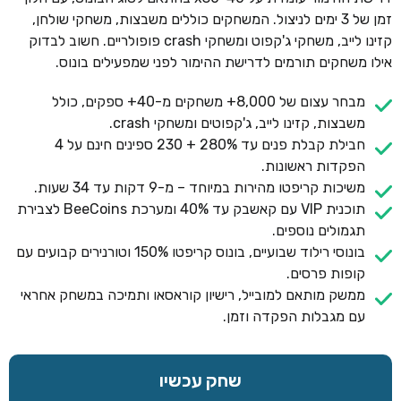
זמן של 3 ימים לניצול. המשחקים כוללים משבצות, משחקי שולחן,
קזינו לייב, משחקי ג'קפוט ומשחקי crash פופולריים. חשוב לבדוק
אילו משחקים תורמים לדרישת ההימור לפני שמפעילים בונוס.
מבחר עצום של 8,000+ משחקים מ-40+ ספקים, כולל
משבצות, קזינו לייב, ג'קפוטים ומשחקי crash.
חבילת קבלת פנים עד 280% + 230 ספינים חינם על 4
הפקדות ראשונות.
משיכות קריפטו מהירות במיוחד – מ-9 דקות עד 34 שעות.
תוכנית VIP עם קאשבק עד 40% ומערכת BeeCoins לצבירת
תגמולים נוספים.
בונוסי רילוד שבועיים, בונוס קריפטו 150% וטורנירים קבועים עם
קופות פרסים.
ממשק מותאם למובייל, רישיון קוראסאו ותמיכה במשחק אחראי
עם מגבלות הפקדה וזמן.
שחק עכשיו