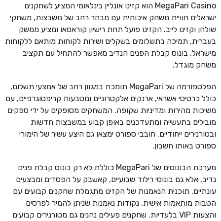
MegaPari Casino הוא קזינו אונליין בינלאומי המציע לשחקנים
ישראלים חוויית משחק איכותית עם מבחר רחב של משבצות, משחקי
שולחן וקזינו לייב. הקזינו פועל תחת רישיון קוראסאו ומציע ממשק
בעברית, תמיכה בתשלומים בשקלים ושירות לקוחות מותאם ללקוחות
מישראל. בונוס קבלת הפנים הנדיב מאפשר להתחיל עם תקציב
משחק מוגדל.
הפלטפורמה של MegaPari תומכת במגוון רחב של אמצעי תשלום,
כולל כרטיסי אשראי, ארנקים אלקטרוניים ומטבעות קריפטוגרפיים, עם
משיכות מהירות ומדיניות שקופה. המשחקים מסופקים על ידי ספקים
מובילים בתעשייה ומתעדכנים באופן קבוע במשבצות חדשות
ובטורנירים ייחודיים. חובבי ספורט ימצאו גם היצע עשיר של הימורי
ספורט באותו חשבון.
מערכת הבונוסים של MegaPari כוללת לא רק בונוס קבלת פנים
נדיב, אלא גם בונוסי רילוד שבועיים, קאשבק על הפסדים ומבצעים
עונתיים. תוכנית הנאמנות של הקזינו מתגמלת שחקנים קבועים עם
הטבות מותאמות אישית, נקודות נאמנות שניתן להמיר לפרסים
והצעות VIP בלעדיות. שחקנים פעילים נהנים גם מטורנירים קבועים