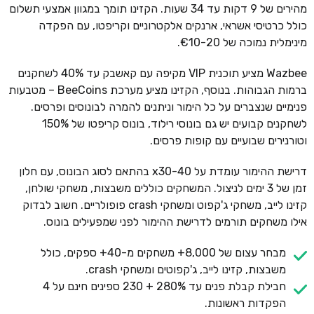
מהירים של 9 דקות עד 34 שעות. הקזינו תומך במגוון אמצעי תשלום
כולל כרטיסי אשראי, ארנקים אלקטרוניים וקריפטו, עם הפקדה
מינימלית נמוכה של €10-20.
Wazbee מציע תוכנית VIP מקיפה עם קאשבק עד 40% לשחקנים
ברמות הגבוהות. בנוסף, הקזינו מציע מערכת BeeCoins – מטבעות
פנימיים שנצברים על כל הימור וניתנים להמרה לבונוסים ופרסים.
לשחקנים קבועים יש גם בונוסי רילוד, בונוס קריפטו של 150%
וטורנירים שבועיים עם קופות פרסים.
דרישת ההימור עומדת על x30-40 בהתאם לסוג הבונוס, עם חלון
זמן של 3 ימים לניצול. המשחקים כוללים משבצות, משחקי שולחן,
קזינו לייב, משחקי ג'קפוט ומשחקי crash פופולריים. חשוב לבדוק
אילו משחקים תורמים לדרישת ההימור לפני שמפעילים בונוס.
מבחר עצום של 8,000+ משחקים מ-40+ ספקים, כולל
משבצות, קזינו לייב, ג'קפוטים ומשחקי crash.
חבילת קבלת פנים עד 280% + 230 ספינים חינם על 4
הפקדות ראשונות.