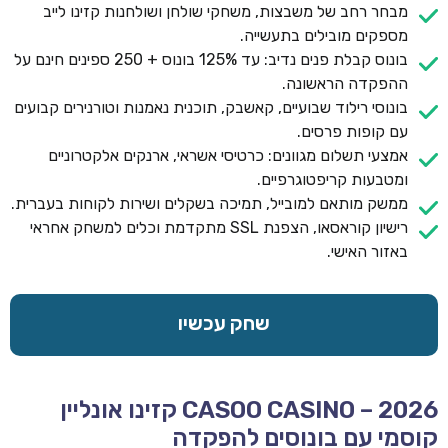
מבחר רחב של משבצות, משחקי שולחן ושולחנות קזינו לייב
מספקים מובילים בתעשייה.
בונוס קבלת פנים נדיב: עד 125% בונוס + 250 ספינים חינם על
ההפקדה הראשונה.
בונוסי רילוד שבועיים, קאשבק, תוכנית נאמנות וטורנירים קבועים
עם קופות פרסים.
אמצעי תשלום מגוונים: כרטיסי אשראי, ארנקים אלקטרוניים
ומטבעות קריפטוגרפיים.
ממשק מותאם למובייל, תמיכה בשקלים ושירות לקוחות בעברית.
רישיון קוראסאו, הצפנת SSL מתקדמת וכלים למשחק אחראי
באזור האישי.
שחק עכשיו
CASOO CASINO – 2026 קזינו אונליין
קוסמי עם בונוסים להפקדה