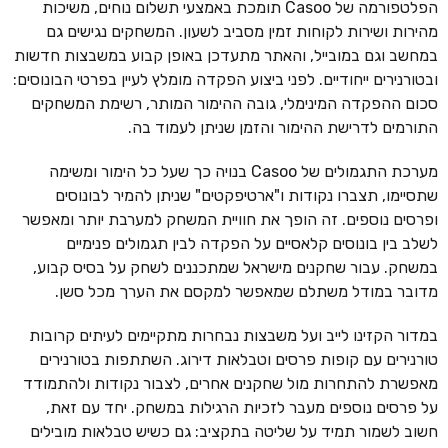
הפלטפורמה של Casoo תומכת באמצעי תשלום נוחים, משיכות
מהירות ושירות לקוחות זמין מסביב לשעון. המשחקים נגישים גם
במחשב וגם במובייל, והאתר מתעדכן באופן קבוע במשבצות חדשות
ובטורנירים ייחודיים. לפני ביצוע הפקדה מומלץ לעיין בפרטי הבונוסים:
סכום ההפקדה המינימלי, גובה ההימור המותר, רשימת המשחקים
התורמים לדרישת ההימור והזמן שניתן לעמוד בה.
מערכת התגמולים של Casoo בנויה כך שעל כל הימור ומשימה
שתסיימו, תצברו נקודות ו"ארטיפקטים" שניתן להמיר לבונוסים
ופרסים נוספים. זה הופך את חוויית המשחק למערבת יותר ומאפשר
לשלב בין בונוסים קלאסיים על הפקדה לבין תגמולים פנימיים
במשחק. עבור שחקנים מישראל שמתכננים לשחק על בסיס קבוע,
מדובר במודל משתלם שמאפשר למקסם את הערך מכל סשן.
במדור הקזינו לייב ועל משבצות נבחרות מתקיימים לעיתים קרובות
טורנירים עם קופות פרסים וטבלאות דירוג. השתתפות בטורנירים
מאפשרת להתחרות מול שחקנים אחרים, לצבור נקודות ולהתמודד
על פרסים נוספים מעבר לזכיות הרגילות במשחק. יחד עם זאת,
חשוב לשמור תמיד על שליטה בתקציב: גם כשיש טבלאות מובילים