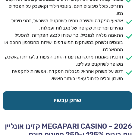
חוזרים, כולל סיבובים חינם, בונוסי רילוד וקאשבק על הפסדים
נטו.
אמצעי הפקדה ומשיכה נוחים לשחקנים מישראל, זמני טיפול
מהירים ומדיניות שקופה של מגבלות ועמלות.
התאמה מלאה למובייל, כך שניתן לבצע הפקדות, להפעיל
בונוסים ולשחק במשחקים המועדפים ישירות מהטלפון החכם או
מהטאבלט.
תוכנית נאמנות מתקדמת עם דרגות, הצעות בלעדיות וקאשבק
משופר לשחקנים פעילים.
דגש על משחק אחראי: מגבלות הפקדה, אפשרות להקפאת
חשבון וכלים לניהול עצמי באזור האישי.
שחק עכשיו
MEGAPARI CASINO – 2026 קזינו אונליין
עם בונוס 125% ו-250 ספינים חינם