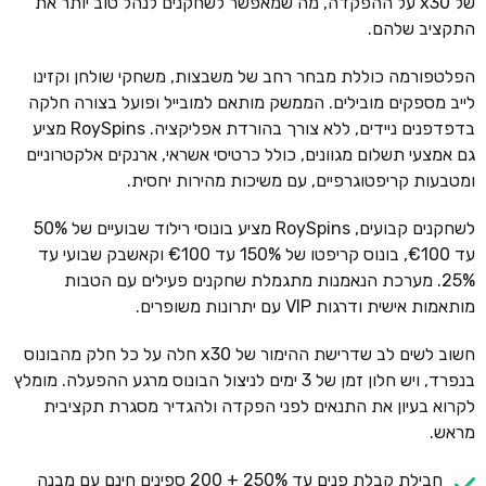
של x30 על ההפקדה, מה שמאפשר לשחקנים לנהל טוב יותר את
התקציב שלהם.
הפלטפורמה כוללת מבחר רחב של משבצות, משחקי שולחן וקזינו
לייב מספקים מובילים. הממשק מותאם למובייל ופועל בצורה חלקה
בדפדפנים ניידים, ללא צורך בהורדת אפליקציה. RoySpins מציע
גם אמצעי תשלום מגוונים, כולל כרטיסי אשראי, ארנקים אלקטרוניים
ומטבעות קריפטוגרפיים, עם משיכות מהירות יחסית.
לשחקנים קבועים, RoySpins מציע בונוסי רילוד שבועיים של 50%
עד €100, בונוס קריפטו של 150% עד €100 וקאשבק שבועי עד
25%. מערכת הנאמנות מתגמלת שחקנים פעילים עם הטבות
מותאמות אישית ודרגות VIP עם יתרונות משופרים.
חשוב לשים לב שדרישת ההימור של x30 חלה על כל חלק מהבונוס
בנפרד, ויש חלון זמן של 3 ימים לניצול הבונוס מרגע ההפעלה. מומלץ
לקרוא בעיון את התנאים לפני הפקדה ולהגדיר מסגרת תקציבית
מראש.
חבילת קבלת פנים עד 250% + 200 ספינים חינם עם מבנה