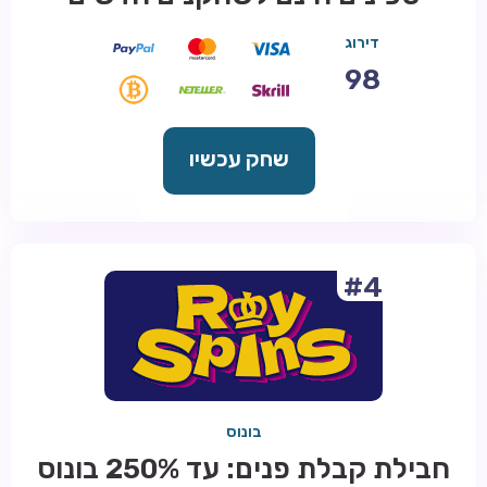
דירוג
98
שחק עכשיו
#4
בונוס
חבילת קבלת פנים: עד 250% בונוס