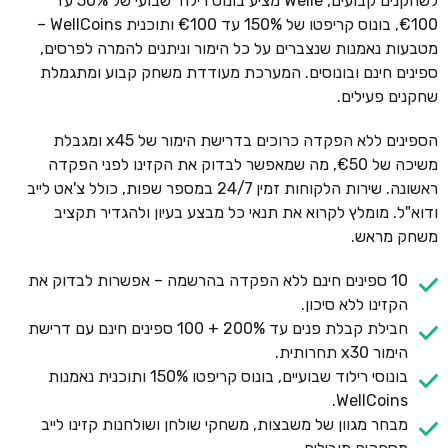
לשחקנים קבועים, Welle מציע בונוס רילוד שבועי של 50% עד
€100, בונוס קריפטו של 150% עד €100 ותוכנית WellCoins –
מטבעות נאמנות שנצברים על כל הימור וניתנים להמרה לפרסים,
ספינים חינם ובונוסים. המערכת מעודדת משחק קבוע ומתגמלת
שחקנים פעילים.
הספינים ללא הפקדה כרוכים בדרישת הימור של x45 ומגבלת
משיכה של €50, מה שמאפשר לבדוק את הקזינו לפני הפקדה
ראשונה. שירות הלקוחות זמין 24/7 במספר שפות, כולל צ'אט לייב
ודוא"ל. מומלץ לקרוא את תנאי כל מבצע בעיון ולהגדיר תקציב
משחק מראש.
10 ספינים חינם ללא הפקדה בהרשמה – אפשרות לבדוק את
הקזינו ללא סיכון.
חבילת קבלת פנים עד 200% + 100 ספינים חינם עם דרישת
הימור x30 תחרותית.
בונוסי רילוד שבועיים, בונוס קריפטו 150% ותוכנית נאמנות
WellCoins.
מבחר מגוון של משבצות, משחקי שולחן ושולחנות קזינו לייב