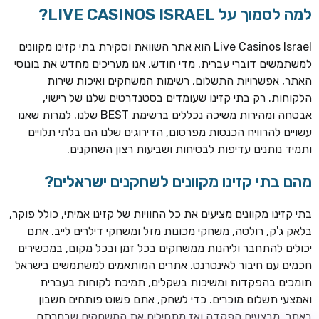
למה לסמוך על LIVE CASINOS ISRAEL?
Live Casinos Israel הוא אתר השוואת וסקירת בתי קזינו מקוונים
למשתמשים דוברי עברית. מדי חודש, אנו מעריכים מחדש את בונוסי
האתר, אפשרויות התשלום, רשימות המשחקים ואיכות שירות
הלקוחות. רק בתי קזינו שעומדים בסטנדרטים שלנו של רישוי,
אבטחה ומהירות משיכה נכללים ברשימת BEST שלנו. למרות שאנו
עשויים להרוויח הכנסות מפרסום, הדירוגים שלנו הם בלתי תלויים
ותמיד נותנים עדיפות לבטיחות ושביעות רצון השחקנים.
TSARS
חבילת קבלת פנים: בונוס 100% עד 300€ + 100 ספיני בונוס על
מהם בתי קזינו מקוונים לשחקנים ישראלים?
ההפקדה הראשונה
בתי קזינו מקוונים מציעים את כל החוויות של קזינו אמיתי, כולל פוקר,
CASOO
בלאק ג'ק, רולטה, משחקי מכונות מזל ומשחקי דילרים לייב. אתם
בונוס מתגלגל עד 2,000 ₪ + 200 ספינים חינם לשחקנים
יכולים להתחבר וליהנות ממשחקים בכל זמן ובכל מקום, במכשירים
חדשים
חכמים עם חיבור לאינטרנט. אתרים המותאמים למשתמשים בישראל
ROYSPINS
תומכים בהפקדות ומשיכות בשקלים, תמיכת לקוחות בעברית
חבילת קבלת פנים: עד 250% בונוס עד €2,000 + 200 ספינים
ואמצעי תשלום מוכרים. כדי לשחק, אתם פשוט פותחים חשבון
חינם על ההפקדות הראשונות
באתר, מבצעים הפקדה ואז מתחילים את המשחקים שבחרתם.