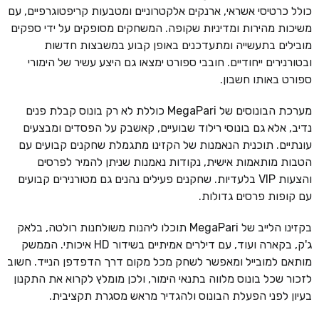
כולל כרטיסי אשראי, ארנקים אלקטרוניים ומטבעות קריפטוגרפיים, עם
משיכות מהירות ומדיניות שקופה. המשחקים מסופקים על ידי ספקים
מובילים בתעשייה ומתעדכנים באופן קבוע במשבצות חדשות
ובטורנירים ייחודיים. חובבי ספורט ימצאו גם היצע עשיר של הימורי
ספורט באותו חשבון.
מערכת הבונוסים של MegaPari כוללת לא רק בונוס קבלת פנים
נדיב, אלא גם בונוסי רילוד שבועיים, קאשבק על הפסדים ומבצעים
עונתיים. תוכנית הנאמנות של הקזינו מתגמלת שחקנים קבועים עם
הטבות מותאמות אישית, נקודות נאמנות שניתן להמיר לפרסים
והצעות VIP בלעדיות. שחקנים פעילים נהנים גם מטורנירים קבועים
עם קופות פרסים גדולות.
בקזינו הלייב של MegaPari תוכלו ליהנות משולחנות רולטה, בלאק
ג'ק, בקארה ועוד, עם דילרים אמיתיים בשידור HD איכותי. הממשק
מותאם למובייל ומאפשר לשחק מכל מקום דרך הדפדפן הנייד. חשוב
לזכור שכל בונוס מלווה בתנאי הימור, ולכן מומלץ לקרוא את התקנון
בעיון לפני הפעלת הבונוס ולהגדיר מראש מסגרת תקציבית.