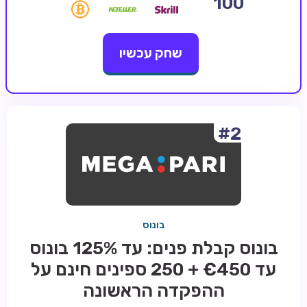
100
קזינו קריפטו
שחק עכשיו
קזינו PayPal
טורנירי קזינו
הימורי ספורט
אודות
#2
צור קשר
בלוג וחדשות
ביקורות
בונוס
חדשות
בונוס קבלת פנים: עד 125% בונוס
טיפים
עד €450 + 250 ספינים חינם על
מדריכים
ההפקדה הראשונה