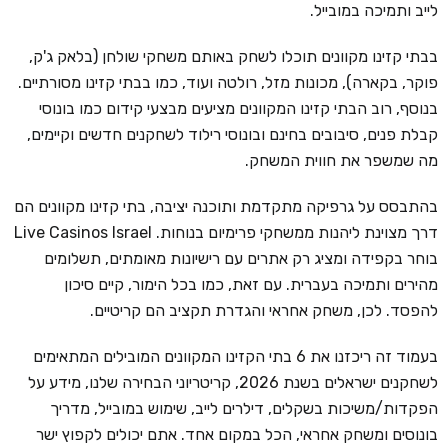
לייב ותמיכה במובייל.
בבתי קזינו מקוונים תוכלו לשחק באותם משחקי שולחן (בלאק ג'ק,
פוקר, בקארה), מכונות מזל, רולטה ועוד, כמו בבתי קזינו מסורתיים.
בנוסף, רוב הבתי קזינו המקוונים מציעים מבצעי קידום כמו בונוסי
קבלת פנים, סיבובים בחינם ובונוסי רילוד לשחקנים חדשים וקיימים,
מה שמשפר את חווית המשחק.
בהתבסס על גרפיקה מתקדמת ותוכנה יציבה, בתי קזינו מקוונים הם
דרך מצוינת ליהנות ממשחקי פרימיום בנוחות. Live Casinos Israel
בוחר בקפידה ומציג רק אתרים עם רישיונות מאומתים, תשלומים
מהירים ותמיכה בעברית. עם זאת, כמו בכל הימור, קיים סיכון
להפסד. לכן, משחק אחראי והגדרת תקציב הם קריטיים.
בעמוד זה ריכזנו את 6 בתי הקזינו המקוונים המובילים המתאימים
לשחקנים ישראלים בשנת 2026, קריטריוני הבחירה שלנו, מידע על
הפקדות/משיכות בשקלים, דילרים לייב, שימוש במובייל, מדריך
בונוסים ומשחק אחראי, הכל במקום אחד. אתם יכולים לקפוץ ישר