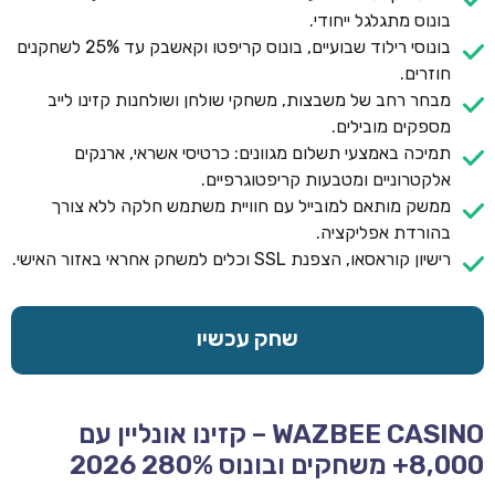
בונוס מתגלגל ייחודי.
בונוסי רילוד שבועיים, בונוס קריפטו וקאשבק עד 25% לשחקנים
חוזרים.
מבחר רחב של משבצות, משחקי שולחן ושולחנות קזינו לייב
מספקים מובילים.
תמיכה באמצעי תשלום מגוונים: כרטיסי אשראי, ארנקים
אלקטרוניים ומטבעות קריפטוגרפיים.
ממשק מותאם למובייל עם חוויית משתמש חלקה ללא צורך
בהורדת אפליקציה.
רישיון קוראסאו, הצפנת SSL וכלים למשחק אחראי באזור האישי.
שחק עכשיו
WAZBEE CASINO – קזינו אונליין עם
8,000+ משחקים ובונוס 280% 2026