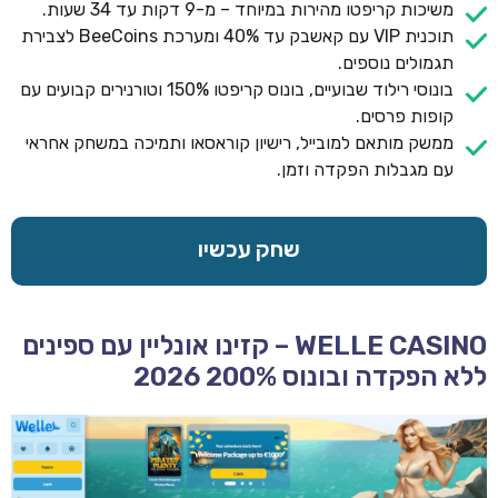
משיכות קריפטו מהירות במיוחד – מ-9 דקות עד 34 שעות.
תוכנית VIP עם קאשבק עד 40% ומערכת BeeCoins לצבירת
תגמולים נוספים.
בונוסי רילוד שבועיים, בונוס קריפטו 150% וטורנירים קבועים עם
קופות פרסים.
ממשק מותאם למובייל, רישיון קוראסאו ותמיכה במשחק אחראי
עם מגבלות הפקדה וזמן.
שחק עכשיו
WELLE CASINO – קזינו אונליין עם ספינים
ללא הפקדה ובונוס 200% 2026