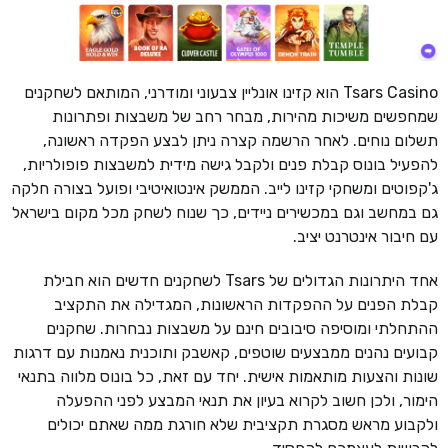
Tsars Casino הוא קזינו אונליין צבעוני ומודרני, המותאם לשחקנים
שמחפשים משיכות מהירות, מבחר רחב של משבצות ופתרונות
תשלום נוחים. לאחר הרשמה קצרה ניתן לבצע הפקדה ראשונה,
להפעיל בונוס קבלת פנים ולקבל גישה מידית למשבצות פופולריות,
ג'קפוטים ומשחקי קזינו לייב. הממשק אינטואיטיבי ופועל בצורה חלקה
גם במחשב וגם במכשירים ניידים, כך שנוח לשחק מכל מקום בישראל
עם חיבור אינטרנט יציב.
אחד היתרונות הגדולים של Tsars לשחקנים חדשים הוא חבילת
קבלת הפנים על ההפקדות הראשונות, המגדילה את התקציב
ההתחלתי ומוסיפה סיבובים חינם על משבצות נבחרות. שחקנים
קבועים נהנים ממבצעים שוטפים, קאשבק ותוכנית נאמנות עם דרגות
שונות והצעות מותאמות אישית. יחד עם זאת, כל בונוס מלווה בתנאי
הימור, ולכן חשוב לקרוא בעיון את תנאי המבצע לפני ההפעלה
ולקבוע מראש מסגרת תקציבית שלא חורגת ממה שאתם יכולים