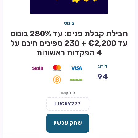
בונוס
חבילת קבלת פנים: עד 280% בונוס
עד €2,200 + 230 ספינים חינם על
4 הפקדות ראשונות
דירוג
94
קוד קופון
LUCKY777
שחק עכשיו