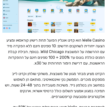
Welle Casino הוא קזינו אונליין הפועל תחת רישיון קוראסאו ומציע
הצעה ייחודית לשחקנים חדשים: 10 ספינים חינם ללא הפקדה מיד
עם ההרשמה על המשבצת Wild Chicago. בנוסף, חבילת קבלת
הפנים כוללת בונוס עד 200% + 100 ספינים חינם על ההפקדות
הראשונות, עם דרישת הימור תחרותית של x30.
הקזינו מציע מבחר מגוון של משבצות, משחקי שולחן וקזינו לייב
מספקים מוכרים. הממשק נקי ואינטואיטיבי, מותאם הן לשימוש
במחשב והן בטלפון נייד. משיכות מעובדות בתוך 24-48 שעות, ויש
תמיכה במגוון אמצעי תשלום כולל כרטיסי אשראי, ארנקים
אלקטרוניים ומטבעות קריפטוגרפיים.