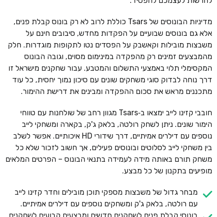
להרשות לעצמכם להפסיד.
מדיניות הבונוסים של Tsars כוללת לרוב לא רק בונוס קבלת פנים,
אלא גם בונוסים שבועיים על הפקדות מחדש, סיבובים חינם על
משבצות מובילות וקאשבק על הפסדים נטו לתקופות מוגדרות. חלק
מהמבצעים זמינים רק מהפקדה במינימום מסוים, וגובה הבונוס
המקסימלי תלוי באמצעי התשלום והמטבע. עבור שחקנים מישראל זו
דרך נוחה לבדוק סוגי משחקים שונים עם סיכון נמוך יחסית, כל עוד
מתכננים מראש את סכום ההפקדה ומבינים את דרישת ההימור.
חובבי קזינו לייב ימצאו ב‑Tsars מגוון רחב של שולחנות עם טווחי
הימור שונים. ניתן לשחק רולטה, בלאק ג'ק, בקארה ומשחקי לייב
נוספים עם דילרים אמיתיים, דרך שידורי HD איכותיים. אפשר לשלב
בין משחקי לייב לסלוטים ובונוסים פעילים, אך חשוב לזכור שלא כל
משחק תורם באותה מידה לעמידה בתנאי הבונוס – הפרטים המלאים
מופיעים בתקנון של כל מבצע.
מבחר גדול של משבצות מספקי תוכן מובילים וחדר קזינו לייב
עם רולטה, בלאק ג'ק ומשחקים נוספים עם דילרים אמיתיים.
בונוסי קבלת פנים לשחקנים חדשים ומבצעים קבועים לשחקנים