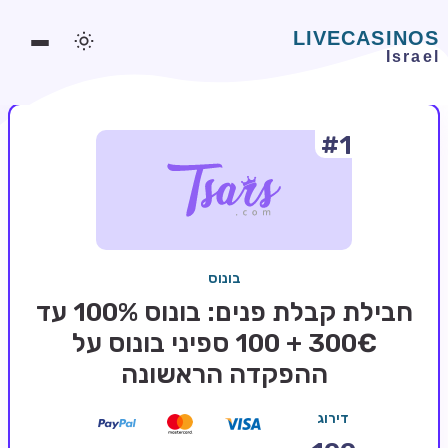
#1
משחקים אונליין
משחקים חינמיים
סלוטים אונליין
מדריכי קזינו
בונוס
מונדיאל 2026 הימורים
חבילת קבלת פנים: בונוס 100% עד
בלאקג'ק אונליין
300€ + 100 ספיני בונוס על
ההפקדה הראשונה
בקרה אונליין
וידאו פוקר
דירוג
בונוסים בקזינו אונליין