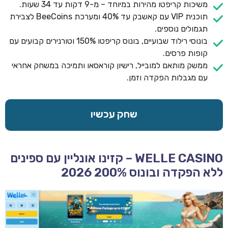
משיכות קריפטו מהירות במיוחד – מ-9 דקות עד 34 שעות.
תוכנית VIP עם קאשבק עד 40% ומערכת BeeCoins לצבירת
תגמולים נוספים.
בונוסי רילוד שבועיים, בונוס קריפטו 150% וטורנירים קבועים עם
קופות פרסים.
ממשק מותאם למובייל, רישיון קוראסאו ותמיכה במשחק אחראי
עם מגבלות הפקדה וזמן.
שחק עכשיו
WELLE CASINO – קזינו אונליין עם ספינים
ללא הפקדה ובונוס 200% 2026