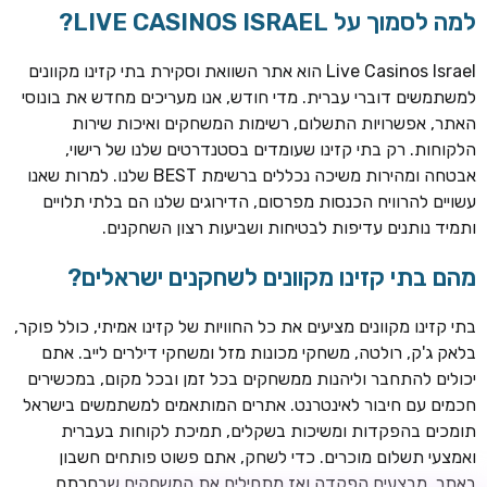
למה לסמוך על LIVE CASINOS ISRAEL?
Live Casinos Israel הוא אתר השוואת וסקירת בתי קזינו מקוונים
למשתמשים דוברי עברית. מדי חודש, אנו מעריכים מחדש את בונוסי
האתר, אפשרויות התשלום, רשימות המשחקים ואיכות שירות
הלקוחות. רק בתי קזינו שעומדים בסטנדרטים שלנו של רישוי,
אבטחה ומהירות משיכה נכללים ברשימת BEST שלנו. למרות שאנו
עשויים להרוויח הכנסות מפרסום, הדירוגים שלנו הם בלתי תלויים
ותמיד נותנים עדיפות לבטיחות ושביעות רצון השחקנים.
TSARS
חבילת קבלת פנים: בונוס 100% עד 300€ + 100 ספיני בונוס על
מהם בתי קזינו מקוונים לשחקנים ישראלים?
ההפקדה הראשונה
בתי קזינו מקוונים מציעים את כל החוויות של קזינו אמיתי, כולל פוקר,
CASOO
בלאק ג'ק, רולטה, משחקי מכונות מזל ומשחקי דילרים לייב. אתם
בונוס מתגלגל עד 2,000 ₪ + 200 ספינים חינם לשחקנים
יכולים להתחבר וליהנות ממשחקים בכל זמן ובכל מקום, במכשירים
חדשים
חכמים עם חיבור לאינטרנט. אתרים המותאמים למשתמשים בישראל
ROYSPINS
תומכים בהפקדות ומשיכות בשקלים, תמיכת לקוחות בעברית
חבילת קבלת פנים: עד 250% בונוס עד €2,000 + 200 ספינים
ואמצעי תשלום מוכרים. כדי לשחק, אתם פשוט פותחים חשבון
חינם על ההפקדות הראשונות
באתר, מבצעים הפקדה ואז מתחילים את המשחקים שבחרתם.