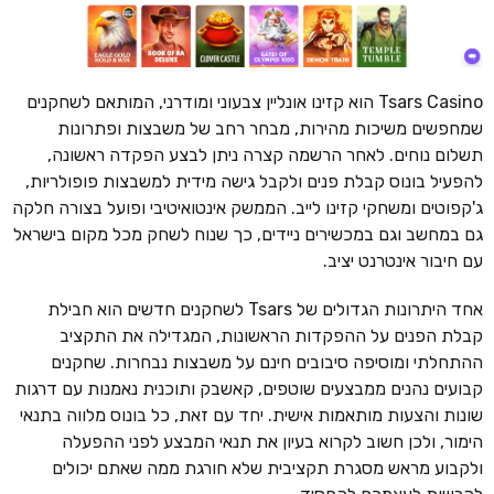
Tsars Casino הוא קזינו אונליין צבעוני ומודרני, המותאם לשחקנים
שמחפשים משיכות מהירות, מבחר רחב של משבצות ופתרונות
תשלום נוחים. לאחר הרשמה קצרה ניתן לבצע הפקדה ראשונה,
להפעיל בונוס קבלת פנים ולקבל גישה מידית למשבצות פופולריות,
ג'קפוטים ומשחקי קזינו לייב. הממשק אינטואיטיבי ופועל בצורה חלקה
גם במחשב וגם במכשירים ניידים, כך שנוח לשחק מכל מקום בישראל
עם חיבור אינטרנט יציב.
אחד היתרונות הגדולים של Tsars לשחקנים חדשים הוא חבילת
קבלת הפנים על ההפקדות הראשונות, המגדילה את התקציב
ההתחלתי ומוסיפה סיבובים חינם על משבצות נבחרות. שחקנים
קבועים נהנים ממבצעים שוטפים, קאשבק ותוכנית נאמנות עם דרגות
שונות והצעות מותאמות אישית. יחד עם זאת, כל בונוס מלווה בתנאי
הימור, ולכן חשוב לקרוא בעיון את תנאי המבצע לפני ההפעלה
ולקבוע מראש מסגרת תקציבית שלא חורגת ממה שאתם יכולים