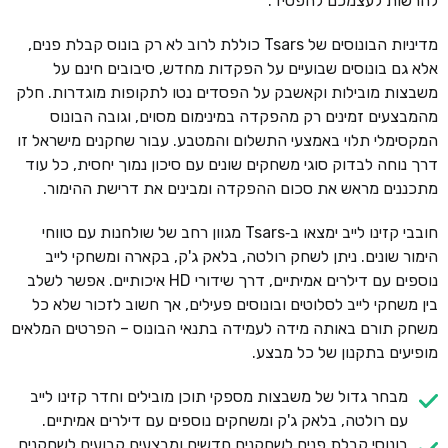
להרשות לעצמכם להפסיד.
מדיניות הבונוסים של Tsars כוללת לרוב לא רק בונוס קבלת פנים,
אלא גם בונוסים שבועיים על הפקדות מחדש, סיבובים חינם על
משבצות מובילות וקאשבק על הפסדים נטו לתקופות מוגדרות. חלק
מהמבצעים זמינים רק מהפקדה במינימום מסוים, וגובה הבונוס
המקסימלי תלוי באמצעי התשלום והמטבע. עבור שחקנים מישראל זו
דרך נוחה לבדוק סוגי משחקים שונים עם סיכון נמוך יחסית, כל עוד
מתכננים מראש את סכום ההפקדה ומבינים את דרישת ההימור.
חובבי קזינו לייב ימצאו ב‑Tsars מגוון רחב של שולחנות עם טווחי
הימור שונים. ניתן לשחק רולטה, בלאק ג'ק, בקארה ומשחקי לייב
נוספים עם דילרים אמיתיים, דרך שידורי HD איכותיים. אפשר לשלב
בין משחקי לייב לסלוטים ובונוסים פעילים, אך חשוב לזכור שלא כל
משחק תורם באותה מידה לעמידה בתנאי הבונוס – הפרטים המלאים
מופיעים בתקנון של כל מבצע.
מבחר גדול של משבצות מספקי תוכן מובילים וחדר קזינו לייב
עם רולטה, בלאק ג'ק ומשחקים נוספים עם דילרים אמיתיים.
בונוסי קבלת פנים לשחקנים חדשים ומבצעים קבועים לשחקנים