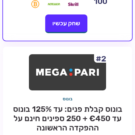
100
קזינו קריפטו
שחק עכשיו
קזינו PayPal
טורנירי קזינו
הימורי ספורט
אודות
#2
צור קשר
בלוג וחדשות
ביקורות
בונוס
חדשות
בונוס קבלת פנים: עד 125% בונוס
טיפים
עד €450 + 250 ספינים חינם על
מדריכים
ההפקדה הראשונה