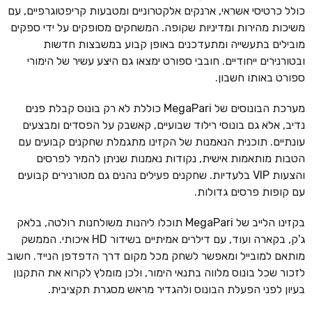
כולל כרטיסי אשראי, ארנקים אלקטרוניים ומטבעות קריפטוגרפיים, עם
משיכות מהירות ומדיניות שקופה. המשחקים מסופקים על ידי ספקים
מובילים בתעשייה ומתעדכנים באופן קבוע במשבצות חדשות
ובטורנירים ייחודיים. חובבי ספורט ימצאו גם היצע עשיר של הימורי
ספורט באותו חשבון.
מערכת הבונוסים של MegaPari כוללת לא רק בונוס קבלת פנים
נדיב, אלא גם בונוסי רילוד שבועיים, קאשבק על הפסדים ומבצעים
עונתיים. תוכנית הנאמנות של הקזינו מתגמלת שחקנים קבועים עם
הטבות מותאמות אישית, נקודות נאמנות שניתן להמיר לפרסים
והצעות VIP בלעדיות. שחקנים פעילים נהנים גם מטורנירים קבועים
עם קופות פרסים גדולות.
בקזינו הלייב של MegaPari תוכלו ליהנות משולחנות רולטה, בלאק
ג'ק, בקארה ועוד, עם דילרים אמיתיים בשידור HD איכותי. הממשק
מותאם למובייל ומאפשר לשחק מכל מקום דרך הדפדפן הנייד. חשוב
לזכור שכל בונוס מלווה בתנאי הימור, ולכן מומלץ לקרוא את התקנון
בעיון לפני הפעלת הבונוס ולהגדיר מראש מסגרת תקציבית.