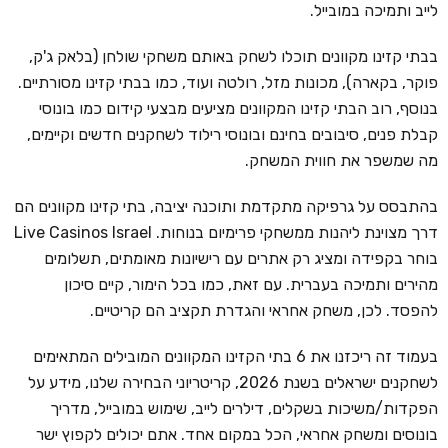
לייב ותמיכה במובייל.
בבתי קזינו מקוונים תוכלו לשחק באותם משחקי שולחן (בלאק ג'ק,
פוקר, בקארה), מכונות מזל, רולטה ועוד, כמו בבתי קזינו מסורתיים.
בנוסף, רוב הבתי קזינו המקוונים מציעים מבצעי קידום כמו בונוסי
קבלת פנים, סיבובים בחינם ובונוסי רילוד לשחקנים חדשים וקיימים,
מה שמשפר את חווית המשחק.
בהתבסס על גרפיקה מתקדמת ותוכנה יציבה, בתי קזינו מקוונים הם
דרך מצוינת ליהנות ממשחקי פרימיום בנוחות. Live Casinos Israel
בוחר בקפידה ומציג רק אתרים עם רישיונות מאומתים, תשלומים
מהירים ותמיכה בעברית. עם זאת, כמו בכל הימור, קיים סיכון
להפסד. לכן, משחק אחראי והגדרת תקציב הם קריטיים.
בעמוד זה ריכזנו את 6 בתי הקזינו המקוונים המובילים המתאימים
לשחקנים ישראלים בשנת 2026, קריטריוני הבחירה שלנו, מידע על
הפקדות/משיכות בשקלים, דילרים לייב, שימוש במובייל, מדריך
בונוסים ומשחק אחראי, הכל במקום אחד. אתם יכולים לקפוץ ישר