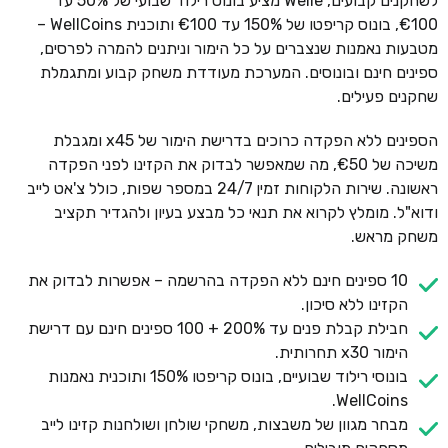
לשחקנים קבועים, Welle מציע בונוס רילוד שבועי של 50% עד
€100, בונוס קריפטו של 150% עד €100 ותוכנית WellCoins –
מטבעות נאמנות שנצברים על כל הימור וניתנים להמרה לפרסים,
ספינים חינם ובונוסים. המערכת מעודדת משחק קבוע ומתגמלת
שחקנים פעילים.
הספינים ללא הפקדה כרוכים בדרישת הימור של x45 ומגבלת
משיכה של €50, מה שמאפשר לבדוק את הקזינו לפני הפקדה
ראשונה. שירות הלקוחות זמין 24/7 במספר שפות, כולל צ'אט לייב
ודוא"ל. מומלץ לקרוא את תנאי כל מבצע בעיון ולהגדיר תקציב
משחק מראש.
10 ספינים חינם ללא הפקדה בהרשמה – אפשרות לבדוק את
הקזינו ללא סיכון.
חבילת קבלת פנים עד 200% + 100 ספינים חינם עם דרישת
הימור x30 תחרותית.
בונוסי רילוד שבועיים, בונוס קריפטו 150% ותוכנית נאמנות
WellCoins.
מבחר מגוון של משבצות, משחקי שולחן ושולחנות קזינו לייב