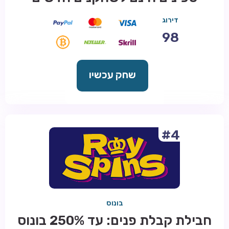
דירוג
98
שחק עכשיו
#4
בונוס
חבילת קבלת פנים: עד 250% בונוס