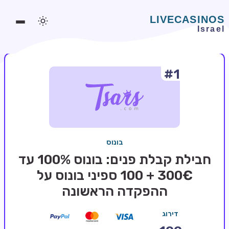
#1
משחקים אונליין
משחקים חינמיים
סלוטים אונליין
מדריכי קזינו
בונוס
מונדיאל 2026 הימורים
חבילת קבלת פנים: בונוס 100% עד
בלאקג'ק אונליין
300€ + 100 ספיני בונוס על
ההפקדה הראשונה
בקרה אונליין
וידאו פוקר
דירוג
בונוסים בקזינו אונליין