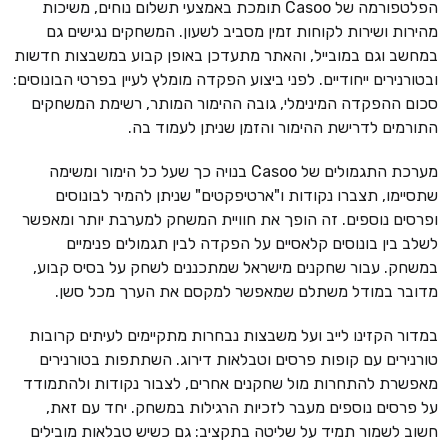
הפלטפורמה של Casoo תומכת באמצעי תשלום נוחים, משיכות
מהירות ושירות לקוחות זמין מסביב לשעון. המשחקים נגישים גם
במחשב וגם במובייל, והאתר מתעדכן באופן קבוע במשבצות חדשות
ובטורנירים ייחודיים. לפני ביצוע הפקדה מומלץ לעיין בפרטי הבונוסים:
סכום ההפקדה המינימלי, גובה ההימור המותר, רשימת המשחקים
התורמים לדרישת ההימור והזמן שניתן לעמוד בה.
מערכת התגמולים של Casoo בנויה כך שעל כל הימור ומשימה
שתסיימו, תצברו נקודות ו"ארטיפקטים" שניתן להמיר לבונוסים
ופרסים נוספים. זה הופך את חוויית המשחק למערבת יותר ומאפשר
לשלב בין בונוסים קלאסיים על הפקדה לבין תגמולים פנימיים
במשחק. עבור שחקנים מישראל שמתכננים לשחק על בסיס קבוע,
מדובר במודל משתלם שמאפשר למקסם את הערך מכל סשן.
במדור הקזינו לייב ועל משבצות נבחרות מתקיימים לעיתים קרובות
טורנירים עם קופות פרסים וטבלאות דירוג. השתתפות בטורנירים
מאפשרת להתחרות מול שחקנים אחרים, לצבור נקודות ולהתמודד
על פרסים נוספים מעבר לזכיות הרגילות במשחק. יחד עם זאת,
חשוב לשמור תמיד על שליטה בתקציב: גם כשיש טבלאות מובילים