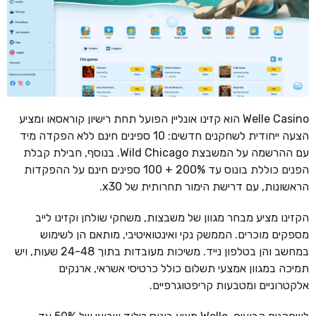
Welle Casino הוא קזינו אונליין הפועל תחת רישיון קוראסאו ומציע
הצעה ייחודית לשחקנים חדשים: 10 ספינים חינם ללא הפקדה מיד
עם ההרשמה על המשבצת Wild Chicago. בנוסף, חבילת קבלת
הפנים כוללת בונוס עד 200% + 100 ספינים חינם על ההפקדות
הראשונות, עם דרישת הימור תחרותית של x30.
הקזינו מציע מבחר מגוון של משבצות, משחקי שולחן וקזינו לייב
מספקים מוכרים. הממשק נקי ואינטואיטיבי, מותאם הן לשימוש
במחשב והן בטלפון נייד. משיכות מעובדות בתוך 24-48 שעות, ויש
תמיכה במגוון אמצעי תשלום כולל כרטיסי אשראי, ארנקים
אלקטרוניים ומטבעות קריפטוגרפיים.