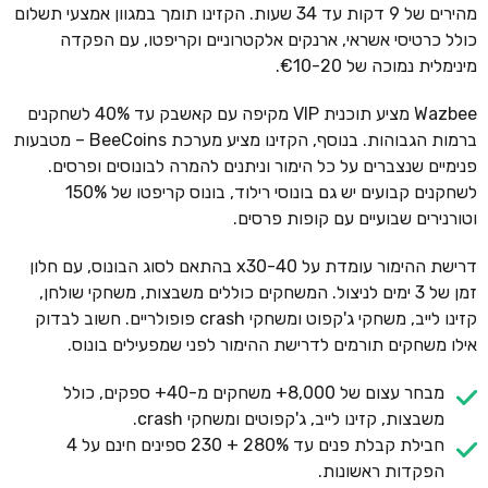
מהירים של 9 דקות עד 34 שעות. הקזינו תומך במגוון אמצעי תשלום
כולל כרטיסי אשראי, ארנקים אלקטרוניים וקריפטו, עם הפקדה
מינימלית נמוכה של €10-20.
Wazbee מציע תוכנית VIP מקיפה עם קאשבק עד 40% לשחקנים
ברמות הגבוהות. בנוסף, הקזינו מציע מערכת BeeCoins – מטבעות
פנימיים שנצברים על כל הימור וניתנים להמרה לבונוסים ופרסים.
לשחקנים קבועים יש גם בונוסי רילוד, בונוס קריפטו של 150%
וטורנירים שבועיים עם קופות פרסים.
דרישת ההימור עומדת על x30-40 בהתאם לסוג הבונוס, עם חלון
זמן של 3 ימים לניצול. המשחקים כוללים משבצות, משחקי שולחן,
קזינו לייב, משחקי ג'קפוט ומשחקי crash פופולריים. חשוב לבדוק
אילו משחקים תורמים לדרישת ההימור לפני שמפעילים בונוס.
מבחר עצום של 8,000+ משחקים מ-40+ ספקים, כולל
משבצות, קזינו לייב, ג'קפוטים ומשחקי crash.
חבילת קבלת פנים עד 280% + 230 ספינים חינם על 4
הפקדות ראשונות.