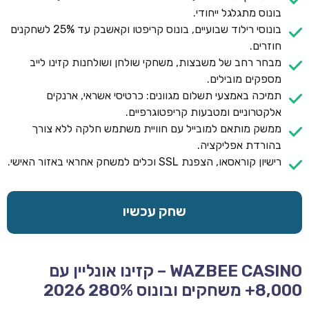
בונוס מתגלגל ייחודי.
בונוסי רילוד שבועיים, בונוס קריפטו וקאשבק עד 25% לשחקנים
חוזרים.
מבחר רחב של משבצות, משחקי שולחן ושולחנות קזינו לייב
מספקים מובילים.
תמיכה באמצעי תשלום מגוונים: כרטיסי אשראי, ארנקים
אלקטרוניים ומטבעות קריפטוגרפיים.
ממשק מותאם למובייל עם חוויית משתמש חלקה ללא צורך
בהורדת אפליקציה.
רישיון קוראסאו, הצפנת SSL וכלים למשחק אחראי באזור האישי.
שחק עכשיו
WAZBEE CASINO – קזינו אונליין עם
8,000+ משחקים ובונוס 280% 2026