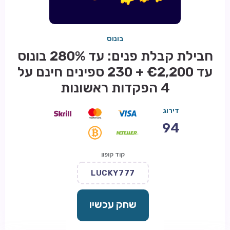
בונוס
חבילת קבלת פנים: עד 280% בונוס
עד €2,200 + 230 ספינים חינם על
4 הפקדות ראשונות
דירוג
94
קוד קופון
LUCKY777
שחק עכשיו