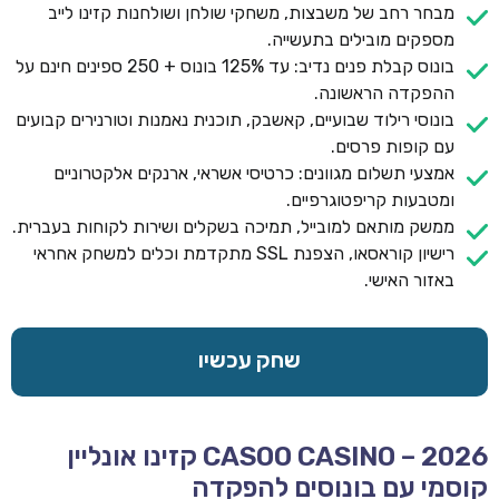
מבחר רחב של משבצות, משחקי שולחן ושולחנות קזינו לייב
מספקים מובילים בתעשייה.
בונוס קבלת פנים נדיב: עד 125% בונוס + 250 ספינים חינם על
ההפקדה הראשונה.
בונוסי רילוד שבועיים, קאשבק, תוכנית נאמנות וטורנירים קבועים
עם קופות פרסים.
אמצעי תשלום מגוונים: כרטיסי אשראי, ארנקים אלקטרוניים
ומטבעות קריפטוגרפיים.
ממשק מותאם למובייל, תמיכה בשקלים ושירות לקוחות בעברית.
רישיון קוראסאו, הצפנת SSL מתקדמת וכלים למשחק אחראי
באזור האישי.
שחק עכשיו
CASOO CASINO – 2026 קזינו אונליין
קוסמי עם בונוסים להפקדה