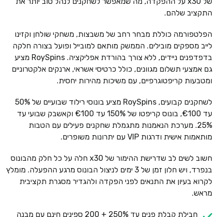
של x30 על ההפקדה, מה שמאפשר לשחקנים לנהל טוב יותר את
התקציב שלהם.
הפלטפורמה כוללת מבחר רחב של משבצות, משחקי שולחן וקזינו
לייב מספקים מובילים. הממשק מותאם למובייל ופועל בצורה חלקה
בדפדפנים ניידים, ללא צורך בהורדת אפליקציה. RoySpins מציע
גם אמצעי תשלום מגוונים, כולל כרטיסי אשראי, ארנקים אלקטרוניים
ומטבעות קריפטוגרפיים, עם משיכות מהירות יחסית.
לשחקנים קבועים, RoySpins מציע בונוסי רילוד שבועיים של 50%
עד €100, בונוס קריפטו של 150% עד €100 וקאשבק שבועי עד
25%. מערכת הנאמנות מתגמלת שחקנים פעילים עם הטבות
מותאמות אישית ודרגות VIP עם יתרונות משופרים.
חשוב לשים לב שדרישת ההימור של x30 חלה על כל חלק מהבונוס
בנפרד, ויש חלון זמן של 3 ימים לניצול הבונוס מרגע ההפעלה. מומלץ
לקרוא בעיון את התנאים לפני הפקדה ולהגדיר מסגרת תקציבית
מראש.
חבילת קבלת פנים עד 250% + 200 ספינים חינם עם מבנה