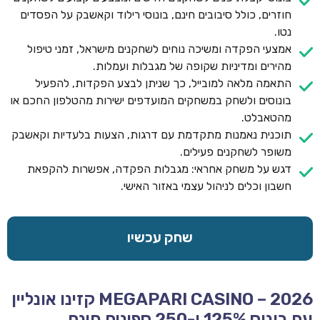
חוזרים, כולל סיבובים חינם, בונוסי רילוד וקאשבק על הפסדים
נטו.
אמצעי הפקדה ומשיכה נוחים לשחקנים מישראל, זמני טיפול
מהירים ומדיניות שקופה של מגבלות ועמלות.
התאמה מלאה למובייל, כך שניתן לבצע הפקדות, להפעיל
בונוסים ולשחק במשחקים המועדפים ישירות מהטלפון החכם או
מהטאבלט.
תוכנית נאמנות מתקדמת עם דרגות, הצעות בלעדיות וקאשבק
משופר לשחקנים פעילים.
דגש על משחק אחראי: מגבלות הפקדה, אפשרות להקפאת
חשבון וכלים לניהול עצמי באזור האישי.
שחק עכשיו
MEGAPARI CASINO – 2026 קזינו אונליין
עם בונוס 125% ו-250 ספינים חינם