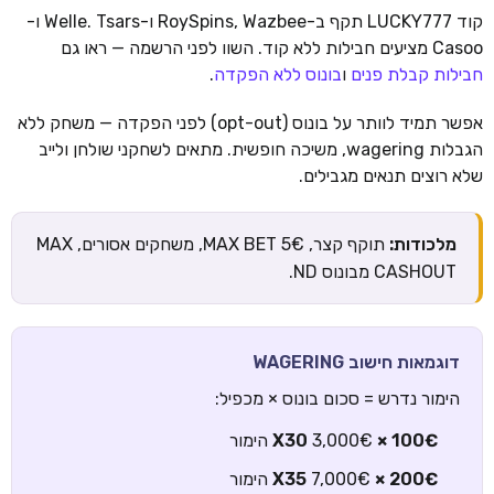
קוד LUCKY777 תקף ב-RoySpins, Wazbee ו-Welle. Tsars ו-
Casoo מציעים חבילות ללא קוד. השוו לפני הרשמה — ראו גם
חבילות קבלת פנים
ו
בונוס ללא הפקדה
.
אפשר תמיד לוותר על בונוס (opt-out) לפני הפקדה — משחק ללא
הגבלות wagering, משיכה חופשית. מתאים לשחקני שולחן ולייב
שלא רוצים תנאים מגבילים.
מלכודות:
תוקף קצר, MAX BET 5€, משחקים אסורים, MAX
CASHOUT מבונוס ND.
דוגמאות חישוב WAGERING
הימור נדרש = סכום בונוס × מכפיל:
100€ × X30
3,000€ הימור
200€ × X35
7,000€ הימור