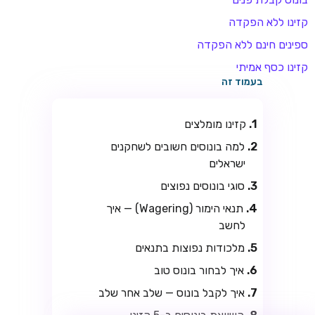
קזינו ללא הפקדה
ספינים חינם ללא הפקדה
קזינו כסף אמיתי
בעמוד זה
קזינו מומלצים
למה בונוסים חשובים לשחקנים
TSARS
ישראלים
חבילת קבלת פנים: בונוס 100% עד 300€ + 100 ספיני בונוס על
סוגי בונוסים נפוצים
ההפקדה הראשונה
תנאי הימור (Wagering) — איך
CASOO
לחשב
בונוס מתגלגל עד 2,000 ₪ + 200 ספינים חינם לשחקנים
חדשים
מלכודות נפוצות בתנאים
איך לבחור בונוס טוב
ROYSPINS
חבילת קבלת פנים: עד 250% בונוס עד €2,000 + 200 ספינים
איך לקבל בונוס — שלב אחר שלב
חינם על ההפקדות הראשונות