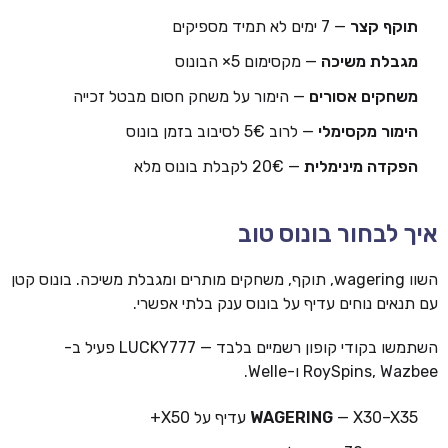
תוקף קצר
— 7 ימים לא תמיד מספיקים
מגבלת משיכה
— מקסימום 5× הבונוס
משחקים אסורים
— הימור על משחק חסום מבטל זכייה
הימור מקסימלי
— לרוב 5€ לסיבוב בזמן בונוס
הפקדה מינימלית
— 20€ לקבלת בונוס מלא
איך לבחור בונוס טוב
השוו wagering, תוקף, משחקים מותרים ומגבלת משיכה. בונוס קטן
עם תנאים נוחים עדיף על בונוס ענק בלתי אפשרי.
השתמשו בקודי קופון רשמיים בלבד — LUCKY777 פעיל ב-
RoySpins, Wazbee ו-Welle.
— X30–X35 עדיף על X50+
WAGERING