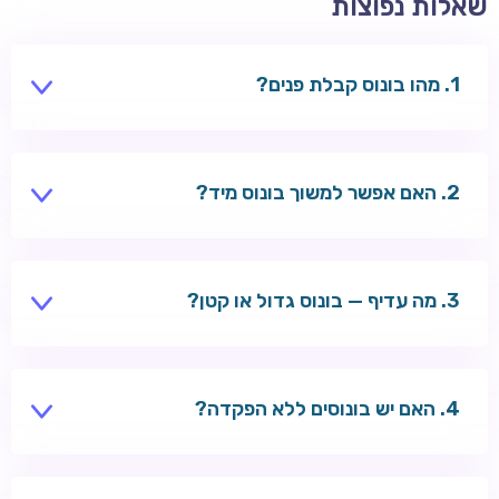
שאלות נפוצות
מהו בונוס קבלת פנים?
חבילה לשחקנים חדשים — בדרך כלל בונוס הפקדה +
ספינים על ההפקדה הראשונה.
האם אפשר למשוך בונוס מיד?
לא — יש לעמוד בדרישות ההימור לפני משיכת כספי בונוס.
מה עדיף — בונוס גדול או קטן?
תלוי בתנאים. בונוס עם wagering נמוך ותוקף ארוך עדיף
לרוב.
האם יש בונוסים ללא הפקדה?
כן — Welle מציע 10 ספינים ללא הפקדה. חפשו גם בעמוד
קזינו ללא הפקדה.