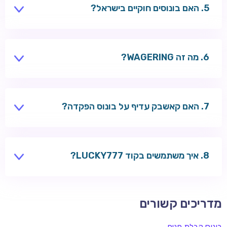
האם בונוסים חוקיים בישראל?
בונוסים מוצעים על ידי קזינו בינלאומיים — בדקו את החוקים
והתנאים לפני ההרשמה.
מה זה WAGERING?
דרישת הימור — כמה פעמים צריך להמר את סכום הבונוס
לפני משיכה.
האם קאשבק עדיף על בונוס הפקדה?
לשחקנים פעילים — לפעמים כן. ללא הפקדה ראשונה —
בונוס הפקדה.
איך משתמשים בקוד LUCKY777?
הזינו בקופה לפני ההפקדה ב-RoySpins, Wazbee או
Welle.
מדריכים קשורים
בונוס קבלת פנים