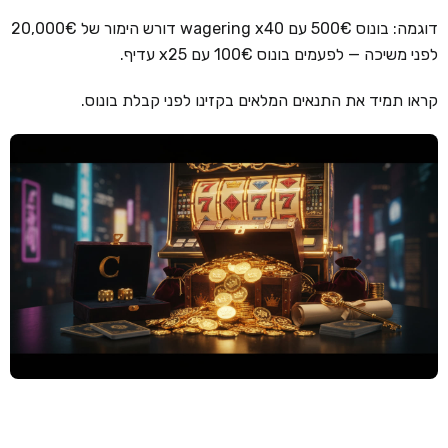
דוגמה: בונוס 500€ עם wagering x40 דורש הימור של 20,000€
קזינו קריפטו
לפני משיכה — לפעמים בונוס 100€ עם x25 עדיף.
קזינו PayPal
קראו תמיד את התנאים המלאים בקזינו לפני קבלת בונוס.
טורנירי קזינו
הימורי ספורט
אודות
צור קשר
בלוג וחדשות
ביקורות
חדשות
טיפים
מדריכים