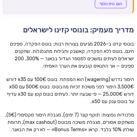
הצג טיפ נוסף
מדריך מעמיק: בונוסי קזינו לישראלים
בונוסי קזינו ב-2026 מגיעים בצורות רבות: בונוס הפקדה, ספינים
חינם, בונוס ללא הפקדה, קאשבק וחבילות מתגלגלות. שחקנים
ישראלים לעיתים נמשכים למספר הגדול בבאנר — 300%, 200
ספינים — אך התנאים קובעים את הערך האמיתי.
הימור נדרש (wagering) הוא המפתח: בונוס 100€ עם x35 דורש
3,500€ הימור לפני משיכת זכיות מהבונוס. בונוס 500€ עם x50
דורש 25,000€ — פי שבעה יותר. לעיתים בונוס קטן עם x30 עדיף
על בונוס ענק עם x50.
מלכודות נפוצות: תוקף קצר (7 ימים), מגבלת הימור מקסימלי (5€),
משחקים אסורים, מגבלת משיכה מבונוס (max cashout), תרומת
שולחן 10% בלבד. קראו «Bonus Terms» — לא רק את הבאנר.