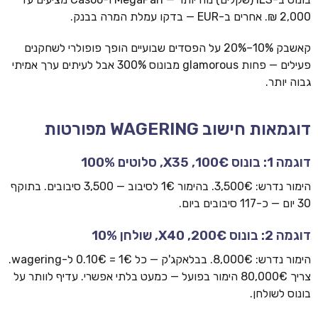
2,000 ₪. אחרים ב-EUR — בדקו עמלת המרה בבנק.
קאשבק 10%–20% על הפסדים שבועיים הופך פופולרי לשחקנים
פעילים — פחות glamorous מבונוס 300% אבל לעיתים ערך אמיתי
גבוה יותר.
דוגמאות חישוב WAGERING מפורטות
דוגמה 1: בונוס 100€, X35, סלוטים 100%
הימור נדרש: 3,500€. בהימור 1€ לסיבוב — 3,500 סיבובים. בתוקף
30 יום — כ-117 סיבובים ביום.
דוגמה 2: בונוס 200€, X40, שולחן 10%
הימור נדרש: 8,000€. בבלאקג'ק — כל 1€ = 0.10€ ל-wagering.
צריך 80,000€ הימור בפועל — כמעט בלתי אפשרי. עדיף לוותר על
בונוס לשולחן.