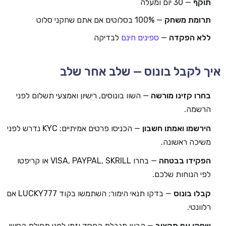
תוקף
— 30 יום ומעלה
תרומת משחק
— 100% בסלוטים אם אתם שחקני סלוט
ללא הפקדה
—
ספינים חינם
לבדיקה
איך לקבל בונוס — שלב אחר שלב
בחרו קזינו מורשה
— השוו בונוסים, רישיון ואמצעי תשלום לפני
הרשמה.
הירשמו ואמתו חשבון
— הכניסו פרטים אמיתיים; KYC נדרש לפני
משיכה ראשונה.
הפקידו בבטחה
— בחרו VISA, PAYPAL, SKRILL או קריפטו
לפי הנוחות שלכם.
קבלו בונוס
— בדקו תנאי הימור; השתמשו בקוד LUCKY777 אם
רלוונטי.
שחקו עם תקציב
— קבעו מגבלת הפסד וזמן לפני תחילת הסשן