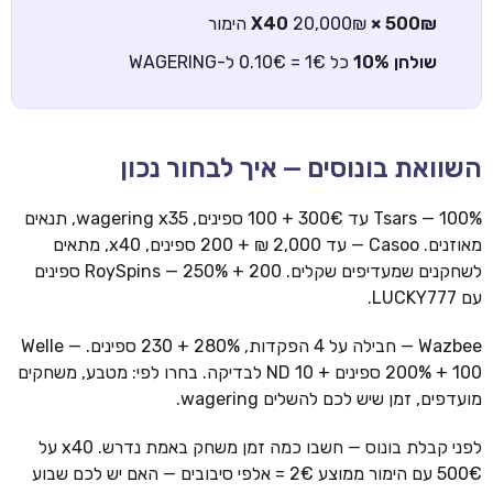
500₪ × X40
20,000₪ הימור
שולחן 10%
כל 1€ = 0.10€ ל-WAGERING
השוואת בונוסים — איך לבחור נכון
Tsars — 100% עד 300€ + 100 ספינים, wagering x35, תנאים
מאוזנים. Casoo — עד 2,000 ₪ + 200 ספינים, x40, מתאים
לשחקנים שמעדיפים שקלים. RoySpins — 250% + 200 ספינים
עם LUCKY777.
Wazbee — חבילה על 4 הפקדות, 280% + 230 ספינים. Welle —
200% + 100 ספינים + 10 ND לבדיקה. בחרו לפי: מטבע, משחקים
מועדפים, זמן שיש לכם להשלים wagering.
לפני קבלת בונוס — חשבו כמה זמן משחק באמת נדרש. x40 על
500€ עם הימור ממוצע 2€ = אלפי סיבובים — האם יש לכם שבוע