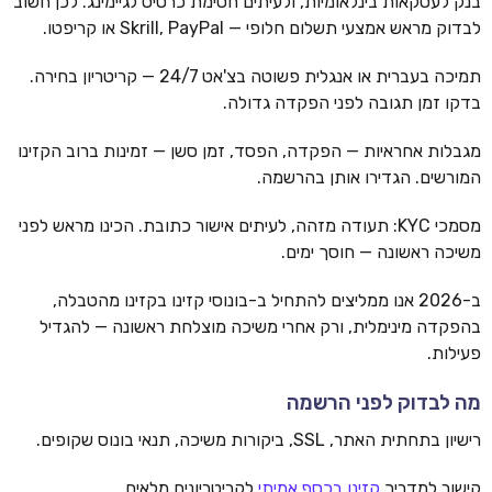
בנק לעסקאות בינלאומיות, ולעיתים חסימת כרטיס לגיימינג. לכן חשוב
לבדוק מראש אמצעי תשלום חלופי — Skrill, PayPal או קריפטו.
תמיכה בעברית או אנגלית פשוטה בצ'אט 24/7 — קריטריון בחירה.
בדקו זמן תגובה לפני הפקדה גדולה.
מגבלות אחראיות — הפקדה, הפסד, זמן סשן — זמינות ברוב הקזינו
המורשים. הגדירו אותן בהרשמה.
מסמכי KYC: תעודה מזהה, לעיתים אישור כתובת. הכינו מראש לפני
משיכה ראשונה — חוסך ימים.
ב-2026 אנו ממליצים להתחיל ב-בונוסי קזינו בקזינו מהטבלה,
בהפקדה מינימלית, ורק אחרי משיכה מוצלחת ראשונה — להגדיל
פעילות.
מה לבדוק לפני הרשמה
רישיון בתחתית האתר, SSL, ביקורות משיכה, תנאי בונוס שקופים.
קישור למדריך
קזינו בכסף אמיתי
לקריטריונים מלאים.