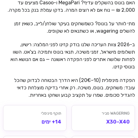
האם בונוס בהשקלים עדיף? MegaPari ו-Casoo מציעים עד
2,000 ₪ — נוח אם לא רוצים המרה. בדקו עמלת בנק בכל מקרה.
מתי לוותר על בונוס? כשמשחקים בעיקר שולחן/לייב, כשאין זמן
להשלים wagering, או כשתנאים לא שקופים.
ב-2026 צוות העריכה שלנו בודק קזינו לפני המלצה: רישיון,
תשלומים מישראל, זמני משיכה, תנאי בונוס ותמיכה בצ'אט. השוו
לפחות שלושה אתרים לפני הפקדה ראשונה — גם אם הנושא הוא
בונוסי קזינו.
הפקדה מינימלית (10–20€) היא הדרך הבטוחה לבדוק שהכל
עובד: משחקים, בונוס, משיכה. רק אחרי בדיקה מוצלחת כדאי
להגדיל סכומים. שמרו על תקציב קבוע ושחקו באחריות.
WAGERING סביר
תוקף מינימלי
X30–X40
14+ ימים