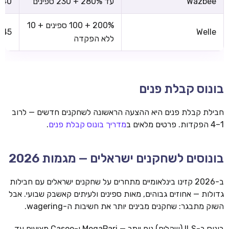
Wazbee
עד 280% + 230 ספינים
x40
200% + 100 ספינים + 10
x45
Welle
ללא הפקדה
בונוס קבלת פנים
חבילת קבלת פנים היא ההצעה הראשונה לשחקנים חדשים — לרוב
1–4 הפקדות. פרטים מלאים ב
מדריך בונוס קבלת פנים
.
בונוסים לשחקנים ישראלים — מגמות 2026
ב-2026 קזינו בינלאומיים מתחרים על שחקנים ישראלים עם חבילות
גדולות — אחוזים גבוהים, מאות ספינים ולעיתים קאשבק שבועי. אבל
השוק מתבגר: שחקנים מבינים יותר את חשיבות ה-wagering.
בונוס ב-ILS (שקלים) נוח יותר — MegaPari ו-Casoo מציעים עד