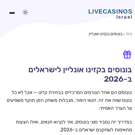
בית
בונוסים בקזינו אונליין
משחקים אונליין
משחקים חינמיים
סלוטים אונליין
בונוסים בקזינו אונליין לישראלים
ב-2026
מדריכי קזינו
מונדיאל 2026 הימורים
בונוסים הם אחד הגורמים המרכזיים בבחירת קזינו — אבל לא כל
בונוס שווה את זה. תנאי הימור, מגבלות משחק וזמן תוקף משפיעים
בלאקג'ק אונליין
על הערך האמיתי.
בקרה אונליין
במדריך זה נסביר סוגי בונוסים, איך לקרוא תנאים, ואילו הצעות
וידאו פוקר
מתאימות לשחקנים ישראלים ב-2026.
בונוסים בקזינו אונליין