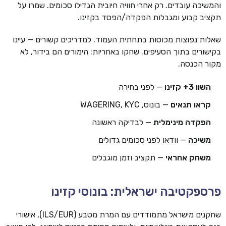
והמשיכה עובדים. רק אחרי חוויה חיובית הגדילו סכומים. שמרו על
תקציב קבוע ומגבלות הפקדה/הפסד בקזינו.
שאלות נפוצות מכוסות בתחתית העמוד. למדריכים קשורים — עיינו
בקישורים בתוך הסעיפים. שחקו באחריות: הימורים הם בידור, לא
מקור הכנסה.
השוו 3+ קזינו
— לפני בחירה
קראו תנאים
— בונוס, WAGERING, KYC
הפקדה מינימלית
— לבדיקה ראשונה
משיכה
— וודאו לפני סכומים גדולים
משחק אחראי
— תקציב וזמן מוגבלים
פרספקטיבה ישראלית: בונוסי קזינו
שחקנים מישראל מתמודדים עם המרת מטבע (ILS/EUR), אישורי