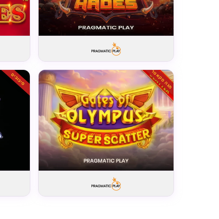
מגה סקאטר
סיבובים