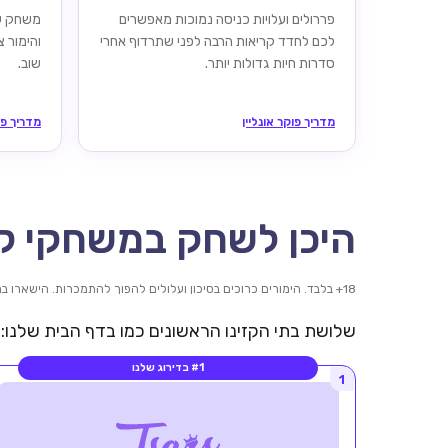
פררולים ועלויות כניסה נמוכות מאפשרים
משחק שו
לכם לחדד קריאות הרבה לפני שתרדוף אחרי
והימור 
סדרות חיות גדולות יותר.
שוב.
מדריך פוקר אונליין
מדריך פו
היכן לשחק במשחקי קז
18+ בלבד. הימורים כרוכים בסיכון ועלולים להפוך להתמכרות. הישארו במסגרת היכולות שלכם. כל מותג קובע את חוקי הבונוס שלו.
שלושת בתי הקזינו הראשונים כמו בדף הבית שלנו: א
#1 בדירוג שלנו
1