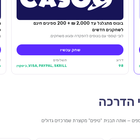
בונוס מתגלגל עד 2,000 ₪ + 200 ספינים חינם
לשחקנים חדשים
ס
לובי קוסמי עם בונוסים להפקדה ומגוון משחקים.
בונוס
שחק עכשיו
דירוג
תשלומים
ד
98
VISA, PAYPAL, SKRILL, ביטקוין
6
 הדרכה
כספים — אותה תבנית "טיפים" מקוצרת שמרכזים גדולים