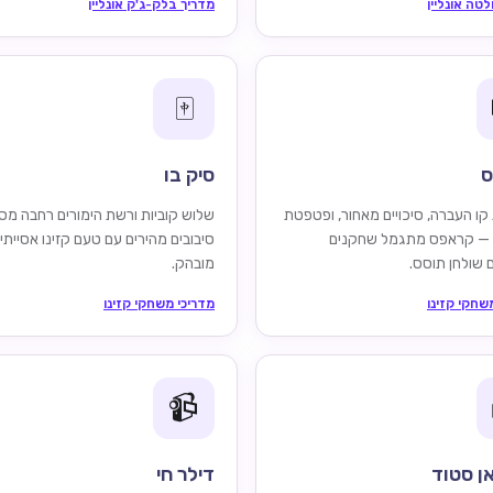
לטה אונליין
מדריך בלק-ג'ק אונליין
🀄
ס
סיק בו
 קו העברה, סיכויים מאחור, ופטפטת
שלוש קוביות ורשת הימורים רחבה מס
 — קראפס מתגמל שחקנים
סיבובים מהירים עם טעם קזינו אסייתי
 שולחן תוסס.
מובהק.
שחקי קזינו
מדריכי משחקי קזינו
📹
ן סטוד
דילר חי