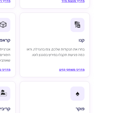
מדריך מכונות מזל
מדריך רו
🎲
🔢
קנו
קראפ
בחרו את הנקודות שלכם, צפו בהגרלה, וראו
אנרגיית
כמה פגיעות תקבלו במירוץ בסגנון לוטו.
הימורים
שאוהבים
מדריכי משחקי קזינו
מדריכי מ
🏝️
♠️
פוקר
קריביא