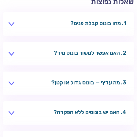
שאלות נפוצות
מהו בונוס קבלת פנים?
חבילה לשחקנים חדשים — בדרך כלל בונוס הפקדה +
ספינים על ההפקדה הראשונה.
האם אפשר למשוך בונוס מיד?
לא — יש לעמוד בדרישות ההימור לפני משיכת כספי בונוס.
מה עדיף — בונוס גדול או קטן?
תלוי בתנאים. בונוס עם wagering נמוך ותוקף ארוך עדיף
לרוב.
האם יש בונוסים ללא הפקדה?
כן — Welle מציע 10 ספינים ללא הפקדה. חפשו גם בעמוד
קזינו ללא הפקדה.