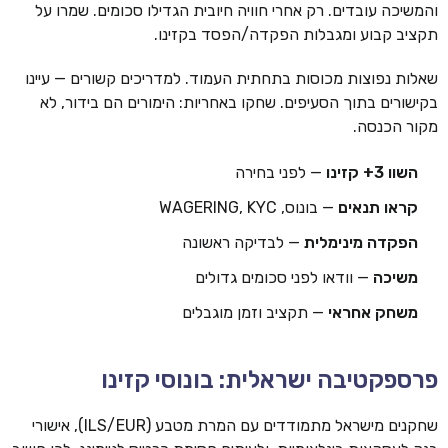
והמשיכה עובדים. רק אחרי חוויה חיובית הגדילו סכומים. שמרו על
תקציב קבוע ומגבלות הפקדה/הפסד בקזינו.
שאלות נפוצות מכוסות בתחתית העמוד. למדריכים קשורים — עיינו
בקישורים בתוך הסעיפים. שחקו באחריות: הימורים הם בידור, לא
מקור הכנסה.
השוו 3+ קזינו
— לפני בחירה
קראו תנאים
— בונוס, WAGERING, KYC
הפקדה מינימלית
— לבדיקה ראשונה
משיכה
— וודאו לפני סכומים גדולים
משחק אחראי
— תקציב וזמן מוגבלים
פרספקטיבה ישראלית: בונוסי קזינו
שחקנים מישראל מתמודדים עם המרת מטבע (ILS/EUR), אישורי