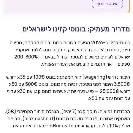
הצג טיפ נוסף
מדריך מעמיק: בונוסי קזינו לישראלים
בונוסי קזינו ב-2026 מגיעים בצורות רבות: בונוס הפקדה, ספינים
חינם, בונוס ללא הפקדה, קאשבק וחבילות מתגלגלות. שחקנים
ישראלים לעיתים נמשכים למספר הגדול בבאנר — 300%, 200
ספינים — אך התנאים קובעים את הערך האמיתי.
הימור נדרש (wagering) הוא המפתח: בונוס 100€ עם x35 דורש
3,500€ הימור לפני משיכת זכיות מהבונוס. בונוס 500€ עם x50
דורש 25,000€ — פי שבעה יותר. לעיתים בונוס קטן עם x30 עדיף
על בונוס ענק עם x50.
מלכודות נפוצות: תוקף קצר (7 ימים), מגבלת הימור מקסימלי (5€),
משחקים אסורים, מגבלת משיכה מבונוס (max cashout), תרומת
שולחן 10% בלבד. קראו «Bonus Terms» — לא רק את הבאנר.