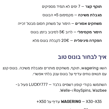
תוקף קצר
— 7 ימים לא תמיד מספיקים
מגבלת משיכה
— מקסימום 5× הבונוס
משחקים אסורים
— הימור על משחק חסום מבטל זכייה
הימור מקסימלי
— לרוב 5€ לסיבוב בזמן בונוס
הפקדה מינימלית
— 20€ לקבלת בונוס מלא
איך לבחור בונוס טוב
השוו wagering, תוקף, משחקים מותרים ומגבלת משיכה. בונוס קטן
עם תנאים נוחים עדיף על בונוס ענק בלתי אפשרי.
השתמשו בקודי קופון רשמיים בלבד — LUCKY777 פעיל ב-
RoySpins, Wazbee ו-Welle.
— X30–X35 עדיף על X50+
WAGERING