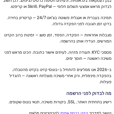
בנק לעסקאות בינלאומיות, ולעיתים חסימת כרטיס לגיימינג. לכן חשוב
לבדוק מראש אמצעי תשלום חלופי — Skrill, PayPal או קריפטו.
תמיכה בעברית או אנגלית פשוטה בצ'אט 24/7 — קריטריון בחירה.
בדקו זמן תגובה לפני הפקדה גדולה.
מגבלות אחראיות — הפקדה, הפסד, זמן סשן — זמינות ברוב הקזינו
המורשים. הגדירו אותן בהרשמה.
מסמכי KYC: תעודה מזהה, לעיתים אישור כתובת. הכינו מראש לפני
משיכה ראשונה — חוסך ימים.
ב-2026 אנו ממליצים להתחיל ב-בונוסי קזינו בקזינו מהטבלה,
בהפקדה מינימלית, ורק אחרי משיכה מוצלחת ראשונה — להגדיל
פעילות.
מה לבדוק לפני הרשמה
רישיון בתחתית האתר, SSL, ביקורות משיכה, תנאי בונוס שקופים.
קישור למדריך
קזינו בכסף אמיתי
לקריטריונים מלאים.