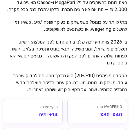
האם בונוס בהשקלים עדיף? MegaPari ו-Casoo מציעים עד
2,000 ₪ — נוח אם לא רוצים המרה. בדקו עמלת בנק בכל מקרה.
מתי לוותר על בונוס? כשמשחקים בעיקר שולחן/לייב, כשאין זמן
להשלים wagering, או כשתנאים לא שקופים.
ב-2026 צוות העריכה שלנו בודק קזינו לפני המלצה: רישיון,
תשלומים מישראל, זמני משיכה, תנאי בונוס ותמיכה בצ'אט. השוו
לפחות שלושה אתרים לפני הפקדה ראשונה — גם אם הנושא הוא
בונוסי קזינו.
הפקדה מינימלית (10–20€) היא הדרך הבטוחה לבדוק שהכל
עובד: משחקים, בונוס, משיכה. רק אחרי בדיקה מוצלחת כדאי
להגדיל סכומים. שמרו על תקציב קבוע ושחקו באחריות.
WAGERING סביר
תוקף מינימלי
X30–X40
14+ ימים