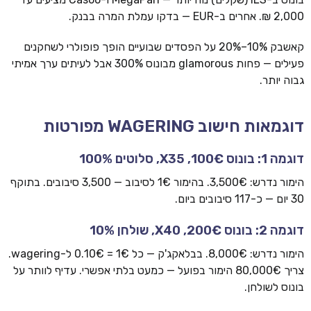
2,000 ₪. אחרים ב-EUR — בדקו עמלת המרה בבנק.
קאשבק 10%–20% על הפסדים שבועיים הופך פופולרי לשחקנים
פעילים — פחות glamorous מבונוס 300% אבל לעיתים ערך אמיתי
גבוה יותר.
דוגמאות חישוב WAGERING מפורטות
דוגמה 1: בונוס 100€, X35, סלוטים 100%
הימור נדרש: 3,500€. בהימור 1€ לסיבוב — 3,500 סיבובים. בתוקף
30 יום — כ-117 סיבובים ביום.
דוגמה 2: בונוס 200€, X40, שולחן 10%
הימור נדרש: 8,000€. בבלאקג'ק — כל 1€ = 0.10€ ל-wagering.
צריך 80,000€ הימור בפועל — כמעט בלתי אפשרי. עדיף לוותר על
בונוס לשולחן.