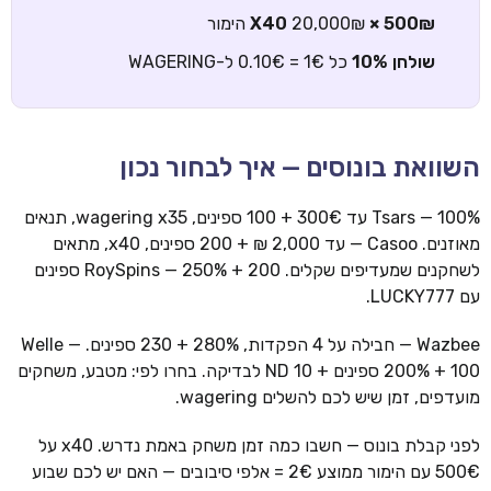
500₪ × X40
20,000₪ הימור
שולחן 10%
כל 1€ = 0.10€ ל-WAGERING
השוואת בונוסים — איך לבחור נכון
Tsars — 100% עד 300€ + 100 ספינים, wagering x35, תנאים
מאוזנים. Casoo — עד 2,000 ₪ + 200 ספינים, x40, מתאים
לשחקנים שמעדיפים שקלים. RoySpins — 250% + 200 ספינים
עם LUCKY777.
Wazbee — חבילה על 4 הפקדות, 280% + 230 ספינים. Welle —
200% + 100 ספינים + 10 ND לבדיקה. בחרו לפי: מטבע, משחקים
מועדפים, זמן שיש לכם להשלים wagering.
לפני קבלת בונוס — חשבו כמה זמן משחק באמת נדרש. x40 על
500€ עם הימור ממוצע 2€ = אלפי סיבובים — האם יש לכם שבוע