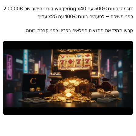
דוגמה: בונוס 500€ עם wagering x40 דורש הימור של 20,000€
קזינו קריפטו
לפני משיכה — לפעמים בונוס 100€ עם x25 עדיף.
קזינו PayPal
קראו תמיד את התנאים המלאים בקזינו לפני קבלת בונוס.
טורנירי קזינו
הימורי ספורט
אודות
צור קשר
בלוג וחדשות
ביקורות
חדשות
טיפים
מדריכים