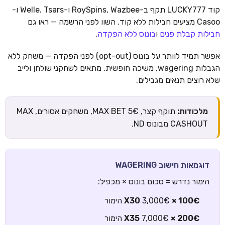
קוד LUCKY777 תקף ב-RoySpins, Wazbee ו-Welle. Tsars ו-
Casoo מציעים חבילות ללא קוד. השוו לפני הרשמה — ראו גם
חבילות קבלת פנים
ו
בונוס ללא הפקדה
.
אפשר תמיד לוותר על בונוס (opt-out) לפני הפקדה — משחק ללא
הגבלות wagering, משיכה חופשית. מתאים לשחקני שולחן ולייב
שלא רוצים תנאים מגבילים.
מלכודות:
תוקף קצר, MAX BET 5€, משחקים אסורים, MAX
CASHOUT מבונוס ND.
דוגמאות חישוב WAGERING
הימור נדרש = סכום בונוס × מכפיל:
100€ × X30
3,000€ הימור
200€ × X35
7,000€ הימור