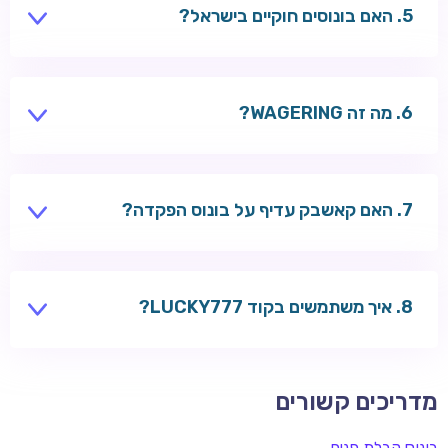
האם בונוסים חוקיים בישראל?
בונוסים מוצעים על ידי קזינו בינלאומיים — בדקו את החוקים
והתנאים לפני ההרשמה.
מה זה WAGERING?
דרישת הימור — כמה פעמים צריך להמר את סכום הבונוס
לפני משיכה.
האם קאשבק עדיף על בונוס הפקדה?
לשחקנים פעילים — לפעמים כן. ללא הפקדה ראשונה —
בונוס הפקדה.
איך משתמשים בקוד LUCKY777?
הזינו בקופה לפני ההפקדה ב-RoySpins, Wazbee או
Welle.
מדריכים קשורים
בונוס קבלת פנים