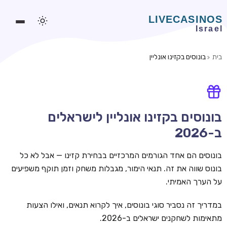
בית
בונוסים בקזינו אונליין
משחקים אונליין
משחקים חינמיים
סלוטים אונליין
בונוסים בקזינו אונליין לישראלים
ב-2026
מדריכי קזינו
מונדיאל 2026 הימורים
בונוסים הם אחד הגורמים המרכזיים בבחירת קזינו — אבל לא כל
בונוס שווה את זה. תנאי הימור, מגבלות משחק וזמן תוקף משפיעים
בלאקג'ק אונליין
על הערך האמיתי.
בקרה אונליין
במדריך זה נסביר סוגי בונוסים, איך לקרוא תנאים, ואילו הצעות
וידאו פוקר
מתאימות לשחקנים ישראלים ב-2026.
בונוסים בקזינו אונליין