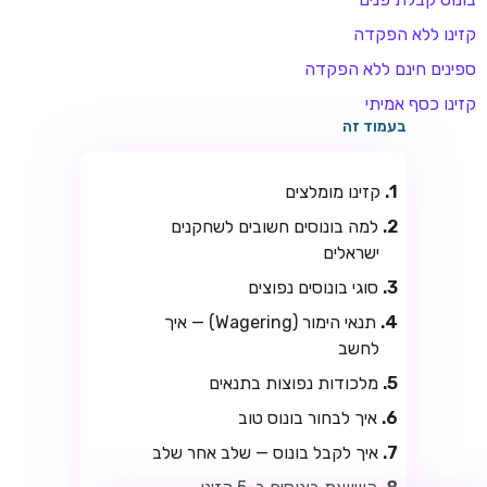
קזינו ללא הפקדה
ספינים חינם ללא הפקדה
קזינו כסף אמיתי
בעמוד זה
קזינו מומלצים
למה בונוסים חשובים לשחקנים
TSARS
ישראלים
חבילת קבלת פנים: בונוס 100% עד 300€ + 100 ספיני בונוס על
סוגי בונוסים נפוצים
ההפקדה הראשונה
תנאי הימור (Wagering) — איך
CASOO
לחשב
בונוס מתגלגל עד 2,000 ₪ + 200 ספינים חינם לשחקנים
חדשים
מלכודות נפוצות בתנאים
איך לבחור בונוס טוב
ROYSPINS
חבילת קבלת פנים: עד 250% בונוס עד €2,000 + 200 ספינים
איך לקבל בונוס — שלב אחר שלב
חינם על ההפקדות הראשונות