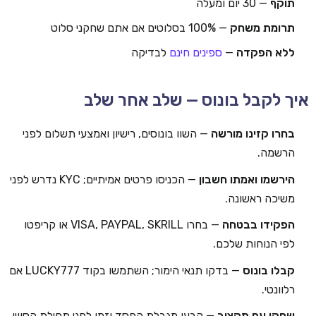
תוקף
— 30 יום ומעלה
תרומת משחק
— 100% בסלוטים אם אתם שחקני סלוט
ללא הפקדה
—
ספינים חינם
לבדיקה
איך לקבל בונוס — שלב אחר שלב
בחרו קזינו מורשה
— השוו בונוסים, רישיון ואמצעי תשלום לפני
הרשמה.
הירשמו ואמתו חשבון
— הכניסו פרטים אמיתיים; KYC נדרש לפני
משיכה ראשונה.
הפקידו בבטחה
— בחרו VISA, PAYPAL, SKRILL או קריפטו
לפי הנוחות שלכם.
קבלו בונוס
— בדקו תנאי הימור; השתמשו בקוד LUCKY777 אם
רלוונטי.
שחקו עם תקציב
— קבעו מגבלת הפסד וזמן לפני תחילת הסשן