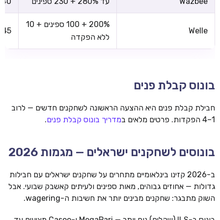
Wazbee
עד 280% + 230 ספינים
x40
200% + 100 ספינים + 10
x45
Welle
ללא הפקדה
בונוס קבלת פנים
חבילת קבלת פנים היא ההצעה הראשונה לשחקנים חדשים — לרוב
1–4 הפקדות. פרטים מלאים ב
מדריך בונוס קבלת פנים
.
בונוסים לשחקנים ישראלים — מגמות 2026
ב-2026 קזינו בינלאומיים מתחרים על שחקנים ישראלים עם חבילות
גדולות — אחוזים גבוהים, מאות ספינים ולעיתים קאשבק שבועי. אבל
השוק מתבגר: שחקנים מבינים יותר את חשיבות ה-wagering.
בונוס ב-ILS (שקלים) נוח יותר — MegaPari ו-Casoo מציעים עד