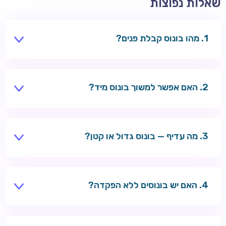
שאלות נפוצות
מהו בונוס קבלת פנים?
חבילה לשחקנים חדשים — בדרך כלל בונוס הפקדה +
ספינים על ההפקדה הראשונה.
האם אפשר למשוך בונוס מיד?
לא — יש לעמוד בדרישות ההימור לפני משיכת כספי בונוס.
מה עדיף — בונוס גדול או קטן?
תלוי בתנאים. בונוס עם wagering נמוך ותוקף ארוך עדיף
לרוב.
האם יש בונוסים ללא הפקדה?
כן — Welle מציע 10 ספינים ללא הפקדה. חפשו גם בעמוד
קזינו ללא הפקדה.