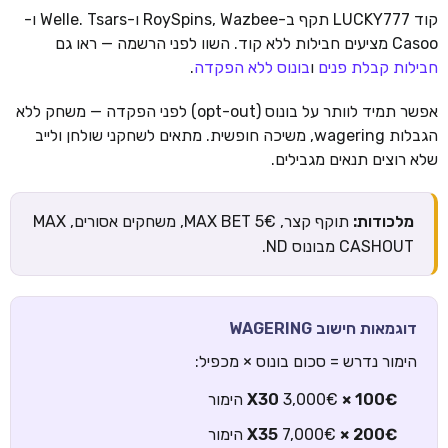
קוד LUCKY777 תקף ב-RoySpins, Wazbee ו-Welle. Tsars ו-
Casoo מציעים חבילות ללא קוד. השוו לפני הרשמה — ראו גם
חבילות קבלת פנים
ו
בונוס ללא הפקדה
.
אפשר תמיד לוותר על בונוס (opt-out) לפני הפקדה — משחק ללא
הגבלות wagering, משיכה חופשית. מתאים לשחקני שולחן ולייב
שלא רוצים תנאים מגבילים.
מלכודות:
תוקף קצר, MAX BET 5€, משחקים אסורים, MAX
CASHOUT מבונוס ND.
דוגמאות חישוב WAGERING
הימור נדרש = סכום בונוס × מכפיל:
100€ × X30
3,000€ הימור
200€ × X35
7,000€ הימור