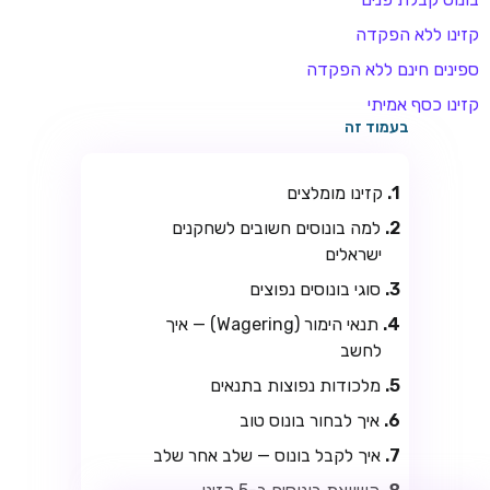
קזינו ללא הפקדה
ספינים חינם ללא הפקדה
קזינו כסף אמיתי
בעמוד זה
קזינו מומלצים
למה בונוסים חשובים לשחקנים
TSARS
ישראלים
חבילת קבלת פנים: בונוס 100% עד 300€ + 100 ספיני בונוס על
סוגי בונוסים נפוצים
ההפקדה הראשונה
תנאי הימור (Wagering) — איך
CASOO
לחשב
בונוס מתגלגל עד 2,000 ₪ + 200 ספינים חינם לשחקנים
חדשים
מלכודות נפוצות בתנאים
איך לבחור בונוס טוב
ROYSPINS
חבילת קבלת פנים: עד 250% בונוס עד €2,000 + 200 ספינים
איך לקבל בונוס — שלב אחר שלב
חינם על ההפקדות הראשונות