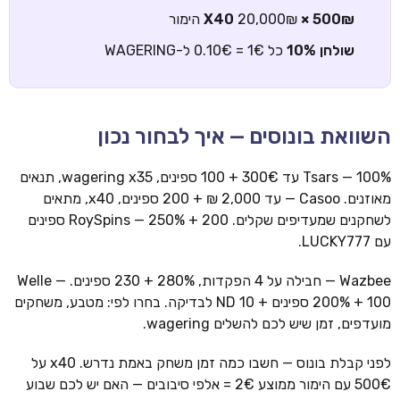
500₪ × X40
20,000₪ הימור
שולחן 10%
כל 1€ = 0.10€ ל-WAGERING
השוואת בונוסים — איך לבחור נכון
Tsars — 100% עד 300€ + 100 ספינים, wagering x35, תנאים
מאוזנים. Casoo — עד 2,000 ₪ + 200 ספינים, x40, מתאים
לשחקנים שמעדיפים שקלים. RoySpins — 250% + 200 ספינים
עם LUCKY777.
Wazbee — חבילה על 4 הפקדות, 280% + 230 ספינים. Welle —
200% + 100 ספינים + 10 ND לבדיקה. בחרו לפי: מטבע, משחקים
מועדפים, זמן שיש לכם להשלים wagering.
לפני קבלת בונוס — חשבו כמה זמן משחק באמת נדרש. x40 על
500€ עם הימור ממוצע 2€ = אלפי סיבובים — האם יש לכם שבוע