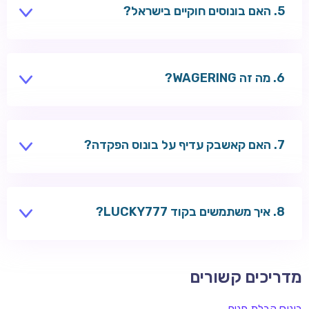
האם בונוסים חוקיים בישראל?
בונוסים מוצעים על ידי קזינו בינלאומיים — בדקו את החוקים
והתנאים לפני ההרשמה.
מה זה WAGERING?
דרישת הימור — כמה פעמים צריך להמר את סכום הבונוס
לפני משיכה.
האם קאשבק עדיף על בונוס הפקדה?
לשחקנים פעילים — לפעמים כן. ללא הפקדה ראשונה —
בונוס הפקדה.
איך משתמשים בקוד LUCKY777?
הזינו בקופה לפני ההפקדה ב-RoySpins, Wazbee או
Welle.
מדריכים קשורים
בונוס קבלת פנים