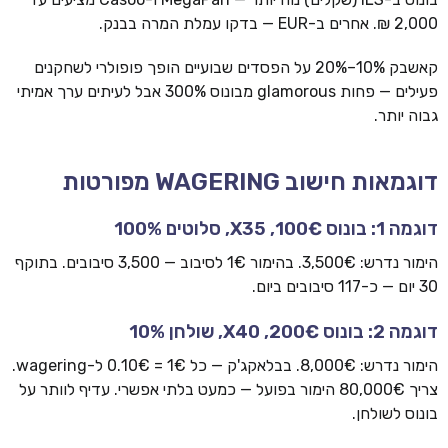
2,000 ₪. אחרים ב-EUR — בדקו עמלת המרה בבנק.
קאשבק 10%–20% על הפסדים שבועיים הופך פופולרי לשחקנים
פעילים — פחות glamorous מבונוס 300% אבל לעיתים ערך אמיתי
גבוה יותר.
דוגמאות חישוב WAGERING מפורטות
דוגמה 1: בונוס 100€, X35, סלוטים 100%
הימור נדרש: 3,500€. בהימור 1€ לסיבוב — 3,500 סיבובים. בתוקף
30 יום — כ-117 סיבובים ביום.
דוגמה 2: בונוס 200€, X40, שולחן 10%
הימור נדרש: 8,000€. בבלאקג'ק — כל 1€ = 0.10€ ל-wagering.
צריך 80,000€ הימור בפועל — כמעט בלתי אפשרי. עדיף לוותר על
בונוס לשולחן.