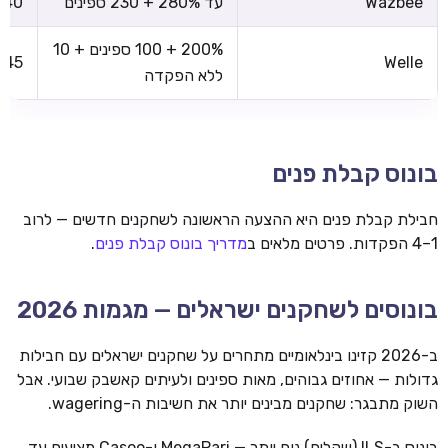
Wazbee
עד 280% + 230 ספינים
x40
200% + 100 ספינים + 10
x45
Welle
ללא הפקדה
בונוס קבלת פנים
חבילת קבלת פנים היא ההצעה הראשונה לשחקנים חדשים — לרוב
1–4 הפקדות. פרטים מלאים ב
מדריך בונוס קבלת פנים
.
בונוסים לשחקנים ישראלים — מגמות 2026
ב-2026 קזינו בינלאומיים מתחרים על שחקנים ישראלים עם חבילות
גדולות — אחוזים גבוהים, מאות ספינים ולעיתים קאשבק שבועי. אבל
השוק מתבגר: שחקנים מבינים יותר את חשיבות ה-wagering.
בונוס ב-ILS (שקלים) נוח יותר — MegaPari ו-Casoo מציעים עד