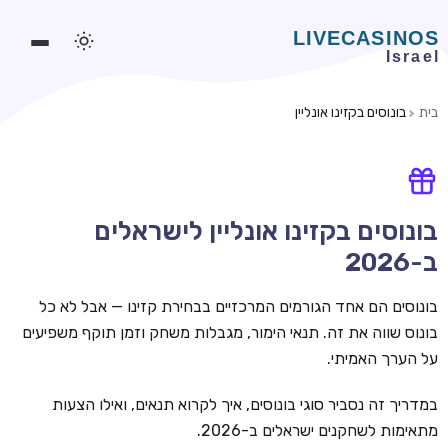
בית
בונוסים בקזינו אונליין
משחקים אונליין
משחקים חינמיים
סלוטים אונליין
בונוסים בקזינו אונליין לישראלים
ב-2026
מדריכי קזינו
מונדיאל 2026 הימורים
בונוסים הם אחד הגורמים המרכזיים בבחירת קזינו — אבל לא כל
בונוס שווה את זה. תנאי הימור, מגבלות משחק וזמן תוקף משפיעים
בלאקג'ק אונליין
על הערך האמיתי.
בקרה אונליין
במדריך זה נסביר סוגי בונוסים, איך לקרוא תנאים, ואילו הצעות
וידאו פוקר
מתאימות לשחקנים ישראלים ב-2026.
בונוסים בקזינו אונליין