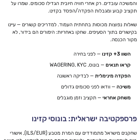
והמשיכה עובדים. רק אחרי חוויה חיובית הגדילו סכומים. שמרו על
תקציב קבוע ומגבלות הפקדה/הפסד בקזינו.
שאלות נפוצות מכוסות בתחתית העמוד. למדריכים קשורים — עיינו
בקישורים בתוך הסעיפים. שחקו באחריות: הימורים הם בידור, לא
מקור הכנסה.
השוו 3+ קזינו
— לפני בחירה
קראו תנאים
— בונוס, WAGERING, KYC
הפקדה מינימלית
— לבדיקה ראשונה
משיכה
— וודאו לפני סכומים גדולים
משחק אחראי
— תקציב וזמן מוגבלים
פרספקטיבה ישראלית: בונוסי קזינו
שחקנים מישראל מתמודדים עם המרת מטבע (ILS/EUR), אישורי