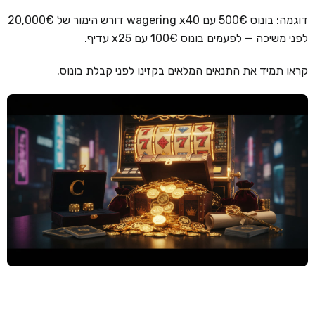
דוגמה: בונוס 500€ עם wagering x40 דורש הימור של 20,000€
קזינו קריפטו
לפני משיכה — לפעמים בונוס 100€ עם x25 עדיף.
קזינו PayPal
קראו תמיד את התנאים המלאים בקזינו לפני קבלת בונוס.
טורנירי קזינו
הימורי ספורט
אודות
צור קשר
בלוג וחדשות
ביקורות
חדשות
טיפים
מדריכים