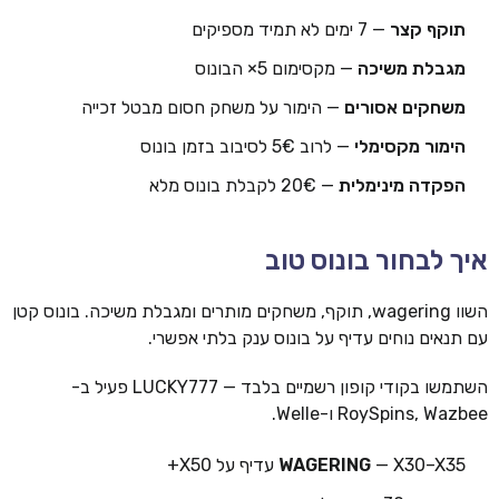
תוקף קצר
— 7 ימים לא תמיד מספיקים
מגבלת משיכה
— מקסימום 5× הבונוס
משחקים אסורים
— הימור על משחק חסום מבטל זכייה
הימור מקסימלי
— לרוב 5€ לסיבוב בזמן בונוס
הפקדה מינימלית
— 20€ לקבלת בונוס מלא
איך לבחור בונוס טוב
השוו wagering, תוקף, משחקים מותרים ומגבלת משיכה. בונוס קטן
עם תנאים נוחים עדיף על בונוס ענק בלתי אפשרי.
השתמשו בקודי קופון רשמיים בלבד — LUCKY777 פעיל ב-
RoySpins, Wazbee ו-Welle.
— X30–X35 עדיף על X50+
WAGERING