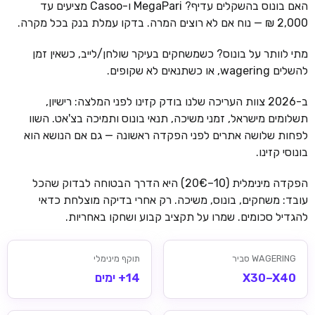
האם בונוס בהשקלים עדיף? MegaPari ו-Casoo מציעים עד
2,000 ₪ — נוח אם לא רוצים המרה. בדקו עמלת בנק בכל מקרה.
מתי לוותר על בונוס? כשמשחקים בעיקר שולחן/לייב, כשאין זמן
להשלים wagering, או כשתנאים לא שקופים.
ב-2026 צוות העריכה שלנו בודק קזינו לפני המלצה: רישיון,
תשלומים מישראל, זמני משיכה, תנאי בונוס ותמיכה בצ'אט. השוו
לפחות שלושה אתרים לפני הפקדה ראשונה — גם אם הנושא הוא
בונוסי קזינו.
הפקדה מינימלית (10–20€) היא הדרך הבטוחה לבדוק שהכל
עובד: משחקים, בונוס, משיכה. רק אחרי בדיקה מוצלחת כדאי
להגדיל סכומים. שמרו על תקציב קבוע ושחקו באחריות.
WAGERING סביר
תוקף מינימלי
X30–X40
14+ ימים