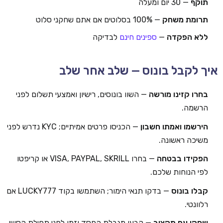
תוקף
— 30 יום ומעלה
תרומת משחק
— 100% בסלוטים אם אתם שחקני סלוט
ללא הפקדה
—
ספינים חינם
לבדיקה
איך לקבל בונוס — שלב אחר שלב
בחרו קזינו מורשה
— השוו בונוסים, רישיון ואמצעי תשלום לפני
הרשמה.
הירשמו ואמתו חשבון
— הכניסו פרטים אמיתיים; KYC נדרש לפני
משיכה ראשונה.
הפקידו בבטחה
— בחרו VISA, PAYPAL, SKRILL או קריפטו
לפי הנוחות שלכם.
קבלו בונוס
— בדקו תנאי הימור; השתמשו בקוד LUCKY777 אם
רלוונטי.
שחקו עם תקציב
— קבעו מגבלת הפסד וזמן לפני תחילת הסשן