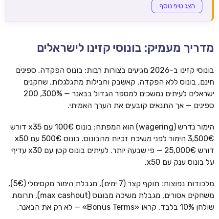
הצג טיפ נוסף
מדריך מעמיק: בונוסי קזינו לישראלים
בונוסי קזינו ב-2026 מגיעים בצורות רבות: בונוס הפקדה, ספינים
חינם, בונוס ללא הפקדה, קאשבק וחבילות מתגלגלות. שחקנים
ישראלים לעיתים נמשכים למספר הגדול בבאנר — 300%, 200
ספינים — אך התנאים קובעים את הערך האמיתי.
הימור נדרש (wagering) הוא המפתח: בונוס 100€ עם x35 דורש
3,500€ הימור לפני משיכת זכיות מהבונוס. בונוס 500€ עם x50
דורש 25,000€ — פי שבעה יותר. לעיתים בונוס קטן עם x30 עדיף
על בונוס ענק עם x50.
מלכודות נפוצות: תוקף קצר (7 ימים), מגבלת הימור מקסימלי (5€),
משחקים אסורים, מגבלת משיכה מבונוס (max cashout), תרומת
שולחן 10% בלבד. קראו «Bonus Terms» — לא רק את הבאנר.