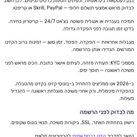
בנק לעסקאות בינלאומיות, ולעיתים חסימת כרטיס לגיימינג. לכן חשוב
לבדוק מראש אמצעי תשלום חלופי — Skrill, PayPal או קריפטו.
תמיכה בעברית או אנגלית פשוטה בצ'אט 24/7 — קריטריון בחירה.
בדקו זמן תגובה לפני הפקדה גדולה.
מגבלות אחראיות — הפקדה, הפסד, זמן סשן — זמינות ברוב הקזינו
המורשים. הגדירו אותן בהרשמה.
מסמכי KYC: תעודה מזהה, לעיתים אישור כתובת. הכינו מראש לפני
משיכה ראשונה — חוסך ימים.
ב-2026 אנו ממליצים להתחיל ב-בונוסי קזינו בקזינו מהטבלה,
בהפקדה מינימלית, ורק אחרי משיכה מוצלחת ראשונה — להגדיל
פעילות.
מה לבדוק לפני הרשמה
רישיון בתחתית האתר, SSL, ביקורות משיכה, תנאי בונוס שקופים.
קישור למדריך
קזינו בכסף אמיתי
לקריטריונים מלאים.