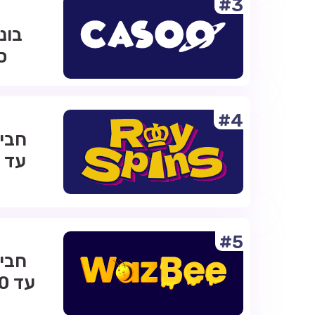
#3
ס
#4
#5