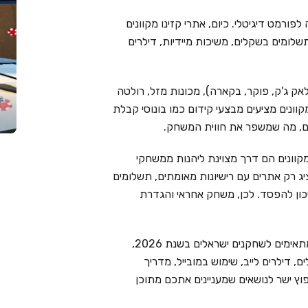
פורמט דיגיטלי. כיום, אתרי קזינו מקוונים
שלומים בשקלים, משיכות מיידיות, דילרים
אק ג'ק, פוקר, בקארה), מכונות מזל, רולטה
מקוונים מציעים מבצעי קידום כמו בונוסי קבלת
ימים, מה שמשפר את חווית המשחק.
קוונים הם דרך מצוינת ליהנות ממשחקי
Live Cas בוחר בקפידה ומציג רק אתרים עם רישיונות מאומתים, תשלומים
יכון להפסד. לכן, משחק אחראי והגדרת
בעמוד זה ריכזנו את 6 בתי הקזינו המקוונים המובילים המתאימים לשחקנים ישראלים בשנת 2026,
 דילרים לייב, שימוש במובייל, מדריך
וץ ישר לנושאים שמעניינים אתכם מתוכן