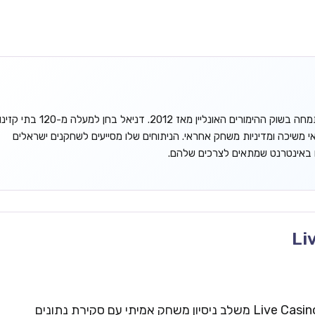
דניאל גורדון הוא אנליסט עצמאי המתמחה בשוק ההימורים האונליין מאז 2012. דניאל בחן למעלה מ-120 בתי קזינ
אי משיכה ומדיניות משחק אחראי. הניתוחים שלו מסייעים לשחקנים ישראלים
ו באינטרנט שמתאים לצרכים שלהם.
Li
צוות העריכה של Live Casinos Israel משלב ניסיון משחק אמיתי עם סקירת נתונים