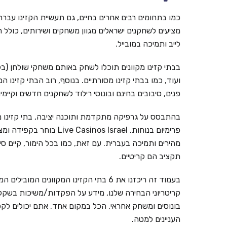
כמו בתחומים רבים אחרים בחיים, גם תעשיית הקזינו עברה ל
מציעים לשחקנים ישראלים מגוון משחקים ושירותים, כולל ת
לייב ותמיכה במובייל.
בבתי קזינו מקוונים תוכלו לשחק באותם משחקי שולחן (בל
ועוד, כמו בבתי קזינו מסורתיים. בנוסף, רוב הבתי קזינו ה
פנים, סיבובים בחינם ובונוסי רילוד לשחקנים חדשים וקי
בהתבסס על גרפיקה מתקדמת ותוכנה יציבה, בתי קזינו מ
פרימיום בנוחות. inos Israel
מהירים ותמיכה בעברית. עם זאת, כמו בכל הימור, קיים ס
תקציב הם קריטיים.
קריטריוני הבחירה שלנו, מידע על הפקדות/משיכות בשקלים,
בונוסים ומשחק אחראי, הכל במקום אחד. אתם יכולים לקפ
העניינים למטה.