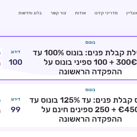
נליין
מדריכי קזינו
אודות
צור קשר
בלוג וחדשות
בונוס
חבילת קבלת פנים: בונוס 100% עד
דירוג
300€ + 100 ספיני בונוס על
100
ההפקדה הראשונה
בונוס
בונוס קבלת פנים: עד 125% בונוס עד
דירוג
€450 + 250 ספינים חינם על
99
ההפקדה הראשונה