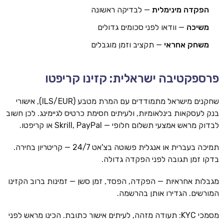
הפקדה מינימלית
— לבדיקה ראשונה
משיכה
— וודאו לפני סכומים גדולים
משחק אחראי
— תקציב וזמן מוגבלים
פרספקטיבה ישראלית: קזינו קריפטו
שחקנים מישראל מתמודדים עם המרת מטבע (ILS/EUR), אישורי
בנק לעסקאות בינלאומיות, ולעיתים חסימת כרטיס לגיימינג. לכן חשוב
לבדוק מראש אמצעי תשלום חלופי — Skrill, PayPal או קריפטו.
תמיכה בעברית או אנגלית פשוטה בצ'אט 24/7 — קריטריון בחירה.
בדקו זמן תגובה לפני הפקדה גדולה.
מגבלות אחראיות — הפקדה, הפסד, זמן סשן — זמינות ברוב הקזינו
המורשים. הגדירו אותן בהרשמה.
מסמכי KYC: תעודה מזהה, לעיתים אישור כתובת. הכינו מראש לפני