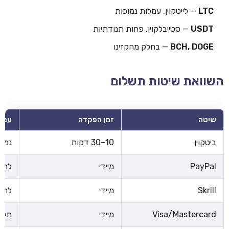
LTC
— לייטקוין, עמלות נמוכות
USDT
— סטייבלקוין, פחות תנודתיות
BCH, DOGE
— בחלק מהקזינו
השוואת שיטות תשלום
שיטה
זמן הפקדה
עמל
ביטקוין
10–30 דקות
נמוכ
PayPal
מיידי
לרוב
Skrill
מיידי
לרוב
Visa/Mastercard
מיידי
תלוי