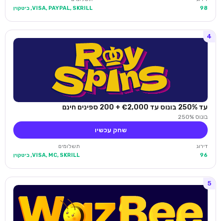
98
VISA, PAYPAL, SKRILL, ביטקוין
4
עד 250% בונוס עד €2,000 + 200 ספינים חינם
בונוס 250%
שחק עכשיו
דירוג
תשלומים
96
VISA, MC, SKRILL, ביטקוין
5