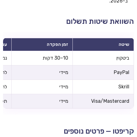
ב-2026.
השוואת שיטות תשלום
שיטה
זמן הפקדה
עמל
ביטקוין
10–30 דקות
נמוכ
PayPal
מיידי
לרוב
Skrill
מיידי
לרוב
Visa/Mastercard
מיידי
תלוי
קריפטו — פרטים נוספים