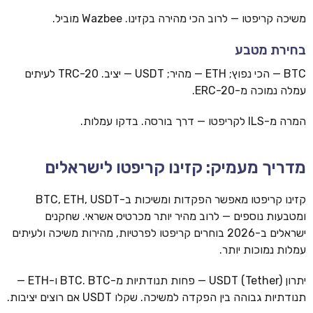
משיכה קריפטו — לרוב הכי מהירה בקזינו. Wazbee מוביל.
בחירת מטבע
BTC — הכי נפוץ; ETH — מהיר; USDT — יציב. TRC-20 לעיתים
עמלה נמוכה מ-ERC-20.
המרה מ-ILS לקריפטו — דרך בורסה. בדקו עמלות.
מדריך מעמיק: קזינו קריפטו לישראלים
קזינו קריפטו מאפשר הפקדות ומשיכות ב-BTC, ETH, USDT
ומטבעות נוספים — לרוב מהיר יותר מכרטיס אשראי. שחקנים
ישראלים ב-2026 בוחרים קריפטו לפרטיות, מהירות משיכה ולעיתים
עמלות נמוכות יותר.
יתרון USDT (Tether) — פחות תנודתיות מ-BTC. BTC ו-ETH —
תנודתיות גבוהה בין הפקדה למשיכה. שקלו USDT אם רוצים יציבות.