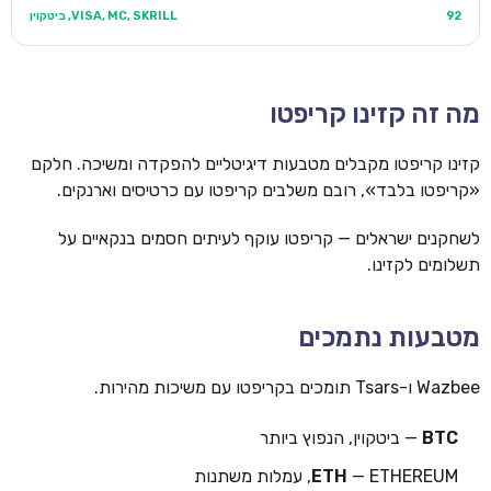
92
VISA, MC, SKRILL, ביטקוין
מה זה קזינו קריפטו
קזינו קריפטו מקבלים מטבעות דיגיטליים להפקדה ומשיכה. חלקם
«קריפטו בלבד», רובם משלבים קריפטו עם כרטיסים וארנקים.
לשחקנים ישראלים — קריפטו עוקף לעיתים חסמים בנקאיים על
תשלומים לקזינו.
מטבעות נתמכים
Wazbee ו-Tsars תומכים בקריפטו עם משיכות מהירות.
BTC
— ביטקוין, הנפוץ ביותר
— ETHEREUM, עמלות משתנות
ETH