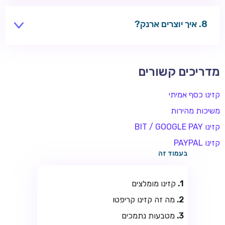
שחקנים משתמשים בקזינו בינלאומיים — בדקו חוקים
מקומיים.
איך יוצרים ארנק?
אפליקציות כמו Exodus, או בורסה כמו Binance.
מדריכים קשורים
קזינו כסף אמיתי
משיכות מהירות
קזינו BIT / GOOGLE PAY
קזינו PAYPAL
בעמוד זה
קזינו מומלצים
מה זה קזינו קריפטו
מטבעות נתמכים