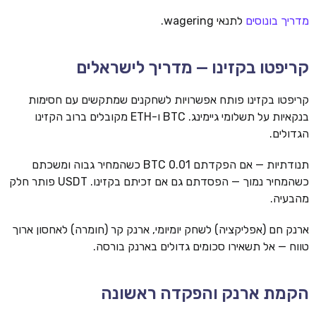
מדריך בונוסים
לתנאי wagering.
קריפטו בקזינו — מדריך לישראלים
קריפטו בקזינו פותח אפשרויות לשחקנים שמתקשים עם חסימות
בנקאיות על תשלומי גיימינג. BTC ו-ETH מקובלים ברוב הקזינו
הגדולים.
תנודתיות — אם הפקדתם 0.01 BTC כשהמחיר גבוה ומשכתם
כשהמחיר נמוך — הפסדתם גם אם זכיתם בקזינו. USDT פותר חלק
מהבעיה.
ארנק חם (אפליקציה) לשחק יומיומי, ארנק קר (חומרה) לאחסון ארוך
טווח — אל תשאירו סכומים גדולים בארנק בורסה.
הקמת ארנק והפקדה ראשונה