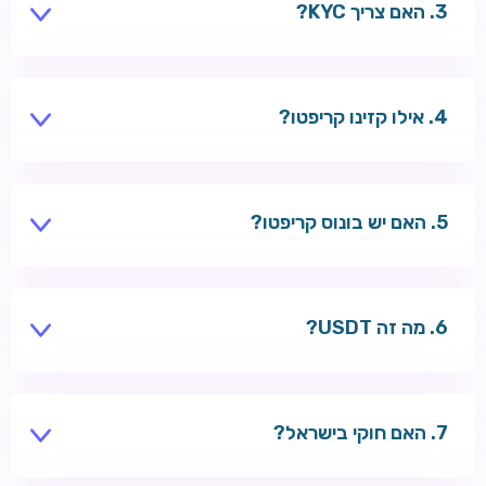
האם צריך KYC?
חלק מהקזינו — כן, לפני משיכות גדולות.
אילו קזינו קריפטו?
Wazbee, Tsars — תמיכה ב-BTC ו-ETH.
האם יש בונוס קריפטו?
לעיתים בונוס נוסף על הפקדת קריפטו.
מה זה USDT?
סטייבלקוין צמוד לדולר — פחות תנודתיות.
האם חוקי בישראל?