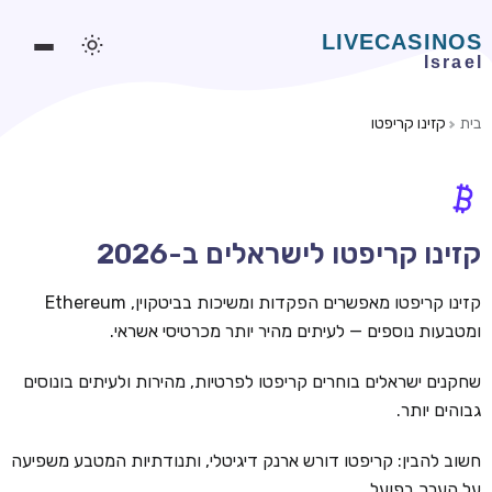
בית
קזינו קריפטו
משחקים אונליין
משחקים חינמיים
סלוטים אונליין
קזינו קריפטו לישראלים ב-2026
מדריכי קזינו
קזינו קריפטו מאפשרים הפקדות ומשיכות בביטקוין, Ethereum
מונדיאל 2026 הימורים
ומטבעות נוספים — לעיתים מהיר יותר מכרטיסי אשראי.
בלאקג'ק אונליין
שחקנים ישראלים בוחרים קריפטו לפרטיות, מהירות ולעיתים בונוסים
גבוהים יותר.
בקרה אונליין
וידאו פוקר
חשוב להבין: קריפטו דורש ארנק דיגיטלי, ותנודתיות המטבע משפיעה
על הערך בפועל.
בונוסים בקזינו אונליין