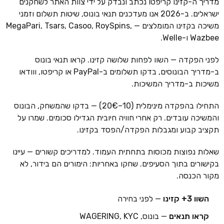
מדריך ה-קזינו קריפטו נכתב ונבדק על ידי צוות האתר לשחקנים
ישראלים. ב-2026 אנו מעדכנים תנאי בונוס, שיטות תשלום וזמני
משיכה בקזינו המומלצים — MegaPari, Tsars, Casoo, RoySpins,
Wazbee ו-Welle.
לפני הפקדה — השוו לפחות שלושה קזינו. קראו תנאי בונוס
ב-מדריך הבונוסים, בדקו תשלומים ב-PayPal או קריפטו, ווודאו
משיכות ב-מדריך המשיכות.
התחילו בהפקדה מינימלית (10–20€) — בדקו שהמשחק, הבונוס
והמשיכה עובדים. רק אחרי חוויה חיובית הגדילו סכומים. שמרו על
תקציב קבוע ומגבלות הפקדה/הפסד בקזינו.
שאלות נפוצות מכוסות בתחתית העמוד. למדריכים קשורים — עיינו
בקישורים בתוך הסעיפים. שחקו באחריות: הימורים הם בידור, לא
מקור הכנסה.
השוו 3+ קזינו
— לפני בחירה
קראו תנאים
— בונוס, WAGERING, KYC