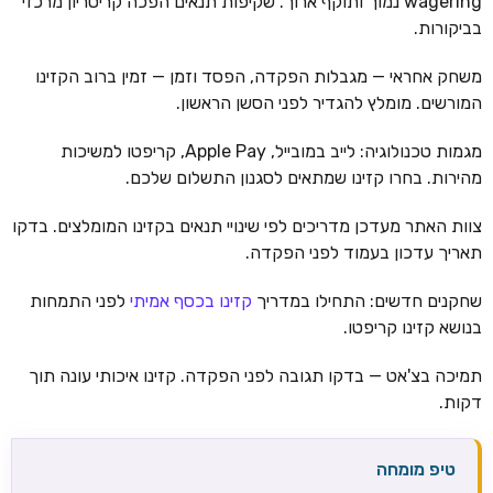
wagering נמוך ותוקף ארוך. שקיפות תנאים הפכה קריטריון מרכזי
בביקורות.
משחק אחראי — מגבלות הפקדה, הפסד וזמן — זמין ברוב הקזינו
המורשים. מומלץ להגדיר לפני הסשן הראשון.
מגמות טכנולוגיה: לייב במובייל, Apple Pay, קריפטו למשיכות
מהירות. בחרו קזינו שמתאים לסגנון התשלום שלכם.
צוות האתר מעדכן מדריכים לפי שינויי תנאים בקזינו המומלצים. בדקו
תאריך עדכון בעמוד לפני הפקדה.
שחקנים חדשים: התחילו במדריך
קזינו בכסף אמיתי
לפני התמחות
בנושא קזינו קריפטו.
תמיכה בצ'אט — בדקו תגובה לפני הפקדה. קזינו איכותי עונה תוך
דקות.
טיפ מומחה