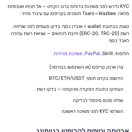
KYC נדרש לפני משיכות גדולות ברוב הקזינו — אל תניחו אנונימיות
מלאה. Wazbee ו-Tsars תומכים בקריפטו עם עיבוד מהיר.
טעות בכתובת wallet = אובדן כסף. בדקו פעמיים לפני שליחה.
רשת (ERC-20, TRC-20) חייבת להתאים — שגיאת רשת עלולה
לאבד כסף.
חלופות:
, Skrill,
PayPal
משיכות מהירות
.
צרו ארנק קריפטו (או השתמשו בבורסה)
הירשמו בקזינו תומך BTC/ETH/USDT
העתיקו כתובת הפקדה מהקופה — בדקו רשת
שלחו סכום מינימלי לבדיקה
השלימו KYC לפני משיכה ראשונה
אבטחה וטיפים לקריפטו בגיימינג