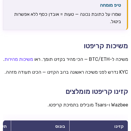
טיפ מומחה
שמרו על כתובת נכונה — טעות = אובדן כסף ללא אפשרות
ביטול.
משיכות קריפטו
משיכה ל-BTC/ETH — הכי מהיר בקזינו תומך. ראו
משיכות מהירות
.
KYC נדרש לפני משיכה ראשונה ברוב הקזינו — הכינו תעודה מזהה.
קזינו קריפטו מומלצים
Wazbee ו-Tsars מובילים בתמיכת קריפטו.
קזינו
בונוס
תשל