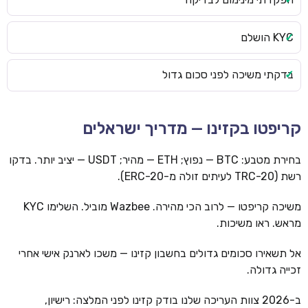
KYC הושלם
בדקתי משיכה לפני סכום גדול
קריפטו בקזינו — מדריך ישראלים
בחירת מטבע: BTC — נפוץ; ETH — מהיר; USDT — יציב יותר. בדקו
רשת (TRC-20 לעיתים זולה מ-ERC-20).
משיכה קריפטו — לרוב הכי מהירה. Wazbee מוביל. השלימו KYC
מראש. ראו משיכות.
אל תשאירו סכומים גדולים בחשבון קזינו — משכו לארנק אישי אחרי
זכייה גדולה.
ב-2026 צוות העריכה שלנו בודק קזינו לפני המלצה: רישיון,