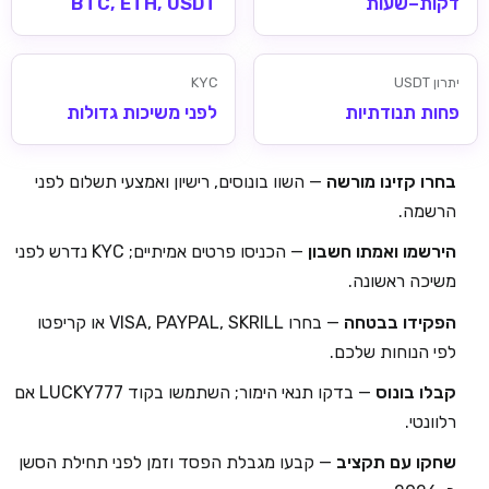
דקות–שעות
BTC, ETH, USDT
יתרון USDT
KYC
פחות תנודתיות
לפני משיכות גדולות
בחרו קזינו מורשה
— השוו בונוסים, רישיון ואמצעי תשלום לפני
הרשמה.
הירשמו ואמתו חשבון
— הכניסו פרטים אמיתיים; KYC נדרש לפני
משיכה ראשונה.
הפקידו בבטחה
— בחרו VISA, PAYPAL, SKRILL או קריפטו
לפי הנוחות שלכם.
קבלו בונוס
— בדקו תנאי הימור; השתמשו בקוד LUCKY777 אם
רלוונטי.
שחקו עם תקציב
— קבעו מגבלת הפסד וזמן לפני תחילת הסשן