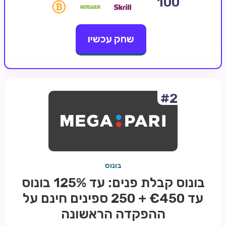
100
קזינו קריפטו
שחק עכשיו
קזינו PayPal
טורנירי קזינו
הימורי ספורט
אודות
#2
צור קשר
בלוג וחדשות
ביקורות
בונוס
חדשות
בונוס קבלת פנים: עד 125% בונוס
טיפים
עד €450 + 250 ספינים חינם על
מדריכים
ההפקדה הראשונה