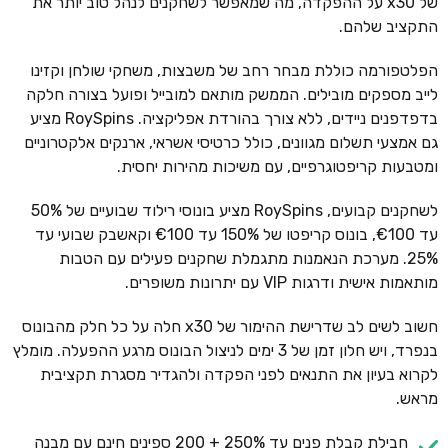
של x30 על ההפקדה, מה שמאפשר לשחקנים לנהל טוב יותר את
התקציב שלהם.
הפלטפורמה כוללת מבחר רחב של משבצות, משחקי שולחן וקזינו
לייב מספקים מובילים. הממשק מותאם למובייל ופועל בצורה חלקה
בדפדפנים ניידים, ללא צורך בהורדת אפליקציה. RoySpins מציע
גם אמצעי תשלום מגוונים, כולל כרטיסי אשראי, ארנקים אלקטרוניים
ומטבעות קריפטוגרפיים, עם משיכות מהירות יחסית.
לשחקנים קבועים, RoySpins מציע בונוסי רילוד שבועיים של 50%
עד €100, בונוס קריפטו של 150% עד €100 וקאשבק שבועי עד
25%. מערכת הנאמנות מתגמלת שחקנים פעילים עם הטבות
מותאמות אישית ודרגות VIP עם יתרונות משופרים.
חשוב לשים לב שדרישת ההימור של x30 חלה על כל חלק מהבונוס
בנפרד, ויש חלון זמן של 3 ימים לניצול הבונוס מרגע ההפעלה. מומלץ
לקרוא בעיון את התנאים לפני הפקדה ולהגדיר מסגרת תקציבית
מראש.
חבילת קבלת פנים עד 250% + 200 ספינים חינם עם מבנה