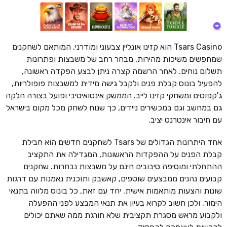
Tsars Casino הוא קזינו אונליין צבעוני ומודרני, המותאם לשחקנים
שמחפשים משיכות מהירות, מבחר רחב של משבצות ופתרונות
תשלום נוחים. לאחר הרשמה קצרה ניתן לבצע הפקדה ראשונה,
להפעיל בונוס קבלת פנים ולקבל גישה מידית למשבצות פופולריות,
ג'קפוטים ומשחקי קזינו לייב. הממשק אינטואיטיבי ופועל בצורה חלקה
גם במחשב וגם במכשירים ניידים, כך שנוח לשחק מכל מקום בישראל
עם חיבור אינטרנט יציב.
אחד היתרונות הגדולים של Tsars לשחקנים חדשים הוא חבילת
קבלת הפנים על ההפקדות הראשונות, המגדילה את התקציב
ההתחלתי ומוסיפה סיבובים חינם על משבצות נבחרות. שחקנים
קבועים נהנים ממבצעים שוטפים, קאשבק ותוכנית נאמנות עם דרגות
שונות והצעות מותאמות אישית. יחד עם זאת, כל בונוס מלווה בתנאי
הימור, ולכן חשוב לקרוא בעיון את תנאי המבצע לפני ההפעלה
ולקבוע מראש מסגרת תקציבית שלא חורגת ממה שאתם יכולים