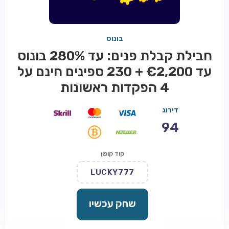
בונוס
חבילת קבלת פנים: עד 280% בונוס
עד €2,200 + 230 ספינים חינם על
4 הפקדות ראשונות
דירוג
94
קוד קופון
LUCKY777
שחק עכשיו