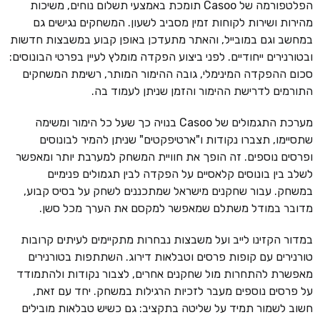
הפלטפורמה של Casoo תומכת באמצעי תשלום נוחים, משיכות
מהירות ושירות לקוחות זמין מסביב לשעון. המשחקים נגישים גם
במחשב וגם במובייל, והאתר מתעדכן באופן קבוע במשבצות חדשות
ובטורנירים ייחודיים. לפני ביצוע הפקדה מומלץ לעיין בפרטי הבונוסים:
סכום ההפקדה המינימלי, גובה ההימור המותר, רשימת המשחקים
התורמים לדרישת ההימור והזמן שניתן לעמוד בה.
מערכת התגמולים של Casoo בנויה כך שעל כל הימור ומשימה
שתסיימו, תצברו נקודות ו"ארטיפקטים" שניתן להמיר לבונוסים
ופרסים נוספים. זה הופך את חוויית המשחק למערבת יותר ומאפשר
לשלב בין בונוסים קלאסיים על הפקדה לבין תגמולים פנימיים
במשחק. עבור שחקנים מישראל שמתכננים לשחק על בסיס קבוע,
מדובר במודל משתלם שמאפשר למקסם את הערך מכל סשן.
במדור הקזינו לייב ועל משבצות נבחרות מתקיימים לעיתים קרובות
טורנירים עם קופות פרסים וטבלאות דירוג. השתתפות בטורנירים
מאפשרת להתחרות מול שחקנים אחרים, לצבור נקודות ולהתמודד
על פרסים נוספים מעבר לזכיות הרגילות במשחק. יחד עם זאת,
חשוב לשמור תמיד על שליטה בתקציב: גם כשיש טבלאות מובילים