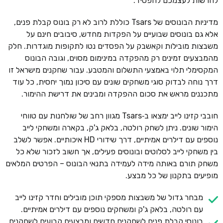
להרשות לעצמכם להפסיד.
מדיניות הבונוסים של Tsars כוללת לרוב לא רק בונוס קבלת פנים,
אלא גם בונוסים שבועיים על הפקדות מחדש, סיבובים חינם על
משבצות מובילות וקאשבק על הפסדים נטו לתקופות מוגדרות. חלק
מהמבצעים זמינים רק מהפקדה במינימום מסוים, וגובה הבונוס
המקסימלי תלוי באמצעי התשלום והמטבע. עבור שחקנים מישראל זו
דרך נוחה לבדוק סוגי משחקים שונים עם סיכון נמוך יחסית, כל עוד
מתכננים מראש את סכום ההפקדה ומבינים את דרישת ההימור.
חובבי קזינו לייב ימצאו ב‑Tsars מגוון רחב של שולחנות עם טווחי
הימור שונים. ניתן לשחק רולטה, בלאק ג'ק, בקארה ומשחקי לייב
נוספים עם דילרים אמיתיים, דרך שידורי HD איכותיים. אפשר לשלב
בין משחקי לייב לסלוטים ובונוסים פעילים, אך חשוב לזכור שלא כל
משחק תורם באותה מידה לעמידה בתנאי הבונוס – הפרטים המלאים
מופיעים בתקנון של כל מבצע.
מבחר גדול של משבצות מספקי תוכן מובילים וחדר קזינו לייב
עם רולטה, בלאק ג'ק ומשחקים נוספים עם דילרים אמיתיים.
בונוסי קבלת פנים לשחקנים חדשים ומבצעים קבועים לשחקנים