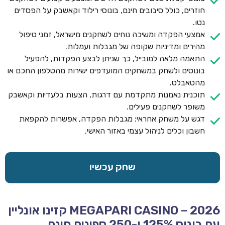
חוזרים, כולל סיבובים חינם, בונוסי רילוד וקאשבק על הפסדים
נטו.
אמצעי הפקדה ומשיכה נוחים לשחקנים מישראל, זמני טיפול
מהירים ומדיניות שקופה של מגבלות ועמלות.
התאמה מלאה למובייל, כך שניתן לבצע הפקדות, להפעיל
בונוסים ולשחק במשחקים המועדפים ישירות מהטלפון החכם או
מהטאבלט.
תוכנית נאמנות מתקדמת עם דרגות, הצעות בלעדיות וקאשבק
משופר לשחקנים פעילים.
דגש על משחק אחראי: מגבלות הפקדה, אפשרות להקפאת
חשבון וכלים לניהול עצמי באזור האישי.
שחק עכשיו
MEGAPARI CASINO – 2026 קזינו אונליין
עם בונוס 125% ו-250 ספינים חינם