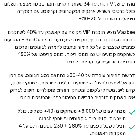
מהירים של 9 דקות עד 34 שעות. הקזינו תומך במגוון אמצעי תשלום
כולל כרטיסי אשראי, ארנקים אלקטרוניים וקריפטו, עם הפקדה
מינימלית נמוכה של €10-20.
Wazbee מציע תוכנית VIP מקיפה עם קאשבק עד 40% לשחקנים
ברמות הגבוהות. בנוסף, הקזינו מציע מערכת BeeCoins – מטבעות
פנימיים שנצברים על כל הימור וניתנים להמרה לבונוסים ופרסים.
לשחקנים קבועים יש גם בונוסי רילוד, בונוס קריפטו של 150%
וטורנירים שבועיים עם קופות פרסים.
דרישת ההימור עומדת על x30-40 בהתאם לסוג הבונוס, עם חלון
זמן של 3 ימים לניצול. המשחקים כוללים משבצות, משחקי שולחן,
קזינו לייב, משחקי ג'קפוט ומשחקי crash פופולריים. חשוב לבדוק
אילו משחקים תורמים לדרישת ההימור לפני שמפעילים בונוס.
מבחר עצום של 8,000+ משחקים מ-40+ ספקים, כולל
משבצות, קזינו לייב, ג'קפוטים ומשחקי crash.
חבילת קבלת פנים עד 280% + 230 ספינים חינם על 4
הפקדות ראשונות.