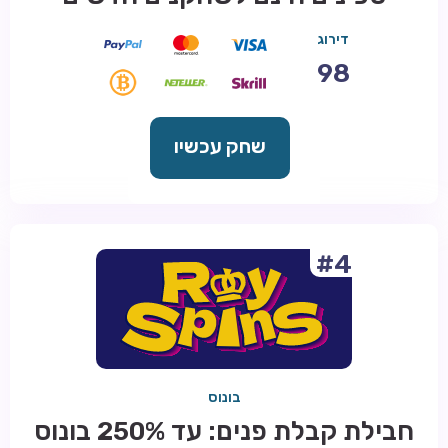
דירוג
98
שחק עכשיו
#4
בונוס
חבילת קבלת פנים: עד 250% בונוס