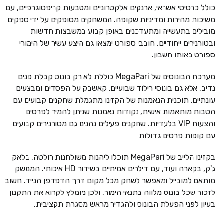
כולל כרטיסי אשראי, ארנקים אלקטרוניים ומטבעות קריפטוגרפיים, עם
משיכות מהירות ומדיניות שקופה. המשחקים מסופקים על ידי ספקים
מובילים בתעשייה ומתעדכנים באופן קבוע במשבצות חדשות
ובטורנירים ייחודיים. חובבי ספורט ימצאו גם היצע עשיר של הימורי
ספורט באותו חשבון.
מערכת הבונוסים של MegaPari כוללת לא רק בונוס קבלת פנים
נדיב, אלא גם בונוסי רילוד שבועיים, קאשבק על הפסדים ומבצעים
עונתיים. תוכנית הנאמנות של הקזינו מתגמלת שחקנים קבועים עם
הטבות מותאמות אישית, נקודות נאמנות שניתן להמיר לפרסים
והצעות VIP בלעדיות. שחקנים פעילים נהנים גם מטורנירים קבועים
עם קופות פרסים גדולות.
בקזינו הלייב של MegaPari תוכלו ליהנות משולחנות רולטה, בלאק
ג'ק, בקארה ועוד, עם דילרים אמיתיים בשידור HD איכותי. הממשק
מותאם למובייל ומאפשר לשחק מכל מקום דרך הדפדפן הנייד. חשוב
לזכור שכל בונוס מלווה בתנאי הימור, ולכן מומלץ לקרוא את התקנון
בעיון לפני הפעלת הבונוס ולהגדיר מראש מסגרת תקציבית.