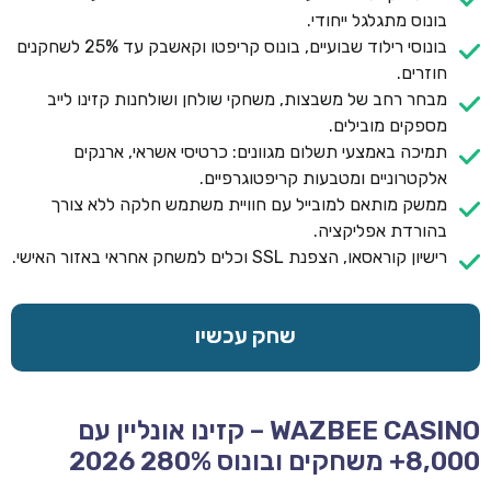
בונוס מתגלגל ייחודי.
בונוסי רילוד שבועיים, בונוס קריפטו וקאשבק עד 25% לשחקנים
חוזרים.
מבחר רחב של משבצות, משחקי שולחן ושולחנות קזינו לייב
מספקים מובילים.
תמיכה באמצעי תשלום מגוונים: כרטיסי אשראי, ארנקים
אלקטרוניים ומטבעות קריפטוגרפיים.
ממשק מותאם למובייל עם חוויית משתמש חלקה ללא צורך
בהורדת אפליקציה.
רישיון קוראסאו, הצפנת SSL וכלים למשחק אחראי באזור האישי.
שחק עכשיו
WAZBEE CASINO – קזינו אונליין עם
8,000+ משחקים ובונוס 280% 2026