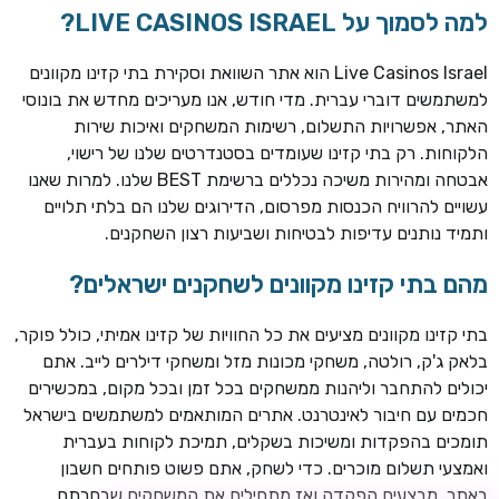
למה לסמוך על LIVE CASINOS ISRAEL?
Live Casinos Israel הוא אתר השוואת וסקירת בתי קזינו מקוונים
למשתמשים דוברי עברית. מדי חודש, אנו מעריכים מחדש את בונוסי
האתר, אפשרויות התשלום, רשימות המשחקים ואיכות שירות
הלקוחות. רק בתי קזינו שעומדים בסטנדרטים שלנו של רישוי,
אבטחה ומהירות משיכה נכללים ברשימת BEST שלנו. למרות שאנו
עשויים להרוויח הכנסות מפרסום, הדירוגים שלנו הם בלתי תלויים
ותמיד נותנים עדיפות לבטיחות ושביעות רצון השחקנים.
TSARS
חבילת קבלת פנים: בונוס 100% עד 300€ + 100 ספיני בונוס על
מהם בתי קזינו מקוונים לשחקנים ישראלים?
ההפקדה הראשונה
בתי קזינו מקוונים מציעים את כל החוויות של קזינו אמיתי, כולל פוקר,
CASOO
בלאק ג'ק, רולטה, משחקי מכונות מזל ומשחקי דילרים לייב. אתם
בונוס מתגלגל עד 2,000 ₪ + 200 ספינים חינם לשחקנים
יכולים להתחבר וליהנות ממשחקים בכל זמן ובכל מקום, במכשירים
חדשים
חכמים עם חיבור לאינטרנט. אתרים המותאמים למשתמשים בישראל
ROYSPINS
תומכים בהפקדות ומשיכות בשקלים, תמיכת לקוחות בעברית
חבילת קבלת פנים: עד 250% בונוס עד €2,000 + 200 ספינים
ואמצעי תשלום מוכרים. כדי לשחק, אתם פשוט פותחים חשבון
חינם על ההפקדות הראשונות
באתר, מבצעים הפקדה ואז מתחילים את המשחקים שבחרתם.