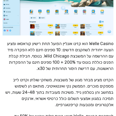
Welle Casino הוא קזינו אונליין הפועל תחת רישיון קוראסאו ומציע
הצעה ייחודית לשחקנים חדשים: 10 ספינים חינם ללא הפקדה מיד
עם ההרשמה על המשבצת Wild Chicago. בנוסף, חבילת קבלת
הפנים כוללת בונוס עד 200% + 100 ספינים חינם על ההפקדות
הראשונות, עם דרישת הימור תחרותית של x30.
הקזינו מציע מבחר מגוון של משבצות, משחקי שולחן וקזינו לייב
מספקים מוכרים. הממשק נקי ואינטואיטיבי, מותאם הן לשימוש
במחשב והן בטלפון נייד. משיכות מעובדות בתוך 24-48 שעות, ויש
תמיכה במגוון אמצעי תשלום כולל כרטיסי אשראי, ארנקים
אלקטרוניים ומטבעות קריפטוגרפיים.