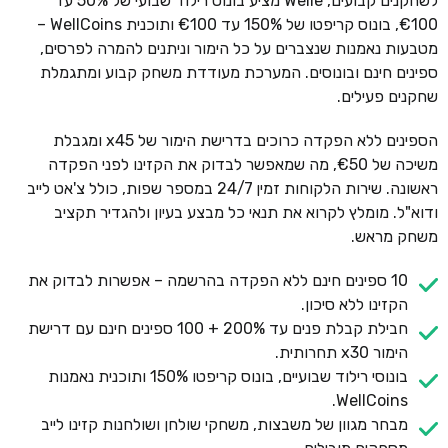
לשחקנים קבועים, Welle מציע בונוס רילוד שבועי של 50% עד
€100, בונוס קריפטו של 150% עד €100 ותוכנית WellCoins –
מטבעות נאמנות שנצברים על כל הימור וניתנים להמרה לפרסים,
ספינים חינם ובונוסים. המערכת מעודדת משחק קבוע ומתגמלת
שחקנים פעילים.
הספינים ללא הפקדה כרוכים בדרישת הימור של x45 ומגבלת
משיכה של €50, מה שמאפשר לבדוק את הקזינו לפני הפקדה
ראשונה. שירות הלקוחות זמין 24/7 במספר שפות, כולל צ'אט לייב
ודוא"ל. מומלץ לקרוא את תנאי כל מבצע בעיון ולהגדיר תקציב
משחק מראש.
10 ספינים חינם ללא הפקדה בהרשמה – אפשרות לבדוק את
הקזינו ללא סיכון.
חבילת קבלת פנים עד 200% + 100 ספינים חינם עם דרישת
הימור x30 תחרותית.
בונוסי רילוד שבועיים, בונוס קריפטו 150% ותוכנית נאמנות
WellCoins.
מבחר מגוון של משבצות, משחקי שולחן ושולחנות קזינו לייב