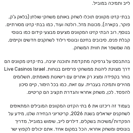
לייב ותמיכה במובייל.
בבתי קזינו מקוונים תוכלו לשחק באותם משחקי שולחן (בלאק ג'ק,
פוקר, בקארה), מכונות מזל, רולטה ועוד, כמו בבתי קזינו מסורתיים.
בנוסף, רוב הבתי קזינו המקוונים מציעים מבצעי קידום כמו בונוסי
קבלת פנים, סיבובים בחינם ובונוסי רילוד לשחקנים חדשים וקיימים,
מה שמשפר את חווית המשחק.
בהתבסס על גרפיקה מתקדמת ותוכנה יציבה, בתי קזינו מקוונים הם
דרך מצוינת ליהנות ממשחקי פרימיום בנוחות. Live Casinos Israel
בוחר בקפידה ומציג רק אתרים עם רישיונות מאומתים, תשלומים
מהירים ותמיכה בעברית. עם זאת, כמו בכל הימור, קיים סיכון
להפסד. לכן, משחק אחראי והגדרת תקציב הם קריטיים.
בעמוד זה ריכזנו את 6 בתי הקזינו המקוונים המובילים המתאימים
לשחקנים ישראלים בשנת 2026, קריטריוני הבחירה שלנו, מידע על
הפקדות/משיכות בשקלים, דילרים לייב, שימוש במובייל, מדריך
בונוסים ומשחק אחראי, הכל במקום אחד. אתם יכולים לקפוץ ישר