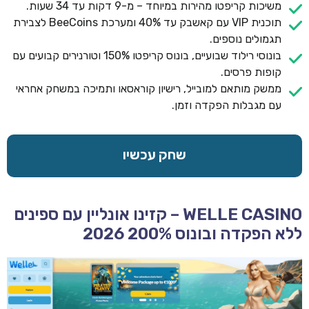
משיכות קריפטו מהירות במיוחד – מ-9 דקות עד 34 שעות.
תוכנית VIP עם קאשבק עד 40% ומערכת BeeCoins לצבירת
תגמולים נוספים.
בונוסי רילוד שבועיים, בונוס קריפטו 150% וטורנירים קבועים עם
קופות פרסים.
ממשק מותאם למובייל, רישיון קוראסאו ותמיכה במשחק אחראי
עם מגבלות הפקדה וזמן.
שחק עכשיו
WELLE CASINO – קזינו אונליין עם ספינים
ללא הפקדה ובונוס 200% 2026