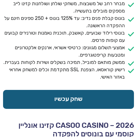
מבחר רחב של משבצות, משחקי שולחן ושולחנות קזינו לייב
מספקים מובילים בתעשייה.
בונוס קבלת פנים נדיב: עד 125% בונוס + 250 ספינים חינם על
ההפקדה הראשונה.
בונוסי רילוד שבועיים, קאשבק, תוכנית נאמנות וטורנירים קבועים
עם קופות פרסים.
אמצעי תשלום מגוונים: כרטיסי אשראי, ארנקים אלקטרוניים
ומטבעות קריפטוגרפיים.
ממשק מותאם למובייל, תמיכה בשקלים ושירות לקוחות בעברית.
רישיון קוראסאו, הצפנת SSL מתקדמת וכלים למשחק אחראי
באזור האישי.
שחק עכשיו
CASOO CASINO – 2026 קזינו אונליין
קוסמי עם בונוסים להפקדה