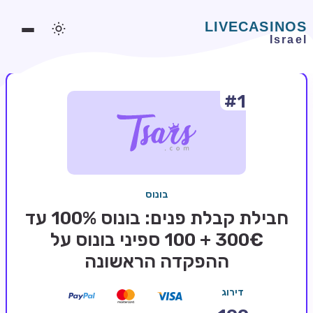
#1
משחקים אונליין
משחקים חינמיים
סלוטים אונליין
מדריכי קזינו
בונוס
מונדיאל 2026 הימורים
חבילת קבלת פנים: בונוס 100% עד
בלאקג'ק אונליין
300€ + 100 ספיני בונוס על
ההפקדה הראשונה
בקרה אונליין
וידאו פוקר
דירוג
בונוסים בקזינו אונליין