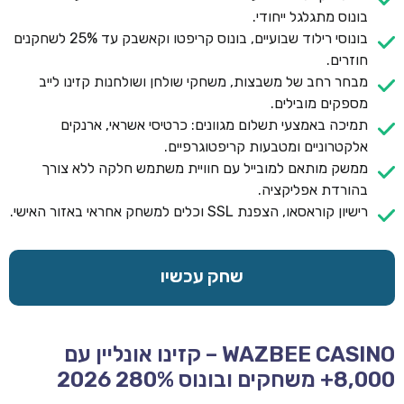
בונוס מתגלגל ייחודי.
בונוסי רילוד שבועיים, בונוס קריפטו וקאשבק עד 25% לשחקנים
חוזרים.
מבחר רחב של משבצות, משחקי שולחן ושולחנות קזינו לייב
מספקים מובילים.
תמיכה באמצעי תשלום מגוונים: כרטיסי אשראי, ארנקים
אלקטרוניים ומטבעות קריפטוגרפיים.
ממשק מותאם למובייל עם חוויית משתמש חלקה ללא צורך
בהורדת אפליקציה.
רישיון קוראסאו, הצפנת SSL וכלים למשחק אחראי באזור האישי.
שחק עכשיו
WAZBEE CASINO – קזינו אונליין עם
8,000+ משחקים ובונוס 280% 2026