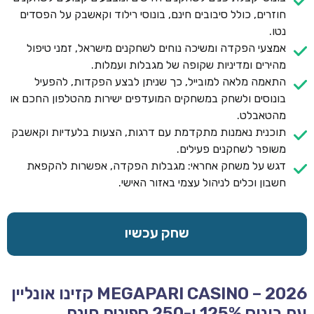
חוזרים, כולל סיבובים חינם, בונוסי רילוד וקאשבק על הפסדים
נטו.
אמצעי הפקדה ומשיכה נוחים לשחקנים מישראל, זמני טיפול
מהירים ומדיניות שקופה של מגבלות ועמלות.
התאמה מלאה למובייל, כך שניתן לבצע הפקדות, להפעיל
בונוסים ולשחק במשחקים המועדפים ישירות מהטלפון החכם או
מהטאבלט.
תוכנית נאמנות מתקדמת עם דרגות, הצעות בלעדיות וקאשבק
משופר לשחקנים פעילים.
דגש על משחק אחראי: מגבלות הפקדה, אפשרות להקפאת
חשבון וכלים לניהול עצמי באזור האישי.
שחק עכשיו
MEGAPARI CASINO – 2026 קזינו אונליין
עם בונוס 125% ו-250 ספינים חינם