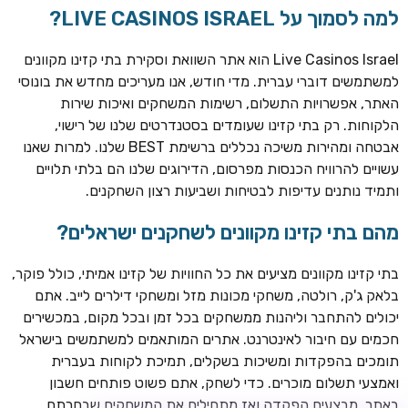
למה לסמוך על LIVE CASINOS ISRAEL?
Live Casinos Israel הוא אתר השוואת וסקירת בתי קזינו מקוונים
למשתמשים דוברי עברית. מדי חודש, אנו מעריכים מחדש את בונוסי
האתר, אפשרויות התשלום, רשימות המשחקים ואיכות שירות
הלקוחות. רק בתי קזינו שעומדים בסטנדרטים שלנו של רישוי,
אבטחה ומהירות משיכה נכללים ברשימת BEST שלנו. למרות שאנו
עשויים להרוויח הכנסות מפרסום, הדירוגים שלנו הם בלתי תלויים
ותמיד נותנים עדיפות לבטיחות ושביעות רצון השחקנים.
TSARS
חבילת קבלת פנים: בונוס 100% עד 300€ + 100 ספיני בונוס על
מהם בתי קזינו מקוונים לשחקנים ישראלים?
ההפקדה הראשונה
בתי קזינו מקוונים מציעים את כל החוויות של קזינו אמיתי, כולל פוקר,
CASOO
בלאק ג'ק, רולטה, משחקי מכונות מזל ומשחקי דילרים לייב. אתם
בונוס מתגלגל עד 2,000 ₪ + 200 ספינים חינם לשחקנים
יכולים להתחבר וליהנות ממשחקים בכל זמן ובכל מקום, במכשירים
חדשים
חכמים עם חיבור לאינטרנט. אתרים המותאמים למשתמשים בישראל
ROYSPINS
תומכים בהפקדות ומשיכות בשקלים, תמיכת לקוחות בעברית
חבילת קבלת פנים: עד 250% בונוס עד €2,000 + 200 ספינים
ואמצעי תשלום מוכרים. כדי לשחק, אתם פשוט פותחים חשבון
חינם על ההפקדות הראשונות
באתר, מבצעים הפקדה ואז מתחילים את המשחקים שבחרתם.