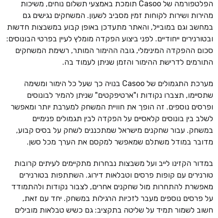
הפלטפורמה של Casoo תומכת באמצעי תשלום נוחים, משיכות
מהירות ושירות לקוחות זמין מסביב לשעון. המשחקים נגישים גם
במחשב וגם במובייל, והאתר מתעדכן באופן קבוע במשבצות חדשות
ובטורנירים ייחודיים. לפני ביצוע הפקדה מומלץ לעיין בפרטי הבונוסים:
סכום ההפקדה המינימלי, גובה ההימור המותר, רשימת המשחקים
התורמים לדרישת ההימור והזמן שניתן לעמוד בה.
מערכת התגמולים של Casoo בנויה כך שעל כל הימור ומשימה
שתסיימו, תצברו נקודות ו"ארטיפקטים" שניתן להמיר לבונוסים
ופרסים נוספים. זה הופך את חוויית המשחק למערבת יותר ומאפשר
לשלב בין בונוסים קלאסיים על הפקדה לבין תגמולים פנימיים
במשחק. עבור שחקנים מישראל שמתכננים לשחק על בסיס קבוע,
מדובר במודל משתלם שמאפשר למקסם את הערך מכל סשן.
במדור הקזינו לייב ועל משבצות נבחרות מתקיימים לעיתים קרובות
טורנירים עם קופות פרסים וטבלאות דירוג. השתתפות בטורנירים
מאפשרת להתחרות מול שחקנים אחרים, לצבור נקודות ולהתמודד
על פרסים נוספים מעבר לזכיות הרגילות במשחק. יחד עם זאת,
חשוב לשמור תמיד על שליטה בתקציב: גם כשיש טבלאות מובילים