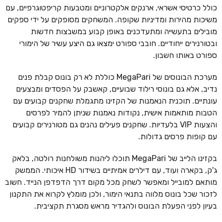
כולל כרטיסי אשראי, ארנקים אלקטרוניים ומטבעות קריפטוגרפיים, עם
משיכות מהירות ומדיניות שקופה. המשחקים מסופקים על ידי ספקים
מובילים בתעשייה ומתעדכנים באופן קבוע במשבצות חדשות
ובטורנירים ייחודיים. חובבי ספורט ימצאו גם היצע עשיר של הימורי
ספורט באותו חשבון.
מערכת הבונוסים של MegaPari כוללת לא רק בונוס קבלת פנים
נדיב, אלא גם בונוסי רילוד שבועיים, קאשבק על הפסדים ומבצעים
עונתיים. תוכנית הנאמנות של הקזינו מתגמלת שחקנים קבועים עם
הטבות מותאמות אישית, נקודות נאמנות שניתן להמיר לפרסים
והצעות VIP בלעדיות. שחקנים פעילים נהנים גם מטורנירים קבועים
עם קופות פרסים גדולות.
בקזינו הלייב של MegaPari תוכלו ליהנות משולחנות רולטה, בלאק
ג'ק, בקארה ועוד, עם דילרים אמיתיים בשידור HD איכותי. הממשק
מותאם למובייל ומאפשר לשחק מכל מקום דרך הדפדפן הנייד. חשוב
לזכור שכל בונוס מלווה בתנאי הימור, ולכן מומלץ לקרוא את התקנון
בעיון לפני הפעלת הבונוס ולהגדיר מראש מסגרת תקציבית.