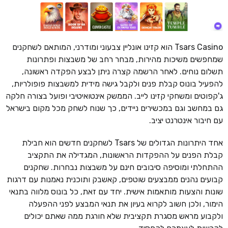
Tsars Casino הוא קזינו אונליין צבעוני ומודרני, המותאם לשחקנים
שמחפשים משיכות מהירות, מבחר רחב של משבצות ופתרונות
תשלום נוחים. לאחר הרשמה קצרה ניתן לבצע הפקדה ראשונה,
להפעיל בונוס קבלת פנים ולקבל גישה מידית למשבצות פופולריות,
ג'קפוטים ומשחקי קזינו לייב. הממשק אינטואיטיבי ופועל בצורה חלקה
גם במחשב וגם במכשירים ניידים, כך שנוח לשחק מכל מקום בישראל
עם חיבור אינטרנט יציב.
אחד היתרונות הגדולים של Tsars לשחקנים חדשים הוא חבילת
קבלת הפנים על ההפקדות הראשונות, המגדילה את התקציב
ההתחלתי ומוסיפה סיבובים חינם על משבצות נבחרות. שחקנים
קבועים נהנים ממבצעים שוטפים, קאשבק ותוכנית נאמנות עם דרגות
שונות והצעות מותאמות אישית. יחד עם זאת, כל בונוס מלווה בתנאי
הימור, ולכן חשוב לקרוא בעיון את תנאי המבצע לפני ההפעלה
ולקבוע מראש מסגרת תקציבית שלא חורגת ממה שאתם יכולים