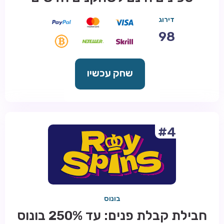
דירוג
98
שחק עכשיו
#4
בונוס
חבילת קבלת פנים: עד 250% בונוס