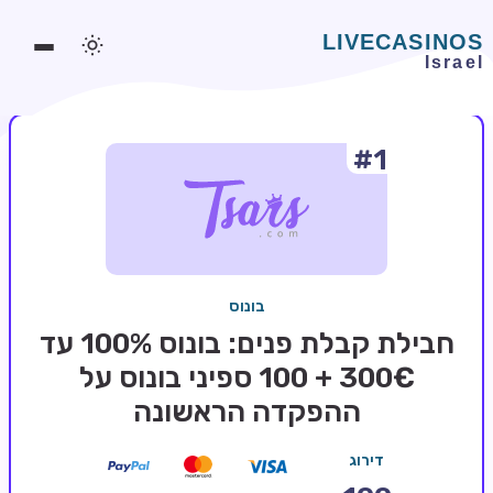
#1
משחקים אונליין
משחקים חינמיים
סלוטים אונליין
מדריכי קזינו
בונוס
מונדיאל 2026 הימורים
חבילת קבלת פנים: בונוס 100% עד
בלאקג'ק אונליין
300€ + 100 ספיני בונוס על
ההפקדה הראשונה
בקרה אונליין
וידאו פוקר
דירוג
בונוסים בקזינו אונליין