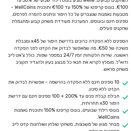
לשחקנים קבועים, Welle מציע בונוס רילוד שבועי של 50% עד
€100, בונוס קריפטו של 150% עד €100 ותוכנית WellCoins –
מטבעות נאמנות שנצברים על כל הימור וניתנים להמרה לפרסים,
ספינים חינם ובונוסים. המערכת מעודדת משחק קבוע ומתגמלת
שחקנים פעילים.
הספינים ללא הפקדה כרוכים בדרישת הימור של x45 ומגבלת
משיכה של €50, מה שמאפשר לבדוק את הקזינו לפני הפקדה
ראשונה. שירות הלקוחות זמין 24/7 במספר שפות, כולל צ'אט לייב
ודוא"ל. מומלץ לקרוא את תנאי כל מבצע בעיון ולהגדיר תקציב
משחק מראש.
10 ספינים חינם ללא הפקדה בהרשמה – אפשרות לבדוק את
הקזינו ללא סיכון.
חבילת קבלת פנים עד 200% + 100 ספינים חינם עם דרישת
הימור x30 תחרותית.
בונוסי רילוד שבועיים, בונוס קריפטו 150% ותוכנית נאמנות
WellCoins.
מבחר מגוון של משבצות, משחקי שולחן ושולחנות קזינו לייב