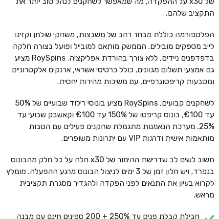
של x30 על ההפקדה, מה שמאפשר לשחקנים לנהל טוב יותר את
התקציב שלהם.
הפלטפורמה כוללת מבחר רחב של משבצות, משחקי שולחן וקזינו
לייב מספקים מובילים. הממשק מותאם למובייל ופועל בצורה חלקה
בדפדפנים ניידים, ללא צורך בהורדת אפליקציה. RoySpins מציע
גם אמצעי תשלום מגוונים, כולל כרטיסי אשראי, ארנקים אלקטרוניים
ומטבעות קריפטוגרפיים, עם משיכות מהירות יחסית.
לשחקנים קבועים, RoySpins מציע בונוסי רילוד שבועיים של 50%
עד €100, בונוס קריפטו של 150% עד €100 וקאשבק שבועי עד
25%. מערכת הנאמנות מתגמלת שחקנים פעילים עם הטבות
מותאמות אישית ודרגות VIP עם יתרונות משופרים.
חשוב לשים לב שדרישת ההימור של x30 חלה על כל חלק מהבונוס
בנפרד, ויש חלון זמן של 3 ימים לניצול הבונוס מרגע ההפעלה. מומלץ
לקרוא בעיון את התנאים לפני הפקדה ולהגדיר מסגרת תקציבית
מראש.
חבילת קבלת פנים עד 250% + 200 ספינים חינם עם מבנה