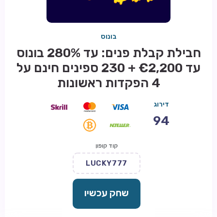
בונוס
חבילת קבלת פנים: עד 280% בונוס
עד €2,200 + 230 ספינים חינם על
4 הפקדות ראשונות
דירוג
94
קוד קופון
LUCKY777
שחק עכשיו