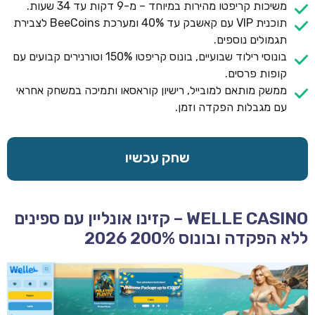
משיכות קריפטו מהירות במיוחד – מ-9 דקות עד 34 שעות.
תוכנית VIP עם קאשבק עד 40% ומערכת BeeCoins לצבירת
תגמולים נוספים.
בונוסי רילוד שבועיים, בונוס קריפטו 150% וטורנירים קבועים עם
קופות פרסים.
ממשק מותאם למובייל, רישיון קוראסאו ותמיכה במשחק אחראי
עם מגבלות הפקדה וזמן.
שחק עכשיו
WELLE CASINO – קזינו אונליין עם ספינים
ללא הפקדה ובונוס 200% 2026