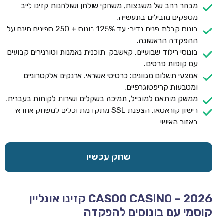
מבחר רחב של משבצות, משחקי שולחן ושולחנות קזינו לייב
מספקים מובילים בתעשייה.
בונוס קבלת פנים נדיב: עד 125% בונוס + 250 ספינים חינם על
ההפקדה הראשונה.
בונוסי רילוד שבועיים, קאשבק, תוכנית נאמנות וטורנירים קבועים
עם קופות פרסים.
אמצעי תשלום מגוונים: כרטיסי אשראי, ארנקים אלקטרוניים
ומטבעות קריפטוגרפיים.
ממשק מותאם למובייל, תמיכה בשקלים ושירות לקוחות בעברית.
רישיון קוראסאו, הצפנת SSL מתקדמת וכלים למשחק אחראי
באזור האישי.
שחק עכשיו
CASOO CASINO – 2026 קזינו אונליין
קוסמי עם בונוסים להפקדה