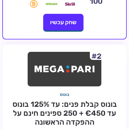
100
קזינו קריפטו
שחק עכשיו
קזינו PayPal
טורנירי קזינו
הימורי ספורט
אודות
#2
צור קשר
בלוג וחדשות
ביקורות
בונוס
חדשות
בונוס קבלת פנים: עד 125% בונוס
טיפים
עד €450 + 250 ספינים חינם על
מדריכים
ההפקדה הראשונה