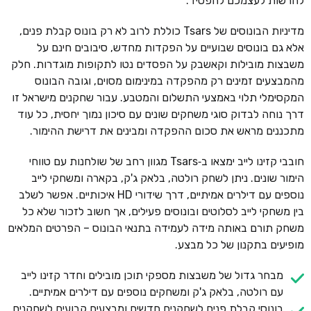
להרשות לעצמכם להפסיד.
מדיניות הבונוסים של Tsars כוללת לרוב לא רק בונוס קבלת פנים,
אלא גם בונוסים שבועיים על הפקדות מחדש, סיבובים חינם על
משבצות מובילות וקאשבק על הפסדים נטו לתקופות מוגדרות. חלק
מהמבצעים זמינים רק מהפקדה במינימום מסוים, וגובה הבונוס
המקסימלי תלוי באמצעי התשלום והמטבע. עבור שחקנים מישראל זו
דרך נוחה לבדוק סוגי משחקים שונים עם סיכון נמוך יחסית, כל עוד
מתכננים מראש את סכום ההפקדה ומבינים את דרישת ההימור.
חובבי קזינו לייב ימצאו ב‑Tsars מגוון רחב של שולחנות עם טווחי
הימור שונים. ניתן לשחק רולטה, בלאק ג'ק, בקארה ומשחקי לייב
נוספים עם דילרים אמיתיים, דרך שידורי HD איכותיים. אפשר לשלב
בין משחקי לייב לסלוטים ובונוסים פעילים, אך חשוב לזכור שלא כל
משחק תורם באותה מידה לעמידה בתנאי הבונוס – הפרטים המלאים
מופיעים בתקנון של כל מבצע.
מבחר גדול של משבצות מספקי תוכן מובילים וחדר קזינו לייב
עם רולטה, בלאק ג'ק ומשחקים נוספים עם דילרים אמיתיים.
בונוסי קבלת פנים לשחקנים חדשים ומבצעים קבועים לשחקנים