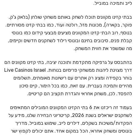
לייב ותמיכה במובייל.
בבתי קזינו מקוונים תוכלו לשחק באותם משחקי שולחן (בלאק ג'ק,
פוקר, בקארה), מכונות מזל, רולטה ועוד, כמו בבתי קזינו מסורתיים.
בנוסף, רוב הבתי קזינו המקוונים מציעים מבצעי קידום כמו בונוסי
קבלת פנים, סיבובים בחינם ובונוסי רילוד לשחקנים חדשים וקיימים,
מה שמשפר את חווית המשחק.
בהתבסס על גרפיקה מתקדמת ותוכנה יציבה, בתי קזינו מקוונים הם
דרך מצוינת ליהנות ממשחקי פרימיום בנוחות. Live Casinos Israel
בוחר בקפידה ומציג רק אתרים עם רישיונות מאומתים, תשלומים
מהירים ותמיכה בעברית. עם זאת, כמו בכל הימור, קיים סיכון
להפסד. לכן, משחק אחראי והגדרת תקציב הם קריטיים.
בעמוד זה ריכזנו את 6 בתי הקזינו המקוונים המובילים המתאימים
לשחקנים ישראלים בשנת 2026, קריטריוני הבחירה שלנו, מידע על
הפקדות/משיכות בשקלים, דילרים לייב, שימוש במובייל, מדריך
בונוסים ומשחק אחראי, הכל במקום אחד. אתם יכולים לקפוץ ישר