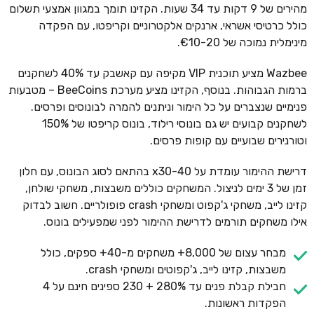
מהירים של 9 דקות עד 34 שעות. הקזינו תומך במגוון אמצעי תשלום
כולל כרטיסי אשראי, ארנקים אלקטרוניים וקריפטו, עם הפקדה
מינימלית נמוכה של €10-20.
Wazbee מציע תוכנית VIP מקיפה עם קאשבק עד 40% לשחקנים
ברמות הגבוהות. בנוסף, הקזינו מציע מערכת BeeCoins – מטבעות
פנימיים שנצברים על כל הימור וניתנים להמרה לבונוסים ופרסים.
לשחקנים קבועים יש גם בונוסי רילוד, בונוס קריפטו של 150%
וטורנירים שבועיים עם קופות פרסים.
דרישת ההימור עומדת על x30-40 בהתאם לסוג הבונוס, עם חלון
זמן של 3 ימים לניצול. המשחקים כוללים משבצות, משחקי שולחן,
קזינו לייב, משחקי ג'קפוט ומשחקי crash פופולריים. חשוב לבדוק
אילו משחקים תורמים לדרישת ההימור לפני שמפעילים בונוס.
מבחר עצום של 8,000+ משחקים מ-40+ ספקים, כולל
משבצות, קזינו לייב, ג'קפוטים ומשחקי crash.
חבילת קבלת פנים עד 280% + 230 ספינים חינם על 4
הפקדות ראשונות.