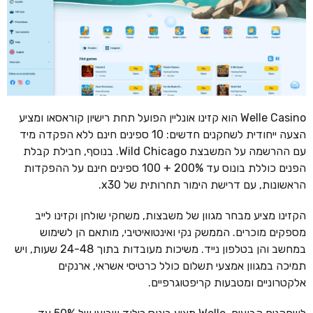
Welle Casino הוא קזינו אונליין הפועל תחת רישיון קוראסאו ומציע
הצעה ייחודית לשחקנים חדשים: 10 ספינים חינם ללא הפקדה מיד
עם ההרשמה על המשבצת Wild Chicago. בנוסף, חבילת קבלת
הפנים כוללת בונוס עד 200% + 100 ספינים חינם על ההפקדות
הראשונות, עם דרישת הימור תחרותית של x30.
הקזינו מציע מבחר מגוון של משבצות, משחקי שולחן וקזינו לייב
מספקים מוכרים. הממשק נקי ואינטואיטיבי, מותאם הן לשימוש
במחשב והן בטלפון נייד. משיכות מעובדות בתוך 24-48 שעות, ויש
תמיכה במגוון אמצעי תשלום כולל כרטיסי אשראי, ארנקים
אלקטרוניים ומטבעות קריפטוגרפיים.