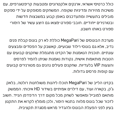
כולל כרטיסי אשראי, ארנקים אלקטרוניים ומטבעות קריפטוגרפיים, עם
משיכות מהירות ומדיניות שקופה. המשחקים מסופקים על ידי ספקים
מובילים בתעשייה ומתעדכנים באופן קבוע במשבצות חדשות
ובטורנירים ייחודיים. חובבי ספורט ימצאו גם היצע עשיר של הימורי
ספורט באותו חשבון.
מערכת הבונוסים של MegaPari כוללת לא רק בונוס קבלת פנים
נדיב, אלא גם בונוסי רילוד שבועיים, קאשבק על הפסדים ומבצעים
עונתיים. תוכנית הנאמנות של הקזינו מתגמלת שחקנים קבועים עם
הטבות מותאמות אישית, נקודות נאמנות שניתן להמיר לפרסים
והצעות VIP בלעדיות. שחקנים פעילים נהנים גם מטורנירים קבועים
עם קופות פרסים גדולות.
בקזינו הלייב של MegaPari תוכלו ליהנות משולחנות רולטה, בלאק
ג'ק, בקארה ועוד, עם דילרים אמיתיים בשידור HD איכותי. הממשק
מותאם למובייל ומאפשר לשחק מכל מקום דרך הדפדפן הנייד. חשוב
לזכור שכל בונוס מלווה בתנאי הימור, ולכן מומלץ לקרוא את התקנון
בעיון לפני הפעלת הבונוס ולהגדיר מראש מסגרת תקציבית.