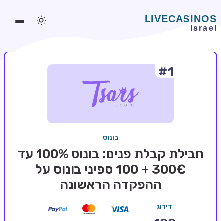
#1
משחקים אונליין
משחקים חינמיים
סלוטים אונליין
מדריכי קזינו
בונוס
מונדיאל 2026 הימורים
חבילת קבלת פנים: בונוס 100% עד
בלאקג'ק אונליין
300€ + 100 ספיני בונוס על
ההפקדה הראשונה
בקרה אונליין
וידאו פוקר
דירוג
בונוסים בקזינו אונליין