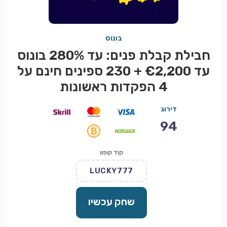
בונוס
חבילת קבלת פנים: עד 280% בונוס
עד €2,200 + 230 ספינים חינם על
4 הפקדות ראשונות
דירוג
94
קוד קופון
LUCKY777
שחק עכשיו