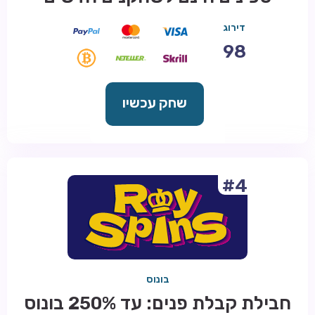
דירוג
98
שחק עכשיו
#4
בונוס
חבילת קבלת פנים: עד 250% בונוס