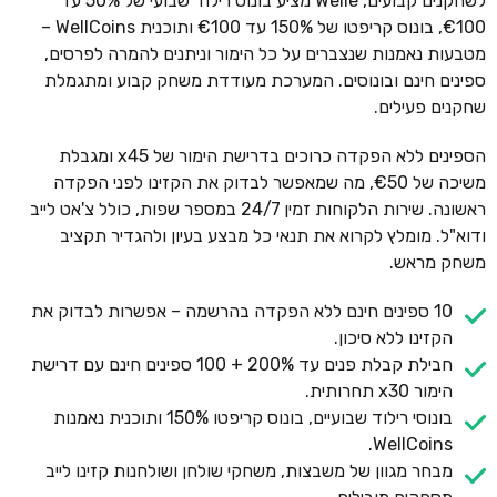
לשחקנים קבועים, Welle מציע בונוס רילוד שבועי של 50% עד
€100, בונוס קריפטו של 150% עד €100 ותוכנית WellCoins –
מטבעות נאמנות שנצברים על כל הימור וניתנים להמרה לפרסים,
ספינים חינם ובונוסים. המערכת מעודדת משחק קבוע ומתגמלת
שחקנים פעילים.
הספינים ללא הפקדה כרוכים בדרישת הימור של x45 ומגבלת
משיכה של €50, מה שמאפשר לבדוק את הקזינו לפני הפקדה
ראשונה. שירות הלקוחות זמין 24/7 במספר שפות, כולל צ'אט לייב
ודוא"ל. מומלץ לקרוא את תנאי כל מבצע בעיון ולהגדיר תקציב
משחק מראש.
10 ספינים חינם ללא הפקדה בהרשמה – אפשרות לבדוק את
הקזינו ללא סיכון.
חבילת קבלת פנים עד 200% + 100 ספינים חינם עם דרישת
הימור x30 תחרותית.
בונוסי רילוד שבועיים, בונוס קריפטו 150% ותוכנית נאמנות
WellCoins.
מבחר מגוון של משבצות, משחקי שולחן ושולחנות קזינו לייב