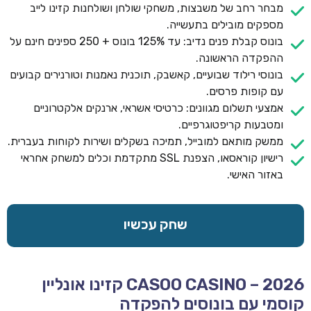
מבחר רחב של משבצות, משחקי שולחן ושולחנות קזינו לייב
מספקים מובילים בתעשייה.
בונוס קבלת פנים נדיב: עד 125% בונוס + 250 ספינים חינם על
ההפקדה הראשונה.
בונוסי רילוד שבועיים, קאשבק, תוכנית נאמנות וטורנירים קבועים
עם קופות פרסים.
אמצעי תשלום מגוונים: כרטיסי אשראי, ארנקים אלקטרוניים
ומטבעות קריפטוגרפיים.
ממשק מותאם למובייל, תמיכה בשקלים ושירות לקוחות בעברית.
רישיון קוראסאו, הצפנת SSL מתקדמת וכלים למשחק אחראי
באזור האישי.
שחק עכשיו
CASOO CASINO – 2026 קזינו אונליין
קוסמי עם בונוסים להפקדה