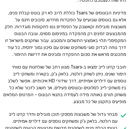
להרשות לעצמכם להפסיד.
מדיניות הבונוסים של Tsars כוללת לרוב לא רק בונוס קבלת פנים,
אלא גם בונוסים שבועיים על הפקדות מחדש, סיבובים חינם על
משבצות מובילות וקאשבק על הפסדים נטו לתקופות מוגדרות. חלק
מהמבצעים זמינים רק מהפקדה במינימום מסוים, וגובה הבונוס
המקסימלי תלוי באמצעי התשלום והמטבע. עבור שחקנים מישראל זו
דרך נוחה לבדוק סוגי משחקים שונים עם סיכון נמוך יחסית, כל עוד
מתכננים מראש את סכום ההפקדה ומבינים את דרישת ההימור.
חובבי קזינו לייב ימצאו ב‑Tsars מגוון רחב של שולחנות עם טווחי
הימור שונים. ניתן לשחק רולטה, בלאק ג'ק, בקארה ומשחקי לייב
נוספים עם דילרים אמיתיים, דרך שידורי HD איכותיים. אפשר לשלב
בין משחקי לייב לסלוטים ובונוסים פעילים, אך חשוב לזכור שלא כל
משחק תורם באותה מידה לעמידה בתנאי הבונוס – הפרטים המלאים
מופיעים בתקנון של כל מבצע.
מבחר גדול של משבצות מספקי תוכן מובילים וחדר קזינו לייב
עם רולטה, בלאק ג'ק ומשחקים נוספים עם דילרים אמיתיים.
בונוסי קבלת פנים לשחקנים חדשים ומבצעים קבועים לשחקנים