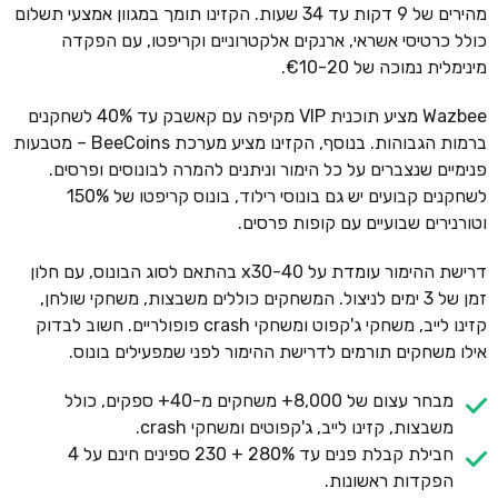
מהירים של 9 דקות עד 34 שעות. הקזינו תומך במגוון אמצעי תשלום
כולל כרטיסי אשראי, ארנקים אלקטרוניים וקריפטו, עם הפקדה
מינימלית נמוכה של €10-20.
Wazbee מציע תוכנית VIP מקיפה עם קאשבק עד 40% לשחקנים
ברמות הגבוהות. בנוסף, הקזינו מציע מערכת BeeCoins – מטבעות
פנימיים שנצברים על כל הימור וניתנים להמרה לבונוסים ופרסים.
לשחקנים קבועים יש גם בונוסי רילוד, בונוס קריפטו של 150%
וטורנירים שבועיים עם קופות פרסים.
דרישת ההימור עומדת על x30-40 בהתאם לסוג הבונוס, עם חלון
זמן של 3 ימים לניצול. המשחקים כוללים משבצות, משחקי שולחן,
קזינו לייב, משחקי ג'קפוט ומשחקי crash פופולריים. חשוב לבדוק
אילו משחקים תורמים לדרישת ההימור לפני שמפעילים בונוס.
מבחר עצום של 8,000+ משחקים מ-40+ ספקים, כולל
משבצות, קזינו לייב, ג'קפוטים ומשחקי crash.
חבילת קבלת פנים עד 280% + 230 ספינים חינם על 4
הפקדות ראשונות.