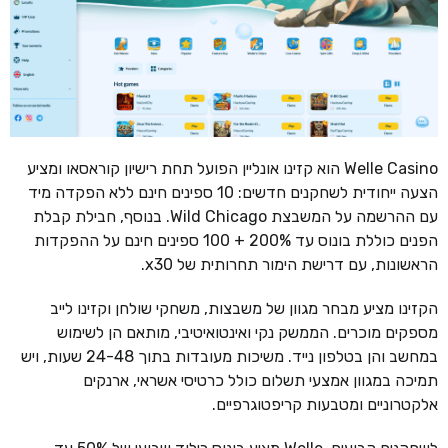
Welle Casino הוא קזינו אונליין הפועל תחת רישיון קוראסאו ומציע
הצעה ייחודית לשחקנים חדשים: 10 ספינים חינם ללא הפקדה מיד
עם ההרשמה על המשבצת Wild Chicago. בנוסף, חבילת קבלת
הפנים כוללת בונוס עד 200% + 100 ספינים חינם על ההפקדות
הראשונות, עם דרישת הימור תחרותית של x30.
הקזינו מציע מבחר מגוון של משבצות, משחקי שולחן וקזינו לייב
מספקים מוכרים. הממשק נקי ואינטואיטיבי, מותאם הן לשימוש
במחשב והן בטלפון נייד. משיכות מעובדות בתוך 24-48 שעות, ויש
תמיכה במגוון אמצעי תשלום כולל כרטיסי אשראי, ארנקים
אלקטרוניים ומטבעות קריפטוגרפיים.