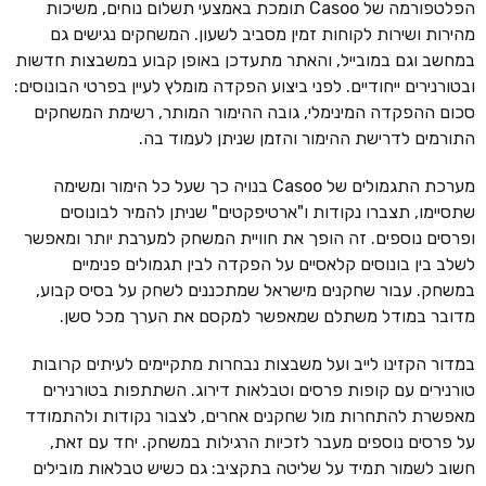
הפלטפורמה של Casoo תומכת באמצעי תשלום נוחים, משיכות
מהירות ושירות לקוחות זמין מסביב לשעון. המשחקים נגישים גם
במחשב וגם במובייל, והאתר מתעדכן באופן קבוע במשבצות חדשות
ובטורנירים ייחודיים. לפני ביצוע הפקדה מומלץ לעיין בפרטי הבונוסים:
סכום ההפקדה המינימלי, גובה ההימור המותר, רשימת המשחקים
התורמים לדרישת ההימור והזמן שניתן לעמוד בה.
מערכת התגמולים של Casoo בנויה כך שעל כל הימור ומשימה
שתסיימו, תצברו נקודות ו"ארטיפקטים" שניתן להמיר לבונוסים
ופרסים נוספים. זה הופך את חוויית המשחק למערבת יותר ומאפשר
לשלב בין בונוסים קלאסיים על הפקדה לבין תגמולים פנימיים
במשחק. עבור שחקנים מישראל שמתכננים לשחק על בסיס קבוע,
מדובר במודל משתלם שמאפשר למקסם את הערך מכל סשן.
במדור הקזינו לייב ועל משבצות נבחרות מתקיימים לעיתים קרובות
טורנירים עם קופות פרסים וטבלאות דירוג. השתתפות בטורנירים
מאפשרת להתחרות מול שחקנים אחרים, לצבור נקודות ולהתמודד
על פרסים נוספים מעבר לזכיות הרגילות במשחק. יחד עם זאת,
חשוב לשמור תמיד על שליטה בתקציב: גם כשיש טבלאות מובילים