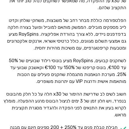
של x30 על ההפקדה, מה שמאפשר לשחקנים לנהל טוב יותר את
התקציב שלהם.
הפלטפורמה כוללת מבחר רחב של משבצות, משחקי שולחן וקזינו
לייב מספקים מובילים. הממשק מותאם למובייל ופועל בצורה חלקה
בדפדפנים ניידים, ללא צורך בהורדת אפליקציה. RoySpins מציע
גם אמצעי תשלום מגוונים, כולל כרטיסי אשראי, ארנקים אלקטרוניים
ומטבעות קריפטוגרפיים, עם משיכות מהירות יחסית.
לשחקנים קבועים, RoySpins מציע בונוסי רילוד שבועיים של 50%
עד €100, בונוס קריפטו של 150% עד €100 וקאשבק שבועי עד
25%. מערכת הנאמנות מתגמלת שחקנים פעילים עם הטבות
מותאמות אישית ודרגות VIP עם יתרונות משופרים.
חשוב לשים לב שדרישת ההימור של x30 חלה על כל חלק מהבונוס
בנפרד, ויש חלון זמן של 3 ימים לניצול הבונוס מרגע ההפעלה. מומלץ
לקרוא בעיון את התנאים לפני הפקדה ולהגדיר מסגרת תקציבית
מראש.
חבילת קבלת פנים עד 250% + 200 ספינים חינם עם מבנה