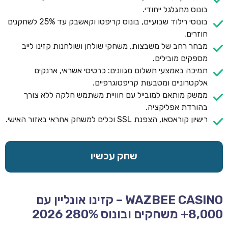
בונוס מתגלגל ייחודי.
בונוסי רילוד שבועיים, בונוס קריפטו וקאשבק עד 25% לשחקנים
חוזרים.
מבחר רחב של משבצות, משחקי שולחן ושולחנות קזינו לייב
מספקים מובילים.
תמיכה באמצעי תשלום מגוונים: כרטיסי אשראי, ארנקים
אלקטרוניים ומטבעות קריפטוגרפיים.
ממשק מותאם למובייל עם חוויית משתמש חלקה ללא צורך
בהורדת אפליקציה.
רישיון קוראסאו, הצפנת SSL וכלים למשחק אחראי באזור האישי.
שחק עכשיו
WAZBEE CASINO – קזינו אונליין עם
8,000+ משחקים ובונוס 280% 2026