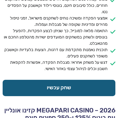
חוזרים, כולל סיבובים חינם, בונוסי רילוד וקאשבק על הפסדים
נטו.
אמצעי הפקדה ומשיכה נוחים לשחקנים מישראל, זמני טיפול
מהירים ומדיניות שקופה של מגבלות ועמלות.
התאמה מלאה למובייל, כך שניתן לבצע הפקדות, להפעיל
בונוסים ולשחק במשחקים המועדפים ישירות מהטלפון החכם או
מהטאבלט.
תוכנית נאמנות מתקדמת עם דרגות, הצעות בלעדיות וקאשבק
משופר לשחקנים פעילים.
דגש על משחק אחראי: מגבלות הפקדה, אפשרות להקפאת
חשבון וכלים לניהול עצמי באזור האישי.
שחק עכשיו
MEGAPARI CASINO – 2026 קזינו אונליין
עם בונוס 125% ו-250 ספינים חינם