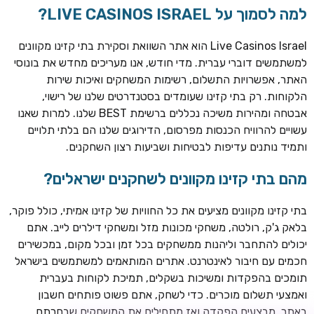
למה לסמוך על LIVE CASINOS ISRAEL?
Live Casinos Israel הוא אתר השוואת וסקירת בתי קזינו מקוונים
למשתמשים דוברי עברית. מדי חודש, אנו מעריכים מחדש את בונוסי
האתר, אפשרויות התשלום, רשימות המשחקים ואיכות שירות
הלקוחות. רק בתי קזינו שעומדים בסטנדרטים שלנו של רישוי,
אבטחה ומהירות משיכה נכללים ברשימת BEST שלנו. למרות שאנו
עשויים להרוויח הכנסות מפרסום, הדירוגים שלנו הם בלתי תלויים
ותמיד נותנים עדיפות לבטיחות ושביעות רצון השחקנים.
TSARS
חבילת קבלת פנים: בונוס 100% עד 300€ + 100 ספיני בונוס על
מהם בתי קזינו מקוונים לשחקנים ישראלים?
ההפקדה הראשונה
בתי קזינו מקוונים מציעים את כל החוויות של קזינו אמיתי, כולל פוקר,
CASOO
בלאק ג'ק, רולטה, משחקי מכונות מזל ומשחקי דילרים לייב. אתם
בונוס מתגלגל עד 2,000 ₪ + 200 ספינים חינם לשחקנים
יכולים להתחבר וליהנות ממשחקים בכל זמן ובכל מקום, במכשירים
חדשים
חכמים עם חיבור לאינטרנט. אתרים המותאמים למשתמשים בישראל
ROYSPINS
תומכים בהפקדות ומשיכות בשקלים, תמיכת לקוחות בעברית
חבילת קבלת פנים: עד 250% בונוס עד €2,000 + 200 ספינים
ואמצעי תשלום מוכרים. כדי לשחק, אתם פשוט פותחים חשבון
חינם על ההפקדות הראשונות
באתר, מבצעים הפקדה ואז מתחילים את המשחקים שבחרתם.