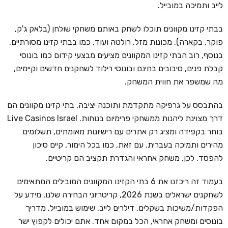
לייב ותמיכה במובייל.
בבתי קזינו מקוונים תוכלו לשחק באותם משחקי שולחן (בלאק ג'ק,
פוקר, בקארה), מכונות מזל, רולטה ועוד, כמו בבתי קזינו מסורתיים.
בנוסף, רוב הבתי קזינו המקוונים מציעים מבצעי קידום כמו בונוסי
קבלת פנים, סיבובים בחינם ובונוסי רילוד לשחקנים חדשים וקיימים,
מה שמשפר את חווית המשחק.
בהתבסס על גרפיקה מתקדמת ותוכנה יציבה, בתי קזינו מקוונים הם
דרך מצוינת ליהנות ממשחקי פרימיום בנוחות. Live Casinos Israel
בוחר בקפידה ומציג רק אתרים עם רישיונות מאומתים, תשלומים
מהירים ותמיכה בעברית. עם זאת, כמו בכל הימור, קיים סיכון
להפסד. לכן, משחק אחראי והגדרת תקציב הם קריטיים.
בעמוד זה ריכזנו את 6 בתי הקזינו המקוונים המובילים המתאימים
לשחקנים ישראלים בשנת 2026, קריטריוני הבחירה שלנו, מידע על
הפקדות/משיכות בשקלים, דילרים לייב, שימוש במובייל, מדריך
בונוסים ומשחק אחראי, הכל במקום אחד. אתם יכולים לקפוץ ישר