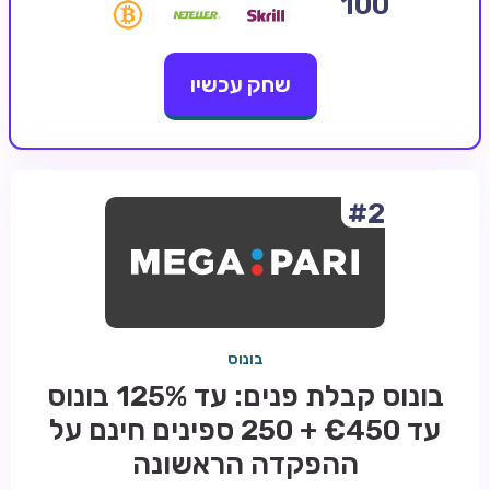
100
קזינו קריפטו
שחק עכשיו
קזינו PayPal
טורנירי קזינו
הימורי ספורט
אודות
#2
צור קשר
בלוג וחדשות
ביקורות
בונוס
חדשות
בונוס קבלת פנים: עד 125% בונוס
טיפים
עד €450 + 250 ספינים חינם על
מדריכים
ההפקדה הראשונה