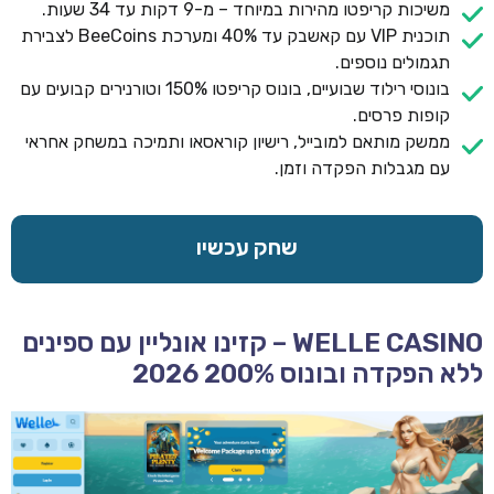
משיכות קריפטו מהירות במיוחד – מ-9 דקות עד 34 שעות.
תוכנית VIP עם קאשבק עד 40% ומערכת BeeCoins לצבירת
תגמולים נוספים.
בונוסי רילוד שבועיים, בונוס קריפטו 150% וטורנירים קבועים עם
קופות פרסים.
ממשק מותאם למובייל, רישיון קוראסאו ותמיכה במשחק אחראי
עם מגבלות הפקדה וזמן.
שחק עכשיו
WELLE CASINO – קזינו אונליין עם ספינים
ללא הפקדה ובונוס 200% 2026