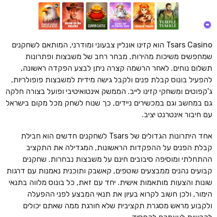
Tsars Casino הוא קזינו אונליין צבעוני ומודרני, המותאם לשחקנים
שמחפשים משיכות מהירות, מבחר רחב של משבצות ופתרונות
תשלום נוחים. לאחר הרשמה קצרה ניתן לבצע הפקדה ראשונה,
להפעיל בונוס קבלת פנים ולקבל גישה מידית למשבצות פופולריות,
ג'קפוטים ומשחקי קזינו לייב. הממשק אינטואיטיבי ופועל בצורה חלקה
גם במחשב וגם במכשירים ניידים, כך שנוח לשחק מכל מקום בישראל
עם חיבור אינטרנט יציב.
אחד היתרונות הגדולים של Tsars לשחקנים חדשים הוא חבילת
קבלת הפנים על ההפקדות הראשונות, המגדילה את התקציב
ההתחלתי ומוסיפה סיבובים חינם על משבצות נבחרות. שחקנים
קבועים נהנים ממבצעים שוטפים, קאשבק ותוכנית נאמנות עם דרגות
שונות והצעות מותאמות אישית. יחד עם זאת, כל בונוס מלווה בתנאי
הימור, ולכן חשוב לקרוא בעיון את תנאי המבצע לפני ההפעלה
ולקבוע מראש מסגרת תקציבית שלא חורגת ממה שאתם יכולים