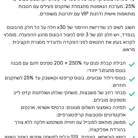
25%. מערכת הנאמנות מתגמלת שחקנים פעילים עם הטבות
מותאמות אישית ודרגות VIP עם יתרונות משופרים.
חשוב לשים לב שדרישת ההימור של x30 חלה על כל חלק מהבונוס
בנפרד, ויש חלון זמן של 3 ימים לניצול הבונוס מרגע ההפעלה. מומלץ
לקרוא בעיון את התנאים לפני הפקדה ולהגדיר מסגרת תקציבית
מראש.
חבילת קבלת פנים עד 250% + 200 ספינים חינם עם מבנה
בונוס מתגלגל ייחודי.
בונוסי רילוד שבועיים, בונוס קריפטו וקאשבק עד 25% לשחקנים
חוזרים.
מבחר רחב של משבצות, משחקי שולחן ושולחנות קזינו לייב
מספקים מובילים.
תמיכה באמצעי תשלום מגוונים: כרטיסי אשראי, ארנקים
אלקטרוניים ומטבעות קריפטוגרפיים.
ממשק מותאם למובייל עם חוויית משתמש חלקה ללא צורך
בהורדת אפליקציה.
רישיון קוראסאו, הצפנת SSL וכלים למשחק אחראי באזור האישי.