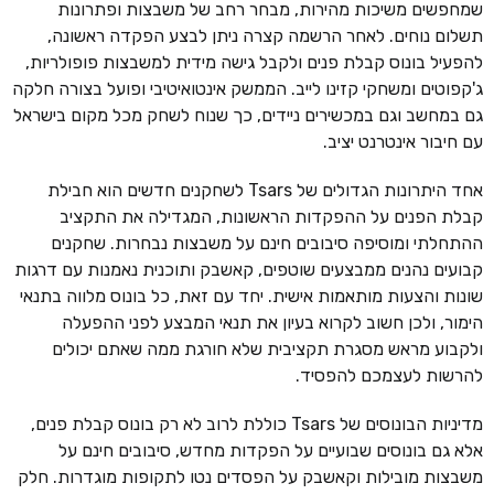
שמחפשים משיכות מהירות, מבחר רחב של משבצות ופתרונות
תשלום נוחים. לאחר הרשמה קצרה ניתן לבצע הפקדה ראשונה,
להפעיל בונוס קבלת פנים ולקבל גישה מידית למשבצות פופולריות,
ג'קפוטים ומשחקי קזינו לייב. הממשק אינטואיטיבי ופועל בצורה חלקה
גם במחשב וגם במכשירים ניידים, כך שנוח לשחק מכל מקום בישראל
עם חיבור אינטרנט יציב.
אחד היתרונות הגדולים של Tsars לשחקנים חדשים הוא חבילת
קבלת הפנים על ההפקדות הראשונות, המגדילה את התקציב
ההתחלתי ומוסיפה סיבובים חינם על משבצות נבחרות. שחקנים
קבועים נהנים ממבצעים שוטפים, קאשבק ותוכנית נאמנות עם דרגות
שונות והצעות מותאמות אישית. יחד עם זאת, כל בונוס מלווה בתנאי
הימור, ולכן חשוב לקרוא בעיון את תנאי המבצע לפני ההפעלה
ולקבוע מראש מסגרת תקציבית שלא חורגת ממה שאתם יכולים
להרשות לעצמכם להפסיד.
מדיניות הבונוסים של Tsars כוללת לרוב לא רק בונוס קבלת פנים,
אלא גם בונוסים שבועיים על הפקדות מחדש, סיבובים חינם על
משבצות מובילות וקאשבק על הפסדים נטו לתקופות מוגדרות. חלק