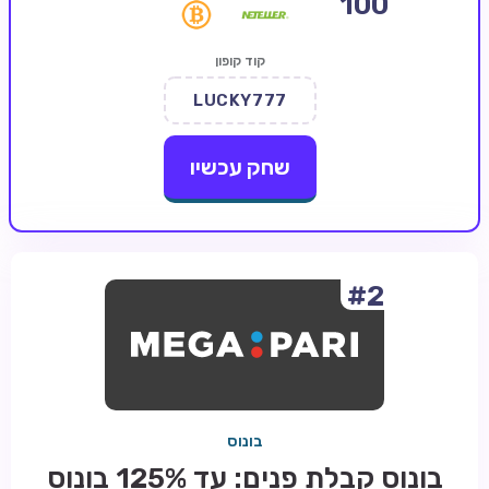
100
קזינו קריפטו
קוד קופון
קזינו PayPal
LUCKY777
טורנירי קזינו
הימורי ספורט
שחק עכשיו
אודות
צור קשר
בלוג וחדשות
#2
ביקורות
חדשות
טיפים
בונוס
מדריכים
בונוס קבלת פנים: עד 125% בונוס