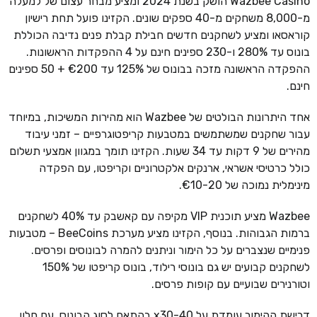
Wazbee Casino הושק בשנת 2024 ומציע מבחר עצום של למעלה
מ-8,000 משחקים מ-40 ספקים שונים. הקזינו פועל תחת רישיון
קוראסאו ומציע לשחקנים חדשים חבילת קבלת פנים נדיבה הכוללת
בונוס עד 280% ו-230 ספינים חינם על 4 ההפקדות הראשונות.
ההפקדה הראשונה מזכה בבונוס של 125% עד €200 + 50 ספינים
חינם.
אחד היתרונות הבולטים של Wazbee הוא מהירות המשיכות, במיוחד
עבור שחקנים שמשתמשים במטבעות קריפטוגרפיים – זמני עיבוד
מהירים של 9 דקות עד 34 שעות. הקזינו תומך במגוון אמצעי תשלום
כולל כרטיסי אשראי, ארנקים אלקטרוניים וקריפטו, עם הפקדה
מינימלית נמוכה של €10-20.
Wazbee מציע תוכנית VIP מקיפה עם קאשבק עד 40% לשחקנים
ברמות הגבוהות. בנוסף, הקזינו מציע מערכת BeeCoins – מטבעות
פנימיים שנצברים על כל הימור וניתנים להמרה לבונוסים ופרסים.
לשחקנים קבועים יש גם בונוסי רילוד, בונוס קריפטו של 150%
וטורנירים שבועיים עם קופות פרסים.
דרישת ההימור עומדת על x30-40 בהתאם לסוג הבונוס, עם חלון