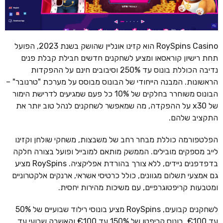
RoySpins Casino הוא קזינו אונליין שהושק בשנת 2023, הפועל
תחת רישיון קוראסאו ומציע לשחקנים חדשים חבילת קבלת פנים
נדיבה הכוללת בונוס עד 250% וסיבובים חינם על ההפקדות
הראשונות. המבנה הייחודי של הבונוס מבוסס על מערכת "טרנובר" –
הבונוס משוחרר בחלקים של 10% כל פעם שמגיעים לדרישת הימור
של x30 על ההפקדה, מה שמאפשר לשחקנים לנהל טוב יותר את
התקציב שלהם.
הפלטפורמה כוללת מבחר רחב של משבצות, משחקי שולחן וקזינו
לייב מספקים מובילים. הממשק מותאם למובייל ופועל בצורה חלקה
בדפדפנים ניידים, ללא צורך בהורדת אפליקציה. RoySpins מציע
גם אמצעי תשלום מגוונים, כולל כרטיסי אשראי, ארנקים אלקטרוניים
ומטבעות קריפטוגרפיים, עם משיכות מהירות יחסית.
לשחקנים קבועים, RoySpins מציע בונוסי רילוד שבועיים של 50%
עד €100, בונוס קריפטו של 150% עד €100 וקאשבק שבועי עד