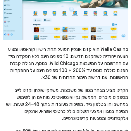
Welle Casino הוא קזינו אונליין הפועל תחת רישיון קוראסאו ומציע
הצעה ייחודית לשחקנים חדשים: 10 ספינים חינם ללא הפקדה מיד
עם ההרשמה על המשבצת Wild Chicago. בנוסף, חבילת קבלת
הפנים כוללת בונוס עד 200% + 100 ספינים חינם על ההפקדות
הראשונות, עם דרישת הימור תחרותית של x30.
הקזינו מציע מבחר מגוון של משבצות, משחקי שולחן וקזינו לייב
מספקים מוכרים. הממשק נקי ואינטואיטיבי, מותאם הן לשימוש
במחשב והן בטלפון נייד. משיכות מעובדות בתוך 24-48 שעות, ויש
תמיכה במגוון אמצעי תשלום כולל כרטיסי אשראי, ארנקים
אלקטרוניים ומטבעות קריפטוגרפיים.