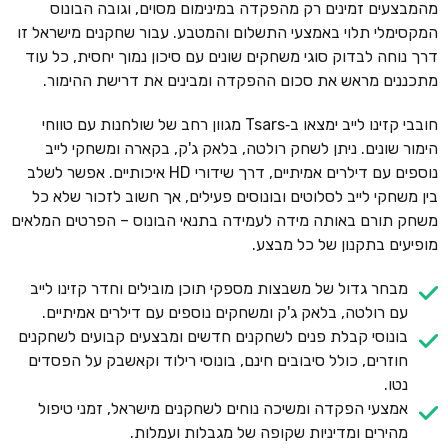
מהמבצעים זמינים רק מהפקדה במינימום מסוים, וגובה הבונוס
המקסימלי תלוי באמצעי התשלום והמטבע. עבור שחקנים מישראל זו
דרך נוחה לבדוק סוגי משחקים שונים עם סיכון נמוך יחסית, כל עוד
מתכננים מראש את סכום ההפקדה ומבינים את דרישת ההימור.
חובבי קזינו לייב ימצאו ב‑Tsars מגוון רחב של שולחנות עם טווחי
הימור שונים. ניתן לשחק רולטה, בלאק ג'ק, בקארה ומשחקי לייב
נוספים עם דילרים אמיתיים, דרך שידורי HD איכותיים. אפשר לשלב
בין משחקי לייב לסלוטים ובונוסים פעילים, אך חשוב לזכור שלא כל
משחק תורם באותה מידה לעמידה בתנאי הבונוס – הפרטים המלאים
מופיעים בתקנון של כל מבצע.
מבחר גדול של משבצות מספקי תוכן מובילים וחדר קזינו לייב
עם רולטה, בלאק ג'ק ומשחקים נוספים עם דילרים אמיתיים.
בונוסי קבלת פנים לשחקנים חדשים ומבצעים קבועים לשחקנים
חוזרים, כולל סיבובים חינם, בונוסי רילוד וקאשבק על הפסדים
נטו.
אמצעי הפקדה ומשיכה נוחים לשחקנים מישראל, זמני טיפול
מהירים ומדיניות שקופה של מגבלות ועמלות.