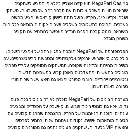
MegaPari Casino הוא קזינו אונליין בינלאומי המציע לשחקנים
ישראלים חוויית משחק איכותית עם מבחר רחב של משבצות, משחקי
שולחן וקזינו לייב. הקזינו פועל תחת רישיון קוראסאו ומציע ממשק
בעברית, תמיכה בתשלומים בשקלים ושירות לקוחות מותאם ללקוחות
מישראל. בונוס קבלת הפנים הנדיב מאפשר להתחיל עם תקציב
משחק מוגדל.
הפלטפורמה של MegaPari תומכת במגוון רחב של אמצעי תשלום,
כולל כרטיסי אשראי, ארנקים אלקטרוניים ומטבעות קריפטוגרפיים, עם
משיכות מהירות ומדיניות שקופה. המשחקים מסופקים על ידי ספקים
מובילים בתעשייה ומתעדכנים באופן קבוע במשבצות חדשות
ובטורנירים ייחודיים. חובבי ספורט ימצאו גם היצע עשיר של הימורי
ספורט באותו חשבון.
מערכת הבונוסים של MegaPari כוללת לא רק בונוס קבלת פנים
נדיב, אלא גם בונוסי רילוד שבועיים, קאשבק על הפסדים ומבצעים
עונתיים. תוכנית הנאמנות של הקזינו מתגמלת שחקנים קבועים עם
הטבות מותאמות אישית, נקודות נאמנות שניתן להמיר לפרסים
והצעות VIP בלעדיות. שחקנים פעילים נהנים גם מטורנירים קבועים