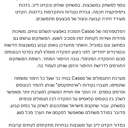
נוסף למשחק במשבצות, במשחקי שולחן ובקזינו לייב. בזכות
גיימיפיקציה חכמה, צבירת נקודות והתקדמות בדרגות, הקזינו
מעודד חזרה קבועה וניצול של מבצעים מתמשכים.
הפלטפורמה של Casoo תומכת באמצעי תשלום נוחים, משיכות
מהירות ושירות לקוחות זמין מסביב לשעון. המשחקים נגישים גם
במחשב וגם במובייל, והאתר מתעדכן באופן קבוע במשבצות חדשות
ובטורנירים ייחודיים. לפני ביצוע הפקדה מומלץ לעיין בפרטי הבונוסים:
סכום ההפקדה המינימלי, גובה ההימור המותר, רשימת המשחקים
התורמים לדרישת ההימור והזמן שניתן לעמוד בה.
מערכת התגמולים של Casoo בנויה כך שעל כל הימור ומשימה
שתסיימו, תצברו נקודות ו"ארטיפקטים" שניתן להמיר לבונוסים
ופרסים נוספים. זה הופך את חוויית המשחק למערבת יותר ומאפשר
לשלב בין בונוסים קלאסיים על הפקדה לבין תגמולים פנימיים
במשחק. עבור שחקנים מישראל שמתכננים לשחק על בסיס קבוע,
מדובר במודל משתלם שמאפשר למקסם את הערך מכל סשן.
במדור הקזינו לייב ועל משבצות נבחרות מתקיימים לעיתים קרובות