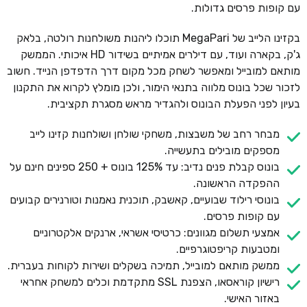
עם קופות פרסים גדולות.
בקזינו הלייב של MegaPari תוכלו ליהנות משולחנות רולטה, בלאק
ג'ק, בקארה ועוד, עם דילרים אמיתיים בשידור HD איכותי. הממשק
מותאם למובייל ומאפשר לשחק מכל מקום דרך הדפדפן הנייד. חשוב
לזכור שכל בונוס מלווה בתנאי הימור, ולכן מומלץ לקרוא את התקנון
בעיון לפני הפעלת הבונוס ולהגדיר מראש מסגרת תקציבית.
מבחר רחב של משבצות, משחקי שולחן ושולחנות קזינו לייב
מספקים מובילים בתעשייה.
בונוס קבלת פנים נדיב: עד 125% בונוס + 250 ספינים חינם על
ההפקדה הראשונה.
בונוסי רילוד שבועיים, קאשבק, תוכנית נאמנות וטורנירים קבועים
עם קופות פרסים.
אמצעי תשלום מגוונים: כרטיסי אשראי, ארנקים אלקטרוניים
ומטבעות קריפטוגרפיים.
ממשק מותאם למובייל, תמיכה בשקלים ושירות לקוחות בעברית.
רישיון קוראסאו, הצפנת SSL מתקדמת וכלים למשחק אחראי
באזור האישי.