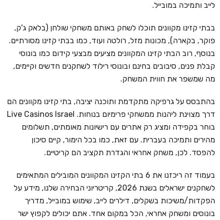
לייב ותמיכה במובייל.
בבתי קזינו מקוונים תוכלו לשחק באותם משחקי שולחן (בלאק ג'ק,
פוקר, בקארה), מכונות מזל, רולטה ועוד, כמו בבתי קזינו מסורתיים.
בנוסף, רוב הבתי קזינו המקוונים מציעים מבצעי קידום כמו בונוסי
קבלת פנים, סיבובים בחינם ובונוסי רילוד לשחקנים חדשים וקיימים,
מה שמשפר את חווית המשחק.
בהתבסס על גרפיקה מתקדמת ותוכנה יציבה, בתי קזינו מקוונים הם
דרך מצוינת ליהנות ממשחקי פרימיום בנוחות. Live Casinos Israel
בוחר בקפידה ומציג רק אתרים עם רישיונות מאומתים, תשלומים
מהירים ותמיכה בעברית. עם זאת, כמו בכל הימור, קיים סיכון
להפסד. לכן, משחק אחראי והגדרת תקציב הם קריטיים.
בעמוד זה ריכזנו את 6 בתי הקזינו המקוונים המובילים המתאימים
לשחקנים ישראלים בשנת 2026, קריטריוני הבחירה שלנו, מידע על
הפקדות/משיכות בשקלים, דילרים לייב, שימוש במובייל, מדריך
בונוסים ומשחק אחראי, הכל במקום אחד. אתם יכולים לקפוץ ישר