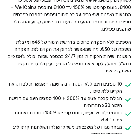
לשחקנים קבועים, Welle מציע בונוס רילוד שבועי של 50% עד
€100, בונוס קריפטו של 150% עד €100 ותוכנית WellCoins –
מטבעות נאמנות שנצברים על כל הימור וניתנים להמרה לפרסים,
ספינים חינם ובונוסים. המערכת מעודדת משחק קבוע ומתגמלת
שחקנים פעילים.
הספינים ללא הפקדה כרוכים בדרישת הימור של x45 ומגבלת
משיכה של €50, מה שמאפשר לבדוק את הקזינו לפני הפקדה
ראשונה. שירות הלקוחות זמין 24/7 במספר שפות, כולל צ'אט לייב
ודוא"ל. מומלץ לקרוא את תנאי כל מבצע בעיון ולהגדיר תקציב
משחק מראש.
10 ספינים חינם ללא הפקדה בהרשמה – אפשרות לבדוק את
הקזינו ללא סיכון.
חבילת קבלת פנים עד 200% + 100 ספינים חינם עם דרישת
הימור x30 תחרותית.
בונוסי רילוד שבועיים, בונוס קריפטו 150% ותוכנית נאמנות
WellCoins.
מבחר מגוון של משבצות, משחקי שולחן ושולחנות קזינו לייב