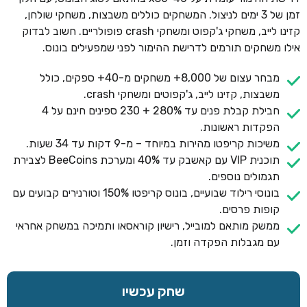
זמן של 3 ימים לניצול. המשחקים כוללים משבצות, משחקי שולחן,
קזינו לייב, משחקי ג'קפוט ומשחקי crash פופולריים. חשוב לבדוק
אילו משחקים תורמים לדרישת ההימור לפני שמפעילים בונוס.
מבחר עצום של 8,000+ משחקים מ-40+ ספקים, כולל
משבצות, קזינו לייב, ג'קפוטים ומשחקי crash.
חבילת קבלת פנים עד 280% + 230 ספינים חינם על 4
הפקדות ראשונות.
משיכות קריפטו מהירות במיוחד – מ-9 דקות עד 34 שעות.
תוכנית VIP עם קאשבק עד 40% ומערכת BeeCoins לצבירת
תגמולים נוספים.
בונוסי רילוד שבועיים, בונוס קריפטו 150% וטורנירים קבועים עם
קופות פרסים.
ממשק מותאם למובייל, רישיון קוראסאו ותמיכה במשחק אחראי
עם מגבלות הפקדה וזמן.
שחק עכשיו