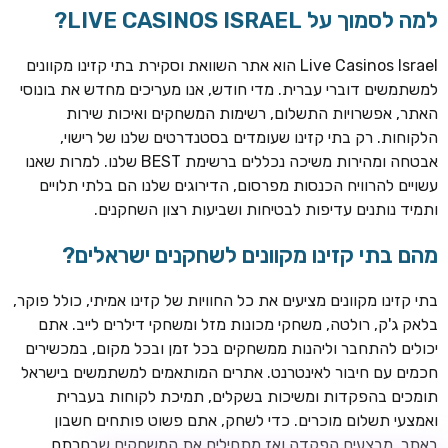
למה לסמוך על LIVE CASINOS ISRAEL?
Live Casinos Israel הוא אתר השוואת וסקירת בתי קזינו מקוונים
למשתמשים דוברי עברית. מדי חודש, אנו מעריכים מחדש את בונוסי
האתר, אפשרויות התשלום, רשימות המשחקים ואיכות שירות
הלקוחות. רק בתי קזינו שעומדים בסטנדרטים שלנו של רישוי,
אבטחה ומהירות משיכה נכללים ברשימת BEST שלנו. למרות שאנו
עשויים להרוויח הכנסות מפרסום, הדירוגים שלנו הם בלתי תלויים
ותמיד נותנים עדיפות לבטיחות ושביעות רצון השחקנים.
מהם בתי קזינו מקוונים לשחקנים ישראלים?
ROYSPINS
חבילת קבלת פנים: עד 250% בונוס עד €2,000 + 200 ספינים
חינם על ההפקדות הראשונות
בתי קזינו מקוונים מציעים את כל החוויות של קזינו אמיתי, כולל פוקר,
בלאק ג'ק, רולטה, משחקי מכונות מזל ומשחקי דילרים לייב. אתם
MEGAPARI
יכולים להתחבר וליהנות ממשחקים בכל זמן ובכל מקום, במכשירים
בונוס קבלת פנים: עד 125% בונוס עד €450 + 250 ספינים חינם
חכמים עם חיבור לאינטרנט. אתרים המותאמים למשתמשים בישראל
תומכים בהפקדות ומשיכות בשקלים, תמיכת לקוחות בעברית
WAZBEE
ואמצעי תשלום מוכרים. כדי לשחק, אתם פשוט פותחים חשבון
חבילת קבלת פנים: עד 280% בונוס עד €2,200 + 230 ספינים
באתר, מבצעים הפקדה ואז מתחילים את המשחקים שבחרתם.