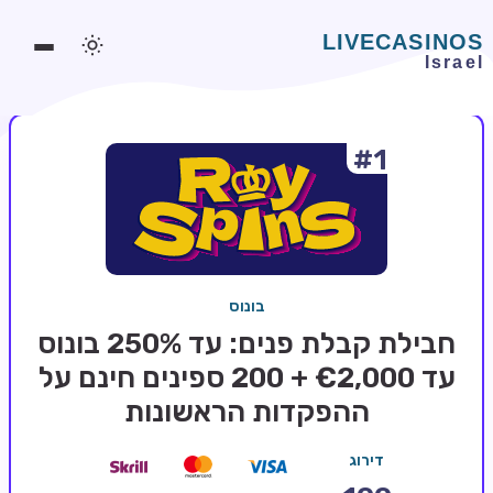
#1
משחקים אונליין
משחקים חינמיים
סלוטים אונליין
מדריכי קזינו
בונוס
מונדיאל 2026 הימורים
חבילת קבלת פנים: עד 250% בונוס
בלאקג'ק אונליין
עד €2,000 + 200 ספינים חינם על
ההפקדות הראשונות
בקרה אונליין
וידאו פוקר
דירוג
בונוסים בקזינו אונליין