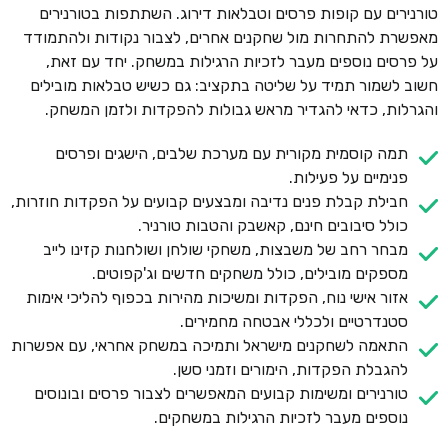
טורנירים עם קופות פרסים וטבלאות דירוג. השתתפות בטורנירים
מאפשרת להתחרות מול שחקנים אחרים, לצבור נקודות ולהתמודד
על פרסים נוספים מעבר לזכיות הרגילות במשחק. יחד עם זאת,
חשוב לשמור תמיד על שליטה בתקציב: גם כשיש טבלאות מובילים
והגרלות, כדאי להגדיר מראש גבולות להפקדות ולזמן המשחק.
תמה קוסמית מקורית עם מערכת שלבים, הישגים ופרסים
פנימיים על פעילות.
חבילת קבלת פנים נדיבה ומבצעים קבועים על הפקדות חוזרות,
כולל סיבובים חינם, קאשבק והטבות טורניר.
מבחר רחב של משבצות, משחקי שולחן ושולחנות קזינו לייב
מספקים מובילים, כולל משחקים חדשים וג'קפוטים.
אזור אישי נוח, הפקדות ומשיכות מהירות בכפוף להליכי אימות
סטנדרטיים ולכללי אבטחה מחמירים.
התאמה לשחקנים מישראל ותמיכה במשחק אחראי, עם אפשרות
להגבלת הפקדות, הימורים וזמני סשן.
טורנירים ומשימות קבועים המאפשרים לצבור פרסים ובונוסים
נוספים מעבר לזכיות הרגילות במשחקים.