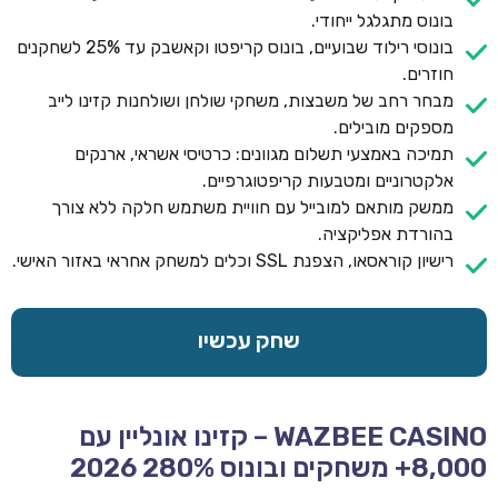
בונוס מתגלגל ייחודי.
בונוסי רילוד שבועיים, בונוס קריפטו וקאשבק עד 25% לשחקנים
חוזרים.
מבחר רחב של משבצות, משחקי שולחן ושולחנות קזינו לייב
מספקים מובילים.
תמיכה באמצעי תשלום מגוונים: כרטיסי אשראי, ארנקים
אלקטרוניים ומטבעות קריפטוגרפיים.
ממשק מותאם למובייל עם חוויית משתמש חלקה ללא צורך
בהורדת אפליקציה.
רישיון קוראסאו, הצפנת SSL וכלים למשחק אחראי באזור האישי.
שחק עכשיו
WAZBEE CASINO – קזינו אונליין עם
8,000+ משחקים ובונוס 280% 2026