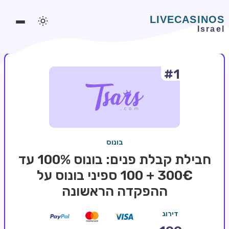
#1
משחקים אונליין
משחקים חינמיים
סלוטים אונליין
מדריכי קזינו
בונוס
מונדיאל 2026 הימורים
חבילת קבלת פנים: בונוס 100% עד
בלאקג'ק אונליין
300€ + 100 ספיני בונוס על
ההפקדה הראשונה
בקרה אונליין
וידאו פוקר
דירוג
בונוסים בקזינו אונליין