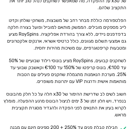
של x30 על ההפקדה, מה שמאפשר לשחקנים לנהל טוב יותר את
התקציב שלהם.
הפלטפורמה כוללת מבחר רחב של משבצות, משחקי שולחן וקזינו
לייב מספקים מובילים. הממשק מותאם למובייל ופועל בצורה חלקה
בדפדפנים ניידים, ללא צורך בהורדת אפליקציה. RoySpins מציע
גם אמצעי תשלום מגוונים, כולל כרטיסי אשראי, ארנקים אלקטרוניים
ומטבעות קריפטוגרפיים, עם משיכות מהירות יחסית.
לשחקנים קבועים, RoySpins מציע בונוסי רילוד שבועיים של 50%
עד €100, בונוס קריפטו של 150% עד €100 וקאשבק שבועי עד
25%. מערכת הנאמנות מתגמלת שחקנים פעילים עם הטבות
מותאמות אישית ודרגות VIP עם יתרונות משופרים.
חשוב לשים לב שדרישת ההימור של x30 חלה על כל חלק מהבונוס
בנפרד, ויש חלון זמן של 3 ימים לניצול הבונוס מרגע ההפעלה. מומלץ
לקרוא בעיון את התנאים לפני הפקדה ולהגדיר מסגרת תקציבית
מראש.
חבילת קבלת פנים עד 250% + 200 ספינים חינם עם מבנה