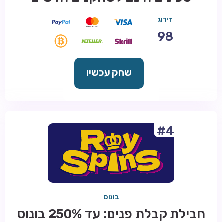
דירוג
98
שחק עכשיו
#4
בונוס
חבילת קבלת פנים: עד 250% בונוס