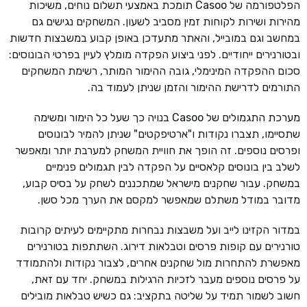
הפלטפורמה של Casoo תומכת באמצעי תשלום נוחים, משיכות
מהירות ושירות לקוחות זמין מסביב לשעון. המשחקים נגישים גם
במחשב וגם במובייל, והאתר מתעדכן באופן קבוע במשבצות חדשות
ובטורנירים ייחודיים. לפני ביצוע הפקדה מומלץ לעיין בפרטי הבונוסים:
סכום ההפקדה המינימלי, גובה ההימור המותר, רשימת המשחקים
התורמים לדרישת ההימור והזמן שניתן לעמוד בה.
מערכת התגמולים של Casoo בנויה כך שעל כל הימור ומשימה
שתסיימו, תצברו נקודות ו"ארטיפקטים" שניתן להמיר לבונוסים
ופרסים נוספים. זה הופך את חוויית המשחק למערבת יותר ומאפשר
לשלב בין בונוסים קלאסיים על הפקדה לבין תגמולים פנימיים
במשחק. עבור שחקנים מישראל שמתכננים לשחק על בסיס קבוע,
מדובר במודל משתלם שמאפשר למקסם את הערך מכל סשן.
במדור הקזינו לייב ועל משבצות נבחרות מתקיימים לעיתים קרובות
טורנירים עם קופות פרסים וטבלאות דירוג. השתתפות בטורנירים
מאפשרת להתחרות מול שחקנים אחרים, לצבור נקודות ולהתמודד
על פרסים נוספים מעבר לזכיות הרגילות במשחק. יחד עם זאת,
חשוב לשמור תמיד על שליטה בתקציב: גם כשיש טבלאות מובילים