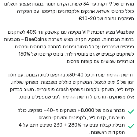
מהירים של 9 דקות עד 34 שעות. הקזינו תומך במגוון אמצעי תשלום
כולל כרטיסי אשראי, ארנקים אלקטרוניים וקריפטו, עם הפקדה
מינימלית נמוכה של €10-20.
Wazbee מציע תוכנית VIP מקיפה עם קאשבק עד 40% לשחקנים
ברמות הגבוהות. בנוסף, הקזינו מציע מערכת BeeCoins – מטבעות
פנימיים שנצברים על כל הימור וניתנים להמרה לבונוסים ופרסים.
לשחקנים קבועים יש גם בונוסי רילוד, בונוס קריפטו של 150%
וטורנירים שבועיים עם קופות פרסים.
דרישת ההימור עומדת על x30-40 בהתאם לסוג הבונוס, עם חלון
זמן של 3 ימים לניצול. המשחקים כוללים משבצות, משחקי שולחן,
קזינו לייב, משחקי ג'קפוט ומשחקי crash פופולריים. חשוב לבדוק
אילו משחקים תורמים לדרישת ההימור לפני שמפעילים בונוס.
מבחר עצום של 8,000+ משחקים מ-40+ ספקים, כולל
משבצות, קזינו לייב, ג'קפוטים ומשחקי crash.
חבילת קבלת פנים עד 280% + 230 ספינים חינם על 4
הפקדות ראשונות.