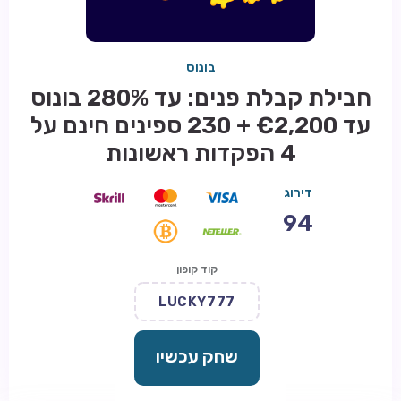
בונוס
חבילת קבלת פנים: עד 280% בונוס
עד €2,200 + 230 ספינים חינם על
4 הפקדות ראשונות
דירוג
94
קוד קופון
LUCKY777
שחק עכשיו