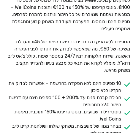
לשחקנים קבועים, Welle מציע בונוס רילוד שבועי של 50% עד
€100, בונוס קריפטו של 150% עד €100 ותוכנית WellCoins –
מטבעות נאמנות שנצברים על כל הימור וניתנים להמרה לפרסים,
ספינים חינם ובונוסים. המערכת מעודדת משחק קבוע ומתגמלת
שחקנים פעילים.
הספינים ללא הפקדה כרוכים בדרישת הימור של x45 ומגבלת
משיכה של €50, מה שמאפשר לבדוק את הקזינו לפני הפקדה
ראשונה. שירות הלקוחות זמין 24/7 במספר שפות, כולל צ'אט לייב
ודוא"ל. מומלץ לקרוא את תנאי כל מבצע בעיון ולהגדיר תקציב
משחק מראש.
10 ספינים חינם ללא הפקדה בהרשמה – אפשרות לבדוק את
הקזינו ללא סיכון.
חבילת קבלת פנים עד 200% + 100 ספינים חינם עם דרישת
הימור x30 תחרותית.
בונוסי רילוד שבועיים, בונוס קריפטו 150% ותוכנית נאמנות
WellCoins.
מבחר מגוון של משבצות, משחקי שולחן ושולחנות קזינו לייב