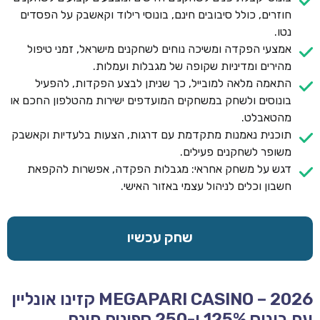
חוזרים, כולל סיבובים חינם, בונוסי רילוד וקאשבק על הפסדים
נטו.
אמצעי הפקדה ומשיכה נוחים לשחקנים מישראל, זמני טיפול
מהירים ומדיניות שקופה של מגבלות ועמלות.
התאמה מלאה למובייל, כך שניתן לבצע הפקדות, להפעיל
בונוסים ולשחק במשחקים המועדפים ישירות מהטלפון החכם או
מהטאבלט.
תוכנית נאמנות מתקדמת עם דרגות, הצעות בלעדיות וקאשבק
משופר לשחקנים פעילים.
דגש על משחק אחראי: מגבלות הפקדה, אפשרות להקפאת
חשבון וכלים לניהול עצמי באזור האישי.
שחק עכשיו
MEGAPARI CASINO – 2026 קזינו אונליין
עם בונוס 125% ו-250 ספינים חינם