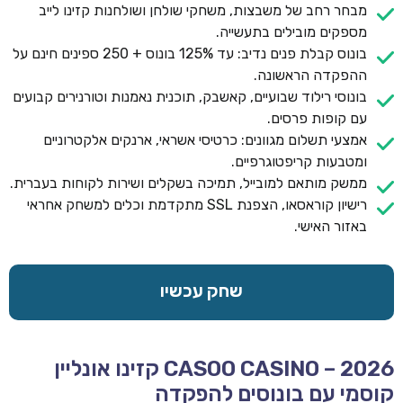
מבחר רחב של משבצות, משחקי שולחן ושולחנות קזינו לייב
מספקים מובילים בתעשייה.
בונוס קבלת פנים נדיב: עד 125% בונוס + 250 ספינים חינם על
ההפקדה הראשונה.
בונוסי רילוד שבועיים, קאשבק, תוכנית נאמנות וטורנירים קבועים
עם קופות פרסים.
אמצעי תשלום מגוונים: כרטיסי אשראי, ארנקים אלקטרוניים
ומטבעות קריפטוגרפיים.
ממשק מותאם למובייל, תמיכה בשקלים ושירות לקוחות בעברית.
רישיון קוראסאו, הצפנת SSL מתקדמת וכלים למשחק אחראי
באזור האישי.
שחק עכשיו
CASOO CASINO – 2026 קזינו אונליין
קוסמי עם בונוסים להפקדה