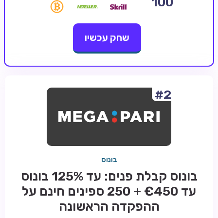
100
קזינו קריפטו
שחק עכשיו
קזינו PayPal
טורנירי קזינו
הימורי ספורט
אודות
#2
צור קשר
בלוג וחדשות
ביקורות
בונוס
חדשות
בונוס קבלת פנים: עד 125% בונוס
טיפים
עד €450 + 250 ספינים חינם על
מדריכים
ההפקדה הראשונה