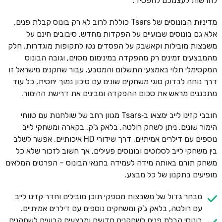
להרשות לעצמכם להפסיד.
מדיניות הבונוסים של Tsars כוללת לרוב לא רק בונוס קבלת פנים,
אלא גם בונוסים שבועיים על הפקדות מחדש, סיבובים חינם על
משבצות מובילות וקאשבק על הפסדים נטו לתקופות מוגדרות. חלק
מהמבצעים זמינים רק מהפקדה במינימום מסוים, וגובה הבונוס
המקסימלי תלוי באמצעי התשלום והמטבע. עבור שחקנים מישראל זו
דרך נוחה לבדוק סוגי משחקים שונים עם סיכון נמוך יחסית, כל עוד
מתכננים מראש את סכום ההפקדה ומבינים את דרישת ההימור.
חובבי קזינו לייב ימצאו ב‑Tsars מגוון רחב של שולחנות עם טווחי
הימור שונים. ניתן לשחק רולטה, בלאק ג'ק, בקארה ומשחקי לייב
נוספים עם דילרים אמיתיים, דרך שידורי HD איכותיים. אפשר לשלב
בין משחקי לייב לסלוטים ובונוסים פעילים, אך חשוב לזכור שלא כל
משחק תורם באותה מידה לעמידה בתנאי הבונוס – הפרטים המלאים
מופיעים בתקנון של כל מבצע.
מבחר גדול של משבצות מספקי תוכן מובילים וחדר קזינו לייב
עם רולטה, בלאק ג'ק ומשחקים נוספים עם דילרים אמיתיים.
בונוסי קבלת פנים לשחקנים חדשים ומבצעים קבועים לשחקנים