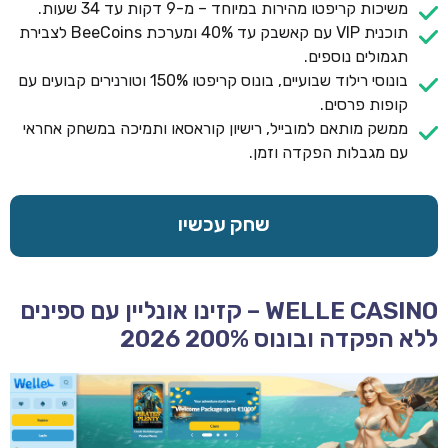
משיכות קריפטו מהירות במיוחד – מ-9 דקות עד 34 שעות.
תוכנית VIP עם קאשבק עד 40% ומערכת BeeCoins לצבירת
תגמולים נוספים.
בונוסי רילוד שבועיים, בונוס קריפטו 150% וטורנירים קבועים עם
קופות פרסים.
ממשק מותאם למובייל, רישיון קוראסאו ותמיכה במשחק אחראי
עם מגבלות הפקדה וזמן.
שחק עכשיו
WELLE CASINO – קזינו אונליין עם ספינים
ללא הפקדה ובונוס 200% 2026