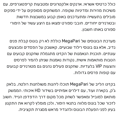
כולל כרטיסי אשראי, ארנקים אלקטרוניים ומטבעות קריפטוגרפיים, עם
משיכות מהירות ומדיניות שקופה. המשחקים מסופקים על ידי ספקים
מובילים בתעשייה ומתעדכנים באופן קבוע במשבצות חדשות
ובטורנירים ייחודיים. חובבי ספורט ימצאו גם היצע עשיר של הימורי
ספורט באותו חשבון.
מערכת הבונוסים של MegaPari כוללת לא רק בונוס קבלת פנים
נדיב, אלא גם בונוסי רילוד שבועיים, קאשבק על הפסדים ומבצעים
עונתיים. תוכנית הנאמנות של הקזינו מתגמלת שחקנים קבועים עם
הטבות מותאמות אישית, נקודות נאמנות שניתן להמיר לפרסים
והצעות VIP בלעדיות. שחקנים פעילים נהנים גם מטורנירים קבועים
עם קופות פרסים גדולות.
בקזינו הלייב של MegaPari תוכלו ליהנות משולחנות רולטה, בלאק
ג'ק, בקארה ועוד, עם דילרים אמיתיים בשידור HD איכותי. הממשק
מותאם למובייל ומאפשר לשחק מכל מקום דרך הדפדפן הנייד. חשוב
לזכור שכל בונוס מלווה בתנאי הימור, ולכן מומלץ לקרוא את התקנון
בעיון לפני הפעלת הבונוס ולהגדיר מראש מסגרת תקציבית.