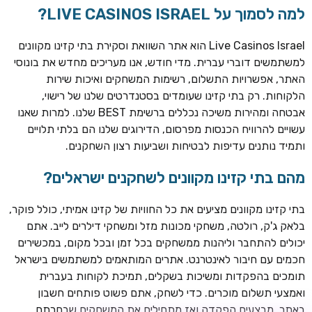
למה לסמוך על LIVE CASINOS ISRAEL?
Live Casinos Israel הוא אתר השוואת וסקירת בתי קזינו מקוונים
למשתמשים דוברי עברית. מדי חודש, אנו מעריכים מחדש את בונוסי
האתר, אפשרויות התשלום, רשימות המשחקים ואיכות שירות
הלקוחות. רק בתי קזינו שעומדים בסטנדרטים שלנו של רישוי,
אבטחה ומהירות משיכה נכללים ברשימת BEST שלנו. למרות שאנו
עשויים להרוויח הכנסות מפרסום, הדירוגים שלנו הם בלתי תלויים
ותמיד נותנים עדיפות לבטיחות ושביעות רצון השחקנים.
TSARS
חבילת קבלת פנים: בונוס 100% עד 300€ + 100 ספיני בונוס על
מהם בתי קזינו מקוונים לשחקנים ישראלים?
ההפקדה הראשונה
בתי קזינו מקוונים מציעים את כל החוויות של קזינו אמיתי, כולל פוקר,
CASOO
בלאק ג'ק, רולטה, משחקי מכונות מזל ומשחקי דילרים לייב. אתם
בונוס מתגלגל עד 2,000 ₪ + 200 ספינים חינם לשחקנים
יכולים להתחבר וליהנות ממשחקים בכל זמן ובכל מקום, במכשירים
חדשים
חכמים עם חיבור לאינטרנט. אתרים המותאמים למשתמשים בישראל
ROYSPINS
תומכים בהפקדות ומשיכות בשקלים, תמיכת לקוחות בעברית
חבילת קבלת פנים: עד 250% בונוס עד €2,000 + 200 ספינים
ואמצעי תשלום מוכרים. כדי לשחק, אתם פשוט פותחים חשבון
חינם על ההפקדות הראשונות
באתר, מבצעים הפקדה ואז מתחילים את המשחקים שבחרתם.