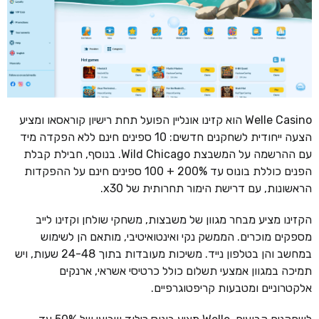
Welle Casino הוא קזינו אונליין הפועל תחת רישיון קוראסאו ומציע
הצעה ייחודית לשחקנים חדשים: 10 ספינים חינם ללא הפקדה מיד
עם ההרשמה על המשבצת Wild Chicago. בנוסף, חבילת קבלת
הפנים כוללת בונוס עד 200% + 100 ספינים חינם על ההפקדות
הראשונות, עם דרישת הימור תחרותית של x30.
הקזינו מציע מבחר מגוון של משבצות, משחקי שולחן וקזינו לייב
מספקים מוכרים. הממשק נקי ואינטואיטיבי, מותאם הן לשימוש
במחשב והן בטלפון נייד. משיכות מעובדות בתוך 24-48 שעות, ויש
תמיכה במגוון אמצעי תשלום כולל כרטיסי אשראי, ארנקים
אלקטרוניים ומטבעות קריפטוגרפיים.