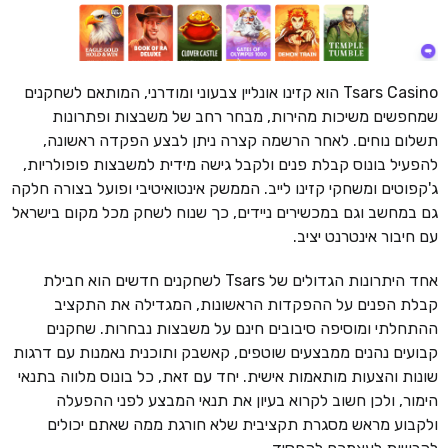
Tsars Casino הוא קזינו אונליין צבעוני ומודרני, המותאם לשחקנים
שמחפשים משיכות מהירות, מבחר רחב של משבצות ופתרונות
תשלום נוחים. לאחר הרשמה קצרה ניתן לבצע הפקדה ראשונה,
להפעיל בונוס קבלת פנים ולקבל גישה מידית למשבצות פופולריות,
ג'קפוטים ומשחקי קזינו לייב. הממשק אינטואיטיבי ופועל בצורה חלקה
גם במחשב וגם במכשירים ניידים, כך שנוח לשחק מכל מקום בישראל
עם חיבור אינטרנט יציב.
אחד היתרונות הגדולים של Tsars לשחקנים חדשים הוא חבילת
קבלת הפנים על ההפקדות הראשונות, המגדילה את התקציב
ההתחלתי ומוסיפה סיבובים חינם על משבצות נבחרות. שחקנים
קבועים נהנים ממבצעים שוטפים, קאשבק ותוכנית נאמנות עם דרגות
שונות והצעות מותאמות אישית. יחד עם זאת, כל בונוס מלווה בתנאי
הימור, ולכן חשוב לקרוא בעיון את תנאי המבצע לפני ההפעלה
ולקבוע מראש מסגרת תקציבית שלא חורגת ממה שאתם יכולים