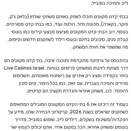
לייב ותמיכה במובייל.
בבתי קזינו מקוונים תוכלו לשחק באותם משחקי שולחן (בלאק ג'ק,
פוקר, בקארה), מכונות מזל, רולטה ועוד, כמו בבתי קזינו מסורתיים.
בנוסף, רוב הבתי קזינו המקוונים מציעים מבצעי קידום כמו בונוסי
קבלת פנים, סיבובים בחינם ובונוסי רילוד לשחקנים חדשים וקיימים,
מה שמשפר את חווית המשחק.
בהתבסס על גרפיקה מתקדמת ותוכנה יציבה, בתי קזינו מקוונים הם
דרך מצוינת ליהנות ממשחקי פרימיום בנוחות. Live Casinos Israel
בוחר בקפידה ומציג רק אתרים עם רישיונות מאומתים, תשלומים
מהירים ותמיכה בעברית. עם זאת, כמו בכל הימור, קיים סיכון
להפסד. לכן, משחק אחראי והגדרת תקציב הם קריטיים.
בעמוד זה ריכזנו את 6 בתי הקזינו המקוונים המובילים המתאימים
לשחקנים ישראלים בשנת 2026, קריטריוני הבחירה שלנו, מידע על
הפקדות/משיכות בשקלים, דילרים לייב, שימוש במובייל, מדריך
בונוסים ומשחק אחראי, הכל במקום אחד. אתם יכולים לקפוץ ישר