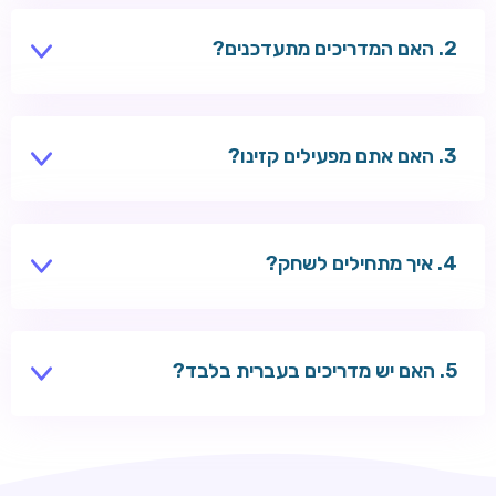
תשלומים ונושאים כלליים.
האם המדריכים מתעדכנים?
כן — צוות העריכה מעדכן בונוסים, שיטות תשלום ודירוגים
לפי שינויים בשוק.
האם אתם מפעילים קזינו?
לא — אנחנו אתר תוכן עצמאי עם קישורי שותפים לקזינו
חיצוניים.
איך מתחילים לשחק?
בחרו מדריך לפי נושא, השוו קזינו מומלצים, הירשמו בקזינו
שבחרתם והפקידו בבטחה.
האם יש מדריכים בעברית בלבד?
כל המדריכים נכתבים בעברית לשחקנים ישראלים.
TSARS
חבילת קבלת פנים: בונוס 100% עד 300€ + 100 ספיני בונוס על