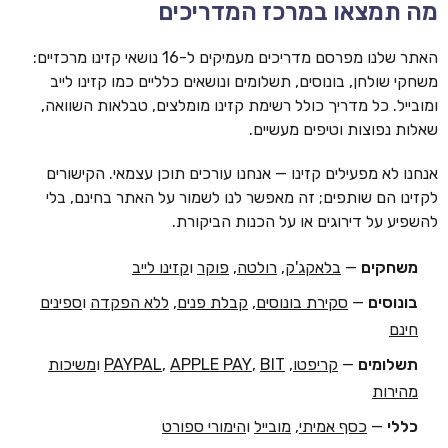
מה תמצאו במרכז המדריכים
האתר שלנו מפרסם מדריכים מעמיקים ל-16 נושאי קזינו מרכזיים:
משחקי שולחן, בונוסים, תשלומים ונושאים כלליים כמו קזינו לייב
ומובייל. כל מדריך כולל רשימת קזינו מומלצים, טבלאות השוואה,
שאלות נפוצות וטיפים מעשיים.
אנחנו לא מפעילים קזינו — אנחנו עורכים תוכן עצמאי. הקישורים
לקזינו הם שותפים; זה מאפשר לנו לשמור על האתר בחינם, בלי
להשפיע על דירוגים או על הכנות הביקורת.
משחקים
—
בלאקג'ק
,
רולטה
,
פוקר
ו
קזינו לייב
בונוסים
—
סקירת בונוסים
,
קבלת פנים
,
ללא הפקדה
ו
ספינים
חינם
תשלומים
—
קריפטו
,
BIT
,
APPLE PAY
,
PAYPAL
ו
משיכות
מהירות
כללי
—
כסף אמיתי
,
מובייל
ו
הימורי ספורט