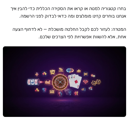
בחרו קטגוריה למטה או קראו את הסקירה הכללית כדי להבין איך
קזינו קריפטו
אנחנו בוחרים קזינו מומלצים ומה כדאי לבדוק לפני הרשמה.
קזינו PayPal
המטרה: לעזור לכם לקבל החלטה מושכלת — לא לדחוף הצעה
טורנירי קזינו
אחת, אלא להשוות אפשרויות לפי הצרכים שלכם.
הימורי ספורט
אודות
צור קשר
בלוג וחדשות
ביקורות
חדשות
טיפים
מדריכים