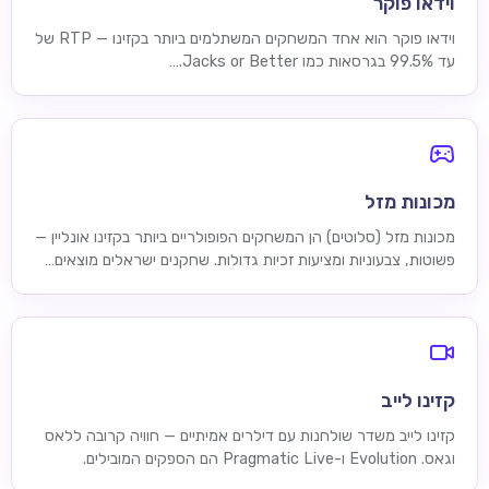
וידאו פוקר
וידאו פוקר הוא אחד המשחקים המשתלמים ביותר בקזינו — RTP של
עד 99.5% בגרסאות כמו Jacks or Better.…
מכונות מזל
מכונות מזל (סלוטים) הן המשחקים הפופולריים ביותר בקזינו אונליין —
פשוטות, צבעוניות ומציעות זכיות גדולות. שחקנים ישראלים מוצאים…
קזינו לייב
קזינו לייב משדר שולחנות עם דילרים אמיתיים — חוויה קרובה ללאס
וגאס. Evolution ו-Pragmatic Live הם הספקים המובילים.