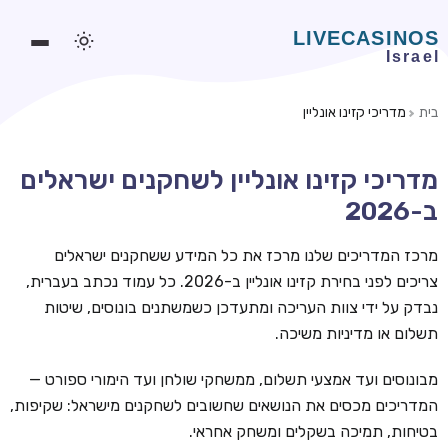
בית
מדריכי קזינו אונליין
משחקים אונליין
מדריכי קזינו אונליין לשחקנים ישראלים
משחקים חינמיים
ב-2026
סלוטים אונליין
מרכז המדריכים שלנו מרכז את כל המידע ששחקנים ישראלים
מדריכי קזינו
צריכים לפני בחירת קזינו אונליין ב-2026. כל עמוד נכתב בעברית,
מונדיאל 2026 הימורים
נבדק על ידי צוות העריכה ומתעדכן כשמשתנים בונוסים, שיטות
תשלום או מדיניות משיכה.
בלאקג'ק אונליין
בקרה אונליין
מבונוסים ועד אמצעי תשלום, ממשחקי שולחן ועד הימורי ספורט —
המדריכים מכסים את הנושאים שחשובים לשחקנים מישראל: שקיפות,
וידאו פוקר
בטיחות, תמיכה בשקלים ומשחק אחראי.
בונוסים בקזינו אונליין