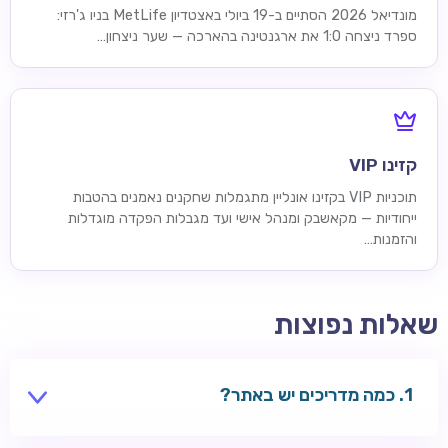
מונדיאל 2026 הסתיים ב-19 ביולי באצטדיון MetLife בניו ג'רזי:
ספרד ניצחה 1:0 את ארגנטינה בהארכה — שער ניצחון…
קזינו VIP
תוכניות VIP בקזינו אונליין מתגמלות שחקנים נאמנים בהטבות
ייחודיות — מקאשבק ומנהל אישי ועד מגבלות הפקדה מוגדלות
והזמנות…
שאלות נפוצות
כמה מדריכים יש באתר?
16 מדריכי נושא ועמוד מרכזי אחד — משחקים, בונוסים,