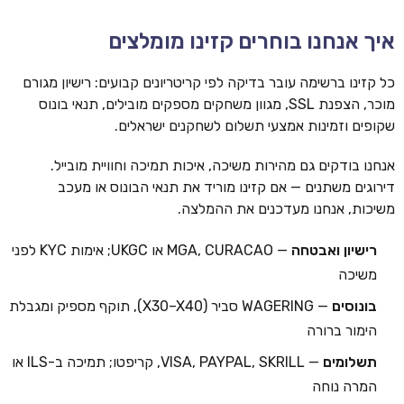
איך אנחנו בוחרים קזינו מומלצים
כל קזינו ברשימה עובר בדיקה לפי קריטריונים קבועים: רישיון מגורם
מוכר, הצפנת SSL, מגוון משחקים מספקים מובילים, תנאי בונוס
שקופים וזמינות אמצעי תשלום לשחקנים ישראלים.
אנחנו בודקים גם מהירות משיכה, איכות תמיכה וחוויית מובייל.
דירוגים משתנים — אם קזינו מוריד את תנאי הבונוס או מעכב
משיכות, אנחנו מעדכנים את ההמלצה.
רישיון ואבטחה
— MGA, CURACAO או UKGC; אימות KYC לפני
משיכה
בונוסים
— WAGERING סביר (X30–X40), תוקף מספיק ומגבלת
הימור ברורה
תשלומים
— VISA, PAYPAL, SKRILL, קריפטו; תמיכה ב-ILS או
המרה נוחה