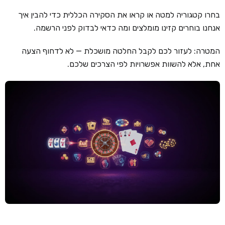
בחרו קטגוריה למטה או קראו את הסקירה הכללית כדי להבין איך
קזינו קריפטו
אנחנו בוחרים קזינו מומלצים ומה כדאי לבדוק לפני הרשמה.
קזינו PayPal
המטרה: לעזור לכם לקבל החלטה מושכלת — לא לדחוף הצעה
טורנירי קזינו
אחת, אלא להשוות אפשרויות לפי הצרכים שלכם.
הימורי ספורט
אודות
צור קשר
בלוג וחדשות
ביקורות
חדשות
טיפים
מדריכים