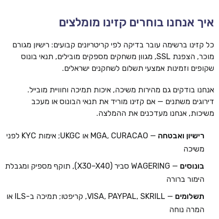
איך אנחנו בוחרים קזינו מומלצים
כל קזינו ברשימה עובר בדיקה לפי קריטריונים קבועים: רישיון מגורם
מוכר, הצפנת SSL, מגוון משחקים מספקים מובילים, תנאי בונוס
שקופים וזמינות אמצעי תשלום לשחקנים ישראלים.
אנחנו בודקים גם מהירות משיכה, איכות תמיכה וחוויית מובייל.
דירוגים משתנים — אם קזינו מוריד את תנאי הבונוס או מעכב
משיכות, אנחנו מעדכנים את ההמלצה.
רישיון ואבטחה
— MGA, CURACAO או UKGC; אימות KYC לפני
משיכה
בונוסים
— WAGERING סביר (X30–X40), תוקף מספיק ומגבלת
הימור ברורה
תשלומים
— VISA, PAYPAL, SKRILL, קריפטו; תמיכה ב-ILS או
המרה נוחה