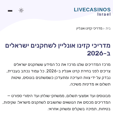
בית
מדריכי קזינו אונליין
משחקים אונליין
מדריכי קזינו אונליין לשחקנים ישראלים
משחקים חינמיים
ב-2026
סלוטים אונליין
מרכז המדריכים שלנו מרכז את כל המידע ששחקנים ישראלים
מדריכי קזינו
צריכים לפני בחירת קזינו אונליין ב-2026. כל עמוד נכתב בעברית,
מונדיאל 2026 הימורים
נבדק על ידי צוות העריכה ומתעדכן כשמשתנים בונוסים, שיטות
תשלום או מדיניות משיכה.
בלאקג'ק אונליין
בקרה אונליין
מבונוסים ועד אמצעי תשלום, ממשחקי שולחן ועד הימורי ספורט —
המדריכים מכסים את הנושאים שחשובים לשחקנים מישראל: שקיפות,
וידאו פוקר
בטיחות, תמיכה בשקלים ומשחק אחראי.
בונוסים בקזינו אונליין