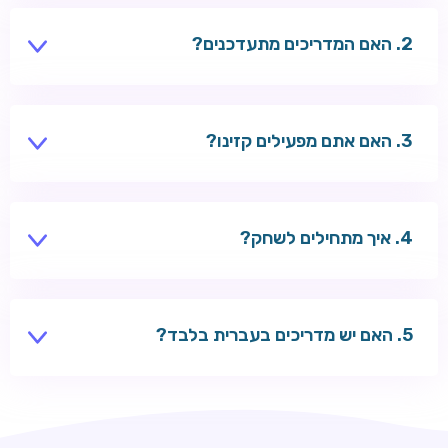
תשלומים ונושאים כלליים.
האם המדריכים מתעדכנים?
כן — צוות העריכה מעדכן בונוסים, שיטות תשלום ודירוגים
לפי שינויים בשוק.
האם אתם מפעילים קזינו?
לא — אנחנו אתר תוכן עצמאי עם קישורי שותפים לקזינו
חיצוניים.
איך מתחילים לשחק?
בחרו מדריך לפי נושא, השוו קזינו מומלצים, הירשמו בקזינו
שבחרתם והפקידו בבטחה.
האם יש מדריכים בעברית בלבד?
כל המדריכים נכתבים בעברית לשחקנים ישראלים.
TSARS
חבילת קבלת פנים: בונוס 100% עד 300€ + 100 ספיני בונוס על