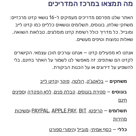
מה תמצאו במרכז המדריכים
האתר שלנו מפרסם מדריכים מעמיקים ל-16 נושאי קזינו מרכזיים:
משחקי שולחן, בונוסים, תשלומים ונושאים כלליים כמו קזינו לייב
ומובייל. כל מדריך כולל רשימת קזינו מומלצים, טבלאות השוואה,
שאלות נפוצות וטיפים מעשיים.
אנחנו לא מפעילים קזינו — אנחנו עורכים תוכן עצמאי. הקישורים
לקזינו הם שותפים; זה מאפשר לנו לשמור על האתר בחינם, בלי
להשפיע על דירוגים או על הכנות הביקורת.
משחקים
—
בלאקג'ק
,
רולטה
,
פוקר
ו
קזינו לייב
בונוסים
—
סקירת בונוסים
,
קבלת פנים
,
ללא הפקדה
ו
ספינים
חינם
תשלומים
—
קריפטו
,
BIT
,
APPLE PAY
,
PAYPAL
ו
משיכות
מהירות
כללי
—
כסף אמיתי
,
מובייל
ו
הימורי ספורט