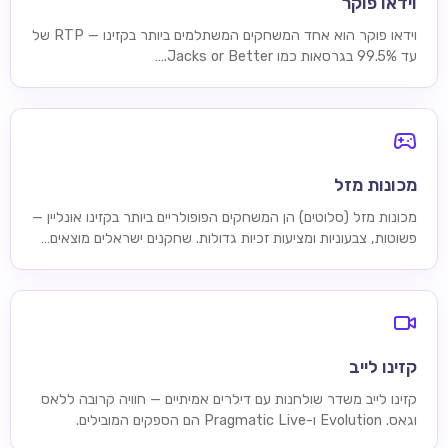
וידאו פוקר
וידאו פוקר הוא אחד המשחקים המשתלמים ביותר בקזינו — RTP של
עד 99.5% בגרסאות כמו Jacks or Better.…
מכונות מזל
מכונות מזל (סלוטים) הן המשחקים הפופולריים ביותר בקזינו אונליין —
פשוטות, צבעוניות ומציעות זכיות גדולות. שחקנים ישראלים מוצאים…
קזינו לייב
קזינו לייב משדר שולחנות עם דילרים אמיתיים — חוויה קרובה ללאס
וגאס. Evolution ו-Pragmatic Live הם הספקים המובילים.