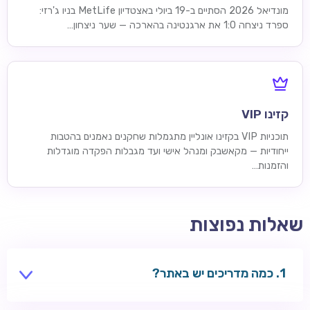
מונדיאל 2026 הסתיים ב-19 ביולי באצטדיון MetLife בניו ג'רזי:
ספרד ניצחה 1:0 את ארגנטינה בהארכה — שער ניצחון…
קזינו VIP
תוכניות VIP בקזינו אונליין מתגמלות שחקנים נאמנים בהטבות
ייחודיות — מקאשבק ומנהל אישי ועד מגבלות הפקדה מוגדלות
והזמנות…
שאלות נפוצות
כמה מדריכים יש באתר?
16 מדריכי נושא ועמוד מרכזי אחד — משחקים, בונוסים,