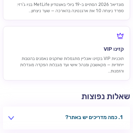
מונדיאל 2026 הסתיים ב-19 ביולי באצטדיון MetLife בניו ג'רזי:
ספרד ניצחה 1:0 את ארגנטינה בהארכה — שער ניצחון…
קזינו VIP
תוכניות VIP בקזינו אונליין מתגמלות שחקנים נאמנים בהטבות
ייחודיות — מקאשבק ומנהל אישי ועד מגבלות הפקדה מוגדלות
והזמנות…
שאלות נפוצות
כמה מדריכים יש באתר?
16 מדריכי נושא ועמוד מרכזי אחד — משחקים, בונוסים,