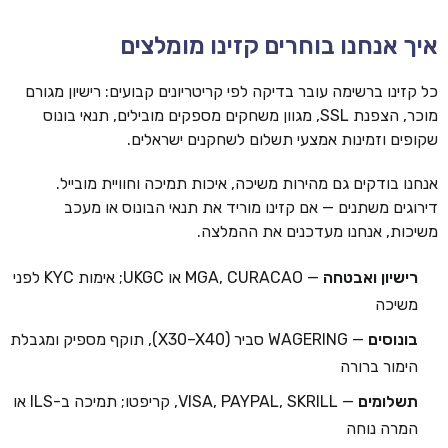
איך אנחנו בוחרים קזינו מומלצים
כל קזינו ברשימה עובר בדיקה לפי קריטריונים קבועים: רישיון מגורם
מוכר, הצפנת SSL, מגוון משחקים מספקים מובילים, תנאי בונוס
שקופים וזמינות אמצעי תשלום לשחקנים ישראלים.
אנחנו בודקים גם מהירות משיכה, איכות תמיכה וחוויית מובייל.
דירוגים משתנים — אם קזינו מוריד את תנאי הבונוס או מעכב
משיכות, אנחנו מעדכנים את ההמלצה.
רישיון ואבטחה
— MGA, CURACAO או UKGC; אימות KYC לפני
משיכה
בונוסים
— WAGERING סביר (X30–X40), תוקף מספיק ומגבלת
הימור ברורה
תשלומים
— VISA, PAYPAL, SKRILL, קריפטו; תמיכה ב-ILS או
המרה נוחה