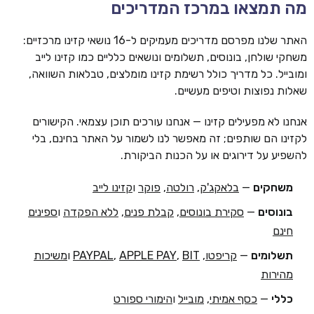
מה תמצאו במרכז המדריכים
האתר שלנו מפרסם מדריכים מעמיקים ל-16 נושאי קזינו מרכזיים:
משחקי שולחן, בונוסים, תשלומים ונושאים כלליים כמו קזינו לייב
ומובייל. כל מדריך כולל רשימת קזינו מומלצים, טבלאות השוואה,
שאלות נפוצות וטיפים מעשיים.
אנחנו לא מפעילים קזינו — אנחנו עורכים תוכן עצמאי. הקישורים
לקזינו הם שותפים; זה מאפשר לנו לשמור על האתר בחינם, בלי
להשפיע על דירוגים או על הכנות הביקורת.
משחקים
—
בלאקג'ק
,
רולטה
,
פוקר
ו
קזינו לייב
בונוסים
—
סקירת בונוסים
,
קבלת פנים
,
ללא הפקדה
ו
ספינים
חינם
תשלומים
—
קריפטו
,
BIT
,
APPLE PAY
,
PAYPAL
ו
משיכות
מהירות
כללי
—
כסף אמיתי
,
מובייל
ו
הימורי ספורט