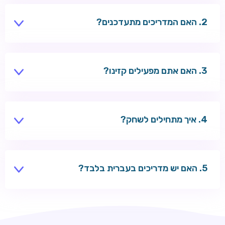
תשלומים ונושאים כלליים.
האם המדריכים מתעדכנים?
כן — צוות העריכה מעדכן בונוסים, שיטות תשלום ודירוגים
לפי שינויים בשוק.
האם אתם מפעילים קזינו?
לא — אנחנו אתר תוכן עצמאי עם קישורי שותפים לקזינו
חיצוניים.
איך מתחילים לשחק?
בחרו מדריך לפי נושא, השוו קזינו מומלצים, הירשמו בקזינו
שבחרתם והפקידו בבטחה.
האם יש מדריכים בעברית בלבד?
כל המדריכים נכתבים בעברית לשחקנים ישראלים.
TSARS
חבילת קבלת פנים: בונוס 100% עד 300€ + 100 ספיני בונוס על