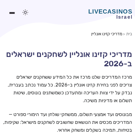
בית
מדריכי קזינו אונליין
משחקים אונליין
מדריכי קזינו אונליין לשחקנים ישראלים
משחקים חינמיים
ב-2026
סלוטים אונליין
מרכז המדריכים שלנו מרכז את כל המידע ששחקנים ישראלים
מדריכי קזינו
צריכים לפני בחירת קזינו אונליין ב-2026. כל עמוד נכתב בעברית,
מונדיאל 2026 הימורים
נבדק על ידי צוות העריכה ומתעדכן כשמשתנים בונוסים, שיטות
תשלום או מדיניות משיכה.
בלאקג'ק אונליין
בקרה אונליין
מבונוסים ועד אמצעי תשלום, ממשחקי שולחן ועד הימורי ספורט —
המדריכים מכסים את הנושאים שחשובים לשחקנים מישראל: שקיפות,
וידאו פוקר
בטיחות, תמיכה בשקלים ומשחק אחראי.
בונוסים בקזינו אונליין