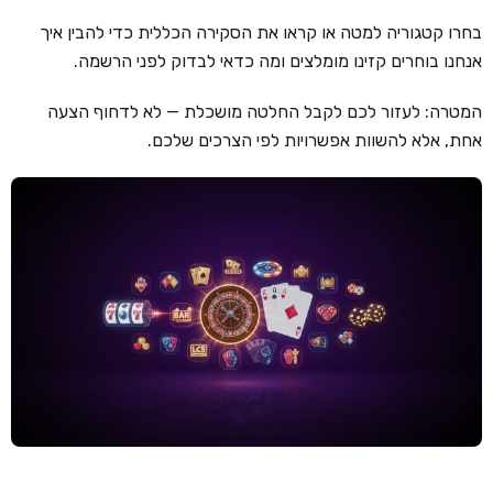
בחרו קטגוריה למטה או קראו את הסקירה הכללית כדי להבין איך
קזינו קריפטו
אנחנו בוחרים קזינו מומלצים ומה כדאי לבדוק לפני הרשמה.
קזינו PayPal
המטרה: לעזור לכם לקבל החלטה מושכלת — לא לדחוף הצעה
טורנירי קזינו
אחת, אלא להשוות אפשרויות לפי הצרכים שלכם.
הימורי ספורט
אודות
צור קשר
בלוג וחדשות
ביקורות
חדשות
טיפים
מדריכים