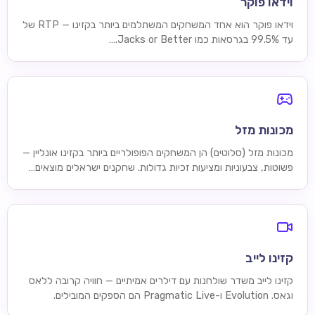
וידאו פוקר
וידאו פוקר הוא אחד המשחקים המשתלמים ביותר בקזינו — RTP של
עד 99.5% בגרסאות כמו Jacks or Better.…
מכונות מזל
מכונות מזל (סלוטים) הן המשחקים הפופולריים ביותר בקזינו אונליין —
פשוטות, צבעוניות ומציעות זכיות גדולות. שחקנים ישראלים מוצאים…
קזינו לייב
קזינו לייב משדר שולחנות עם דילרים אמיתיים — חוויה קרובה ללאס
וגאס. Evolution ו-Pragmatic Live הם הספקים המובילים.