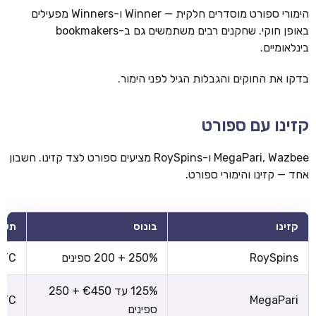
הימורי ספורט מוסדרים חלקית — Winner ו-Winners מפעילים
באופן חוקי. שחקנים רבים משתמשים גם ב-bookmakers
בינלאומיים.
בדקו את החוקים והגבלות הגיל לפני הימור.
קזינו עם ספורט
MegaPari, Wazbee ו-RoySpins מציעים ספורט לצד קזינו. חשבון
אחד — קזינו והימורי ספורט.
קזינו
בונוס
תשל
RoySpins
250% + 200 ספינים
 BTC
125% עד €450 + 250
 BTC
MegaPari
ספינים