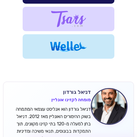
ROYSPINS
חבילת קבלת פנים: עד 250% בונוס עד €2,000 + 200 ספינים
חינם על ההפקדות הראשונות
דניאל גורדון
מומחה לקזינו אונליין
MEGAPARI
דניאל גורדון הוא אנליסט עצמאי המתמחה
בונוס קבלת פנים: עד 125% בונוס עד €450 + 250 ספינים חינם
בשוק ההימורים האונליין מאז 2012. דניאל
בחן למעלה מ-120 בתי קזינו מקוונים, תוך
WAZBEE
התמקדות בבונוסים, תנאי משיכה ומדיניות
חבילת קבלת פנים: עד 280% בונוס עד €2,200 + 230 ספינים