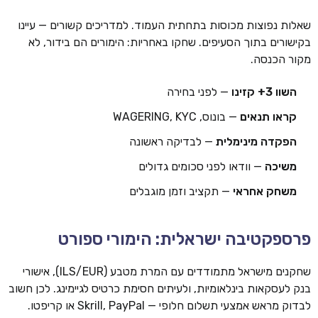
שאלות נפוצות מכוסות בתחתית העמוד. למדריכים קשורים — עיינו
בקישורים בתוך הסעיפים. שחקו באחריות: הימורים הם בידור, לא
מקור הכנסה.
השוו 3+ קזינו
— לפני בחירה
קראו תנאים
— בונוס, WAGERING, KYC
הפקדה מינימלית
— לבדיקה ראשונה
משיכה
— וודאו לפני סכומים גדולים
משחק אחראי
— תקציב וזמן מוגבלים
פרספקטיבה ישראלית: הימורי ספורט
שחקנים מישראל מתמודדים עם המרת מטבע (ILS/EUR), אישורי
בנק לעסקאות בינלאומיות, ולעיתים חסימת כרטיס לגיימינג. לכן חשוב
לבדוק מראש אמצעי תשלום חלופי — Skrill, PayPal או קריפטו.