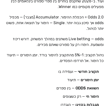
ועוד. ב-2026 שחקנים בוחרים בין ספרי ספורט בינלאומיים לבין
מפעילים מקומיים כמו Winner.
Odds 2.0 = הכפלת ההימור. Accumulator (מצבר) — מכפיל
odds אך סיכון גבוה יותר. Single — הימור על תוצאה אחת, פשוט
יותר לניהול.
Live betting — odds משתנים במהלך המשחק. דורש ריכוז
ומשמעת. הימרו רק על ספורט שאתם מכירים.
ניהול תקציב: 1–5% מהתקציב להימור בודד. יומן הימורים — תיעוד
כל הימור. אל תרדפו הפסדים.
תקציב חודשי
— ועמידה בו
יומן הימורים
— תיעוד
השוואת ODDS
— בין ספרים
הימור חי
— רק כשצופים
מגבלות בקזינו
— הוגדרו