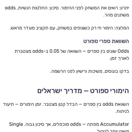
יתרון: רואים את המשחק לפני ההימור. סיכון: החלטות רגשיות, odds
משתנים מהר.
המלצה: הימור חי רק כשצופים במשחק, עם תקציב מוגדר מראש.
השוואת ספרי ספורט
Odds שונים בין ספרים — השוואה של 0.05 ב-odds מצטברת
לאורך זמן.
בדקו בונוסים, משיכות ורישיון לפני הרשמה.
הימורי ספורט — מדריך ישראלים
השוואת odds בין ספרים — הבדל קטן מצטבר. יומן הימורים — תיעוד
לניתוח.
Accumulator מפתה — odds מוכפלים, אך סיכון גבוה. Single
פשוט יותר לניהול.