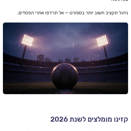
קזינו קריפטו
ניהול תקציב חשוב יותר בספורט — אל תרדפו אחרי הפסדים.
קזינו PayPal
טורנירי קזינו
הימורי ספורט
אודות
צור קשר
בלוג וחדשות
ביקורות
חדשות
טיפים
קזינו מומלצים לשנת 2026
מדריכים