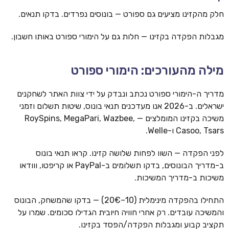
חלק מהקזינו מציעים גם ספורט — בונוסים נפרדים. בדקו תנאים.
מגבלות הפקדה בקזינו — חלות גם על הימורי ספורט באותו חשבון.
מילה מהעורכים: הימורי ספורט
מדריך ה-הימורי ספורט נכתב ונבדק על ידי צוות האתר לשחקנים
ישראלים. ב-2026 אנו מעדכנים תנאי בונוס, שיטות תשלום וזמני
משיכה בקזינו המומלצים — RoySpins, MegaPari, Wazbee,
Casoo, Tsars ו-Welle.
לפני הפקדה — השוו לפחות שלושה קזינו. קראו תנאי בונוס
ב-מדריך הבונוסים, בדקו תשלומים ב-PayPal או קריפטו, ווודאו
משיכות ב-מדריך המשיכות.
התחילו בהפקדה מינימלית (10–20€) — בדקו שהמשחק, הבונוס
והמשיכה עובדים. רק אחרי חוויה חיובית הגדילו סכומים. שמרו על
תקציב קבוע ומגבלות הפקדה/הפסד בקזינו.