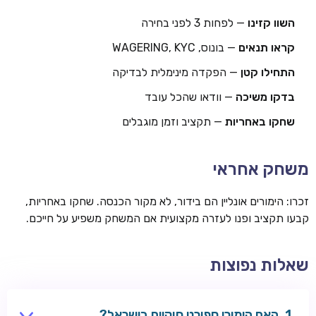
השוו קזינו
— לפחות 3 לפני בחירה
קראו תנאים
— בונוס, WAGERING, KYC
התחילו קטן
— הפקדה מינימלית לבדיקה
בדקו משיכה
— וודאו שהכל עובד
שחקו באחריות
— תקציב וזמן מוגבלים
משחק אחראי
זכרו: הימורים אונליין הם בידור, לא מקור הכנסה. שחקו באחריות,
קבעו תקציב ופנו לעזרה מקצועית אם המשחק משפיע על חייכם.
שאלות נפוצות
האם הימורי ספורט חוקיים בישראל?