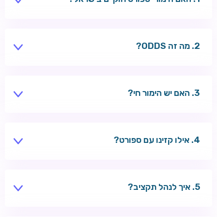
Winner ו-Winners פועלים ברישיון. bookmakers
בינלאומיים — מעמד משתנה.
מה זה ODDS?
יחס תשלום — odds 2.0 = הכפלה של ההימור בניצחון.
האם יש הימור חי?
כן — רוב הספרים מציעים live betting.
אילו קזינו עם ספורט?
MegaPari, Wazbee, RoySpins ואחרים — קזינו + ספורט
באתר אחד.
איך לנהל תקציב?
קבעו סכום חודשי, אל תחרוג, השתמשו במגבלות הפקדה.