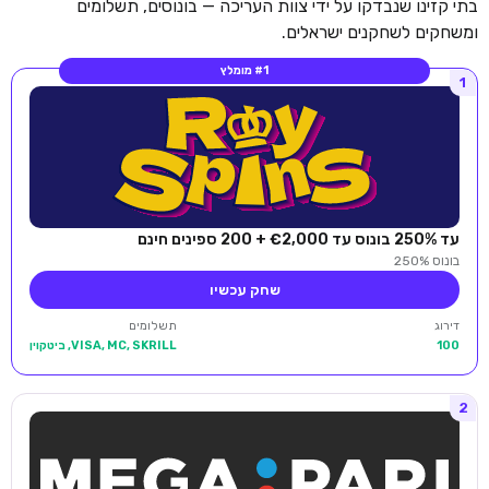
בתי קזינו שנבדקו על ידי צוות העריכה — בונוסים, תשלומים
ומשחקים לשחקנים ישראלים.
#1 מומלץ
1
עד 250% בונוס עד €2,000 + 200 ספינים חינם
בונוס 250%
שחק עכשיו
דירוג
תשלומים
100
VISA, MC, SKRILL, ביטקוין
2