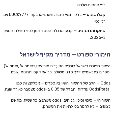
לפי הנוחות שלכם.
קבלו בונוס
— בדקו תנאי הימור; השתמשו בקוד LUCKY777 אם
רלוונטי.
שחקו עם תקציב
— קבעו מגבלת הפסד וזמן לפני תחילת הסשן
ב-2026.
הימורי ספורט — מדריך מקיף לישראל
הימורי ספורט בישראל כוללים מפעילים מורשים (Winner, Winners)
וספרים בינלאומיים דרך קזינו משולב. כל אחד עם יתרונות שונים.
Odds — הלב של ההימור. השוו בין ספרים — אפליקציות כמו
OddsPortal עוזרות. הבדל של 0.05 ב-odds מצטבר לאורך עונה.
הימור חי — סיכוי וסיכון גבוהים. odds משתנים כל שנייה. מתאים
לצופים — לא להמר בלי לראות את המשחק.