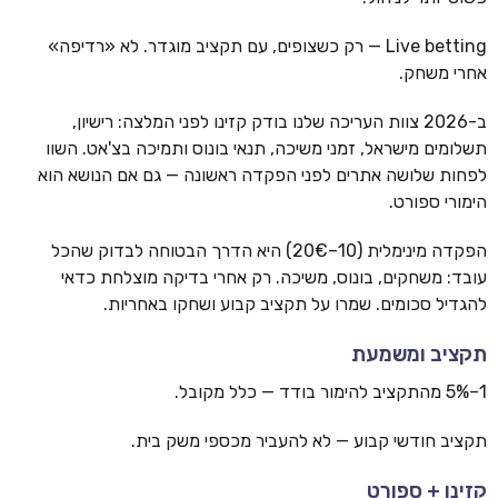
Live betting — רק כשצופים, עם תקציב מוגדר. לא «רדיפה»
אחרי משחק.
ב-2026 צוות העריכה שלנו בודק קזינו לפני המלצה: רישיון,
תשלומים מישראל, זמני משיכה, תנאי בונוס ותמיכה בצ'אט. השוו
לפחות שלושה אתרים לפני הפקדה ראשונה — גם אם הנושא הוא
הימורי ספורט.
הפקדה מינימלית (10–20€) היא הדרך הבטוחה לבדוק שהכל
עובד: משחקים, בונוס, משיכה. רק אחרי בדיקה מוצלחת כדאי
להגדיל סכומים. שמרו על תקציב קבוע ושחקו באחריות.
תקציב ומשמעת
1–5% מהתקציב להימור בודד — כלל מקובל.
תקציב חודשי קבוע — לא להעביר מכספי משק בית.
קזינו + ספורט