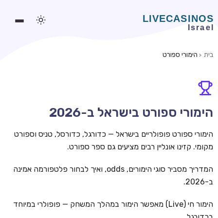
בית
הימורי ספורט
משחקים אונליין
משחקים חינמיים
סלוטים אונליין
הימורי ספורט בישראל ב-2026
מדריכי קזינו
הימורי ספורט פופולריים בישראל — כדורגל, כדורסל, טניס וספורט
מונדיאל 2026 הימורים
מקומי. קזינו אונליין רבים מציעים גם ספר ספורט.
בלאקג'ק אונליין
המדריך מסביר סוגי הימורים, odds, ואיך לבחור פלטפורמה אמינה
ב-2026.
בקרה אונליין
וידאו פוקר
הימור חי (Live) מאפשר הימור במהלך המשחק — פופולרי במיוחד
בכדורגל.
בונוסים בקזינו אונליין