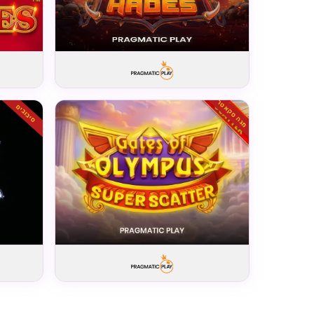
מגה סקאטר
סיבובים