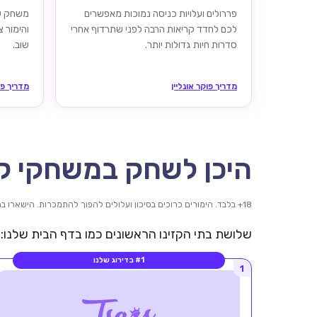
פררולים ועלויות כניסה נמוכות מאפשרים
משחק שו
לכם לחדד קריאות הרבה לפני שתרדוף אחרי
והימור 
סדרות חיות גדולות יותר.
שוב.
מדריך פוקר אונליין
מדריך פו
היכן לשחק במשחקי קז
18+ בלבד. הימורים כרוכים בסיכון ועלולים להפוך להתמכרות. הישארו במסגרת היכולות שלכם. כל מותג קובע את חוקי הבונוס שלו.
שלושת בתי הקזינו הראשונים כמו בדף הבית שלנו: א
#1 בדירוג שלנו
1