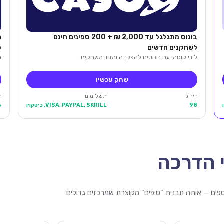
בונוס מתגלגל עד 2,000 ₪ + 200 ספינים חינם
לשחקנים חדשים
ס
לובי קוסמי עם בונוסים להפקדה ומגוון משחקים.
בונוס
שחק עכשיו
דירוג
תשלומים
ד
98
VISA, PAYPAL, SKRILL, ביטקוין
6
 הדרכה
כספים — אותה תבנית "טיפים" מקוצרת שמרכזים גדולים