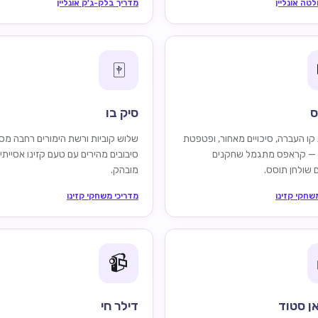
לטה אונליין
מדריך בלק-ג'ק אונליין
🀄
ס
סיק בו
 קו העברה, סיכויים מאחור, ופטפטת
שלוש קוביות ורשת הימורים רחבה מס
 — קראפס מתגמל שחקנים
סיבובים מהירים עם טעם קזינו אסייתי
 שולחן תוסס.
מובהק.
שחקי קזינו
מדריכי משחקי קזינו
📹
ן סטוד
דילר חי