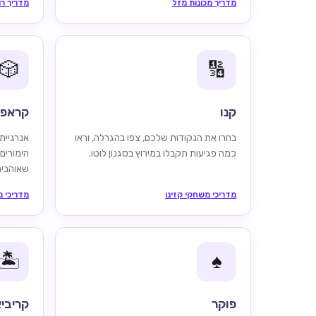
מדריך מכונות מזל
מדריך רו
🎲
🔢
קנו
קראפ
בחרו את הנקודות שלכם, צפו בהגרלה, וראו
אנרגיית
כמה פגיעות תקבלו במירוץ בסגנון לוטו.
הימורים
שאוהבים
מדריכי משחקי קזינו
מדריכי מ
🏝️
♠️
פוקר
קריביא