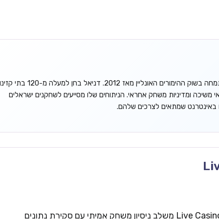
דניאל גורדון הוא אנליסט עצמאי המתמחה בשוק ההימורים האונליין מאז 2012. דניאל בחן למעלה מ-120 בתי קזינ
אי משיכה ומדיניות משחק אחראי. הניתוחים שלו מסייעים לשחקנים ישראלים
ו באינטרנט שמתאים לצרכים שלהם.
Li
צוות העריכה של Live Casinos Israel משלב ניסיון משחק אמיתי עם סקירת נתונים