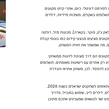
פורמט דיגיטלי. כיום, אתרי קזינו מקוונים
שלומים בשקלים, משיכות מיידיות, דילרים
אק ג'ק, פוקר, בקארה), מכונות מזל, רולטה
מקוונים מציעים מבצעי קידום כמו בונוסי קבלת
ימים, מה שמשפר את חווית המשחק.
קוונים הם דרך מצוינת ליהנות ממשחקי
Live Cas בוחר בקפידה ומציג רק אתרים עם רישיונות מאומתים, תשלומים
יכון להפסד. לכן, משחק אחראי והגדרת
בעמוד זה ריכזנו את 6 בתי הקזינו המקוונים המובילים המתאימים לשחקנים ישראלים בשנת 2026,
 דילרים לייב, שימוש במובייל, מדריך
וץ ישר לנושאים שמעניינים אתכם מתוכן