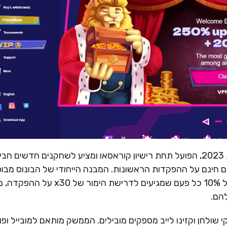
RoySpins Casino הוא קזינו אונליין שהושק בשנת 2023, הפועל תחת רישיון קוראסאו ומציע לשחקנים חדשים 
נדיבה הכוללת בונוס עד 250% וסיבובים חינם על ההפקדות הראשונות. המבנה הייחודי של הבונוס מב
על מערכת "טרנובר" – הבונוס משוחרר בחלקים של 10% כל פעם שמגיעים לדרישת הימור של x30 ע
הם.
לחן וקזינו לייב מספקים מובילים. הממשק מותאם למובייל ופו