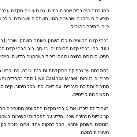
כמו בתחומים רבים אחרים בחיים, גם תעשיית הקזינו עברה ל
מציעים לשחקנים ישראלים מגוון משחקים ושירותים, כולל ת
לייב ותמיכה במובייל.
בבתי קזינו מקוונים תוכלו לשחק באותם משחקי שולחן (בל
ועוד, כמו בבתי קזינו מסורתיים. בנוסף, רוב הבתי קזינו ה
פנים, סיבובים בחינם ובונוסי רילוד לשחקנים חדשים וקי
בהתבסס על גרפיקה מתקדמת ותוכנה יציבה, בתי קזינו מ
פרימיום בנוחות. inos Israel
מהירים ותמיכה בעברית. עם זאת, כמו בכל הימור, קיים ס
תקציב הם קריטיים.
קריטריוני הבחירה שלנו, מידע על הפקדות/משיכות בשקלים,
בונוסים ומשחק אחראי, הכל במקום אחד. אתם יכולים לקפ
העניינים למטה.