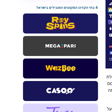
6 בתי הקזינו המקוונים המובילים בישראל
חבילת
וסס
ל ההפקדה, מה
על