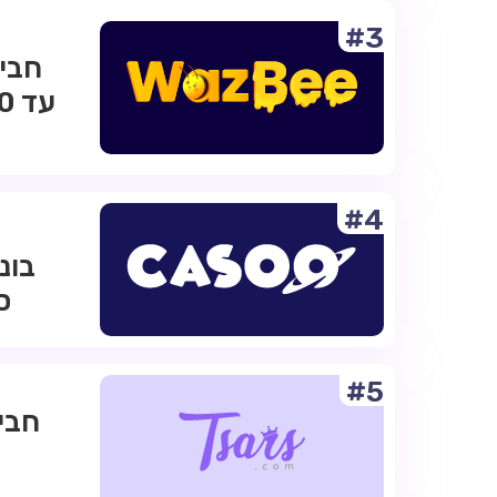
#3
#4
ס
#5