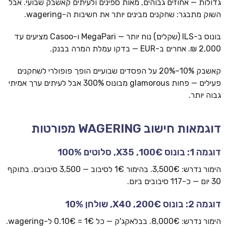
גדולות — אחוזים גבוהים, מאות ספינים ולעיתים קאשבק שבועי. אבל
השוק מתבגר: שחקנים מבינים יותר את חשיבות ה-wagering.
בונוס ב-ILS (שקלים) נוח יותר — MegaPari ו-Casoo מציעים עד
2,000 ₪. אחרים ב-EUR — בדקו עמלת המרה בבנק.
קאשבק 10%–20% על הפסדים שבועיים הופך פופולרי לשחקנים
פעילים — פחות glamorous מבונוס 300% אבל לעיתים ערך אמיתי
גבוה יותר.
דוגמאות חישוב WAGERING מפורטות
דוגמה 1: בונוס 100€, X35, סלוטים 100%
הימור נדרש: 3,500€. בהימור 1€ לסיבוב — 3,500 סיבובים. בתוקף
30 יום — כ-117 סיבובים ביום.
דוגמה 2: בונוס 200€, X40, שולחן 10%
הימור נדרש: 8,000€. בבלאקג'ק — כל 1€ = 0.10€ ל-wagering.