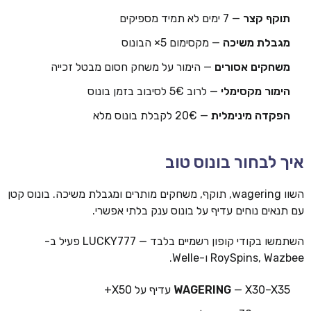
תוקף קצר
— 7 ימים לא תמיד מספיקים
מגבלת משיכה
— מקסימום 5× הבונוס
משחקים אסורים
— הימור על משחק חסום מבטל זכייה
הימור מקסימלי
— לרוב 5€ לסיבוב בזמן בונוס
הפקדה מינימלית
— 20€ לקבלת בונוס מלא
איך לבחור בונוס טוב
השוו wagering, תוקף, משחקים מותרים ומגבלת משיכה. בונוס קטן
עם תנאים נוחים עדיף על בונוס ענק בלתי אפשרי.
השתמשו בקודי קופון רשמיים בלבד — LUCKY777 פעיל ב-
RoySpins, Wazbee ו-Welle.
— X30–X35 עדיף על X50+
WAGERING