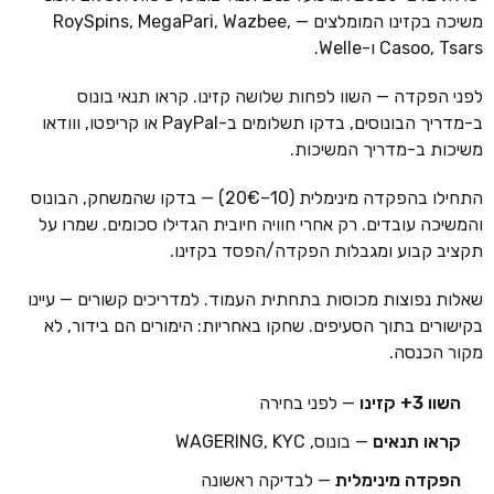
משיכה בקזינו המומלצים — RoySpins, MegaPari, Wazbee,
Casoo, Tsars ו-Welle.
לפני הפקדה — השוו לפחות שלושה קזינו. קראו תנאי בונוס
ב-מדריך הבונוסים, בדקו תשלומים ב-PayPal או קריפטו, ווודאו
משיכות ב-מדריך המשיכות.
התחילו בהפקדה מינימלית (10–20€) — בדקו שהמשחק, הבונוס
והמשיכה עובדים. רק אחרי חוויה חיובית הגדילו סכומים. שמרו על
תקציב קבוע ומגבלות הפקדה/הפסד בקזינו.
שאלות נפוצות מכוסות בתחתית העמוד. למדריכים קשורים — עיינו
בקישורים בתוך הסעיפים. שחקו באחריות: הימורים הם בידור, לא
מקור הכנסה.
השוו 3+ קזינו
— לפני בחירה
קראו תנאים
— בונוס, WAGERING, KYC
הפקדה מינימלית
— לבדיקה ראשונה