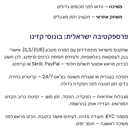
משיכה
— וודאו לפני סכומים גדולים
משחק אחראי
— תקציב וזמן מוגבלים
פרספקטיבה ישראלית: בונוסי קזינו
שחקנים מישראל מתמודדים עם המרת מטבע (ILS/EUR), אישורי
בנק לעסקאות בינלאומיות, ולעיתים חסימת כרטיס לגיימינג. לכן חשוב
לבדוק מראש אמצעי תשלום חלופי — Skrill, PayPal או קריפטו.
תמיכה בעברית או אנגלית פשוטה בצ'אט 24/7 — קריטריון בחירה.
בדקו זמן תגובה לפני הפקדה גדולה.
מגבלות אחראיות — הפקדה, הפסד, זמן סשן — זמינות ברוב הקזינו
המורשים. הגדירו אותן בהרשמה.
מסמכי KYC: תעודה מזהה, לעיתים אישור כתובת. הכינו מראש לפני
משיכה ראשונה — חוסך ימים.