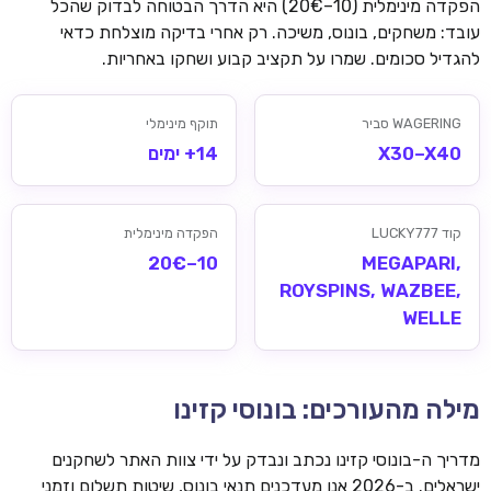
הפקדה מינימלית (10–20€) היא הדרך הבטוחה לבדוק שהכל
עובד: משחקים, בונוס, משיכה. רק אחרי בדיקה מוצלחת כדאי
להגדיל סכומים. שמרו על תקציב קבוע ושחקו באחריות.
WAGERING סביר
תוקף מינימלי
X30–X40
14+ ימים
קוד LUCKY777
הפקדה מינימלית
10–20€
MEGAPARI,
ROYSPINS, WAZBEE,
WELLE
מילה מהעורכים: בונוסי קזינו
מדריך ה-בונוסי קזינו נכתב ונבדק על ידי צוות האתר לשחקנים
ישראלים. ב-2026 אנו מעדכנים תנאי בונוס, שיטות תשלום וזמני