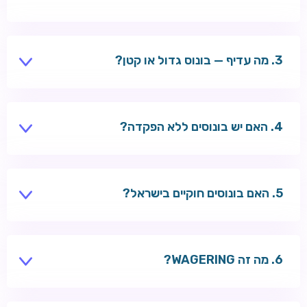
לא — יש לעמוד בדרישות ההימור לפני משיכת כספי בונוס.
מה עדיף — בונוס גדול או קטן?
תלוי בתנאים. בונוס עם wagering נמוך ותוקף ארוך עדיף
לרוב.
האם יש בונוסים ללא הפקדה?
כן — Welle מציע 10 ספינים ללא הפקדה. חפשו גם בעמוד
קזינו ללא הפקדה.
האם בונוסים חוקיים בישראל?
בונוסים מוצעים על ידי קזינו בינלאומיים — בדקו את החוקים
והתנאים לפני ההרשמה.
מה זה WAGERING?
דרישת הימור — כמה פעמים צריך להמר את סכום הבונוס