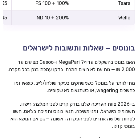
x35
100% + 100 FS
Tsars
x45
200% + 10 ND
Welle
בונוסים — שאלות ותשובות לישראלים
האם בונוס בהשקלים עדיף? MegaPari ו-Casoo מציעים עד
2,000 ₪ — נוח אם לא רוצים המרה. בדקו עמלת בנק בכל מקרה.
מתי לוותר על בונוס? כשמשחקים בעיקר שולחן/לייב, כשאין זמן
להשלים wagering, או כשתנאים לא שקופים.
ב-2026 צוות העריכה שלנו בודק קזינו לפני המלצה: רישיון,
תשלומים מישראל, זמני משיכה, תנאי בונוס ותמיכה בצ'אט. השוו
לפחות שלושה אתרים לפני הפקדה ראשונה — גם אם הנושא הוא
בונוסי קזינו.