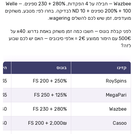
Wazbee — חבילה על 4 הפקדות, 280% + 230 ספינים. Welle —
200% + 100 ספינים + 10 ND לבדיקה. בחרו לפי: מטבע, משחקים
מועדפים, זמן שיש לכם להשלים wagering.
לפני קבלת בונוס — חשבו כמה זמן משחק באמת נדרש. x40 על
500€ עם הימור ממוצע 2€ = אלפי סיבובים — האם יש לכם שבוע
לזה?
קזינו
בונוס
הימו
x35
250% + 200 FS
RoySpins
x35
125% + 250 FS
MegaPari
x40
280% + 230 FS
Wazbee
x40
2,000₪ + 200 FS
Casoo