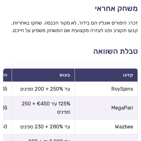
משחק אחראי
זכרו: הימורים אונליין הם בידור, לא מקור הכנסה. שחקו באחריות,
קבעו תקציב ופנו לעזרה מקצועית אם המשחק משפיע על חייכם.
טבלת השוואה
קזינו
בונוס
הימו
RoySpins
עד 250% + 200 ספינים
x35
125% עד €450 + 250
x35
MegaPari
ספינים
Wazbee
עד 280% + 230 ספינים
x40