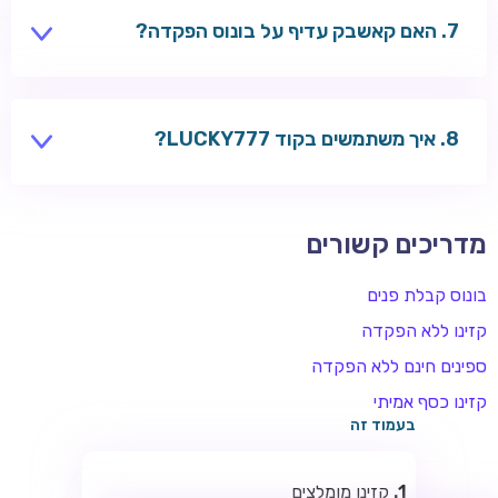
לפני משיכה.
האם קאשבק עדיף על בונוס הפקדה?
לשחקנים פעילים — לפעמים כן. ללא הפקדה ראשונה —
בונוס הפקדה.
איך משתמשים בקוד LUCKY777?
הזינו בקופה לפני ההפקדה ב-RoySpins, Wazbee או
Welle.
מדריכים קשורים
ROYSPINS
בונוס קבלת פנים
חבילת קבלת פנים: עד 250% בונוס עד €2,000 + 200 ספינים
חינם על ההפקדות הראשונות
קזינו ללא הפקדה
ספינים חינם ללא הפקדה
MEGAPARI
בונוס קבלת פנים: עד 125% בונוס עד €450 + 250 ספינים חינם
קזינו כסף אמיתי
בעמוד זה
WAZBEE
חבילת קבלת פנים: עד 280% בונוס עד €2,200 + 230 ספינים
קזינו מומלצים