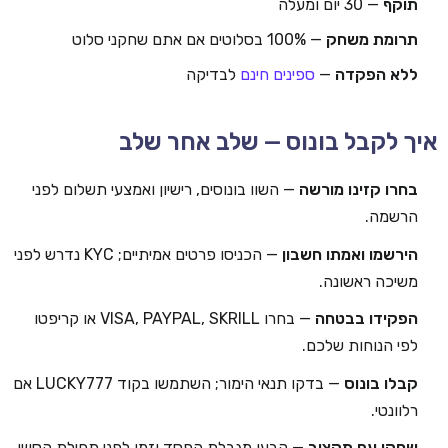
תוקף
— 30 יום ומעלה
תרומת משחק
— 100% בסלוטים אם אתם שחקני סלוט
ללא הפקדה
—
ספינים חינם
לבדיקה
איך לקבל בונוס — שלב אחר שלב
בחרו קזינו מורשה
— השוו בונוסים, רישיון ואמצעי תשלום לפני
הרשמה.
הירשמו ואמתו חשבון
— הכניסו פרטים אמיתיים; KYC נדרש לפני
משיכה ראשונה.
הפקידו בבטחה
— בחרו VISA, PAYPAL, SKRILL או קריפטו
לפי הנוחות שלכם.
קבלו בונוס
— בדקו תנאי הימור; השתמשו בקוד LUCKY777 אם
רלוונטי.
שחקו עם תקציב
— קבעו מגבלת הפסד וזמן לפני תחילת הסשן