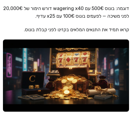
דוגמה: בונוס 500€ עם wagering x40 דורש הימור של 20,000€
קזינו קריפטו
לפני משיכה — לפעמים בונוס 100€ עם x25 עדיף.
קזינו PayPal
קראו תמיד את התנאים המלאים בקזינו לפני קבלת בונוס.
טורנירי קזינו
הימורי ספורט
אודות
צור קשר
בלוג וחדשות
ביקורות
חדשות
טיפים
מדריכים