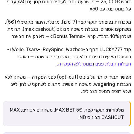
דורש 25,000€ — פי שבעה יותר. לעיתים בונוס קטן עם x30 עדיף
על בונוס ענק עם x50.
מלכודות נפוצות: תוקף קצר (7 ימים), מגבלת הימור מקסימלי (5€),
משחקים אסורים, מגבלת משיכה מבונוס (max cashout), תרומת
שולחן 10% בלבד. קראו «Bonus Terms» — לא רק את הבאנר.
קוד LUCKY777 תקף ב-RoySpins, Wazbee ו-Welle. Tsars ו-
Casoo מציעים חבילות ללא קוד. השוו לפני הרשמה — ראו גם
חבילות קבלת פנים
ו
בונוס ללא הפקדה
.
אפשר תמיד לוותר על בונוס (opt-out) לפני הפקדה — משחק ללא
הגבלות wagering, משיכה חופשית. מתאים לשחקני שולחן ולייב
שלא רוצים תנאים מגבילים.
מלכודות:
תוקף קצר, MAX BET 5€, משחקים אסורים, MAX
CASHOUT מבונוס ND.