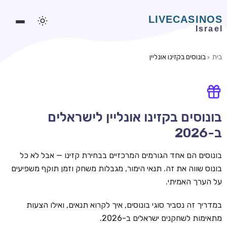
בית
בונוסים בקזינו אונליין
משחקים אונליין
משחקים חינמיים
סלוטים אונליין
בונוסים בקזינו אונליין לישראלים
ב-2026
מדריכי קזינו
מונדיאל 2026 הימורים
בונוסים הם אחד הגורמים המרכזיים בבחירת קזינו — אבל לא כל
בונוס שווה את זה. תנאי הימור, מגבלות משחק וזמן תוקף משפיעים
בלאקג'ק אונליין
על הערך האמיתי.
בקרה אונליין
במדריך זה נסביר סוגי בונוסים, איך לקרוא תנאים, ואילו הצעות
וידאו פוקר
מתאימות לשחקנים ישראלים ב-2026.
בונוסים בקזינו אונליין