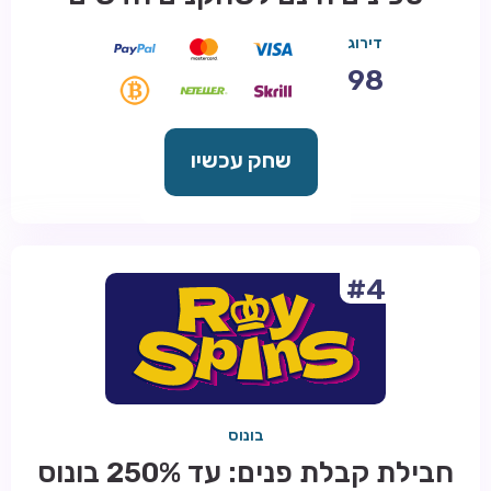
דירוג
98
שחק עכשיו
#4
בונוס
חבילת קבלת פנים: עד 250% בונוס