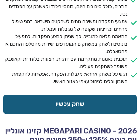
חוזרים, כולל סיבובים חינם, בונוסי רילוד וקאשבק על הפסדים
נטו.
אמצעי הפקדה ומשיכה נוחים לשחקנים מישראל, זמני טיפול
מהירים ומדיניות שקופה של מגבלות ועמלות.
התאמה מלאה למובייל, כך שניתן לבצע הפקדות, להפעיל
בונוסים ולשחק במשחקים המועדפים ישירות מהטלפון החכם או
מהטאבלט.
תוכנית נאמנות מתקדמת עם דרגות, הצעות בלעדיות וקאשבק
משופר לשחקנים פעילים.
דגש על משחק אחראי: מגבלות הפקדה, אפשרות להקפאת
חשבון וכלים לניהול עצמי באזור האישי.
שחק עכשיו
MEGAPARI CASINO – 2026 קזינו אונליין
עם בונוס 125% ו-250 ספינים חינם