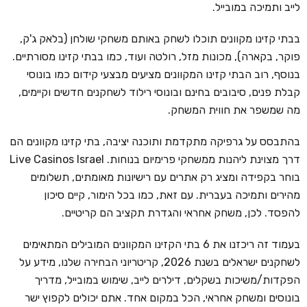
לייב ותמיכה במובייל.
בבתי קזינו מקוונים תוכלו לשחק באותם משחקי שולחן (בלאק ג'ק,
פוקר, בקארה), מכונות מזל, רולטה ועוד, כמו בבתי קזינו מסורתיים.
בנוסף, רוב הבתי קזינו המקוונים מציעים מבצעי קידום כמו בונוסי
קבלת פנים, סיבובים בחינם ובונוסי רילוד לשחקנים חדשים וקיימים,
מה שמשפר את חווית המשחק.
בהתבסס על גרפיקה מתקדמת ותוכנה יציבה, בתי קזינו מקוונים הם
דרך מצוינת ליהנות ממשחקי פרימיום בנוחות. Live Casinos Israel
בוחר בקפידה ומציג רק אתרים עם רישיונות מאומתים, תשלומים
מהירים ותמיכה בעברית. עם זאת, כמו בכל הימור, קיים סיכון
להפסד. לכן, משחק אחראי והגדרת תקציב הם קריטיים.
בעמוד זה ריכזנו את 6 בתי הקזינו המקוונים המובילים המתאימים
לשחקנים ישראלים בשנת 2026, קריטריוני הבחירה שלנו, מידע על
הפקדות/משיכות בשקלים, דילרים לייב, שימוש במובייל, מדריך
בונוסים ומשחק אחראי, הכל במקום אחד. אתם יכולים לקפוץ ישר