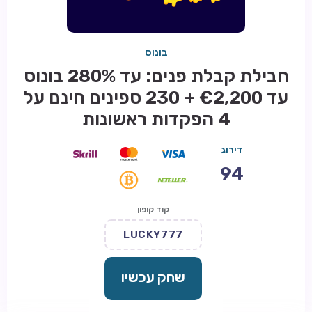
בונוס
חבילת קבלת פנים: עד 280% בונוס
עד €2,200 + 230 ספינים חינם על
4 הפקדות ראשונות
דירוג
94
קוד קופון
LUCKY777
שחק עכשיו