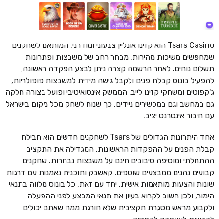
Tsars Casino הוא קזינו אונליין צבעוני ומודרני, המותאם לשחקנים
שמחפשים משיכות מהירות, מבחר רחב של משבצות ופתרונות
תשלום נוחים. לאחר הרשמה קצרה ניתן לבצע הפקדה ראשונה,
להפעיל בונוס קבלת פנים ולקבל גישה מידית למשבצות פופולריות,
ג'קפוטים ומשחקי קזינו לייב. הממשק אינטואיטיבי ופועל בצורה חלקה
גם במחשב וגם במכשירים ניידים, כך שנוח לשחק מכל מקום בישראל
עם חיבור אינטרנט יציב.
אחד היתרונות הגדולים של Tsars לשחקנים חדשים הוא חבילת
קבלת הפנים על ההפקדות הראשונות, המגדילה את התקציב
ההתחלתי ומוסיפה סיבובים חינם על משבצות נבחרות. שחקנים
קבועים נהנים ממבצעים שוטפים, קאשבק ותוכנית נאמנות עם דרגות
שונות והצעות מותאמות אישית. יחד עם זאת, כל בונוס מלווה בתנאי
הימור, ולכן חשוב לקרוא בעיון את תנאי המבצע לפני ההפעלה
ולקבוע מראש מסגרת תקציבית שלא חורגת ממה שאתם יכולים