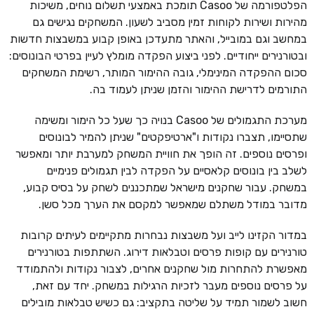
הפלטפורמה של Casoo תומכת באמצעי תשלום נוחים, משיכות
מהירות ושירות לקוחות זמין מסביב לשעון. המשחקים נגישים גם
במחשב וגם במובייל, והאתר מתעדכן באופן קבוע במשבצות חדשות
ובטורנירים ייחודיים. לפני ביצוע הפקדה מומלץ לעיין בפרטי הבונוסים:
סכום ההפקדה המינימלי, גובה ההימור המותר, רשימת המשחקים
התורמים לדרישת ההימור והזמן שניתן לעמוד בה.
מערכת התגמולים של Casoo בנויה כך שעל כל הימור ומשימה
שתסיימו, תצברו נקודות ו"ארטיפקטים" שניתן להמיר לבונוסים
ופרסים נוספים. זה הופך את חוויית המשחק למערבת יותר ומאפשר
לשלב בין בונוסים קלאסיים על הפקדה לבין תגמולים פנימיים
במשחק. עבור שחקנים מישראל שמתכננים לשחק על בסיס קבוע,
מדובר במודל משתלם שמאפשר למקסם את הערך מכל סשן.
במדור הקזינו לייב ועל משבצות נבחרות מתקיימים לעיתים קרובות
טורנירים עם קופות פרסים וטבלאות דירוג. השתתפות בטורנירים
מאפשרת להתחרות מול שחקנים אחרים, לצבור נקודות ולהתמודד
על פרסים נוספים מעבר לזכיות הרגילות במשחק. יחד עם זאת,
חשוב לשמור תמיד על שליטה בתקציב: גם כשיש טבלאות מובילים