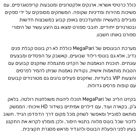
כולל כרטיסי אשראי, ארנקים אלקטרוניים ומטבעות קריפטוגרפיים, עם
משיכות מהירות ומדיניות שקופה. המשחקים מסופקים על ידי ספקים
מובילים בתעשייה ומתעדכנים באופן קבוע במשבצות חדשות
ובטורנירים ייחודיים. חובבי ספורט ימצאו גם היצע עשיר של הימורי
ספורט באותו חשבון.
מערכת הבונוסים של MegaPari כוללת לא רק בונוס קבלת פנים
נדיב, אלא גם בונוסי רילוד שבועיים, קאשבק על הפסדים ומבצעים
עונתיים. תוכנית הנאמנות של הקזינו מתגמלת שחקנים קבועים עם
הטבות מותאמות אישית, נקודות נאמנות שניתן להמיר לפרסים
והצעות VIP בלעדיות. שחקנים פעילים נהנים גם מטורנירים קבועים
עם קופות פרסים גדולות.
בקזינו הלייב של MegaPari תוכלו ליהנות משולחנות רולטה, בלאק
ג'ק, בקארה ועוד, עם דילרים אמיתיים בשידור HD איכותי. הממשק
מותאם למובייל ומאפשר לשחק מכל מקום דרך הדפדפן הנייד. חשוב
לזכור שכל בונוס מלווה בתנאי הימור, ולכן מומלץ לקרוא את התקנון
בעיון לפני הפעלת הבונוס ולהגדיר מראש מסגרת תקציבית.