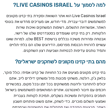
למה לסמוך על LIVE CASINOS ISRAEL?
Live Casinos Israel הוא אתר השוואת וסקירת בתי קזינו מקוונים
למשתמשים דוברי עברית. מדי חודש, אנו מעריכים מחדש את בונוסי
האתר, אפשרויות התשלום, רשימות המשחקים ואיכות שירות
הלקוחות. רק בתי קזינו שעומדים בסטנדרטים שלנו של רישוי,
אבטחה ומהירות משיכה נכללים ברשימת BEST שלנו. למרות שאנו
עשויים להרוויח הכנסות מפרסום, הדירוגים שלנו הם בלתי תלויים
ותמיד נותנים עדיפות לבטיחות ושביעות רצון השחקנים.
TSARS
חבילת קבלת פנים: בונוס 100% עד 300€ + 100 ספיני בונוס על
מהם בתי קזינו מקוונים לשחקנים ישראלים?
ההפקדה הראשונה
בתי קזינו מקוונים מציעים את כל החוויות של קזינו אמיתי, כולל פוקר,
CASOO
בלאק ג'ק, רולטה, משחקי מכונות מזל ומשחקי דילרים לייב. אתם
בונוס מתגלגל עד 2,000 ₪ + 200 ספינים חינם לשחקנים
יכולים להתחבר וליהנות ממשחקים בכל זמן ובכל מקום, במכשירים
חדשים
חכמים עם חיבור לאינטרנט. אתרים המותאמים למשתמשים בישראל
ROYSPINS
תומכים בהפקדות ומשיכות בשקלים, תמיכת לקוחות בעברית
חבילת קבלת פנים: עד 250% בונוס עד €2,000 + 200 ספינים
ואמצעי תשלום מוכרים. כדי לשחק, אתם פשוט פותחים חשבון
חינם על ההפקדות הראשונות
באתר, מבצעים הפקדה ואז מתחילים את המשחקים שבחרתם.