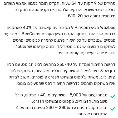
מהירים של 9 דקות עד 34 שעות. הקזינו תומך במגוון אמצעי תשלום
כולל כרטיסי אשראי, ארנקים אלקטרוניים וקריפטו, עם הפקדה
מינימלית נמוכה של €10-20.
Wazbee מציע תוכנית VIP מקיפה עם קאשבק עד 40% לשחקנים
ברמות הגבוהות. בנוסף, הקזינו מציע מערכת BeeCoins – מטבעות
פנימיים שנצברים על כל הימור וניתנים להמרה לבונוסים ופרסים.
לשחקנים קבועים יש גם בונוסי רילוד, בונוס קריפטו של 150%
וטורנירים שבועיים עם קופות פרסים.
דרישת ההימור עומדת על x30-40 בהתאם לסוג הבונוס, עם חלון
זמן של 3 ימים לניצול. המשחקים כוללים משבצות, משחקי שולחן,
קזינו לייב, משחקי ג'קפוט ומשחקי crash פופולריים. חשוב לבדוק
אילו משחקים תורמים לדרישת ההימור לפני שמפעילים בונוס.
מבחר עצום של 8,000+ משחקים מ-40+ ספקים, כולל
משבצות, קזינו לייב, ג'קפוטים ומשחקי crash.
חבילת קבלת פנים עד 280% + 230 ספינים חינם על 4
הפקדות ראשונות.