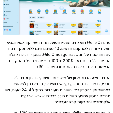
Welle Casino הוא קזינו אונליין הפועל תחת רישיון קוראסאו ומציע
הצעה ייחודית לשחקנים חדשים: 10 ספינים חינם ללא הפקדה מיד
עם ההרשמה על המשבצת Wild Chicago. בנוסף, חבילת קבלת
הפנים כוללת בונוס עד 200% + 100 ספינים חינם על ההפקדות
הראשונות, עם דרישת הימור תחרותית של x30.
הקזינו מציע מבחר מגוון של משבצות, משחקי שולחן וקזינו לייב
מספקים מוכרים. הממשק נקי ואינטואיטיבי, מותאם הן לשימוש
במחשב והן בטלפון נייד. משיכות מעובדות בתוך 24-48 שעות, ויש
תמיכה במגוון אמצעי תשלום כולל כרטיסי אשראי, ארנקים
אלקטרוניים ומטבעות קריפטוגרפיים.