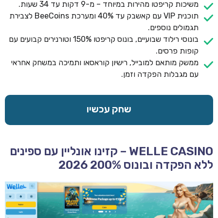
משיכות קריפטו מהירות במיוחד – מ-9 דקות עד 34 שעות.
תוכנית VIP עם קאשבק עד 40% ומערכת BeeCoins לצבירת
תגמולים נוספים.
בונוסי רילוד שבועיים, בונוס קריפטו 150% וטורנירים קבועים עם
קופות פרסים.
ממשק מותאם למובייל, רישיון קוראסאו ותמיכה במשחק אחראי
עם מגבלות הפקדה וזמן.
שחק עכשיו
WELLE CASINO – קזינו אונליין עם ספינים
ללא הפקדה ובונוס 200% 2026