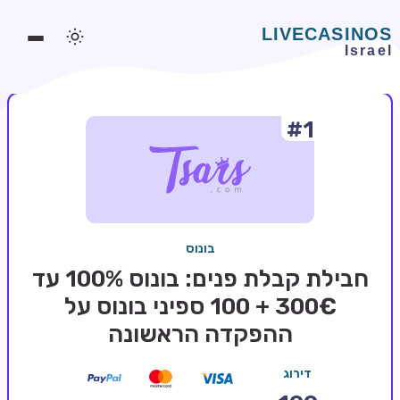
#1
משחקים אונליין
משחקים חינמיים
סלוטים אונליין
מדריכי קזינו
בונוס
מונדיאל 2026 הימורים
חבילת קבלת פנים: בונוס 100% עד
בלאקג'ק אונליין
300€ + 100 ספיני בונוס על
ההפקדה הראשונה
בקרה אונליין
וידאו פוקר
דירוג
בונוסים בקזינו אונליין