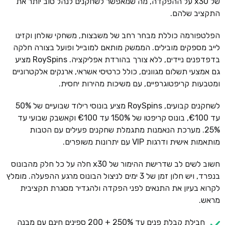
של x30 על ההפקדה, מה שמאפשר לשחקנים לנהל טוב יותר את
התקציב שלהם.
הפלטפורמה כוללת מבחר רחב של משבצות, משחקי שולחן וקזינו
לייב מספקים מובילים. הממשק מותאם למובייל ופועל בצורה חלקה
בדפדפנים ניידים, ללא צורך בהורדת אפליקציה. RoySpins מציע
גם אמצעי תשלום מגוונים, כולל כרטיסי אשראי, ארנקים אלקטרוניים
ומטבעות קריפטוגרפיים, עם משיכות מהירות יחסית.
לשחקנים קבועים, RoySpins מציע בונוסי רילוד שבועיים של 50%
עד €100, בונוס קריפטו של 150% עד €100 וקאשבק שבועי עד
25%. מערכת הנאמנות מתגמלת שחקנים פעילים עם הטבות
מותאמות אישית ודרגות VIP עם יתרונות משופרים.
חשוב לשים לב שדרישת ההימור של x30 חלה על כל חלק מהבונוס
בנפרד, ויש חלון זמן של 3 ימים לניצול הבונוס מרגע ההפעלה. מומלץ
לקרוא בעיון את התנאים לפני הפקדה ולהגדיר מסגרת תקציבית
מראש.
חבילת קבלת פנים עד 250% + 200 ספינים חינם עם מבנה