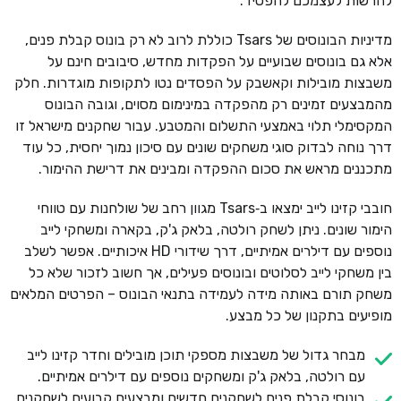
להרשות לעצמכם להפסיד.
מדיניות הבונוסים של Tsars כוללת לרוב לא רק בונוס קבלת פנים,
אלא גם בונוסים שבועיים על הפקדות מחדש, סיבובים חינם על
משבצות מובילות וקאשבק על הפסדים נטו לתקופות מוגדרות. חלק
מהמבצעים זמינים רק מהפקדה במינימום מסוים, וגובה הבונוס
המקסימלי תלוי באמצעי התשלום והמטבע. עבור שחקנים מישראל זו
דרך נוחה לבדוק סוגי משחקים שונים עם סיכון נמוך יחסית, כל עוד
מתכננים מראש את סכום ההפקדה ומבינים את דרישת ההימור.
חובבי קזינו לייב ימצאו ב‑Tsars מגוון רחב של שולחנות עם טווחי
הימור שונים. ניתן לשחק רולטה, בלאק ג'ק, בקארה ומשחקי לייב
נוספים עם דילרים אמיתיים, דרך שידורי HD איכותיים. אפשר לשלב
בין משחקי לייב לסלוטים ובונוסים פעילים, אך חשוב לזכור שלא כל
משחק תורם באותה מידה לעמידה בתנאי הבונוס – הפרטים המלאים
מופיעים בתקנון של כל מבצע.
מבחר גדול של משבצות מספקי תוכן מובילים וחדר קזינו לייב
עם רולטה, בלאק ג'ק ומשחקים נוספים עם דילרים אמיתיים.
בונוסי קבלת פנים לשחקנים חדשים ומבצעים קבועים לשחקנים