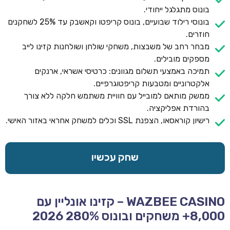
בונוס מתגלגל ייחודי.
בונוסי רילוד שבועיים, בונוס קריפטו וקאשבק עד 25% לשחקנים
חוזרים.
מבחר רחב של משבצות, משחקי שולחן ושולחנות קזינו לייב
מספקים מובילים.
תמיכה באמצעי תשלום מגוונים: כרטיסי אשראי, ארנקים
אלקטרוניים ומטבעות קריפטוגרפיים.
ממשק מותאם למובייל עם חוויית משתמש חלקה ללא צורך
בהורדת אפליקציה.
רישיון קוראסאו, הצפנת SSL וכלים למשחק אחראי באזור האישי.
שחק עכשיו
WAZBEE CASINO – קזינו אונליין עם
8,000+ משחקים ובונוס 280% 2026