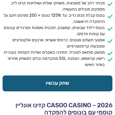
מבחר רחב של משבצות, משחקי שולחן ושולחנות קזינו לייב
מספקים מובילים בתעשייה.
בונוס קבלת פנים נדיב: עד 125% בונוס + 250 ספינים חינם על
ההפקדה הראשונה.
בונוסי רילוד שבועיים, קאשבק, תוכנית נאמנות וטורנירים קבועים
עם קופות פרסים.
אמצעי תשלום מגוונים: כרטיסי אשראי, ארנקים אלקטרוניים
ומטבעות קריפטוגרפיים.
ממשק מותאם למובייל, תמיכה בשקלים ושירות לקוחות בעברית.
רישיון קוראסאו, הצפנת SSL מתקדמת וכלים למשחק אחראי
באזור האישי.
שחק עכשיו
CASOO CASINO – 2026 קזינו אונליין
קוסמי עם בונוסים להפקדה