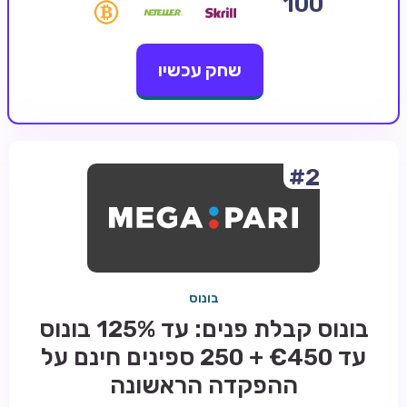
100
קזינו קריפטו
שחק עכשיו
קזינו PayPal
טורנירי קזינו
הימורי ספורט
אודות
#2
צור קשר
בלוג וחדשות
ביקורות
בונוס
חדשות
בונוס קבלת פנים: עד 125% בונוס
טיפים
עד €450 + 250 ספינים חינם על
מדריכים
ההפקדה הראשונה