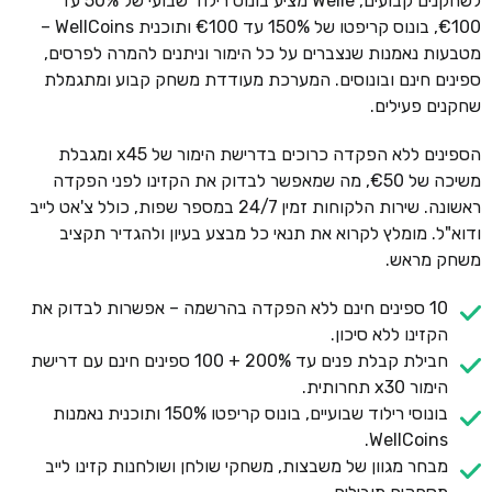
לשחקנים קבועים, Welle מציע בונוס רילוד שבועי של 50% עד
€100, בונוס קריפטו של 150% עד €100 ותוכנית WellCoins –
מטבעות נאמנות שנצברים על כל הימור וניתנים להמרה לפרסים,
ספינים חינם ובונוסים. המערכת מעודדת משחק קבוע ומתגמלת
שחקנים פעילים.
הספינים ללא הפקדה כרוכים בדרישת הימור של x45 ומגבלת
משיכה של €50, מה שמאפשר לבדוק את הקזינו לפני הפקדה
ראשונה. שירות הלקוחות זמין 24/7 במספר שפות, כולל צ'אט לייב
ודוא"ל. מומלץ לקרוא את תנאי כל מבצע בעיון ולהגדיר תקציב
משחק מראש.
10 ספינים חינם ללא הפקדה בהרשמה – אפשרות לבדוק את
הקזינו ללא סיכון.
חבילת קבלת פנים עד 200% + 100 ספינים חינם עם דרישת
הימור x30 תחרותית.
בונוסי רילוד שבועיים, בונוס קריפטו 150% ותוכנית נאמנות
WellCoins.
מבחר מגוון של משבצות, משחקי שולחן ושולחנות קזינו לייב