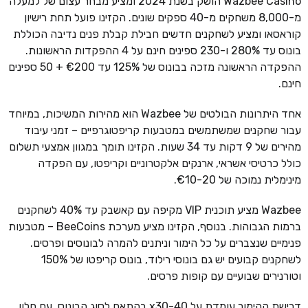
Wazbee Casino הושק בשנת 2024 ומציע מבחר עצום של למעלה
מ-8,000 משחקים מ-40 ספקים שונים. הקזינו פועל תחת רישיון
קוראסאו ומציע לשחקנים חדשים חבילת קבלת פנים נדיבה הכוללת
בונוס עד 280% ו-230 ספינים חינם על 4 ההפקדות הראשונות.
ההפקדה הראשונה מזכה בבונוס של 125% עד €200 + 50 ספינים
חינם.
אחד היתרונות הבולטים של Wazbee הוא מהירות המשיכות, במיוחד
עבור שחקנים שמשתמשים במטבעות קריפטוגרפיים – זמני עיבוד
מהירים של 9 דקות עד 34 שעות. הקזינו תומך במגוון אמצעי תשלום
כולל כרטיסי אשראי, ארנקים אלקטרוניים וקריפטו, עם הפקדה
מינימלית נמוכה של €10-20.
Wazbee מציע תוכנית VIP מקיפה עם קאשבק עד 40% לשחקנים
ברמות הגבוהות. בנוסף, הקזינו מציע מערכת BeeCoins – מטבעות
פנימיים שנצברים על כל הימור וניתנים להמרה לבונוסים ופרסים.
לשחקנים קבועים יש גם בונוסי רילוד, בונוס קריפטו של 150%
וטורנירים שבועיים עם קופות פרסים.
דרישת ההימור עומדת על x30-40 בהתאם לסוג הבונוס, עם חלון