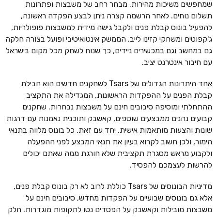
שמחפשים משיכות מהירות, מבחר רחב של משבצות ופתרונות
תשלום נוחים. לאחר הרשמה קצרה ניתן לבצע הפקדה ראשונה,
להפעיל בונוס קבלת פנים ולקבל גישה מידית למשבצות פופולריות,
ג'קפוטים ומשחקי קזינו לייב. הממשק אינטואיטיבי ופועל בצורה חלקה
גם במחשב וגם במכשירים ניידים, כך שנוח לשחק מכל מקום בישראל
עם חיבור אינטרנט יציב.
אחד היתרונות הגדולים של Tsars לשחקנים חדשים הוא חבילת
קבלת הפנים על ההפקדות הראשונות, המגדילה את התקציב
ההתחלתי ומוסיפה סיבובים חינם על משבצות נבחרות. שחקנים
קבועים נהנים ממבצעים שוטפים, קאשבק ותוכנית נאמנות עם דרגות
שונות והצעות מותאמות אישית. יחד עם זאת, כל בונוס מלווה בתנאי
הימור, ולכן חשוב לקרוא בעיון את תנאי המבצע לפני ההפעלה
ולקבוע מראש מסגרת תקציבית שלא חורגת ממה שאתם יכולים
להרשות לעצמכם להפסיד.
מדיניות הבונוסים של Tsars כוללת לרוב לא רק בונוס קבלת פנים,
אלא גם בונוסים שבועיים על הפקדות מחדש, סיבובים חינם על
משבצות מובילות וקאשבק על הפסדים נטו לתקופות מוגדרות. חלק