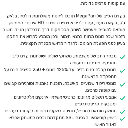
עם קופות פרסים גדולות.
בקזינו הלייב של MegaPari תוכלו ליהנות משולחנות רולטה, בלאק
ג'ק, בקארה ועוד, עם דילרים אמיתיים בשידור HD איכותי. הממשק
מותאם למובייל ומאפשר לשחק מכל מקום דרך הדפדפן הנייד. חשוב
לזכור שכל בונוס מלווה בתנאי הימור, ולכן מומלץ לקרוא את התקנון
בעיון לפני הפעלת הבונוס ולהגדיר מראש מסגרת תקציבית.
מבחר רחב של משבצות, משחקי שולחן ושולחנות קזינו לייב
מספקים מובילים בתעשייה.
בונוס קבלת פנים נדיב: עד 125% בונוס + 250 ספינים חינם על
ההפקדה הראשונה.
בונוסי רילוד שבועיים, קאשבק, תוכנית נאמנות וטורנירים קבועים
עם קופות פרסים.
אמצעי תשלום מגוונים: כרטיסי אשראי, ארנקים אלקטרוניים
ומטבעות קריפטוגרפיים.
ממשק מותאם למובייל, תמיכה בשקלים ושירות לקוחות בעברית.
רישיון קוראסאו, הצפנת SSL מתקדמת וכלים למשחק אחראי
באזור האישי.