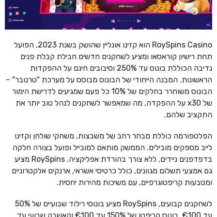
RoySpins Casino הוא קזינו אונליין שהושק בשנת 2023, הפועל
תחת רישיון קוראסאו ומציע לשחקנים חדשים חבילת קבלת פנים
נדיבה הכוללת בונוס עד 250% וסיבובים חינם על ההפקדות
הראשונות. המבנה הייחודי של הבונוס מבוסס על מערכת "טרנובר" –
הבונוס משוחרר בחלקים של 10% כל פעם שמגיעים לדרישת הימור
של x30 על ההפקדה, מה שמאפשר לשחקנים לנהל טוב יותר את
התקציב שלהם.
הפלטפורמה כוללת מבחר רחב של משבצות, משחקי שולחן וקזינו
לייב מספקים מובילים. הממשק מותאם למובייל ופועל בצורה חלקה
בדפדפנים ניידים, ללא צורך בהורדת אפליקציה. RoySpins מציע
גם אמצעי תשלום מגוונים, כולל כרטיסי אשראי, ארנקים אלקטרוניים
ומטבעות קריפטוגרפיים, עם משיכות מהירות יחסית.
לשחקנים קבועים, RoySpins מציע בונוסי רילוד שבועיים של 50%
עד €100, בונוס קריפטו של 150% עד €100 וקאשבק שבועי עד