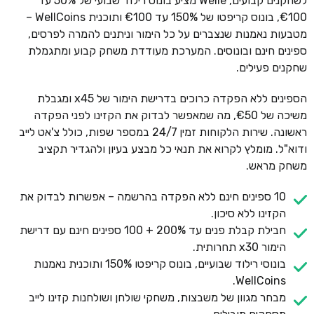
לשחקנים קבועים, Welle מציע בונוס רילוד שבועי של 50% עד
€100, בונוס קריפטו של 150% עד €100 ותוכנית WellCoins –
מטבעות נאמנות שנצברים על כל הימור וניתנים להמרה לפרסים,
ספינים חינם ובונוסים. המערכת מעודדת משחק קבוע ומתגמלת
שחקנים פעילים.
הספינים ללא הפקדה כרוכים בדרישת הימור של x45 ומגבלת
משיכה של €50, מה שמאפשר לבדוק את הקזינו לפני הפקדה
ראשונה. שירות הלקוחות זמין 24/7 במספר שפות, כולל צ'אט לייב
ודוא"ל. מומלץ לקרוא את תנאי כל מבצע בעיון ולהגדיר תקציב
משחק מראש.
10 ספינים חינם ללא הפקדה בהרשמה – אפשרות לבדוק את
הקזינו ללא סיכון.
חבילת קבלת פנים עד 200% + 100 ספינים חינם עם דרישת
הימור x30 תחרותית.
בונוסי רילוד שבועיים, בונוס קריפטו 150% ותוכנית נאמנות
WellCoins.
מבחר מגוון של משבצות, משחקי שולחן ושולחנות קזינו לייב