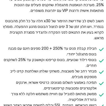
25%. מערכת הנאמנות מתגמלת שחקנים פעילים עם הטבות
מותאמות אישית ודרגות VIP עם יתרונות משופרים.
חשוב לשים לב שדרישת ההימור של x30 חלה על כל חלק מהבונוס
בנפרד, ויש חלון זמן של 3 ימים לניצול הבונוס מרגע ההפעלה. מומלץ
לקרוא בעיון את התנאים לפני הפקדה ולהגדיר מסגרת תקציבית
מראש.
חבילת קבלת פנים עד 250% + 200 ספינים חינם עם מבנה
בונוס מתגלגל ייחודי.
בונוסי רילוד שבועיים, בונוס קריפטו וקאשבק עד 25% לשחקנים
חוזרים.
מבחר רחב של משבצות, משחקי שולחן ושולחנות קזינו לייב
מספקים מובילים.
תמיכה באמצעי תשלום מגוונים: כרטיסי אשראי, ארנקים
אלקטרוניים ומטבעות קריפטוגרפיים.
ממשק מותאם למובייל עם חוויית משתמש חלקה ללא צורך
בהורדת אפליקציה.
רישיון קוראסאו, הצפנת SSL וכלים למשחק אחראי באזור האישי.