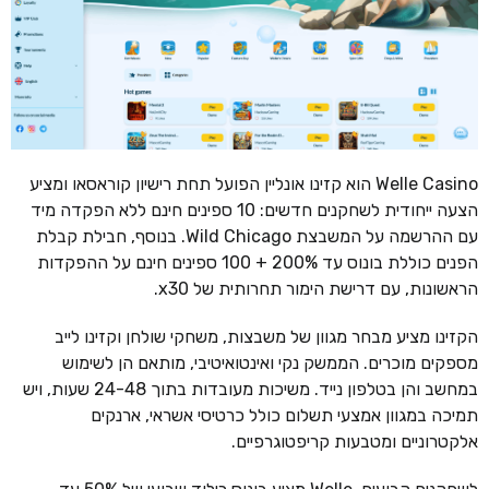
Welle Casino הוא קזינו אונליין הפועל תחת רישיון קוראסאו ומציע
הצעה ייחודית לשחקנים חדשים: 10 ספינים חינם ללא הפקדה מיד
עם ההרשמה על המשבצת Wild Chicago. בנוסף, חבילת קבלת
הפנים כוללת בונוס עד 200% + 100 ספינים חינם על ההפקדות
הראשונות, עם דרישת הימור תחרותית של x30.
הקזינו מציע מבחר מגוון של משבצות, משחקי שולחן וקזינו לייב
מספקים מוכרים. הממשק נקי ואינטואיטיבי, מותאם הן לשימוש
במחשב והן בטלפון נייד. משיכות מעובדות בתוך 24-48 שעות, ויש
תמיכה במגוון אמצעי תשלום כולל כרטיסי אשראי, ארנקים
אלקטרוניים ומטבעות קריפטוגרפיים.