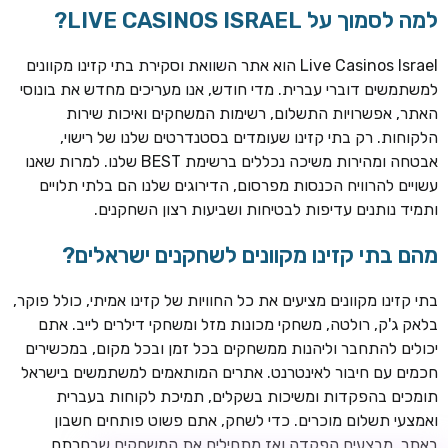
למה לסמוך על LIVE CASINOS ISRAEL?
Live Casinos Israel הוא אתר השוואת וסקירת בתי קזינו מקוונים
למשתמשים דוברי עברית. מדי חודש, אנו מעריכים מחדש את בונוסי
האתר, אפשרויות התשלום, רשימות המשחקים ואיכות שירות
הלקוחות. רק בתי קזינו שעומדים בסטנדרטים שלנו של רישוי,
אבטחה ומהירות משיכה נכללים ברשימת BEST שלנו. למרות שאנו
עשויים להרוויח הכנסות מפרסום, הדירוגים שלנו הם בלתי תלויים
ותמיד נותנים עדיפות לבטיחות ושביעות רצון השחקנים.
מהם בתי קזינו מקוונים לשחקנים ישראלים?
ROYSPINS
חבילת קבלת פנים: עד 250% בונוס עד €2,000 + 200 ספינים
חינם על ההפקדות הראשונות
בתי קזינו מקוונים מציעים את כל החוויות של קזינו אמיתי, כולל פוקר,
בלאק ג'ק, רולטה, משחקי מכונות מזל ומשחקי דילרים לייב. אתם
MEGAPARI
יכולים להתחבר וליהנות ממשחקים בכל זמן ובכל מקום, במכשירים
בונוס קבלת פנים: עד 125% בונוס עד €450 + 250 ספינים חינם
חכמים עם חיבור לאינטרנט. אתרים המותאמים למשתמשים בישראל
תומכים בהפקדות ומשיכות בשקלים, תמיכת לקוחות בעברית
WAZBEE
ואמצעי תשלום מוכרים. כדי לשחק, אתם פשוט פותחים חשבון
חבילת קבלת פנים: עד 280% בונוס עד €2,200 + 230 ספינים
באתר, מבצעים הפקדה ואז מתחילים את המשחקים שבחרתם.