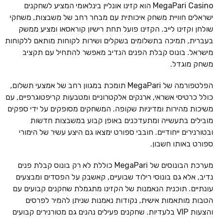
MegaPari Casino הוא קזינו אונליין בינלאומי המציע לשחקנים
ישראלים חוויית משחק איכותית עם מבחר רחב של משבצות, משחקי
שולחן וקזינו לייב. הקזינו פועל תחת רישיון קוראסאו ומציע ממשק
בעברית, תמיכה בתשלומים בשקלים ושירות לקוחות מותאם ללקוחות
מישראל. בונוס קבלת הפנים הנדיב מאפשר להתחיל עם תקציב
משחק מוגדל.
הפלטפורמה של MegaPari תומכת במגוון רחב של אמצעי תשלום,
כולל כרטיסי אשראי, ארנקים אלקטרוניים ומטבעות קריפטוגרפיים, עם
משיכות מהירות ומדיניות שקופה. המשחקים מסופקים על ידי ספקים
מובילים בתעשייה ומתעדכנים באופן קבוע במשבצות חדשות
ובטורנירים ייחודיים. חובבי ספורט ימצאו גם היצע עשיר של הימורי
ספורט באותו חשבון.
מערכת הבונוסים של MegaPari כוללת לא רק בונוס קבלת פנים
נדיב, אלא גם בונוסי רילוד שבועיים, קאשבק על הפסדים ומבצעים
עונתיים. תוכנית הנאמנות של הקזינו מתגמלת שחקנים קבועים עם
הטבות מותאמות אישית, נקודות נאמנות שניתן להמיר לפרסים
והצעות VIP בלעדיות. שחקנים פעילים נהנים גם מטורנירים קבועים