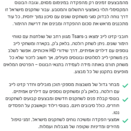
מהמבצעים זמינים רק מהפקדה במינימום מסוים, וגובה הבונוס
המקסימלי תלוי באמצעי התשלום והמטבע. עבור שחקנים מישראל זו
דרך נוחה לבדוק סוגי משחקים שונים עם סיכון נמוך יחסית, כל עוד
מתכננים מראש את סכום ההפקדה ומבינים את דרישת ההימור.
חובבי קזינו לייב ימצאו ב‑Tsars מגוון רחב של שולחנות עם טווחי
הימור שונים. ניתן לשחק רולטה, בלאק ג'ק, בקארה ומשחקי לייב
נוספים עם דילרים אמיתיים, דרך שידורי HD איכותיים. אפשר לשלב
בין משחקי לייב לסלוטים ובונוסים פעילים, אך חשוב לזכור שלא כל
משחק תורם באותה מידה לעמידה בתנאי הבונוס – הפרטים המלאים
מופיעים בתקנון של כל מבצע.
מבחר גדול של משבצות מספקי תוכן מובילים וחדר קזינו לייב
עם רולטה, בלאק ג'ק ומשחקים נוספים עם דילרים אמיתיים.
בונוסי קבלת פנים לשחקנים חדשים ומבצעים קבועים לשחקנים
חוזרים, כולל סיבובים חינם, בונוסי רילוד וקאשבק על הפסדים
נטו.
אמצעי הפקדה ומשיכה נוחים לשחקנים מישראל, זמני טיפול
מהירים ומדיניות שקופה של מגבלות ועמלות.