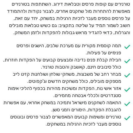
טורנירים עם קופות פרסים וטבלאות דירוג. השתתפות בטורנירים
מאפשרת להתחרות מול שחקנים אחרים, לצבור נקודות ולהתמודד
על פרסים נוספים מעבר לזכיות הרגילות במשחק. יחד עם זאת,
חשוב לשמור תמיד על שליטה בתקציב: גם כשיש טבלאות מובילים
והגרלות, כדאי להגדיר מראש גבולות להפקדות ולזמן המשחק.
תמה קוסמית מקורית עם מערכת שלבים, הישגים ופרסים
פנימיים על פעילות.
חבילת קבלת פנים נדיבה ומבצעים קבועים על הפקדות חוזרות,
כולל סיבובים חינם, קאשבק והטבות טורניר.
מבחר רחב של משבצות, משחקי שולחן ושולחנות קזינו לייב
מספקים מובילים, כולל משחקים חדשים וג'קפוטים.
אזור אישי נוח, הפקדות ומשיכות מהירות בכפוף להליכי אימות
סטנדרטיים ולכללי אבטחה מחמירים.
התאמה לשחקנים מישראל ותמיכה במשחק אחראי, עם אפשרות
להגבלת הפקדות, הימורים וזמני סשן.
טורנירים ומשימות קבועים המאפשרים לצבור פרסים ובונוסים
נוספים מעבר לזכיות הרגילות במשחקים.