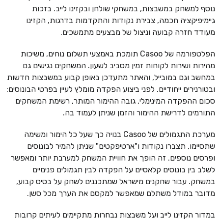
נוסף למשחק במשבצות, במשחקי שולחן ובקזינו לייב. בזכות
גיימיפיקציה חכמה, צבירת נקודות והתקדמות בדרגות, הקזינו
מעודד חזרה קבועה וניצול של מבצעים מתמשכים.
הפלטפורמה של Casoo תומכת באמצעי תשלום נוחים, משיכות
מהירות ושירות לקוחות זמין מסביב לשעון. המשחקים נגישים גם
במחשב וגם במובייל, והאתר מתעדכן באופן קבוע במשבצות חדשות
ובטורנירים ייחודיים. לפני ביצוע הפקדה מומלץ לעיין בפרטי הבונוסים:
סכום ההפקדה המינימלי, גובה ההימור המותר, רשימת המשחקים
התורמים לדרישת ההימור והזמן שניתן לעמוד בה.
מערכת התגמולים של Casoo בנויה כך שעל כל הימור ומשימה
שתסיימו, תצברו נקודות ו"ארטיפקטים" שניתן להמיר לבונוסים
ופרסים נוספים. זה הופך את חוויית המשחק למערבת יותר ומאפשר
לשלב בין בונוסים קלאסיים על הפקדה לבין תגמולים פנימיים
במשחק. עבור שחקנים מישראל שמתכננים לשחק על בסיס קבוע,
מדובר במודל משתלם שמאפשר למקסם את הערך מכל סשן.
במדור הקזינו לייב ועל משבצות נבחרות מתקיימים לעיתים קרובות