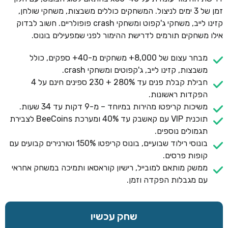
זמן של 3 ימים לניצול. המשחקים כוללים משבצות, משחקי שולחן,
קזינו לייב, משחקי ג'קפוט ומשחקי crash פופולריים. חשוב לבדוק
אילו משחקים תורמים לדרישת ההימור לפני שמפעילים בונוס.
מבחר עצום של 8,000+ משחקים מ-40+ ספקים, כולל
משבצות, קזינו לייב, ג'קפוטים ומשחקי crash.
חבילת קבלת פנים עד 280% + 230 ספינים חינם על 4
הפקדות ראשונות.
משיכות קריפטו מהירות במיוחד – מ-9 דקות עד 34 שעות.
תוכנית VIP עם קאשבק עד 40% ומערכת BeeCoins לצבירת
תגמולים נוספים.
בונוסי רילוד שבועיים, בונוס קריפטו 150% וטורנירים קבועים עם
קופות פרסים.
ממשק מותאם למובייל, רישיון קוראסאו ותמיכה במשחק אחראי
עם מגבלות הפקדה וזמן.
שחק עכשיו