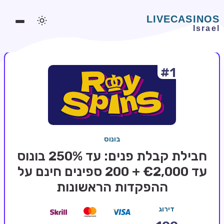
#1
משחקים אונליין
משחקים חינמיים
סלוטים אונליין
מדריכי קזינו
בונוס
מונדיאל 2026 הימורים
חבילת קבלת פנים: עד 250% בונוס
בלאקג'ק אונליין
עד €2,000 + 200 ספינים חינם על
ההפקדות הראשונות
בקרה אונליין
וידאו פוקר
דירוג
בונוסים בקזינו אונליין