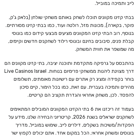
לייב ותמיכה במובייל.
בבתי קזינו מקוונים תוכלו לשחק באותם משחקי שולחן (בלאק ג'ק,
פוקר, בקארה), מכונות מזל, רולטה ועוד, כמו בבתי קזינו מסורתיים.
בנוסף, רוב הבתי קזינו המקוונים מציעים מבצעי קידום כמו בונוסי
קבלת פנים, סיבובים בחינם ובונוסי רילוד לשחקנים חדשים וקיימים,
מה שמשפר את חווית המשחק.
בהתבסס על גרפיקה מתקדמת ותוכנה יציבה, בתי קזינו מקוונים הם
דרך מצוינת ליהנות ממשחקי פרימיום בנוחות. Live Casinos Israel
בוחר בקפידה ומציג רק אתרים עם רישיונות מאומתים, תשלומים
מהירים ותמיכה בעברית. עם זאת, כמו בכל הימור, קיים סיכון
להפסד. לכן, משחק אחראי והגדרת תקציב הם קריטיים.
בעמוד זה ריכזנו את 6 בתי הקזינו המקוונים המובילים המתאימים
לשחקנים ישראלים בשנת 2026, קריטריוני הבחירה שלנו, מידע על
הפקדות/משיכות בשקלים, דילרים לייב, שימוש במובייל, מדריך
בונוסים ומשחק אחראי, הכל במקום אחד. אתם יכולים לקפוץ ישר