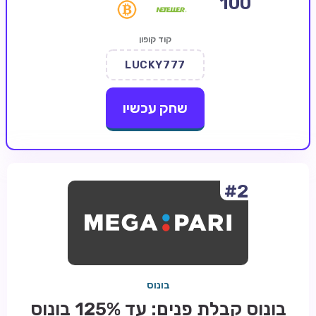
100
קזינו קריפטו
קוד קופון
קזינו PayPal
LUCKY777
טורנירי קזינו
הימורי ספורט
שחק עכשיו
אודות
צור קשר
בלוג וחדשות
#2
ביקורות
חדשות
טיפים
בונוס
מדריכים
בונוס קבלת פנים: עד 125% בונוס