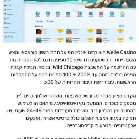
Welle Casino הוא קזינו אונליין הפועל תחת רישיון קוראסאו ומציע
הצעה ייחודית לשחקנים חדשים: 10 ספינים חינם ללא הפקדה מיד
עם ההרשמה על המשבצת Wild Chicago. בנוסף, חבילת קבלת
הפנים כוללת בונוס עד 200% + 100 ספינים חינם על ההפקדות
הראשונות, עם דרישת הימור תחרותית של x30.
הקזינו מציע מבחר מגוון של משבצות, משחקי שולחן וקזינו לייב
מספקים מוכרים. הממשק נקי ואינטואיטיבי, מותאם הן לשימוש
במחשב והן בטלפון נייד. משיכות מעובדות בתוך 24-48 שעות, ויש
תמיכה במגוון אמצעי תשלום כולל כרטיסי אשראי, ארנקים
אלקטרוניים ומטבעות קריפטוגרפיים.