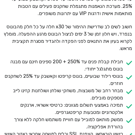
25%. מערכת הנאמנות מתגמלת שחקנים פעילים עם הטבות
מותאמות אישית ודרגות VIP עם יתרונות משופרים.
חשוב לשים לב שדרישת ההימור של x30 חלה על כל חלק מהבונוס
בנפרד, ויש חלון זמן של 3 ימים לניצול הבונוס מרגע ההפעלה. מומלץ
לקרוא בעיון את התנאים לפני הפקדה ולהגדיר מסגרת תקציבית
מראש.
חבילת קבלת פנים עד 250% + 200 ספינים חינם עם מבנה
בונוס מתגלגל ייחודי.
בונוסי רילוד שבועיים, בונוס קריפטו וקאשבק עד 25% לשחקנים
חוזרים.
מבחר רחב של משבצות, משחקי שולחן ושולחנות קזינו לייב
מספקים מובילים.
תמיכה באמצעי תשלום מגוונים: כרטיסי אשראי, ארנקים
אלקטרוניים ומטבעות קריפטוגרפיים.
ממשק מותאם למובייל עם חוויית משתמש חלקה ללא צורך
בהורדת אפליקציה.
רישיון קוראסאו, הצפנת SSL וכלים למשחק אחראי באזור האישי.