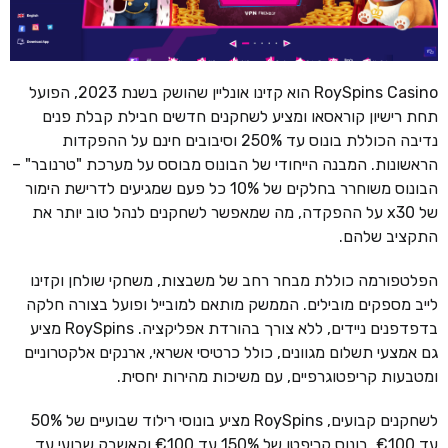
RoySpins Casino הוא קזינו אונליין שהושק בשנת 2023, הפועל
תחת רישיון קוראסאו ומציע לשחקנים חדשים חבילת קבלת פנים
נדיבה הכוללת בונוס עד 250% וסיבובים חינם על ההפקדות
הראשונות. המבנה הייחודי של הבונוס מבוסס על מערכת "טרנובר" –
הבונוס משוחרר בחלקים של 10% כל פעם שמגיעים לדרישת הימור
של x30 על ההפקדה, מה שמאפשר לשחקנים לנהל טוב יותר את
התקציב שלהם.
הפלטפורמה כוללת מבחר רחב של משבצות, משחקי שולחן וקזינו
לייב מספקים מובילים. הממשק מותאם למובייל ופועל בצורה חלקה
בדפדפנים ניידים, ללא צורך בהורדת אפליקציה. RoySpins מציע
גם אמצעי תשלום מגוונים, כולל כרטיסי אשראי, ארנקים אלקטרוניים
ומטבעות קריפטוגרפיים, עם משיכות מהירות יחסית.
לשחקנים קבועים, RoySpins מציע בונוסי רילוד שבועיים של 50%
עד €100, בונוס קריפטו של 150% עד €100 וקאשבק שבועי עד