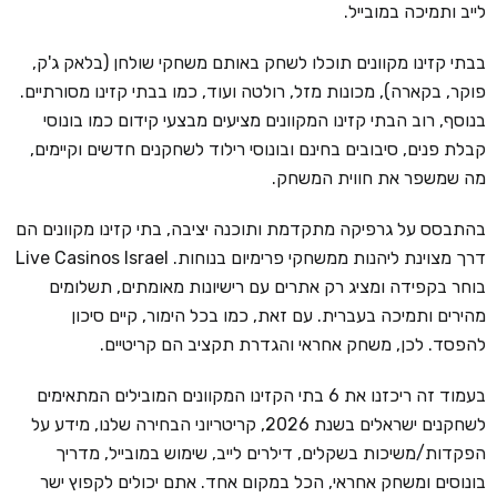
לייב ותמיכה במובייל.
בבתי קזינו מקוונים תוכלו לשחק באותם משחקי שולחן (בלאק ג'ק,
פוקר, בקארה), מכונות מזל, רולטה ועוד, כמו בבתי קזינו מסורתיים.
בנוסף, רוב הבתי קזינו המקוונים מציעים מבצעי קידום כמו בונוסי
קבלת פנים, סיבובים בחינם ובונוסי רילוד לשחקנים חדשים וקיימים,
מה שמשפר את חווית המשחק.
בהתבסס על גרפיקה מתקדמת ותוכנה יציבה, בתי קזינו מקוונים הם
דרך מצוינת ליהנות ממשחקי פרימיום בנוחות. Live Casinos Israel
בוחר בקפידה ומציג רק אתרים עם רישיונות מאומתים, תשלומים
מהירים ותמיכה בעברית. עם זאת, כמו בכל הימור, קיים סיכון
להפסד. לכן, משחק אחראי והגדרת תקציב הם קריטיים.
בעמוד זה ריכזנו את 6 בתי הקזינו המקוונים המובילים המתאימים
לשחקנים ישראלים בשנת 2026, קריטריוני הבחירה שלנו, מידע על
הפקדות/משיכות בשקלים, דילרים לייב, שימוש במובייל, מדריך
בונוסים ומשחק אחראי, הכל במקום אחד. אתם יכולים לקפוץ ישר