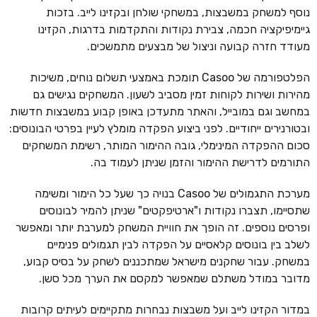
נוסף למשחק במשבצות, במשחקי שולחן ובקזינו לייב. בזכות
גיימיפיקציה חכמה, צבירת נקודות והתקדמות בדרגות, הקזינו
מעודד חזרה קבועה וניצול של מבצעים מתמשכים.
הפלטפורמה של Casoo תומכת באמצעי תשלום נוחים, משיכות
מהירות ושירות לקוחות זמין מסביב לשעון. המשחקים נגישים גם
במחשב וגם במובייל, והאתר מתעדכן באופן קבוע במשבצות חדשות
ובטורנירים ייחודיים. לפני ביצוע הפקדה מומלץ לעיין בפרטי הבונוסים:
סכום ההפקדה המינימלי, גובה ההימור המותר, רשימת המשחקים
התורמים לדרישת ההימור והזמן שניתן לעמוד בה.
מערכת התגמולים של Casoo בנויה כך שעל כל הימור ומשימה
שתסיימו, תצברו נקודות ו"ארטיפקטים" שניתן להמיר לבונוסים
ופרסים נוספים. זה הופך את חוויית המשחק למערבת יותר ומאפשר
לשלב בין בונוסים קלאסיים על הפקדה לבין תגמולים פנימיים
במשחק. עבור שחקנים מישראל שמתכננים לשחק על בסיס קבוע,
מדובר במודל משתלם שמאפשר למקסם את הערך מכל סשן.
במדור הקזינו לייב ועל משבצות נבחרות מתקיימים לעיתים קרובות