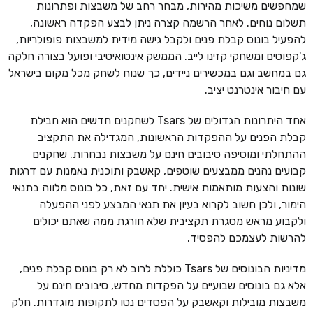
שמחפשים משיכות מהירות, מבחר רחב של משבצות ופתרונות
תשלום נוחים. לאחר הרשמה קצרה ניתן לבצע הפקדה ראשונה,
להפעיל בונוס קבלת פנים ולקבל גישה מידית למשבצות פופולריות,
ג'קפוטים ומשחקי קזינו לייב. הממשק אינטואיטיבי ופועל בצורה חלקה
גם במחשב וגם במכשירים ניידים, כך שנוח לשחק מכל מקום בישראל
עם חיבור אינטרנט יציב.
אחד היתרונות הגדולים של Tsars לשחקנים חדשים הוא חבילת
קבלת הפנים על ההפקדות הראשונות, המגדילה את התקציב
ההתחלתי ומוסיפה סיבובים חינם על משבצות נבחרות. שחקנים
קבועים נהנים ממבצעים שוטפים, קאשבק ותוכנית נאמנות עם דרגות
שונות והצעות מותאמות אישית. יחד עם זאת, כל בונוס מלווה בתנאי
הימור, ולכן חשוב לקרוא בעיון את תנאי המבצע לפני ההפעלה
ולקבוע מראש מסגרת תקציבית שלא חורגת ממה שאתם יכולים
להרשות לעצמכם להפסיד.
מדיניות הבונוסים של Tsars כוללת לרוב לא רק בונוס קבלת פנים,
אלא גם בונוסים שבועיים על הפקדות מחדש, סיבובים חינם על
משבצות מובילות וקאשבק על הפסדים נטו לתקופות מוגדרות. חלק