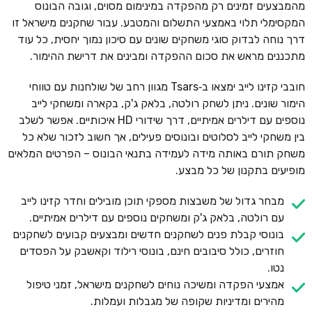
מהמבצעים זמינים רק מהפקדה במינימום מסוים, וגובה הבונוס
המקסימלי תלוי באמצעי התשלום והמטבע. עבור שחקנים מישראל זו
דרך נוחה לבדוק סוגי משחקים שונים עם סיכון נמוך יחסית, כל עוד
מתכננים מראש את סכום ההפקדה ומבינים את דרישת ההימור.
חובבי קזינו לייב ימצאו ב‑Tsars מגוון רחב של שולחנות עם טווחי
הימור שונים. ניתן לשחק רולטה, בלאק ג'ק, בקארה ומשחקי לייב
נוספים עם דילרים אמיתיים, דרך שידורי HD איכותיים. אפשר לשלב
בין משחקי לייב לסלוטים ובונוסים פעילים, אך חשוב לזכור שלא כל
משחק תורם באותה מידה לעמידה בתנאי הבונוס – הפרטים המלאים
מופיעים בתקנון של כל מבצע.
מבחר גדול של משבצות מספקי תוכן מובילים וחדר קזינו לייב
עם רולטה, בלאק ג'ק ומשחקים נוספים עם דילרים אמיתיים.
בונוסי קבלת פנים לשחקנים חדשים ומבצעים קבועים לשחקנים
חוזרים, כולל סיבובים חינם, בונוסי רילוד וקאשבק על הפסדים
נטו.
אמצעי הפקדה ומשיכה נוחים לשחקנים מישראל, זמני טיפול
מהירים ומדיניות שקופה של מגבלות ועמלות.