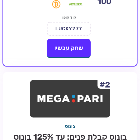
100
קזינו קריפטו
קוד קופון
קזינו PayPal
LUCKY777
טורנירי קזינו
הימורי ספורט
שחק עכשיו
אודות
צור קשר
בלוג וחדשות
#2
ביקורות
חדשות
טיפים
בונוס
מדריכים
בונוס קבלת פנים: עד 125% בונוס