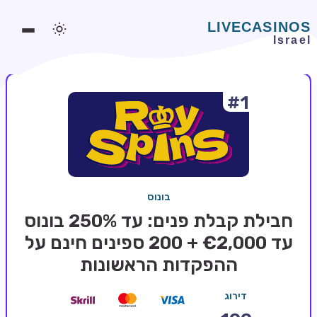
#1
משחקים אונליין
משחקים חינמיים
סלוטים אונליין
מדריכי קזינו
בונוס
מונדיאל 2026 הימורים
חבילת קבלת פנים: עד 250% בונוס
בלאקג'ק אונליין
עד €2,000 + 200 ספינים חינם על
ההפקדות הראשונות
בקרה אונליין
וידאו פוקר
דירוג
בונוסים בקזינו אונליין