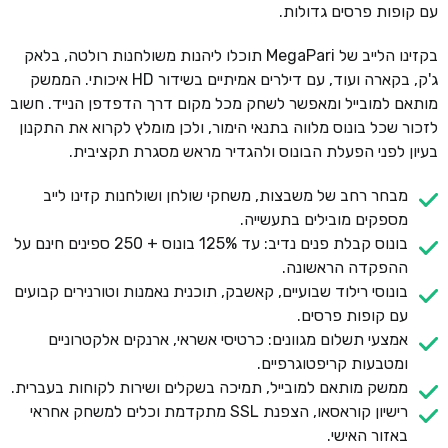
עם קופות פרסים גדולות.
בקזינו הלייב של MegaPari תוכלו ליהנות משולחנות רולטה, בלאק
ג'ק, בקארה ועוד, עם דילרים אמיתיים בשידור HD איכותי. הממשק
מותאם למובייל ומאפשר לשחק מכל מקום דרך הדפדפן הנייד. חשוב
לזכור שכל בונוס מלווה בתנאי הימור, ולכן מומלץ לקרוא את התקנון
בעיון לפני הפעלת הבונוס ולהגדיר מראש מסגרת תקציבית.
מבחר רחב של משבצות, משחקי שולחן ושולחנות קזינו לייב
מספקים מובילים בתעשייה.
בונוס קבלת פנים נדיב: עד 125% בונוס + 250 ספינים חינם על
ההפקדה הראשונה.
בונוסי רילוד שבועיים, קאשבק, תוכנית נאמנות וטורנירים קבועים
עם קופות פרסים.
אמצעי תשלום מגוונים: כרטיסי אשראי, ארנקים אלקטרוניים
ומטבעות קריפטוגרפיים.
ממשק מותאם למובייל, תמיכה בשקלים ושירות לקוחות בעברית.
רישיון קוראסאו, הצפנת SSL מתקדמת וכלים למשחק אחראי
באזור האישי.