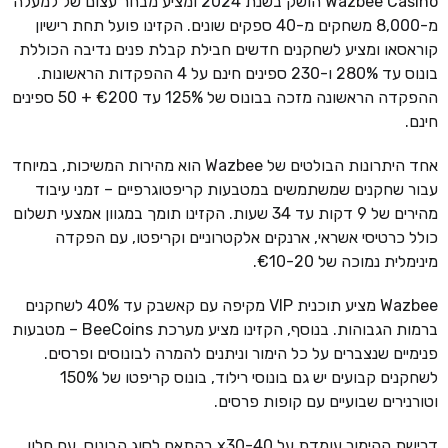
Wazbee Casino הושק בשנת 2024 ומציע מבחר עצום של למעלה
מ-8,000 משחקים מ-40 ספקים שונים. הקזינו פועל תחת רישיון
קוראסאו ומציע לשחקנים חדשים חבילת קבלת פנים נדיבה הכוללת
בונוס עד 280% ו-230 ספינים חינם על 4 ההפקדות הראשונות.
ההפקדה הראשונה מזכה בבונוס של 125% עד €200 + 50 ספינים
חינם.
אחד היתרונות הבולטים של Wazbee הוא מהירות המשיכות, במיוחד
עבור שחקנים שמשתמשים במטבעות קריפטוגרפיים – זמני עיבוד
מהירים של 9 דקות עד 34 שעות. הקזינו תומך במגוון אמצעי תשלום
כולל כרטיסי אשראי, ארנקים אלקטרוניים וקריפטו, עם הפקדה
מינימלית נמוכה של €10-20.
Wazbee מציע תוכנית VIP מקיפה עם קאשבק עד 40% לשחקנים
ברמות הגבוהות. בנוסף, הקזינו מציע מערכת BeeCoins – מטבעות
פנימיים שנצברים על כל הימור וניתנים להמרה לבונוסים ופרסים.
לשחקנים קבועים יש גם בונוסי רילוד, בונוס קריפטו של 150%
וטורנירים שבועיים עם קופות פרסים.
דרישת ההימור עומדת על x30-40 בהתאם לסוג הבונוס, עם חלון