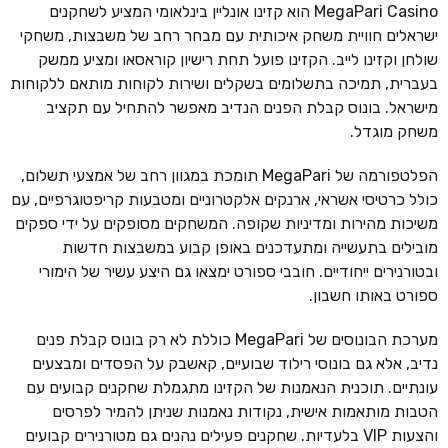
MegaPari Casino הוא קזינו אונליין בינלאומי המציע לשחקנים
ישראלים חוויית משחק איכותית עם מבחר רחב של משבצות, משחקי
שולחן וקזינו לייב. הקזינו פועל תחת רישיון קוראסאו ומציע ממשק
בעברית, תמיכה בתשלומים בשקלים ושירות לקוחות מותאם ללקוחות
מישראל. בונוס קבלת הפנים הנדיב מאפשר להתחיל עם תקציב
משחק מוגדל.
הפלטפורמה של MegaPari תומכת במגוון רחב של אמצעי תשלום,
כולל כרטיסי אשראי, ארנקים אלקטרוניים ומטבעות קריפטוגרפיים, עם
משיכות מהירות ומדיניות שקופה. המשחקים מסופקים על ידי ספקים
מובילים בתעשייה ומתעדכנים באופן קבוע במשבצות חדשות
ובטורנירים ייחודיים. חובבי ספורט ימצאו גם היצע עשיר של הימורי
ספורט באותו חשבון.
מערכת הבונוסים של MegaPari כוללת לא רק בונוס קבלת פנים
נדיב, אלא גם בונוסי רילוד שבועיים, קאשבק על הפסדים ומבצעים
עונתיים. תוכנית הנאמנות של הקזינו מתגמלת שחקנים קבועים עם
הטבות מותאמות אישית, נקודות נאמנות שניתן להמיר לפרסים
והצעות VIP בלעדיות. שחקנים פעילים נהנים גם מטורנירים קבועים