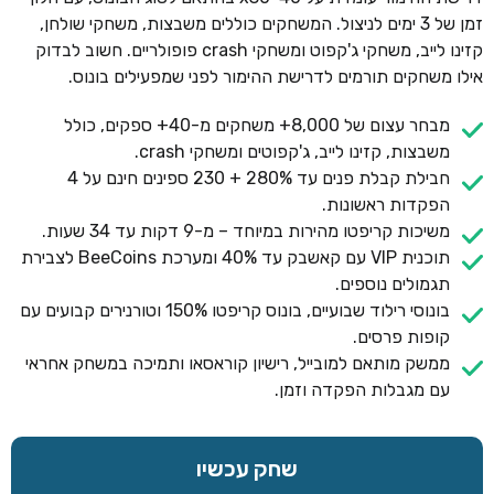
זמן של 3 ימים לניצול. המשחקים כוללים משבצות, משחקי שולחן,
קזינו לייב, משחקי ג'קפוט ומשחקי crash פופולריים. חשוב לבדוק
אילו משחקים תורמים לדרישת ההימור לפני שמפעילים בונוס.
מבחר עצום של 8,000+ משחקים מ-40+ ספקים, כולל
משבצות, קזינו לייב, ג'קפוטים ומשחקי crash.
חבילת קבלת פנים עד 280% + 230 ספינים חינם על 4
הפקדות ראשונות.
משיכות קריפטו מהירות במיוחד – מ-9 דקות עד 34 שעות.
תוכנית VIP עם קאשבק עד 40% ומערכת BeeCoins לצבירת
תגמולים נוספים.
בונוסי רילוד שבועיים, בונוס קריפטו 150% וטורנירים קבועים עם
קופות פרסים.
ממשק מותאם למובייל, רישיון קוראסאו ותמיכה במשחק אחראי
עם מגבלות הפקדה וזמן.
שחק עכשיו