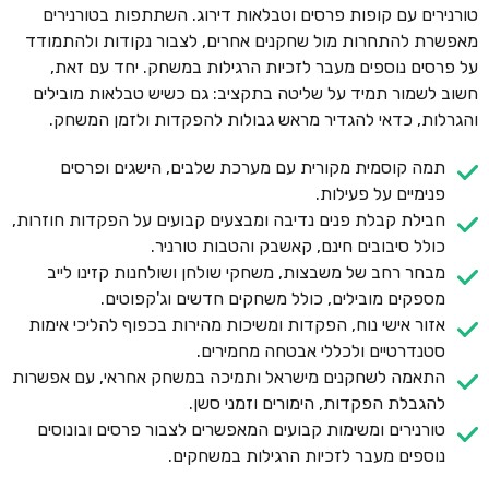
טורנירים עם קופות פרסים וטבלאות דירוג. השתתפות בטורנירים
מאפשרת להתחרות מול שחקנים אחרים, לצבור נקודות ולהתמודד
על פרסים נוספים מעבר לזכיות הרגילות במשחק. יחד עם זאת,
חשוב לשמור תמיד על שליטה בתקציב: גם כשיש טבלאות מובילים
והגרלות, כדאי להגדיר מראש גבולות להפקדות ולזמן המשחק.
תמה קוסמית מקורית עם מערכת שלבים, הישגים ופרסים
פנימיים על פעילות.
חבילת קבלת פנים נדיבה ומבצעים קבועים על הפקדות חוזרות,
כולל סיבובים חינם, קאשבק והטבות טורניר.
מבחר רחב של משבצות, משחקי שולחן ושולחנות קזינו לייב
מספקים מובילים, כולל משחקים חדשים וג'קפוטים.
אזור אישי נוח, הפקדות ומשיכות מהירות בכפוף להליכי אימות
סטנדרטיים ולכללי אבטחה מחמירים.
התאמה לשחקנים מישראל ותמיכה במשחק אחראי, עם אפשרות
להגבלת הפקדות, הימורים וזמני סשן.
טורנירים ומשימות קבועים המאפשרים לצבור פרסים ובונוסים
נוספים מעבר לזכיות הרגילות במשחקים.