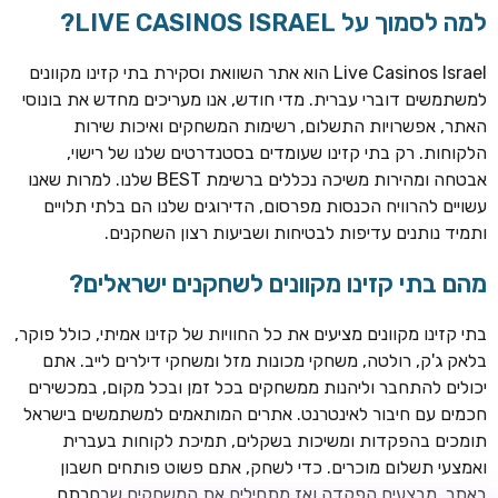
למה לסמוך על LIVE CASINOS ISRAEL?
Live Casinos Israel הוא אתר השוואת וסקירת בתי קזינו מקוונים
למשתמשים דוברי עברית. מדי חודש, אנו מעריכים מחדש את בונוסי
האתר, אפשרויות התשלום, רשימות המשחקים ואיכות שירות
הלקוחות. רק בתי קזינו שעומדים בסטנדרטים שלנו של רישוי,
אבטחה ומהירות משיכה נכללים ברשימת BEST שלנו. למרות שאנו
עשויים להרוויח הכנסות מפרסום, הדירוגים שלנו הם בלתי תלויים
ותמיד נותנים עדיפות לבטיחות ושביעות רצון השחקנים.
מהם בתי קזינו מקוונים לשחקנים ישראלים?
ROYSPINS
חבילת קבלת פנים: עד 250% בונוס עד €2,000 + 200 ספינים
חינם על ההפקדות הראשונות
בתי קזינו מקוונים מציעים את כל החוויות של קזינו אמיתי, כולל פוקר,
בלאק ג'ק, רולטה, משחקי מכונות מזל ומשחקי דילרים לייב. אתם
MEGAPARI
יכולים להתחבר וליהנות ממשחקים בכל זמן ובכל מקום, במכשירים
בונוס קבלת פנים: עד 125% בונוס עד €450 + 250 ספינים חינם
חכמים עם חיבור לאינטרנט. אתרים המותאמים למשתמשים בישראל
תומכים בהפקדות ומשיכות בשקלים, תמיכת לקוחות בעברית
WAZBEE
ואמצעי תשלום מוכרים. כדי לשחק, אתם פשוט פותחים חשבון
חבילת קבלת פנים: עד 280% בונוס עד €2,200 + 230 ספינים
באתר, מבצעים הפקדה ואז מתחילים את המשחקים שבחרתם.