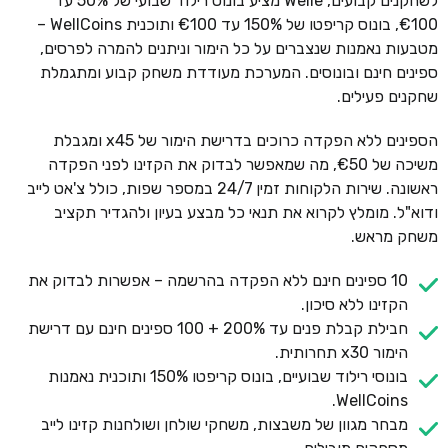
לשחקנים קבועים, Welle מציע בונוס רילוד שבועי של 50% עד
€100, בונוס קריפטו של 150% עד €100 ותוכנית WellCoins –
מטבעות נאמנות שנצברים על כל הימור וניתנים להמרה לפרסים,
ספינים חינם ובונוסים. המערכת מעודדת משחק קבוע ומתגמלת
שחקנים פעילים.
הספינים ללא הפקדה כרוכים בדרישת הימור של x45 ומגבלת
משיכה של €50, מה שמאפשר לבדוק את הקזינו לפני הפקדה
ראשונה. שירות הלקוחות זמין 24/7 במספר שפות, כולל צ'אט לייב
ודוא"ל. מומלץ לקרוא את תנאי כל מבצע בעיון ולהגדיר תקציב
משחק מראש.
10 ספינים חינם ללא הפקדה בהרשמה – אפשרות לבדוק את
הקזינו ללא סיכון.
חבילת קבלת פנים עד 200% + 100 ספינים חינם עם דרישת
הימור x30 תחרותית.
בונוסי רילוד שבועיים, בונוס קריפטו 150% ותוכנית נאמנות
WellCoins.
מבחר מגוון של משבצות, משחקי שולחן ושולחנות קזינו לייב