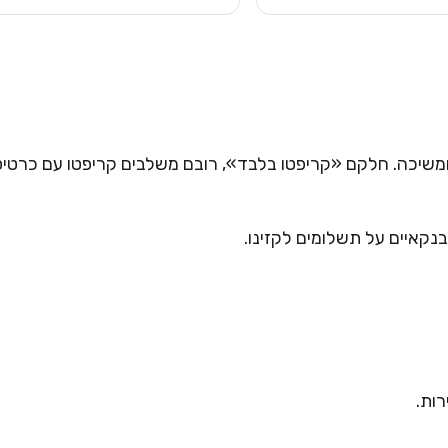
ומשיכה. חלקם «קריפטו בלבד», רובם משלבים קריפטו עם כרטיס
נקאיים על תשלומים לקזינו.