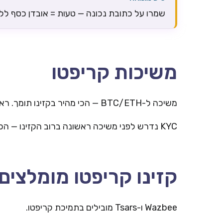
שמרו על כתובת נכונה — טעות = אובדן כסף לל
משיכות קריפטו
משיכה ל-BTC/ETH — הכי מהיר בקזינו תומך. ראו
KYC נדרש לפני משיכה ראשונה ברוב הקזינו — הכינו תעודה מזהה.
קזינו קריפטו מומלצים
Wazbee ו-Tsars מובילים בתמיכת קריפטו.