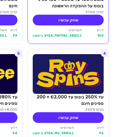
בונוס על ההפקדה הראשונה
חינם
קזינו מומלץ
קזינו מומלץ
שחק עכשיו
דירוג
תשלומים
דירוג
תשלו
100
VISA, PAYPAL, SKRILL, ביטקוין
99
KRILL
5
4
עד 250% בונוס עד €2,000 + 200
ספינים חינם
ספינים חי
בונוס 250%
8,000+ משחקים
שחק עכשיו
דירוג
תשלומים
דירוג
96
VISA, MC, SKRILL, ביטקוין
94