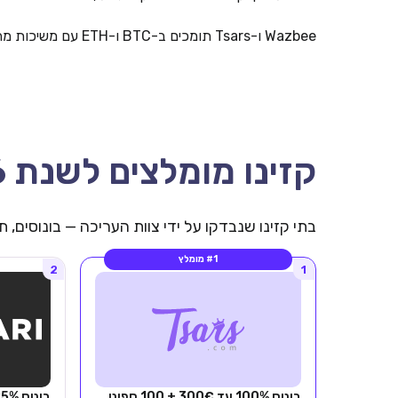
Wazbee ו-Tsars תומכים ב-BTC ו-ETH עם משיכות מהירות.
קזינו מומלצים לשנת 2026
בתי קזינו שנבדקו על ידי צוות העריכה — בונוסים,
#1 מומלץ
2
1
בונוס 100% עד 300€ + 100 ספיני