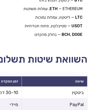
BTC
— ביטקוין, הנפוץ ביותר
— ETHEREUM, עמלות משתנות
ETH
LTC
— לייטקוין, עמלות נמוכות
USDT
— סטייבלקוין, פחות תנודתיות
BCH, DOGE
— בחלק מהקזינו
השוואת שיטות תשלום
שיטה
זמן הפקדה
ביטקוין
10–30 דקות
PayPal
מיידי