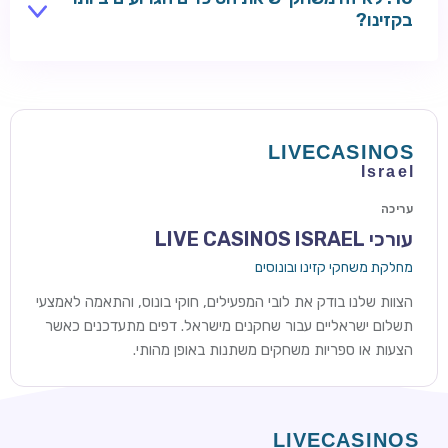
מסננות את היסודות האלה.
בקזינו?
מרדף אחר ג'ק-פוט ענק במכונת מזל או הימור סיכוי ארוך
טווח עדיין נושא סיכויים אמיתיים תלולים גם כאשר RTP
הבסיסי נראה ידידותי. השוו טבלאות תשלומים שפורסמו:
פרסים עליונים עסיסיים יותר בדרך כלל אומרים סיכויים
קלושים יותר להנחית אותם בפועל.
עריכה
עורכי LIVE CASINOS ISRAEL
מחלקת משחקי קזינו ובונוסים
הצוות שלנו בודק את לובי המפעילים, חוקי בונוס, והתאמה לאמצעי
תשלום ישראליים עבור שחקנים מישראל. דפים מתעדכנים כאשר
הצעות או ספריות משחקים משתנות באופן מהותי.
ROYSPINS
חבילת קבלת פנים: עד 250% בונוס עד €2,000 + 200 ספינים
חינם על ההפקדות הראשונות