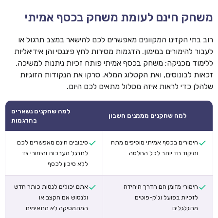
משחק חינם לעומת משחק בכסף אמיתי
רוב בתי הקזינו המקוונים מאפשרים לכם להישאר במצב תרגול או
לעבור להימורים במימון. הדגמות מסירות לחץ פיננסי והן אידיאליות
ללימוד מכניקה; משחק בכסף אמיתי פותח זכיות ניתנות למשיכה,
זכאות לבונוסים, ואת הקטלוג המלא. סרקו את הנקודות הזוגיות
שלהלן כדי לראות איזה מסלול מתאים לכם היום.
למה שחקנים נשארים
למה שחקנים מממנים חשבון
בהדגמות
הימורים בכסף אמיתי מוסיפים מתח
סיבובים חינם מאפשרים לכם
ומיקוד חד יותר לכל החלטה
לתרגל מערכות והימורי צד
ללא סיכון לכסף
הימורי מזומן הם הדרך היחידה
אתם יכולים לנסות כותר חדש
לזכיות בפועל וג'ק-פוטים
ולנטוש אם הקצב או
מתגלגלים
המתמטיקה לא מתאימים