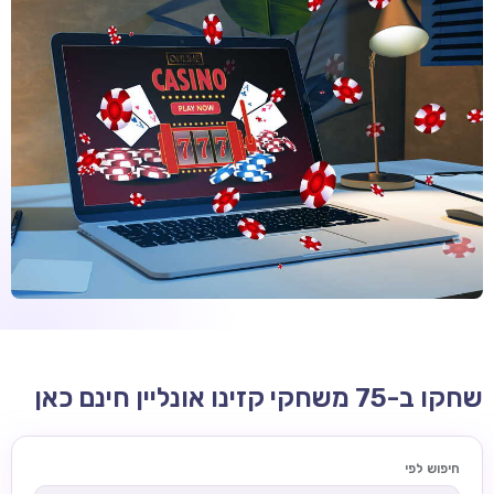
קזינו קריפטו
קזינו PayPal
טורנירי קזינו
הימורי ספורט
אודות
צור קשר
בלוג וחדשות
ביקורות
חדשות
שחקו ב-75 משחקי קזינו אונליין חינם כאן
טיפים
מדריכים
חיפוש לפי