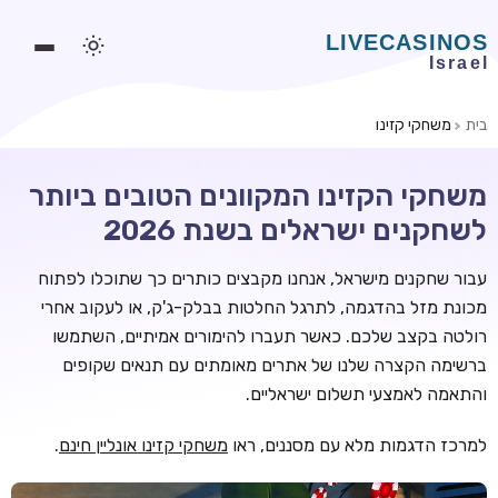
בית
משחקי קזינו
משחקים אונליין
משחקי הקזינו המקוונים הטובים ביותר
משחקים חינמיים
לשחקנים ישראלים בשנת 2026
סלוטים אונליין
עבור שחקנים מישראל, אנחנו מקבצים כותרים כך שתוכלו לפתוח
מדריכי קזינו
מכונת מזל בהדגמה, לתרגל החלטות בבלק-ג'ק, או לעקוב אחרי
מונדיאל 2026 הימורים
רולטה בקצב שלכם. כאשר תעברו להימורים אמיתיים, השתמשו
ברשימה הקצרה שלנו של אתרים מאומתים עם תנאים שקופים
בלאקג'ק אונליין
והתאמה לאמצעי תשלום ישראליים.
בקרה אונליין
למרכז הדגמות מלא עם מסננים, ראו
משחקי קזינו אונליין חינם
.
וידאו פוקר
בונוסים בקזינו אונליין