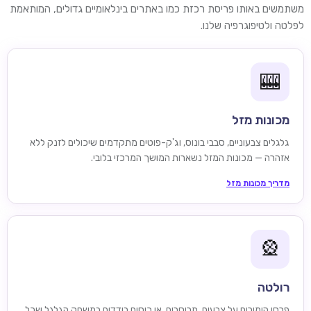
משתמשים באותו פריסת רכזת כמו באתרים בינלאומיים גדולים, המותאמת
לפלטה ולטיפוגרפיה שלנו.
🎰
מכונות מזל
גלגלים צבעוניים, סבבי בונוס, וג'ק-פוטים מתקדמים שיכולים לזנק ללא
אזהרה — מכונות המזל נשארות המושך המרכזי בלובי.
מדריך מכונות מזל
🎡
רולטה
פרסו הימורים על צבעים, תריסרים, או כיסים בודדים במשחק הגלגל שכל