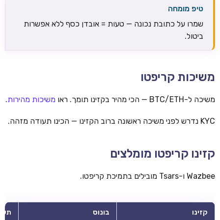
טיפ מומחה
שמרו על כתובת נכונה — טעות = אובדן כסף ללא אפשרות
ביטול.
משיכות קריפטו
משיכה ל-BTC/ETH — הכי מהיר בקזינו תומך. ראו
משיכות מהירות
.
KYC נדרש לפני משיכה ראשונה ברוב הקזינו — הכינו תעודה מזהה.
קזינו קריפטו מומלצים
Wazbee ו-Tsars מובילים בתמיכת קריפטו.
קזינו
בונוס
תשל