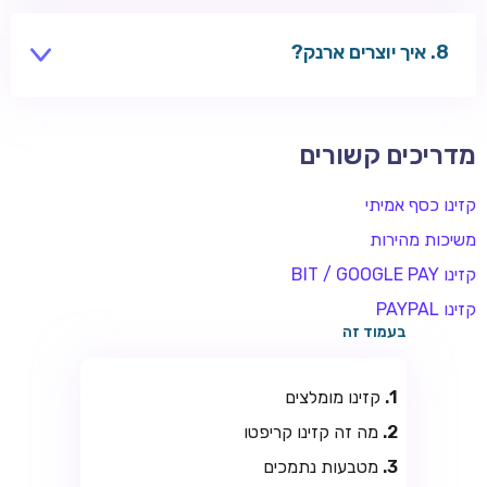
שחקנים משתמשים בקזינו בינלאומיים — בדקו חוקים
מקומיים.
איך יוצרים ארנק?
אפליקציות כמו Exodus, או בורסה כמו Binance.
מדריכים קשורים
קזינו כסף אמיתי
משיכות מהירות
קזינו BIT / GOOGLE PAY
קזינו PAYPAL
בעמוד זה
קזינו מומלצים
מה זה קזינו קריפטו
מטבעות נתמכים