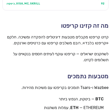
92
VISA, MC, SKRILL, ביטקוין
מה זה קזינו קריפטו
קזינו קריפטו מקבלים מטבעות דיגיטליים להפקדה ומשיכה. חלקם
«קריפטו בלבד», רובם משלבים קריפטו עם כרטיסים וארנקים.
לשחקנים ישראלים — קריפטו עוקף לעיתים חסמים בנקאיים על
תשלומים לקזינו.
מטבעות נתמכים
Wazbee ו-Tsars תומכים בקריפטו עם משיכות מהירות.
BTC
— ביטקוין, הנפוץ ביותר
— ETHEREUM, עמלות משתנות
ETH