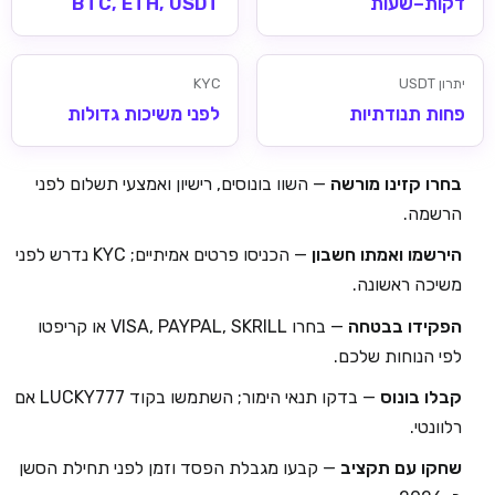
דקות–שעות
BTC, ETH, USDT
יתרון USDT
KYC
פחות תנודתיות
לפני משיכות גדולות
בחרו קזינו מורשה
— השוו בונוסים, רישיון ואמצעי תשלום לפני
הרשמה.
הירשמו ואמתו חשבון
— הכניסו פרטים אמיתיים; KYC נדרש לפני
משיכה ראשונה.
הפקידו בבטחה
— בחרו VISA, PAYPAL, SKRILL או קריפטו
לפי הנוחות שלכם.
קבלו בונוס
— בדקו תנאי הימור; השתמשו בקוד LUCKY777 אם
רלוונטי.
שחקו עם תקציב
— קבעו מגבלת הפסד וזמן לפני תחילת הסשן