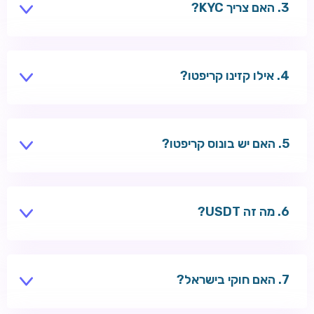
האם צריך KYC?
חלק מהקזינו — כן, לפני משיכות גדולות.
אילו קזינו קריפטו?
Wazbee, Tsars — תמיכה ב-BTC ו-ETH.
האם יש בונוס קריפטו?
לעיתים בונוס נוסף על הפקדת קריפטו.
מה זה USDT?
סטייבלקוין צמוד לדולר — פחות תנודתיות.
האם חוקי בישראל?