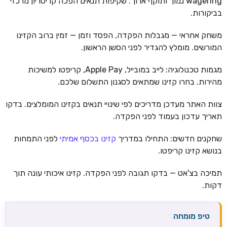
wagering נמוך ותוקף ארוך. שקיפות תנאים הפכה קריטריון מרכזי
בביקורות.
משחק אחראי — מגבלות הפקדה, הפסד וזמן — זמין ברוב הקזינו
המורשים. מומלץ להגדיר לפני הסשן הראשון.
מגמות טכנולוגיה: לייב במובייל, Apple Pay, קריפטו למשיכות
מהירות. בחרו קזינו שמתאים לסגנון התשלום שלכם.
צוות האתר מעדכן מדריכים לפי שינויי תנאים בקזינו המומלצים. בדקו
תאריך עדכון בעמוד לפני הפקדה.
שחקנים חדשים: התחילו במדריך
קזינו בכסף אמיתי
לפני התמחות
בנושא קזינו קריפטו.
תמיכה בצ'אט — בדקו תגובה לפני הפקדה. קזינו איכותי עונה תוך
דקות.
טיפ מומחה