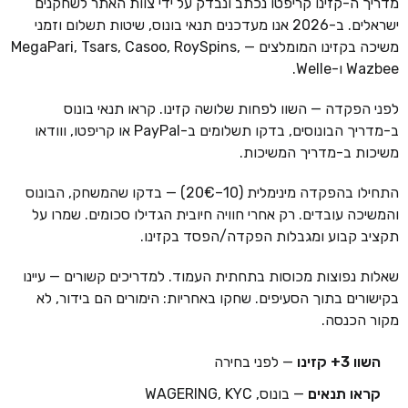
מדריך ה-קזינו קריפטו נכתב ונבדק על ידי צוות האתר לשחקנים
ישראלים. ב-2026 אנו מעדכנים תנאי בונוס, שיטות תשלום וזמני
משיכה בקזינו המומלצים — MegaPari, Tsars, Casoo, RoySpins,
Wazbee ו-Welle.
לפני הפקדה — השוו לפחות שלושה קזינו. קראו תנאי בונוס
ב-מדריך הבונוסים, בדקו תשלומים ב-PayPal או קריפטו, ווודאו
משיכות ב-מדריך המשיכות.
התחילו בהפקדה מינימלית (10–20€) — בדקו שהמשחק, הבונוס
והמשיכה עובדים. רק אחרי חוויה חיובית הגדילו סכומים. שמרו על
תקציב קבוע ומגבלות הפקדה/הפסד בקזינו.
שאלות נפוצות מכוסות בתחתית העמוד. למדריכים קשורים — עיינו
בקישורים בתוך הסעיפים. שחקו באחריות: הימורים הם בידור, לא
מקור הכנסה.
השוו 3+ קזינו
— לפני בחירה
קראו תנאים
— בונוס, WAGERING, KYC