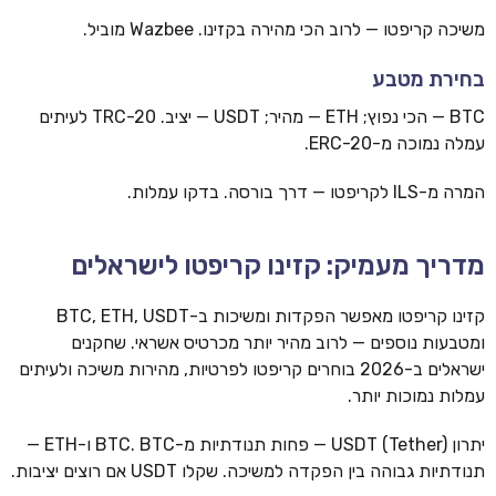
משיכה קריפטו — לרוב הכי מהירה בקזינו. Wazbee מוביל.
בחירת מטבע
BTC — הכי נפוץ; ETH — מהיר; USDT — יציב. TRC-20 לעיתים
עמלה נמוכה מ-ERC-20.
המרה מ-ILS לקריפטו — דרך בורסה. בדקו עמלות.
מדריך מעמיק: קזינו קריפטו לישראלים
קזינו קריפטו מאפשר הפקדות ומשיכות ב-BTC, ETH, USDT
ומטבעות נוספים — לרוב מהיר יותר מכרטיס אשראי. שחקנים
ישראלים ב-2026 בוחרים קריפטו לפרטיות, מהירות משיכה ולעיתים
עמלות נמוכות יותר.
יתרון USDT (Tether) — פחות תנודתיות מ-BTC. BTC ו-ETH —
תנודתיות גבוהה בין הפקדה למשיכה. שקלו USDT אם רוצים יציבות.