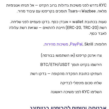
KYC נדרש לפני משיכות גדולות ברוב הקזינו — אל תניחו אנונימיות
מלאה. Wazbee ו-Tsars תומכים בקריפטו עם עיבוד מהיר.
טעות בכתובת wallet = אובדן כסף. בדקו פעמיים לפני שליחה.
רשת (ERC-20, TRC-20) חייבת להתאים — שגיאת רשת עלולה
לאבד כסף.
חלופות:
, Skrill,
PayPal
משיכות מהירות
.
צרו ארנק קריפטו (או השתמשו בבורסה)
הירשמו בקזינו תומך BTC/ETH/USDT
העתיקו כתובת הפקדה מהקופה — בדקו רשת
שלחו סכום מינימלי לבדיקה
השלימו KYC לפני משיכה ראשונה
אבטחה וטיפים לקריפטו בגיימינג