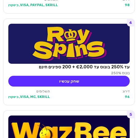
98
VISA, PAYPAL, SKRILL, ביטקוין
4
עד 250% בונוס עד €2,000 + 200 ספינים חינם
בונוס 250%
שחק עכשיו
דירוג
תשלומים
96
VISA, MC, SKRILL, ביטקוין
5