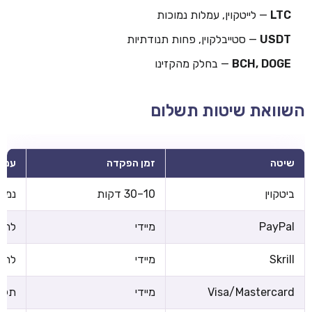
LTC
— לייטקוין, עמלות נמוכות
USDT
— סטייבלקוין, פחות תנודתיות
BCH, DOGE
— בחלק מהקזינו
השוואת שיטות תשלום
שיטה
זמן הפקדה
עמל
ביטקוין
10–30 דקות
נמוכ
PayPal
מיידי
לרוב
Skrill
מיידי
לרוב
Visa/Mastercard
מיידי
תלוי