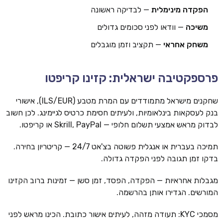
הפקדה מינימלית
— לבדיקה ראשונה
משיכה
— וודאו לפני סכומים גדולים
משחק אחראי
— תקציב וזמן מוגבלים
פרספקטיבה ישראלית: קזינו קריפטו
שחקנים מישראל מתמודדים עם המרת מטבע (ILS/EUR), אישורי
בנק לעסקאות בינלאומיות, ולעיתים חסימת כרטיס לגיימינג. לכן חשוב
לבדוק מראש אמצעי תשלום חלופי — Skrill, PayPal או קריפטו.
תמיכה בעברית או אנגלית פשוטה בצ'אט 24/7 — קריטריון בחירה.
בדקו זמן תגובה לפני הפקדה גדולה.
מגבלות אחראיות — הפקדה, הפסד, זמן סשן — זמינות ברוב הקזינו
המורשים. הגדירו אותן בהרשמה.
מסמכי KYC: תעודה מזהה, לעיתים אישור כתובת. הכינו מראש לפני