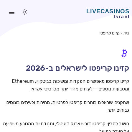
בית
קזינו קריפטו
משחקים אונליין
משחקים חינמיים
סלוטים אונליין
קזינו קריפטו לישראלים ב-2026
מדריכי קזינו
קזינו קריפטו מאפשרים הפקדות ומשיכות בביטקוין, Ethereum
מונדיאל 2026 הימורים
ומטבעות נוספים — לעיתים מהיר יותר מכרטיסי אשראי.
בלאקג'ק אונליין
שחקנים ישראלים בוחרים קריפטו לפרטיות, מהירות ולעיתים בונוסים
גבוהים יותר.
בקרה אונליין
וידאו פוקר
חשוב להבין: קריפטו דורש ארנק דיגיטלי, ותנודתיות המטבע משפיעה
על הערך בפועל.
בונוסים בקזינו אונליין