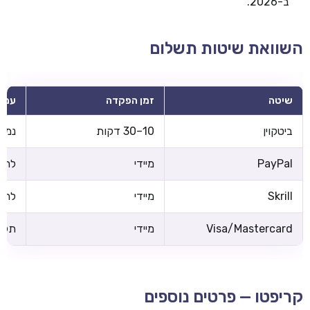
ב-2026.
השוואת שיטות תשלום
שיטה
זמן הפקדה
עמל
ביטקוין
10–30 דקות
נמוכ
PayPal
מיידי
לרוב
Skrill
מיידי
לרוב
Visa/Mastercard
מיידי
תלוי
קריפטו — פרטים נוספים