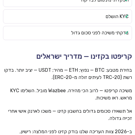
KYC הושלם
בדקתי משיכה לפני סכום גדול
קריפטו בקזינו — מדריך ישראלים
בחירת מטבע: BTC — נפוץ; ETH — מהיר; USDT — יציב יותר. בדקו
רשת (TRC-20 לעיתים זולה מ-ERC-20).
משיכה קריפטו — לרוב הכי מהירה. Wazbee מוביל. השלימו KYC
מראש. ראו משיכות.
אל תשאירו סכומים גדולים בחשבון קזינו — משכו לארנק אישי אחרי
זכייה גדולה.
ב-2026 צוות העריכה שלנו בודק קזינו לפני המלצה: רישיון,