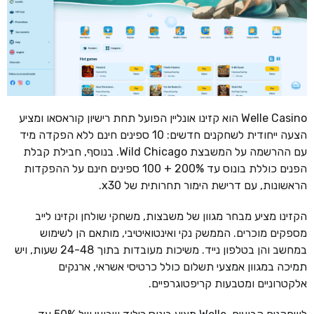
Welle Casino הוא קזינו אונליין הפועל תחת רישיון קוראסאו ומציע
הצעה ייחודית לשחקנים חדשים: 10 ספינים חינם ללא הפקדה מיד
עם ההרשמה על המשבצת Wild Chicago. בנוסף, חבילת קבלת
הפנים כוללת בונוס עד 200% + 100 ספינים חינם על ההפקדות
הראשונות, עם דרישת הימור תחרותית של x30.
הקזינו מציע מבחר מגוון של משבצות, משחקי שולחן וקזינו לייב
מספקים מוכרים. הממשק נקי ואינטואיטיבי, מותאם הן לשימוש
במחשב והן בטלפון נייד. משיכות מעובדות בתוך 24-48 שעות, ויש
תמיכה במגוון אמצעי תשלום כולל כרטיסי אשראי, ארנקים
אלקטרוניים ומטבעות קריפטוגרפיים.