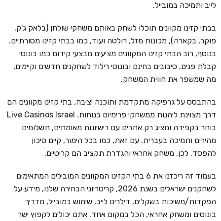
לייב ותמיכה במובייל.
בבתי קזינו מקוונים תוכלו לשחק באותם משחקי שולחן (בלאק ג'ק,
פוקר, בקארה), מכונות מזל, רולטה ועוד, כמו בבתי קזינו מסורתיים.
בנוסף, רוב הבתי קזינו המקוונים מציעים מבצעי קידום כמו בונוסי
קבלת פנים, סיבובים בחינם ובונוסי רילוד לשחקנים חדשים וקיימים,
מה שמשפר את חווית המשחק.
בהתבסס על גרפיקה מתקדמת ותוכנה יציבה, בתי קזינו מקוונים הם
דרך מצוינת ליהנות ממשחקי פרימיום בנוחות. Live Casinos Israel
בוחר בקפידה ומציג רק אתרים עם רישיונות מאומתים, תשלומים
מהירים ותמיכה בעברית. עם זאת, כמו בכל הימור, קיים סיכון
להפסד. לכן, משחק אחראי והגדרת תקציב הם קריטיים.
בעמוד זה ריכזנו את 6 בתי הקזינו המקוונים המובילים המתאימים
לשחקנים ישראלים בשנת 2026, קריטריוני הבחירה שלנו, מידע על
הפקדות/משיכות בשקלים, דילרים לייב, שימוש במובייל, מדריך
בונוסים ומשחק אחראי, הכל במקום אחד. אתם יכולים לקפוץ ישר