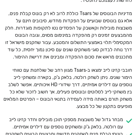
להרשות לעצמכם להפסיד.
מדיניות הבונוסים של Tsars כוללת לרוב לא רק בונוס קבלת פנים,
אלא גם בונוסים שבועיים על הפקדות מחדש, סיבובים חינם על
משבצות מובילות וקאשבק על הפסדים נטו לתקופות מוגדרות. חלק
מהמבצעים זמינים רק מהפקדה במינימום מסוים, וגובה הבונוס
המקסימלי תלוי באמצעי התשלום והמטבע. עבור שחקנים מישראל זו
דרך נוחה לבדוק סוגי משחקים שונים עם סיכון נמוך יחסית, כל עוד
מתכננים מראש את סכום ההפקדה ומבינים את דרישת ההימור.
חובבי קזינו לייב ימצאו ב‑Tsars מגוון רחב של שולחנות עם טווחי
הימור שונים. ניתן לשחק רולטה, בלאק ג'ק, בקארה ומשחקי לייב
נוספים עם דילרים אמיתיים, דרך שידורי HD איכותיים. אפשר לשלב
בין משחקי לייב לסלוטים ובונוסים פעילים, אך חשוב לזכור שלא כל
משחק תורם באותה מידה לעמידה בתנאי הבונוס – הפרטים המלאים
מופיעים בתקנון של כל מבצע.
מבחר גדול של משבצות מספקי תוכן מובילים וחדר קזינו לייב
עם רולטה, בלאק ג'ק ומשחקים נוספים עם דילרים אמיתיים.
בונוסי קבלת פנים לשחקנים חדשים ומבצעים קבועים לשחקנים