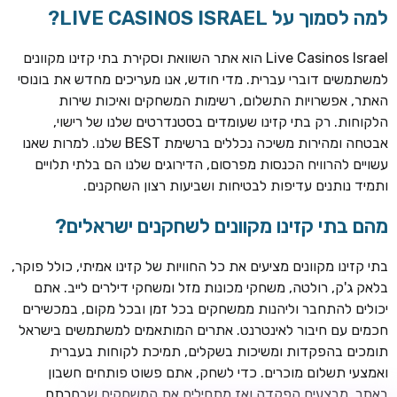
למה לסמוך על LIVE CASINOS ISRAEL?
Live Casinos Israel הוא אתר השוואת וסקירת בתי קזינו מקוונים
למשתמשים דוברי עברית. מדי חודש, אנו מעריכים מחדש את בונוסי
האתר, אפשרויות התשלום, רשימות המשחקים ואיכות שירות
הלקוחות. רק בתי קזינו שעומדים בסטנדרטים שלנו של רישוי,
אבטחה ומהירות משיכה נכללים ברשימת BEST שלנו. למרות שאנו
עשויים להרוויח הכנסות מפרסום, הדירוגים שלנו הם בלתי תלויים
ותמיד נותנים עדיפות לבטיחות ושביעות רצון השחקנים.
TSARS
חבילת קבלת פנים: בונוס 100% עד 300€ + 100 ספיני בונוס על
מהם בתי קזינו מקוונים לשחקנים ישראלים?
ההפקדה הראשונה
בתי קזינו מקוונים מציעים את כל החוויות של קזינו אמיתי, כולל פוקר,
CASOO
בלאק ג'ק, רולטה, משחקי מכונות מזל ומשחקי דילרים לייב. אתם
בונוס מתגלגל עד 2,000 ₪ + 200 ספינים חינם לשחקנים
יכולים להתחבר וליהנות ממשחקים בכל זמן ובכל מקום, במכשירים
חדשים
חכמים עם חיבור לאינטרנט. אתרים המותאמים למשתמשים בישראל
ROYSPINS
תומכים בהפקדות ומשיכות בשקלים, תמיכת לקוחות בעברית
חבילת קבלת פנים: עד 250% בונוס עד €2,000 + 200 ספינים
ואמצעי תשלום מוכרים. כדי לשחק, אתם פשוט פותחים חשבון
חינם על ההפקדות הראשונות
באתר, מבצעים הפקדה ואז מתחילים את המשחקים שבחרתם.