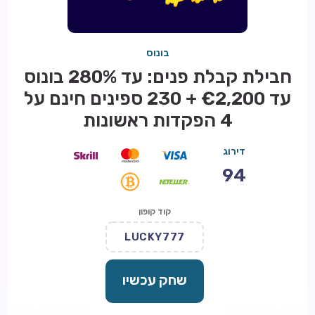
בונוס
חבילת קבלת פנים: עד 280% בונוס
עד €2,200 + 230 ספינים חינם על
4 הפקדות ראשונות
דירוג
94
קוד קופון
LUCKY777
שחק עכשיו