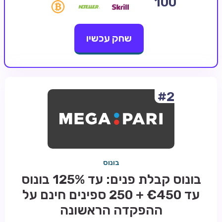
100
קזינו קריפטו
שחק עכשיו
קזינו PayPal
טורנירי קזינו
הימורי ספורט
אודות
#2
צור קשר
בלוג וחדשות
ביקורות
בונוס
חדשות
בונוס קבלת פנים: עד 125% בונוס
טיפים
עד €450 + 250 ספינים חינם על
מדריכים
ההפקדה הראשונה