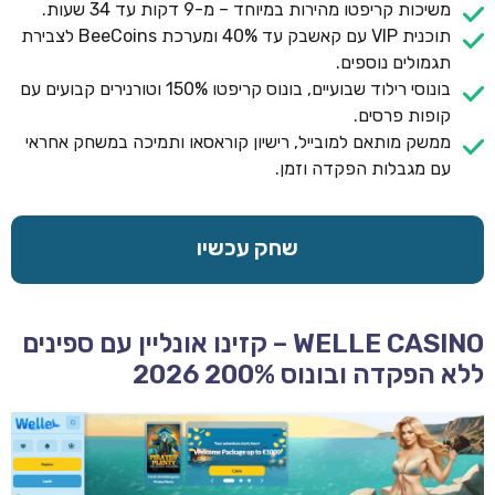
משיכות קריפטו מהירות במיוחד – מ-9 דקות עד 34 שעות.
תוכנית VIP עם קאשבק עד 40% ומערכת BeeCoins לצבירת
תגמולים נוספים.
בונוסי רילוד שבועיים, בונוס קריפטו 150% וטורנירים קבועים עם
קופות פרסים.
ממשק מותאם למובייל, רישיון קוראסאו ותמיכה במשחק אחראי
עם מגבלות הפקדה וזמן.
שחק עכשיו
WELLE CASINO – קזינו אונליין עם ספינים
ללא הפקדה ובונוס 200% 2026