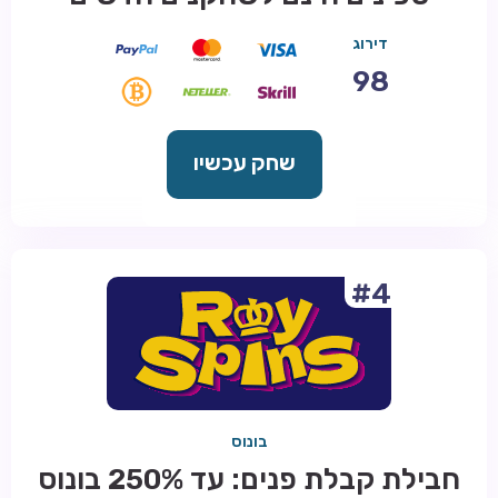
דירוג
98
שחק עכשיו
#4
בונוס
חבילת קבלת פנים: עד 250% בונוס