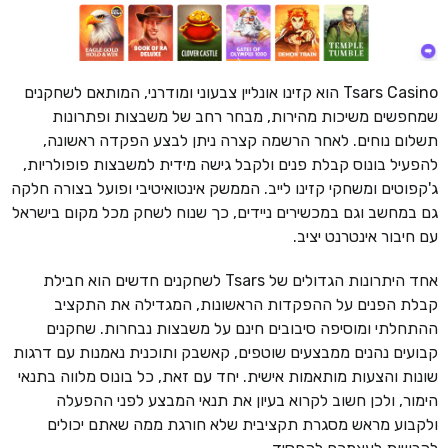
Tsars Casino הוא קזינו אונליין צבעוני ומודרני, המותאם לשחקנים
שמחפשים משיכות מהירות, מבחר רחב של משבצות ופתרונות
תשלום נוחים. לאחר הרשמה קצרה ניתן לבצע הפקדה ראשונה,
להפעיל בונוס קבלת פנים ולקבל גישה מידית למשבצות פופולריות,
ג'קפוטים ומשחקי קזינו לייב. הממשק אינטואיטיבי ופועל בצורה חלקה
גם במחשב וגם במכשירים ניידים, כך שנוח לשחק מכל מקום בישראל
עם חיבור אינטרנט יציב.
אחד היתרונות הגדולים של Tsars לשחקנים חדשים הוא חבילת
קבלת הפנים על ההפקדות הראשונות, המגדילה את התקציב
ההתחלתי ומוסיפה סיבובים חינם על משבצות נבחרות. שחקנים
קבועים נהנים ממבצעים שוטפים, קאשבק ותוכנית נאמנות עם דרגות
שונות והצעות מותאמות אישית. יחד עם זאת, כל בונוס מלווה בתנאי
הימור, ולכן חשוב לקרוא בעיון את תנאי המבצע לפני ההפעלה
ולקבוע מראש מסגרת תקציבית שלא חורגת ממה שאתם יכולים