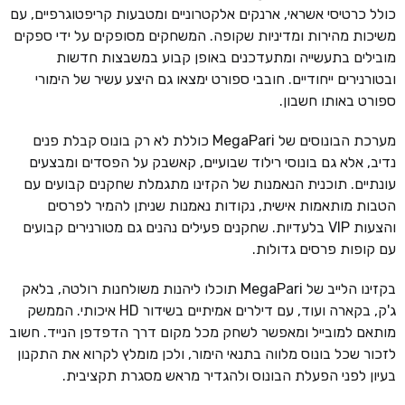
כולל כרטיסי אשראי, ארנקים אלקטרוניים ומטבעות קריפטוגרפיים, עם
משיכות מהירות ומדיניות שקופה. המשחקים מסופקים על ידי ספקים
מובילים בתעשייה ומתעדכנים באופן קבוע במשבצות חדשות
ובטורנירים ייחודיים. חובבי ספורט ימצאו גם היצע עשיר של הימורי
ספורט באותו חשבון.
מערכת הבונוסים של MegaPari כוללת לא רק בונוס קבלת פנים
נדיב, אלא גם בונוסי רילוד שבועיים, קאשבק על הפסדים ומבצעים
עונתיים. תוכנית הנאמנות של הקזינו מתגמלת שחקנים קבועים עם
הטבות מותאמות אישית, נקודות נאמנות שניתן להמיר לפרסים
והצעות VIP בלעדיות. שחקנים פעילים נהנים גם מטורנירים קבועים
עם קופות פרסים גדולות.
בקזינו הלייב של MegaPari תוכלו ליהנות משולחנות רולטה, בלאק
ג'ק, בקארה ועוד, עם דילרים אמיתיים בשידור HD איכותי. הממשק
מותאם למובייל ומאפשר לשחק מכל מקום דרך הדפדפן הנייד. חשוב
לזכור שכל בונוס מלווה בתנאי הימור, ולכן מומלץ לקרוא את התקנון
בעיון לפני הפעלת הבונוס ולהגדיר מראש מסגרת תקציבית.