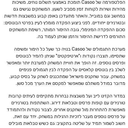
הפלטפורמה של Casoo תומכת באמצעי תשלום נוחים, משיכות
מהירות ושירות לקוחות זמין מסביב לשעון. המשחקים נגישים גם
במחשב וגם במובייל, והאתר מתעדכן באופן קבוע במשבצות חדשות
ובטורנירים ייחודיים. לפני ביצוע הפקדה מומלץ לעיין בפרטי הבונוסים:
סכום ההפקדה המינימלי, גובה ההימור המותר, רשימת המשחקים
התורמים לדרישת ההימור והזמן שניתן לעמוד בה.
מערכת התגמולים של Casoo בנויה כך שעל כל הימור ומשימה
שתסיימו, תצברו נקודות ו"ארטיפקטים" שניתן להמיר לבונוסים
ופרסים נוספים. זה הופך את חוויית המשחק למערבת יותר ומאפשר
לשלב בין בונוסים קלאסיים על הפקדה לבין תגמולים פנימיים
במשחק. עבור שחקנים מישראל שמתכננים לשחק על בסיס קבוע,
מדובר במודל משתלם שמאפשר למקסם את הערך מכל סשן.
במדור הקזינו לייב ועל משבצות נבחרות מתקיימים לעיתים קרובות
טורנירים עם קופות פרסים וטבלאות דירוג. השתתפות בטורנירים
מאפשרת להתחרות מול שחקנים אחרים, לצבור נקודות ולהתמודד
על פרסים נוספים מעבר לזכיות הרגילות במשחק. יחד עם זאת,
חשוב לשמור תמיד על שליטה בתקציב: גם כשיש טבלאות מובילים