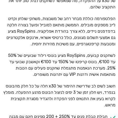
של x30 על ההפקדה, מה שמאפשר לשחקנים לנהל טוב יותר את
התקציב שלהם.
הפלטפורמה כוללת מבחר רחב של משבצות, משחקי שולחן וקזינו
לייב מספקים מובילים. הממשק מותאם למובייל ופועל בצורה חלקה
בדפדפנים ניידים, ללא צורך בהורדת אפליקציה. RoySpins מציע
גם אמצעי תשלום מגוונים, כולל כרטיסי אשראי, ארנקים אלקטרוניים
ומטבעות קריפטוגרפיים, עם משיכות מהירות יחסית.
לשחקנים קבועים, RoySpins מציע בונוסי רילוד שבועיים של 50%
עד €100, בונוס קריפטו של 150% עד €100 וקאשבק שבועי עד
25%. מערכת הנאמנות מתגמלת שחקנים פעילים עם הטבות
מותאמות אישית ודרגות VIP עם יתרונות משופרים.
חשוב לשים לב שדרישת ההימור של x30 חלה על כל חלק מהבונוס
בנפרד, ויש חלון זמן של 3 ימים לניצול הבונוס מרגע ההפעלה. מומלץ
לקרוא בעיון את התנאים לפני הפקדה ולהגדיר מסגרת תקציבית
מראש.
חבילת קבלת פנים עד 250% + 200 ספינים חינם עם מבנה