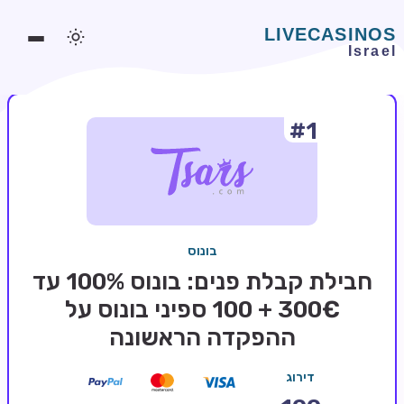
#1
משחקים אונליין
משחקים חינמיים
סלוטים אונליין
מדריכי קזינו
בונוס
מונדיאל 2026 הימורים
חבילת קבלת פנים: בונוס 100% עד
בלאקג'ק אונליין
300€ + 100 ספיני בונוס על
ההפקדה הראשונה
בקרה אונליין
וידאו פוקר
דירוג
בונוסים בקזינו אונליין