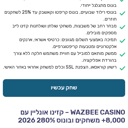
בונוס מתגלגל ייחודי.
בונוסי רילוד שבועיים, בונוס קריפטו וקאשבק עד 25% לשחקנים
חוזרים.
מבחר רחב של משבצות, משחקי שולחן ושולחנות קזינו לייב
מספקים מובילים.
תמיכה באמצעי תשלום מגוונים: כרטיסי אשראי, ארנקים
אלקטרוניים ומטבעות קריפטוגרפיים.
ממשק מותאם למובייל עם חוויית משתמש חלקה ללא צורך
בהורדת אפליקציה.
רישיון קוראסאו, הצפנת SSL וכלים למשחק אחראי באזור האישי.
שחק עכשיו
WAZBEE CASINO – קזינו אונליין עם
8,000+ משחקים ובונוס 280% 2026