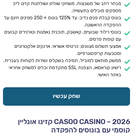
מבחר רחב של משבצות, משחקי שולחן ושולחנות קזינו לייב
מספקים מובילים בתעשייה.
בונוס קבלת פנים נדיב: עד 125% בונוס + 250 ספינים חינם על
ההפקדה הראשונה.
בונוסי רילוד שבועיים, קאשבק, תוכנית נאמנות וטורנירים קבועים
עם קופות פרסים.
אמצעי תשלום מגוונים: כרטיסי אשראי, ארנקים אלקטרוניים
ומטבעות קריפטוגרפיים.
ממשק מותאם למובייל, תמיכה בשקלים ושירות לקוחות בעברית.
רישיון קוראסאו, הצפנת SSL מתקדמת וכלים למשחק אחראי
באזור האישי.
שחק עכשיו
CASOO CASINO – 2026 קזינו אונליין
קוסמי עם בונוסים להפקדה