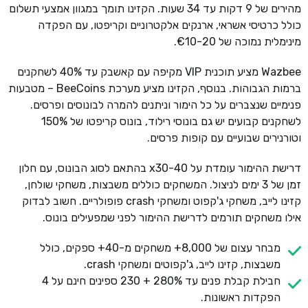
מהירים של 9 דקות עד 34 שעות. הקזינו תומך במגוון אמצעי תשלום
כולל כרטיסי אשראי, ארנקים אלקטרוניים וקריפטו, עם הפקדה
מינימלית נמוכה של €10-20.
Wazbee מציע תוכנית VIP מקיפה עם קאשבק עד 40% לשחקנים
ברמות הגבוהות. בנוסף, הקזינו מציע מערכת BeeCoins – מטבעות
פנימיים שנצברים על כל הימור וניתנים להמרה לבונוסים ופרסים.
לשחקנים קבועים יש גם בונוסי רילוד, בונוס קריפטו של 150%
וטורנירים שבועיים עם קופות פרסים.
דרישת ההימור עומדת על x30-40 בהתאם לסוג הבונוס, עם חלון
זמן של 3 ימים לניצול. המשחקים כוללים משבצות, משחקי שולחן,
קזינו לייב, משחקי ג'קפוט ומשחקי crash פופולריים. חשוב לבדוק
אילו משחקים תורמים לדרישת ההימור לפני שמפעילים בונוס.
מבחר עצום של 8,000+ משחקים מ-40+ ספקים, כולל
משבצות, קזינו לייב, ג'קפוטים ומשחקי crash.
חבילת קבלת פנים עד 280% + 230 ספינים חינם על 4
הפקדות ראשונות.