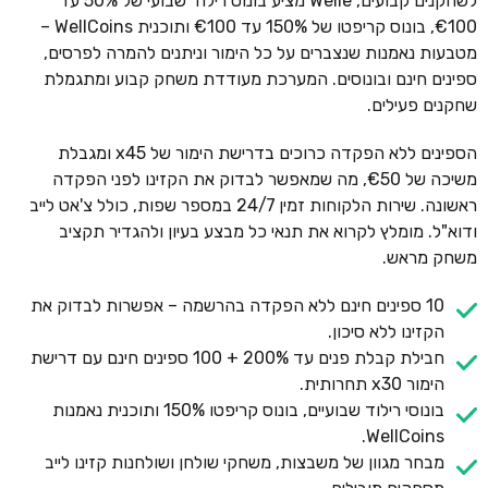
לשחקנים קבועים, Welle מציע בונוס רילוד שבועי של 50% עד
€100, בונוס קריפטו של 150% עד €100 ותוכנית WellCoins –
מטבעות נאמנות שנצברים על כל הימור וניתנים להמרה לפרסים,
ספינים חינם ובונוסים. המערכת מעודדת משחק קבוע ומתגמלת
שחקנים פעילים.
הספינים ללא הפקדה כרוכים בדרישת הימור של x45 ומגבלת
משיכה של €50, מה שמאפשר לבדוק את הקזינו לפני הפקדה
ראשונה. שירות הלקוחות זמין 24/7 במספר שפות, כולל צ'אט לייב
ודוא"ל. מומלץ לקרוא את תנאי כל מבצע בעיון ולהגדיר תקציב
משחק מראש.
10 ספינים חינם ללא הפקדה בהרשמה – אפשרות לבדוק את
הקזינו ללא סיכון.
חבילת קבלת פנים עד 200% + 100 ספינים חינם עם דרישת
הימור x30 תחרותית.
בונוסי רילוד שבועיים, בונוס קריפטו 150% ותוכנית נאמנות
WellCoins.
מבחר מגוון של משבצות, משחקי שולחן ושולחנות קזינו לייב