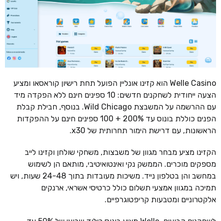
Welle Casino הוא קזינו אונליין הפועל תחת רישיון קוראסאו ומציע
הצעה ייחודית לשחקנים חדשים: 10 ספינים חינם ללא הפקדה מיד
עם ההרשמה על המשבצת Wild Chicago. בנוסף, חבילת קבלת
הפנים כוללת בונוס עד 200% + 100 ספינים חינם על ההפקדות
הראשונות, עם דרישת הימור תחרותית של x30.
הקזינו מציע מבחר מגוון של משבצות, משחקי שולחן וקזינו לייב
מספקים מוכרים. הממשק נקי ואינטואיטיבי, מותאם הן לשימוש
במחשב והן בטלפון נייד. משיכות מעובדות בתוך 24-48 שעות, ויש
תמיכה במגוון אמצעי תשלום כולל כרטיסי אשראי, ארנקים
אלקטרוניים ומטבעות קריפטוגרפיים.