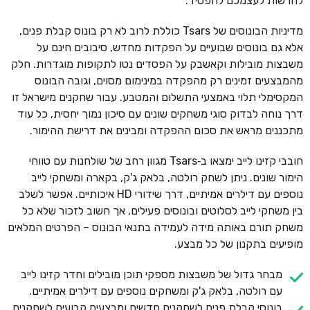
להרשות לעצמכם להפסיד.
מדיניות הבונוסים של Tsars כוללת לרוב לא רק בונוס קבלת פנים,
אלא גם בונוסים שבועיים על הפקדות מחדש, סיבובים חינם על
משבצות מובילות וקאשבק על הפסדים נטו לתקופות מוגדרות. חלק
מהמבצעים זמינים רק מהפקדה במינימום מסוים, וגובה הבונוס
המקסימלי תלוי באמצעי התשלום והמטבע. עבור שחקנים מישראל זו
דרך נוחה לבדוק סוגי משחקים שונים עם סיכון נמוך יחסית, כל עוד
מתכננים מראש את סכום ההפקדה ומבינים את דרישת ההימור.
חובבי קזינו לייב ימצאו ב‑Tsars מגוון רחב של שולחנות עם טווחי
הימור שונים. ניתן לשחק רולטה, בלאק ג'ק, בקארה ומשחקי לייב
נוספים עם דילרים אמיתיים, דרך שידורי HD איכותיים. אפשר לשלב
בין משחקי לייב לסלוטים ובונוסים פעילים, אך חשוב לזכור שלא כל
משחק תורם באותה מידה לעמידה בתנאי הבונוס – הפרטים המלאים
מופיעים בתקנון של כל מבצע.
מבחר גדול של משבצות מספקי תוכן מובילים וחדר קזינו לייב
עם רולטה, בלאק ג'ק ומשחקים נוספים עם דילרים אמיתיים.
בונוסי קבלת פנים לשחקנים חדשים ומבצעים קבועים לשחקנים