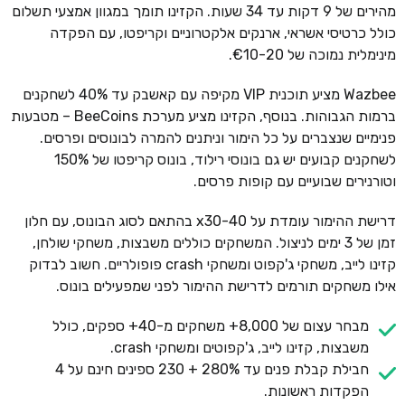
מהירים של 9 דקות עד 34 שעות. הקזינו תומך במגוון אמצעי תשלום
כולל כרטיסי אשראי, ארנקים אלקטרוניים וקריפטו, עם הפקדה
מינימלית נמוכה של €10-20.
Wazbee מציע תוכנית VIP מקיפה עם קאשבק עד 40% לשחקנים
ברמות הגבוהות. בנוסף, הקזינו מציע מערכת BeeCoins – מטבעות
פנימיים שנצברים על כל הימור וניתנים להמרה לבונוסים ופרסים.
לשחקנים קבועים יש גם בונוסי רילוד, בונוס קריפטו של 150%
וטורנירים שבועיים עם קופות פרסים.
דרישת ההימור עומדת על x30-40 בהתאם לסוג הבונוס, עם חלון
זמן של 3 ימים לניצול. המשחקים כוללים משבצות, משחקי שולחן,
קזינו לייב, משחקי ג'קפוט ומשחקי crash פופולריים. חשוב לבדוק
אילו משחקים תורמים לדרישת ההימור לפני שמפעילים בונוס.
מבחר עצום של 8,000+ משחקים מ-40+ ספקים, כולל
משבצות, קזינו לייב, ג'קפוטים ומשחקי crash.
חבילת קבלת פנים עד 280% + 230 ספינים חינם על 4
הפקדות ראשונות.