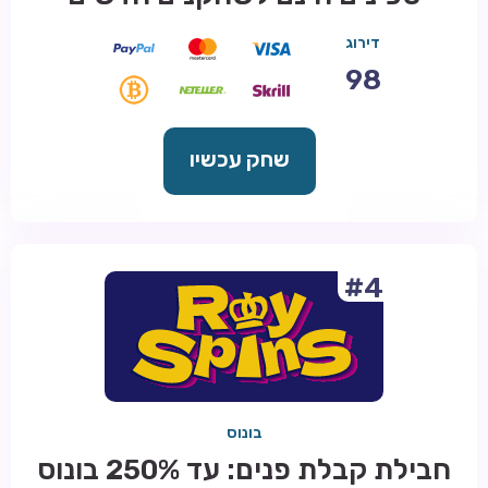
דירוג
98
שחק עכשיו
#4
בונוס
חבילת קבלת פנים: עד 250% בונוס