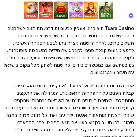
Tsars Casino הוא קזינו אונליין צבעוני ומודרני, המותאם לשחקנים
שמחפשים משיכות מהירות, מבחר רחב של משבצות ופתרונות
תשלום נוחים. לאחר הרשמה קצרה ניתן לבצע הפקדה ראשונה,
להפעיל בונוס קבלת פנים ולקבל גישה מידית למשבצות פופולריות,
ג'קפוטים ומשחקי קזינו לייב. הממשק אינטואיטיבי ופועל בצורה חלקה
גם במחשב וגם במכשירים ניידים, כך שנוח לשחק מכל מקום בישראל
עם חיבור אינטרנט יציב.
אחד היתרונות הגדולים של Tsars לשחקנים חדשים הוא חבילת
קבלת הפנים על ההפקדות הראשונות, המגדילה את התקציב
ההתחלתי ומוסיפה סיבובים חינם על משבצות נבחרות. שחקנים
קבועים נהנים ממבצעים שוטפים, קאשבק ותוכנית נאמנות עם דרגות
שונות והצעות מותאמות אישית. יחד עם זאת, כל בונוס מלווה בתנאי
הימור, ולכן חשוב לקרוא בעיון את תנאי המבצע לפני ההפעלה
ולקבוע מראש מסגרת תקציבית שלא חורגת ממה שאתם יכולים