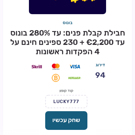
בונוס
חבילת קבלת פנים: עד 280% בונוס
עד €2,200 + 230 ספינים חינם על
4 הפקדות ראשונות
דירוג
94
קוד קופון
LUCKY777
שחק עכשיו