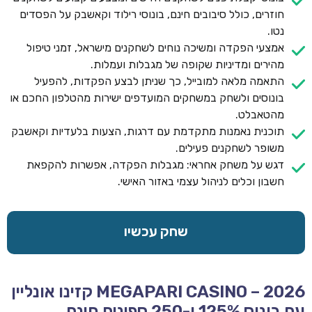
חוזרים, כולל סיבובים חינם, בונוסי רילוד וקאשבק על הפסדים
נטו.
אמצעי הפקדה ומשיכה נוחים לשחקנים מישראל, זמני טיפול
מהירים ומדיניות שקופה של מגבלות ועמלות.
התאמה מלאה למובייל, כך שניתן לבצע הפקדות, להפעיל
בונוסים ולשחק במשחקים המועדפים ישירות מהטלפון החכם או
מהטאבלט.
תוכנית נאמנות מתקדמת עם דרגות, הצעות בלעדיות וקאשבק
משופר לשחקנים פעילים.
דגש על משחק אחראי: מגבלות הפקדה, אפשרות להקפאת
חשבון וכלים לניהול עצמי באזור האישי.
שחק עכשיו
MEGAPARI CASINO – 2026 קזינו אונליין
עם בונוס 125% ו-250 ספינים חינם