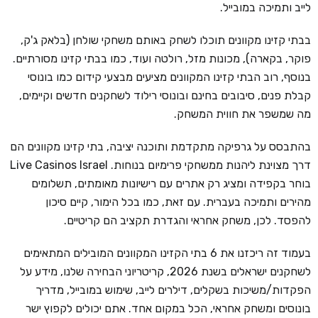
לייב ותמיכה במובייל.
בבתי קזינו מקוונים תוכלו לשחק באותם משחקי שולחן (בלאק ג'ק,
פוקר, בקארה), מכונות מזל, רולטה ועוד, כמו בבתי קזינו מסורתיים.
בנוסף, רוב הבתי קזינו המקוונים מציעים מבצעי קידום כמו בונוסי
קבלת פנים, סיבובים בחינם ובונוסי רילוד לשחקנים חדשים וקיימים,
מה שמשפר את חווית המשחק.
בהתבסס על גרפיקה מתקדמת ותוכנה יציבה, בתי קזינו מקוונים הם
דרך מצוינת ליהנות ממשחקי פרימיום בנוחות. Live Casinos Israel
בוחר בקפידה ומציג רק אתרים עם רישיונות מאומתים, תשלומים
מהירים ותמיכה בעברית. עם זאת, כמו בכל הימור, קיים סיכון
להפסד. לכן, משחק אחראי והגדרת תקציב הם קריטיים.
בעמוד זה ריכזנו את 6 בתי הקזינו המקוונים המובילים המתאימים
לשחקנים ישראלים בשנת 2026, קריטריוני הבחירה שלנו, מידע על
הפקדות/משיכות בשקלים, דילרים לייב, שימוש במובייל, מדריך
בונוסים ומשחק אחראי, הכל במקום אחד. אתם יכולים לקפוץ ישר