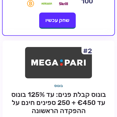
100
קזינו קריפטו
שחק עכשיו
קזינו PayPal
טורנירי קזינו
הימורי ספורט
אודות
#2
צור קשר
בלוג וחדשות
ביקורות
בונוס
חדשות
בונוס קבלת פנים: עד 125% בונוס
טיפים
עד €450 + 250 ספינים חינם על
מדריכים
ההפקדה הראשונה