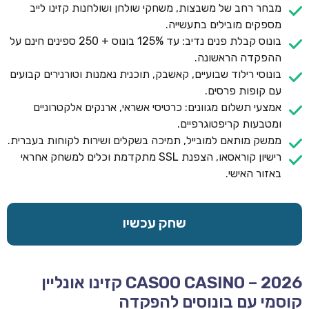
מבחר רחב של משבצות, משחקי שולחן ושולחנות קזינו לייב
מספקים מובילים בתעשייה.
בונוס קבלת פנים נדיב: עד 125% בונוס + 250 ספינים חינם על
ההפקדה הראשונה.
בונוסי רילוד שבועיים, קאשבק, תוכנית נאמנות וטורנירים קבועים
עם קופות פרסים.
אמצעי תשלום מגוונים: כרטיסי אשראי, ארנקים אלקטרוניים
ומטבעות קריפטוגרפיים.
ממשק מותאם למובייל, תמיכה בשקלים ושירות לקוחות בעברית.
רישיון קוראסאו, הצפנת SSL מתקדמת וכלים למשחק אחראי
באזור האישי.
שחק עכשיו
CASOO CASINO – 2026 קזינו אונליין
קוסמי עם בונוסים להפקדה