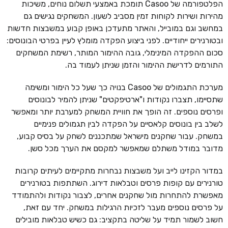
הפלטפורמה של Casoo תומכת באמצעי תשלום נוחים, משיכות
מהירות ושירות לקוחות זמין מסביב לשעון. המשחקים נגישים גם
במחשב וגם במובייל, והאתר מתעדכן באופן קבוע במשבצות חדשות
ובטורנירים ייחודיים. לפני ביצוע הפקדה מומלץ לעיין בפרטי הבונוסים:
סכום ההפקדה המינימלי, גובה ההימור המותר, רשימת המשחקים
התורמים לדרישת ההימור והזמן שניתן לעמוד בה.
מערכת התגמולים של Casoo בנויה כך שעל כל הימור ומשימה
שתסיימו, תצברו נקודות ו"ארטיפקטים" שניתן להמיר לבונוסים
ופרסים נוספים. זה הופך את חוויית המשחק למערבת יותר ומאפשר
לשלב בין בונוסים קלאסיים על הפקדה לבין תגמולים פנימיים
במשחק. עבור שחקנים מישראל שמתכננים לשחק על בסיס קבוע,
מדובר במודל משתלם שמאפשר למקסם את הערך מכל סשן.
במדור הקזינו לייב ועל משבצות נבחרות מתקיימים לעיתים קרובות
טורנירים עם קופות פרסים וטבלאות דירוג. השתתפות בטורנירים
מאפשרת להתחרות מול שחקנים אחרים, לצבור נקודות ולהתמודד
על פרסים נוספים מעבר לזכיות הרגילות במשחק. יחד עם זאת,
חשוב לשמור תמיד על שליטה בתקציב: גם כשיש טבלאות מובילים