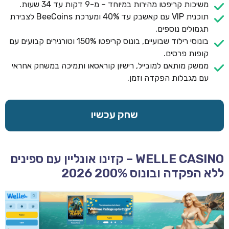
משיכות קריפטו מהירות במיוחד – מ-9 דקות עד 34 שעות.
תוכנית VIP עם קאשבק עד 40% ומערכת BeeCoins לצבירת
תגמולים נוספים.
בונוסי רילוד שבועיים, בונוס קריפטו 150% וטורנירים קבועים עם
קופות פרסים.
ממשק מותאם למובייל, רישיון קוראסאו ותמיכה במשחק אחראי
עם מגבלות הפקדה וזמן.
שחק עכשיו
WELLE CASINO – קזינו אונליין עם ספינים
ללא הפקדה ובונוס 200% 2026