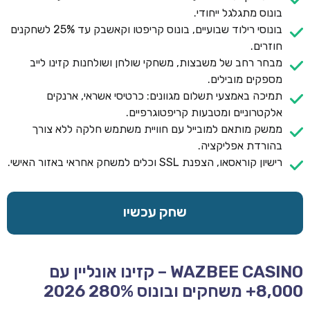
בונוס מתגלגל ייחודי.
בונוסי רילוד שבועיים, בונוס קריפטו וקאשבק עד 25% לשחקנים
חוזרים.
מבחר רחב של משבצות, משחקי שולחן ושולחנות קזינו לייב
מספקים מובילים.
תמיכה באמצעי תשלום מגוונים: כרטיסי אשראי, ארנקים
אלקטרוניים ומטבעות קריפטוגרפיים.
ממשק מותאם למובייל עם חוויית משתמש חלקה ללא צורך
בהורדת אפליקציה.
רישיון קוראסאו, הצפנת SSL וכלים למשחק אחראי באזור האישי.
שחק עכשיו
WAZBEE CASINO – קזינו אונליין עם
8,000+ משחקים ובונוס 280% 2026