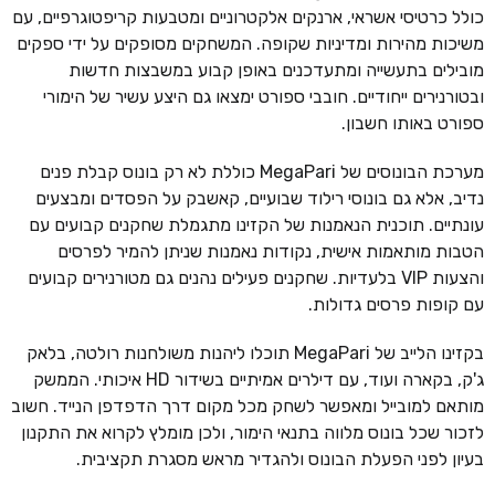
כולל כרטיסי אשראי, ארנקים אלקטרוניים ומטבעות קריפטוגרפיים, עם
משיכות מהירות ומדיניות שקופה. המשחקים מסופקים על ידי ספקים
מובילים בתעשייה ומתעדכנים באופן קבוע במשבצות חדשות
ובטורנירים ייחודיים. חובבי ספורט ימצאו גם היצע עשיר של הימורי
ספורט באותו חשבון.
מערכת הבונוסים של MegaPari כוללת לא רק בונוס קבלת פנים
נדיב, אלא גם בונוסי רילוד שבועיים, קאשבק על הפסדים ומבצעים
עונתיים. תוכנית הנאמנות של הקזינו מתגמלת שחקנים קבועים עם
הטבות מותאמות אישית, נקודות נאמנות שניתן להמיר לפרסים
והצעות VIP בלעדיות. שחקנים פעילים נהנים גם מטורנירים קבועים
עם קופות פרסים גדולות.
בקזינו הלייב של MegaPari תוכלו ליהנות משולחנות רולטה, בלאק
ג'ק, בקארה ועוד, עם דילרים אמיתיים בשידור HD איכותי. הממשק
מותאם למובייל ומאפשר לשחק מכל מקום דרך הדפדפן הנייד. חשוב
לזכור שכל בונוס מלווה בתנאי הימור, ולכן מומלץ לקרוא את התקנון
בעיון לפני הפעלת הבונוס ולהגדיר מראש מסגרת תקציבית.