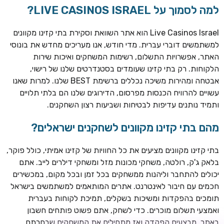
למה לסמוך על LIVE CASINOS ISRAEL?
Live Casinos Israel הוא אתר השוואת וסקירת בתי קזינו מקוונים
למשתמשים דוברי עברית. מדי חודש, אנו מעריכים מחדש את בונוסי
האתר, אפשרויות התשלום, רשימות המשחקים ואיכות שירות
הלקוחות. רק בתי קזינו שעומדים בסטנדרטים שלנו של רישוי,
אבטחה ומהירות משיכה נכללים ברשימת BEST שלנו. למרות שאנו
עשויים להרוויח הכנסות מפרסום, הדירוגים שלנו הם בלתי תלויים
ותמיד נותנים עדיפות לבטיחות ושביעות רצון השחקנים.
TSARS
חבילת קבלת פנים: בונוס 100% עד 300€ + 100 ספיני בונוס על
מהם בתי קזינו מקוונים לשחקנים ישראלים?
ההפקדה הראשונה
בתי קזינו מקוונים מציעים את כל החוויות של קזינו אמיתי, כולל פוקר,
CASOO
בלאק ג'ק, רולטה, משחקי מכונות מזל ומשחקי דילרים לייב. אתם
בונוס מתגלגל עד 2,000 ₪ + 200 ספינים חינם לשחקנים
יכולים להתחבר וליהנות ממשחקים בכל זמן ובכל מקום, במכשירים
חדשים
חכמים עם חיבור לאינטרנט. אתרים המותאמים למשתמשים בישראל
ROYSPINS
תומכים בהפקדות ומשיכות בשקלים, תמיכת לקוחות בעברית
חבילת קבלת פנים: עד 250% בונוס עד €2,000 + 200 ספינים
ואמצעי תשלום מוכרים. כדי לשחק, אתם פשוט פותחים חשבון
חינם על ההפקדות הראשונות
באתר, מבצעים הפקדה ואז מתחילים את המשחקים שבחרתם.