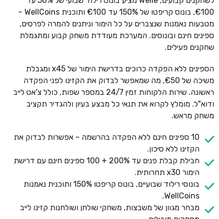
לשחקנים קבועים, Welle מציע בונוס רילוד שבועי של 50% עד
€100, בונוס קריפטו של 150% עד €100 ותוכנית WellCoins –
מטבעות נאמנות שנצברים על כל הימור וניתנים להמרה לפרסים,
ספינים חינם ובונוסים. המערכת מעודדת משחק קבוע ומתגמלת
שחקנים פעילים.
הספינים ללא הפקדה כרוכים בדרישת הימור של x45 ומגבלת
משיכה של €50, מה שמאפשר לבדוק את הקזינו לפני הפקדה
ראשונה. שירות הלקוחות זמין 24/7 במספר שפות, כולל צ'אט לייב
ודוא"ל. מומלץ לקרוא את תנאי כל מבצע בעיון ולהגדיר תקציב
משחק מראש.
10 ספינים חינם ללא הפקדה בהרשמה – אפשרות לבדוק את
הקזינו ללא סיכון.
חבילת קבלת פנים עד 200% + 100 ספינים חינם עם דרישת
הימור x30 תחרותית.
בונוסי רילוד שבועיים, בונוס קריפטו 150% ותוכנית נאמנות
WellCoins.
מבחר מגוון של משבצות, משחקי שולחן ושולחנות קזינו לייב