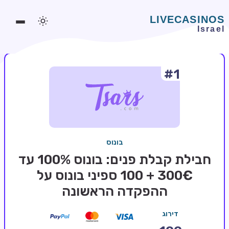
#1
משחקים אונליין
משחקים חינמיים
סלוטים אונליין
מדריכי קזינו
בונוס
מונדיאל 2026 הימורים
חבילת קבלת פנים: בונוס 100% עד
בלאקג'ק אונליין
300€ + 100 ספיני בונוס על
ההפקדה הראשונה
בקרה אונליין
וידאו פוקר
דירוג
בונוסים בקזינו אונליין