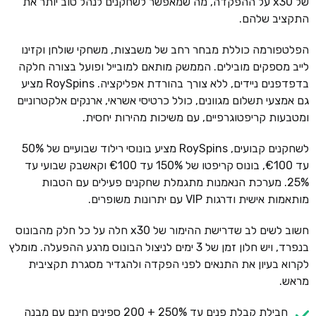
של x30 על ההפקדה, מה שמאפשר לשחקנים לנהל טוב יותר את
התקציב שלהם.
הפלטפורמה כוללת מבחר רחב של משבצות, משחקי שולחן וקזינו
לייב מספקים מובילים. הממשק מותאם למובייל ופועל בצורה חלקה
בדפדפנים ניידים, ללא צורך בהורדת אפליקציה. RoySpins מציע
גם אמצעי תשלום מגוונים, כולל כרטיסי אשראי, ארנקים אלקטרוניים
ומטבעות קריפטוגרפיים, עם משיכות מהירות יחסית.
לשחקנים קבועים, RoySpins מציע בונוסי רילוד שבועיים של 50%
עד €100, בונוס קריפטו של 150% עד €100 וקאשבק שבועי עד
25%. מערכת הנאמנות מתגמלת שחקנים פעילים עם הטבות
מותאמות אישית ודרגות VIP עם יתרונות משופרים.
חשוב לשים לב שדרישת ההימור של x30 חלה על כל חלק מהבונוס
בנפרד, ויש חלון זמן של 3 ימים לניצול הבונוס מרגע ההפעלה. מומלץ
לקרוא בעיון את התנאים לפני הפקדה ולהגדיר מסגרת תקציבית
מראש.
חבילת קבלת פנים עד 250% + 200 ספינים חינם עם מבנה