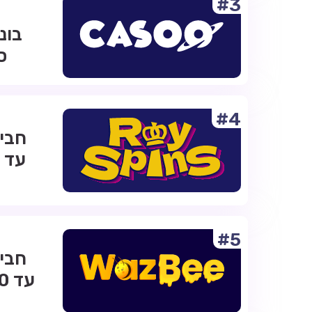
#3
ס
#4
#5