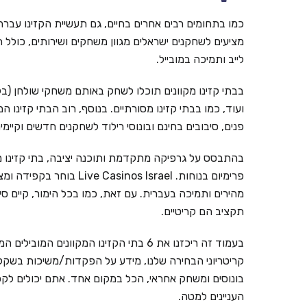
כמו בתחומים רבים אחרים בחיים, גם תעשיית הקזינו עברה ל
מציעים לשחקנים ישראלים מגוון משחקים ושירותים, כולל ת
לייב ותמיכה במובייל.
בבתי קזינו מקוונים תוכלו לשחק באותם משחקי שולחן (בל
ועוד, כמו בבתי קזינו מסורתיים. בנוסף, רוב הבתי קזינו ה
פנים, סיבובים בחינם ובונוסי רילוד לשחקנים חדשים וקי
בהתבסס על גרפיקה מתקדמת ותוכנה יציבה, בתי קזינו מ
פרימיום בנוחות. inos Israel
מהירים ותמיכה בעברית. עם זאת, כמו בכל הימור, קיים ס
תקציב הם קריטיים.
קריטריוני הבחירה שלנו, מידע על הפקדות/משיכות בשקלים,
בונוסים ומשחק אחראי, הכל במקום אחד. אתם יכולים לקפ
העניינים למטה.