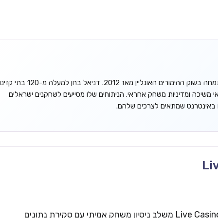
דניאל גורדון הוא אנליסט עצמאי המתמחה בשוק ההימורים האונליין מאז 2012. דניאל בחן למעלה מ-120 בתי קזינ
אי משיכה ומדיניות משחק אחראי. הניתוחים שלו מסייעים לשחקנים ישראלים
ו באינטרנט שמתאים לצרכים שלהם.
Li
צוות העריכה של Live Casinos Israel משלב ניסיון משחק אמיתי עם סקירת נתונים