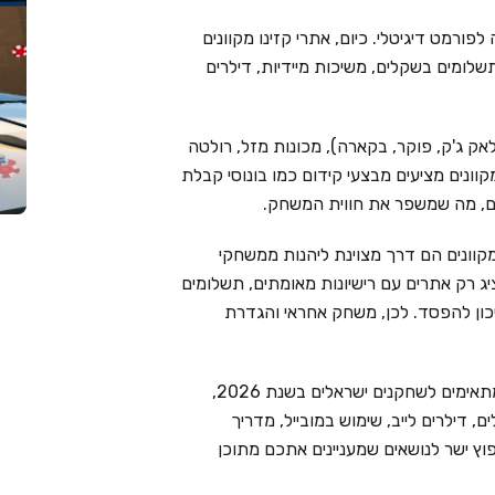
פורמט דיגיטלי. כיום, אתרי קזינו מקוונים
שלומים בשקלים, משיכות מיידיות, דילרים
אק ג'ק, פוקר, בקארה), מכונות מזל, רולטה
מקוונים מציעים מבצעי קידום כמו בונוסי קבלת
ימים, מה שמשפר את חווית המשחק.
קוונים הם דרך מצוינת ליהנות ממשחקי
Live Cas בוחר בקפידה ומציג רק אתרים עם רישיונות מאומתים, תשלומים
יכון להפסד. לכן, משחק אחראי והגדרת
בעמוד זה ריכזנו את 6 בתי הקזינו המקוונים המובילים המתאימים לשחקנים ישראלים בשנת 2026,
 דילרים לייב, שימוש במובייל, מדריך
וץ ישר לנושאים שמעניינים אתכם מתוכן