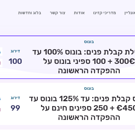
נליין
מדריכי קזינו
אודות
צור קשר
בלוג וחדשות
בונוס
חבילת קבלת פנים: בונוס 100% עד
דירוג
300€ + 100 ספיני בונוס על
100
ההפקדה הראשונה
בונוס
בונוס קבלת פנים: עד 125% בונוס עד
דירוג
€450 + 250 ספינים חינם על
99
ההפקדה הראשונה