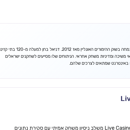
דניאל גורדון הוא אנליסט עצמאי המתמחה בשוק ההימורים האונליין מאז 2012. דניאל בחן למעלה מ-120 בתי קזינ
אי משיכה ומדיניות משחק אחראי. הניתוחים שלו מסייעים לשחקנים ישראלים
ו באינטרנט שמתאים לצרכים שלהם.
Li
צוות העריכה של Live Casinos Israel משלב ניסיון משחק אמיתי עם סקירת נתונים