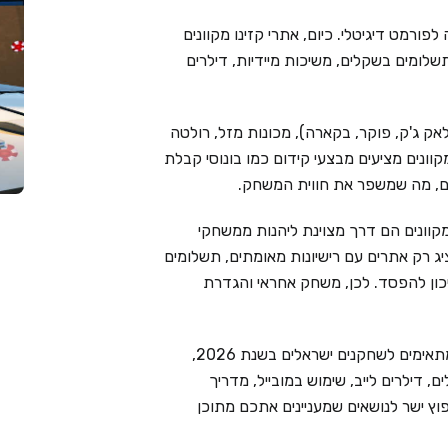
פורמט דיגיטלי. כיום, אתרי קזינו מקוונים
שלומים בשקלים, משיכות מיידיות, דילרים
אק ג'ק, פוקר, בקארה), מכונות מזל, רולטה
מקוונים מציעים מבצעי קידום כמו בונוסי קבלת
ימים, מה שמשפר את חווית המשחק.
קוונים הם דרך מצוינת ליהנות ממשחקי
Live Cas בוחר בקפידה ומציג רק אתרים עם רישיונות מאומתים, תשלומים
יכון להפסד. לכן, משחק אחראי והגדרת
בעמוד זה ריכזנו את 6 בתי הקזינו המקוונים המובילים המתאימים לשחקנים ישראלים בשנת 2026,
 דילרים לייב, שימוש במובייל, מדריך
וץ ישר לנושאים שמעניינים אתכם מתוכן