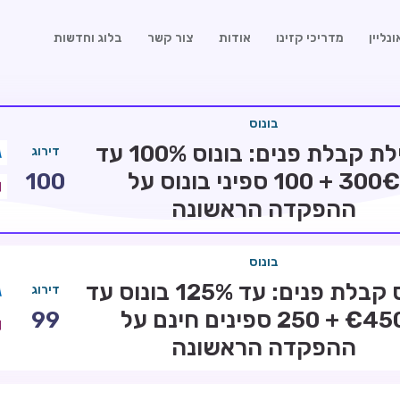
נליין
מדריכי קזינו
אודות
צור קשר
בלוג וחדשות
בונוס
חבילת קבלת פנים: בונוס 100% עד
דירוג
300€ + 100 ספיני בונוס על
100
ההפקדה הראשונה
בונוס
בונוס קבלת פנים: עד 125% בונוס עד
דירוג
€450 + 250 ספינים חינם על
99
ההפקדה הראשונה