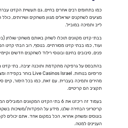
כמו בתחומים רבים אחרים בחיים, גם תעשיית הקזינו עברה ל
מציעים לשחקנים ישראלים מגוון משחקים ושירותים, כולל ת
לייב ותמיכה במובייל.
בבתי קזינו מקוונים תוכלו לשחק באותם משחקי שולחן (בל
ועוד, כמו בבתי קזינו מסורתיים. בנוסף, רוב הבתי קזינו ה
פנים, סיבובים בחינם ובונוסי רילוד לשחקנים חדשים וקי
בהתבסס על גרפיקה מתקדמת ותוכנה יציבה, בתי קזינו מ
פרימיום בנוחות. inos Israel
מהירים ותמיכה בעברית. עם זאת, כמו בכל הימור, קיים ס
תקציב הם קריטיים.
קריטריוני הבחירה שלנו, מידע על הפקדות/משיכות בשקלים,
בונוסים ומשחק אחראי, הכל במקום אחד. אתם יכולים לקפ
העניינים למטה.