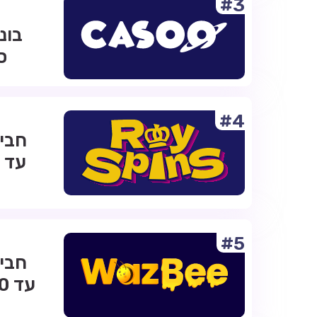
#3
ס
#4
#5