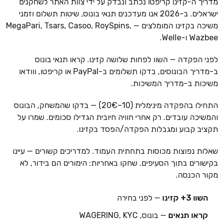
מדריך ה-קזינו קריפטו נכתב ונבדק על ידי צוות האתר לשחקנים
ישראלים. ב-2026 אנו מעדכנים תנאי בונוס, שיטות תשלום וזמני
משיכה בקזינו המומלצים — MegaPari, Tsars, Casoo, RoySpins,
Wazbee ו-Welle.
לפני הפקדה — השוו לפחות שלושה קזינו. קראו תנאי בונוס
ב-מדריך הבונוסים, בדקו תשלומים ב-PayPal או קריפטו, ווודאו
משיכות ב-מדריך המשיכות.
התחילו בהפקדה מינימלית (10–20€) — בדקו שהמשחק, הבונוס
והמשיכה עובדים. רק אחרי חוויה חיובית הגדילו סכומים. שמרו על
תקציב קבוע ומגבלות הפקדה/הפסד בקזינו.
שאלות נפוצות מכוסות בתחתית העמוד. למדריכים קשורים — עיינו
בקישורים בתוך הסעיפים. שחקו באחריות: הימורים הם בידור, לא
מקור הכנסה.
השוו 3+ קזינו
— לפני בחירה
קראו תנאים
— בונוס, WAGERING, KYC