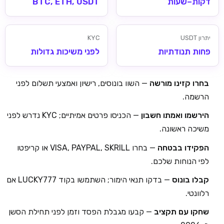
דקות–שעות
BTC, ETH, USDT
יתרון USDT
KYC
פחות תנודתיות
לפני משיכות גדולות
בחרו קזינו מורשה
— השוו בונוסים, רישיון ואמצעי תשלום לפני
הרשמה.
הירשמו ואמתו חשבון
— הכניסו פרטים אמיתיים; KYC נדרש לפני
משיכה ראשונה.
הפקידו בבטחה
— בחרו VISA, PAYPAL, SKRILL או קריפטו
לפי הנוחות שלכם.
קבלו בונוס
— בדקו תנאי הימור; השתמשו בקוד LUCKY777 אם
רלוונטי.
שחקו עם תקציב
— קבעו מגבלת הפסד וזמן לפני תחילת הסשן