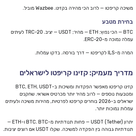
משיכה קריפטו — לרוב הכי מהירה בקזינו. Wazbee מוביל.
בחירת מטבע
BTC — הכי נפוץ; ETH — מהיר; USDT — יציב. TRC-20 לעיתים
עמלה נמוכה מ-ERC-20.
המרה מ-ILS לקריפטו — דרך בורסה. בדקו עמלות.
מדריך מעמיק: קזינו קריפטו לישראלים
קזינו קריפטו מאפשר הפקדות ומשיכות ב-BTC, ETH, USDT
ומטבעות נוספים — לרוב מהיר יותר מכרטיס אשראי. שחקנים
ישראלים ב-2026 בוחרים קריפטו לפרטיות, מהירות משיכה ולעיתים
עמלות נמוכות יותר.
יתרון USDT (Tether) — פחות תנודתיות מ-BTC. BTC ו-ETH —
תנודתיות גבוהה בין הפקדה למשיכה. שקלו USDT אם רוצים יציבות.