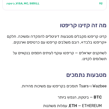
92
VISA, MC, SKRILL, ביטקוין
מה זה קזינו קריפטו
קזינו קריפטו מקבלים מטבעות דיגיטליים להפקדה ומשיכה. חלקם
«קריפטו בלבד», רובם משלבים קריפטו עם כרטיסים וארנקים.
לשחקנים ישראלים — קריפטו עוקף לעיתים חסמים בנקאיים על
תשלומים לקזינו.
מטבעות נתמכים
Wazbee ו-Tsars תומכים בקריפטו עם משיכות מהירות.
BTC
— ביטקוין, הנפוץ ביותר
— ETHEREUM, עמלות משתנות
ETH