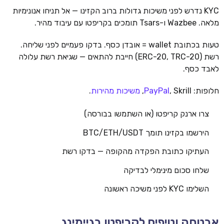
KYC נדרש לפני משיכות גדולות ברוב הקזינו — אל תניחו אנונימיות
מלאה. Wazbee ו-Tsars תומכים בקריפטו עם עיבוד מהיר.
טעות בכתובת wallet = אובדן כסף. בדקו פעמיים לפני שליחה.
רשת (ERC-20, TRC-20) חייבת להתאים — שגיאת רשת עלולה
לאבד כסף.
חלופות:
, Skrill,
PayPal
משיכות מהירות
.
צרו ארנק קריפטו (או השתמשו בבורסה)
הירשמו בקזינו תומך BTC/ETH/USDT
העתיקו כתובת הפקדה מהקופה — בדקו רשת
שלחו סכום מינימלי לבדיקה
השלימו KYC לפני משיכה ראשונה
אבטחה וטיפים לקריפטו בגיימינג