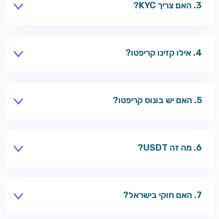
האם צריך KYC?
חלק מהקזינו — כן, לפני משיכות גדולות.
אילו קזינו קריפטו?
Wazbee, Tsars — תמיכה ב-BTC ו-ETH.
האם יש בונוס קריפטו?
לעיתים בונוס נוסף על הפקדת קריפטו.
מה זה USDT?
סטייבלקוין צמוד לדולר — פחות תנודתיות.
האם חוקי בישראל?