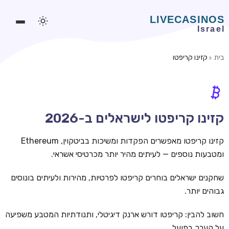
בית
קזינו קריפטו
משחקים אונליין
משחקים חינמיים
סלוטים אונליין
קזינו קריפטו לישראלים ב-2026
מדריכי קזינו
קזינו קריפטו מאפשרים הפקדות ומשיכות בביטקוין, Ethereum
מונדיאל 2026 הימורים
ומטבעות נוספים — לעיתים מהיר יותר מכרטיסי אשראי.
בלאקג'ק אונליין
שחקנים ישראלים בוחרים קריפטו לפרטיות, מהירות ולעיתים בונוסים
גבוהים יותר.
בקרה אונליין
וידאו פוקר
חשוב להבין: קריפטו דורש ארנק דיגיטלי, ותנודתיות המטבע משפיעה
על הערך בפועל.
בונוסים בקזינו אונליין