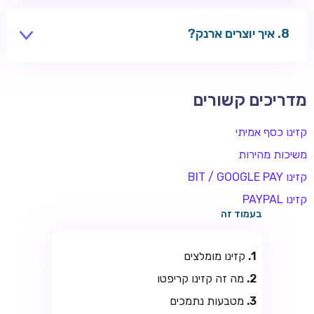
שחקנים משתמשים בקזינו בינלאומיים — בדקו חוקים
מקומיים.
איך יוצרים ארנק?
אפליקציות כמו Exodus, או בורסה כמו Binance.
מדריכים קשורים
קזינו כסף אמיתי
משיכות מהירות
קזינו BIT / GOOGLE PAY
קזינו PAYPAL
בעמוד זה
קזינו מומלצים
מה זה קזינו קריפטו
מטבעות נתמכים