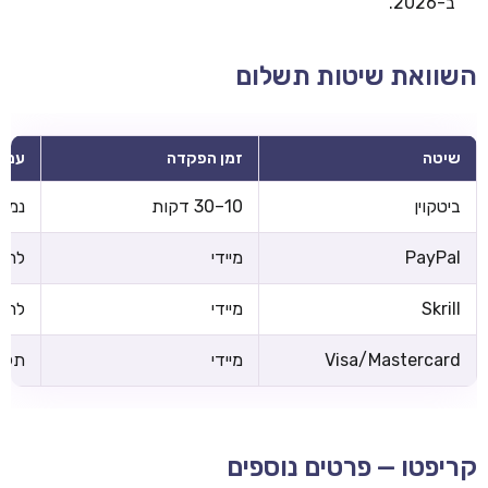
ב-2026.
השוואת שיטות תשלום
שיטה
זמן הפקדה
עמל
ביטקוין
10–30 דקות
נמוכ
PayPal
מיידי
לרוב
Skrill
מיידי
לרוב
Visa/Mastercard
מיידי
תלוי
קריפטו — פרטים נוספים