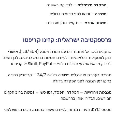
הפקדה מינימלית
— לבדיקה ראשונה
משיכה
— וודאו לפני סכומים גדולים
משחק אחראי
— תקציב וזמן מוגבלים
פרספקטיבה ישראלית: קזינו קריפטו
שחקנים מישראל מתמודדים עם המרת מטבע (ILS/EUR), אישורי
בנק לעסקאות בינלאומיות, ולעיתים חסימת כרטיס לגיימינג. לכן חשוב
לבדוק מראש אמצעי תשלום חלופי — Skrill, PayPal או קריפטו.
תמיכה בעברית או אנגלית פשוטה בצ'אט 24/7 — קריטריון בחירה.
בדקו זמן תגובה לפני הפקדה גדולה.
מגבלות אחראיות — הפקדה, הפסד, זמן סשן — זמינות ברוב הקזינו
המורשים. הגדירו אותן בהרשמה.
מסמכי KYC: תעודה מזהה, לעיתים אישור כתובת. הכינו מראש לפני