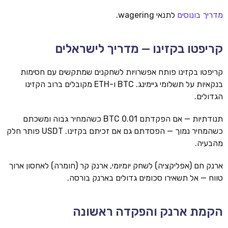
מדריך בונוסים
לתנאי wagering.
קריפטו בקזינו — מדריך לישראלים
קריפטו בקזינו פותח אפשרויות לשחקנים שמתקשים עם חסימות
בנקאיות על תשלומי גיימינג. BTC ו-ETH מקובלים ברוב הקזינו
הגדולים.
תנודתיות — אם הפקדתם 0.01 BTC כשהמחיר גבוה ומשכתם
כשהמחיר נמוך — הפסדתם גם אם זכיתם בקזינו. USDT פותר חלק
מהבעיה.
ארנק חם (אפליקציה) לשחק יומיומי, ארנק קר (חומרה) לאחסון ארוך
טווח — אל תשאירו סכומים גדולים בארנק בורסה.
הקמת ארנק והפקדה ראשונה