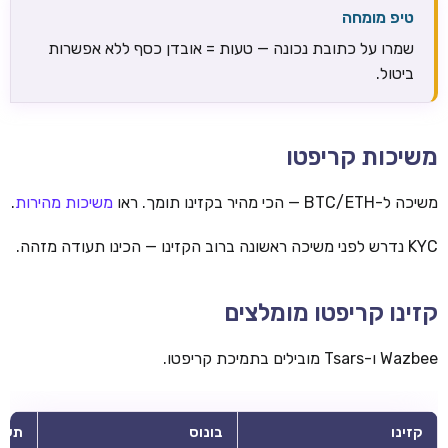
טיפ מומחה
שמרו על כתובת נכונה — טעות = אובדן כסף ללא אפשרות
ביטול.
משיכות קריפטו
משיכה ל-BTC/ETH — הכי מהיר בקזינו תומך. ראו
משיכות מהירות
.
KYC נדרש לפני משיכה ראשונה ברוב הקזינו — הכינו תעודה מזהה.
קזינו קריפטו מומלצים
Wazbee ו-Tsars מובילים בתמיכת קריפטו.
קזינו
בונוס
תשל