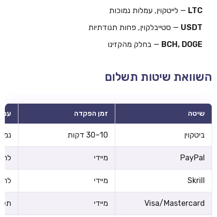
LTC
— לייטקוין, עמלות נמוכות
USDT
— סטייבלקוין, פחות תנודתיות
BCH, DOGE
— בחלק מהקזינו
השוואת שיטות תשלום
שיטה
זמן הפקדה
עמל
ביטקוין
10–30 דקות
נמוכ
PayPal
מיידי
לרוב
Skrill
מיידי
לרוב
Visa/Mastercard
מיידי
תלוי