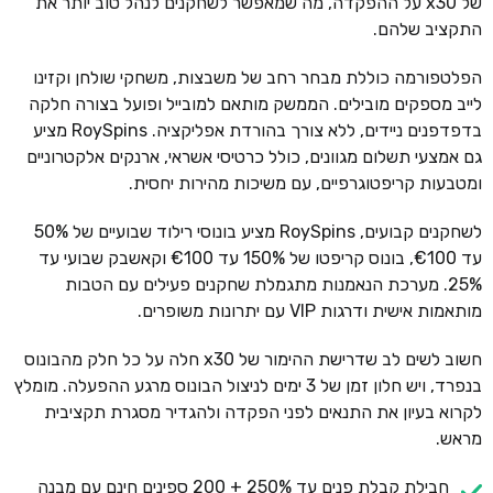
של x30 על ההפקדה, מה שמאפשר לשחקנים לנהל טוב יותר את
התקציב שלהם.
הפלטפורמה כוללת מבחר רחב של משבצות, משחקי שולחן וקזינו
לייב מספקים מובילים. הממשק מותאם למובייל ופועל בצורה חלקה
בדפדפנים ניידים, ללא צורך בהורדת אפליקציה. RoySpins מציע
גם אמצעי תשלום מגוונים, כולל כרטיסי אשראי, ארנקים אלקטרוניים
ומטבעות קריפטוגרפיים, עם משיכות מהירות יחסית.
לשחקנים קבועים, RoySpins מציע בונוסי רילוד שבועיים של 50%
עד €100, בונוס קריפטו של 150% עד €100 וקאשבק שבועי עד
25%. מערכת הנאמנות מתגמלת שחקנים פעילים עם הטבות
מותאמות אישית ודרגות VIP עם יתרונות משופרים.
חשוב לשים לב שדרישת ההימור של x30 חלה על כל חלק מהבונוס
בנפרד, ויש חלון זמן של 3 ימים לניצול הבונוס מרגע ההפעלה. מומלץ
לקרוא בעיון את התנאים לפני הפקדה ולהגדיר מסגרת תקציבית
מראש.
חבילת קבלת פנים עד 250% + 200 ספינים חינם עם מבנה