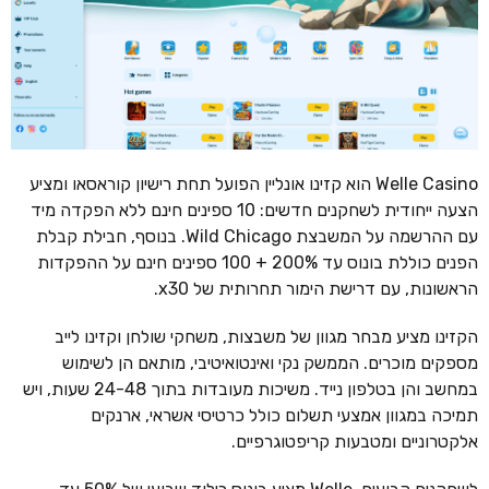
Welle Casino הוא קזינו אונליין הפועל תחת רישיון קוראסאו ומציע
הצעה ייחודית לשחקנים חדשים: 10 ספינים חינם ללא הפקדה מיד
עם ההרשמה על המשבצת Wild Chicago. בנוסף, חבילת קבלת
הפנים כוללת בונוס עד 200% + 100 ספינים חינם על ההפקדות
הראשונות, עם דרישת הימור תחרותית של x30.
הקזינו מציע מבחר מגוון של משבצות, משחקי שולחן וקזינו לייב
מספקים מוכרים. הממשק נקי ואינטואיטיבי, מותאם הן לשימוש
במחשב והן בטלפון נייד. משיכות מעובדות בתוך 24-48 שעות, ויש
תמיכה במגוון אמצעי תשלום כולל כרטיסי אשראי, ארנקים
אלקטרוניים ומטבעות קריפטוגרפיים.