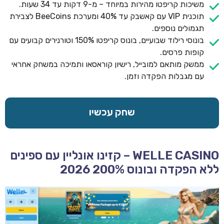
משיכות קריפטו מהירות במיוחד – מ-9 דקות עד 34 שעות.
תוכנית VIP עם קאשבק עד 40% ומערכת BeeCoins לצבירת
תגמולים נוספים.
בונוסי רילוד שבועיים, בונוס קריפטו 150% וטורנירים קבועים עם
קופות פרסים.
ממשק מותאם למובייל, רישיון קוראסאו ותמיכה במשחק אחראי
עם מגבלות הפקדה וזמן.
שחק עכשיו
WELLE CASINO – קזינו אונליין עם ספינים
ללא הפקדה ובונוס 200% 2026