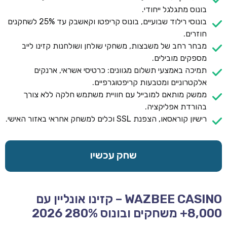
בונוס מתגלגל ייחודי.
בונוסי רילוד שבועיים, בונוס קריפטו וקאשבק עד 25% לשחקנים
חוזרים.
מבחר רחב של משבצות, משחקי שולחן ושולחנות קזינו לייב
מספקים מובילים.
תמיכה באמצעי תשלום מגוונים: כרטיסי אשראי, ארנקים
אלקטרוניים ומטבעות קריפטוגרפיים.
ממשק מותאם למובייל עם חוויית משתמש חלקה ללא צורך
בהורדת אפליקציה.
רישיון קוראסאו, הצפנת SSL וכלים למשחק אחראי באזור האישי.
שחק עכשיו
WAZBEE CASINO – קזינו אונליין עם
8,000+ משחקים ובונוס 280% 2026