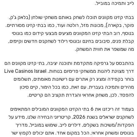
לייב ותמיכה במובייל.
בבתי קזינו מקוונים תוכלו לשחק באותם משחקי שולחן (בלאק ג'ק,
פוקר, בקארה), מכונות מזל, רולטה ועוד, כמו בבתי קזינו מסורתיים.
בנוסף, רוב הבתי קזינו המקוונים מציעים מבצעי קידום כמו בונוסי
קבלת פנים, סיבובים בחינם ובונוסי רילוד לשחקנים חדשים וקיימים,
מה שמשפר את חווית המשחק.
בהתבסס על גרפיקה מתקדמת ותוכנה יציבה, בתי קזינו מקוונים הם
דרך מצוינת ליהנות ממשחקי פרימיום בנוחות. Live Casinos Israel
בוחר בקפידה ומציג רק אתרים עם רישיונות מאומתים, תשלומים
מהירים ותמיכה בעברית. עם זאת, כמו בכל הימור, קיים סיכון
להפסד. לכן, משחק אחראי והגדרת תקציב הם קריטיים.
בעמוד זה ריכזנו את 6 בתי הקזינו המקוונים המובילים המתאימים
לשחקנים ישראלים בשנת 2026, קריטריוני הבחירה שלנו, מידע על
הפקדות/משיכות בשקלים, דילרים לייב, שימוש במובייל, מדריך
בונוסים ומשחק אחראי, הכל במקום אחד. אתם יכולים לקפוץ ישר