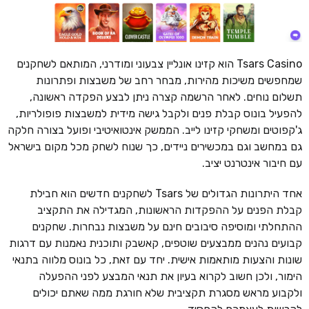
Tsars Casino הוא קזינו אונליין צבעוני ומודרני, המותאם לשחקנים
שמחפשים משיכות מהירות, מבחר רחב של משבצות ופתרונות
תשלום נוחים. לאחר הרשמה קצרה ניתן לבצע הפקדה ראשונה,
להפעיל בונוס קבלת פנים ולקבל גישה מידית למשבצות פופולריות,
ג'קפוטים ומשחקי קזינו לייב. הממשק אינטואיטיבי ופועל בצורה חלקה
גם במחשב וגם במכשירים ניידים, כך שנוח לשחק מכל מקום בישראל
עם חיבור אינטרנט יציב.
אחד היתרונות הגדולים של Tsars לשחקנים חדשים הוא חבילת
קבלת הפנים על ההפקדות הראשונות, המגדילה את התקציב
ההתחלתי ומוסיפה סיבובים חינם על משבצות נבחרות. שחקנים
קבועים נהנים ממבצעים שוטפים, קאשבק ותוכנית נאמנות עם דרגות
שונות והצעות מותאמות אישית. יחד עם זאת, כל בונוס מלווה בתנאי
הימור, ולכן חשוב לקרוא בעיון את תנאי המבצע לפני ההפעלה
ולקבוע מראש מסגרת תקציבית שלא חורגת ממה שאתם יכולים