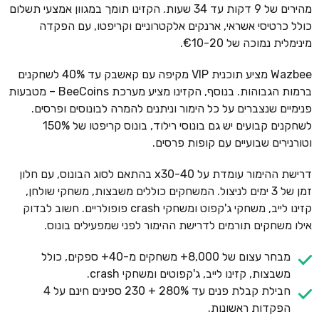
מהירים של 9 דקות עד 34 שעות. הקזינו תומך במגוון אמצעי תשלום
כולל כרטיסי אשראי, ארנקים אלקטרוניים וקריפטו, עם הפקדה
מינימלית נמוכה של €10-20.
Wazbee מציע תוכנית VIP מקיפה עם קאשבק עד 40% לשחקנים
ברמות הגבוהות. בנוסף, הקזינו מציע מערכת BeeCoins – מטבעות
פנימיים שנצברים על כל הימור וניתנים להמרה לבונוסים ופרסים.
לשחקנים קבועים יש גם בונוסי רילוד, בונוס קריפטו של 150%
וטורנירים שבועיים עם קופות פרסים.
דרישת ההימור עומדת על x30-40 בהתאם לסוג הבונוס, עם חלון
זמן של 3 ימים לניצול. המשחקים כוללים משבצות, משחקי שולחן,
קזינו לייב, משחקי ג'קפוט ומשחקי crash פופולריים. חשוב לבדוק
אילו משחקים תורמים לדרישת ההימור לפני שמפעילים בונוס.
מבחר עצום של 8,000+ משחקים מ-40+ ספקים, כולל
משבצות, קזינו לייב, ג'קפוטים ומשחקי crash.
חבילת קבלת פנים עד 280% + 230 ספינים חינם על 4
הפקדות ראשונות.