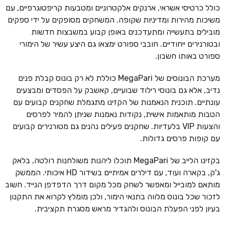
כולל כרטיסי אשראי, ארנקים אלקטרוניים ומטבעות קריפטוגרפיים, עם
משיכות מהירות ומדיניות שקופה. המשחקים מסופקים על ידי ספקים
מובילים בתעשייה ומתעדכנים באופן קבוע במשבצות חדשות
ובטורנירים ייחודיים. חובבי ספורט ימצאו גם היצע עשיר של הימורי
ספורט באותו חשבון.
מערכת הבונוסים של MegaPari כוללת לא רק בונוס קבלת פנים
נדיב, אלא גם בונוסי רילוד שבועיים, קאשבק על הפסדים ומבצעים
עונתיים. תוכנית הנאמנות של הקזינו מתגמלת שחקנים קבועים עם
הטבות מותאמות אישית, נקודות נאמנות שניתן להמיר לפרסים
והצעות VIP בלעדיות. שחקנים פעילים נהנים גם מטורנירים קבועים
עם קופות פרסים גדולות.
בקזינו הלייב של MegaPari תוכלו ליהנות משולחנות רולטה, בלאק
ג'ק, בקארה ועוד, עם דילרים אמיתיים בשידור HD איכותי. הממשק
מותאם למובייל ומאפשר לשחק מכל מקום דרך הדפדפן הנייד. חשוב
לזכור שכל בונוס מלווה בתנאי הימור, ולכן מומלץ לקרוא את התקנון
בעיון לפני הפעלת הבונוס ולהגדיר מראש מסגרת תקציבית.