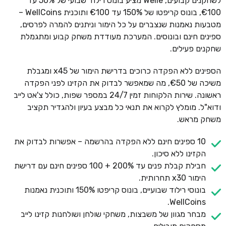
לשחקנים קבועים, Welle מציע בונוס רילוד שבועי של 50% עד
€100, בונוס קריפטו של 150% עד €100 ותוכנית WellCoins –
מטבעות נאמנות שנצברים על כל הימור וניתנים להמרה לפרסים,
ספינים חינם ובונוסים. המערכת מעודדת משחק קבוע ומתגמלת
שחקנים פעילים.
הספינים ללא הפקדה כרוכים בדרישת הימור של x45 ומגבלת
משיכה של €50, מה שמאפשר לבדוק את הקזינו לפני הפקדה
ראשונה. שירות הלקוחות זמין 24/7 במספר שפות, כולל צ'אט לייב
ודוא"ל. מומלץ לקרוא את תנאי כל מבצע בעיון ולהגדיר תקציב
משחק מראש.
10 ספינים חינם ללא הפקדה בהרשמה – אפשרות לבדוק את
הקזינו ללא סיכון.
חבילת קבלת פנים עד 200% + 100 ספינים חינם עם דרישת
הימור x30 תחרותית.
בונוסי רילוד שבועיים, בונוס קריפטו 150% ותוכנית נאמנות
WellCoins.
מבחר מגוון של משבצות, משחקי שולחן ושולחנות קזינו לייב