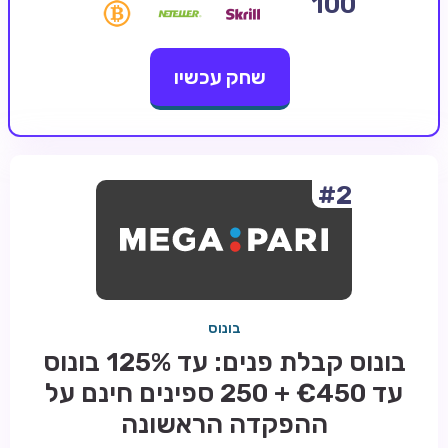
100
קזינו קריפטו
שחק עכשיו
קזינו PayPal
טורנירי קזינו
הימורי ספורט
אודות
#2
צור קשר
בלוג וחדשות
ביקורות
בונוס
חדשות
בונוס קבלת פנים: עד 125% בונוס
טיפים
עד €450 + 250 ספינים חינם על
מדריכים
ההפקדה הראשונה