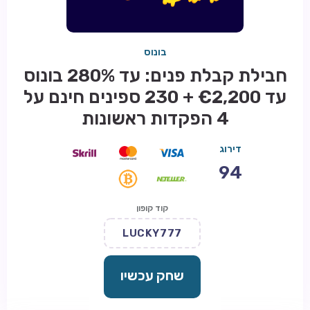
בונוס
חבילת קבלת פנים: עד 280% בונוס
עד €2,200 + 230 ספינים חינם על
4 הפקדות ראשונות
דירוג
94
קוד קופון
LUCKY777
שחק עכשיו