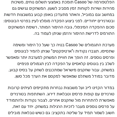
הפלטפורמה של Casoo תומכת באמצעי תשלום נוחים, משיכות
מהירות ושירות לקוחות זמין מסביב לשעון. המשחקים נגישים גם
במחשב וגם במובייל, והאתר מתעדכן באופן קבוע במשבצות חדשות
ובטורנירים ייחודיים. לפני ביצוע הפקדה מומלץ לעיין בפרטי הבונוסים:
סכום ההפקדה המינימלי, גובה ההימור המותר, רשימת המשחקים
התורמים לדרישת ההימור והזמן שניתן לעמוד בה.
מערכת התגמולים של Casoo בנויה כך שעל כל הימור ומשימה
שתסיימו, תצברו נקודות ו"ארטיפקטים" שניתן להמיר לבונוסים
ופרסים נוספים. זה הופך את חוויית המשחק למערבת יותר ומאפשר
לשלב בין בונוסים קלאסיים על הפקדה לבין תגמולים פנימיים
במשחק. עבור שחקנים מישראל שמתכננים לשחק על בסיס קבוע,
מדובר במודל משתלם שמאפשר למקסם את הערך מכל סשן.
במדור הקזינו לייב ועל משבצות נבחרות מתקיימים לעיתים קרובות
טורנירים עם קופות פרסים וטבלאות דירוג. השתתפות בטורנירים
מאפשרת להתחרות מול שחקנים אחרים, לצבור נקודות ולהתמודד
על פרסים נוספים מעבר לזכיות הרגילות במשחק. יחד עם זאת,
חשוב לשמור תמיד על שליטה בתקציב: גם כשיש טבלאות מובילים