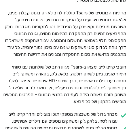
להרשות לעצמכם להפסיד.
מדיניות הבונוסים של Tsars כוללת לרוב לא רק בונוס קבלת פנים,
אלא גם בונוסים שבועיים על הפקדות מחדש, סיבובים חינם על
משבצות מובילות וקאשבק על הפסדים נטו לתקופות מוגדרות. חלק
מהמבצעים זמינים רק מהפקדה במינימום מסוים, וגובה הבונוס
המקסימלי תלוי באמצעי התשלום והמטבע. עבור שחקנים מישראל זו
דרך נוחה לבדוק סוגי משחקים שונים עם סיכון נמוך יחסית, כל עוד
מתכננים מראש את סכום ההפקדה ומבינים את דרישת ההימור.
חובבי קזינו לייב ימצאו ב‑Tsars מגוון רחב של שולחנות עם טווחי
הימור שונים. ניתן לשחק רולטה, בלאק ג'ק, בקארה ומשחקי לייב
נוספים עם דילרים אמיתיים, דרך שידורי HD איכותיים. אפשר לשלב
בין משחקי לייב לסלוטים ובונוסים פעילים, אך חשוב לזכור שלא כל
משחק תורם באותה מידה לעמידה בתנאי הבונוס – הפרטים המלאים
מופיעים בתקנון של כל מבצע.
מבחר גדול של משבצות מספקי תוכן מובילים וחדר קזינו לייב
עם רולטה, בלאק ג'ק ומשחקים נוספים עם דילרים אמיתיים.
בונוסי קבלת פנים לשחקנים חדשים ומבצעים קבועים לשחקנים