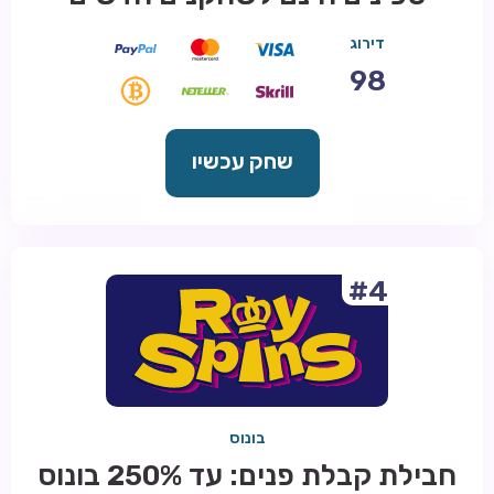
דירוג
98
שחק עכשיו
#4
בונוס
חבילת קבלת פנים: עד 250% בונוס