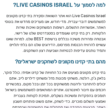
למה לסמוך על LIVE CASINOS ISRAEL?
Live Casinos Israel הוא אתר השוואת וסקירת בתי קזינו מקוונים
למשתמשים דוברי עברית. מדי חודש, אנו מעריכים מחדש את בונוסי
האתר, אפשרויות התשלום, רשימות המשחקים ואיכות שירות
הלקוחות. רק בתי קזינו שעומדים בסטנדרטים שלנו של רישוי,
אבטחה ומהירות משיכה נכללים ברשימת BEST שלנו. למרות שאנו
עשויים להרוויח הכנסות מפרסום, הדירוגים שלנו הם בלתי תלויים
ותמיד נותנים עדיפות לבטיחות ושביעות רצון השחקנים.
TSARS
חבילת קבלת פנים: בונוס 100% עד 300€ + 100 ספיני בונוס על
מהם בתי קזינו מקוונים לשחקנים ישראלים?
ההפקדה הראשונה
בתי קזינו מקוונים מציעים את כל החוויות של קזינו אמיתי, כולל פוקר,
CASOO
בלאק ג'ק, רולטה, משחקי מכונות מזל ומשחקי דילרים לייב. אתם
בונוס מתגלגל עד 2,000 ₪ + 200 ספינים חינם לשחקנים
יכולים להתחבר וליהנות ממשחקים בכל זמן ובכל מקום, במכשירים
חדשים
חכמים עם חיבור לאינטרנט. אתרים המותאמים למשתמשים בישראל
ROYSPINS
תומכים בהפקדות ומשיכות בשקלים, תמיכת לקוחות בעברית
חבילת קבלת פנים: עד 250% בונוס עד €2,000 + 200 ספינים
ואמצעי תשלום מוכרים. כדי לשחק, אתם פשוט פותחים חשבון
חינם על ההפקדות הראשונות
באתר, מבצעים הפקדה ואז מתחילים את המשחקים שבחרתם.