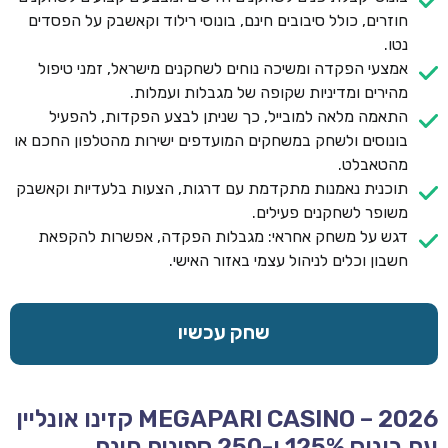
חוזרים, כולל סיבובים חינם, בונוסי רילוד וקאשבק על הפסדים
נטו.
אמצעי הפקדה ומשיכה נוחים לשחקנים מישראל, זמני טיפול
מהירים ומדיניות שקופה של מגבלות ועמלות.
התאמה מלאה למובייל, כך שניתן לבצע הפקדות, להפעיל
בונוסים ולשחק במשחקים המועדפים ישירות מהטלפון החכם או
מהטאבלט.
תוכנית נאמנות מתקדמת עם דרגות, הצעות בלעדיות וקאשבק
משופר לשחקנים פעילים.
דגש על משחק אחראי: מגבלות הפקדה, אפשרות להקפאת
חשבון וכלים לניהול עצמי באזור האישי.
שחק עכשיו
MEGAPARI CASINO – 2026 קזינו אונליין
עם בונוס 125% ו-250 ספינים חינם