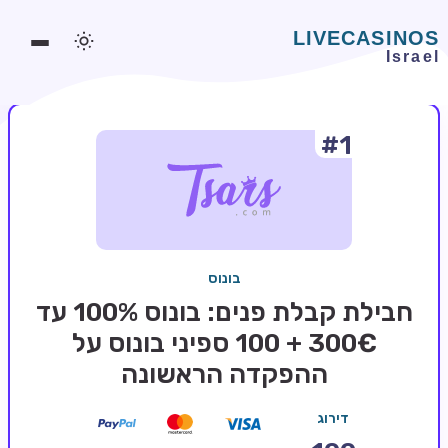
#1
משחקים אונליין
משחקים חינמיים
סלוטים אונליין
מדריכי קזינו
בונוס
מונדיאל 2026 הימורים
חבילת קבלת פנים: בונוס 100% עד
בלאקג'ק אונליין
300€ + 100 ספיני בונוס על
ההפקדה הראשונה
בקרה אונליין
וידאו פוקר
דירוג
בונוסים בקזינו אונליין