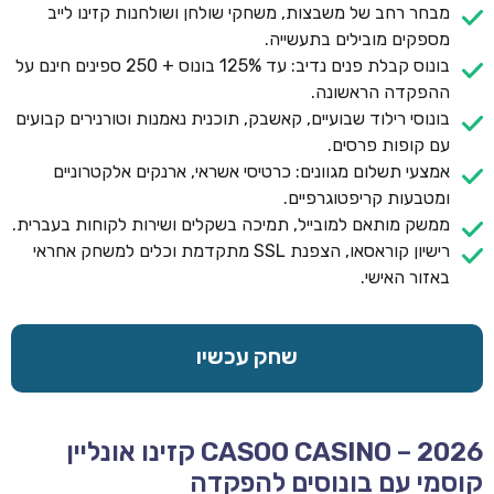
מבחר רחב של משבצות, משחקי שולחן ושולחנות קזינו לייב
מספקים מובילים בתעשייה.
בונוס קבלת פנים נדיב: עד 125% בונוס + 250 ספינים חינם על
ההפקדה הראשונה.
בונוסי רילוד שבועיים, קאשבק, תוכנית נאמנות וטורנירים קבועים
עם קופות פרסים.
אמצעי תשלום מגוונים: כרטיסי אשראי, ארנקים אלקטרוניים
ומטבעות קריפטוגרפיים.
ממשק מותאם למובייל, תמיכה בשקלים ושירות לקוחות בעברית.
רישיון קוראסאו, הצפנת SSL מתקדמת וכלים למשחק אחראי
באזור האישי.
שחק עכשיו
CASOO CASINO – 2026 קזינו אונליין
קוסמי עם בונוסים להפקדה