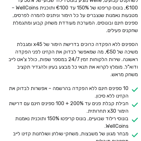
לשחקנים קבועים, Welle מציע בונוס רילוד שבועי של 50% עד
€100, בונוס קריפטו של 150% עד €100 ותוכנית WellCoins –
מטבעות נאמנות שנצברים על כל הימור וניתנים להמרה לפרסים,
ספינים חינם ובונוסים. המערכת מעודדת משחק קבוע ומתגמלת
שחקנים פעילים.
הספינים ללא הפקדה כרוכים בדרישת הימור של x45 ומגבלת
משיכה של €50, מה שמאפשר לבדוק את הקזינו לפני הפקדה
ראשונה. שירות הלקוחות זמין 24/7 במספר שפות, כולל צ'אט לייב
ודוא"ל. מומלץ לקרוא את תנאי כל מבצע בעיון ולהגדיר תקציב
משחק מראש.
10 ספינים חינם ללא הפקדה בהרשמה – אפשרות לבדוק את
הקזינו ללא סיכון.
חבילת קבלת פנים עד 200% + 100 ספינים חינם עם דרישת
הימור x30 תחרותית.
בונוסי רילוד שבועיים, בונוס קריפטו 150% ותוכנית נאמנות
WellCoins.
מבחר מגוון של משבצות, משחקי שולחן ושולחנות קזינו לייב