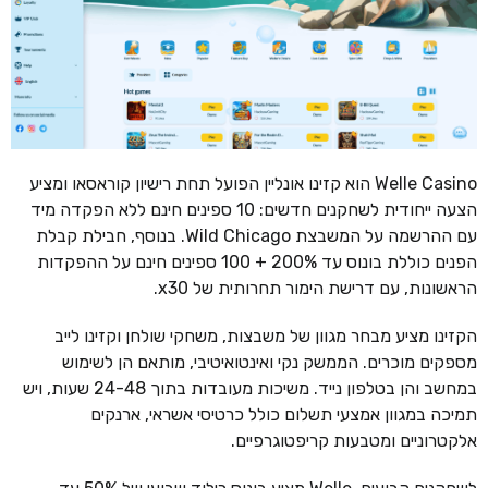
Welle Casino הוא קזינו אונליין הפועל תחת רישיון קוראסאו ומציע
הצעה ייחודית לשחקנים חדשים: 10 ספינים חינם ללא הפקדה מיד
עם ההרשמה על המשבצת Wild Chicago. בנוסף, חבילת קבלת
הפנים כוללת בונוס עד 200% + 100 ספינים חינם על ההפקדות
הראשונות, עם דרישת הימור תחרותית של x30.
הקזינו מציע מבחר מגוון של משבצות, משחקי שולחן וקזינו לייב
מספקים מוכרים. הממשק נקי ואינטואיטיבי, מותאם הן לשימוש
במחשב והן בטלפון נייד. משיכות מעובדות בתוך 24-48 שעות, ויש
תמיכה במגוון אמצעי תשלום כולל כרטיסי אשראי, ארנקים
אלקטרוניים ומטבעות קריפטוגרפיים.