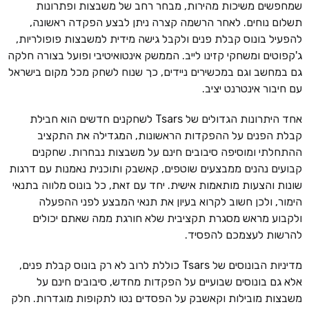
שמחפשים משיכות מהירות, מבחר רחב של משבצות ופתרונות
תשלום נוחים. לאחר הרשמה קצרה ניתן לבצע הפקדה ראשונה,
להפעיל בונוס קבלת פנים ולקבל גישה מידית למשבצות פופולריות,
ג'קפוטים ומשחקי קזינו לייב. הממשק אינטואיטיבי ופועל בצורה חלקה
גם במחשב וגם במכשירים ניידים, כך שנוח לשחק מכל מקום בישראל
עם חיבור אינטרנט יציב.
אחד היתרונות הגדולים של Tsars לשחקנים חדשים הוא חבילת
קבלת הפנים על ההפקדות הראשונות, המגדילה את התקציב
ההתחלתי ומוסיפה סיבובים חינם על משבצות נבחרות. שחקנים
קבועים נהנים ממבצעים שוטפים, קאשבק ותוכנית נאמנות עם דרגות
שונות והצעות מותאמות אישית. יחד עם זאת, כל בונוס מלווה בתנאי
הימור, ולכן חשוב לקרוא בעיון את תנאי המבצע לפני ההפעלה
ולקבוע מראש מסגרת תקציבית שלא חורגת ממה שאתם יכולים
להרשות לעצמכם להפסיד.
מדיניות הבונוסים של Tsars כוללת לרוב לא רק בונוס קבלת פנים,
אלא גם בונוסים שבועיים על הפקדות מחדש, סיבובים חינם על
משבצות מובילות וקאשבק על הפסדים נטו לתקופות מוגדרות. חלק