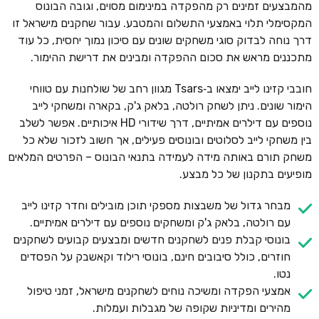
מהמבצעים זמינים רק מהפקדה במינימום מסוים, וגובה הבונוס
המקסימלי תלוי באמצעי התשלום והמטבע. עבור שחקנים מישראל זו
דרך נוחה לבדוק סוגי משחקים שונים עם סיכון נמוך יחסית, כל עוד
מתכננים מראש את סכום ההפקדה ומבינים את דרישת ההימור.
חובבי קזינו לייב ימצאו ב‑Tsars מגוון רחב של שולחנות עם טווחי
הימור שונים. ניתן לשחק רולטה, בלאק ג'ק, בקארה ומשחקי לייב
נוספים עם דילרים אמיתיים, דרך שידורי HD איכותיים. אפשר לשלב
בין משחקי לייב לסלוטים ובונוסים פעילים, אך חשוב לזכור שלא כל
משחק תורם באותה מידה לעמידה בתנאי הבונוס – הפרטים המלאים
מופיעים בתקנון של כל מבצע.
מבחר גדול של משבצות מספקי תוכן מובילים וחדר קזינו לייב
עם רולטה, בלאק ג'ק ומשחקים נוספים עם דילרים אמיתיים.
בונוסי קבלת פנים לשחקנים חדשים ומבצעים קבועים לשחקנים
חוזרים, כולל סיבובים חינם, בונוסי רילוד וקאשבק על הפסדים
נטו.
אמצעי הפקדה ומשיכה נוחים לשחקנים מישראל, זמני טיפול
מהירים ומדיניות שקופה של מגבלות ועמלות.