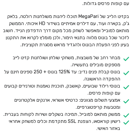
עם קופות פרסים גדולות.
בקזינו הלייב של MegaPari תוכלו ליהנות משולחנות רולטה, בלאק
ג'ק, בקארה ועוד, עם דילרים אמיתיים בשידור HD איכותי. הממשק
מותאם למובייל ומאפשר לשחק מכל מקום דרך הדפדפן הנייד. חשוב
לזכור שכל בונוס מלווה בתנאי הימור, ולכן מומלץ לקרוא את התקנון
בעיון לפני הפעלת הבונוס ולהגדיר מראש מסגרת תקציבית.
מבחר רחב של משבצות, משחקי שולחן ושולחנות קזינו לייב
מספקים מובילים בתעשייה.
בונוס קבלת פנים נדיב: עד 125% בונוס + 250 ספינים חינם על
ההפקדה הראשונה.
בונוסי רילוד שבועיים, קאשבק, תוכנית נאמנות וטורנירים קבועים
עם קופות פרסים.
אמצעי תשלום מגוונים: כרטיסי אשראי, ארנקים אלקטרוניים
ומטבעות קריפטוגרפיים.
ממשק מותאם למובייל, תמיכה בשקלים ושירות לקוחות בעברית.
רישיון קוראסאו, הצפנת SSL מתקדמת וכלים למשחק אחראי
באזור האישי.