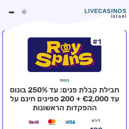
#1
משחקים אונליין
משחקים חינמיים
סלוטים אונליין
מדריכי קזינו
בונוס
מונדיאל 2026 הימורים
חבילת קבלת פנים: עד 250% בונוס
בלאקג'ק אונליין
עד €2,000 + 200 ספינים חינם על
ההפקדות הראשונות
בקרה אונליין
וידאו פוקר
דירוג
בונוסים בקזינו אונליין