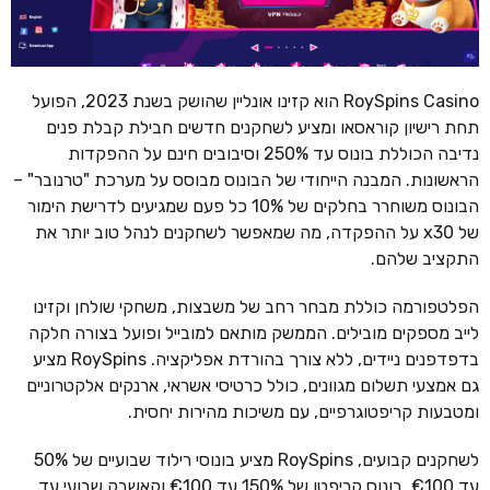
RoySpins Casino הוא קזינו אונליין שהושק בשנת 2023, הפועל
תחת רישיון קוראסאו ומציע לשחקנים חדשים חבילת קבלת פנים
נדיבה הכוללת בונוס עד 250% וסיבובים חינם על ההפקדות
הראשונות. המבנה הייחודי של הבונוס מבוסס על מערכת "טרנובר" –
הבונוס משוחרר בחלקים של 10% כל פעם שמגיעים לדרישת הימור
של x30 על ההפקדה, מה שמאפשר לשחקנים לנהל טוב יותר את
התקציב שלהם.
הפלטפורמה כוללת מבחר רחב של משבצות, משחקי שולחן וקזינו
לייב מספקים מובילים. הממשק מותאם למובייל ופועל בצורה חלקה
בדפדפנים ניידים, ללא צורך בהורדת אפליקציה. RoySpins מציע
גם אמצעי תשלום מגוונים, כולל כרטיסי אשראי, ארנקים אלקטרוניים
ומטבעות קריפטוגרפיים, עם משיכות מהירות יחסית.
לשחקנים קבועים, RoySpins מציע בונוסי רילוד שבועיים של 50%
עד €100, בונוס קריפטו של 150% עד €100 וקאשבק שבועי עד