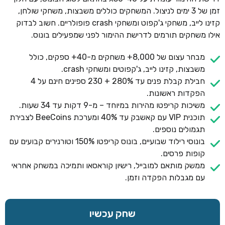
זמן של 3 ימים לניצול. המשחקים כוללים משבצות, משחקי שולחן,
קזינו לייב, משחקי ג'קפוט ומשחקי crash פופולריים. חשוב לבדוק
אילו משחקים תורמים לדרישת ההימור לפני שמפעילים בונוס.
מבחר עצום של 8,000+ משחקים מ-40+ ספקים, כולל
משבצות, קזינו לייב, ג'קפוטים ומשחקי crash.
חבילת קבלת פנים עד 280% + 230 ספינים חינם על 4
הפקדות ראשונות.
משיכות קריפטו מהירות במיוחד – מ-9 דקות עד 34 שעות.
תוכנית VIP עם קאשבק עד 40% ומערכת BeeCoins לצבירת
תגמולים נוספים.
בונוסי רילוד שבועיים, בונוס קריפטו 150% וטורנירים קבועים עם
קופות פרסים.
ממשק מותאם למובייל, רישיון קוראסאו ותמיכה במשחק אחראי
עם מגבלות הפקדה וזמן.
שחק עכשיו