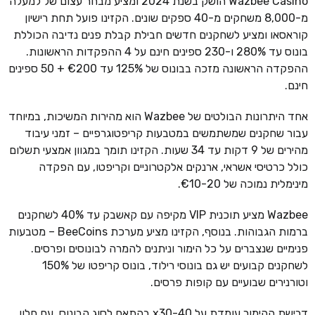
Wazbee Casino הושק בשנת 2024 ומציע מבחר עצום של למעלה
מ-8,000 משחקים מ-40 ספקים שונים. הקזינו פועל תחת רישיון
קוראסאו ומציע לשחקנים חדשים חבילת קבלת פנים נדיבה הכוללת
בונוס עד 280% ו-230 ספינים חינם על 4 ההפקדות הראשונות.
ההפקדה הראשונה מזכה בבונוס של 125% עד €200 + 50 ספינים
חינם.
אחד היתרונות הבולטים של Wazbee הוא מהירות המשיכות, במיוחד
עבור שחקנים שמשתמשים במטבעות קריפטוגרפיים – זמני עיבוד
מהירים של 9 דקות עד 34 שעות. הקזינו תומך במגוון אמצעי תשלום
כולל כרטיסי אשראי, ארנקים אלקטרוניים וקריפטו, עם הפקדה
מינימלית נמוכה של €10-20.
Wazbee מציע תוכנית VIP מקיפה עם קאשבק עד 40% לשחקנים
ברמות הגבוהות. בנוסף, הקזינו מציע מערכת BeeCoins – מטבעות
פנימיים שנצברים על כל הימור וניתנים להמרה לבונוסים ופרסים.
לשחקנים קבועים יש גם בונוסי רילוד, בונוס קריפטו של 150%
וטורנירים שבועיים עם קופות פרסים.
דרישת ההימור עומדת על x30-40 בהתאם לסוג הבונוס, עם חלון