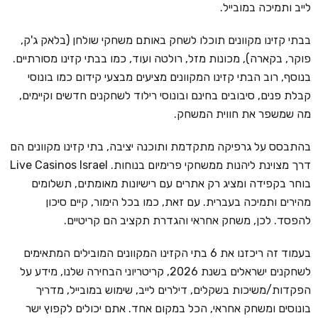
לייב ותמיכה במובייל.
בבתי קזינו מקוונים תוכלו לשחק באותם משחקי שולחן (בלאק ג'ק,
פוקר, בקארה), מכונות מזל, רולטה ועוד, כמו בבתי קזינו מסורתיים.
בנוסף, רוב הבתי קזינו המקוונים מציעים מבצעי קידום כמו בונוסי
קבלת פנים, סיבובים בחינם ובונוסי רילוד לשחקנים חדשים וקיימים,
מה שמשפר את חווית המשחק.
בהתבסס על גרפיקה מתקדמת ותוכנה יציבה, בתי קזינו מקוונים הם
דרך מצוינת ליהנות ממשחקי פרימיום בנוחות. Live Casinos Israel
בוחר בקפידה ומציג רק אתרים עם רישיונות מאומתים, תשלומים
מהירים ותמיכה בעברית. עם זאת, כמו בכל הימור, קיים סיכון
להפסד. לכן, משחק אחראי והגדרת תקציב הם קריטיים.
בעמוד זה ריכזנו את 6 בתי הקזינו המקוונים המובילים המתאימים
לשחקנים ישראלים בשנת 2026, קריטריוני הבחירה שלנו, מידע על
הפקדות/משיכות בשקלים, דילרים לייב, שימוש במובייל, מדריך
בונוסים ומשחק אחראי, הכל במקום אחד. אתם יכולים לקפוץ ישר