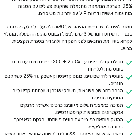
25%. מערכת הנאמנות מתגמלת שחקנים פעילים עם הטבות
מותאמות אישית ודרגות VIP עם יתרונות משופרים.
חשוב לשים לב שדרישת ההימור של x30 חלה על כל חלק מהבונוס
בנפרד, ויש חלון זמן של 3 ימים לניצול הבונוס מרגע ההפעלה. מומלץ
לקרוא בעיון את התנאים לפני הפקדה ולהגדיר מסגרת תקציבית
מראש.
חבילת קבלת פנים עד 250% + 200 ספינים חינם עם מבנה
בונוס מתגלגל ייחודי.
בונוסי רילוד שבועיים, בונוס קריפטו וקאשבק עד 25% לשחקנים
חוזרים.
מבחר רחב של משבצות, משחקי שולחן ושולחנות קזינו לייב
מספקים מובילים.
תמיכה באמצעי תשלום מגוונים: כרטיסי אשראי, ארנקים
אלקטרוניים ומטבעות קריפטוגרפיים.
ממשק מותאם למובייל עם חוויית משתמש חלקה ללא צורך
בהורדת אפליקציה.
רישיון קוראסאו, הצפנת SSL וכלים למשחק אחראי באזור האישי.