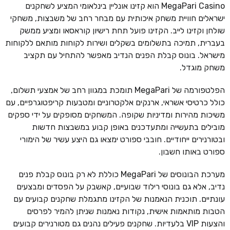
MegaPari Casino הוא קזינו אונליין בינלאומי המציע לשחקנים
ישראלים חוויית משחק איכותית עם מבחר רחב של משבצות, משחקי
שולחן וקזינו לייב. הקזינו פועל תחת רישיון קוראסאו ומציע ממשק
בעברית, תמיכה בתשלומים בשקלים ושירות לקוחות מותאם ללקוחות
מישראל. בונוס קבלת הפנים הנדיב מאפשר להתחיל עם תקציב
משחק מוגדל.
הפלטפורמה של MegaPari תומכת במגוון רחב של אמצעי תשלום,
כולל כרטיסי אשראי, ארנקים אלקטרוניים ומטבעות קריפטוגרפיים, עם
משיכות מהירות ומדיניות שקופה. המשחקים מסופקים על ידי ספקים
מובילים בתעשייה ומתעדכנים באופן קבוע במשבצות חדשות
ובטורנירים ייחודיים. חובבי ספורט ימצאו גם היצע עשיר של הימורי
ספורט באותו חשבון.
מערכת הבונוסים של MegaPari כוללת לא רק בונוס קבלת פנים
נדיב, אלא גם בונוסי רילוד שבועיים, קאשבק על הפסדים ומבצעים
עונתיים. תוכנית הנאמנות של הקזינו מתגמלת שחקנים קבועים עם
הטבות מותאמות אישית, נקודות נאמנות שניתן להמיר לפרסים
והצעות VIP בלעדיות. שחקנים פעילים נהנים גם מטורנירים קבועים