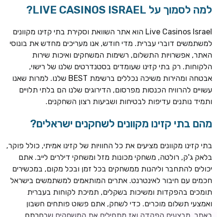
למה לסמוך על LIVE CASINOS ISRAEL?
Live Casinos Israel הוא אתר השוואת וסקירת בתי קזינו מקוונים
למשתמשים דוברי עברית. מדי חודש, אנו מעריכים מחדש את בונוסי
האתר, אפשרויות התשלום, רשימות המשחקים ואיכות שירות
הלקוחות. רק בתי קזינו שעומדים בסטנדרטים שלנו של רישוי,
אבטחה ומהירות משיכה נכללים ברשימת BEST שלנו. למרות שאנו
עשויים להרוויח הכנסות מפרסום, הדירוגים שלנו הם בלתי תלויים
ותמיד נותנים עדיפות לבטיחות ושביעות רצון השחקנים.
מהם בתי קזינו מקוונים לשחקנים ישראלים?
ROYSPINS
חבילת קבלת פנים: עד 250% בונוס עד €2,000 + 200 ספינים
חינם על ההפקדות הראשונות
בתי קזינו מקוונים מציעים את כל החוויות של קזינו אמיתי, כולל פוקר,
בלאק ג'ק, רולטה, משחקי מכונות מזל ומשחקי דילרים לייב. אתם
MEGAPARI
יכולים להתחבר וליהנות ממשחקים בכל זמן ובכל מקום, במכשירים
בונוס קבלת פנים: עד 125% בונוס עד €450 + 250 ספינים חינם
חכמים עם חיבור לאינטרנט. אתרים המותאמים למשתמשים בישראל
תומכים בהפקדות ומשיכות בשקלים, תמיכת לקוחות בעברית
WAZBEE
ואמצעי תשלום מוכרים. כדי לשחק, אתם פשוט פותחים חשבון
חבילת קבלת פנים: עד 280% בונוס עד €2,200 + 230 ספינים
באתר, מבצעים הפקדה ואז מתחילים את המשחקים שבחרתם.