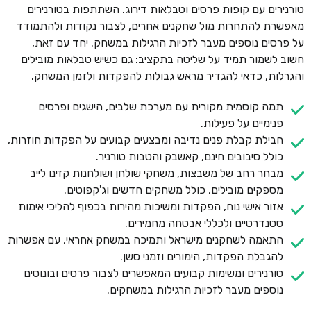
טורנירים עם קופות פרסים וטבלאות דירוג. השתתפות בטורנירים
מאפשרת להתחרות מול שחקנים אחרים, לצבור נקודות ולהתמודד
על פרסים נוספים מעבר לזכיות הרגילות במשחק. יחד עם זאת,
חשוב לשמור תמיד על שליטה בתקציב: גם כשיש טבלאות מובילים
והגרלות, כדאי להגדיר מראש גבולות להפקדות ולזמן המשחק.
תמה קוסמית מקורית עם מערכת שלבים, הישגים ופרסים
פנימיים על פעילות.
חבילת קבלת פנים נדיבה ומבצעים קבועים על הפקדות חוזרות,
כולל סיבובים חינם, קאשבק והטבות טורניר.
מבחר רחב של משבצות, משחקי שולחן ושולחנות קזינו לייב
מספקים מובילים, כולל משחקים חדשים וג'קפוטים.
אזור אישי נוח, הפקדות ומשיכות מהירות בכפוף להליכי אימות
סטנדרטיים ולכללי אבטחה מחמירים.
התאמה לשחקנים מישראל ותמיכה במשחק אחראי, עם אפשרות
להגבלת הפקדות, הימורים וזמני סשן.
טורנירים ומשימות קבועים המאפשרים לצבור פרסים ובונוסים
נוספים מעבר לזכיות הרגילות במשחקים.