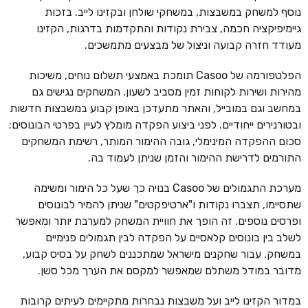
נוסף למשחק במשבצות, במשחקי שולחן ובקזינו לייב. בזכות
גיימיפיקציה חכמה, צבירת נקודות והתקדמות בדרגות, הקזינו
מעודד חזרה קבועה וניצול של מבצעים מתמשכים.
הפלטפורמה של Casoo תומכת באמצעי תשלום נוחים, משיכות
מהירות ושירות לקוחות זמין מסביב לשעון. המשחקים נגישים גם
במחשב וגם במובייל, והאתר מתעדכן באופן קבוע במשבצות חדשות
ובטורנירים ייחודיים. לפני ביצוע הפקדה מומלץ לעיין בפרטי הבונוסים:
סכום ההפקדה המינימלי, גובה ההימור המותר, רשימת המשחקים
התורמים לדרישת ההימור והזמן שניתן לעמוד בה.
מערכת התגמולים של Casoo בנויה כך שעל כל הימור ומשימה
שתסיימו, תצברו נקודות ו"ארטיפקטים" שניתן להמיר לבונוסים
ופרסים נוספים. זה הופך את חוויית המשחק למערבת יותר ומאפשר
לשלב בין בונוסים קלאסיים על הפקדה לבין תגמולים פנימיים
במשחק. עבור שחקנים מישראל שמתכננים לשחק על בסיס קבוע,
מדובר במודל משתלם שמאפשר למקסם את הערך מכל סשן.
במדור הקזינו לייב ועל משבצות נבחרות מתקיימים לעיתים קרובות