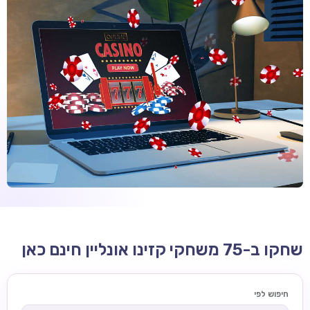
קזינו קריפטו
קזינו PayPal
טורנירי קזינו
הימורי ספורט
אודות
צור קשר
בלוג וחדשות
ביקורות
חדשות
שחקו ב-75 משחקי קזינו אונליין חינם כאן
טיפים
מדריכים
חיפוש לפי