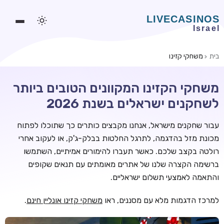
בית
משחקי קזינו
משחקים אונליין
משחקי הקזינו המקוונים הטובים ביותר
משחקים חינמיים
לשחקנים ישראלים בשנת 2026
סלוטים אונליין
עבור שחקנים מישראל, אנחנו מקבצים כותרים כך שתוכלו לפתוח
מדריכי קזינו
מכונת מזל בהדגמה, לתרגל החלטות בבלק-ג'ק, או לעקוב אחרי
מונדיאל 2026 הימורים
רולטה בקצב שלכם. כאשר תעברו להימורים אמיתיים, השתמשו
ברשימה הקצרה שלנו של אתרים מאומתים עם תנאים שקופים
בלאקג'ק אונליין
והתאמה לאמצעי תשלום ישראליים.
בקרה אונליין
למרכז הדגמות מלא עם מסננים, ראו
משחקי קזינו אונליין חינם
.
וידאו פוקר
בונוסים בקזינו אונליין