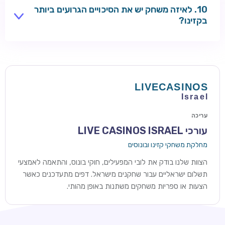
לאיזה משחק יש את הסיכויים הגרועים ביותר
מסננות את היסודות האלה.
בקזינו?
מרדף אחר ג'ק-פוט ענק במכונת מזל או הימור סיכוי ארוך
טווח עדיין נושא סיכויים אמיתיים תלולים גם כאשר RTP
הבסיסי נראה ידידותי. השוו טבלאות תשלומים שפורסמו:
פרסים עליונים עסיסיים יותר בדרך כלל אומרים סיכויים
קלושים יותר להנחית אותם בפועל.
עריכה
עורכי LIVE CASINOS ISRAEL
מחלקת משחקי קזינו ובונוסים
הצוות שלנו בודק את לובי המפעילים, חוקי בונוס, והתאמה לאמצעי
תשלום ישראליים עבור שחקנים מישראל. דפים מתעדכנים כאשר
הצעות או ספריות משחקים משתנות באופן מהותי.
TSARS
חבילת קבלת פנים: בונוס 100% עד 300€ + 100 ספיני בונוס על
ההפקדה הראשונה