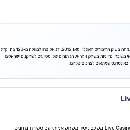
דניאל גורדון הוא אנליסט עצמאי המתמחה בשוק ההימורים האונליין מאז 2012. דניאל בחן למעלה מ-120 בתי קזינ
אי משיכה ומדיניות משחק אחראי. הניתוחים שלו מסייעים לשחקנים ישראלים
ו באינטרנט שמתאים לצרכים שלהם.
Li
צוות העריכה של Live Casinos Israel משלב ניסיון משחק אמיתי עם סקירת נתונים