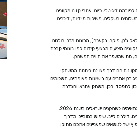
פורמט דיגיטלי. כיום, אתרי קזינו מקוונים
שלומים בשקלים, משיכות מיידיות, דילרים
אק ג'ק, פוקר, בקארה), מכונות מזל, רולטה
מקוונים מציעים מבצעי קידום כמו בונוסי קבלת
ימים, מה שמשפר את חווית המשחק.
קוונים הם דרך מצוינת ליהנות ממשחקי
Live Cas בוחר בקפידה ומציג רק אתרים עם רישיונות מאומתים, תשלומים
יכון להפסד. לכן, משחק אחראי והגדרת
בעמוד זה ריכזנו את 6 בתי הקזינו המקוונים המובילים המתאימים לשחקנים ישראלים בשנת 2026,
 דילרים לייב, שימוש במובייל, מדריך
וץ ישר לנושאים שמעניינים אתכם מתוכן