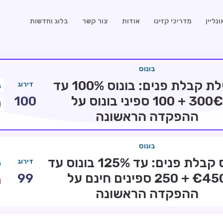
נליין
מדריכי קזינו
אודות
צור קשר
בלוג וחדשות
בונוס
חבילת קבלת פנים: בונוס 100% עד
דירוג
300€ + 100 ספיני בונוס על
100
ההפקדה הראשונה
בונוס
בונוס קבלת פנים: עד 125% בונוס עד
דירוג
€450 + 250 ספינים חינם על
99
ההפקדה הראשונה