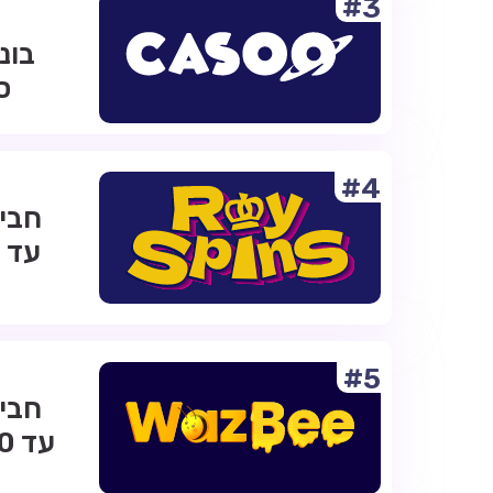
#3
ס
#4
#5