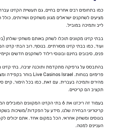
כמו בתחומים רבים אחרים בחיים, גם תעשיית הקזינו עברה ל
מציעים לשחקנים ישראלים מגוון משחקים ושירותים, כולל ת
לייב ותמיכה במובייל.
בבתי קזינו מקוונים תוכלו לשחק באותם משחקי שולחן (בל
ועוד, כמו בבתי קזינו מסורתיים. בנוסף, רוב הבתי קזינו ה
פנים, סיבובים בחינם ובונוסי רילוד לשחקנים חדשים וקי
בהתבסס על גרפיקה מתקדמת ותוכנה יציבה, בתי קזינו מ
פרימיום בנוחות. inos Israel
מהירים ותמיכה בעברית. עם זאת, כמו בכל הימור, קיים ס
תקציב הם קריטיים.
קריטריוני הבחירה שלנו, מידע על הפקדות/משיכות בשקלים,
בונוסים ומשחק אחראי, הכל במקום אחד. אתם יכולים לקפ
העניינים למטה.