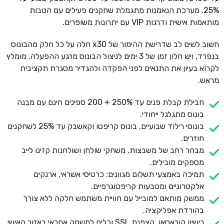
25%. מערכת הנאמנות מתגמלת שחקנים פעילים עם הטבות
מותאמות אישית ודרגות VIP עם יתרונות משופרים.
חשוב לשים לב שדרישת ההימור של x30 חלה על כל חלק מהבונוס
בנפרד, ויש חלון זמן של 3 ימים לניצול הבונוס מרגע ההפעלה. מומלץ
לקרוא בעיון את התנאים לפני הפקדה ולהגדיר מסגרת תקציבית
מראש.
חבילת קבלת פנים עד 250% + 200 ספינים חינם עם מבנה
בונוס מתגלגל ייחודי.
בונוסי רילוד שבועיים, בונוס קריפטו וקאשבק עד 25% לשחקנים
חוזרים.
מבחר רחב של משבצות, משחקי שולחן ושולחנות קזינו לייב
מספקים מובילים.
תמיכה באמצעי תשלום מגוונים: כרטיסי אשראי, ארנקים
אלקטרוניים ומטבעות קריפטוגרפיים.
ממשק מותאם למובייל עם חוויית משתמש חלקה ללא צורך
בהורדת אפליקציה.
רישיון קוראסאו, הצפנת SSL וכלים למשחק אחראי באזור האישי.