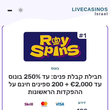
#1
משחקים אונליין
משחקים חינמיים
סלוטים אונליין
מדריכי קזינו
בונוס
מונדיאל 2026 הימורים
חבילת קבלת פנים: עד 250% בונוס
בלאקג'ק אונליין
עד €2,000 + 200 ספינים חינם על
ההפקדות הראשונות
בקרה אונליין
וידאו פוקר
דירוג
בונוסים בקזינו אונליין