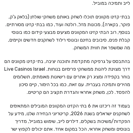
לייב ותמיכה במובייל.
בבתי קזינו מקוונים תוכלו לשחק באותם משחקי שולחן (בלאק ג'ק,
פוקר, בקארה), מכונות מזל, רולטה ועוד, כמו בבתי קזינו מסורתיים.
בנוסף, רוב הבתי קזינו המקוונים מציעים מבצעי קידום כמו בונוסי
קבלת פנים, סיבובים בחינם ובונוסי רילוד לשחקנים חדשים וקיימים,
מה שמשפר את חווית המשחק.
בהתבסס על גרפיקה מתקדמת ותוכנה יציבה, בתי קזינו מקוונים הם
דרך מצוינת ליהנות ממשחקי פרימיום בנוחות. Live Casinos Israel
בוחר בקפידה ומציג רק אתרים עם רישיונות מאומתים, תשלומים
מהירים ותמיכה בעברית. עם זאת, כמו בכל הימור, קיים סיכון
להפסד. לכן, משחק אחראי והגדרת תקציב הם קריטיים.
בעמוד זה ריכזנו את 6 בתי הקזינו המקוונים המובילים המתאימים
לשחקנים ישראלים בשנת 2026, קריטריוני הבחירה שלנו, מידע על
הפקדות/משיכות בשקלים, דילרים לייב, שימוש במובייל, מדריך
בונוסים ומשחק אחראי, הכל במקום אחד. אתם יכולים לקפוץ ישר