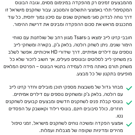
מהמבצעים זמינים רק מהפקדה במינימום מסוים, וגובה הבונוס
המקסימלי תלוי באמצעי התשלום והמטבע. עבור שחקנים מישראל זו
דרך נוחה לבדוק סוגי משחקים שונים עם סיכון נמוך יחסית, כל עוד
מתכננים מראש את סכום ההפקדה ומבינים את דרישת ההימור.
חובבי קזינו לייב ימצאו ב‑Tsars מגוון רחב של שולחנות עם טווחי
הימור שונים. ניתן לשחק רולטה, בלאק ג'ק, בקארה ומשחקי לייב
נוספים עם דילרים אמיתיים, דרך שידורי HD איכותיים. אפשר לשלב
בין משחקי לייב לסלוטים ובונוסים פעילים, אך חשוב לזכור שלא כל
משחק תורם באותה מידה לעמידה בתנאי הבונוס – הפרטים המלאים
מופיעים בתקנון של כל מבצע.
מבחר גדול של משבצות מספקי תוכן מובילים וחדר קזינו לייב
עם רולטה, בלאק ג'ק ומשחקים נוספים עם דילרים אמיתיים.
בונוסי קבלת פנים לשחקנים חדשים ומבצעים קבועים לשחקנים
חוזרים, כולל סיבובים חינם, בונוסי רילוד וקאשבק על הפסדים
נטו.
אמצעי הפקדה ומשיכה נוחים לשחקנים מישראל, זמני טיפול
מהירים ומדיניות שקופה של מגבלות ועמלות.