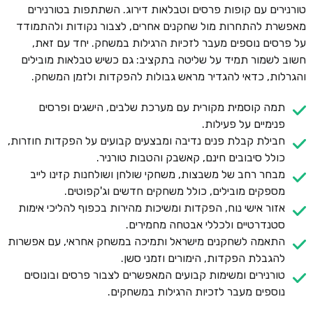
טורנירים עם קופות פרסים וטבלאות דירוג. השתתפות בטורנירים
מאפשרת להתחרות מול שחקנים אחרים, לצבור נקודות ולהתמודד
על פרסים נוספים מעבר לזכיות הרגילות במשחק. יחד עם זאת,
חשוב לשמור תמיד על שליטה בתקציב: גם כשיש טבלאות מובילים
והגרלות, כדאי להגדיר מראש גבולות להפקדות ולזמן המשחק.
תמה קוסמית מקורית עם מערכת שלבים, הישגים ופרסים
פנימיים על פעילות.
חבילת קבלת פנים נדיבה ומבצעים קבועים על הפקדות חוזרות,
כולל סיבובים חינם, קאשבק והטבות טורניר.
מבחר רחב של משבצות, משחקי שולחן ושולחנות קזינו לייב
מספקים מובילים, כולל משחקים חדשים וג'קפוטים.
אזור אישי נוח, הפקדות ומשיכות מהירות בכפוף להליכי אימות
סטנדרטיים ולכללי אבטחה מחמירים.
התאמה לשחקנים מישראל ותמיכה במשחק אחראי, עם אפשרות
להגבלת הפקדות, הימורים וזמני סשן.
טורנירים ומשימות קבועים המאפשרים לצבור פרסים ובונוסים
נוספים מעבר לזכיות הרגילות במשחקים.