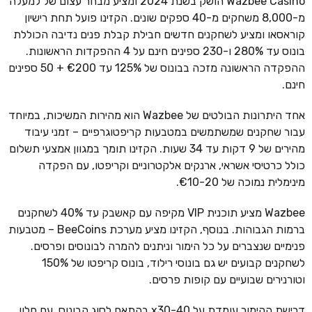
Wazbee Casino הושק בשנת 2024 ומציע מבחר עצום של למעלה
מ-8,000 משחקים מ-40 ספקים שונים. הקזינו פועל תחת רישיון
קוראסאו ומציע לשחקנים חדשים חבילת קבלת פנים נדיבה הכוללת
בונוס עד 280% ו-230 ספינים חינם על 4 ההפקדות הראשונות.
ההפקדה הראשונה מזכה בבונוס של 125% עד €200 + 50 ספינים
חינם.
אחד היתרונות הבולטים של Wazbee הוא מהירות המשיכות, במיוחד
עבור שחקנים שמשתמשים במטבעות קריפטוגרפיים – זמני עיבוד
מהירים של 9 דקות עד 34 שעות. הקזינו תומך במגוון אמצעי תשלום
כולל כרטיסי אשראי, ארנקים אלקטרוניים וקריפטו, עם הפקדה
מינימלית נמוכה של €10-20.
Wazbee מציע תוכנית VIP מקיפה עם קאשבק עד 40% לשחקנים
ברמות הגבוהות. בנוסף, הקזינו מציע מערכת BeeCoins – מטבעות
פנימיים שנצברים על כל הימור וניתנים להמרה לבונוסים ופרסים.
לשחקנים קבועים יש גם בונוסי רילוד, בונוס קריפטו של 150%
וטורנירים שבועיים עם קופות פרסים.
דרישת ההימור עומדת על x30-40 בהתאם לסוג הבונוס, עם חלון