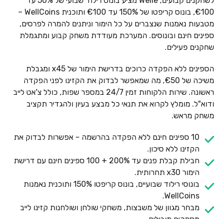
לשחקנים קבועים, Welle מציע בונוס רילוד שבועי של 50% עד
€100, בונוס קריפטו של 150% עד €100 ותוכנית WellCoins –
מטבעות נאמנות שנצברים על כל הימור וניתנים להמרה לפרסים,
ספינים חינם ובונוסים. המערכת מעודדת משחק קבוע ומתגמלת
שחקנים פעילים.
הספינים ללא הפקדה כרוכים בדרישת הימור של x45 ומגבלת
משיכה של €50, מה שמאפשר לבדוק את הקזינו לפני הפקדה
ראשונה. שירות הלקוחות זמין 24/7 במספר שפות, כולל צ'אט לייב
ודוא"ל. מומלץ לקרוא את תנאי כל מבצע בעיון ולהגדיר תקציב
משחק מראש.
10 ספינים חינם ללא הפקדה בהרשמה – אפשרות לבדוק את
הקזינו ללא סיכון.
חבילת קבלת פנים עד 200% + 100 ספינים חינם עם דרישת
הימור x30 תחרותית.
בונוסי רילוד שבועיים, בונוס קריפטו 150% ותוכנית נאמנות
WellCoins.
מבחר מגוון של משבצות, משחקי שולחן ושולחנות קזינו לייב