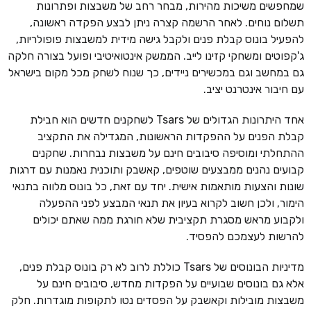
שמחפשים משיכות מהירות, מבחר רחב של משבצות ופתרונות
תשלום נוחים. לאחר הרשמה קצרה ניתן לבצע הפקדה ראשונה,
להפעיל בונוס קבלת פנים ולקבל גישה מידית למשבצות פופולריות,
ג'קפוטים ומשחקי קזינו לייב. הממשק אינטואיטיבי ופועל בצורה חלקה
גם במחשב וגם במכשירים ניידים, כך שנוח לשחק מכל מקום בישראל
עם חיבור אינטרנט יציב.
אחד היתרונות הגדולים של Tsars לשחקנים חדשים הוא חבילת
קבלת הפנים על ההפקדות הראשונות, המגדילה את התקציב
ההתחלתי ומוסיפה סיבובים חינם על משבצות נבחרות. שחקנים
קבועים נהנים ממבצעים שוטפים, קאשבק ותוכנית נאמנות עם דרגות
שונות והצעות מותאמות אישית. יחד עם זאת, כל בונוס מלווה בתנאי
הימור, ולכן חשוב לקרוא בעיון את תנאי המבצע לפני ההפעלה
ולקבוע מראש מסגרת תקציבית שלא חורגת ממה שאתם יכולים
להרשות לעצמכם להפסיד.
מדיניות הבונוסים של Tsars כוללת לרוב לא רק בונוס קבלת פנים,
אלא גם בונוסים שבועיים על הפקדות מחדש, סיבובים חינם על
משבצות מובילות וקאשבק על הפסדים נטו לתקופות מוגדרות. חלק