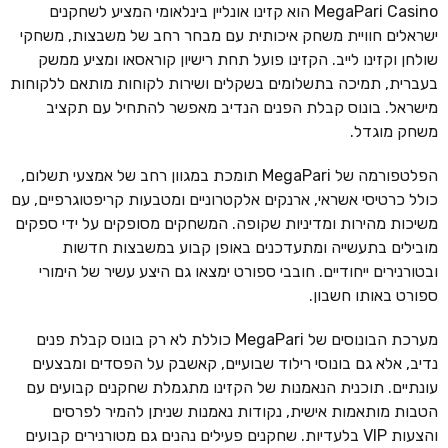
MegaPari Casino הוא קזינו אונליין בינלאומי המציע לשחקנים
ישראלים חוויית משחק איכותית עם מבחר רחב של משבצות, משחקי
שולחן וקזינו לייב. הקזינו פועל תחת רישיון קוראסאו ומציע ממשק
בעברית, תמיכה בתשלומים בשקלים ושירות לקוחות מותאם ללקוחות
מישראל. בונוס קבלת הפנים הנדיב מאפשר להתחיל עם תקציב
משחק מוגדל.
הפלטפורמה של MegaPari תומכת במגוון רחב של אמצעי תשלום,
כולל כרטיסי אשראי, ארנקים אלקטרוניים ומטבעות קריפטוגרפיים, עם
משיכות מהירות ומדיניות שקופה. המשחקים מסופקים על ידי ספקים
מובילים בתעשייה ומתעדכנים באופן קבוע במשבצות חדשות
ובטורנירים ייחודיים. חובבי ספורט ימצאו גם היצע עשיר של הימורי
ספורט באותו חשבון.
מערכת הבונוסים של MegaPari כוללת לא רק בונוס קבלת פנים
נדיב, אלא גם בונוסי רילוד שבועיים, קאשבק על הפסדים ומבצעים
עונתיים. תוכנית הנאמנות של הקזינו מתגמלת שחקנים קבועים עם
הטבות מותאמות אישית, נקודות נאמנות שניתן להמיר לפרסים
והצעות VIP בלעדיות. שחקנים פעילים נהנים גם מטורנירים קבועים