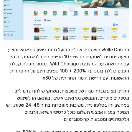
Welle Casino הוא קזינו אונליין הפועל תחת רישיון קוראסאו ומציע
הצעה ייחודית לשחקנים חדשים: 10 ספינים חינם ללא הפקדה מיד
עם ההרשמה על המשבצת Wild Chicago. בנוסף, חבילת קבלת
הפנים כוללת בונוס עד 200% + 100 ספינים חינם על ההפקדות
הראשונות, עם דרישת הימור תחרותית של x30.
הקזינו מציע מבחר מגוון של משבצות, משחקי שולחן וקזינו לייב
מספקים מוכרים. הממשק נקי ואינטואיטיבי, מותאם הן לשימוש
במחשב והן בטלפון נייד. משיכות מעובדות בתוך 24-48 שעות, ויש
תמיכה במגוון אמצעי תשלום כולל כרטיסי אשראי, ארנקים
אלקטרוניים ומטבעות קריפטוגרפיים.