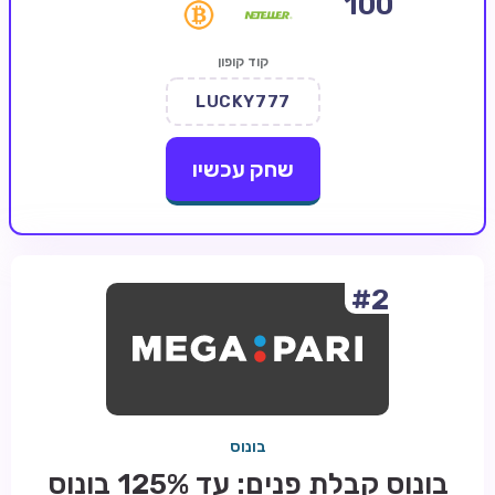
100
קזינו קריפטו
קוד קופון
קזינו PayPal
LUCKY777
טורנירי קזינו
הימורי ספורט
שחק עכשיו
אודות
צור קשר
בלוג וחדשות
#2
ביקורות
חדשות
טיפים
בונוס
מדריכים
בונוס קבלת פנים: עד 125% בונוס