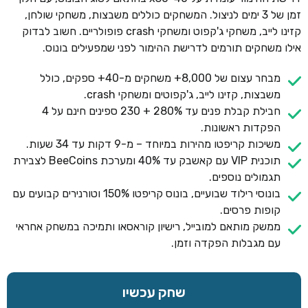
זמן של 3 ימים לניצול. המשחקים כוללים משבצות, משחקי שולחן,
קזינו לייב, משחקי ג'קפוט ומשחקי crash פופולריים. חשוב לבדוק
אילו משחקים תורמים לדרישת ההימור לפני שמפעילים בונוס.
מבחר עצום של 8,000+ משחקים מ-40+ ספקים, כולל
משבצות, קזינו לייב, ג'קפוטים ומשחקי crash.
חבילת קבלת פנים עד 280% + 230 ספינים חינם על 4
הפקדות ראשונות.
משיכות קריפטו מהירות במיוחד – מ-9 דקות עד 34 שעות.
תוכנית VIP עם קאשבק עד 40% ומערכת BeeCoins לצבירת
תגמולים נוספים.
בונוסי רילוד שבועיים, בונוס קריפטו 150% וטורנירים קבועים עם
קופות פרסים.
ממשק מותאם למובייל, רישיון קוראסאו ותמיכה במשחק אחראי
עם מגבלות הפקדה וזמן.
שחק עכשיו