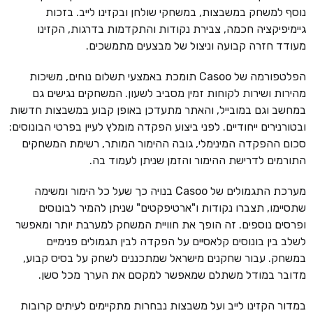
נוסף למשחק במשבצות, במשחקי שולחן ובקזינו לייב. בזכות
גיימיפיקציה חכמה, צבירת נקודות והתקדמות בדרגות, הקזינו
מעודד חזרה קבועה וניצול של מבצעים מתמשכים.
הפלטפורמה של Casoo תומכת באמצעי תשלום נוחים, משיכות
מהירות ושירות לקוחות זמין מסביב לשעון. המשחקים נגישים גם
במחשב וגם במובייל, והאתר מתעדכן באופן קבוע במשבצות חדשות
ובטורנירים ייחודיים. לפני ביצוע הפקדה מומלץ לעיין בפרטי הבונוסים:
סכום ההפקדה המינימלי, גובה ההימור המותר, רשימת המשחקים
התורמים לדרישת ההימור והזמן שניתן לעמוד בה.
מערכת התגמולים של Casoo בנויה כך שעל כל הימור ומשימה
שתסיימו, תצברו נקודות ו"ארטיפקטים" שניתן להמיר לבונוסים
ופרסים נוספים. זה הופך את חוויית המשחק למערבת יותר ומאפשר
לשלב בין בונוסים קלאסיים על הפקדה לבין תגמולים פנימיים
במשחק. עבור שחקנים מישראל שמתכננים לשחק על בסיס קבוע,
מדובר במודל משתלם שמאפשר למקסם את הערך מכל סשן.
במדור הקזינו לייב ועל משבצות נבחרות מתקיימים לעיתים קרובות