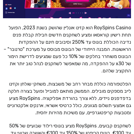
RoySpins Casino הוא קזינו אונליין שהושק בשנת 2023, הפועל
תחת רישיון קוראסאו ומציע לשחקנים חדשים חבילת קבלת פנים
נדיבה הכוללת בונוס עד 250% וסיבובים חינם על ההפקדות
הראשונות. המבנה הייחודי של הבונוס מבוסס על מערכת "טרנובר" –
הבונוס משוחרר בחלקים של 10% כל פעם שמגיעים לדרישת הימור
של x30 על ההפקדה, מה שמאפשר לשחקנים לנהל טוב יותר את
התקציב שלהם.
הפלטפורמה כוללת מבחר רחב של משבצות, משחקי שולחן וקזינו
לייב מספקים מובילים. הממשק מותאם למובייל ופועל בצורה חלקה
בדפדפנים ניידים, ללא צורך בהורדת אפליקציה. RoySpins מציע
גם אמצעי תשלום מגוונים, כולל כרטיסי אשראי, ארנקים אלקטרוניים
ומטבעות קריפטוגרפיים, עם משיכות מהירות יחסית.
לשחקנים קבועים, RoySpins מציע בונוסי רילוד שבועיים של 50%
עד €100, בונוס קריפטו של 150% עד €100 וקאשבק שבועי עד