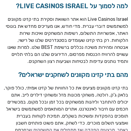
למה לסמוך על LIVE CASINOS ISRAEL?
Live Casinos Israel הוא אתר השוואת וסקירת בתי קזינו מקוונים
למשתמשים דוברי עברית. מדי חודש, אנו מעריכים מחדש את בונוסי
האתר, אפשרויות התשלום, רשימות המשחקים ואיכות שירות
הלקוחות. רק בתי קזינו שעומדים בסטנדרטים שלנו של רישוי,
אבטחה ומהירות משיכה נכללים ברשימת BEST שלנו. למרות שאנו
עשויים להרוויח הכנסות מפרסום, הדירוגים שלנו הם בלתי תלויים
ותמיד נותנים עדיפות לבטיחות ושביעות רצון השחקנים.
מהם בתי קזינו מקוונים לשחקנים ישראלים?
ROYSPINS
חבילת קבלת פנים: עד 250% בונוס עד €2,000 + 200 ספינים
חינם על ההפקדות הראשונות
בתי קזינו מקוונים מציעים את כל החוויות של קזינו אמיתי, כולל פוקר,
בלאק ג'ק, רולטה, משחקי מכונות מזל ומשחקי דילרים לייב. אתם
MEGAPARI
יכולים להתחבר וליהנות ממשחקים בכל זמן ובכל מקום, במכשירים
בונוס קבלת פנים: עד 125% בונוס עד €450 + 250 ספינים חינם
חכמים עם חיבור לאינטרנט. אתרים המותאמים למשתמשים בישראל
תומכים בהפקדות ומשיכות בשקלים, תמיכת לקוחות בעברית
WAZBEE
ואמצעי תשלום מוכרים. כדי לשחק, אתם פשוט פותחים חשבון
חבילת קבלת פנים: עד 280% בונוס עד €2,200 + 230 ספינים
באתר, מבצעים הפקדה ואז מתחילים את המשחקים שבחרתם.