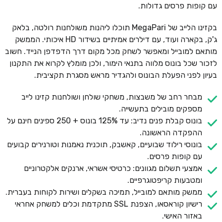
עם קופות פרסים גדולות.
בקזינו הלייב של MegaPari תוכלו ליהנות משולחנות רולטה, בלאק
ג'ק, בקארה ועוד, עם דילרים אמיתיים בשידור HD איכותי. הממשק
מותאם למובייל ומאפשר לשחק מכל מקום דרך הדפדפן הנייד. חשוב
לזכור שכל בונוס מלווה בתנאי הימור, ולכן מומלץ לקרוא את התקנון
בעיון לפני הפעלת הבונוס ולהגדיר מראש מסגרת תקציבית.
מבחר רחב של משבצות, משחקי שולחן ושולחנות קזינו לייב
מספקים מובילים בתעשייה.
בונוס קבלת פנים נדיב: עד 125% בונוס + 250 ספינים חינם על
ההפקדה הראשונה.
בונוסי רילוד שבועיים, קאשבק, תוכנית נאמנות וטורנירים קבועים
עם קופות פרסים.
אמצעי תשלום מגוונים: כרטיסי אשראי, ארנקים אלקטרוניים
ומטבעות קריפטוגרפיים.
ממשק מותאם למובייל, תמיכה בשקלים ושירות לקוחות בעברית.
רישיון קוראסאו, הצפנת SSL מתקדמת וכלים למשחק אחראי
באזור האישי.