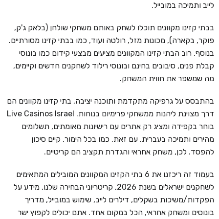
לייב ותמיכה במובייל.
בבתי קזינו מקוונים תוכלו לשחק באותם משחקי שולחן (בלאק ג'ק,
פוקר, בקארה), מכונות מזל, רולטה ועוד, כמו בבתי קזינו מסורתיים.
בנוסף, רוב הבתי קזינו המקוונים מציעים מבצעי קידום כמו בונוסי
קבלת פנים, סיבובים בחינם ובונוסי רילוד לשחקנים חדשים וקיימים,
מה שמשפר את חווית המשחק.
בהתבסס על גרפיקה מתקדמת ותוכנה יציבה, בתי קזינו מקוונים הם
דרך מצוינת ליהנות ממשחקי פרימיום בנוחות. Live Casinos Israel
בוחר בקפידה ומציג רק אתרים עם רישיונות מאומתים, תשלומים
מהירים ותמיכה בעברית. עם זאת, כמו בכל הימור, קיים סיכון
להפסד. לכן, משחק אחראי והגדרת תקציב הם קריטיים.
בעמוד זה ריכזנו את 6 בתי הקזינו המקוונים המובילים המתאימים
לשחקנים ישראלים בשנת 2026, קריטריוני הבחירה שלנו, מידע על
הפקדות/משיכות בשקלים, דילרים לייב, שימוש במובייל, מדריך
בונוסים ומשחק אחראי, הכל במקום אחד. אתם יכולים לקפוץ ישר