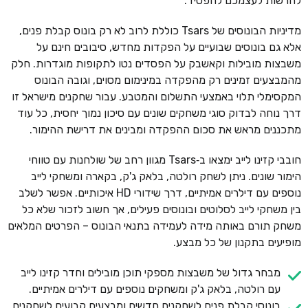
להרשות לעצמכם להפסיד.
מדיניות הבונוסים של Tsars כוללת לרוב לא רק בונוס קבלת פנים,
אלא גם בונוסים שבועיים על הפקדות מחדש, סיבובים חינם על
משבצות מובילות וקאשבק על הפסדים נטו לתקופות מוגדרות. חלק
מהמבצעים זמינים רק מהפקדה במינימום מסוים, וגובה הבונוס
המקסימלי תלוי באמצעי התשלום והמטבע. עבור שחקנים מישראל זו
דרך נוחה לבדוק סוגי משחקים שונים עם סיכון נמוך יחסית, כל עוד
מתכננים מראש את סכום ההפקדה ומבינים את דרישת ההימור.
חובבי קזינו לייב ימצאו ב‑Tsars מגוון רחב של שולחנות עם טווחי
הימור שונים. ניתן לשחק רולטה, בלאק ג'ק, בקארה ומשחקי לייב
נוספים עם דילרים אמיתיים, דרך שידורי HD איכותיים. אפשר לשלב
בין משחקי לייב לסלוטים ובונוסים פעילים, אך חשוב לזכור שלא כל
משחק תורם באותה מידה לעמידה בתנאי הבונוס – הפרטים המלאים
מופיעים בתקנון של כל מבצע.
מבחר גדול של משבצות מספקי תוכן מובילים וחדר קזינו לייב
עם רולטה, בלאק ג'ק ומשחקים נוספים עם דילרים אמיתיים.
בונוסי קבלת פנים לשחקנים חדשים ומבצעים קבועים לשחקנים