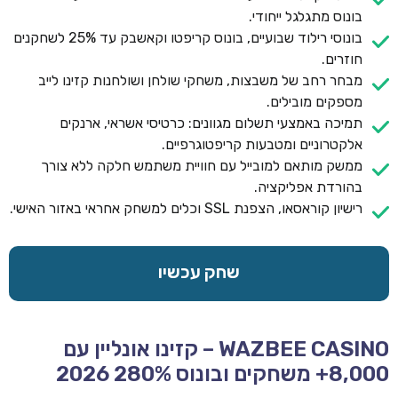
בונוס מתגלגל ייחודי.
בונוסי רילוד שבועיים, בונוס קריפטו וקאשבק עד 25% לשחקנים
חוזרים.
מבחר רחב של משבצות, משחקי שולחן ושולחנות קזינו לייב
מספקים מובילים.
תמיכה באמצעי תשלום מגוונים: כרטיסי אשראי, ארנקים
אלקטרוניים ומטבעות קריפטוגרפיים.
ממשק מותאם למובייל עם חוויית משתמש חלקה ללא צורך
בהורדת אפליקציה.
רישיון קוראסאו, הצפנת SSL וכלים למשחק אחראי באזור האישי.
שחק עכשיו
WAZBEE CASINO – קזינו אונליין עם
8,000+ משחקים ובונוס 280% 2026