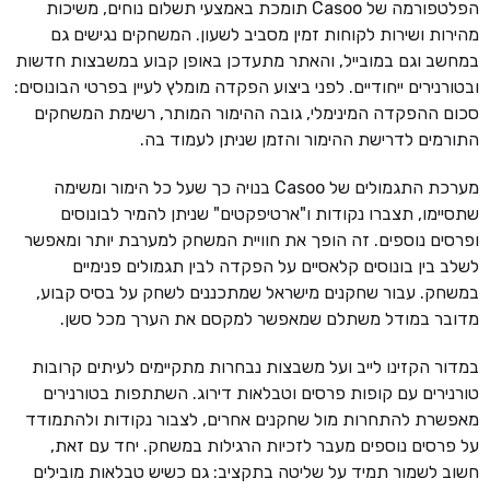
הפלטפורמה של Casoo תומכת באמצעי תשלום נוחים, משיכות
מהירות ושירות לקוחות זמין מסביב לשעון. המשחקים נגישים גם
במחשב וגם במובייל, והאתר מתעדכן באופן קבוע במשבצות חדשות
ובטורנירים ייחודיים. לפני ביצוע הפקדה מומלץ לעיין בפרטי הבונוסים:
סכום ההפקדה המינימלי, גובה ההימור המותר, רשימת המשחקים
התורמים לדרישת ההימור והזמן שניתן לעמוד בה.
מערכת התגמולים של Casoo בנויה כך שעל כל הימור ומשימה
שתסיימו, תצברו נקודות ו"ארטיפקטים" שניתן להמיר לבונוסים
ופרסים נוספים. זה הופך את חוויית המשחק למערבת יותר ומאפשר
לשלב בין בונוסים קלאסיים על הפקדה לבין תגמולים פנימיים
במשחק. עבור שחקנים מישראל שמתכננים לשחק על בסיס קבוע,
מדובר במודל משתלם שמאפשר למקסם את הערך מכל סשן.
במדור הקזינו לייב ועל משבצות נבחרות מתקיימים לעיתים קרובות
טורנירים עם קופות פרסים וטבלאות דירוג. השתתפות בטורנירים
מאפשרת להתחרות מול שחקנים אחרים, לצבור נקודות ולהתמודד
על פרסים נוספים מעבר לזכיות הרגילות במשחק. יחד עם זאת,
חשוב לשמור תמיד על שליטה בתקציב: גם כשיש טבלאות מובילים