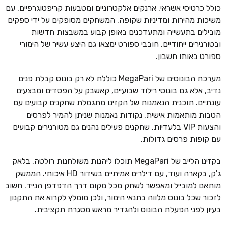
כולל כרטיסי אשראי, ארנקים אלקטרוניים ומטבעות קריפטוגרפיים, עם
משיכות מהירות ומדיניות שקופה. המשחקים מסופקים על ידי ספקים
מובילים בתעשייה ומתעדכנים באופן קבוע במשבצות חדשות
ובטורנירים ייחודיים. חובבי ספורט ימצאו גם היצע עשיר של הימורי
ספורט באותו חשבון.
מערכת הבונוסים של MegaPari כוללת לא רק בונוס קבלת פנים
נדיב, אלא גם בונוסי רילוד שבועיים, קאשבק על הפסדים ומבצעים
עונתיים. תוכנית הנאמנות של הקזינו מתגמלת שחקנים קבועים עם
הטבות מותאמות אישית, נקודות נאמנות שניתן להמיר לפרסים
והצעות VIP בלעדיות. שחקנים פעילים נהנים גם מטורנירים קבועים
עם קופות פרסים גדולות.
בקזינו הלייב של MegaPari תוכלו ליהנות משולחנות רולטה, בלאק
ג'ק, בקארה ועוד, עם דילרים אמיתיים בשידור HD איכותי. הממשק
מותאם למובייל ומאפשר לשחק מכל מקום דרך הדפדפן הנייד. חשוב
לזכור שכל בונוס מלווה בתנאי הימור, ולכן מומלץ לקרוא את התקנון
בעיון לפני הפעלת הבונוס ולהגדיר מראש מסגרת תקציבית.