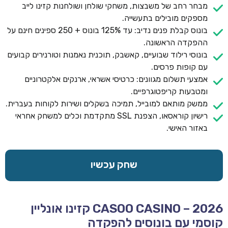
מבחר רחב של משבצות, משחקי שולחן ושולחנות קזינו לייב
מספקים מובילים בתעשייה.
בונוס קבלת פנים נדיב: עד 125% בונוס + 250 ספינים חינם על
ההפקדה הראשונה.
בונוסי רילוד שבועיים, קאשבק, תוכנית נאמנות וטורנירים קבועים
עם קופות פרסים.
אמצעי תשלום מגוונים: כרטיסי אשראי, ארנקים אלקטרוניים
ומטבעות קריפטוגרפיים.
ממשק מותאם למובייל, תמיכה בשקלים ושירות לקוחות בעברית.
רישיון קוראסאו, הצפנת SSL מתקדמת וכלים למשחק אחראי
באזור האישי.
שחק עכשיו
CASOO CASINO – 2026 קזינו אונליין
קוסמי עם בונוסים להפקדה