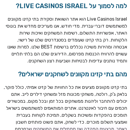
למה לסמוך על LIVE CASINOS ISRAEL?
Live Casinos Israel הוא אתר השוואת וסקירת בתי קזינו מקוונים
למשתמשים דוברי עברית. מדי חודש, אנו מעריכים מחדש את בונוסי
האתר, אפשרויות התשלום, רשימות המשחקים ואיכות שירות
הלקוחות. רק בתי קזינו שעומדים בסטנדרטים שלנו של רישוי,
אבטחה ומהירות משיכה נכללים ברשימת BEST שלנו. למרות שאנו
עשויים להרוויח הכנסות מפרסום, הדירוגים שלנו הם בלתי תלויים
ותמיד נותנים עדיפות לבטיחות ושביעות רצון השחקנים.
TSARS
חבילת קבלת פנים: בונוס 100% עד 300€ + 100 ספיני בונוס על
מהם בתי קזינו מקוונים לשחקנים ישראלים?
ההפקדה הראשונה
בתי קזינו מקוונים מציעים את כל החוויות של קזינו אמיתי, כולל פוקר,
CASOO
בלאק ג'ק, רולטה, משחקי מכונות מזל ומשחקי דילרים לייב. אתם
בונוס מתגלגל עד 2,000 ₪ + 200 ספינים חינם לשחקנים
יכולים להתחבר וליהנות ממשחקים בכל זמן ובכל מקום, במכשירים
חדשים
חכמים עם חיבור לאינטרנט. אתרים המותאמים למשתמשים בישראל
ROYSPINS
תומכים בהפקדות ומשיכות בשקלים, תמיכת לקוחות בעברית
חבילת קבלת פנים: עד 250% בונוס עד €2,000 + 200 ספינים
ואמצעי תשלום מוכרים. כדי לשחק, אתם פשוט פותחים חשבון
חינם על ההפקדות הראשונות
באתר, מבצעים הפקדה ואז מתחילים את המשחקים שבחרתם.