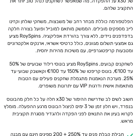
של x30 על ההפקדה, מה שמאפשר לשחקנים לנהל טוב יותר את
התקציב שלהם.
הפלטפורמה כוללת מבחר רחב של משבצות, משחקי שולחן וקזינו
לייב מספקים מובילים. הממשק מותאם למובייל ופועל בצורה חלקה
בדפדפנים ניידים, ללא צורך בהורדת אפליקציה. RoySpins מציע
גם אמצעי תשלום מגוונים, כולל כרטיסי אשראי, ארנקים אלקטרוניים
ומטבעות קריפטוגרפיים, עם משיכות מהירות יחסית.
לשחקנים קבועים, RoySpins מציע בונוסי רילוד שבועיים של 50%
עד €100, בונוס קריפטו של 150% עד €100 וקאשבק שבועי עד
25%. מערכת הנאמנות מתגמלת שחקנים פעילים עם הטבות
מותאמות אישית ודרגות VIP עם יתרונות משופרים.
חשוב לשים לב שדרישת ההימור של x30 חלה על כל חלק מהבונוס
בנפרד, ויש חלון זמן של 3 ימים לניצול הבונוס מרגע ההפעלה. מומלץ
לקרוא בעיון את התנאים לפני הפקדה ולהגדיר מסגרת תקציבית
מראש.
חבילת קבלת פנים עד 250% + 200 ספינים חינם עם מבנה