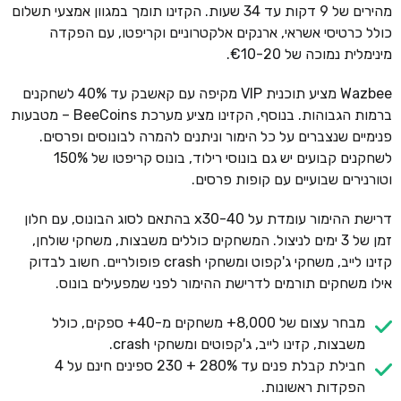
מהירים של 9 דקות עד 34 שעות. הקזינו תומך במגוון אמצעי תשלום
כולל כרטיסי אשראי, ארנקים אלקטרוניים וקריפטו, עם הפקדה
מינימלית נמוכה של €10-20.
Wazbee מציע תוכנית VIP מקיפה עם קאשבק עד 40% לשחקנים
ברמות הגבוהות. בנוסף, הקזינו מציע מערכת BeeCoins – מטבעות
פנימיים שנצברים על כל הימור וניתנים להמרה לבונוסים ופרסים.
לשחקנים קבועים יש גם בונוסי רילוד, בונוס קריפטו של 150%
וטורנירים שבועיים עם קופות פרסים.
דרישת ההימור עומדת על x30-40 בהתאם לסוג הבונוס, עם חלון
זמן של 3 ימים לניצול. המשחקים כוללים משבצות, משחקי שולחן,
קזינו לייב, משחקי ג'קפוט ומשחקי crash פופולריים. חשוב לבדוק
אילו משחקים תורמים לדרישת ההימור לפני שמפעילים בונוס.
מבחר עצום של 8,000+ משחקים מ-40+ ספקים, כולל
משבצות, קזינו לייב, ג'קפוטים ומשחקי crash.
חבילת קבלת פנים עד 280% + 230 ספינים חינם על 4
הפקדות ראשונות.