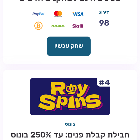
דירוג
98
שחק עכשיו
#4
בונוס
חבילת קבלת פנים: עד 250% בונוס