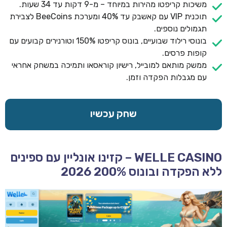
משיכות קריפטו מהירות במיוחד – מ-9 דקות עד 34 שעות.
תוכנית VIP עם קאשבק עד 40% ומערכת BeeCoins לצבירת
תגמולים נוספים.
בונוסי רילוד שבועיים, בונוס קריפטו 150% וטורנירים קבועים עם
קופות פרסים.
ממשק מותאם למובייל, רישיון קוראסאו ותמיכה במשחק אחראי
עם מגבלות הפקדה וזמן.
שחק עכשיו
WELLE CASINO – קזינו אונליין עם ספינים
ללא הפקדה ובונוס 200% 2026