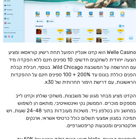
Welle Casino הוא קזינו אונליין הפועל תחת רישיון קוראסאו ומציע
הצעה ייחודית לשחקנים חדשים: 10 ספינים חינם ללא הפקדה מיד
עם ההרשמה על המשבצת Wild Chicago. בנוסף, חבילת קבלת
הפנים כוללת בונוס עד 200% + 100 ספינים חינם על ההפקדות
הראשונות, עם דרישת הימור תחרותית של x30.
הקזינו מציע מבחר מגוון של משבצות, משחקי שולחן וקזינו לייב
מספקים מוכרים. הממשק נקי ואינטואיטיבי, מותאם הן לשימוש
במחשב והן בטלפון נייד. משיכות מעובדות בתוך 24-48 שעות, ויש
תמיכה במגוון אמצעי תשלום כולל כרטיסי אשראי, ארנקים
אלקטרוניים ומטבעות קריפטוגרפיים.