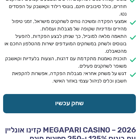
חוזרים, כולל סיבובים חינם, בונוסי רילוד וקאשבק על הפסדים
נטו.
אמצעי הפקדה ומשיכה נוחים לשחקנים מישראל, זמני טיפול
מהירים ומדיניות שקופה של מגבלות ועמלות.
התאמה מלאה למובייל, כך שניתן לבצע הפקדות, להפעיל
בונוסים ולשחק במשחקים המועדפים ישירות מהטלפון החכם או
מהטאבלט.
תוכנית נאמנות מתקדמת עם דרגות, הצעות בלעדיות וקאשבק
משופר לשחקנים פעילים.
דגש על משחק אחראי: מגבלות הפקדה, אפשרות להקפאת
חשבון וכלים לניהול עצמי באזור האישי.
שחק עכשיו
MEGAPARI CASINO – 2026 קזינו אונליין
עם בונוס 125% ו-250 ספינים חינם