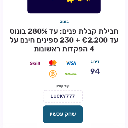
בונוס
חבילת קבלת פנים: עד 280% בונוס
עד €2,200 + 230 ספינים חינם על
4 הפקדות ראשונות
דירוג
94
קוד קופון
LUCKY777
שחק עכשיו