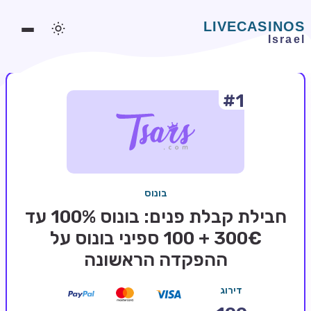
#1
משחקים אונליין
משחקים חינמיים
סלוטים אונליין
מדריכי קזינו
בונוס
מונדיאל 2026 הימורים
חבילת קבלת פנים: בונוס 100% עד
בלאקג'ק אונליין
300€ + 100 ספיני בונוס על
ההפקדה הראשונה
בקרה אונליין
וידאו פוקר
דירוג
בונוסים בקזינו אונליין