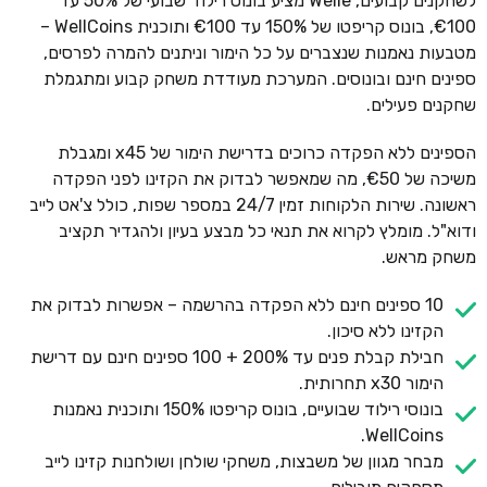
לשחקנים קבועים, Welle מציע בונוס רילוד שבועי של 50% עד
€100, בונוס קריפטו של 150% עד €100 ותוכנית WellCoins –
מטבעות נאמנות שנצברים על כל הימור וניתנים להמרה לפרסים,
ספינים חינם ובונוסים. המערכת מעודדת משחק קבוע ומתגמלת
שחקנים פעילים.
הספינים ללא הפקדה כרוכים בדרישת הימור של x45 ומגבלת
משיכה של €50, מה שמאפשר לבדוק את הקזינו לפני הפקדה
ראשונה. שירות הלקוחות זמין 24/7 במספר שפות, כולל צ'אט לייב
ודוא"ל. מומלץ לקרוא את תנאי כל מבצע בעיון ולהגדיר תקציב
משחק מראש.
10 ספינים חינם ללא הפקדה בהרשמה – אפשרות לבדוק את
הקזינו ללא סיכון.
חבילת קבלת פנים עד 200% + 100 ספינים חינם עם דרישת
הימור x30 תחרותית.
בונוסי רילוד שבועיים, בונוס קריפטו 150% ותוכנית נאמנות
WellCoins.
מבחר מגוון של משבצות, משחקי שולחן ושולחנות קזינו לייב