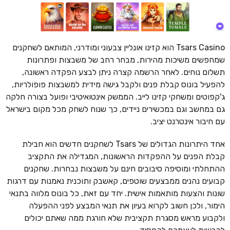
Tsars Casino הוא קזינו אונליין צבעוני ומודרני, המותאם לשחקנים
שמחפשים משיכות מהירות, מבחר רחב של משבצות ופתרונות
תשלום נוחים. לאחר הרשמה קצרה ניתן לבצע הפקדה ראשונה,
להפעיל בונוס קבלת פנים ולקבל גישה מידית למשבצות פופולריות,
ג'קפוטים ומשחקי קזינו לייב. הממשק אינטואיטיבי ופועל בצורה חלקה
גם במחשב וגם במכשירים ניידים, כך שנוח לשחק מכל מקום בישראל
עם חיבור אינטרנט יציב.
אחד היתרונות הגדולים של Tsars לשחקנים חדשים הוא חבילת
קבלת הפנים על ההפקדות הראשונות, המגדילה את התקציב
ההתחלתי ומוסיפה סיבובים חינם על משבצות נבחרות. שחקנים
קבועים נהנים ממבצעים שוטפים, קאשבק ותוכנית נאמנות עם דרגות
שונות והצעות מותאמות אישית. יחד עם זאת, כל בונוס מלווה בתנאי
הימור, ולכן חשוב לקרוא בעיון את תנאי המבצע לפני ההפעלה
ולקבוע מראש מסגרת תקציבית שלא חורגת ממה שאתם יכולים