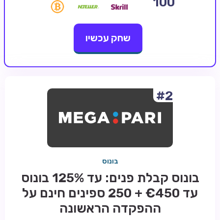
100
קזינו קריפטו
שחק עכשיו
קזינו PayPal
טורנירי קזינו
הימורי ספורט
אודות
#2
צור קשר
בלוג וחדשות
ביקורות
בונוס
חדשות
בונוס קבלת פנים: עד 125% בונוס
טיפים
עד €450 + 250 ספינים חינם על
מדריכים
ההפקדה הראשונה